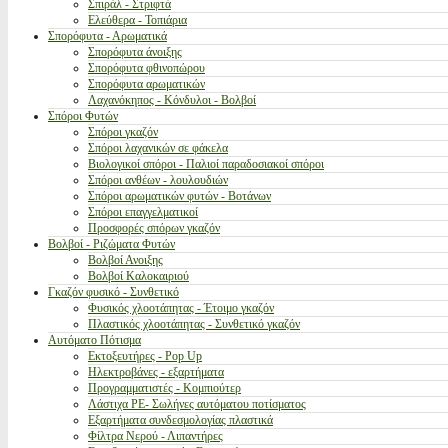
Σπιράλ - Στριφτά
Ελεύθερα - Τοπιάρια
Σπορόφυτα - Αρωματικά
Σπορόφυτα άνοιξης
Σπορόφυτα φθινοπώρου
Σπορόφυτα αρωματικών
Λαχανόκηπος - Κόνδυλοι - Βολβοί
Σπόροι Φυτών
Σπόροι γκαζόν
Σπόροι λαχανικών σε φάκελα
Βιολογικοί σπόροι - Παλιοί παραδοσιακοί σπόροι
Σπόροι ανθέων - λουλουδιών
Σπόροι αρωματικών φυτών - Βοτάνων
Σπόροι επαγγελματικοί
Προσφορές σπόρων γκαζόν
Βολβοί - Ριζώματα Φυτών
Βολβοί Ανοιξης
Βολβοί Καλοκαιριού
Γκαζόν φυσικό - Συνθετικό
Φυσικός χλοοτάπητας - Έτοιμο γκαζόν
Πλαστικός χλοοτάπητας - Συνθετικό γκαζόν
Αυτόματο Πότισμα
Εκτοξευτήρες - Pop Up
Ηλεκτροβάνες - εξαρτήματα
Προγραμματιστές - Κομπιούτερ
Λάστιχα PE- Σωλήνες αυτόματου ποτίσματος
Εξαρτήματα συνδεσμολογίας πλαστικά
Φίλτρα Νερού - Λιπαντήρες