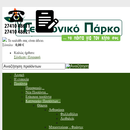
Το καλάθι σας είναι άδειο.
Σύνολο :
0,00 €
Καλώς ήρθατε
Σύνδεση | Εγγραφή
Αρχική
Η εταιρεία
Προϊόντα
Προσφορές...
Νέα Προϊόντα...
Επίκαιρα προϊόντα
Κατηγορίες Προϊόντων...
Θάμνοι
Ανθοφόροι
Φυλλοβόλοι
Αειθαλείς
Μπορντούρας - Φράχτες