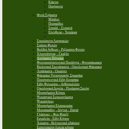
Κάκτοι
Παχύφυτα
Φυτά Σχήματα
Μπάλες
Πυραμίδες
Σπιράλ - Στριφτά
Ελεύθερα - Τοπιάρια
Σπορόφυτα Λαχανικών
Σπόροι Φυτών
Βολβοί Ανθεων - Ριζώματα Φυτών
Χλοοτάπητας - Γκαζόν
Αυτόματο Πότισμα
Φυτοπροστατευτικά Προϊόντα - Φυτοφάρμακα
Βιολογικά Σκευάσματα - Οικολογικά Φάρμακα
Λιπάσματα - Ορμόνες
Φάρμακα Υγειονομικής Σημασίας
Προστατευτικά Είδη Εργασίας
Είδη Φυτωρίου - Ανθοπωλείου
Οικολογικά Δοχεία - Πυρίμαχα Σκεύη
Μηχανήματα Κήπου
Ψεκαστικά Συγκροτήματα
Ψεκαστήρες
Μηχανήματα Ελαιοκομίας
Μουσαμάδες - Δίχτυα - Πανιά
Γλάστρες - Φερ Φορζέ
Εργαλεία - Είδη Κήπου
Χώματα - Βελτιωτικά εδάφους
Εμποτισμένη ξυλεία κήπου