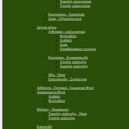
Χαμηλής μπορντούρας
Υψηλής μπορντούρας
Καρποφόροι - Superfoods
Σκιάς - Οξύφυλλα φυτά
Δέντρα κήπου
Ανθοφόρα - καλλωπιστικά
Φυλλοβόλα
Αειθαλή
Σκιάς
Παραθαλάσσιων περιοχών
Κωνοφόρα - Κυπαρισσοειδή
Υψηλής ανάπτυξης
Χαμηλής ανάπτυξης
Μίνι - Νάνα
Εσπεριδοειδή - Ξυνόδεντρα
Ανθόφυτα - Εποχιακά - Αρωματικά Φυτά
Αναρριχώμενα Φυτά
Αειθαλή
Φυλλοβόλα
Φοίνικες - Χαμαίρωπες
Χαμηλής ανάπτυξης - Νάνα
Υψηλής ανάπτυξης
Κακτοειδή