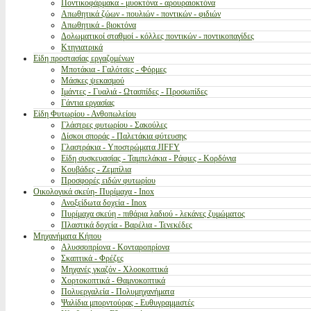
Ποντικοφάρμακα - μυοκτόνα - αρουραιοκτόνα
Απωθητικά ζώων - πουλιών - ποντικών - φιδιών
Απωθητικά - βιοκτόνα
Δολωματικοί σταθμοί - κόλλες ποντικών - ποντικοπαγίδες
Κτηνιατρικά
Είδη προστασίας εργαζομένων
Μποτάκια - Γαλότσες - Φόρμες
Μάσκες ψεκασμού
Ιμάντες - Γυαλιά - Ωτασπίδες - Προσωπίδες
Γάντια εργασίας
Είδη Φυτωρίου - Ανθοπωλείου
Γλάστρες φυτωρίου - Σακούλες
Δίσκοι σποράς - Παλετάκια φύτευσης
Γλαστράκια - Υποστρώματα JIFFY
Είδη συσκευασίας - Ταμπελάκια - Ράφιες - Κορδόνια
Κουβάδες - Ζεμπίλια
Προσφορές ειδών φυτωρίου
Οικολογικά σκεύη- Πυρίμαχα - Inox
Ανοξείδωτα δοχεία - Inox
Πυρίμαχα σκεύη - πιθάρια λαδιού - λεκάνες ζυμώματος
Πλαστικά δοχεία - Βαρέλια - Τενεκέδες
Μηχανήματα Κήπου
Αλυσσοπρίονα - Κονταροπρίονα
Σκαπτικά - Φρέζες
Μηχανές γκαζόν - Χλοοκοπτικά
Χορτοκοπτικά - Θαμνοκοπτικά
Πολυεργαλεία - Πολυμηχανήματα
Ψαλίδια μπορντούρας - Ευθυγραμμιστές