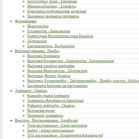
Εκτοξευτήρες νερού - Επιφανείας
Μικροεκτοξευτήρες - Σταλάκτες
Εξαρτήματα συνδεσμολογίας μεταλλικά
Προσφορές αυτόματου ποτίσματος
Φυτοφάρμακα
Μυκητοκτόνα
Εντομοκτόνα - Ακαρεοκτόνα
Ερασιτεχνικά Φυτοπροστατευτικά Προιόντα
Ζιζανιοκτόνα
Σαλιγκαροκτόνα - Κοχλιοκτόνα
Βιολογικά φάρμακα - Παγίδες
Βιολογικά Λιπάσματα
Βιολογικά Εντομοκτόνα - Ακαρεοκτόνα - Σαλιγκαροκτόνα
Βιολογικά προιόντα προστασίας
Βιολογικά Μυκητοκτόνα - Ζιζανιοκτόνα
Βιολογικές Φυτικές Ορμόνες
Βιολογικές Εντομοπαγίδες - Σαλιγκαροπαγίδες - Παγίδες ερπετών - Κόλλε
Σκευάσματα βιολογικά για απεντομώσεις
Λιπάσματα - Ορμόνες
Κοκκώδη χημικά λιπάσματα
Λιπάσματα υδατοδιαλυτά διαφυλλικά
Ρυθμιστές ανάπτυξης - Ορμόνες
Βελτιωτικά φυτών
Προσφορές λιπασμάτων
Βιοκτόνα - Ποντικοφάρμακα - Απωθητικά
Υγρά απεντομώσεων - Σπρέυ καπνογόνα
Σκόνες - κόκκοι απεντομώσεων
Τζέλ απεντομώσεων - Ετοιμόχρηστα δολώματα gel