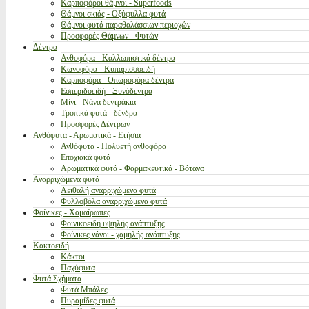
Καρποφόροι θάμνοι - Superfoods
Θάμνοι σκιάς - Οξύφυλλα φυτά
Θάμνοι φυτά παραθαλάσσιων περιοχών
Προσφορές Θάμνων - Φυτών
Δέντρα
Ανθοφόρα - Καλλωπιστικά δέντρα
Κωνοφόρα - Κυπαρισσοειδή
Καρποφόρα - Οπωροφόρα δέντρα
Εσπεριδοειδή - Ξυνόδεντρα
Μίνι - Νάνα δεντράκια
Τροπικά φυτά - δένδρα
Προσφορές Δέντρων
Ανθόφυτα - Αρωματικά - Ετήσια
Ανθόφυτα - Πολυετή ανθοφόρα
Εποχιακά φυτά
Αρωματικά φυτά - Φαρμακευτικά - Βότανα
Αναρριχώμενα φυτά
Αειθαλή αναρριχώμενα φυτά
Φυλλοβόλα αναρριχώμενα φυτά
Φοίνικες - Χαμαίρωπες
Φοινικοειδή υψηλής ανάπτυξης
Φοίνικες νάνοι - χαμηλής ανάπτυξης
Κακτοειδή
Κάκτοι
Παχύφυτα
Φυτά Σχήματα
Φυτά Μπάλες
Πυραμίδες φυτά