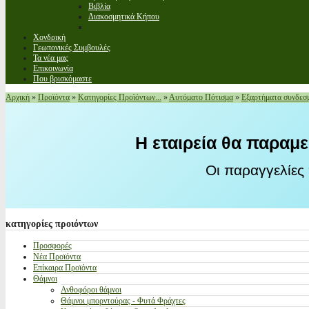
Βιβλία
Διακοσμητικά Κήπου
Χονδρική
Γεωπονικές Συμβουλές
Τα νέα μας
Επικοινωνία
Που βρισκόμαστε
Αρχική
»
Προϊόντα
»
Κατηγορίες Προϊόντων...
»
Αυτόματο Πότισμα
»
Εξαρτήματα συνδεσμ
Η εταιρεία θα παραμε
Οι παραγγελίες
κατηγορίες
προιόντων
Προσφορές
Νέα Προϊόντα
Επίκαιρα Προϊόντα
Θάμνοι
Ανθοφόροι θάμνοι
Θάμνοι μπορντούρας - Φυτά Φράχτες