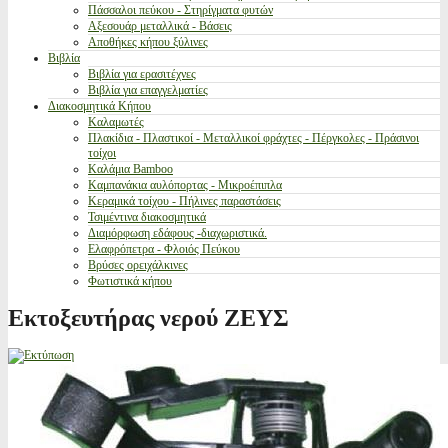
Πάσσαλοι πεύκου - Στηρίγματα φυτών
Αξεσουάρ μεταλλικά - Βάσεις
Αποθήκες κήπου ξύλινες
Βιβλία
Βιβλία για ερασιτέχνες
Βιβλία για επαγγελματίες
Διακοσμητικά Κήπου
Καλαμωτές
Πλακίδια - Πλαστικοί - Μεταλλικοί φράχτες - Πέργκολες - Πράσινοι
τοίχοι
Καλάμια Bamboo
Καμπανάκια αυλόπορτας - Μικροέπιπλα
Κεραμικά τοίχου - Πήλινες παραστάσεις
Τσιμέντινα διακοσμητικά
Διαμόρφωση εδάφους -διαχωριστικά.
Ελαφρόπετρα - Φλοιός Πεύκου
Βρύσες ορειχάλκινες
Φωτιστικά κήπου
Εκτοξευτήρας νερού ΖΕΥΣ