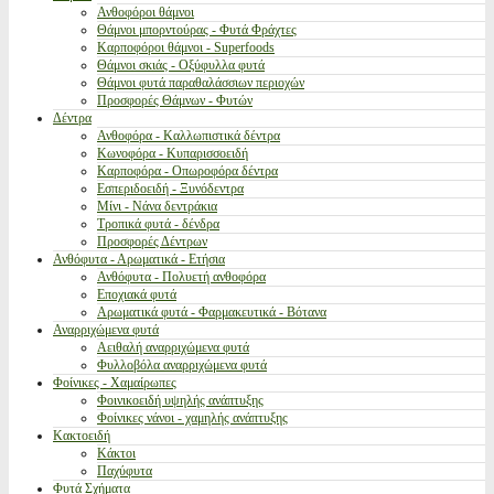
Ανθοφόροι θάμνοι
Θάμνοι μπορντούρας - Φυτά Φράχτες
Καρποφόροι θάμνοι - Superfoods
Θάμνοι σκιάς - Οξύφυλλα φυτά
Θάμνοι φυτά παραθαλάσσιων περιοχών
Προσφορές Θάμνων - Φυτών
Δέντρα
Ανθοφόρα - Καλλωπιστικά δέντρα
Κωνοφόρα - Κυπαρισσοειδή
Καρποφόρα - Οπωροφόρα δέντρα
Εσπεριδοειδή - Ξυνόδεντρα
Μίνι - Νάνα δεντράκια
Τροπικά φυτά - δένδρα
Προσφορές Δέντρων
Ανθόφυτα - Αρωματικά - Ετήσια
Ανθόφυτα - Πολυετή ανθοφόρα
Εποχιακά φυτά
Αρωματικά φυτά - Φαρμακευτικά - Βότανα
Αναρριχώμενα φυτά
Αειθαλή αναρριχώμενα φυτά
Φυλλοβόλα αναρριχώμενα φυτά
Φοίνικες - Χαμαίρωπες
Φοινικοειδή υψηλής ανάπτυξης
Φοίνικες νάνοι - χαμηλής ανάπτυξης
Κακτοειδή
Κάκτοι
Παχύφυτα
Φυτά Σχήματα