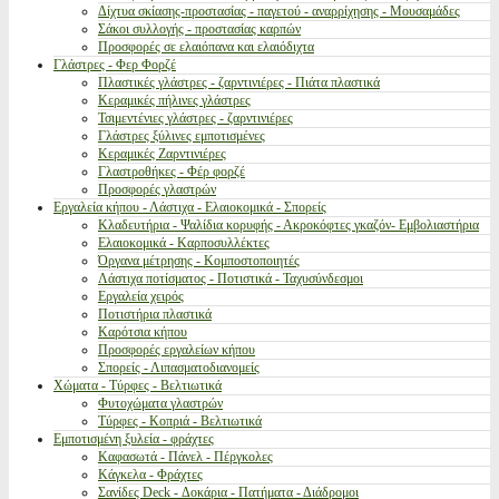
Δίχτυα σκίασης-προστασίας - παγετού - αναρρίχησης - Μουσαμάδες
Σάκοι συλλογής - προστασίας καρπών
Προσφορές σε ελαιόπανα και ελαιόδιχτα
Γλάστρες - Φερ Φορζέ
Πλαστικές γλάστρες - ζαρντινιέρες - Πιάτα πλαστικά
Κεραμικές πήλινες γλάστρες
Τσιμεντένιες γλάστρες - ζαρντινιέρες
Γλάστρες ξύλινες εμποτισμένες
Κεραμικές Ζαρντινιέρες
Γλαστροθήκες - Φέρ φορζέ
Προσφορές γλαστρών
Εργαλεία κήπου - Λάστιχα - Ελαιοκομικά - Σπορείς
Κλαδευτήρια - Ψαλίδια κορυφής - Ακροκόφτες γκαζόν- Εμβολιαστήρια
Ελαιοκομικά - Καρποσυλλέκτες
Όργανα μέτρησης - Κομποστοποιητές
Λάστιχα ποτίσματος - Ποτιστικά - Ταχυσύνδεσμοι
Εργαλεία χειρός
Ποτιστήρια πλαστικά
Καρότσια κήπου
Προσφορές εργαλείων κήπου
Σπορείς - Λιπασματοδιανομείς
Χώματα - Τύρφες - Βελτιωτικά
Φυτοχώματα γλαστρών
Τύρφες - Κοπριά - Βελτιωτικά
Εμποτισμένη ξυλεία - φράχτες
Καφασωτά - Πάνελ - Πέργκολες
Κάγκελα - Φράχτες
Σανίδες Deck - Δοκάρια - Πατήματα - Διάδρομοι