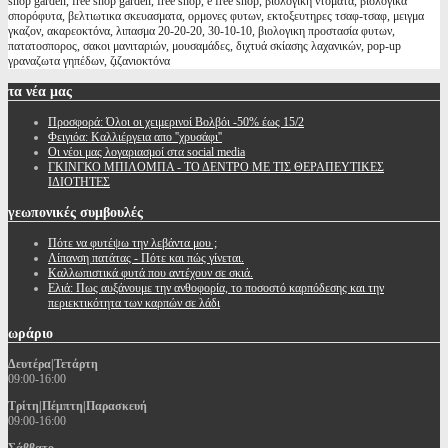
shop garden, free shop garden, free shop, e free shop, βιολογικη ντοματα, βιολογικα
σπορόφυτα, βελτιωτικα σκευασματα, ορμονες φυτων, εκτοξευτηρες τσαφ-τσαφ, μειγμα
γκαζον, ακαρεοκτόνα, λιπασμα 20-20-20, 30-10-10, βιολογικη προστασία φυτων,
πατατοσπορος, σακοι μανιταριών, μουσαμάδες, διχτυά σκίασης λαχανικών, pop-up
γραναζωτα γηπέδων, ζιζανιοκτόνα
τα
νέα μας
Προσφορά: Όλοι οι χειμερινοί Βολβόι -50% έως 15/2
Φειγιόα: Καλλιέργεια απο ''χρυσάφι''
Oι νέοι μας λογαριασμοί στα social media
ΓΚΙΝΓΚΟ ΜΠΙΛΟΜΠΑ - ΤΟ ΔΕΝΤΡΟ ΜΕ ΤΙΣ ΘΕΡΑΠΕΥΤΙΚΕΣ
ΙΔΙΟΤΗΤΕΣ
γεωπονικές
συμβουλές
Πότε να φυτέψω την λεβάντα μου ;
Λίπανση πατάτας - Πότε και πώς γίνεται.
Καλλωπιστικά φυτά που αντέχουν σε σκιά.
Ελιά: Πως αυξάνουμε την ανθοφορία, το ποσοστό καρπόδεσης και την
περιεκτικότητα των καρπών σε λάδι
ωράριο
Δευτέρα|Τετάρτη
09:00-16:00
Τρίτη|Πέμπτη|Παρασκευή
09:00-16:00