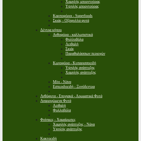
Χαμηλής μπορντούρας
Υψηλής μπορντούρας
Καρποφόροι - Superfoods
Σκιάς - Οξύφυλλα φυτά
Δέντρα κήπου
Ανθοφόρα - καλλωπιστικά
Φυλλοβόλα
Αειθαλή
Σκιάς
Παραθαλάσσιων περιοχών
Κωνοφόρα - Κυπαρισσοειδή
Υψηλής ανάπτυξης
Χαμηλής ανάπτυξης
Μίνι - Νάνα
Εσπεριδοειδή - Ξυνόδεντρα
Ανθόφυτα - Εποχιακά - Αρωματικά Φυτά
Αναρριχώμενα Φυτά
Αειθαλή
Φυλλοβόλα
Φοίνικες - Χαμαίρωπες
Χαμηλής ανάπτυξης - Νάνα
Υψηλής ανάπτυξης
Κακτοειδή