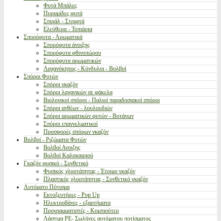
Φυτά Μπάλες
Πυραμίδες φυτά
Σπιράλ - Στριφτά
Ελεύθερα - Τοπιάρια
Σπορόφυτα - Αρωματικά
Σπορόφυτα άνοιξης
Σπορόφυτα φθινοπώρου
Σπορόφυτα αρωματικών
Λαχανόκηπος - Κόνδυλοι - Βολβοί
Σπόροι Φυτών
Σπόροι γκαζόν
Σπόροι λαχανικών σε φάκελα
Βιολογικοί σπόροι - Παλιοί παραδοσιακοί σπόροι
Σπόροι ανθέων - λουλουδιών
Σπόροι αρωματικών φυτών - Βοτάνων
Σπόροι επαγγελματικοί
Προσφορές σπόρων γκαζόν
Βολβοί - Ριζώματα Φυτών
Βολβοί Ανοιξης
Βολβοί Καλοκαιριού
Γκαζόν φυσικό - Συνθετικό
Φυσικός χλοοτάπητας - Έτοιμο γκαζόν
Πλαστικός χλοοτάπητας - Συνθετικό γκαζόν
Αυτόματο Πότισμα
Εκτοξευτήρες - Pop Up
Ηλεκτροβάνες - εξαρτήματα
Προγραμματιστές - Κομπιούτερ
Λάστιχα PE- Σωλήνες αυτόματου ποτίσματος