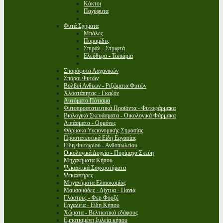
Κάκτοι
Παχύφυτα
Φυτά Σχήματα
Μπάλες
Πυραμίδες
Σπιράλ - Στριφτά
Ελεύθερα - Τοπιάρια
Σπορόφυτα Λαχανικών
Σπόροι Φυτών
Βολβοί Ανθεων - Ριζώματα Φυτών
Χλοοτάπητας - Γκαζόν
Αυτόματο Πότισμα
Φυτοπροστατευτικά Προϊόντα - Φυτοφάρμακα
Βιολογικά Σκευάσματα - Οικολογικά Φάρμακα
Λιπάσματα - Ορμόνες
Φάρμακα Υγειονομικής Σημασίας
Προστατευτικά Είδη Εργασίας
Είδη Φυτωρίου - Ανθοπωλείου
Οικολογικά Δοχεία - Πυρίμαχα Σκεύη
Μηχανήματα Κήπου
Ψεκαστικά Συγκροτήματα
Ψεκαστήρες
Μηχανήματα Ελαιοκομίας
Μουσαμάδες - Δίχτυα - Πανιά
Γλάστρες - Φερ Φορζέ
Εργαλεία - Είδη Κήπου
Χώματα - Βελτιωτικά εδάφους
Εμποτισμένη ξυλεία κήπου