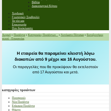
Βιβλία
Διακοσμητικά Κήπου
Χονδρική
Γεωπονικές Συμβουλές
Τα νέα μας
Επικοινωνία
Που βρισκόμαστε
Αρχική
»
Προϊόντα
»
Κατηγορίες Προϊόντων...
»
Αυτόματο Πότισμα
»
Εκτοξευτήρες
νερού - Επιφανείας
Η εταιρεία θα παραμείνει κλειστή λόγω
διακοπών από 9 μέχρι και 16 Αυγούστου.
Οι παραγγελίες που θα προκύψουν θα εκτελεστούν
από 17 Αυγούστου και μετά.
κατηγορίες
προιόντων
Προσφορές
Νέα Προϊόντα
Επίκαιρα Προϊόντα
Θάμνοι