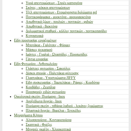
Υγρά απεντομώσεων - Σπρέυ καπνογόνα
Σκόνες - κόκκοι απεντομώσεων
Τζέλ απεντομώσεων - Ετοιμόχρηστα δολώματα gel
Ποντικοφάρμακα - μυοκτόνα - αρουραιοκτόνα
Απωθητικά ζώων - πουλιών - ποντικών - φιδιών
Απωθητικά - βιοκτόνα
Δολωματικοί σταθμοί - κόλλες ποντικών - ποντικοπαγίδες
Κτηνιατρικά
Είδη προστασίας εργαζομένων
Μποτάκια - Γαλότσες - Φόρμες
Μάσκες ψεκασμού
Ιμάντες - Γυαλιά - Ωτασπίδες - Προσωπίδες
Γάντια εργασίας
Είδη Φυτωρίου - Ανθοπωλείου
Γλάστρες φυτωρίου - Σακούλες
Δίσκοι σποράς - Παλετάκια φύτευσης
Γλαστράκια - Υποστρώματα JIFFY
Είδη συσκευασίας - Ταμπελάκια - Ράφιες - Κορδόνια
Κουβάδες - Ζεμπίλια
Προσφορές ειδών φυτωρίου
Οικολογικά σκεύη- Πυρίμαχα - Inox
Ανοξείδωτα δοχεία - Inox
Πυρίμαχα σκεύη - πιθάρια λαδιού - λεκάνες ζυμώματος
Πλαστικά δοχεία - Βαρέλια - Τενεκέδες
Μηχανήματα Κήπου
Αλυσσοπρίονα - Κονταροπρίονα
Σκαπτικά - Φρέζες
Μηχανές γκαζόν - Χλοοκοπτικά