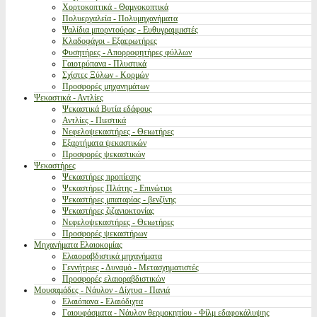
Χορτοκοπτικά - Θαμνοκοπτικά
Πολυεργαλεία - Πολυμηχανήματα
Ψαλίδια μπορντούρας - Ευθυγραμμιστές
Κλαδοφάγοι - Εξαερωτήρες
Φυσητήρες - Απορροφητήρες φύλλων
Γαιοτρύπανα - Πλυστικά
Σχίστες Ξύλων - Κορμών
Προσφορές μηχανημάτων
Ψεκαστικά - Αντλίες
Ψεκαστικά Βυτία εδάφους
Αντλίες - Πιεστικά
Νεφελοψεκαστήρες - Θειωτήρες
Εξαρτήματα ψεκαστικών
Προσφορές ψεκαστικών
Ψεκαστήρες
Ψεκαστήρες προπίεσης
Ψεκαστήρες Πλάτης - Επινώτιοι
Ψεκαστήρες μπαταρίας - βενζίνης
Ψεκαστήρες ζιζανιοκτονίας
Νεφελοψεκαστήρες - Θειωτήρες
Προσφορές ψεκαστήρων
Μηχανήματα Ελαιοκομίας
Ελαιοραβδιστικά μηχανήματα
Γεννήτριες - Δυναμό - Μετασχηματιστές
Προσφορές ελαιοραβδιστικών
Μουσαμάδες - Νάυλον - Δίχτυα - Πανιά
Ελαιόπανα - Ελαιόδιχτα
Γαιουφάσματα - Νάυλον θερμοκηπίου - Φίλμ εδαφοκάλυψης