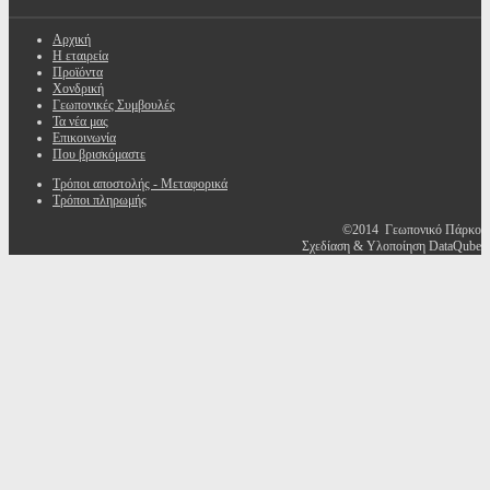
Αρχική
Η εταιρεία
Προϊόντα
Χονδρική
Γεωπονικές Συμβουλές
Τα νέα μας
Επικοινωνία
Που βρισκόμαστε
Τρόποι αποστολής - Μεταφορικά
Τρόποι πληρωμής
©2014 Γεωπονικό Πάρκο
Σχεδίαση & Υλοποίηση DataQube