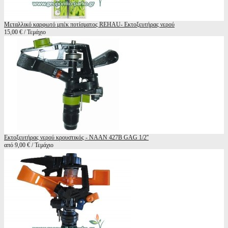
Μεταλλικό καρφωτό μπέκ ποτίσματος REHAU- Εκτοξευτήρας νερού
15,00 € / Τεμάχιο
Εκτοξευτήρας νερού κρουστικός - NAAN 427B GAG 1/2''
από 9,00 € / Τεμάχιο