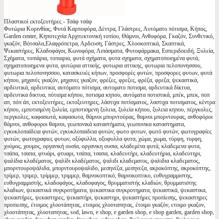
Πλαστικοί εκτοξευτήρες - Τσάφ τσάφ
Φυτώρια Κορινθίας, Φυτά Καρποφόρα, Δέντρα, Γλάστρες, Αυτόματο πότισμα, Κήπος,
Garden center, Κηποτεχνία Αρχιτεκτονική τοπίου, Θάμνοι, Ανθοφόρα, Γκαζόν, Συνθετικό,
γκαζόν, Βότσαλα,Ελαφρόπετρα, Αρδευση, Γάστρες, Χλοοκοπτικά, Σκαπτικά,
Ψεκαστήρες, Κλαδοφάγοι, Κωνοφόρα, Λιπάσματα, Φυτοφάρμακα, Εσπεριδοειδή, Ξυλεία,
Σχήματα, τοπιάρια, τοπιαρια, φυτά σχήματα, φυτα σχηματα, σχηματοποιημένα φυτά,
σχηματοποιημενα φυτα, φυτώρια αττικής, φυτωρια αττικης, φυτωρια πελοπονησσου,
φυτωρια πελοπονησσου, κατασκευές κήπων, προσφορές φυτών, προσφορες φυτων, φυτά
κήπου, μηχανές γκαζόν, μηχανες γκαζον, φρέζες, φρεζες, φρέζα, φρεζα, ψεκαστικά,
αρδευτικά, αρδευτικα, αυτόματο πότισμα, αυτοματο ποτισμα, αρδευτικά δίκτυα,
αρδευτικα δικτυα, πότισμα κήπου, ποτισμα κηπου, αυτόματα ποτιστικά, μπέκ, μπεκ, ποπ
απ, πόπ άπ, εκτοξευτήρες, εκτοξευτηρες, λάστιχα ποτίσματος, λαστιχα ποτισματος, κέντρα
κήπου, εμποτισμένη ξυλεία, εμποτισμενη ξυλεια, ξυλεία κήπου, ξυλεια κηπου, πέργκολες,
περγκολες, καφασωτά, καφασωτα, θάμνοι μπορντούρας, θαμνοι μπορντουρας, ανθοφόροι
θάμνοι, ανθοφοροι θαμνοι, γεωπονικά καταστήματα, γεωπονικα καταστηματα,
εγκυκλοπαίδεια φυτών, εγκυκλοπαιδεια φυτών, φωτο φυτων, φωτό φυτών, φωτογραφίες
φυτών, φωτογραφιες φυτων, οξύφυλλα, οξυφυλλα φυτα, χώμα, χωμα, τύρφη, τυρφη,
χούμος, χουμος, οργανική ουσία, οργανικη ουσια, κλαδεμένα φυτά, κλαδεμενα φυτα,
τσάπα, τσαπα, φτυάρι, φτυαρι, τσάπα, τσαπα, κλαδευτήρι, κλαδευτήρια, κλαδευτηρι,
ψαλίδια κλαδέματος, ψαλίδι κλαδέματος, ψαλιδι κλαδεματος, ψαλιδια κλαδεματος,
μπορντουροψάλιδα, μπορντουροψαλιδο, μεσηνέζα, μεσηνεζα, ακροκόπτης, ακροκόπτης,
τρίμερ, τριμερ, τρίμμερ, τριμμερ, θαμνοκοπτικό, θαμνοκοπτικο, ευθυγραμμιστης,
ευθυγραμμιστής, κλαδοφάγος, κλαδοφαγος, θρυμματιστής κλαδιών, θρυμματιστης
κλαδιων, ψεκαστικά συγκροτήματα, ψεκαστικα συγκροτηματα, ψεκαστικά, ψεκαστικα,
ψεκαστήρες, ψεκαστηρες, ψεκαστήρι, ψεκαστηρι, ψεκαστήρες προπίεσης, ψεκαστηρες
προπιεσης, έτοιμος χλοοτάπητας, ετοιμος χλοοταπητας, έτοιμο γκαζόν, ετοιμο γκαζον,
χλοοτάπητας, χλοοταπητας, sod, lawn, e shop, e garden shop, e shop garden, garden shop,