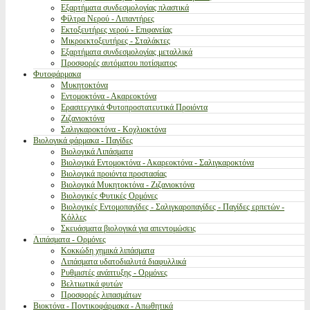
Εξαρτήματα συνδεσμολογίας πλαστικά
Φίλτρα Νερού - Λιπαντήρες
Εκτοξευτήρες νερού - Επιφανείας
Μικροεκτοξευτήρες - Σταλάκτες
Εξαρτήματα συνδεσμολογίας μεταλλικά
Προσφορές αυτόματου ποτίσματος
Φυτοφάρμακα
Μυκητοκτόνα
Εντομοκτόνα - Ακαρεοκτόνα
Ερασιτεχνικά Φυτοπροστατευτικά Προιόντα
Ζιζανιοκτόνα
Σαλιγκαροκτόνα - Κοχλιοκτόνα
Βιολογικά φάρμακα - Παγίδες
Βιολογικά Λιπάσματα
Βιολογικά Εντομοκτόνα - Ακαρεοκτόνα - Σαλιγκαροκτόνα
Βιολογικά προιόντα προστασίας
Βιολογικά Μυκητοκτόνα - Ζιζανιοκτόνα
Βιολογικές Φυτικές Ορμόνες
Βιολογικές Εντομοπαγίδες - Σαλιγκαροπαγίδες - Παγίδες ερπετών -
Κόλλες
Σκευάσματα βιολογικά για απεντομώσεις
Λιπάσματα - Ορμόνες
Κοκκώδη χημικά λιπάσματα
Λιπάσματα υδατοδιαλυτά διαφυλλικά
Ρυθμιστές ανάπτυξης - Ορμόνες
Βελτιωτικά φυτών
Προσφορές λιπασμάτων
Βιοκτόνα - Ποντικοφάρμακα - Απωθητικά