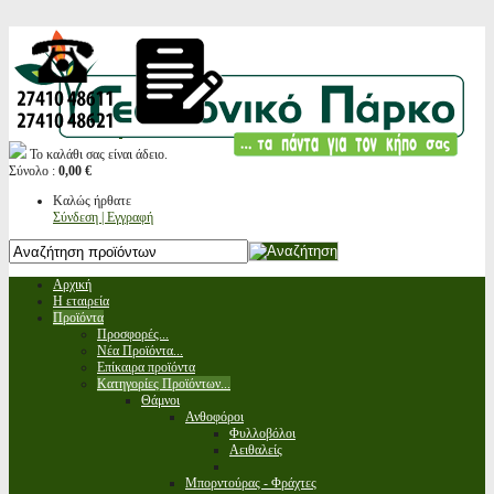
Το καλάθι σας είναι άδειο.
Σύνολο :
0,00 €
Καλώς ήρθατε
Σύνδεση | Εγγραφή
Αρχική
Η εταιρεία
Προϊόντα
Προσφορές...
Νέα Προϊόντα...
Επίκαιρα προϊόντα
Κατηγορίες Προϊόντων...
Θάμνοι
Ανθοφόροι
Φυλλοβόλοι
Αειθαλείς
Μπορντούρας - Φράχτες