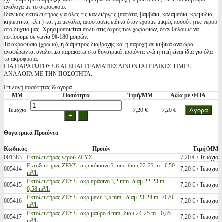
ανάλογα με το ακροφύσιο.
Ιδανικός εκτοξευτήρας για όλες τις καλλιέργεις (πατάτα, βαμβάκι, καλαμπόκι. κρεμύδια,
κηπευτικά, κλπ.) και για μεγάλες αποστάσεις ειδικά όταν έχουμε μικρές ποσσότητες νερού
στο δύχτιο μας. Χρησιμοποιείται πολύ στις άκρες των χωραφιών, όταν θέλουμε να
ποτίσουμε σε γωνία 90-180 μοιρών.
Τα ακροφύσια (χρώμα), η διάμετρος διαβροχής και η παροχή σε κυβικά ανα ώρα
αναφέρωνται αναλυτικά παρακατω στα θυγατρικά προιόντα ενώ η τιμή είναι ίδια για όλα
τα ακροφύσια.
ΓΙΑ ΠΑΡΑΓΩΓΟΥΣ ΚΑΙ ΕΠΑΓΓΕΛΜΑΤΙΕΣ ΔΙΝΟΝΤΑΙ ΕΙΔΙΚΕΣ ΤΙΜΕΣ
ΑΝΑΛΟΓΑ ΜΕ ΤΗΝ ΠΟΣΟΤΗΤΑ.
Επιλογή ποσότητας & αγορά
ΜΜ
Ποσότητα
Τιμή/ΜΜ
Αξία με ΦΠΑ
Τεμάχιο
7,20 €
7,20 €
Θυγατρικά Προϊόντα
Κωδικός
Προϊόν
Τιμή/ΜΜ
001383
Εκτοξευτήρας νερού ΖΕΥΣ
7,20 € / Τεμάχιο
Εκτοξευτήρας ΖΕΥΣ- ακρ.κόκκινο 3 mm -διαμ.22-23 m - 0,50
005414
7,20 € / Τεμάχιο
m³/h
Εκτοξευτήρας ΖΕΥΣ- ακρ.πράσινο 3,2 mm -διαμ.22-23 m-
005415
7,20 € / Τεμάχιο
0,58 m³/h
Εκτοξευτήρας ΖΕΥΣ- ακρ.μπλέ 3,5 mm - διαμ.23-24 m - 0,70
005416
7,20 € / Τεμάχιο
m³/h
Εκτοξευτήρας ΖΕΥΣ- ακρ.μαύρο 4 mm -διαμ.24-25 m - 0,85
005417
7,20 € / Τεμάχιο
m³/h