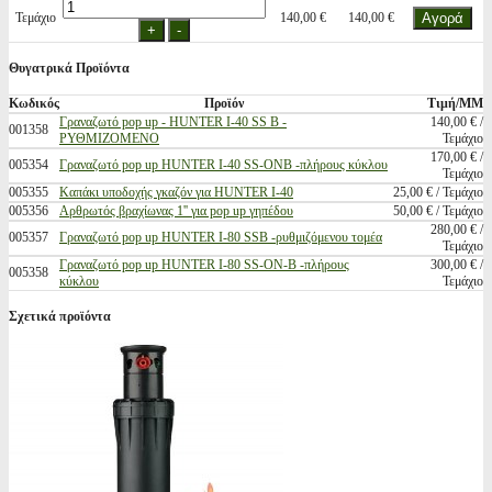
Τεμάχιο
140,00 €
140,00 €
Θυγατρικά Προϊόντα
Κωδικός
Προϊόν
Τιμή/ΜΜ
Γραναζωτό pop up - HUNTER I-40 SS B -
140,00 € /
001358
ΡΥΘΜΙΖΟΜΕΝΟ
Τεμάχιο
170,00 € /
005354
Γραναζωτό pop up HUNTER I-40 SS-ONB -πλήρους κύκλου
Τεμάχιο
005355
Καπάκι υποδοχής γκαζόν για HUNTER I-40
25,00 € / Τεμάχιο
005356
Αρθρωτός βραχίωνας 1'' για pop up γηπέδου
50,00 € / Τεμάχιο
280,00 € /
005357
Γραναζωτό pop up HUNTER I-80 SSB -ρυθμιζόμενου τομέα
Τεμάχιο
Γραναζωτό pop up HUNTER I-80 SS-ON-B -πλήρους
300,00 € /
005358
κύκλου
Τεμάχιο
Σχετικά προϊόντα