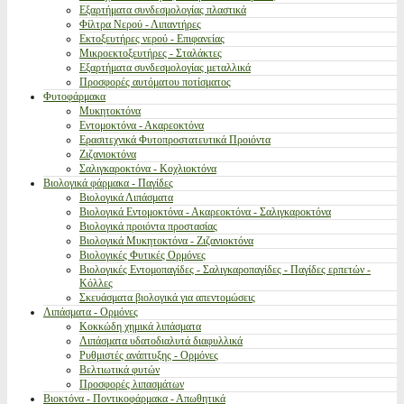
Εξαρτήματα συνδεσμολογίας πλαστικά
Φίλτρα Νερού - Λιπαντήρες
Εκτοξευτήρες νερού - Επιφανείας
Μικροεκτοξευτήρες - Σταλάκτες
Εξαρτήματα συνδεσμολογίας μεταλλικά
Προσφορές αυτόματου ποτίσματος
Φυτοφάρμακα
Μυκητοκτόνα
Εντομοκτόνα - Ακαρεοκτόνα
Ερασιτεχνικά Φυτοπροστατευτικά Προιόντα
Ζιζανιοκτόνα
Σαλιγκαροκτόνα - Κοχλιοκτόνα
Βιολογικά φάρμακα - Παγίδες
Βιολογικά Λιπάσματα
Βιολογικά Εντομοκτόνα - Ακαρεοκτόνα - Σαλιγκαροκτόνα
Βιολογικά προιόντα προστασίας
Βιολογικά Μυκητοκτόνα - Ζιζανιοκτόνα
Βιολογικές Φυτικές Ορμόνες
Βιολογικές Εντομοπαγίδες - Σαλιγκαροπαγίδες - Παγίδες ερπετών -
Κόλλες
Σκευάσματα βιολογικά για απεντομώσεις
Λιπάσματα - Ορμόνες
Κοκκώδη χημικά λιπάσματα
Λιπάσματα υδατοδιαλυτά διαφυλλικά
Ρυθμιστές ανάπτυξης - Ορμόνες
Βελτιωτικά φυτών
Προσφορές λιπασμάτων
Βιοκτόνα - Ποντικοφάρμακα - Απωθητικά