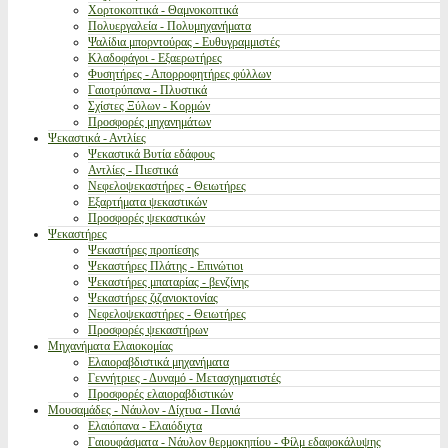
Χορτοκοπτικά - Θαμνοκοπτικά
Πολυεργαλεία - Πολυμηχανήματα
Ψαλίδια μπορντούρας - Ευθυγραμμιστές
Κλαδοφάγοι - Εξαερωτήρες
Φυσητήρες - Απορροφητήρες φύλλων
Γαιοτρύπανα - Πλυστικά
Σχίστες Ξύλων - Κορμών
Προσφορές μηχανημάτων
Ψεκαστικά - Αντλίες
Ψεκαστικά Βυτία εδάφους
Αντλίες - Πιεστικά
Νεφελοψεκαστήρες - Θειωτήρες
Εξαρτήματα ψεκαστικών
Προσφορές ψεκαστικών
Ψεκαστήρες
Ψεκαστήρες προπίεσης
Ψεκαστήρες Πλάτης - Επινώτιοι
Ψεκαστήρες μπαταρίας - βενζίνης
Ψεκαστήρες ζιζανιοκτονίας
Νεφελοψεκαστήρες - Θειωτήρες
Προσφορές ψεκαστήρων
Μηχανήματα Ελαιοκομίας
Ελαιοραβδιστικά μηχανήματα
Γεννήτριες - Δυναμό - Μετασχηματιστές
Προσφορές ελαιοραβδιστικών
Μουσαμάδες - Νάυλον - Δίχτυα - Πανιά
Ελαιόπανα - Ελαιόδιχτα
Γαιουφάσματα - Νάυλον θερμοκηπίου - Φίλμ εδαφοκάλυψης