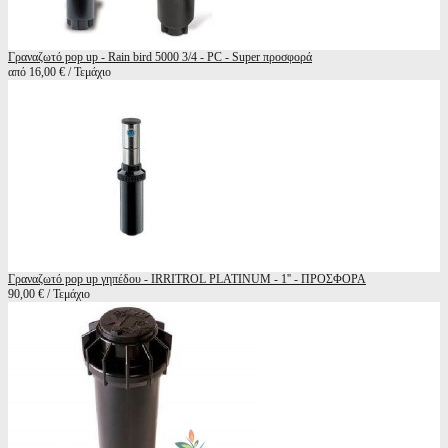
Γραναζωτό pop up - Rain bird 5000 3/4 - PC - Super προσφορά
από 16,00 € / Τεμάχιο
Γραναζωτό pop up γηπέδου - IRRITROL PLATINUM - 1'' - ΠΡΟΣΦΟΡΑ
90,00 € / Τεμάχιο