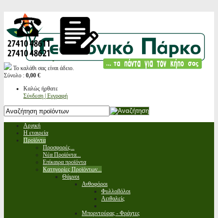
Το καλάθι σας είναι άδειο.
Σύνολο :
0,00 €
Καλώς ήρθατε
Σύνδεση | Εγγραφή
Αρχική
Η εταιρεία
Προϊόντα
Προσφορές...
Νέα Προϊόντα...
Επίκαιρα προϊόντα
Κατηγορίες Προϊόντων...
Θάμνοι
Ανθοφόροι
Φυλλοβόλοι
Αειθαλείς
Μπορντούρας - Φράχτες