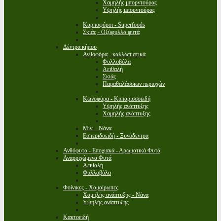
Χαμηλής μπορντούρας
Υψηλής μπορντούρας
Καρποφόροι - Superfoods
Σκιάς - Οξύφυλλα φυτά
Δέντρα κήπου
Ανθοφόρα - καλλωπιστικά
Φυλλοβόλα
Αειθαλή
Σκιάς
Παραθαλάσσιων περιοχών
Κωνοφόρα - Κυπαρισσοειδή
Υψηλής ανάπτυξης
Χαμηλής ανάπτυξης
Μίνι - Νάνα
Εσπεριδοειδή - Ξυνόδεντρα
Ανθόφυτα - Εποχιακά - Αρωματικά Φυτά
Αναρριχώμενα Φυτά
Αειθαλή
Φυλλοβόλα
Φοίνικες - Χαμαίρωπες
Χαμηλής ανάπτυξης - Νάνα
Υψηλής ανάπτυξης
Κακτοειδή