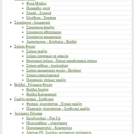
Φυτά Μπάλες
Πυραμίδες φυτά
Σπιράλ - Στριφτά
Ελεύθερα - Τοπιάρια
Σπορόφυτα - Αρωματικά
Σπορόφυτα άνοιξης
Σπορόφυτα φθινοπώρου
Σπορόφυτα αρωματικών
Λαχανόκηπος - Κόνδυλοι - Βολβοί
Σπόροι Φυτών
Σπόροι γκαζόν
Σπόροι λαχανικών σε φάκελα
Βιολογικοί σπόροι - Παλιοί παραδοσιακοί σπόροι
Σπόροι ανθέων - λουλουδιών
Σπόροι αρωματικών φυτών - Βοτάνων
Σπόροι επαγγελματικοί
Προσφορές σπόρων γκαζόν
Βολβοί - Ριζώματα Φυτών
Βολβοί Ανοιξης
Βολβοί Καλοκαιριού
Γκαζόν φυσικό - Συνθετικό
Φυσικός χλοοτάπητας - Έτοιμο γκαζόν
Πλαστικός χλοοτάπητας - Συνθετικό γκαζόν
Αυτόματο Πότισμα
Εκτοξευτήρες - Pop Up
Ηλεκτροβάνες - εξαρτήματα
Προγραμματιστές - Κομπιούτερ
Λάστιχα PE- Σωλήνες αυτόματου ποτίσματος