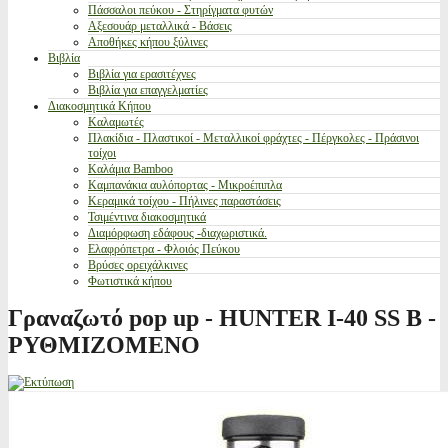
Πάσσαλοι πεύκου - Στηρίγματα φυτών
Αξεσουάρ μεταλλικά - Βάσεις
Αποθήκες κήπου ξύλινες
Βιβλία
Βιβλία για ερασιτέχνες
Βιβλία για επαγγελματίες
Διακοσμητικά Κήπου
Καλαμωτές
Πλακίδια - Πλαστικοί - Μεταλλικοί φράχτες - Πέργκολες - Πράσινοι
τοίχοι
Καλάμια Bamboo
Καμπανάκια αυλόπορτας - Μικροέπιπλα
Κεραμικά τοίχου - Πήλινες παραστάσεις
Τσιμέντινα διακοσμητικά
Διαμόρφωση εδάφους -διαχωριστικά.
Ελαφρόπετρα - Φλοιός Πεύκου
Βρύσες ορειχάλκινες
Φωτιστικά κήπου
Γραναζωτό pop up - HUNTER I-40 SS B -
ΡΥΘΜΙΖΟΜΕΝΟ