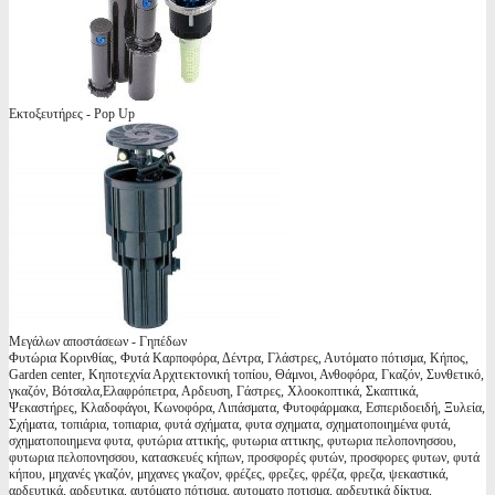
Εκτοξευτήρες - Pop Up
Μεγάλων αποστάσεων - Γηπέδων
Φυτώρια Κορινθίας, Φυτά Καρποφόρα, Δέντρα, Γλάστρες, Αυτόματο πότισμα, Κήπος,
Garden center, Κηποτεχνία Αρχιτεκτονική τοπίου, Θάμνοι, Ανθοφόρα, Γκαζόν, Συνθετικό,
γκαζόν, Βότσαλα,Ελαφρόπετρα, Αρδευση, Γάστρες, Χλοοκοπτικά, Σκαπτικά,
Ψεκαστήρες, Κλαδοφάγοι, Κωνοφόρα, Λιπάσματα, Φυτοφάρμακα, Εσπεριδοειδή, Ξυλεία,
Σχήματα, τοπιάρια, τοπιαρια, φυτά σχήματα, φυτα σχηματα, σχηματοποιημένα φυτά,
σχηματοποιημενα φυτα, φυτώρια αττικής, φυτωρια αττικης, φυτωρια πελοπονησσου,
φυτωρια πελοπονησσου, κατασκευές κήπων, προσφορές φυτών, προσφορες φυτων, φυτά
κήπου, μηχανές γκαζόν, μηχανες γκαζον, φρέζες, φρεζες, φρέζα, φρεζα, ψεκαστικά,
αρδευτικά, αρδευτικα, αυτόματο πότισμα, αυτοματο ποτισμα, αρδευτικά δίκτυα,