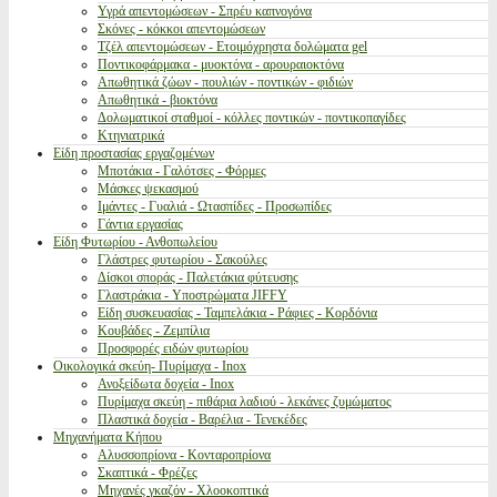
Υγρά απεντομώσεων - Σπρέυ καπνογόνα
Σκόνες - κόκκοι απεντομώσεων
Τζέλ απεντομώσεων - Ετοιμόχρηστα δολώματα gel
Ποντικοφάρμακα - μυοκτόνα - αρουραιοκτόνα
Απωθητικά ζώων - πουλιών - ποντικών - φιδιών
Απωθητικά - βιοκτόνα
Δολωματικοί σταθμοί - κόλλες ποντικών - ποντικοπαγίδες
Κτηνιατρικά
Είδη προστασίας εργαζομένων
Μποτάκια - Γαλότσες - Φόρμες
Μάσκες ψεκασμού
Ιμάντες - Γυαλιά - Ωτασπίδες - Προσωπίδες
Γάντια εργασίας
Είδη Φυτωρίου - Ανθοπωλείου
Γλάστρες φυτωρίου - Σακούλες
Δίσκοι σποράς - Παλετάκια φύτευσης
Γλαστράκια - Υποστρώματα JIFFY
Είδη συσκευασίας - Ταμπελάκια - Ράφιες - Κορδόνια
Κουβάδες - Ζεμπίλια
Προσφορές ειδών φυτωρίου
Οικολογικά σκεύη- Πυρίμαχα - Inox
Ανοξείδωτα δοχεία - Inox
Πυρίμαχα σκεύη - πιθάρια λαδιού - λεκάνες ζυμώματος
Πλαστικά δοχεία - Βαρέλια - Τενεκέδες
Μηχανήματα Κήπου
Αλυσσοπρίονα - Κονταροπρίονα
Σκαπτικά - Φρέζες
Μηχανές γκαζόν - Χλοοκοπτικά