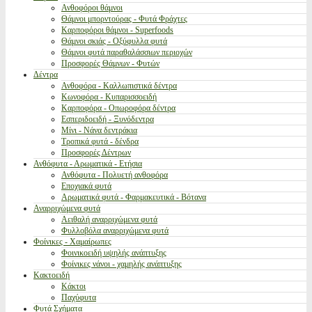
Ανθοφόροι θάμνοι
Θάμνοι μπορντούρας - Φυτά Φράχτες
Καρποφόροι θάμνοι - Superfoods
Θάμνοι σκιάς - Οξύφυλλα φυτά
Θάμνοι φυτά παραθαλάσσιων περιοχών
Προσφορές Θάμνων - Φυτών
Δέντρα
Ανθοφόρα - Καλλωπιστικά δέντρα
Κωνοφόρα - Κυπαρισσοειδή
Καρποφόρα - Οπωροφόρα δέντρα
Εσπεριδοειδή - Ξυνόδεντρα
Μίνι - Νάνα δεντράκια
Τροπικά φυτά - δένδρα
Προσφορές Δέντρων
Ανθόφυτα - Αρωματικά - Ετήσια
Ανθόφυτα - Πολυετή ανθοφόρα
Εποχιακά φυτά
Αρωματικά φυτά - Φαρμακευτικά - Βότανα
Αναρριχώμενα φυτά
Αειθαλή αναρριχώμενα φυτά
Φυλλοβόλα αναρριχώμενα φυτά
Φοίνικες - Χαμαίρωπες
Φοινικοειδή υψηλής ανάπτυξης
Φοίνικες νάνοι - χαμηλής ανάπτυξης
Κακτοειδή
Κάκτοι
Παχύφυτα
Φυτά Σχήματα