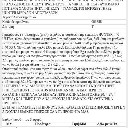
HUNTER I-40 ULTRA - I-60 ΓΡΑΝΑΖΩΤΟ POP UP ΜΠΕΚ HUNTER ΓΗΠΕΔΩΝ -
ΓΡΑΝΑΖΩΤΟΣ ΕΚΤΟΞΕΥΤΗΡΑΣ ΝΕΡΟΥ ΓΙΑ ΜΙΚΡΑ ΓΗΠΕΔΑ - ΑΥΤΟΜΑΤΟ
ΠΟΤΙΣΜΑ ΧΛΟΟΤΑΠΗΤΑ ΓΗΠΕΔΟΥ - ΓΡΑΝΑΖΩΤΟΙ ΕΚΤΟΞΕΥΤΗΡΕΣ
HUNTER ΜΕΓΑΛΩΝ ΑΠΟΣΤΑΣΕΩΝ
Τεχνικά Χαρακτηριστικά
Κωδικός προϊόντος
001358
Διατομή
1''
Γραναζωτός εκτοξευτήρας (μπέκ) μεγάλων αποστάσεων της εταιρείας HUNTER I-40
ULTRA, ιδανικός για πότισμα γηπέδων (μίνι ποδοσφαίρου, γκόλφ, 5x5 κλπ) και μεγάλων
εκτάσεων με χλοοτάπητα. Διατίθεται σε δύο μοντέλα I-40 SS-B ρυθμιζόμενου τομέα και
I-40 SS-ONB για πλήρη κύκλο (360 μοίρες). Εχει είσοδο θηλυκή 1'', με ανύξωση 10
εκατοστά και μπορεί να πάρει 6 διαφορετικά ακροφύσια. Εχει ανοξείδωτο άξονα, μνήμη
γωνίας ρύθμισης και αντιβανδαλική προστασία. Η ακτίνα ποτίσματος είναι από 13,7 έως
22,6 μέτρα, ανάλογα με το ακροφύσιο με παροχή νερού από 1,59 έως 6,25 κυβικά/ώρα και
για να δουλέψει χρειάζεται πίεση 2,8-6,2 ατμ.
Οταν τοποθετείται μέσα στο αγωνιστικό χώρο, μπορεί να πάρει από πάνω ειδικό καπάκι
υποδοχής γκαζόν, ώστε να μην δημιουργούνται προβλήματα στους αθλητές. Κατά την
εγκατάσταση του χρεισημοποιείται ειδικός αρθρωτός βραχίωνας 1'' για να τοποθετείται
εκεί που ακριβώς θέλουμε και για να αντέχει στις πιέσεις κατά την διάρκεια του αγώνα.
Η ΕΤΑΙΡΕΙΑ ΜΑΣ ΔΙΑΘΕΤΕΙ ΚΑΙ ΤΟΥΣ ΓΡΑΝΑΖΩΤΟΥΣ ΕΚΤΟΞΕΥΤΗΡΕΣ
ΓΗΠΕΔΩΝ HUNTER I-60 ADS ΚΑΙ I-60 36S ΜΕ ΤΑ ΙΔΙΑ ΠΕΡΙΠΟΥ
ΧΑΡΑΚΤΗΡΙΣΤΙΚΑ ΑΛΛΑ ΜΕΓΑΛΥΤΕΡΗ ΑΚΤΙΝΑ ΔΙΑΒΡΟΧΗΣ(20, 4-27, 4
ΜΕΤΡΑ) ΚΑΙ ΤΙΜΕΣ ΠΟΥ ΑΝΑΦΕΡΩΝΤΑΙ ΠΑΡΑΚΑΤΩ ΣΤΑ ΘΥΓΑΤΡΙΚΑ
ΠΡΟΙΟΝΤΑ.
ΣΕ ΕΠΑΓΓΕΛΜΑΤΙΕΣ ΓΕΩΠΟΝΟΥΣ ΚΑΙ ΚΑΤΑΣΚΕΥΑΣΤΕΣ ΔΗΜΟΣΙΩΝ ΕΡΓΩΝ
ΔΙΝΟΝΤΑΙ ΕΙΔΙΚΕΣ ΤΙΜΕΣ ΣΕ ΟΛΑ ΤΑ ΠΡΟΙΟΝΤΑ ΜΑΣ.
Επιλογή ποσότητας & αγορά
ΜΜ
Ποσότητα
Τιμή/ΜΜ
Αξία με ΦΠΑ