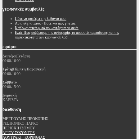
γεωπονικές
συμβουλές
Πότε να φυτέψω την λεβάντα μου ;
Λίπανση πατάτας - Πότε και πώς γίνεται.
Καλλωπιστικά φυτά που αντέχουν σε σκιά.
Ελιά: Πως αυξάνουμε την ανθοφορία, το ποσοστό καρπόδεσης και την
περιεκτικότητα των καρπών σε λάδι
ωράριο
Δευτέρα|Τετάρτη
09:00-16:00
Τρίτη|Πέμπτη|Παρασκευή
09:00-16:00
Σάββατο
09:00-15:00
Κυριακή
ΚΛΕΙΣΤΑ
διεύθυνση
ΜΕΓΓΟΥΛΗΣ ΠΡΟΚΟΠΗΣ
ΓΕΩΠΟΝΙΚΟ ΠΑΡΚΟ
ΠΕΡΙΟΧΗ ΙΣΘΜΟΥ
ΑΓΙΟΥ ΣΩΖΟΝΤΟΣ
ΛΟΥΤΡΑΚΙ - ΚΟΡΙΝΘΙΑΣ