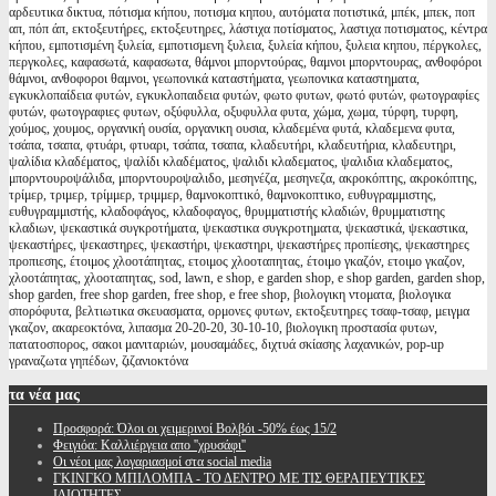
αρδευτικα δικτυα, πότισμα κήπου, ποτισμα κηπου, αυτόματα ποτιστικά, μπέκ, μπεκ, ποπ
απ, πόπ άπ, εκτοξευτήρες, εκτοξευτηρες, λάστιχα ποτίσματος, λαστιχα ποτισματος, κέντρα
κήπου, εμποτισμένη ξυλεία, εμποτισμενη ξυλεια, ξυλεία κήπου, ξυλεια κηπου, πέργκολες,
περγκολες, καφασωτά, καφασωτα, θάμνοι μπορντούρας, θαμνοι μπορντουρας, ανθοφόροι
θάμνοι, ανθοφοροι θαμνοι, γεωπονικά καταστήματα, γεωπονικα καταστηματα,
εγκυκλοπαίδεια φυτών, εγκυκλοπαιδεια φυτών, φωτο φυτων, φωτό φυτών, φωτογραφίες
φυτών, φωτογραφιες φυτων, οξύφυλλα, οξυφυλλα φυτα, χώμα, χωμα, τύρφη, τυρφη,
χούμος, χουμος, οργανική ουσία, οργανικη ουσια, κλαδεμένα φυτά, κλαδεμενα φυτα,
τσάπα, τσαπα, φτυάρι, φτυαρι, τσάπα, τσαπα, κλαδευτήρι, κλαδευτήρια, κλαδευτηρι,
ψαλίδια κλαδέματος, ψαλίδι κλαδέματος, ψαλιδι κλαδεματος, ψαλιδια κλαδεματος,
μπορντουροψάλιδα, μπορντουροψαλιδο, μεσηνέζα, μεσηνεζα, ακροκόπτης, ακροκόπτης,
τρίμερ, τριμερ, τρίμμερ, τριμμερ, θαμνοκοπτικό, θαμνοκοπτικο, ευθυγραμμιστης,
ευθυγραμμιστής, κλαδοφάγος, κλαδοφαγος, θρυμματιστής κλαδιών, θρυμματιστης
κλαδιων, ψεκαστικά συγκροτήματα, ψεκαστικα συγκροτηματα, ψεκαστικά, ψεκαστικα,
ψεκαστήρες, ψεκαστηρες, ψεκαστήρι, ψεκαστηρι, ψεκαστήρες προπίεσης, ψεκαστηρες
προπιεσης, έτοιμος χλοοτάπητας, ετοιμος χλοοταπητας, έτοιμο γκαζόν, ετοιμο γκαζον,
χλοοτάπητας, χλοοταπητας, sod, lawn, e shop, e garden shop, e shop garden, garden shop,
shop garden, free shop garden, free shop, e free shop, βιολογικη ντοματα, βιολογικα
σπορόφυτα, βελτιωτικα σκευασματα, ορμονες φυτων, εκτοξευτηρες τσαφ-τσαφ, μειγμα
γκαζον, ακαρεοκτόνα, λιπασμα 20-20-20, 30-10-10, βιολογικη προστασία φυτων,
πατατοσπορος, σακοι μανιταριών, μουσαμάδες, διχτυά σκίασης λαχανικών, pop-up
γραναζωτα γηπέδων, ζιζανιοκτόνα
τα
νέα μας
Προσφορά: Όλοι οι χειμερινοί Βολβόι -50% έως 15/2
Φειγιόα: Καλλιέργεια απο ''χρυσάφι''
Oι νέοι μας λογαριασμοί στα social media
ΓΚΙΝΓΚΟ ΜΠΙΛΟΜΠΑ - ΤΟ ΔΕΝΤΡΟ ΜΕ ΤΙΣ ΘΕΡΑΠΕΥΤΙΚΕΣ
ΙΔΙΟΤΗΤΕΣ