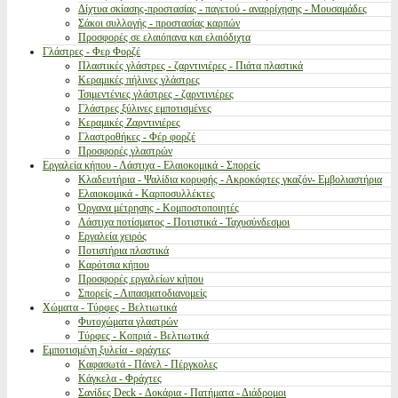
Δίχτυα σκίασης-προστασίας - παγετού - αναρρίχησης - Μουσαμάδες
Σάκοι συλλογής - προστασίας καρπών
Προσφορές σε ελαιόπανα και ελαιόδιχτα
Γλάστρες - Φερ Φορζέ
Πλαστικές γλάστρες - ζαρντινιέρες - Πιάτα πλαστικά
Κεραμικές πήλινες γλάστρες
Τσιμεντένιες γλάστρες - ζαρντινιέρες
Γλάστρες ξύλινες εμποτισμένες
Κεραμικές Ζαρντινιέρες
Γλαστροθήκες - Φέρ φορζέ
Προσφορές γλαστρών
Εργαλεία κήπου - Λάστιχα - Ελαιοκομικά - Σπορείς
Κλαδευτήρια - Ψαλίδια κορυφής - Ακροκόφτες γκαζόν- Εμβολιαστήρια
Ελαιοκομικά - Καρποσυλλέκτες
Όργανα μέτρησης - Κομποστοποιητές
Λάστιχα ποτίσματος - Ποτιστικά - Ταχυσύνδεσμοι
Εργαλεία χειρός
Ποτιστήρια πλαστικά
Καρότσια κήπου
Προσφορές εργαλείων κήπου
Σπορείς - Λιπασματοδιανομείς
Χώματα - Τύρφες - Βελτιωτικά
Φυτοχώματα γλαστρών
Τύρφες - Κοπριά - Βελτιωτικά
Εμποτισμένη ξυλεία - φράχτες
Καφασωτά - Πάνελ - Πέργκολες
Κάγκελα - Φράχτες
Σανίδες Deck - Δοκάρια - Πατήματα - Διάδρομοι