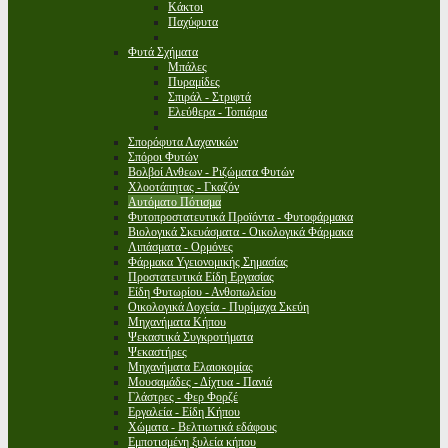
Κάκτοι
Παχύφυτα
Φυτά Σχήματα
Μπάλες
Πυραμίδες
Σπιράλ - Στριφτά
Ελεύθερα - Τοπιάρια
Σπορόφυτα Λαχανικών
Σπόροι Φυτών
Βολβοί Ανθεων - Ριζώματα Φυτών
Χλοοτάπητας - Γκαζόν
Αυτόματο Πότισμα
Φυτοπροστατευτικά Προϊόντα - Φυτοφάρμακα
Βιολογικά Σκευάσματα - Οικολογικά Φάρμακα
Λιπάσματα - Ορμόνες
Φάρμακα Υγειονομικής Σημασίας
Προστατευτικά Είδη Εργασίας
Είδη Φυτωρίου - Ανθοπωλείου
Οικολογικά Δοχεία - Πυρίμαχα Σκεύη
Μηχανήματα Κήπου
Ψεκαστικά Συγκροτήματα
Ψεκαστήρες
Μηχανήματα Ελαιοκομίας
Μουσαμάδες - Δίχτυα - Πανιά
Γλάστρες - Φερ Φορζέ
Εργαλεία - Είδη Κήπου
Χώματα - Βελτιωτικά εδάφους
Εμποτισμένη ξυλεία κήπου