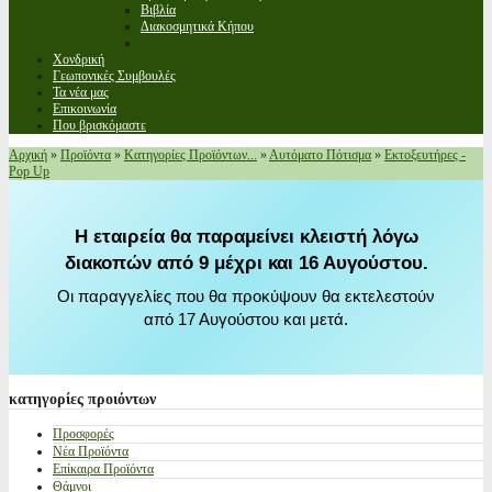
Βιβλία
Διακοσμητικά Κήπου
Χονδρική
Γεωπονικές Συμβουλές
Τα νέα μας
Επικοινωνία
Που βρισκόμαστε
Αρχική
»
Προϊόντα
»
Κατηγορίες Προϊόντων...
»
Αυτόματο Πότισμα
»
Εκτοξευτήρες -
Pop Up
Η εταιρεία θα παραμείνει κλειστή λόγω
διακοπών από 9 μέχρι και 16 Αυγούστου.
Οι παραγγελίες που θα προκύψουν θα εκτελεστούν
από 17 Αυγούστου και μετά.
κατηγορίες
προιόντων
Προσφορές
Νέα Προϊόντα
Επίκαιρα Προϊόντα
Θάμνοι