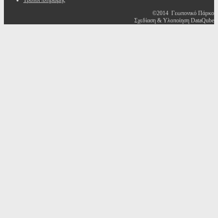
Τρόποι πληρωμής
©2014 Γεωπονικό Πάρκο
Σχεδίαση & Υλοποίηση DataQube