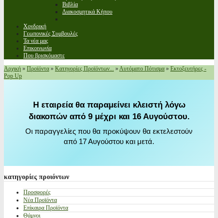
Βιβλία
Διακοσμητικά Κήπου
Χονδρική
Γεωπονικές Συμβουλές
Τα νέα μας
Επικοινωνία
Που βρισκόμαστε
Αρχική
»
Προϊόντα
»
Κατηγορίες Προϊόντων...
»
Αυτόματο Πότισμα
»
Εκτοξευτήρες -
Pop Up
Η εταιρεία θα παραμείνει κλειστή λόγω
διακοπών από 9 μέχρι και 16 Αυγούστου.
Οι παραγγελίες που θα προκύψουν θα εκτελεστούν
από 17 Αυγούστου και μετά.
κατηγορίες
προιόντων
Προσφορές
Νέα Προϊόντα
Επίκαιρα Προϊόντα
Θάμνοι