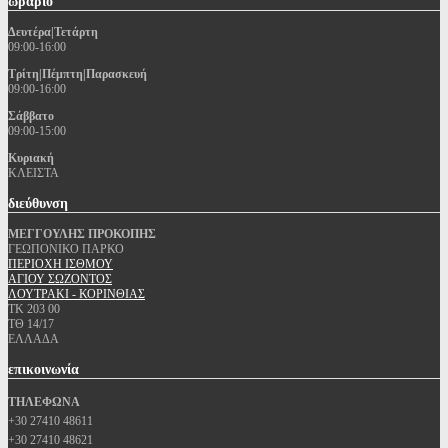
ωράριο
Δευτέρα|Τετάρτη
09:00-16:00
Τρίτη|Πέμπτη|Παρασκευή
09:00-16:00
Σάββατο
09:00-15:00
Κυριακή
ΚΛΕΙΣΤΑ
διεύθυνση
ΜΕΓΓΟΥΛΗΣ ΠΡΟΚΟΠΗΣ
ΓΕΩΠΟΝΙΚΟ ΠΑΡΚΟ
ΠΕΡΙΟΧΗ ΙΣΘΜΟΥ
ΑΓΙΟΥ ΣΩΖΟΝΤΟΣ
ΛΟΥΤΡΑΚΙ - ΚΟΡΙΝΘΙΑΣ
ΤΚ 203 00
ΤΘ 14/17
ΕΛΛΑΔΑ
επικοινωνία
ΤΗΛΕΦΩΝΑ
+30 27410 48611
+30 27410 48621