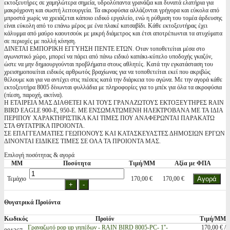
εκτοξευτήρες σε χαμηλώτερα σημεία, υδρολύπαντα γρανάζια και δυνατά ελατήρια για
μακρόχρονη και σωστή λειτουργεία. Τα ακροφύσια αλλάζονται γρήγορα και εύκολα από
μπροστά χωρίς να χρειάζεται κάποιο ειδικό εργαλείο, ενώ η ρύθμιση του τομέα άρδευσης
είναι εύκολη από το επάνω μέρος με ένα πλακέ κατσαβίδι. Κάθε εκτοξευτήρας έχει
κάλυμμα από μαύρο καουτσούκ με μικρή διάμετρος και έτσι αποτρέπωνται τα ατυχύματα
σε περιοχές με πολλή κίνηση.
ΔΙΝΕΤΑΙ ΕΜΠΟΡΙΚΗ ΕΓΓΥΗΣΗ ΠΕΝΤΕ ΕΤΩΝ. Οταν τοποθετείται μέσα στο
αγωνιστικό χώρο, μπορεί να πάρει από πάνω ειδικό καπάκι-κύπελο υποδοχής γκαζόν,
ώστε να μην δημιουργούνται προβλήματα στους αθλητές. Κατά την εγκατάσταση του
χρεισημοποιείται ειδικός αρθρωτός βραχίωνας για να τοποθετείται εκεί που ακριβώς
θέλουμε και για να αντέχει στις πιέσεις κατά την διάρκεια του αγώνα. Με την αγορά κάθε
εκτοξευτήρα 8005 δίνωνται φυλλάδια με πληροφορίες για το μπέκ για όλα τα ακροφύσια
(πίεση, παροχή, ακτίνα).
Η ΕΤΑΙΡΕΙΑ ΜΑΣ ΔΙΑΘΕΤΕΙ ΚΑΙ ΤΟΥΣ ΓΡΑΝΑΖΩΤΟΥΣ ΕΚΤΟΞΕΥΤΗΡΕΣ RAIN
BIRD EAGLE 900-E, 950-E. ΜΕ ΕΝΣΩΜΑΤΩΜΕΝΗ ΗΛΕΚΤΡΟΒΑΝΑ ΜΕ ΤΑ ΙΔΙΑ
ΠΕΡΙΠΟΥ ΧΑΡΑΚΤΗΡΙΣΤΙΚΑ ΚΑΙ ΤΙΜΕΣ ΠΟΥ ΑΝΑΦΕΡΩΝΤΑΙ ΠΑΡΑΚΑΤΩ
ΣΤΑ ΘΥΓΑΤΡΙΚΑ ΠΡΟΙΟΝΤΑ.
ΣΕ ΕΠΑΓΓΕΛΜΑΤΙΕΣ ΓΕΩΠΟΝΟΥΣ ΚΑΙ ΚΑΤΑΣΚΕΥΑΣΤΕΣ ΔΗΜΟΣΙΩΝ ΕΡΓΩΝ
ΔΙΝΟΝΤΑΙ ΕΙΔΙΚΕΣ ΤΙΜΕΣ ΣΕ ΟΛΑ ΤΑ ΠΡΟΙΟΝΤΑ ΜΑΣ.
Επιλογή ποσότητας & αγορά
ΜΜ
Ποσότητα
Τιμή/ΜΜ
Αξία με ΦΠΑ
Τεμάχιο
170,00 €
170,00 €
Θυγατρικά Προϊόντα
Κωδικός
Προϊόν
Τιμή/ΜΜ
Γραναζωτό pop up γηπέδων - RAIN BIRD 8005-PC- 1''-
170,00 € /