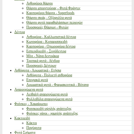
Ανθοφόροι θάμνοι
Θάμνοι μπορντούρας - Φυτά Φράχτες
Καρποφόροι θάμνοι - Superfoods
Θάμνοι σκιάς - Οξύφυλλα φυτά
Θάμνοι φυτά παραθαλάσσιων περιοχών
Προσφορές Θάμνων - Φυτών
Δέντρα
Ανθοφόρα - Καλλωπιστικά δέντρα
Κωνοφόρα - Κυπαρισσοειδή
Καρποφόρα - Οπωροφόρα δέντρα
Εσπεριδοειδή - Ξυνόδεντρα
Μίνι - Νάνα δεντράκια
Τροπικά φυτά - δένδρα
Προσφορές Δέντρων
Ανθόφυτα - Αρωματικά - Ετήσια
Ανθόφυτα - Πολυετή ανθοφόρα
Εποχιακά φυτά
Αρωματικά φυτά - Φαρμακευτικά - Βότανα
Αναρριχώμενα φυτά
Αειθαλή αναρριχώμενα φυτά
Φυλλοβόλα αναρριχώμενα φυτά
Φοίνικες - Χαμαίρωπες
Φοινικοειδή υψηλής ανάπτυξης
Φοίνικες νάνοι - χαμηλής ανάπτυξης
Κακτοειδή
Κάκτοι
Παχύφυτα
Φυτά Σχήματα