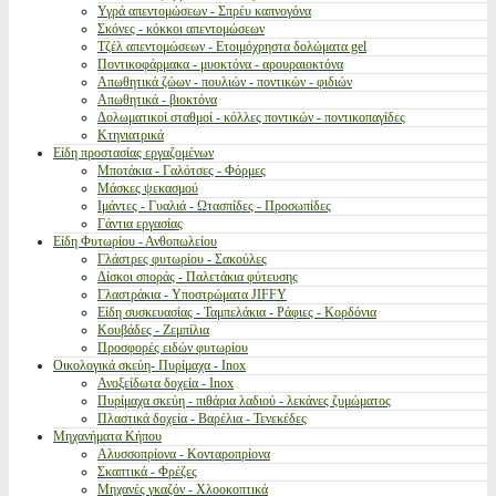
Υγρά απεντομώσεων - Σπρέυ καπνογόνα
Σκόνες - κόκκοι απεντομώσεων
Τζέλ απεντομώσεων - Ετοιμόχρηστα δολώματα gel
Ποντικοφάρμακα - μυοκτόνα - αρουραιοκτόνα
Απωθητικά ζώων - πουλιών - ποντικών - φιδιών
Απωθητικά - βιοκτόνα
Δολωματικοί σταθμοί - κόλλες ποντικών - ποντικοπαγίδες
Κτηνιατρικά
Είδη προστασίας εργαζομένων
Μποτάκια - Γαλότσες - Φόρμες
Μάσκες ψεκασμού
Ιμάντες - Γυαλιά - Ωτασπίδες - Προσωπίδες
Γάντια εργασίας
Είδη Φυτωρίου - Ανθοπωλείου
Γλάστρες φυτωρίου - Σακούλες
Δίσκοι σποράς - Παλετάκια φύτευσης
Γλαστράκια - Υποστρώματα JIFFY
Είδη συσκευασίας - Ταμπελάκια - Ράφιες - Κορδόνια
Κουβάδες - Ζεμπίλια
Προσφορές ειδών φυτωρίου
Οικολογικά σκεύη- Πυρίμαχα - Inox
Ανοξείδωτα δοχεία - Inox
Πυρίμαχα σκεύη - πιθάρια λαδιού - λεκάνες ζυμώματος
Πλαστικά δοχεία - Βαρέλια - Τενεκέδες
Μηχανήματα Κήπου
Αλυσσοπρίονα - Κονταροπρίονα
Σκαπτικά - Φρέζες
Μηχανές γκαζόν - Χλοοκοπτικά