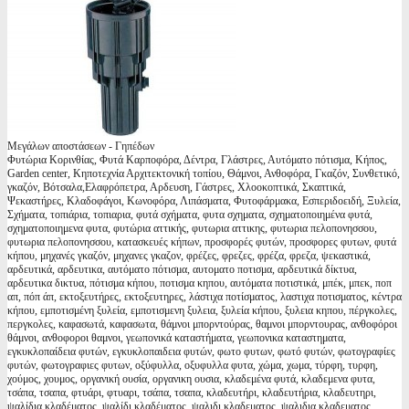
Μεγάλων αποστάσεων - Γηπέδων
Φυτώρια Κορινθίας, Φυτά Καρποφόρα, Δέντρα, Γλάστρες, Αυτόματο πότισμα, Κήπος,
Garden center, Κηποτεχνία Αρχιτεκτονική τοπίου, Θάμνοι, Ανθοφόρα, Γκαζόν, Συνθετικό,
γκαζόν, Βότσαλα,Ελαφρόπετρα, Αρδευση, Γάστρες, Χλοοκοπτικά, Σκαπτικά,
Ψεκαστήρες, Κλαδοφάγοι, Κωνοφόρα, Λιπάσματα, Φυτοφάρμακα, Εσπεριδοειδή, Ξυλεία,
Σχήματα, τοπιάρια, τοπιαρια, φυτά σχήματα, φυτα σχηματα, σχηματοποιημένα φυτά,
σχηματοποιημενα φυτα, φυτώρια αττικής, φυτωρια αττικης, φυτωρια πελοπονησσου,
φυτωρια πελοπονησσου, κατασκευές κήπων, προσφορές φυτών, προσφορες φυτων, φυτά
κήπου, μηχανές γκαζόν, μηχανες γκαζον, φρέζες, φρεζες, φρέζα, φρεζα, ψεκαστικά,
αρδευτικά, αρδευτικα, αυτόματο πότισμα, αυτοματο ποτισμα, αρδευτικά δίκτυα,
αρδευτικα δικτυα, πότισμα κήπου, ποτισμα κηπου, αυτόματα ποτιστικά, μπέκ, μπεκ, ποπ
απ, πόπ άπ, εκτοξευτήρες, εκτοξευτηρες, λάστιχα ποτίσματος, λαστιχα ποτισματος, κέντρα
κήπου, εμποτισμένη ξυλεία, εμποτισμενη ξυλεια, ξυλεία κήπου, ξυλεια κηπου, πέργκολες,
περγκολες, καφασωτά, καφασωτα, θάμνοι μπορντούρας, θαμνοι μπορντουρας, ανθοφόροι
θάμνοι, ανθοφοροι θαμνοι, γεωπονικά καταστήματα, γεωπονικα καταστηματα,
εγκυκλοπαίδεια φυτών, εγκυκλοπαιδεια φυτών, φωτο φυτων, φωτό φυτών, φωτογραφίες
φυτών, φωτογραφιες φυτων, οξύφυλλα, οξυφυλλα φυτα, χώμα, χωμα, τύρφη, τυρφη,
χούμος, χουμος, οργανική ουσία, οργανικη ουσια, κλαδεμένα φυτά, κλαδεμενα φυτα,
τσάπα, τσαπα, φτυάρι, φτυαρι, τσάπα, τσαπα, κλαδευτήρι, κλαδευτήρια, κλαδευτηρι,
ψαλίδια κλαδέματος, ψαλίδι κλαδέματος, ψαλιδι κλαδεματος, ψαλιδια κλαδεματος,