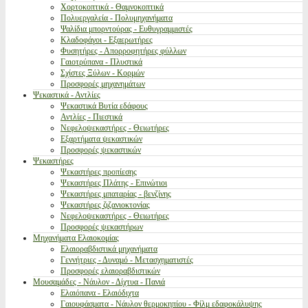
Χορτοκοπτικά - Θαμνοκοπτικά
Πολυεργαλεία - Πολυμηχανήματα
Ψαλίδια μπορντούρας - Ευθυγραμμιστές
Κλαδοφάγοι - Εξαερωτήρες
Φυσητήρες - Απορροφητήρες φύλλων
Γαιοτρύπανα - Πλυστικά
Σχίστες Ξύλων - Κορμών
Προσφορές μηχανημάτων
Ψεκαστικά - Αντλίες
Ψεκαστικά Βυτία εδάφους
Αντλίες - Πιεστικά
Νεφελοψεκαστήρες - Θειωτήρες
Εξαρτήματα ψεκαστικών
Προσφορές ψεκαστικών
Ψεκαστήρες
Ψεκαστήρες προπίεσης
Ψεκαστήρες Πλάτης - Επινώτιοι
Ψεκαστήρες μπαταρίας - βενζίνης
Ψεκαστήρες ζιζανιοκτονίας
Νεφελοψεκαστήρες - Θειωτήρες
Προσφορές ψεκαστήρων
Μηχανήματα Ελαιοκομίας
Ελαιοραβδιστικά μηχανήματα
Γεννήτριες - Δυναμό - Μετασχηματιστές
Προσφορές ελαιοραβδιστικών
Μουσαμάδες - Νάυλον - Δίχτυα - Πανιά
Ελαιόπανα - Ελαιόδιχτα
Γαιουφάσματα - Νάυλον θερμοκηπίου - Φίλμ εδαφοκάλυψης