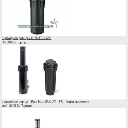
Γραναζωτό pop up - HUNTER I-90
240,00 € / Τεμάχιο
Γραναζωτό pop up - Rain bird 5000 3/4 - PC - Super προσφορά
από 16,00 € / Τεμάχιο