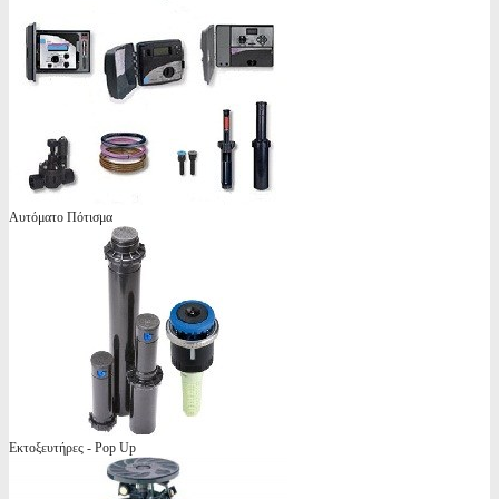
Αυτόματο Πότισμα
Εκτοξευτήρες - Pop Up