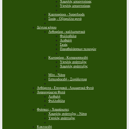
Χαμηλής μπορντούρας
Υψηλής μπορντούρας
Καρποφόροι - Superfoods
Σκιάς - Οξύφυλλα φυτά
Δέντρα κήπου
Ανθοφόρα - καλλωπιστικά
Φυλλοβόλα
Αειθαλή
Σκιάς
Παραθαλάσσιων περιοχών
Κωνοφόρα - Κυπαρισσοειδή
Υψηλής ανάπτυξης
Χαμηλής ανάπτυξης
Μίνι - Νάνα
Εσπεριδοειδή - Ξυνόδεντρα
Ανθόφυτα - Εποχιακά - Αρωματικά Φυτά
Αναρριχώμενα Φυτά
Αειθαλή
Φυλλοβόλα
Φοίνικες - Χαμαίρωπες
Χαμηλής ανάπτυξης - Νάνα
Υψηλής ανάπτυξης
Κακτοειδή