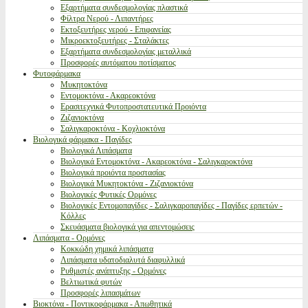
Εξαρτήματα συνδεσμολογίας πλαστικά
Φίλτρα Νερού - Λιπαντήρες
Εκτοξευτήρες νερού - Επιφανείας
Μικροεκτοξευτήρες - Σταλάκτες
Εξαρτήματα συνδεσμολογίας μεταλλικά
Προσφορές αυτόματου ποτίσματος
Φυτοφάρμακα
Μυκητοκτόνα
Εντομοκτόνα - Ακαρεοκτόνα
Ερασιτεχνικά Φυτοπροστατευτικά Προιόντα
Ζιζανιοκτόνα
Σαλιγκαροκτόνα - Κοχλιοκτόνα
Βιολογικά φάρμακα - Παγίδες
Βιολογικά Λιπάσματα
Βιολογικά Εντομοκτόνα - Ακαρεοκτόνα - Σαλιγκαροκτόνα
Βιολογικά προιόντα προστασίας
Βιολογικά Μυκητοκτόνα - Ζιζανιοκτόνα
Βιολογικές Φυτικές Ορμόνες
Βιολογικές Εντομοπαγίδες - Σαλιγκαροπαγίδες - Παγίδες ερπετών -
Κόλλες
Σκευάσματα βιολογικά για απεντομώσεις
Λιπάσματα - Ορμόνες
Κοκκώδη χημικά λιπάσματα
Λιπάσματα υδατοδιαλυτά διαφυλλικά
Ρυθμιστές ανάπτυξης - Ορμόνες
Βελτιωτικά φυτών
Προσφορές λιπασμάτων
Βιοκτόνα - Ποντικοφάρμακα - Απωθητικά