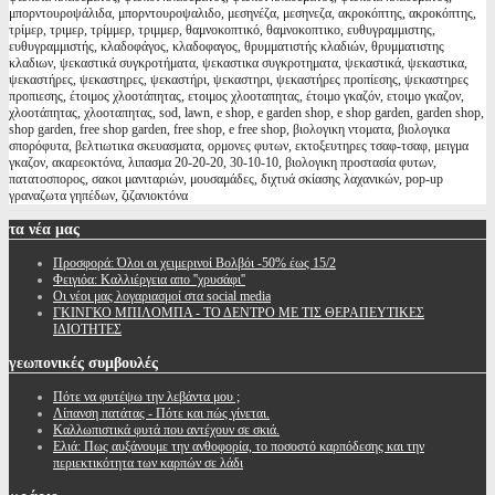
μπορντουροψάλιδα, μπορντουροψαλιδο, μεσηνέζα, μεσηνεζα, ακροκόπτης, ακροκόπτης,
τρίμερ, τριμερ, τρίμμερ, τριμμερ, θαμνοκοπτικό, θαμνοκοπτικο, ευθυγραμμιστης,
ευθυγραμμιστής, κλαδοφάγος, κλαδοφαγος, θρυμματιστής κλαδιών, θρυμματιστης
κλαδιων, ψεκαστικά συγκροτήματα, ψεκαστικα συγκροτηματα, ψεκαστικά, ψεκαστικα,
ψεκαστήρες, ψεκαστηρες, ψεκαστήρι, ψεκαστηρι, ψεκαστήρες προπίεσης, ψεκαστηρες
προπιεσης, έτοιμος χλοοτάπητας, ετοιμος χλοοταπητας, έτοιμο γκαζόν, ετοιμο γκαζον,
χλοοτάπητας, χλοοταπητας, sod, lawn, e shop, e garden shop, e shop garden, garden shop,
shop garden, free shop garden, free shop, e free shop, βιολογικη ντοματα, βιολογικα
σπορόφυτα, βελτιωτικα σκευασματα, ορμονες φυτων, εκτοξευτηρες τσαφ-τσαφ, μειγμα
γκαζον, ακαρεοκτόνα, λιπασμα 20-20-20, 30-10-10, βιολογικη προστασία φυτων,
πατατοσπορος, σακοι μανιταριών, μουσαμάδες, διχτυά σκίασης λαχανικών, pop-up
γραναζωτα γηπέδων, ζιζανιοκτόνα
τα
νέα μας
Προσφορά: Όλοι οι χειμερινοί Βολβόι -50% έως 15/2
Φειγιόα: Καλλιέργεια απο ''χρυσάφι''
Oι νέοι μας λογαριασμοί στα social media
ΓΚΙΝΓΚΟ ΜΠΙΛΟΜΠΑ - ΤΟ ΔΕΝΤΡΟ ΜΕ ΤΙΣ ΘΕΡΑΠΕΥΤΙΚΕΣ
ΙΔΙΟΤΗΤΕΣ
γεωπονικές
συμβουλές
Πότε να φυτέψω την λεβάντα μου ;
Λίπανση πατάτας - Πότε και πώς γίνεται.
Καλλωπιστικά φυτά που αντέχουν σε σκιά.
Ελιά: Πως αυξάνουμε την ανθοφορία, το ποσοστό καρπόδεσης και την
περιεκτικότητα των καρπών σε λάδι