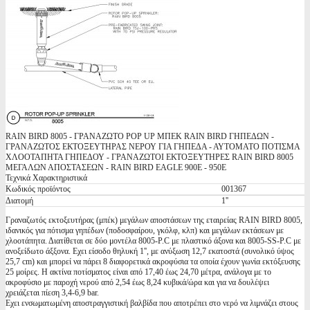
RAIN BIRD 8005 - ΓΡΑΝΑΖΩΤΟ POP UP ΜΠΕΚ RAIN BIRD ΓΗΠΕΔΩΝ -
ΓΡΑΝΑΖΩΤΟΣ ΕΚΤΟΞΕΥΤΗΡΑΣ ΝΕΡΟΥ ΓΙΑ ΓΗΠΕΔΑ - ΑΥΤΟΜΑΤΟ ΠΟΤΙΣΜΑ
ΧΛΟΟΤΑΠΗΤΑ ΓΗΠΕΔΟΥ - ΓΡΑΝΑΖΩΤΟΙ ΕΚΤΟΞΕΥΤΗΡΕΣ RAIN BIRD 8005
ΜΕΓΑΛΩΝ ΑΠΟΣΤΑΣΕΩΝ - RAIN BIRD EAGLE 900E - 950E
Τεχνικά Χαρακτηριστικά
Κωδικός προϊόντος
001367
Διατομή
1''
Γραναζωτός εκτοξευτήρας (μπέκ) μεγάλων αποστάσεων της εταιρείας RAIN BIRD 8005,
ιδανικός για πότισμα γηπέδων (ποδοσφαίρου, γκόλφ, κλπ) και μεγάλων εκτάσεων με
χλοοτάπητα. Διατίθεται σε δύο μοντέλα 8005-P.C με πλαστικό άξονα και 8005-SS-P.C με
ανοξείδωτο άξξονα. Εχει είσοδο θηλυκή 1'', με ανύξωση 12,7 εκατοστά (συνολικό ύψος
25,7 cm) και μπορεί να πάρει 8 διαφορετικά ακροφύσια τα οποία έχουν γωνία εκτόξευσης
25 μοίρες. Η ακτίνα ποτίσματος είναι από 17,40 έως 24,70 μέτρα, ανάλογα με το
ακροφύσιο με παροχή νερού από 2,54 έως 8,24 κυβικά/ώρα και για να δουλέψει
χρειάζεται πίεση 3,4-6,9 bar.
Εχει ενσωματωμένη αποστραγγιστική βαλβίδα που αποτρέπει στο νερό να λιμνάζει στους