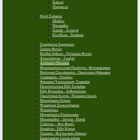
Κάκτοι
Παχύφυτα
Φυτά Σχήματα
Μπάλες
Πυραμίδες
Σπιράλ - Στριφτά
Ελεύθερα - Τοπιάρια
Σπορόφυτα Λαχανικών
Σπόροι Φυτών
Βολβοί Ανθεων - Ριζώματα Φυτών
Χλοοτάπητας - Γκαζόν
Αυτόματο Πότισμα
Φυτοπροστατευτικά Προϊόντα - Φυτοφάρμακα
Βιολογικά Σκευάσματα - Οικολογικά Φάρμακα
Λιπάσματα - Ορμόνες
Φάρμακα Υγειονομικής Σημασίας
Προστατευτικά Είδη Εργασίας
Είδη Φυτωρίου - Ανθοπωλείου
Οικολογικά Δοχεία - Πυρίμαχα Σκεύη
Μηχανήματα Κήπου
Ψεκαστικά Συγκροτήματα
Ψεκαστήρες
Μηχανήματα Ελαιοκομίας
Μουσαμάδες - Δίχτυα - Πανιά
Γλάστρες - Φερ Φορζέ
Εργαλεία - Είδη Κήπου
Χώματα - Βελτιωτικά εδάφους
Εμποτισμένη ξυλεία κήπου