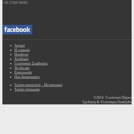
+30 27410 49302
Αρχική
Η εταιρεία
Προϊόντα
Χονδρική
Γεωπονικές Συμβουλές
Τα νέα μας
Επικοινωνία
Που βρισκόμαστε
Τρόποι αποστολής - Μεταφορικά
Τρόποι πληρωμής
©2014 Γεωπονικό Πάρκο
Σχεδίαση & Υλοποίηση DataQube