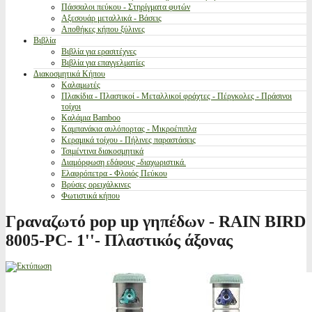
Πάσσαλοι πεύκου - Στηρίγματα φυτών
Αξεσουάρ μεταλλικά - Βάσεις
Αποθήκες κήπου ξύλινες
Βιβλία
Βιβλία για ερασιτέχνες
Βιβλία για επαγγελματίες
Διακοσμητικά Κήπου
Καλαμωτές
Πλακίδια - Πλαστικοί - Μεταλλικοί φράχτες - Πέργκολες - Πράσινοι
τοίχοι
Καλάμια Bamboo
Καμπανάκια αυλόπορτας - Μικροέπιπλα
Κεραμικά τοίχου - Πήλινες παραστάσεις
Τσιμέντινα διακοσμητικά
Διαμόρφωση εδάφους -διαχωριστικά.
Ελαφρόπετρα - Φλοιός Πεύκου
Βρύσες ορειχάλκινες
Φωτιστικά κήπου
Γραναζωτό pop up γηπέδων - RAIN BIRD
8005-PC- 1''- Πλαστικός άξονας