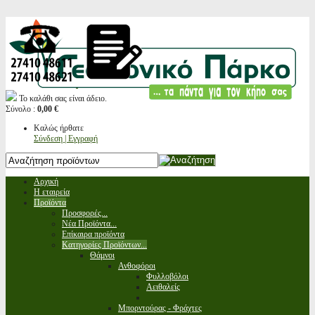
Το καλάθι σας είναι άδειο.
Σύνολο :
0,00 €
Καλώς ήρθατε
Σύνδεση | Εγγραφή
Αρχική
Η εταιρεία
Προϊόντα
Προσφορές...
Νέα Προϊόντα...
Επίκαιρα προϊόντα
Κατηγορίες Προϊόντων...
Θάμνοι
Ανθοφόροι
Φυλλοβόλοι
Αειθαλείς
Μπορντούρας - Φράχτες