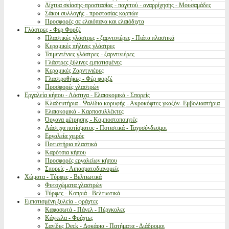
Δίχτυα σκίασης-προστασίας - παγετού - αναρρίχησης - Μουσαμάδες
Σάκοι συλλογής - προστασίας καρπών
Προσφορές σε ελαιόπανα και ελαιόδιχτα
Γλάστρες - Φερ Φορζέ
Πλαστικές γλάστρες - ζαρντινιέρες - Πιάτα πλαστικά
Κεραμικές πήλινες γλάστρες
Τσιμεντένιες γλάστρες - ζαρντινιέρες
Γλάστρες ξύλινες εμποτισμένες
Κεραμικές Ζαρντινιέρες
Γλαστροθήκες - Φέρ φορζέ
Προσφορές γλαστρών
Εργαλεία κήπου - Λάστιχα - Ελαιοκομικά - Σπορείς
Κλαδευτήρια - Ψαλίδια κορυφής - Ακροκόφτες γκαζόν- Εμβολιαστήρια
Ελαιοκομικά - Καρποσυλλέκτες
Όργανα μέτρησης - Κομποστοποιητές
Λάστιχα ποτίσματος - Ποτιστικά - Ταχυσύνδεσμοι
Εργαλεία χειρός
Ποτιστήρια πλαστικά
Καρότσια κήπου
Προσφορές εργαλείων κήπου
Σπορείς - Λιπασματοδιανομείς
Χώματα - Τύρφες - Βελτιωτικά
Φυτοχώματα γλαστρών
Τύρφες - Κοπριά - Βελτιωτικά
Εμποτισμένη ξυλεία - φράχτες
Καφασωτά - Πάνελ - Πέργκολες
Κάγκελα - Φράχτες
Σανίδες Deck - Δοκάρια - Πατήματα - Διάδρομοι