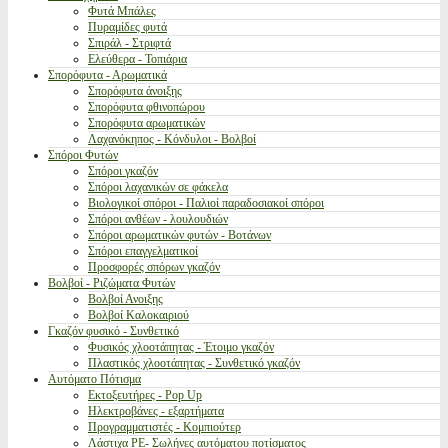
Φυτά Μπάλες
Πυραμίδες φυτά
Σπιράλ - Στριφτά
Ελεύθερα - Τοπιάρια
Σπορόφυτα - Αρωματικά
Σπορόφυτα άνοιξης
Σπορόφυτα φθινοπώρου
Σπορόφυτα αρωματικών
Λαχανόκηπος - Κόνδυλοι - Βολβοί
Σπόροι Φυτών
Σπόροι γκαζόν
Σπόροι λαχανικών σε φάκελα
Βιολογικοί σπόροι - Παλιοί παραδοσιακοί σπόροι
Σπόροι ανθέων - λουλουδιών
Σπόροι αρωματικών φυτών - Βοτάνων
Σπόροι επαγγελματικοί
Προσφορές σπόρων γκαζόν
Βολβοί - Ριζώματα Φυτών
Βολβοί Ανοιξης
Βολβοί Καλοκαιριού
Γκαζόν φυσικό - Συνθετικό
Φυσικός χλοοτάπητας - Έτοιμο γκαζόν
Πλαστικός χλοοτάπητας - Συνθετικό γκαζόν
Αυτόματο Πότισμα
Εκτοξευτήρες - Pop Up
Ηλεκτροβάνες - εξαρτήματα
Προγραμματιστές - Κομπιούτερ
Λάστιχα PE- Σωλήνες αυτόματου ποτίσματος