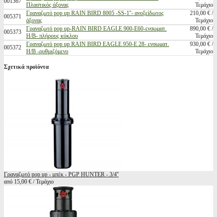
001367
Πλαστικός άξονας
Τεμάχιο
Γραναζωτό pop up RAIN BIRD 8005 -SS-1''- ανοξείδωτος
210,00 € /
005371
άξονας
Τεμάχιο
Γραναζωτό pop up-RAIN BIRD EAGLE 900-Ε60-ενσωματ.
890,00 € /
005373
Η/Β- πλήρους κύκλου
Τεμάχιο
Γραναζωτό pop up RAIN BIRD EAGLE 950-E 28- ενσωματ.
930,00 € /
005372
Η/Β -ρυθμιζόμενο
Τεμάχιο
Σχετικά προϊόντα
Γραναζωτό pop up - μπέκ - PGP HUNTER - 3/4''
από 15,00 € / Τεμάχιο