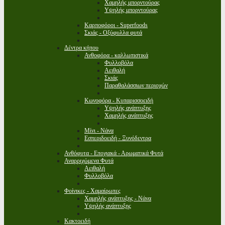
Χαμηλής μπορντούρας
Υψηλής μπορντούρας
Καρποφόροι - Superfoods
Σκιάς - Οξύφυλλα φυτά
Δέντρα κήπου
Ανθοφόρα - καλλωπιστικά
Φυλλοβόλα
Αειθαλή
Σκιάς
Παραθαλάσσιων περιοχών
Κωνοφόρα - Κυπαρισσοειδή
Υψηλής ανάπτυξης
Χαμηλής ανάπτυξης
Μίνι - Νάνα
Εσπεριδοειδή - Ξυνόδεντρα
Ανθόφυτα - Εποχιακά - Αρωματικά Φυτά
Αναρριχώμενα Φυτά
Αειθαλή
Φυλλοβόλα
Φοίνικες - Χαμαίρωπες
Χαμηλής ανάπτυξης - Νάνα
Υψηλής ανάπτυξης
Κακτοειδή