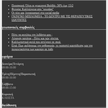
Προσφορά: Όλοι οι χειμερινοί Βολβόι -50% έως 15/2
Φειγιόα: Καλλιέργεια απο ''χρυσάφι''
Oι νέοι μας λογαριασμοί στα social media
ΓΚΙΝΓΚΟ ΜΠΙΛΟΜΠΑ - ΤΟ ΔΕΝΤΡΟ ΜΕ ΤΙΣ ΘΕΡΑΠΕΥΤΙΚΕΣ
ΙΔΙΟΤΗΤΕΣ
γεωπονικές
συμβουλές
Πότε να φυτέψω την λεβάντα μου ;
Λίπανση πατάτας - Πότε και πώς γίνεται.
Καλλωπιστικά φυτά που αντέχουν σε σκιά.
Ελιά: Πως αυξάνουμε την ανθοφορία, το ποσοστό καρπόδεσης και την
περιεκτικότητα των καρπών σε λάδι
ωράριο
Δευτέρα|Τετάρτη
09:00-16:00
Τρίτη|Πέμπτη|Παρασκευή
09:00-16:00
Σάββατο
09:00-15:00
Κυριακή
ΚΛΕΙΣΤΑ
διεύθυνση