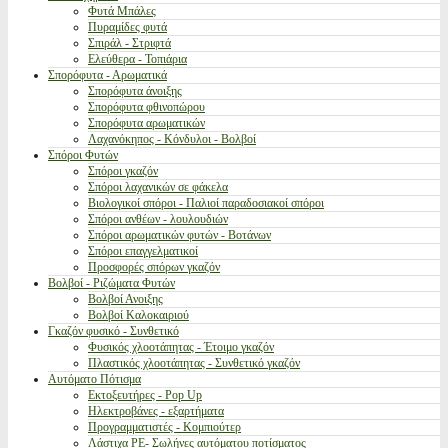
Φυτά Μπάλες
Πυραμίδες φυτά
Σπιράλ - Στριφτά
Ελεύθερα - Τοπιάρια
Σπορόφυτα - Αρωματικά
Σπορόφυτα άνοιξης
Σπορόφυτα φθινοπώρου
Σπορόφυτα αρωματικών
Λαχανόκηπος - Κόνδυλοι - Βολβοί
Σπόροι Φυτών
Σπόροι γκαζόν
Σπόροι λαχανικών σε φάκελα
Βιολογικοί σπόροι - Παλιοί παραδοσιακοί σπόροι
Σπόροι ανθέων - λουλουδιών
Σπόροι αρωματικών φυτών - Βοτάνων
Σπόροι επαγγελματικοί
Προσφορές σπόρων γκαζόν
Βολβοί - Ριζώματα Φυτών
Βολβοί Ανοιξης
Βολβοί Καλοκαιριού
Γκαζόν φυσικό - Συνθετικό
Φυσικός χλοοτάπητας - Έτοιμο γκαζόν
Πλαστικός χλοοτάπητας - Συνθετικό γκαζόν
Αυτόματο Πότισμα
Εκτοξευτήρες - Pop Up
Ηλεκτροβάνες - εξαρτήματα
Προγραμματιστές - Κομπιούτερ
Λάστιχα PE- Σωλήνες αυτόματου ποτίσματος