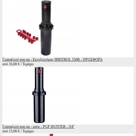
Γραναζωτό pop up - Εκτοξευτήρας IRRITROL 550R - ΠΡΟΣΦΟΡΑ
από 16,00 € / Τεμάχιο
Γραναζωτό pop up - μπέκ - PGP HUNTER - 3/4''
από 15,00 € / Τεμάχιο