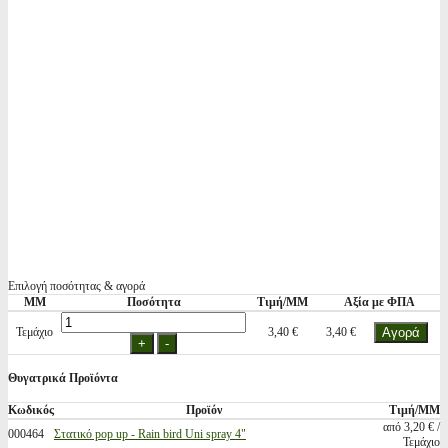
Επιλογή ποσότητας & αγορά
ΜΜ
Ποσότητα
Τιμή/ΜΜ
Αξία με ΦΠΑ
Τεμάχιο
3,40 €
3,40 €
Θυγατρικά Προϊόντα
Κωδικός
Προϊόν
Τιμή/ΜΜ
από 3,20 € /
000464
Στατικό pop up - Rain bird Uni spray 4"
Τεμάχιο