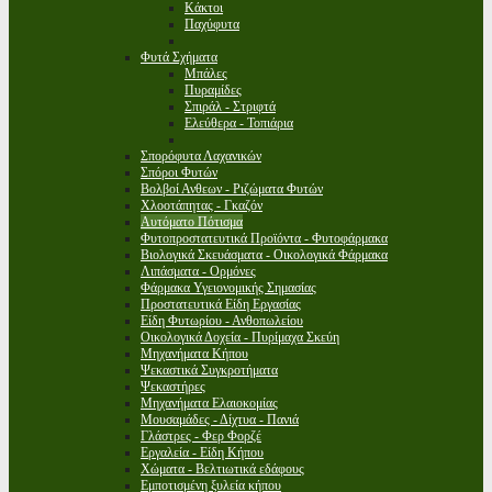
Κάκτοι
Παχύφυτα
Φυτά Σχήματα
Μπάλες
Πυραμίδες
Σπιράλ - Στριφτά
Ελεύθερα - Τοπιάρια
Σπορόφυτα Λαχανικών
Σπόροι Φυτών
Βολβοί Ανθεων - Ριζώματα Φυτών
Χλοοτάπητας - Γκαζόν
Αυτόματο Πότισμα
Φυτοπροστατευτικά Προϊόντα - Φυτοφάρμακα
Βιολογικά Σκευάσματα - Οικολογικά Φάρμακα
Λιπάσματα - Ορμόνες
Φάρμακα Υγειονομικής Σημασίας
Προστατευτικά Είδη Εργασίας
Είδη Φυτωρίου - Ανθοπωλείου
Οικολογικά Δοχεία - Πυρίμαχα Σκεύη
Μηχανήματα Κήπου
Ψεκαστικά Συγκροτήματα
Ψεκαστήρες
Μηχανήματα Ελαιοκομίας
Μουσαμάδες - Δίχτυα - Πανιά
Γλάστρες - Φερ Φορζέ
Εργαλεία - Είδη Κήπου
Χώματα - Βελτιωτικά εδάφους
Εμποτισμένη ξυλεία κήπου