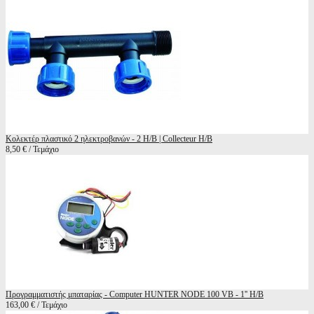
Κολεκτέρ πλαστικό 2 ηλεκτροβανών - 2 Η/Β | Collecteur H/B
8,50 € / Τεμάχιο
Προγραμματιστής μπαταρίας - Computer HUNTER NODE 100 VB - 1'' H/B
163,00 € / Τεμάχιο