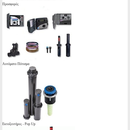
Προσφορές
Αυτόματο Πότισμα
Εκτοξευτήρες - Pop Up