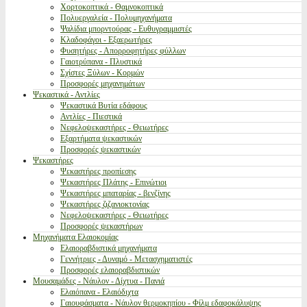
Χορτοκοπτικά - Θαμνοκοπτικά
Πολυεργαλεία - Πολυμηχανήματα
Ψαλίδια μπορντούρας - Ευθυγραμμιστές
Κλαδοφάγοι - Εξαερωτήρες
Φυσητήρες - Απορροφητήρες φύλλων
Γαιοτρύπανα - Πλυστικά
Σχίστες Ξύλων - Κορμών
Προσφορές μηχανημάτων
Ψεκαστικά - Αντλίες
Ψεκαστικά Βυτία εδάφους
Αντλίες - Πιεστικά
Νεφελοψεκαστήρες - Θειωτήρες
Εξαρτήματα ψεκαστικών
Προσφορές ψεκαστικών
Ψεκαστήρες
Ψεκαστήρες προπίεσης
Ψεκαστήρες Πλάτης - Επινώτιοι
Ψεκαστήρες μπαταρίας - βενζίνης
Ψεκαστήρες ζιζανιοκτονίας
Νεφελοψεκαστήρες - Θειωτήρες
Προσφορές ψεκαστήρων
Μηχανήματα Ελαιοκομίας
Ελαιοραβδιστικά μηχανήματα
Γεννήτριες - Δυναμό - Μετασχηματιστές
Προσφορές ελαιοραβδιστικών
Μουσαμάδες - Νάυλον - Δίχτυα - Πανιά
Ελαιόπανα - Ελαιόδιχτα
Γαιουφάσματα - Νάυλον θερμοκηπίου - Φίλμ εδαφοκάλυψης