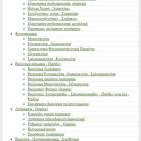
Εξαρτήματα συνδεσμολογίας πλαστικά
Φίλτρα Νερού - Λιπαντήρες
Εκτοξευτήρες νερού - Επιφανείας
Μικροεκτοξευτήρες - Σταλάκτες
Εξαρτήματα συνδεσμολογίας μεταλλικά
Προσφορές αυτόματου ποτίσματος
Φυτοφάρμακα
Μυκητοκτόνα
Εντομοκτόνα - Ακαρεοκτόνα
Ερασιτεχνικά Φυτοπροστατευτικά Προιόντα
Ζιζανιοκτόνα
Σαλιγκαροκτόνα - Κοχλιοκτόνα
Βιολογικά φάρμακα - Παγίδες
Βιολογικά Λιπάσματα
Βιολογικά Εντομοκτόνα - Ακαρεοκτόνα - Σαλιγκαροκτόνα
Βιολογικά προιόντα προστασίας
Βιολογικά Μυκητοκτόνα - Ζιζανιοκτόνα
Βιολογικές Φυτικές Ορμόνες
Βιολογικές Εντομοπαγίδες - Σαλιγκαροπαγίδες - Παγίδες ερπετών -
Κόλλες
Σκευάσματα βιολογικά για απεντομώσεις
Λιπάσματα - Ορμόνες
Κοκκώδη χημικά λιπάσματα
Λιπάσματα υδατοδιαλυτά διαφυλλικά
Ρυθμιστές ανάπτυξης - Ορμόνες
Βελτιωτικά φυτών
Προσφορές λιπασμάτων
Βιοκτόνα - Ποντικοφάρμακα - Απωθητικά