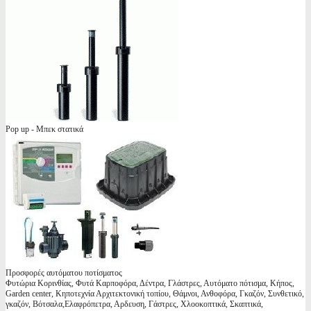
Pop up - Μπεκ στατικά
Προσφορές αυτόματου ποτίσματος
Φυτώρια Κορινθίας, Φυτά Καρποφόρα, Δέντρα, Γλάστρες, Αυτόματο πότισμα, Κήπος,
Garden center, Κηποτεχνία Αρχιτεκτονική τοπίου, Θάμνοι, Ανθοφόρα, Γκαζόν, Συνθετικό,
γκαζόν, Βότσαλα,Ελαφρόπετρα, Αρδευση, Γάστρες, Χλοοκοπτικά, Σκαπτικά,