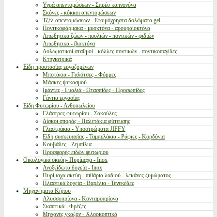
Υγρά απεντομώσεων - Σπρέυ καπνογόνα
Σκόνες - κόκκοι απεντομώσεων
Τζέλ απεντομώσεων - Ετοιμόχρηστα δολώματα gel
Ποντικοφάρμακα - μυοκτόνα - αρουραιοκτόνα
Απωθητικά ζώων - πουλιών - ποντικών - φιδιών
Απωθητικά - βιοκτόνα
Δολωματικοί σταθμοί - κόλλες ποντικών - ποντικοπαγίδες
Κτηνιατρικά
Είδη προστασίας εργαζομένων
Μποτάκια - Γαλότσες - Φόρμες
Μάσκες ψεκασμού
Ιμάντες - Γυαλιά - Ωτασπίδες - Προσωπίδες
Γάντια εργασίας
Είδη Φυτωρίου - Ανθοπωλείου
Γλάστρες φυτωρίου - Σακούλες
Δίσκοι σποράς - Παλετάκια φύτευσης
Γλαστράκια - Υποστρώματα JIFFY
Είδη συσκευασίας - Ταμπελάκια - Ράφιες - Κορδόνια
Κουβάδες - Ζεμπίλια
Προσφορές ειδών φυτωρίου
Οικολογικά σκεύη- Πυρίμαχα - Inox
Ανοξείδωτα δοχεία - Inox
Πυρίμαχα σκεύη - πιθάρια λαδιού - λεκάνες ζυμώματος
Πλαστικά δοχεία - Βαρέλια - Τενεκέδες
Μηχανήματα Κήπου
Αλυσσοπρίονα - Κονταροπρίονα
Σκαπτικά - Φρέζες
Μηχανές γκαζόν - Χλοοκοπτικά