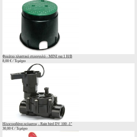
Φρεάτιο πλαστικό στρογγυλό - MINI για 1 Η/Β
8,00 € / Τεμάχιο
Ηλεκτροβάνα ρεύματος - Rain bird DV 100 -1"
30,00 € / Τεμάχιο