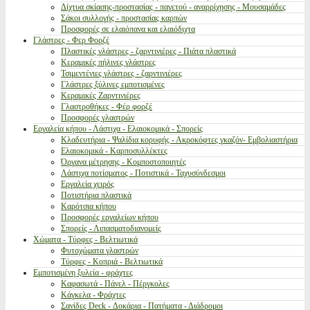
Δίχτυα σκίασης-προστασίας - παγετού - αναρρίχησης - Μουσαμάδες
Σάκοι συλλογής - προστασίας καρπών
Προσφορές σε ελαιόπανα και ελαιόδιχτα
Γλάστρες - Φερ Φορζέ
Πλαστικές γλάστρες - ζαρντινιέρες - Πιάτα πλαστικά
Κεραμικές πήλινες γλάστρες
Τσιμεντένιες γλάστρες - ζαρντινιέρες
Γλάστρες ξύλινες εμποτισμένες
Κεραμικές Ζαρντινιέρες
Γλαστροθήκες - Φέρ φορζέ
Προσφορές γλαστρών
Εργαλεία κήπου - Λάστιχα - Ελαιοκομικά - Σπορείς
Κλαδευτήρια - Ψαλίδια κορυφής - Ακροκόφτες γκαζόν- Εμβολιαστήρια
Ελαιοκομικά - Καρποσυλλέκτες
Όργανα μέτρησης - Κομποστοποιητές
Λάστιχα ποτίσματος - Ποτιστικά - Ταχυσύνδεσμοι
Εργαλεία χειρός
Ποτιστήρια πλαστικά
Καρότσια κήπου
Προσφορές εργαλείων κήπου
Σπορείς - Λιπασματοδιανομείς
Χώματα - Τύρφες - Βελτιωτικά
Φυτοχώματα γλαστρών
Τύρφες - Κοπριά - Βελτιωτικά
Εμποτισμένη ξυλεία - φράχτες
Καφασωτά - Πάνελ - Πέργκολες
Κάγκελα - Φράχτες
Σανίδες Deck - Δοκάρια - Πατήματα - Διάδρομοι