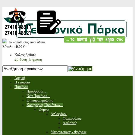
Το καλάθι σας είναι άδειο.
Σύνολο :
0,00 €
Καλώς ήρθατε
Σύνδεση | Εγγραφή
Αρχική
Η εταιρεία
Προϊόντα
Προσφορές...
Νέα Προϊόντα...
Επίκαιρα προϊόντα
Κατηγορίες Προϊόντων...
Θάμνοι
Ανθοφόροι
Φυλλοβόλοι
Αειθαλείς
Μπορντούρας - Φράχτες