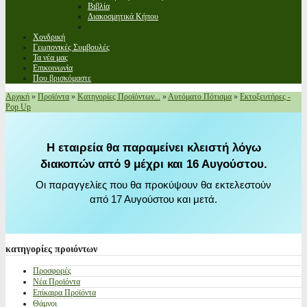
Βιβλία
Διακοσμητικά Κήπου
Χονδρική
Γεωπονικές Συμβουλές
Τα νέα μας
Επικοινωνία
Που βρισκόμαστε
Αρχική
»
Προϊόντα
»
Κατηγορίες Προϊόντων...
»
Αυτόματο Πότισμα
»
Εκτοξευτήρες -
Pop Up
Η εταιρεία θα παραμείνει κλειστή λόγω
διακοπών από 9 μέχρι και 16 Αυγούστου.
Οι παραγγελίες που θα προκύψουν θα εκτελεστούν
από 17 Αυγούστου και μετά.
κατηγορίες
προιόντων
Προσφορές
Νέα Προϊόντα
Επίκαιρα Προϊόντα
Θάμνοι