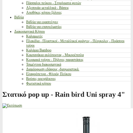
Πάσσαλοι πεύκου - Στηρίγματα φυτών
Αξεσουάρ μεταλλικά - Βάσεις
Αποθήκες κήπου ξύλινες
Βιβλία
Βιβλία για ερασιτέχνες
Βιβλία για επαγγελματίες
Διακοσμητικά Κήπου
Καλαμωτές
Πλακίδια - Πλαστικοί - Μεταλλικοί φράχτες - Πέργκολες - Πράσινοι
τοίχοι
Καλάμια Bamboo
Καμπανάκια αυλόπορτας - Μικροέπιπλα
Κεραμικά τοίχου - Πήλινες παραστάσεις
Τσιμέντινα διακοσμητικά
Διαμόρφωση εδάφους -διαχωριστικά.
Ελαφρόπετρα - Φλοιός Πεύκου
Βρύσες ορειχάλκινες
Φωτιστικά κήπου
Στατικό pop up - Rain bird Uni spray 4"