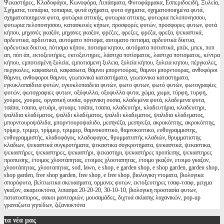
Ψεκαστήρες, Κλαδοφάγοι, Κωνοφόρα, Λιπάσματα, Φυτοφάρμακα, Εσπεριδοειδή, Ξυλεία,
Σχήματα, τοπιάρια, τοπιαρια, φυτά σχήματα, φυτα σχηματα, σχηματοποιημένα φυτά,
σχηματοποιημενα φυτα, φυτώρια αττικής, φυτωρια αττικης, φυτωρια πελοπονησσου,
φυτωρια πελοπονησσου, κατασκευές κήπων, προσφορές φυτών, προσφορες φυτων, φυτά
κήπου, μηχανές γκαζόν, μηχανες γκαζον, φρέζες, φρεζες, φρέζα, φρεζα, ψεκαστικά,
αρδευτικά, αρδευτικα, αυτόματο πότισμα, αυτοματο ποτισμα, αρδευτικά δίκτυα,
αρδευτικα δικτυα, πότισμα κήπου, ποτισμα κηπου, αυτόματα ποτιστικά, μπέκ, μπεκ, ποπ
απ, πόπ άπ, εκτοξευτήρες, εκτοξευτηρες, λάστιχα ποτίσματος, λαστιχα ποτισματος, κέντρα
κήπου, εμποτισμένη ξυλεία, εμποτισμενη ξυλεια, ξυλεία κήπου, ξυλεια κηπου, πέργκολες,
περγκολες, καφασωτά, καφασωτα, θάμνοι μπορντούρας, θαμνοι μπορντουρας, ανθοφόροι
θάμνοι, ανθοφοροι θαμνοι, γεωπονικά καταστήματα, γεωπονικα καταστηματα,
εγκυκλοπαίδεια φυτών, εγκυκλοπαιδεια φυτών, φωτο φυτων, φωτό φυτών, φωτογραφίες
φυτών, φωτογραφιες φυτων, οξύφυλλα, οξυφυλλα φυτα, χώμα, χωμα, τύρφη, τυρφη,
χούμος, χουμος, οργανική ουσία, οργανικη ουσια, κλαδεμένα φυτά, κλαδεμενα φυτα,
τσάπα, τσαπα, φτυάρι, φτυαρι, τσάπα, τσαπα, κλαδευτήρι, κλαδευτήρια, κλαδευτηρι,
ψαλίδια κλαδέματος, ψαλίδι κλαδέματος, ψαλιδι κλαδεματος, ψαλιδια κλαδεματος,
μπορντουροψάλιδα, μπορντουροψαλιδο, μεσηνέζα, μεσηνεζα, ακροκόπτης, ακροκόπτης,
τρίμερ, τριμερ, τρίμμερ, τριμμερ, θαμνοκοπτικό, θαμνοκοπτικο, ευθυγραμμιστης,
ευθυγραμμιστής, κλαδοφάγος, κλαδοφαγος, θρυμματιστής κλαδιών, θρυμματιστης
κλαδιων, ψεκαστικά συγκροτήματα, ψεκαστικα συγκροτηματα, ψεκαστικά, ψεκαστικα,
ψεκαστήρες, ψεκαστηρες, ψεκαστήρι, ψεκαστηρι, ψεκαστήρες προπίεσης, ψεκαστηρες
προπιεσης, έτοιμος χλοοτάπητας, ετοιμος χλοοταπητας, έτοιμο γκαζόν, ετοιμο γκαζον,
χλοοτάπητας, χλοοταπητας, sod, lawn, e shop, e garden shop, e shop garden, garden shop,
shop garden, free shop garden, free shop, e free shop, βιολογικη ντοματα, βιολογικα
σπορόφυτα, βελτιωτικα σκευασματα, ορμονες φυτων, εκτοξευτηρες τσαφ-τσαφ, μειγμα
γκαζον, ακαρεοκτόνα, λιπασμα 20-20-20, 30-10-10, βιολογικη προστασία φυτων,
πατατοσπορος, σακοι μανιταριών, μουσαμάδες, διχτυά σκίασης λαχανικών, pop-up
γραναζωτα γηπέδων, ζιζανιοκτόνα
τα
νέα μας