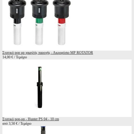
Στατικό pop up χαμηλής παροχής - Ακροφύσιο MP ROTATOR
14,00 € / Τεμάχιο
Στατικό pop-up - Hunter PS 04 - 10 cm
από 3,50 € / Τεμάχιο