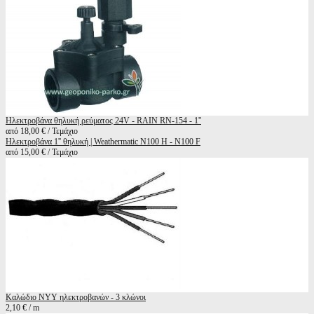
Ηλεκτροβάνα θηλυκή ρεύματος 24V - RAIN RN-154 - 1''
από 18,00 € / Τεμάχιο
Ηλεκτροβάνα 1'' θηλυκή | Weathermatic N100 H - N100 F
από 15,00 € / Τεμάχιο
Καλώδιο ΝΥΥ ηλεκτροβανών - 3 κλώνοι
2,10 € / m