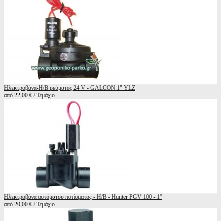
Ηλεκτροβάνα-Η/B ρεύματος 24 V - GALCON 1" YLZ
από 22,00 € / Τεμάχιο
Ηλεκτροβάνα αυτόματου ποτίσματος - Η/Β - Hunter PGV 100 - 1''
από 20,00 € / Τεμάχιο