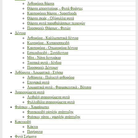
Ανθοφόροι θάμνοι
Θάμνοι μπορντούρας - Φυτά Φράχτες
Καρποφόροι θάμνοι - Superfoods
Θάμνοι σκιάς - Οξύφυλλα φυτά
Θάμνοι φυτά παραθαλάσσιων περιοχών
Προσφορές Θάμνων - Φυτών
Δέντρα
Ανθοφόρα - Καλλωπιστικά δέντρα
Κωνοφόρα - Κυπαρισσοειδή
Καρποφόρα - Οπωροφόρα δέντρα
Εσπεριδοειδή - Ξυνόδεντρα
Μίνι - Νάνα δεντράκια
Τροπικά φυτά - δένδρα
Προσφορές Δέντρων
Ανθόφυτα - Αρωματικά - Ετήσια
Ανθόφυτα - Πολυετή ανθοφόρα
Εποχιακά φυτά
Αρωματικά φυτά - Φαρμακευτικά - Βότανα
Αναρριχώμενα φυτά
Αειθαλή αναρριχώμενα φυτά
Φυλλοβόλα αναρριχώμενα φυτά
Φοίνικες - Χαμαίρωπες
Φοινικοειδή υψηλής ανάπτυξης
Φοίνικες νάνοι - χαμηλής ανάπτυξης
Κακτοειδή
Κάκτοι
Παχύφυτα
Φυτά Σχήματα