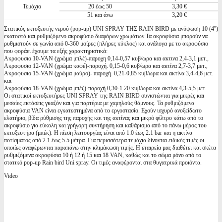
Τεμάχιο
20 έως 50
3,30 €
51 και άνω
3,20 €
Στατικός εκτοξευτής νερού (pop-up) UNI SPRAY ΤΗΣ RAIN BIRD με ανύψωση 10 (4'')
εκατοστά και ρυθμιζόμενο ακροφύσιο διαφόρων χρωμάτων.Τα ακροφύσια μπορούν να
ρυθμιστούν σε γωνία από 0-360 μοίρες (πλήρες κύκλος) και ανάλογα με το ακροφύσιο
που φοράει έχουμε τα εξής χαρακτηριστικά:
Ακροφυσιο 10-VAN (χρώμα μπλέ)-παροχη 0,14-0,57 κυβ/ωρα και ακτινα 2,4-3,1 μετ.,
Ακροφυσιο 12-VAN (χρώμα καφέ)-παροχή. 0,15-0,6 κυβ/ωρα και ακτίνα 2,7-3,7 μετ.,
Ακροφυσιο 15-VAN (χρώμα μαύρο)- παροχή. 0,21-0,85 κυβ/ωρα και ακτίνα 3,4-4,6 μετ.
και
Ακροφύσιο 18-VAN (χρώμα μπέζ)-παροχή 0,30-1.20 κυβ/ωρα και ακτίνα 4,3-5,5 μετ.
Oι στατικοί εκτοξευτήρες UNI SPRAY της RAIN BIRD συνιστώνται για μικρές και
μεσαίες εκτάσεις γκαζόν και για παρτέρια με χαμηλούς θάμνους. Τα ρυθμιζόμενα
ακροφύσια VAN είναι εγκατεστημένα από το εργοστασίο. Εχούν ισχυρό ανοξείδωτο
ελατήριο, βίδα ρύθμισης της παροχής και της ακτίνας και μικρό φίλτρο κάτω από το
ακροφύσιο για εύκολη και γρήγορη συντήρηση και καθάρισμα από το πάνω μέρος του
εκτοξευτήρα (μπέκ). Η πίεση λειτουργίας είναι από 1.0 έως 2.1 bar και η ακτίνα
ποτίσματος από 2.1 έως 5.5 μέτρα. Για περισσότερα τεμάχια δίνονται ειδικές τιμές οι
οποιίες αναφέρωνται παραπάνω στην κλιμάκωση τιμής. Η εταιρεία μας διαθέτει και σκέτα
ρυθμιζόμενα ακροφύσια 10 ή 12 ή 15 και 18 VAN, καθώς και το σώμα μόνο από το
στατικό pop-up Rain bird Uni spray. Οι τιμές αναφέρονται στα θυγατρικά προιόντα.
Video