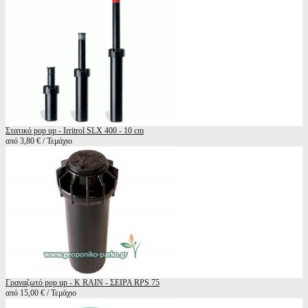
Στατικό pop up - Irritrol SLX 400 - 10 cm
από 3,80 € / Τεμάχιο
Γραναζωτό pop up - K RAIN - ΣΕΙΡΑ RPS 75
από 15,00 € / Τεμάχιο