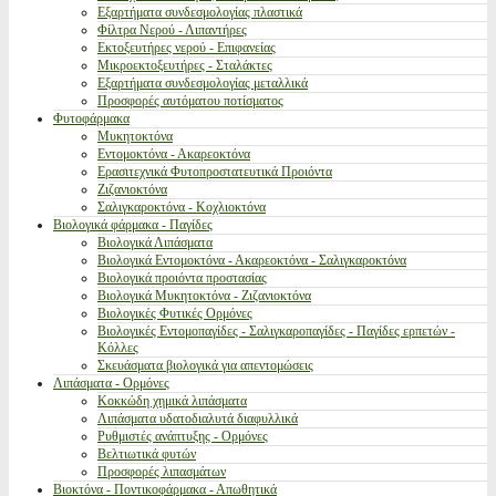
Εξαρτήματα συνδεσμολογίας πλαστικά
Φίλτρα Νερού - Λιπαντήρες
Εκτοξευτήρες νερού - Επιφανείας
Μικροεκτοξευτήρες - Σταλάκτες
Εξαρτήματα συνδεσμολογίας μεταλλικά
Προσφορές αυτόματου ποτίσματος
Φυτοφάρμακα
Μυκητοκτόνα
Εντομοκτόνα - Ακαρεοκτόνα
Ερασιτεχνικά Φυτοπροστατευτικά Προιόντα
Ζιζανιοκτόνα
Σαλιγκαροκτόνα - Κοχλιοκτόνα
Βιολογικά φάρμακα - Παγίδες
Βιολογικά Λιπάσματα
Βιολογικά Εντομοκτόνα - Ακαρεοκτόνα - Σαλιγκαροκτόνα
Βιολογικά προιόντα προστασίας
Βιολογικά Μυκητοκτόνα - Ζιζανιοκτόνα
Βιολογικές Φυτικές Ορμόνες
Βιολογικές Εντομοπαγίδες - Σαλιγκαροπαγίδες - Παγίδες ερπετών -
Κόλλες
Σκευάσματα βιολογικά για απεντομώσεις
Λιπάσματα - Ορμόνες
Κοκκώδη χημικά λιπάσματα
Λιπάσματα υδατοδιαλυτά διαφυλλικά
Ρυθμιστές ανάπτυξης - Ορμόνες
Βελτιωτικά φυτών
Προσφορές λιπασμάτων
Βιοκτόνα - Ποντικοφάρμακα - Απωθητικά