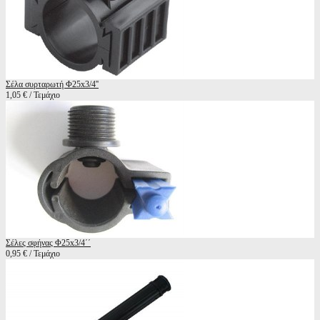
Σέλα συρταρωτή Φ25x3/4''
1,05 € / Τεμάχιο
Σέλες σφήνας Φ25x3/4΄΄
0,95 € / Τεμάχιο