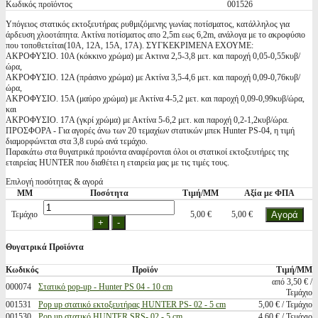
Κωδικός προϊόντος
001526
Υπόγειος στατικός εκτοξευτήρας ρυθμιζόμενης γωνίας ποτίσματος, κατάλληλος για
άρδευση χλοοτάπητα. Ακτίνα ποτίσματος απο 2,5m εως 6,2m, ανάλογα με το ακροφύσιο
που τοποθετείται(10Α, 12Α, 15Α, 17Α). ΣΥΓΚΕΚΡΙΜΕΝΑ ΕΧΟΥΜΕ:
ΑΚΡΟΦΥΣΙΟ. 10Α (κόκκινο χρώμα) με Ακτινα 2,5-3,8 μετ. και παροχή 0,05-0,55κυβ/
ώρα,
ΑΚΡΟΦΥΣΙΟ. 12Α (πράσινο χρώμα) με Ακτίνα 3,5-4,6 μετ. και παροχή 0,09-0,76κυβ/
ώρα,
ΑΚΡΟΦΥΣΙΟ. 15Α (μαύρο χρώμα) με Ακτίνα 4-5,2 μετ. και παροχή 0,09-0,99κυβ/ώρα,
και
ΑΚΡΟΦΥΣΙΟ. 17Α (γκρί χρώμα) με Ακτίνα 5-6,2 μετ. και παροχή 0,2-1,2κυβ/ώρα.
ΠΡΟΣΦΟΡΑ - Για αγορές άνω των 20 τεμαχίων στατικών μπεκ Hunter PS-04, η τιμή
διαμορφώνεται στα 3,8 ευρώ ανά τεμάχιο.
Παρακάτω στα θυγατρικά προιόντα αναφέρονται όλοι οι στατικοί εκτοξευτήρες της
εταιρείας HUNTER που διαθέτει η εταιρεία μας με τις τιμές τους.
Επιλογή ποσότητας & αγορά
ΜΜ
Ποσότητα
Τιμή/ΜΜ
Αξία με ΦΠΑ
Τεμάχιο
5,00 €
5,00 €
Θυγατρικά Προϊόντα
Κωδικός
Προϊόν
Τιμή/ΜΜ
από 3,50 € /
000074
Στατικό pop-up - Hunter PS 04 - 10 cm
Τεμάχιο
001531
Pop up στατικό εκτοξευτήρας HUNTER PS- 02 - 5 cm
5,00 € / Τεμάχιο
001530
Pop up στατικό HUNTER SRS- 02 - 5 cm
4,60 € / Τεμάχιο