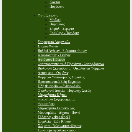
Κάκτοι
Παχύφυτα
Φυτά Σχήματα
Μπάλες
Πυραμίδες
Σπιράλ - Στριφτά
Ελεύθερα - Τοπιάρια
Σπορόφυτα Λαχανικών
Σπόροι Φυτών
Βολβοί Ανθεων - Ριζώματα Φυτών
Χλοοτάπητας - Γκαζόν
Αυτόματο Πότισμα
Φυτοπροστατευτικά Προϊόντα - Φυτοφάρμακα
Βιολογικά Σκευάσματα - Οικολογικά Φάρμακα
Λιπάσματα - Ορμόνες
Φάρμακα Υγειονομικής Σημασίας
Προστατευτικά Είδη Εργασίας
Είδη Φυτωρίου - Ανθοπωλείου
Οικολογικά Δοχεία - Πυρίμαχα Σκεύη
Μηχανήματα Κήπου
Ψεκαστικά Συγκροτήματα
Ψεκαστήρες
Μηχανήματα Ελαιοκομίας
Μουσαμάδες - Δίχτυα - Πανιά
Γλάστρες - Φερ Φορζέ
Εργαλεία - Είδη Κήπου
Χώματα - Βελτιωτικά εδάφους
Εμποτισμένη ξυλεία κήπου