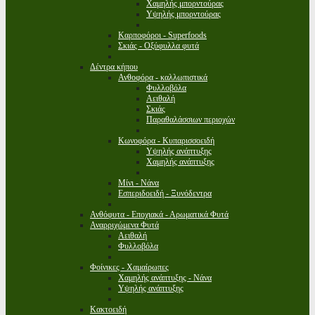
Χαμηλής μπορντούρας
Υψηλής μπορντούρας
Καρποφόροι - Superfoods
Σκιάς - Οξύφυλλα φυτά
Δέντρα κήπου
Ανθοφόρα - καλλωπιστικά
Φυλλοβόλα
Αειθαλή
Σκιάς
Παραθαλάσσιων περιοχών
Κωνοφόρα - Κυπαρισσοειδή
Υψηλής ανάπτυξης
Χαμηλής ανάπτυξης
Μίνι - Νάνα
Εσπεριδοειδή - Ξυνόδεντρα
Ανθόφυτα - Εποχιακά - Αρωματικά Φυτά
Αναρριχώμενα Φυτά
Αειθαλή
Φυλλοβόλα
Φοίνικες - Χαμαίρωπες
Χαμηλής ανάπτυξης - Νάνα
Υψηλής ανάπτυξης
Κακτοειδή