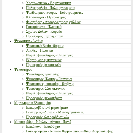
Χορτοκοπτικά - Θαμνοκοπτικά
Πολυεργαλεία - Πολυμηχανήματα
Ψαλίδια μπορντούρας - Ευθυγραμμιστές
Κλαδοφάγοι - Εξαερωτήρες
Φυσητήρες - Απορροφητήρες φύλλων
Γαιοτρύπανα - Πλυστικά
Σχίστες Ξύλων - Κορμών
Προσφορές μηχανημάτων
Ψεκαστικά - Αντλίες
Ψεκαστικά Βυτία εδάφους
Αντλίες - Πιεστικά
Νεφελοψεκαστήρες - Θειωτήρες
Εξαρτήματα ψεκαστικών
Προσφορές ψεκαστικών
Ψεκαστήρες
Ψεκαστήρες προπίεσης
Ψεκαστήρες Πλάτης - Επινώτιοι
Ψεκαστήρες μπαταρίας - βενζίνης
Ψεκαστήρες ζιζανιοκτονίας
Νεφελοψεκαστήρες - Θειωτήρες
Προσφορές ψεκαστήρων
Μηχανήματα Ελαιοκομίας
Ελαιοραβδιστικά μηχανήματα
Γεννήτριες - Δυναμό - Μετασχηματιστές
Προσφορές ελαιοραβδιστικών
Μουσαμάδες - Νάυλον - Δίχτυα - Πανιά
Ελαιόπανα - Ελαιόδιχτα
Γαιουφάσματα - Νάυλον θερμοκηπίου - Φίλμ εδαφοκάλυψης