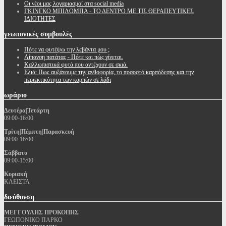
Oι νέοι μας λογαριασμοί στα social media
ΓΚΙΝΓΚΟ ΜΠΙΛΟΜΠΑ - ΤΟ ΔΕΝΤΡΟ ΜΕ ΤΙΣ ΘΕΡΑΠΕΥΤΙΚΕΣ
ΙΔΙΟΤΗΤΕΣ
γεωπονικές
συμβουλές
Πότε να φυτέψω την λεβάντα μου ;
Λίπανση πατάτας - Πότε και πώς γίνεται.
Καλλωπιστικά φυτά που αντέχουν σε σκιά.
Ελιά: Πως αυξάνουμε την ανθοφορία, το ποσοστό καρπόδεσης και την
περιεκτικότητα των καρπών σε λάδι
ωράριο
Δευτέρα|Τετάρτη
09:00-16:00
Τρίτη|Πέμπτη|Παρασκευή
09:00-16:00
Σάββατο
09:00-15:00
Κυριακή
ΚΛΕΙΣΤΑ
διεύθυνση
ΜΕΓΓΟΥΛΗΣ ΠΡΟΚΟΠΗΣ
ΓΕΩΠΟΝΙΚΟ ΠΑΡΚΟ