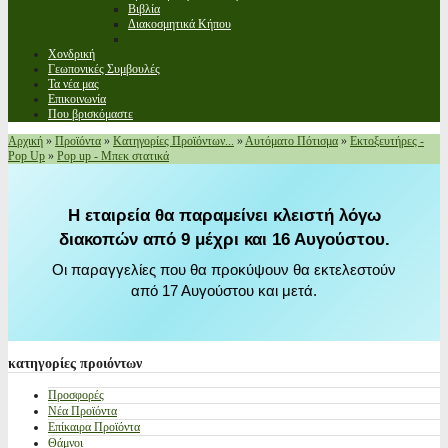
Βιβλία
Διακοσμητικά Κήπου
Χονδρική
Γεωπονικές Συμβουλές
Τα νέα μας
Επικοινωνία
Που βρισκόμαστε
Αρχική
»
Προϊόντα
»
Κατηγορίες Προϊόντων...
»
Αυτόματο Πότισμα
»
Εκτοξευτήρες -
Pop Up
»
Pop up - Μπεκ στατικά
Η εταιρεία θα παραμείνει κλειστή λόγω
διακοπών από 9 μέχρι και 16 Αυγούστου.
Οι παραγγελίες που θα προκύψουν θα εκτελεστούν
από 17 Αυγούστου και μετά.
κατηγορίες
προιόντων
Προσφορές
Νέα Προϊόντα
Επίκαιρα Προϊόντα
Θάμνοι