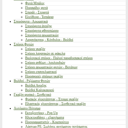
Φυτά Μπάλες
Πυραμίδες φυτά
Σπιράλ - Στριφτά
Ελεύθερα - Τοπιάρια
Σπορόφυτα - Αρωματικά
Σπορόφυτα άνοιξης
Σπορόφυτα φθινοπώρου
Σπορόφυτα αρωματικών
Λαχανόκηπος - Κόνδυλοι - Βολβοί
Σπόροι Φυτών
Σπόροι γκαζόν
Σπόροι λαχανικών σε φάκελα
Βιολογικοί σπόροι - Παλιοί παραδοσιακοί σπόροι
Σπόροι ανθέων - λουλουδιών
Σπόροι αρωματικών φυτών - Βοτάνων
Σπόροι επαγγελματικοί
Προσφορές σπόρων γκαζόν
Βολβοί - Ριζώματα Φυτών
Βολβοί Ανοιξης
Βολβοί Καλοκαιριού
Γκαζόν φυσικό - Συνθετικό
Φυσικός χλοοτάπητας - Έτοιμο γκαζόν
Πλαστικός χλοοτάπητας - Συνθετικό γκαζόν
Αυτόματο Πότισμα
Εκτοξευτήρες - Pop Up
Ηλεκτροβάνες - εξαρτήματα
Προγραμματιστές - Κομπιούτερ
Λάστιχα PE- Σωλήνες αυτόματου ποτίσματος