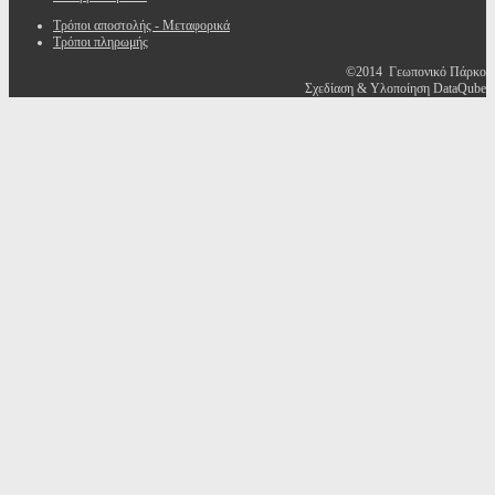
Τρόποι αποστολής - Μεταφορικά
Τρόποι πληρωμής
©2014 Γεωπονικό Πάρκο
Σχεδίαση & Υλοποίηση DataQube