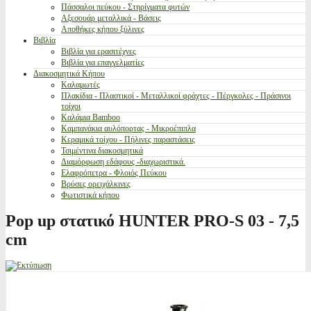
Πάσσαλοι πεύκου - Στηρίγματα φυτών
Αξεσουάρ μεταλλικά - Βάσεις
Αποθήκες κήπου ξύλινες
Βιβλία
Βιβλία για ερασιτέχνες
Βιβλία για επαγγελματίες
Διακοσμητικά Κήπου
Καλαμωτές
Πλακίδια - Πλαστικοί - Μεταλλικοί φράχτες - Πέργκολες - Πράσινοι
τοίχοι
Καλάμια Bamboo
Καμπανάκια αυλόπορτας - Μικροέπιπλα
Κεραμικά τοίχου - Πήλινες παραστάσεις
Τσιμέντινα διακοσμητικά
Διαμόρφωση εδάφους -διαχωριστικά.
Ελαφρόπετρα - Φλοιός Πεύκου
Βρύσες ορειχάλκινες
Φωτιστικά κήπου
Pop up στατικό HUNTER PRO-S 03 - 7,5
cm