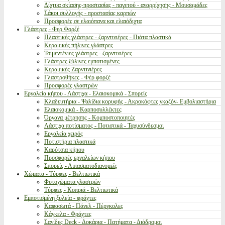
Δίχτυα σκίασης-προστασίας - παγετού - αναρρίχησης - Μουσαμάδες
Σάκοι συλλογής - προστασίας καρπών
Προσφορές σε ελαιόπανα και ελαιόδιχτα
Γλάστρες - Φερ Φορζέ
Πλαστικές γλάστρες - ζαρντινιέρες - Πιάτα πλαστικά
Κεραμικές πήλινες γλάστρες
Τσιμεντένιες γλάστρες - ζαρντινιέρες
Γλάστρες ξύλινες εμποτισμένες
Κεραμικές Ζαρντινιέρες
Γλαστροθήκες - Φέρ φορζέ
Προσφορές γλαστρών
Εργαλεία κήπου - Λάστιχα - Ελαιοκομικά - Σπορείς
Κλαδευτήρια - Ψαλίδια κορυφής - Ακροκόφτες γκαζόν- Εμβολιαστήρια
Ελαιοκομικά - Καρποσυλλέκτες
Όργανα μέτρησης - Κομποστοποιητές
Λάστιχα ποτίσματος - Ποτιστικά - Ταχυσύνδεσμοι
Εργαλεία χειρός
Ποτιστήρια πλαστικά
Καρότσια κήπου
Προσφορές εργαλείων κήπου
Σπορείς - Λιπασματοδιανομείς
Χώματα - Τύρφες - Βελτιωτικά
Φυτοχώματα γλαστρών
Τύρφες - Κοπριά - Βελτιωτικά
Εμποτισμένη ξυλεία - φράχτες
Καφασωτά - Πάνελ - Πέργκολες
Κάγκελα - Φράχτες
Σανίδες Deck - Δοκάρια - Πατήματα - Διάδρομοι