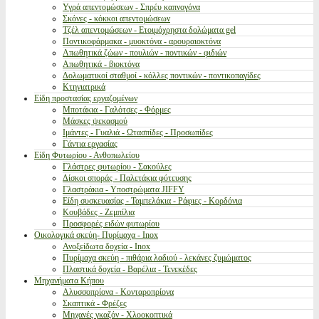
Υγρά απεντομώσεων - Σπρέυ καπνογόνα
Σκόνες - κόκκοι απεντομώσεων
Τζέλ απεντομώσεων - Ετοιμόχρηστα δολώματα gel
Ποντικοφάρμακα - μυοκτόνα - αρουραιοκτόνα
Απωθητικά ζώων - πουλιών - ποντικών - φιδιών
Απωθητικά - βιοκτόνα
Δολωματικοί σταθμοί - κόλλες ποντικών - ποντικοπαγίδες
Κτηνιατρικά
Είδη προστασίας εργαζομένων
Μποτάκια - Γαλότσες - Φόρμες
Μάσκες ψεκασμού
Ιμάντες - Γυαλιά - Ωτασπίδες - Προσωπίδες
Γάντια εργασίας
Είδη Φυτωρίου - Ανθοπωλείου
Γλάστρες φυτωρίου - Σακούλες
Δίσκοι σποράς - Παλετάκια φύτευσης
Γλαστράκια - Υποστρώματα JIFFY
Είδη συσκευασίας - Ταμπελάκια - Ράφιες - Κορδόνια
Κουβάδες - Ζεμπίλια
Προσφορές ειδών φυτωρίου
Οικολογικά σκεύη- Πυρίμαχα - Inox
Ανοξείδωτα δοχεία - Inox
Πυρίμαχα σκεύη - πιθάρια λαδιού - λεκάνες ζυμώματος
Πλαστικά δοχεία - Βαρέλια - Τενεκέδες
Μηχανήματα Κήπου
Αλυσσοπρίονα - Κονταροπρίονα
Σκαπτικά - Φρέζες
Μηχανές γκαζόν - Χλοοκοπτικά