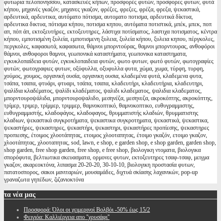
φυτωρια πελοπονησσου, κατασκευές κήπων, προσφορές φυτών, προσφορες φυτων, φυτά
κήπου, μηχανές γκαζόν, μηχανες γκαζον, φρέζες, φρεζες, φρέζα, φρεζα, ψεκαστικά,
αρδευτικά, αρδευτικα, αυτόματο πότισμα, αυτοματο ποτισμα, αρδευτικά δίκτυα,
αρδευτικα δικτυα, πότισμα κήπου, ποτισμα κηπου, αυτόματα ποτιστικά, μπέκ, μπεκ, ποπ
απ, πόπ άπ, εκτοξευτήρες, εκτοξευτηρες, λάστιχα ποτίσματος, λαστιχα ποτισματος, κέντρα
κήπου, εμποτισμένη ξυλεία, εμποτισμενη ξυλεια, ξυλεία κήπου, ξυλεια κηπου, πέργκολες,
περγκολες, καφασωτά, καφασωτα, θάμνοι μπορντούρας, θαμνοι μπορντουρας, ανθοφόροι
θάμνοι, ανθοφοροι θαμνοι, γεωπονικά καταστήματα, γεωπονικα καταστηματα,
εγκυκλοπαίδεια φυτών, εγκυκλοπαιδεια φυτών, φωτο φυτων, φωτό φυτών, φωτογραφίες
φυτών, φωτογραφιες φυτων, οξύφυλλα, οξυφυλλα φυτα, χώμα, χωμα, τύρφη, τυρφη,
χούμος, χουμος, οργανική ουσία, οργανικη ουσια, κλαδεμένα φυτά, κλαδεμενα φυτα,
τσάπα, τσαπα, φτυάρι, φτυαρι, τσάπα, τσαπα, κλαδευτήρι, κλαδευτήρια, κλαδευτηρι,
ψαλίδια κλαδέματος, ψαλίδι κλαδέματος, ψαλιδι κλαδεματος, ψαλιδια κλαδεματος,
μπορντουροψάλιδα, μπορντουροψαλιδο, μεσηνέζα, μεσηνεζα, ακροκόπτης, ακροκόπτης,
τρίμερ, τριμερ, τρίμμερ, τριμμερ, θαμνοκοπτικό, θαμνοκοπτικο, ευθυγραμμιστης,
ευθυγραμμιστής, κλαδοφάγος, κλαδοφαγος, θρυμματιστής κλαδιών, θρυμματιστης
κλαδιων, ψεκαστικά συγκροτήματα, ψεκαστικα συγκροτηματα, ψεκαστικά, ψεκαστικα,
ψεκαστήρες, ψεκαστηρες, ψεκαστήρι, ψεκαστηρι, ψεκαστήρες προπίεσης, ψεκαστηρες
προπιεσης, έτοιμος χλοοτάπητας, ετοιμος χλοοταπητας, έτοιμο γκαζόν, ετοιμο γκαζον,
χλοοτάπητας, χλοοταπητας, sod, lawn, e shop, e garden shop, e shop garden, garden shop,
shop garden, free shop garden, free shop, e free shop, βιολογικη ντοματα, βιολογικα
σπορόφυτα, βελτιωτικα σκευασματα, ορμονες φυτων, εκτοξευτηρες τσαφ-τσαφ, μειγμα
γκαζον, ακαρεοκτόνα, λιπασμα 20-20-20, 30-10-10, βιολογικη προστασία φυτων,
πατατοσπορος, σακοι μανιταριών, μουσαμάδες, διχτυά σκίασης λαχανικών, pop-up
γραναζωτα γηπέδων, ζιζανιοκτόνα
τα
νέα μας
Προσφορά: Όλοι οι χειμερινοί Βολβόι -50% έως 15/2
Φειγιόα: Καλλιέργεια απο ''χρυσάφι''