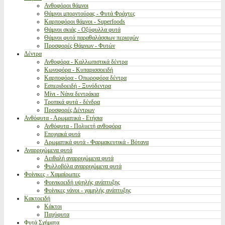
Ανθοφόροι θάμνοι
Θάμνοι μπορντούρας - Φυτά Φράχτες
Καρποφόροι θάμνοι - Superfoods
Θάμνοι σκιάς - Οξύφυλλα φυτά
Θάμνοι φυτά παραθαλάσσιων περιοχών
Προσφορές Θάμνων - Φυτών
Δέντρα
Ανθοφόρα - Καλλωπιστικά δέντρα
Κωνοφόρα - Κυπαρισσοειδή
Καρποφόρα - Οπωροφόρα δέντρα
Εσπεριδοειδή - Ξυνόδεντρα
Μίνι - Νάνα δεντράκια
Τροπικά φυτά - δένδρα
Προσφορές Δέντρων
Ανθόφυτα - Αρωματικά - Ετήσια
Ανθόφυτα - Πολυετή ανθοφόρα
Εποχιακά φυτά
Αρωματικά φυτά - Φαρμακευτικά - Βότανα
Αναρριχώμενα φυτά
Αειθαλή αναρριχώμενα φυτά
Φυλλοβόλα αναρριχώμενα φυτά
Φοίνικες - Χαμαίρωπες
Φοινικοειδή υψηλής ανάπτυξης
Φοίνικες νάνοι - χαμηλής ανάπτυξης
Κακτοειδή
Κάκτοι
Παχύφυτα
Φυτά Σχήματα