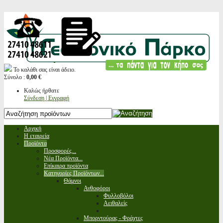
Το καλάθι σας είναι άδειο.
Σύνολο :
0,00 €
Καλώς ήρθατε
Σύνδεση | Εγγραφή
Αρχική
Η εταιρεία
Προϊόντα
Προσφορές...
Νέα Προϊόντα...
Επίκαιρα προϊόντα
Κατηγορίες Προϊόντων...
Θάμνοι
Ανθοφόροι
Φυλλοβόλοι
Αειθαλείς
Μπορντούρας - Φράχτες