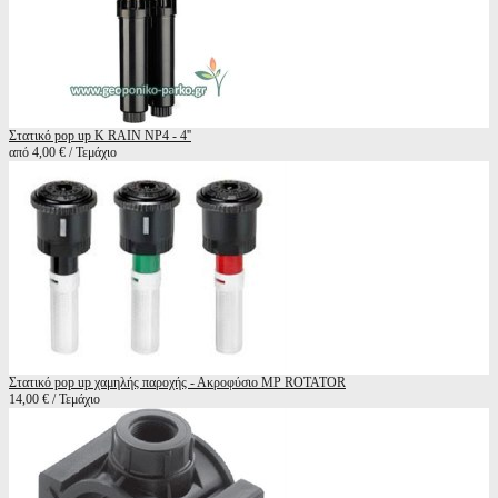
Στατικό pop up K RAIN NP4 - 4''
από 4,00 € / Τεμάχιο
Στατικό pop up χαμηλής παροχής - Ακροφύσιο MP ROTATOR
14,00 € / Τεμάχιο