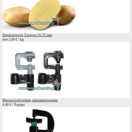
Πατατόσπορος Σπούντα 35-55 mm
από 2,00 € / kg
Μικροεκτοξευτήρας σαλιγκαροτροφίας
0,40 € / Τεμάχιο