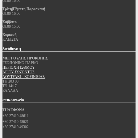
09:00-16:00
Τρίτη|Πέμπτη|Παρασκευή
09:00-16:00
Σάββατο
09:00-15:00
Κυριακή
ΚΛΕΙΣΤΑ
διεύθυνση
ΜΕΓΓΟΥΛΗΣ ΠΡΟΚΟΠΗΣ
ΓΕΩΠΟΝΙΚΟ ΠΑΡΚΟ
ΠΕΡΙΟΧΗ ΙΣΘΜΟΥ
ΑΓΙΟΥ ΣΩΖΟΝΤΟΣ
ΛΟΥΤΡΑΚΙ - ΚΟΡΙΝΘΙΑΣ
ΤΚ 203 00
ΤΘ 14/17
ΕΛΛΑΔΑ
επικοινωνία
ΤΗΛΕΦΩΝΑ
+30 27410 48611
+30 27410 48621
+30 27410 49302