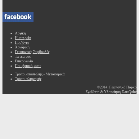
Αρχική
Η εταιρεία
Προϊόντα
Χονδρική
Γεωπονικές Συμβουλές
Τα νέα μας
Επικοινωνία
Που βρισκόμαστε
Τρόποι αποστολής - Μεταφορικά
Τρόποι πληρωμής
©2014 Γεωπονικό Πάρκο
Σχεδίαση & Υλοποίηση DataQube