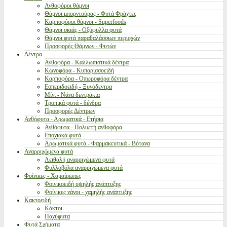
Ανθοφόροι θάμνοι
Θάμνοι μπορντούρας - Φυτά Φράχτες
Καρποφόροι θάμνοι - Superfoods
Θάμνοι σκιάς - Οξύφυλλα φυτά
Θάμνοι φυτά παραθαλάσσιων περιοχών
Προσφορές Θάμνων - Φυτών
Δέντρα
Ανθοφόρα - Καλλωπιστικά δέντρα
Κωνοφόρα - Κυπαρισσοειδή
Καρποφόρα - Οπωροφόρα δέντρα
Εσπεριδοειδή - Ξυνόδεντρα
Μίνι - Νάνα δεντράκια
Τροπικά φυτά - δένδρα
Προσφορές Δέντρων
Ανθόφυτα - Αρωματικά - Ετήσια
Ανθόφυτα - Πολυετή ανθοφόρα
Εποχιακά φυτά
Αρωματικά φυτά - Φαρμακευτικά - Βότανα
Αναρριχώμενα φυτά
Αειθαλή αναρριχώμενα φυτά
Φυλλοβόλα αναρριχώμενα φυτά
Φοίνικες - Χαμαίρωπες
Φοινικοειδή υψηλής ανάπτυξης
Φοίνικες νάνοι - χαμηλής ανάπτυξης
Κακτοειδή
Κάκτοι
Παχύφυτα
Φυτά Σχήματα