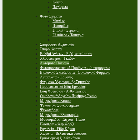
Κάκτοι
Παχύφυτα
Φυτά Σχήματα
Μπάλες
Πυραμίδες
Σπιράλ - Στριφτά
Ελεύθερα - Τοπιάρια
Σπορόφυτα Λαχανικών
Σπόροι Φυτών
Βολβοί Ανθεων - Ριζώματα Φυτών
Χλοοτάπητας - Γκαζόν
Αυτόματο Πότισμα
Φυτοπροστατευτικά Προϊόντα - Φυτοφάρμακα
Βιολογικά Σκευάσματα - Οικολογικά Φάρμακα
Λιπάσματα - Ορμόνες
Φάρμακα Υγειονομικής Σημασίας
Προστατευτικά Είδη Εργασίας
Είδη Φυτωρίου - Ανθοπωλείου
Οικολογικά Δοχεία - Πυρίμαχα Σκεύη
Μηχανήματα Κήπου
Ψεκαστικά Συγκροτήματα
Ψεκαστήρες
Μηχανήματα Ελαιοκομίας
Μουσαμάδες - Δίχτυα - Πανιά
Γλάστρες - Φερ Φορζέ
Εργαλεία - Είδη Κήπου
Χώματα - Βελτιωτικά εδάφους
Εμποτισμένη ξυλεία κήπου