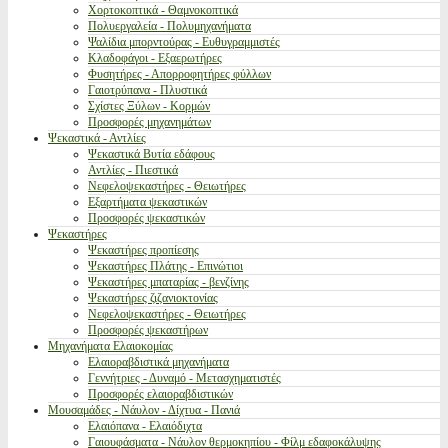
Χορτοκοπτικά - Θαμνοκοπτικά
Πολυεργαλεία - Πολυμηχανήματα
Ψαλίδια μπορντούρας - Ευθυγραμμιστές
Κλαδοφάγοι - Εξαερωτήρες
Φυσητήρες - Απορροφητήρες φύλλων
Γαιοτρύπανα - Πλυστικά
Σχίστες Ξύλων - Κορμών
Προσφορές μηχανημάτων
Ψεκαστικά - Αντλίες
Ψεκαστικά Βυτία εδάφους
Αντλίες - Πιεστικά
Νεφελοψεκαστήρες - Θειωτήρες
Εξαρτήματα ψεκαστικών
Προσφορές ψεκαστικών
Ψεκαστήρες
Ψεκαστήρες προπίεσης
Ψεκαστήρες Πλάτης - Επινώτιοι
Ψεκαστήρες μπαταρίας - βενζίνης
Ψεκαστήρες ζιζανιοκτονίας
Νεφελοψεκαστήρες - Θειωτήρες
Προσφορές ψεκαστήρων
Μηχανήματα Ελαιοκομίας
Ελαιοραβδιστικά μηχανήματα
Γεννήτριες - Δυναμό - Μετασχηματιστές
Προσφορές ελαιοραβδιστικών
Μουσαμάδες - Νάυλον - Δίχτυα - Πανιά
Ελαιόπανα - Ελαιόδιχτα
Γαιουφάσματα - Νάυλον θερμοκηπίου - Φίλμ εδαφοκάλυψης