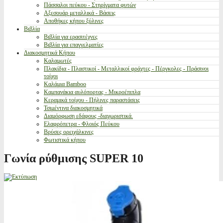
Πάσσαλοι πεύκου - Στηρίγματα φυτών
Αξεσουάρ μεταλλικά - Βάσεις
Αποθήκες κήπου ξύλινες
Βιβλία
Βιβλία για ερασιτέχνες
Βιβλία για επαγγελματίες
Διακοσμητικά Κήπου
Καλαμωτές
Πλακίδια - Πλαστικοί - Μεταλλικοί φράχτες - Πέργκολες - Πράσινοι
τοίχοι
Καλάμια Bamboo
Καμπανάκια αυλόπορτας - Μικροέπιπλα
Κεραμικά τοίχου - Πήλινες παραστάσεις
Τσιμέντινα διακοσμητικά
Διαμόρφωση εδάφους -διαχωριστικά.
Ελαφρόπετρα - Φλοιός Πεύκου
Βρύσες ορειχάλκινες
Φωτιστικά κήπου
Γωνία ρύθμισης SUPER 10