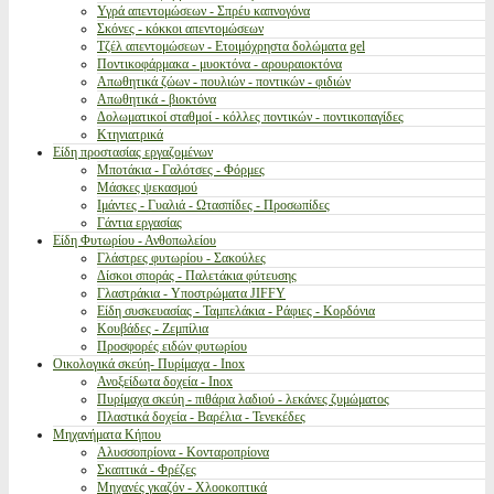
Υγρά απεντομώσεων - Σπρέυ καπνογόνα
Σκόνες - κόκκοι απεντομώσεων
Τζέλ απεντομώσεων - Ετοιμόχρηστα δολώματα gel
Ποντικοφάρμακα - μυοκτόνα - αρουραιοκτόνα
Απωθητικά ζώων - πουλιών - ποντικών - φιδιών
Απωθητικά - βιοκτόνα
Δολωματικοί σταθμοί - κόλλες ποντικών - ποντικοπαγίδες
Κτηνιατρικά
Είδη προστασίας εργαζομένων
Μποτάκια - Γαλότσες - Φόρμες
Μάσκες ψεκασμού
Ιμάντες - Γυαλιά - Ωτασπίδες - Προσωπίδες
Γάντια εργασίας
Είδη Φυτωρίου - Ανθοπωλείου
Γλάστρες φυτωρίου - Σακούλες
Δίσκοι σποράς - Παλετάκια φύτευσης
Γλαστράκια - Υποστρώματα JIFFY
Είδη συσκευασίας - Ταμπελάκια - Ράφιες - Κορδόνια
Κουβάδες - Ζεμπίλια
Προσφορές ειδών φυτωρίου
Οικολογικά σκεύη- Πυρίμαχα - Inox
Ανοξείδωτα δοχεία - Inox
Πυρίμαχα σκεύη - πιθάρια λαδιού - λεκάνες ζυμώματος
Πλαστικά δοχεία - Βαρέλια - Τενεκέδες
Μηχανήματα Κήπου
Αλυσσοπρίονα - Κονταροπρίονα
Σκαπτικά - Φρέζες
Μηχανές γκαζόν - Χλοοκοπτικά