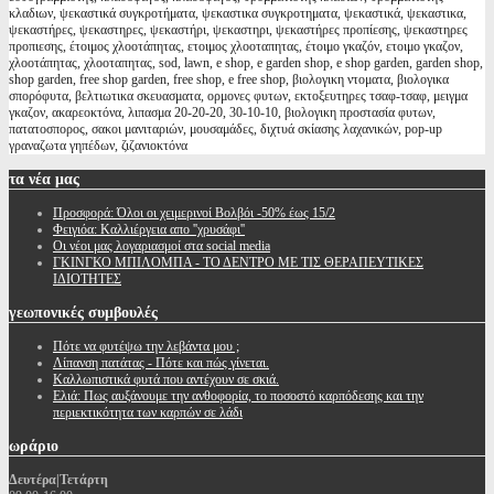
κλαδιων, ψεκαστικά συγκροτήματα, ψεκαστικα συγκροτηματα, ψεκαστικά, ψεκαστικα,
ψεκαστήρες, ψεκαστηρες, ψεκαστήρι, ψεκαστηρι, ψεκαστήρες προπίεσης, ψεκαστηρες
προπιεσης, έτοιμος χλοοτάπητας, ετοιμος χλοοταπητας, έτοιμο γκαζόν, ετοιμο γκαζον,
χλοοτάπητας, χλοοταπητας, sod, lawn, e shop, e garden shop, e shop garden, garden shop,
shop garden, free shop garden, free shop, e free shop, βιολογικη ντοματα, βιολογικα
σπορόφυτα, βελτιωτικα σκευασματα, ορμονες φυτων, εκτοξευτηρες τσαφ-τσαφ, μειγμα
γκαζον, ακαρεοκτόνα, λιπασμα 20-20-20, 30-10-10, βιολογικη προστασία φυτων,
πατατοσπορος, σακοι μανιταριών, μουσαμάδες, διχτυά σκίασης λαχανικών, pop-up
γραναζωτα γηπέδων, ζιζανιοκτόνα
τα
νέα μας
Προσφορά: Όλοι οι χειμερινοί Βολβόι -50% έως 15/2
Φειγιόα: Καλλιέργεια απο ''χρυσάφι''
Oι νέοι μας λογαριασμοί στα social media
ΓΚΙΝΓΚΟ ΜΠΙΛΟΜΠΑ - ΤΟ ΔΕΝΤΡΟ ΜΕ ΤΙΣ ΘΕΡΑΠΕΥΤΙΚΕΣ
ΙΔΙΟΤΗΤΕΣ
γεωπονικές
συμβουλές
Πότε να φυτέψω την λεβάντα μου ;
Λίπανση πατάτας - Πότε και πώς γίνεται.
Καλλωπιστικά φυτά που αντέχουν σε σκιά.
Ελιά: Πως αυξάνουμε την ανθοφορία, το ποσοστό καρπόδεσης και την
περιεκτικότητα των καρπών σε λάδι
ωράριο
Δευτέρα|Τετάρτη