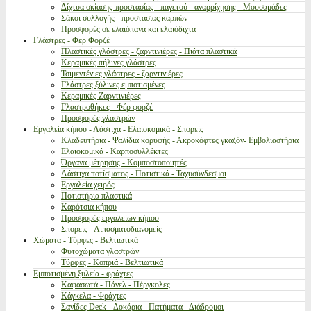
Δίχτυα σκίασης-προστασίας - παγετού - αναρρίχησης - Μουσαμάδες
Σάκοι συλλογής - προστασίας καρπών
Προσφορές σε ελαιόπανα και ελαιόδιχτα
Γλάστρες - Φερ Φορζέ
Πλαστικές γλάστρες - ζαρντινιέρες - Πιάτα πλαστικά
Κεραμικές πήλινες γλάστρες
Τσιμεντένιες γλάστρες - ζαρντινιέρες
Γλάστρες ξύλινες εμποτισμένες
Κεραμικές Ζαρντινιέρες
Γλαστροθήκες - Φέρ φορζέ
Προσφορές γλαστρών
Εργαλεία κήπου - Λάστιχα - Ελαιοκομικά - Σπορείς
Κλαδευτήρια - Ψαλίδια κορυφής - Ακροκόφτες γκαζόν- Εμβολιαστήρια
Ελαιοκομικά - Καρποσυλλέκτες
Όργανα μέτρησης - Κομποστοποιητές
Λάστιχα ποτίσματος - Ποτιστικά - Ταχυσύνδεσμοι
Εργαλεία χειρός
Ποτιστήρια πλαστικά
Καρότσια κήπου
Προσφορές εργαλείων κήπου
Σπορείς - Λιπασματοδιανομείς
Χώματα - Τύρφες - Βελτιωτικά
Φυτοχώματα γλαστρών
Τύρφες - Κοπριά - Βελτιωτικά
Εμποτισμένη ξυλεία - φράχτες
Καφασωτά - Πάνελ - Πέργκολες
Κάγκελα - Φράχτες
Σανίδες Deck - Δοκάρια - Πατήματα - Διάδρομοι