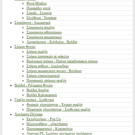
Φυτά Μπάλες
Πυραμίδες φυτά
Σπιράλ - Στριφτά
Ελεύθερα - Τοπιάρια
Σπορόφυτα - Αρωματικά
Σπορόφυτα άνοιξης
Σπορόφυτα φθινοπώρου
Σπορόφυτα αρωματικών
Λαχανόκηπος - Κόνδυλοι - Βολβοί
Σπόροι Φυτών
Σπόροι γκαζόν
Σπόροι λαχανικών σε φάκελα
Βιολογικοί σπόροι - Παλιοί παραδοσιακοί σπόροι
Σπόροι ανθέων - λουλουδιών
Σπόροι αρωματικών φυτών - Βοτάνων
Σπόροι επαγγελματικοί
Προσφορές σπόρων γκαζόν
Βολβοί - Ριζώματα Φυτών
Βολβοί Ανοιξης
Βολβοί Καλοκαιριού
Γκαζόν φυσικό - Συνθετικό
Φυσικός χλοοτάπητας - Έτοιμο γκαζόν
Πλαστικός χλοοτάπητας - Συνθετικό γκαζόν
Αυτόματο Πότισμα
Εκτοξευτήρες - Pop Up
Ηλεκτροβάνες - εξαρτήματα
Προγραμματιστές - Κομπιούτερ
Λάστιχα PE- Σωλήνες αυτόματου ποτίσματος