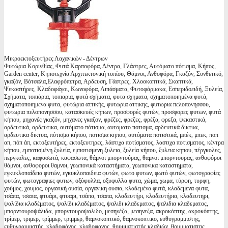
Μικροεκτοξευτήρες Λαχανικών - Δέντρων
Φυτώρια Κορινθίας, Φυτά Καρποφόρα, Δέντρα, Γλάστρες, Αυτόματο πότισμα, Κήπος,
Garden center, Κηποτεχνία Αρχιτεκτονική τοπίου, Θάμνοι, Ανθοφόρα, Γκαζόν, Συνθετικό,
γκαζόν, Βότσαλα,Ελαφρόπετρα, Αρδευση, Γάστρες, Χλοοκοπτικά, Σκαπτικά,
Ψεκαστήρες, Κλαδοφάγοι, Κωνοφόρα, Λιπάσματα, Φυτοφάρμακα, Εσπεριδοειδή, Ξυλεία,
Σχήματα, τοπιάρια, τοπιαρια, φυτά σχήματα, φυτα σχηματα, σχηματοποιημένα φυτά,
σχηματοποιημενα φυτα, φυτώρια αττικής, φυτωρια αττικης, φυτωρια πελοπονησσου,
φυτωρια πελοπονησσου, κατασκευές κήπων, προσφορές φυτών, προσφορες φυτων, φυτά
κήπου, μηχανές γκαζόν, μηχανες γκαζον, φρέζες, φρεζες, φρέζα, φρεζα, ψεκαστικά,
αρδευτικά, αρδευτικα, αυτόματο πότισμα, αυτοματο ποτισμα, αρδευτικά δίκτυα,
αρδευτικα δικτυα, πότισμα κήπου, ποτισμα κηπου, αυτόματα ποτιστικά, μπέκ, μπεκ, ποπ
απ, πόπ άπ, εκτοξευτήρες, εκτοξευτηρες, λάστιχα ποτίσματος, λαστιχα ποτισματος, κέντρα
κήπου, εμποτισμένη ξυλεία, εμποτισμενη ξυλεια, ξυλεία κήπου, ξυλεια κηπου, πέργκολες,
περγκολες, καφασωτά, καφασωτα, θάμνοι μπορντούρας, θαμνοι μπορντουρας, ανθοφόροι
θάμνοι, ανθοφοροι θαμνοι, γεωπονικά καταστήματα, γεωπονικα καταστηματα,
εγκυκλοπαίδεια φυτών, εγκυκλοπαιδεια φυτών, φωτο φυτων, φωτό φυτών, φωτογραφίες
φυτών, φωτογραφιες φυτων, οξύφυλλα, οξυφυλλα φυτα, χώμα, χωμα, τύρφη, τυρφη,
χούμος, χουμος, οργανική ουσία, οργανικη ουσια, κλαδεμένα φυτά, κλαδεμενα φυτα,
τσάπα, τσαπα, φτυάρι, φτυαρι, τσάπα, τσαπα, κλαδευτήρι, κλαδευτήρια, κλαδευτηρι,
ψαλίδια κλαδέματος, ψαλίδι κλαδέματος, ψαλιδι κλαδεματος, ψαλιδια κλαδεματος,
μπορντουροψάλιδα, μπορντουροψαλιδο, μεσηνέζα, μεσηνεζα, ακροκόπτης, ακροκόπτης,
τρίμερ, τριμερ, τρίμμερ, τριμμερ, θαμνοκοπτικό, θαμνοκοπτικο, ευθυγραμμιστης,
ευθυγραμμιστής, κλαδοφάγος, κλαδοφαγος, θρυμματιστής κλαδιών, θρυμματιστης