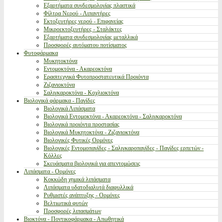
Εξαρτήματα συνδεσμολογίας πλαστικά
Φίλτρα Νερού - Λιπαντήρες
Εκτοξευτήρες νερού - Επιφανείας
Μικροεκτοξευτήρες - Σταλάκτες
Εξαρτήματα συνδεσμολογίας μεταλλικά
Προσφορές αυτόματου ποτίσματος
Φυτοφάρμακα
Μυκητοκτόνα
Εντομοκτόνα - Ακαρεοκτόνα
Ερασιτεχνικά Φυτοπροστατευτικά Προιόντα
Ζιζανιοκτόνα
Σαλιγκαροκτόνα - Κοχλιοκτόνα
Βιολογικά φάρμακα - Παγίδες
Βιολογικά Λιπάσματα
Βιολογικά Εντομοκτόνα - Ακαρεοκτόνα - Σαλιγκαροκτόνα
Βιολογικά προιόντα προστασίας
Βιολογικά Μυκητοκτόνα - Ζιζανιοκτόνα
Βιολογικές Φυτικές Ορμόνες
Βιολογικές Εντομοπαγίδες - Σαλιγκαροπαγίδες - Παγίδες ερπετών -
Κόλλες
Σκευάσματα βιολογικά για απεντομώσεις
Λιπάσματα - Ορμόνες
Κοκκώδη χημικά λιπάσματα
Λιπάσματα υδατοδιαλυτά διαφυλλικά
Ρυθμιστές ανάπτυξης - Ορμόνες
Βελτιωτικά φυτών
Προσφορές λιπασμάτων
Βιοκτόνα - Ποντικοφάρμακα - Απωθητικά