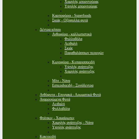
Χαμηλής μπορντούρας
Υψηλής μπορντούρας
Καρποφόροι - Superfoods
Σκιάς - Οξύφυλλα φυτά
Δέντρα κήπου
Ανθοφόρα - καλλωπιστικά
Φυλλοβόλα
Αειθαλή
Σκιάς
Παραθαλάσσιων περιοχών
Κωνοφόρα - Κυπαρισσοειδή
Υψηλής ανάπτυξης
Χαμηλής ανάπτυξης
Μίνι - Νάνα
Εσπεριδοειδή - Ξυνόδεντρα
Ανθόφυτα - Εποχιακά - Αρωματικά Φυτά
Αναρριχώμενα Φυτά
Αειθαλή
Φυλλοβόλα
Φοίνικες - Χαμαίρωπες
Χαμηλής ανάπτυξης - Νάνα
Υψηλής ανάπτυξης
Κακτοειδή