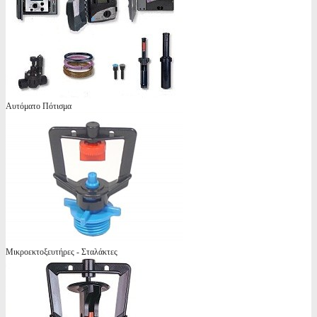
Αυτόματο Πότισμα
Μικροεκτοξευτήρες - Σταλάκτες