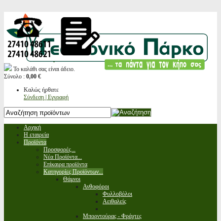
Το καλάθι σας είναι άδειο.
Σύνολο :
0,00 €
Καλώς ήρθατε
Σύνδεση | Εγγραφή
Αρχική
Η εταιρεία
Προϊόντα
Προσφορές...
Νέα Προϊόντα...
Επίκαιρα προϊόντα
Κατηγορίες Προϊόντων...
Θάμνοι
Ανθοφόροι
Φυλλοβόλοι
Αειθαλείς
Μπορντούρας - Φράχτες