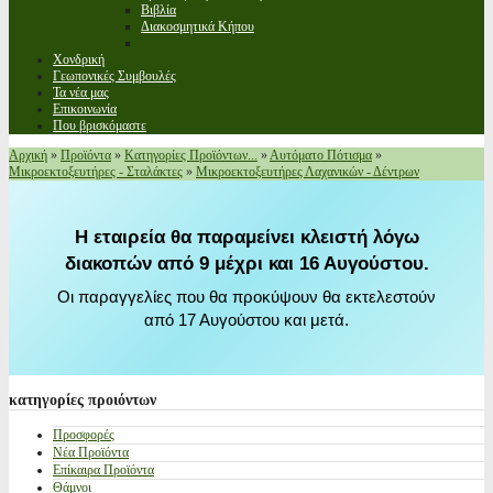
Βιβλία
Διακοσμητικά Κήπου
Χονδρική
Γεωπονικές Συμβουλές
Τα νέα μας
Επικοινωνία
Που βρισκόμαστε
Αρχική
»
Προϊόντα
»
Κατηγορίες Προϊόντων...
»
Αυτόματο Πότισμα
»
Μικροεκτοξευτήρες - Σταλάκτες
»
Μικροεκτοξευτήρες Λαχανικών - Δέντρων
Η εταιρεία θα παραμείνει κλειστή λόγω
διακοπών από 9 μέχρι και 16 Αυγούστου.
Οι παραγγελίες που θα προκύψουν θα εκτελεστούν
από 17 Αυγούστου και μετά.
κατηγορίες
προιόντων
Προσφορές
Νέα Προϊόντα
Επίκαιρα Προϊόντα
Θάμνοι