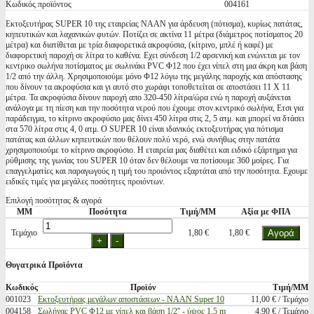
Κωδικός προϊόντος
004161
Εκτοξευτήρας SUPER 10 της εταιρείας ΝΑΑΝ για άρδευση (πότισμα), κυρίως πατάτας,
κηπευτικών και λαχανικών φυτών. Ποτίζει σε ακτίνα 11 μέτρα (διάμετρος ποτίσματος 20
μέτρα) και διατίθεται με τρία διαφορετικά ακροφύσια, (κίτρινο, μπλέ ή καφέ) με
διαφορετική παροχή σε λίτρα το καθένα. Εχει σύνδεση 1/2 αρσενική και ενώνεται με τον
κεντρικο σωλήνα ποτίσματος με σωλινάκι PVC Φ12 που έχει νίπελ στη μια άκρη και βάση
1/2 από την άλλη. Χρησιμοποιούμε μόνο Φ12 λόγω της μεγάλης παροχής και απόστασης
που δίνουν τα ακροφύσια και γι αυτό στο χωράφι τοποθετείται σε αποστάσει 11 Χ 11
μέτρα. Τα ακροφύσια δίνουν παροχή απο 320-450 λίτρα/ώρα ενώ η παροχή αυξάνεται
ανάλογα με τη πίεση και την ποσότητα νερού που έχουμε στον κεντρικό σωλήνα, Ετσι για
παράδειγμα, το κίτρινο ακροφύσιο μας δίνει 450 λίτρα στις 2, 5 ατμ. και μπορεί να δτάσει
στα 570 λίτρα στις 4, 0 ατμ. Ο SUPER 10 είναι ιδανικός εκτοξευτήρας για πότισμα
πατάτας και άλλων κηπευτικών που θέλουν πολύ νερό, ενώ συνήθως στην πατάτα
χρησιμοποιούμε το κίτρινο ακροφύσιο. Η εταιρεία μας διαθέτει και ειδικό εξάρτημα για
ρύθμισης της γωνίας του SUPER 10 όταν δεν θέλουμε να ποτίσουμε 360 μοίρες. Για
επαγγελματίες και παραγωγούς η τιμή του προιόντος εξαρτάται από την ποσότητα. Εχουμε
ειδικές τιμές για μεγάλες ποσότητες προιόντων.
Επιλογή ποσότητας & αγορά
ΜΜ
Ποσότητα
Τιμή/ΜΜ
Αξία με ΦΠΑ
Τεμάχιο
1,80 €
1,80 €
Θυγατρικά Προϊόντα
Κωδικός
Προϊόν
Τιμή/ΜΜ
001023
Εκτοξευτήρας μεγάλων αποστάσεων - NAAN Super 10
11,00 € / Τεμάχιο
004158
Σωλήνας PVC Φ12 με νίπελ και βάση 1/2'' - ύψος 1,5 m
4,90 € / Τεμάχιο