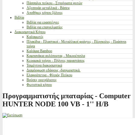
Πάσσαλοι πεύκου - Στηρίγματα φυτών
Αξεσουάρ μεταλλικά - Βάσεις
Αποθήκες κήπου ξύλινες
Βιβλία
Βιβλία για ερασιτέχνες
Βιβλία για επαγγελματίες
Διακοσμητικά Κήπου
Καλαμωτές
Πλακίδια - Πλαστικοί - Μεταλλικοί φράχτες - Πέργκολες - Πράσινοι
τοίχοι
Καλάμια Bamboo
Καμπανάκια αυλόπορτας - Μικροέπιπλα
Κεραμικά τοίχου - Πήλινες παραστάσεις
Τσιμέντινα διακοσμητικά
Διαμόρφωση εδάφους -διαχωριστικά.
Ελαφρόπετρα - Φλοιός Πεύκου
Βρύσες ορειχάλκινες
Φωτιστικά κήπου
Προγραμματιστής μπαταρίας - Computer
HUNTER NODE 100 VB - 1'' H/B