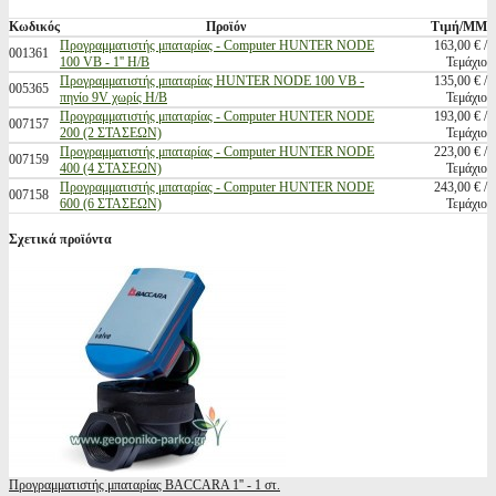
Κωδικός
Προϊόν
Τιμή/ΜΜ
Προγραμματιστής μπαταρίας - Computer HUNTER NODE
163,00 € /
001361
100 VB - 1'' H/B
Τεμάχιο
Προγραμματιστής μπαταρίας HUNTER NODE 100 VB -
135,00 € /
005365
πηνίο 9V χωρίς Η/Β
Τεμάχιο
Προγραμματιστής μπαταρίας - Computer HUNTER NODE
193,00 € /
007157
200 (2 ΣΤΑΣΕΩΝ)
Τεμάχιο
Προγραμματιστής μπαταρίας - Computer HUNTER NODE
223,00 € /
007159
400 (4 ΣΤΑΣΕΩΝ)
Τεμάχιο
Προγραμματιστής μπαταρίας - Computer HUNTER NODE
243,00 € /
007158
600 (6 ΣΤΑΣΕΩΝ)
Τεμάχιο
Σχετικά προϊόντα
Προγραμματιστής μπαταρίας BACCARA 1'' - 1 στ.