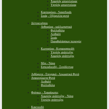
Χαμηλής μπορντούρας
Υψηλής μπορντούρας
Καρποφόροι - Superfoods
Σκιάς - Οξύφυλλα φυτά
Δέντρα κήπου
Ανθοφόρα - καλλωπιστικά
Φυλλοβόλα
Αειθαλή
Σκιάς
Παραθαλάσσιων περιοχών
Κωνοφόρα - Κυπαρισσοειδή
Υψηλής ανάπτυξης
Χαμηλής ανάπτυξης
Μίνι - Νάνα
Εσπεριδοειδή - Ξυνόδεντρα
Ανθόφυτα - Εποχιακά - Αρωματικά Φυτά
Αναρριχώμενα Φυτά
Αειθαλή
Φυλλοβόλα
Φοίνικες - Χαμαίρωπες
Χαμηλής ανάπτυξης - Νάνα
Υψηλής ανάπτυξης
Κακτοειδή