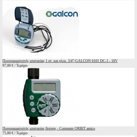
Προγραμματιστής μπαταρίας 1 στ. και ηλεκ. 3/4''| GALCON 6101 DC-1 - 18V
97,00 € / Τεμάχιο
Προγραμματιστής μπαταρίας βρύσης - Computer ORBIT amico
75,00 € / Τεμάχιο