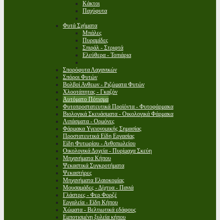
Κάκτοι
Παχύφυτα
Φυτά Σχήματα
Μπάλες
Πυραμίδες
Σπιράλ - Στριφτά
Ελεύθερα - Τοπιάρια
Σπορόφυτα Λαχανικών
Σπόροι Φυτών
Βολβοί Ανθεων - Ριζώματα Φυτών
Χλοοτάπητας - Γκαζόν
Αυτόματο Πότισμα
Φυτοπροστατευτικά Προϊόντα - Φυτοφάρμακα
Βιολογικά Σκευάσματα - Οικολογικά Φάρμακα
Λιπάσματα - Ορμόνες
Φάρμακα Υγειονομικής Σημασίας
Προστατευτικά Είδη Εργασίας
Είδη Φυτωρίου - Ανθοπωλείου
Οικολογικά Δοχεία - Πυρίμαχα Σκεύη
Μηχανήματα Κήπου
Ψεκαστικά Συγκροτήματα
Ψεκαστήρες
Μηχανήματα Ελαιοκομίας
Μουσαμάδες - Δίχτυα - Πανιά
Γλάστρες - Φερ Φορζέ
Εργαλεία - Είδη Κήπου
Χώματα - Βελτιωτικά εδάφους
Εμποτισμένη ξυλεία κήπου