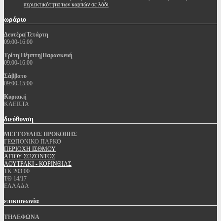
περιεκτικότητα των καρπών σε λάδι
ωράριο
Δευτέρα|Τετάρτη
09:00-16:00
Τρίτη|Πέμπτη|Παρασκευή
09:00-16:00
Σάββατο
09:00-15:00
Κυριακή
ΚΛΕΙΣΤΑ
διεύθυνση
ΜΕΓΓΟΥΛΗΣ ΠΡΟΚΟΠΗΣ
ΓΕΩΠΟΝΙΚΟ ΠΑΡΚΟ
ΠΕΡΙΟΧΗ ΙΣΘΜΟΥ
ΑΓΙΟΥ ΣΩΖΟΝΤΟΣ
ΛΟΥΤΡΑΚΙ - ΚΟΡΙΝΘΙΑΣ
ΤΚ 203 00
ΤΘ 14/17
ΕΛΛΑΔΑ
επικοινωνία
ΤΗΛΕΦΩΝΑ