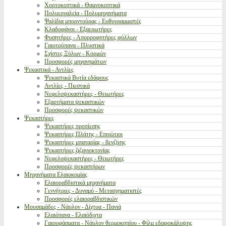
Χορτοκοπτικά - Θαμνοκοπτικά
Πολυεργαλεία - Πολυμηχανήματα
Ψαλίδια μπορντούρας - Ευθυγραμμιστές
Κλαδοφάγοι - Εξαερωτήρες
Φυσητήρες - Απορροφητήρες φύλλων
Γαιοτρύπανα - Πλυστικά
Σχίστες Ξύλων - Κορμών
Προσφορές μηχανημάτων
Ψεκαστικά - Αντλίες
Ψεκαστικά Βυτία εδάφους
Αντλίες - Πιεστικά
Νεφελοψεκαστήρες - Θειωτήρες
Εξαρτήματα ψεκαστικών
Προσφορές ψεκαστικών
Ψεκαστήρες
Ψεκαστήρες προπίεσης
Ψεκαστήρες Πλάτης - Επινώτιοι
Ψεκαστήρες μπαταρίας - βενζίνης
Ψεκαστήρες ζιζανιοκτονίας
Νεφελοψεκαστήρες - Θειωτήρες
Προσφορές ψεκαστήρων
Μηχανήματα Ελαιοκομίας
Ελαιοραβδιστικά μηχανήματα
Γεννήτριες - Δυναμό - Μετασχηματιστές
Προσφορές ελαιοραβδιστικών
Μουσαμάδες - Νάυλον - Δίχτυα - Πανιά
Ελαιόπανα - Ελαιόδιχτα
Γαιουφάσματα - Νάυλον θερμοκηπίου - Φίλμ εδαφοκάλυψης