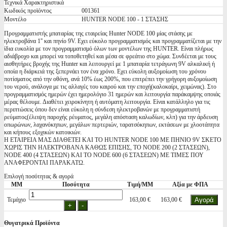
Τεχνικά Χαρακτηριστικά
Κωδικός προϊόντος
001361
Μοντέλο
HUNTER NODE 100 - 1 ΣΤΑΣΗΣ
Προγραμματιστής μπαταρίας της εταιρείας Hunter NODE 100 μίας στάσης με
ηλεκτροβάνα 1'' και πηνίο 9V. Εχει εύκολο προγραμματισμός και προγραμματίζεται με την
ίδια ευκολία με τον προγραμματισμό όλων των μοντέλων της HUNTER. Είναι πλήρως
αδιάβροχο και μπορεί να τοποθετηθεί και μέσα σε φρεάτιο στο χώμα. Συνδέεται με τους
αισθητήρες βροχής της Hunter και λειτουργεί με 1 μπαταρία τετράγωνη 9V αλκαλική ή
οποία η διάρκειά της ξεπερνάει τον ένα χρόνο. Εχει εύκολη αυξομοίωση του χρόνου
ποτίσματος από την οθόνη, ανά 10% έως 200%, που επιτρέπει την γρήγορη αυξομοίωση
του νερού, ανάλογα με τις αλλαγές του καιρού και την εποχή(καλοκαίρι, χειμώνας). Στο
προγραμματισμός ημερών έχει ημερολόγιο 31 ημερών και λειτουργία παράκαμψης οποιάς
μέρας θέλουμε. Διαθέτει χειροκίνητη ή αυτόματη λειτουργία. Είναι κατάλληλο για τις
περιπτώσεις όπου δεν είναι εύκολη η σύνδεση ηλεκτροβανών με προγραμματιστή
ρεύματος(έλειψη παροχής ρέυματος, μεγάλη απόσταση καλωδίων, κλπ) για την άρδευση
οπωρώνων, λαχανόκηπων, μεγάλων περτεριών, ταρατσόκηπων, εκτάσεων με χλοοτάπητα
και κήπους εξοχικών κατοικιών.
Η ΕΤΑΙΡΕΙΑ ΜΑΣ ΔΙΑΘΕΤΕΙ ΚΑΙ ΤΟ HUNTER NODE 100 ΜΕ ΠΗΝΙΟ 9V ΣΚΕΤΟ
ΧΩΡΙΣ ΤΗΝ ΗΛΕΚΤΡΟΒΑΝΑ ΚΑΘΩΣ ΕΠΙΣΗΣ, ΤΟ NODE 200 (2 ΣΤΑΣΕΩΝ),
NODE 400 (4 ΣΤΑΣΕΩΝ) ΚΑΙ ΤΟ NODE 600 (6 ΣΤΑΣΕΩΝ) ΜΕ ΤΙΜΕΣ ΠΟΥ
ΑΝΑΦΕΡΟΝΤΑΙ ΠΑΡΑΚΑΤΩ.
Επιλογή ποσότητας & αγορά
ΜΜ
Ποσότητα
Τιμή/ΜΜ
Αξία με ΦΠΑ
Τεμάχιο
163,00 €
163,00 €
Θυγατρικά Προϊόντα