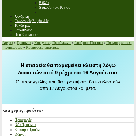
Βιβλία
Διακοσμητικά Κήπου
Χονδρική
Γεωπονικές Συμβουλές
Τα νέα μας
Επικοινωνία
Που βρισκόμαστε
Αρχική
»
Προϊόντα
»
Κατηγορίες Προϊόντων...
»
Αυτόματο Πότισμα
»
Προγραμματιστές
- Κομπιούτερ
»
Κομπιούτερ μπαταρίας
Η εταιρεία θα παραμείνει κλειστή λόγω
διακοπών από 9 μέχρι και 16 Αυγούστου.
Οι παραγγελίες που θα προκύψουν θα εκτελεστούν
από 17 Αυγούστου και μετά.
κατηγορίες
προιόντων
Προσφορές
Νέα Προϊόντα
Επίκαιρα Προϊόντα
Θάμνοι