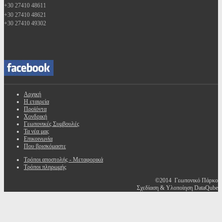
+30 27410 48611
+30 27410 48621
+30 27410 49302
Αρχική
Η εταιρεία
Προϊόντα
Χονδρική
Γεωπονικές Συμβουλές
Τα νέα μας
Επικοινωνία
Που βρισκόμαστε
Τρόποι αποστολής - Μεταφορικά
Τρόποι πληρωμής
©2014 Γεωπονικό Πάρκο
Σχεδίαση & Υλοποίηση DataQube