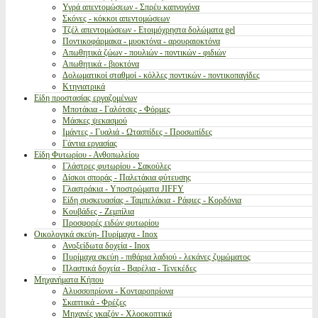
Υγρά απεντομώσεων - Σπρέυ καπνογόνα
Σκόνες - κόκκοι απεντομώσεων
Τζέλ απεντομώσεων - Ετοιμόχρηστα δολώματα gel
Ποντικοφάρμακα - μυοκτόνα - αρουραιοκτόνα
Απωθητικά ζώων - πουλιών - ποντικών - φιδιών
Απωθητικά - βιοκτόνα
Δολωματικοί σταθμοί - κόλλες ποντικών - ποντικοπαγίδες
Κτηνιατρικά
Είδη προστασίας εργαζομένων
Μποτάκια - Γαλότσες - Φόρμες
Μάσκες ψεκασμού
Ιμάντες - Γυαλιά - Ωτασπίδες - Προσωπίδες
Γάντια εργασίας
Είδη Φυτωρίου - Ανθοπωλείου
Γλάστρες φυτωρίου - Σακούλες
Δίσκοι σποράς - Παλετάκια φύτευσης
Γλαστράκια - Υποστρώματα JIFFY
Είδη συσκευασίας - Ταμπελάκια - Ράφιες - Κορδόνια
Κουβάδες - Ζεμπίλια
Προσφορές ειδών φυτωρίου
Οικολογικά σκεύη- Πυρίμαχα - Inox
Ανοξείδωτα δοχεία - Inox
Πυρίμαχα σκεύη - πιθάρια λαδιού - λεκάνες ζυμώματος
Πλαστικά δοχεία - Βαρέλια - Τενεκέδες
Μηχανήματα Κήπου
Αλυσσοπρίονα - Κονταροπρίονα
Σκαπτικά - Φρέζες
Μηχανές γκαζόν - Χλοοκοπτικά