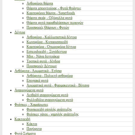
Ανθοφόροι θάμνοι
Θάμνοι μπορντούρας - Φυτά Φράχτες
Καρποφόροι θάμνοι - Superfoods
Θάμνοι σκιάς - Οξύφυλλα φυτά
Θάμνοι φυτά παραθαλάσσιων περιοχών
Προσφορές Θάμνων - Φυτών
Δέντρα
Ανθοφόρα - Καλλωπιστικά δέντρα
Κωνοφόρα - Κυπαρισσοειδή
Καρποφόρα - Οπωροφόρα δέντρα
Εσπεριδοειδή - Ξυνόδεντρα
Μίνι - Νάνα δεντράκια
Τροπικά φυτά - δένδρα
Προσφορές Δέντρων
Ανθόφυτα - Αρωματικά - Ετήσια
Ανθόφυτα - Πολυετή ανθοφόρα
Εποχιακά φυτά
Αρωματικά φυτά - Φαρμακευτικά - Βότανα
Αναρριχώμενα φυτά
Αειθαλή αναρριχώμενα φυτά
Φυλλοβόλα αναρριχώμενα φυτά
Φοίνικες - Χαμαίρωπες
Φοινικοειδή υψηλής ανάπτυξης
Φοίνικες νάνοι - χαμηλής ανάπτυξης
Κακτοειδή
Κάκτοι
Παχύφυτα
Φυτά Σχήματα