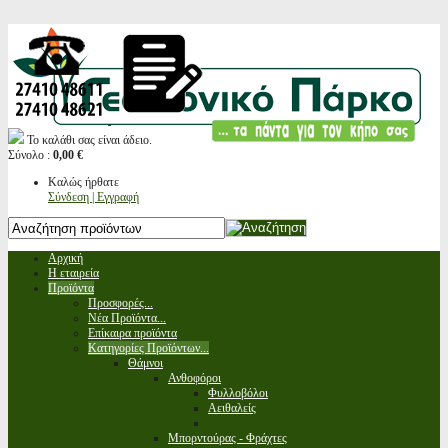
Το καλάθι σας είναι άδειο.
Σύνολο :
0,00 €
Καλώς ήρθατε
Σύνδεση | Εγγραφή
Αρχική
Η εταιρεία
Προϊόντα
Προσφορές...
Νέα Προϊόντα...
Επίκαιρα προϊόντα
Κατηγορίες Προϊόντων...
Θάμνοι
Ανθοφόροι
Φυλλοβόλοι
Αειθαλείς
Μπορντούρας - Φράχτες