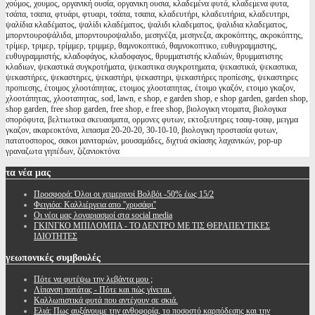
χούμος, χουμος, οργανική ουσία, οργανικη ουσια, κλαδεμένα φυτά, κλαδεμενα φυτα,
τσάπα, τσαπα, φτυάρι, φτυαρι, τσάπα, τσαπα, κλαδευτήρι, κλαδευτήρια, κλαδευτηρι,
ψαλίδια κλαδέματος, ψαλίδι κλαδέματος, ψαλιδι κλαδεματος, ψαλιδια κλαδεματος,
μπορντουροψάλιδα, μπορντουροψαλιδο, μεσηνέζα, μεσηνεζα, ακροκόπτης, ακροκόπτης,
τρίμερ, τριμερ, τρίμμερ, τριμμερ, θαμνοκοπτικό, θαμνοκοπτικο, ευθυγραμμιστης,
ευθυγραμμιστής, κλαδοφάγος, κλαδοφαγος, θρυμματιστής κλαδιών, θρυμματιστης
κλαδιων, ψεκαστικά συγκροτήματα, ψεκαστικα συγκροτηματα, ψεκαστικά, ψεκαστικα,
ψεκαστήρες, ψεκαστηρες, ψεκαστήρι, ψεκαστηρι, ψεκαστήρες προπίεσης, ψεκαστηρες
προπιεσης, έτοιμος χλοοτάπητας, ετοιμος χλοοταπητας, έτοιμο γκαζόν, ετοιμο γκαζον,
χλοοτάπητας, χλοοταπητας, sod, lawn, e shop, e garden shop, e shop garden, garden shop,
shop garden, free shop garden, free shop, e free shop, βιολογικη ντοματα, βιολογικα
σπορόφυτα, βελτιωτικα σκευασματα, ορμονες φυτων, εκτοξευτηρες τσαφ-τσαφ, μειγμα
γκαζον, ακαρεοκτόνα, λιπασμα 20-20-20, 30-10-10, βιολογικη προστασία φυτων,
πατατοσπορος, σακοι μανιταριών, μουσαμάδες, διχτυά σκίασης λαχανικών, pop-up
γραναζωτα γηπέδων, ζιζανιοκτόνα
τα
νέα μας
Προσφορά: Όλοι οι χειμερινοί Βολβόι -50% έως 15/2
Φειγιόα: Καλλιέργεια απο ''χρυσάφι''
Oι νέοι μας λογαριασμοί στα social media
ΓΚΙΝΓΚΟ ΜΠΙΛΟΜΠΑ - ΤΟ ΔΕΝΤΡΟ ΜΕ ΤΙΣ ΘΕΡΑΠΕΥΤΙΚΕΣ
ΙΔΙΟΤΗΤΕΣ
γεωπονικές
συμβουλές
Πότε να φυτέψω την λεβάντα μου ;
Λίπανση πατάτας - Πότε και πώς γίνεται.
Καλλωπιστικά φυτά που αντέχουν σε σκιά.
Ελιά: Πως αυξάνουμε την ανθοφορία, το ποσοστό καρπόδεσης και την