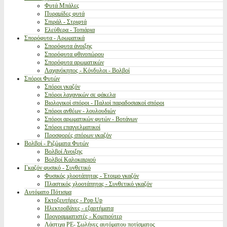
Φυτά Μπάλες
Πυραμίδες φυτά
Σπιράλ - Στριφτά
Ελεύθερα - Τοπιάρια
Σπορόφυτα - Αρωματικά
Σπορόφυτα άνοιξης
Σπορόφυτα φθινοπώρου
Σπορόφυτα αρωματικών
Λαχανόκηπος - Κόνδυλοι - Βολβοί
Σπόροι Φυτών
Σπόροι γκαζόν
Σπόροι λαχανικών σε φάκελα
Βιολογικοί σπόροι - Παλιοί παραδοσιακοί σπόροι
Σπόροι ανθέων - λουλουδιών
Σπόροι αρωματικών φυτών - Βοτάνων
Σπόροι επαγγελματικοί
Προσφορές σπόρων γκαζόν
Βολβοί - Ριζώματα Φυτών
Βολβοί Ανοιξης
Βολβοί Καλοκαιριού
Γκαζόν φυσικό - Συνθετικό
Φυσικός χλοοτάπητας - Έτοιμο γκαζόν
Πλαστικός χλοοτάπητας - Συνθετικό γκαζόν
Αυτόματο Πότισμα
Εκτοξευτήρες - Pop Up
Ηλεκτροβάνες - εξαρτήματα
Προγραμματιστές - Κομπιούτερ
Λάστιχα PE- Σωλήνες αυτόματου ποτίσματος