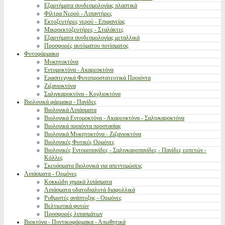
Εξαρτήματα συνδεσμολογίας πλαστικά
Φίλτρα Νερού - Λιπαντήρες
Εκτοξευτήρες νερού - Επιφανείας
Μικροεκτοξευτήρες - Σταλάκτες
Εξαρτήματα συνδεσμολογίας μεταλλικά
Προσφορές αυτόματου ποτίσματος
Φυτοφάρμακα
Μυκητοκτόνα
Εντομοκτόνα - Ακαρεοκτόνα
Ερασιτεχνικά Φυτοπροστατευτικά Προιόντα
Ζιζανιοκτόνα
Σαλιγκαροκτόνα - Κοχλιοκτόνα
Βιολογικά φάρμακα - Παγίδες
Βιολογικά Λιπάσματα
Βιολογικά Εντομοκτόνα - Ακαρεοκτόνα - Σαλιγκαροκτόνα
Βιολογικά προιόντα προστασίας
Βιολογικά Μυκητοκτόνα - Ζιζανιοκτόνα
Βιολογικές Φυτικές Ορμόνες
Βιολογικές Εντομοπαγίδες - Σαλιγκαροπαγίδες - Παγίδες ερπετών -
Κόλλες
Σκευάσματα βιολογικά για απεντομώσεις
Λιπάσματα - Ορμόνες
Κοκκώδη χημικά λιπάσματα
Λιπάσματα υδατοδιαλυτά διαφυλλικά
Ρυθμιστές ανάπτυξης - Ορμόνες
Βελτιωτικά φυτών
Προσφορές λιπασμάτων
Βιοκτόνα - Ποντικοφάρμακα - Απωθητικά