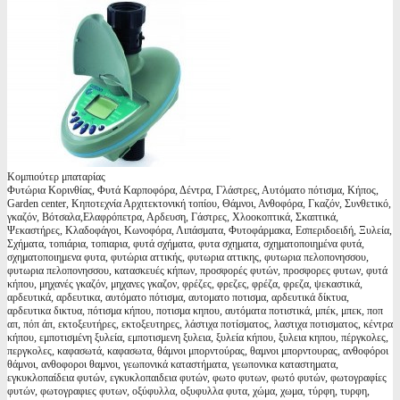
Κομπιούτερ μπαταρίας
Φυτώρια Κορινθίας, Φυτά Καρποφόρα, Δέντρα, Γλάστρες, Αυτόματο πότισμα, Κήπος,
Garden center, Κηποτεχνία Αρχιτεκτονική τοπίου, Θάμνοι, Ανθοφόρα, Γκαζόν, Συνθετικό,
γκαζόν, Βότσαλα,Ελαφρόπετρα, Αρδευση, Γάστρες, Χλοοκοπτικά, Σκαπτικά,
Ψεκαστήρες, Κλαδοφάγοι, Κωνοφόρα, Λιπάσματα, Φυτοφάρμακα, Εσπεριδοειδή, Ξυλεία,
Σχήματα, τοπιάρια, τοπιαρια, φυτά σχήματα, φυτα σχηματα, σχηματοποιημένα φυτά,
σχηματοποιημενα φυτα, φυτώρια αττικής, φυτωρια αττικης, φυτωρια πελοπονησσου,
φυτωρια πελοπονησσου, κατασκευές κήπων, προσφορές φυτών, προσφορες φυτων, φυτά
κήπου, μηχανές γκαζόν, μηχανες γκαζον, φρέζες, φρεζες, φρέζα, φρεζα, ψεκαστικά,
αρδευτικά, αρδευτικα, αυτόματο πότισμα, αυτοματο ποτισμα, αρδευτικά δίκτυα,
αρδευτικα δικτυα, πότισμα κήπου, ποτισμα κηπου, αυτόματα ποτιστικά, μπέκ, μπεκ, ποπ
απ, πόπ άπ, εκτοξευτήρες, εκτοξευτηρες, λάστιχα ποτίσματος, λαστιχα ποτισματος, κέντρα
κήπου, εμποτισμένη ξυλεία, εμποτισμενη ξυλεια, ξυλεία κήπου, ξυλεια κηπου, πέργκολες,
περγκολες, καφασωτά, καφασωτα, θάμνοι μπορντούρας, θαμνοι μπορντουρας, ανθοφόροι
θάμνοι, ανθοφοροι θαμνοι, γεωπονικά καταστήματα, γεωπονικα καταστηματα,
εγκυκλοπαίδεια φυτών, εγκυκλοπαιδεια φυτών, φωτο φυτων, φωτό φυτών, φωτογραφίες
φυτών, φωτογραφιες φυτων, οξύφυλλα, οξυφυλλα φυτα, χώμα, χωμα, τύρφη, τυρφη,