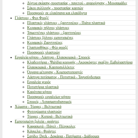
Δίχτυα σκίασης-προστασίας - παγετού - αναρρίχησης - Μουσαμάδες
Σάκοι συλλογής - προστασίας καρπών
Προσφορές σε ελαιόπανα και ελαιόδιχτα
Γλάστρες - Φερ Φορζέ
Πλαστικές γλάστρες - ζαρντινιέρες - Πιάτα πλαστικά
Κεραμικές πήλινες γλάστρες
Τσιμεντένιες γλάστρες - ζαρντινιέρες
Γλάστρες ξύλινες εμποτισμένες
Κεραμικές Ζαρντινιέρες
Γλαστροθήκες - Φέρ φορζέ
Προσφορές γλαστρών
Εργαλεία κήπου - Λάστιχα - Ελαιοκομικά - Σπορείς
Κλαδευτήρια - Ψαλίδια κορυφής - Ακροκόφτες γκαζόν- Εμβολιαστήρια
Ελαιοκομικά - Καρποσυλλέκτες
Όργανα μέτρησης - Κομποστοποιητές
Λάστιχα ποτίσματος - Ποτιστικά - Ταχυσύνδεσμοι
Εργαλεία χειρός
Ποτιστήρια πλαστικά
Καρότσια κήπου
Προσφορές εργαλείων κήπου
Σπορείς - Λιπασματοδιανομείς
Χώματα - Τύρφες - Βελτιωτικά
Φυτοχώματα γλαστρών
Τύρφες - Κοπριά - Βελτιωτικά
Εμποτισμένη ξυλεία - φράχτες
Καφασωτά - Πάνελ - Πέργκολες
Κάγκελα - Φράχτες
Σανίδες Deck - Δοκάρια - Πατήματα - Διάδρομοι