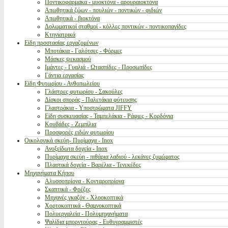
Ποντικοφάρμακα - μυοκτόνα - αρουραιοκτόνα
Απωθητικά ζώων - πουλιών - ποντικών - φιδιών
Απωθητικά - βιοκτόνα
Δολωματικοί σταθμοί - κόλλες ποντικών - ποντικοπαγίδες
Κτηνιατρικά
Είδη προστασίας εργαζομένων
Μποτάκια - Γαλότσες - Φόρμες
Μάσκες ψεκασμού
Ιμάντες - Γυαλιά - Ωτασπίδες - Προσωπίδες
Γάντια εργασίας
Είδη Φυτωρίου - Ανθοπωλείου
Γλάστρες φυτωρίου - Σακούλες
Δίσκοι σποράς - Παλετάκια φύτευσης
Γλαστράκια - Υποστρώματα JIFFY
Είδη συσκευασίας - Ταμπελάκια - Ράφιες - Κορδόνια
Κουβάδες - Ζεμπίλια
Προσφορές ειδών φυτωρίου
Οικολογικά σκεύη- Πυρίμαχα - Inox
Ανοξείδωτα δοχεία - Inox
Πυρίμαχα σκεύη - πιθάρια λαδιού - λεκάνες ζυμώματος
Πλαστικά δοχεία - Βαρέλια - Τενεκέδες
Μηχανήματα Κήπου
Αλυσσοπρίονα - Κονταροπρίονα
Σκαπτικά - Φρέζες
Μηχανές γκαζόν - Χλοοκοπτικά
Χορτοκοπτικά - Θαμνοκοπτικά
Πολυεργαλεία - Πολυμηχανήματα
Ψαλίδια μπορντούρας - Ευθυγραμμιστές