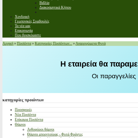
Βιβλία
Διακοσμητικά Κήπου
Χονδρική
Γεωπονικές Συμβουλές
Τα νέα μας
Επικοινωνία
Που βρισκόμαστε
Αρχική
»
Προϊόντα
»
Κατηγορίες Προϊόντων...
»
Αναρριχώμενα Φυτά
Η εταιρεία θα παραμε
Οι παραγγελίες
κατηγορίες
προιόντων
Προσφορές
Νέα Προϊόντα
Επίκαιρα Προϊόντα
Θάμνοι
Ανθοφόροι θάμνοι
Θάμνοι μπορντούρας - Φυτά Φράχτες