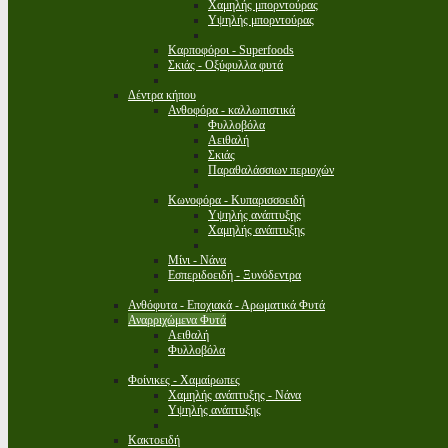
Χαμηλής μπορντούρας
Υψηλής μπορντούρας
Καρποφόροι - Superfoods
Σκιάς - Οξύφυλλα φυτά
Δέντρα κήπου
Ανθοφόρα - καλλωπιστικά
Φυλλοβόλα
Αειθαλή
Σκιάς
Παραθαλάσσιων περιοχών
Κωνοφόρα - Κυπαρισσοειδή
Υψηλής ανάπτυξης
Χαμηλής ανάπτυξης
Μίνι - Νάνα
Εσπεριδοειδή - Ξυνόδεντρα
Ανθόφυτα - Εποχιακά - Αρωματικά Φυτά
Αναρριχώμενα Φυτά
Αειθαλή
Φυλλοβόλα
Φοίνικες - Χαμαίρωπες
Χαμηλής ανάπτυξης - Νάνα
Υψηλής ανάπτυξης
Κακτοειδή