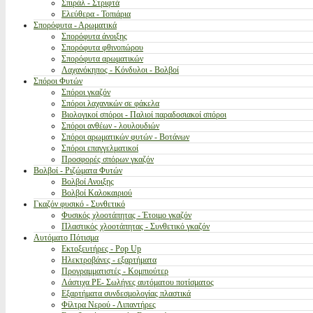
Σπιράλ - Στριφτά
Ελεύθερα - Τοπιάρια
Σπορόφυτα - Αρωματικά
Σπορόφυτα άνοιξης
Σπορόφυτα φθινοπώρου
Σπορόφυτα αρωματικών
Λαχανόκηπος - Κόνδυλοι - Βολβοί
Σπόροι Φυτών
Σπόροι γκαζόν
Σπόροι λαχανικών σε φάκελα
Βιολογικοί σπόροι - Παλιοί παραδοσιακοί σπόροι
Σπόροι ανθέων - λουλουδιών
Σπόροι αρωματικών φυτών - Βοτάνων
Σπόροι επαγγελματικοί
Προσφορές σπόρων γκαζόν
Βολβοί - Ριζώματα Φυτών
Βολβοί Ανοιξης
Βολβοί Καλοκαιριού
Γκαζόν φυσικό - Συνθετικό
Φυσικός χλοοτάπητας - Έτοιμο γκαζόν
Πλαστικός χλοοτάπητας - Συνθετικό γκαζόν
Αυτόματο Πότισμα
Εκτοξευτήρες - Pop Up
Ηλεκτροβάνες - εξαρτήματα
Προγραμματιστές - Κομπιούτερ
Λάστιχα PE- Σωλήνες αυτόματου ποτίσματος
Εξαρτήματα συνδεσμολογίας πλαστικά
Φίλτρα Νερού - Λιπαντήρες