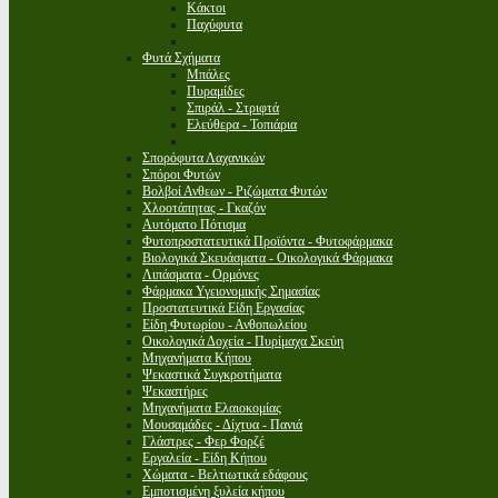
Κάκτοι
Παχύφυτα
Φυτά Σχήματα
Μπάλες
Πυραμίδες
Σπιράλ - Στριφτά
Ελεύθερα - Τοπιάρια
Σπορόφυτα Λαχανικών
Σπόροι Φυτών
Βολβοί Ανθεων - Ριζώματα Φυτών
Χλοοτάπητας - Γκαζόν
Αυτόματο Πότισμα
Φυτοπροστατευτικά Προϊόντα - Φυτοφάρμακα
Βιολογικά Σκευάσματα - Οικολογικά Φάρμακα
Λιπάσματα - Ορμόνες
Φάρμακα Υγειονομικής Σημασίας
Προστατευτικά Είδη Εργασίας
Είδη Φυτωρίου - Ανθοπωλείου
Οικολογικά Δοχεία - Πυρίμαχα Σκεύη
Μηχανήματα Κήπου
Ψεκαστικά Συγκροτήματα
Ψεκαστήρες
Μηχανήματα Ελαιοκομίας
Μουσαμάδες - Δίχτυα - Πανιά
Γλάστρες - Φερ Φορζέ
Εργαλεία - Είδη Κήπου
Χώματα - Βελτιωτικά εδάφους
Εμποτισμένη ξυλεία κήπου