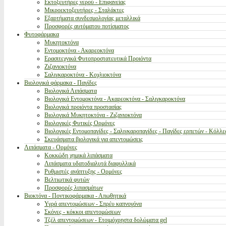
Εκτοξευτήρες νερού - Επιφανείας
Μικροεκτοξευτήρες - Σταλάκτες
Εξαρτήματα συνδεσμολογίας μεταλλικά
Προσφορές αυτόματου ποτίσματος
Φυτοφάρμακα
Μυκητοκτόνα
Εντομοκτόνα - Ακαρεοκτόνα
Ερασιτεχνικά Φυτοπροστατευτικά Προιόντα
Ζιζανιοκτόνα
Σαλιγκαροκτόνα - Κοχλιοκτόνα
Βιολογικά φάρμακα - Παγίδες
Βιολογικά Λιπάσματα
Βιολογικά Εντομοκτόνα - Ακαρεοκτόνα - Σαλιγκαροκτόνα
Βιολογικά προιόντα προστασίας
Βιολογικά Μυκητοκτόνα - Ζιζανιοκτόνα
Βιολογικές Φυτικές Ορμόνες
Βιολογικές Εντομοπαγίδες - Σαλιγκαροπαγίδες - Παγίδες ερπετών - Κόλλε
Σκευάσματα βιολογικά για απεντομώσεις
Λιπάσματα - Ορμόνες
Κοκκώδη χημικά λιπάσματα
Λιπάσματα υδατοδιαλυτά διαφυλλικά
Ρυθμιστές ανάπτυξης - Ορμόνες
Βελτιωτικά φυτών
Προσφορές λιπασμάτων
Βιοκτόνα - Ποντικοφάρμακα - Απωθητικά
Υγρά απεντομώσεων - Σπρέυ καπνογόνα
Σκόνες - κόκκοι απεντομώσεων
Τζέλ απεντομώσεων - Ετοιμόχρηστα δολώματα gel