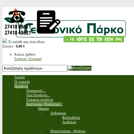
Το καλάθι σας είναι άδειο.
Σύνολο :
0,00 €
Καλώς ήρθατε
Σύνδεση | Εγγραφή
Αρχική
Η εταιρεία
Προϊόντα
Προσφορές...
Νέα Προϊόντα...
Επίκαιρα προϊόντα
Κατηγορίες Προϊόντων...
Θάμνοι
Ανθοφόροι
Φυλλοβόλοι
Αειθαλείς
Μπορντούρας - Φράχτες