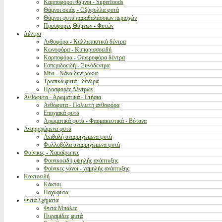
Καρποφόροι θάμνοι - Superfoods
Θάμνοι σκιάς - Οξύφυλλα φυτά
Θάμνοι φυτά παραθαλάσσιων περιοχών
Προσφορές Θάμνων - Φυτών
Δέντρα
Ανθοφόρα - Καλλωπιστικά δέντρα
Κωνοφόρα - Κυπαρισσοειδή
Καρποφόρα - Οπωροφόρα δέντρα
Εσπεριδοειδή - Ξυνόδεντρα
Μίνι - Νάνα δεντράκια
Τροπικά φυτά - δένδρα
Προσφορές Δέντρων
Ανθόφυτα - Αρωματικά - Ετήσια
Ανθόφυτα - Πολυετή ανθοφόρα
Εποχιακά φυτά
Αρωματικά φυτά - Φαρμακευτικά - Βότανα
Αναρριχώμενα φυτά
Αειθαλή αναρριχώμενα φυτά
Φυλλοβόλα αναρριχώμενα φυτά
Φοίνικες - Χαμαίρωπες
Φοινικοειδή υψηλής ανάπτυξης
Φοίνικες νάνοι - χαμηλής ανάπτυξης
Κακτοειδή
Κάκτοι
Παχύφυτα
Φυτά Σχήματα
Φυτά Μπάλες
Πυραμίδες φυτά