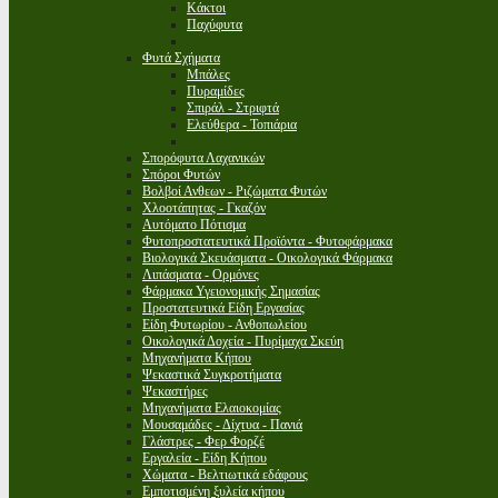
Κάκτοι
Παχύφυτα
Φυτά Σχήματα
Μπάλες
Πυραμίδες
Σπιράλ - Στριφτά
Ελεύθερα - Τοπιάρια
Σπορόφυτα Λαχανικών
Σπόροι Φυτών
Βολβοί Ανθεων - Ριζώματα Φυτών
Χλοοτάπητας - Γκαζόν
Αυτόματο Πότισμα
Φυτοπροστατευτικά Προϊόντα - Φυτοφάρμακα
Βιολογικά Σκευάσματα - Οικολογικά Φάρμακα
Λιπάσματα - Ορμόνες
Φάρμακα Υγειονομικής Σημασίας
Προστατευτικά Είδη Εργασίας
Είδη Φυτωρίου - Ανθοπωλείου
Οικολογικά Δοχεία - Πυρίμαχα Σκεύη
Μηχανήματα Κήπου
Ψεκαστικά Συγκροτήματα
Ψεκαστήρες
Μηχανήματα Ελαιοκομίας
Μουσαμάδες - Δίχτυα - Πανιά
Γλάστρες - Φερ Φορζέ
Εργαλεία - Είδη Κήπου
Χώματα - Βελτιωτικά εδάφους
Εμποτισμένη ξυλεία κήπου