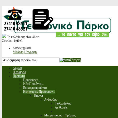
Το καλάθι σας είναι άδειο.
Σύνολο :
0,00 €
Καλώς ήρθατε
Σύνδεση | Εγγραφή
Αρχική
Η εταιρεία
Προϊόντα
Προσφορές...
Νέα Προϊόντα...
Επίκαιρα προϊόντα
Κατηγορίες Προϊόντων...
Θάμνοι
Ανθοφόροι
Φυλλοβόλοι
Αειθαλείς
Μπορντούρας - Φράχτες