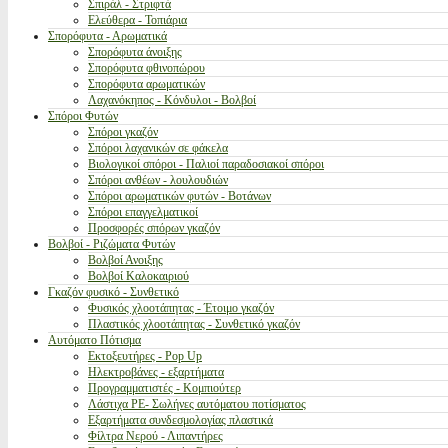
Σπιράλ - Στριφτά
Ελεύθερα - Τοπιάρια
Σπορόφυτα - Αρωματικά
Σπορόφυτα άνοιξης
Σπορόφυτα φθινοπώρου
Σπορόφυτα αρωματικών
Λαχανόκηπος - Κόνδυλοι - Βολβοί
Σπόροι Φυτών
Σπόροι γκαζόν
Σπόροι λαχανικών σε φάκελα
Βιολογικοί σπόροι - Παλιοί παραδοσιακοί σπόροι
Σπόροι ανθέων - λουλουδιών
Σπόροι αρωματικών φυτών - Βοτάνων
Σπόροι επαγγελματικοί
Προσφορές σπόρων γκαζόν
Βολβοί - Ριζώματα Φυτών
Βολβοί Ανοιξης
Βολβοί Καλοκαιριού
Γκαζόν φυσικό - Συνθετικό
Φυσικός χλοοτάπητας - Έτοιμο γκαζόν
Πλαστικός χλοοτάπητας - Συνθετικό γκαζόν
Αυτόματο Πότισμα
Εκτοξευτήρες - Pop Up
Ηλεκτροβάνες - εξαρτήματα
Προγραμματιστές - Κομπιούτερ
Λάστιχα PE- Σωλήνες αυτόματου ποτίσματος
Εξαρτήματα συνδεσμολογίας πλαστικά
Φίλτρα Νερού - Λιπαντήρες