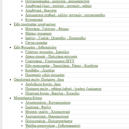
Ποντικοφάρμακα - μυοκτόνα - αρουραιοκτόνα
Απωθητικά ζώων - πουλιών - ποντικών - φιδιών
Απωθητικά - βιοκτόνα
Δολωματικοί σταθμοί - κόλλες ποντικών - ποντικοπαγίδες
Κτηνιατρικά
Είδη προστασίας εργαζομένων
Μποτάκια - Γαλότσες - Φόρμες
Μάσκες ψεκασμού
Ιμάντες - Γυαλιά - Ωτασπίδες - Προσωπίδες
Γάντια εργασίας
Είδη Φυτωρίου - Ανθοπωλείου
Γλάστρες φυτωρίου - Σακούλες
Δίσκοι σποράς - Παλετάκια φύτευσης
Γλαστράκια - Υποστρώματα JIFFY
Είδη συσκευασίας - Ταμπελάκια - Ράφιες - Κορδόνια
Κουβάδες - Ζεμπίλια
Προσφορές ειδών φυτωρίου
Οικολογικά σκεύη- Πυρίμαχα - Inox
Ανοξείδωτα δοχεία - Inox
Πυρίμαχα σκεύη - πιθάρια λαδιού - λεκάνες ζυμώματος
Πλαστικά δοχεία - Βαρέλια - Τενεκέδες
Μηχανήματα Κήπου
Αλυσσοπρίονα - Κονταροπρίονα
Σκαπτικά - Φρέζες
Μηχανές γκαζόν - Χλοοκοπτικά
Χορτοκοπτικά - Θαμνοκοπτικά
Πολυεργαλεία - Πολυμηχανήματα
Ψαλίδια μπορντούρας - Ευθυγραμμιστές