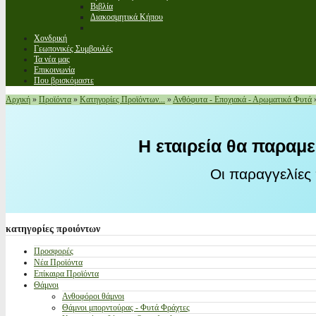
Βιβλία
Διακοσμητικά Κήπου
Χονδρική
Γεωπονικές Συμβουλές
Τα νέα μας
Επικοινωνία
Που βρισκόμαστε
Αρχική
»
Προϊόντα
»
Κατηγορίες Προϊόντων...
»
Ανθόφυτα - Εποχιακά - Αρωματικά Φυτά
Η εταιρεία θα παραμε
Οι παραγγελίες
κατηγορίες
προιόντων
Προσφορές
Νέα Προϊόντα
Επίκαιρα Προϊόντα
Θάμνοι
Ανθοφόροι θάμνοι
Θάμνοι μπορντούρας - Φυτά Φράχτες