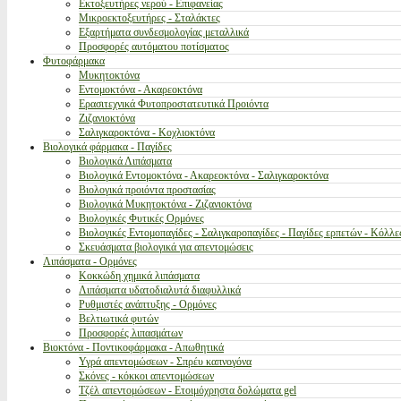
Εκτοξευτήρες νερού - Επιφανείας
Μικροεκτοξευτήρες - Σταλάκτες
Εξαρτήματα συνδεσμολογίας μεταλλικά
Προσφορές αυτόματου ποτίσματος
Φυτοφάρμακα
Μυκητοκτόνα
Εντομοκτόνα - Ακαρεοκτόνα
Ερασιτεχνικά Φυτοπροστατευτικά Προιόντα
Ζιζανιοκτόνα
Σαλιγκαροκτόνα - Κοχλιοκτόνα
Βιολογικά φάρμακα - Παγίδες
Βιολογικά Λιπάσματα
Βιολογικά Εντομοκτόνα - Ακαρεοκτόνα - Σαλιγκαροκτόνα
Βιολογικά προιόντα προστασίας
Βιολογικά Μυκητοκτόνα - Ζιζανιοκτόνα
Βιολογικές Φυτικές Ορμόνες
Βιολογικές Εντομοπαγίδες - Σαλιγκαροπαγίδες - Παγίδες ερπετών - Κόλλε
Σκευάσματα βιολογικά για απεντομώσεις
Λιπάσματα - Ορμόνες
Κοκκώδη χημικά λιπάσματα
Λιπάσματα υδατοδιαλυτά διαφυλλικά
Ρυθμιστές ανάπτυξης - Ορμόνες
Βελτιωτικά φυτών
Προσφορές λιπασμάτων
Βιοκτόνα - Ποντικοφάρμακα - Απωθητικά
Υγρά απεντομώσεων - Σπρέυ καπνογόνα
Σκόνες - κόκκοι απεντομώσεων
Τζέλ απεντομώσεων - Ετοιμόχρηστα δολώματα gel