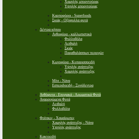
Χαμηλής μπορντούρας
Υψηλής μπορντούρας
Καρποφόροι - Superfoods
Σκιάς - Οξύφυλλα φυτά
Δέντρα κήπου
Ανθοφόρα - καλλωπιστικά
Φυλλοβόλα
Αειθαλή
Σκιάς
Παραθαλάσσιων περιοχών
Κωνοφόρα - Κυπαρισσοειδή
Υψηλής ανάπτυξης
Χαμηλής ανάπτυξης
Μίνι - Νάνα
Εσπεριδοειδή - Ξυνόδεντρα
Ανθόφυτα - Εποχιακά - Αρωματικά Φυτά
Αναρριχώμενα Φυτά
Αειθαλή
Φυλλοβόλα
Φοίνικες - Χαμαίρωπες
Χαμηλής ανάπτυξης - Νάνα
Υψηλής ανάπτυξης
Κακτοειδή