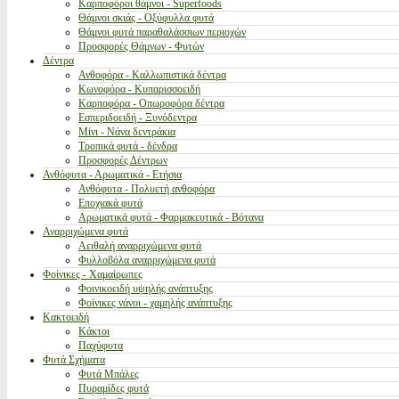
Καρποφόροι θάμνοι - Superfoods
Θάμνοι σκιάς - Οξύφυλλα φυτά
Θάμνοι φυτά παραθαλάσσιων περιοχών
Προσφορές Θάμνων - Φυτών
Δέντρα
Ανθοφόρα - Καλλωπιστικά δέντρα
Κωνοφόρα - Κυπαρισσοειδή
Καρποφόρα - Οπωροφόρα δέντρα
Εσπεριδοειδή - Ξυνόδεντρα
Μίνι - Νάνα δεντράκια
Τροπικά φυτά - δένδρα
Προσφορές Δέντρων
Ανθόφυτα - Αρωματικά - Ετήσια
Ανθόφυτα - Πολυετή ανθοφόρα
Εποχιακά φυτά
Αρωματικά φυτά - Φαρμακευτικά - Βότανα
Αναρριχώμενα φυτά
Αειθαλή αναρριχώμενα φυτά
Φυλλοβόλα αναρριχώμενα φυτά
Φοίνικες - Χαμαίρωπες
Φοινικοειδή υψηλής ανάπτυξης
Φοίνικες νάνοι - χαμηλής ανάπτυξης
Κακτοειδή
Κάκτοι
Παχύφυτα
Φυτά Σχήματα
Φυτά Μπάλες
Πυραμίδες φυτά