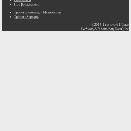
Επικοινωνία
Που βρισκόμαστε
Τρόποι αποστολής - Μεταφορικά
Τρόποι πληρωμής
©2014 Γεωπονικό Πάρκο
Σχεδίαση & Υλοποίηση DataQube