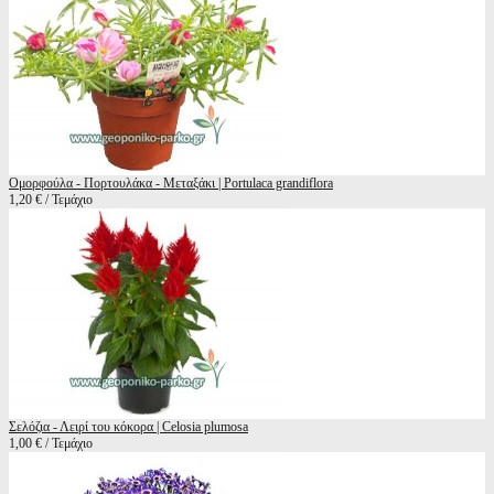
Ομορφούλα - Πορτουλάκα - Μεταξάκι | Portulaca grandiflora
1,20 € / Τεμάχιο
Σελόζια - Λειρί του κόκορα | Celosia plumosa
1,00 € / Τεμάχιο