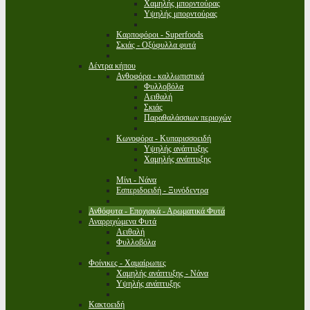
Χαμηλής μπορντούρας
Υψηλής μπορντούρας
Καρποφόροι - Superfoods
Σκιάς - Οξύφυλλα φυτά
Δέντρα κήπου
Ανθοφόρα - καλλωπιστικά
Φυλλοβόλα
Αειθαλή
Σκιάς
Παραθαλάσσιων περιοχών
Κωνοφόρα - Κυπαρισσοειδή
Υψηλής ανάπτυξης
Χαμηλής ανάπτυξης
Μίνι - Νάνα
Εσπεριδοειδή - Ξυνόδεντρα
Ανθόφυτα - Εποχιακά - Αρωματικά Φυτά
Αναρριχώμενα Φυτά
Αειθαλή
Φυλλοβόλα
Φοίνικες - Χαμαίρωπες
Χαμηλής ανάπτυξης - Νάνα
Υψηλής ανάπτυξης
Κακτοειδή