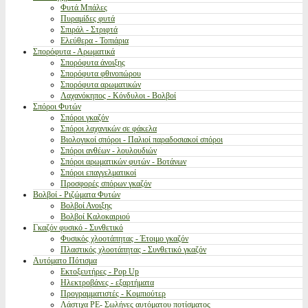
Φυτά Μπάλες
Πυραμίδες φυτά
Σπιράλ - Στριφτά
Ελεύθερα - Τοπιάρια
Σπορόφυτα - Αρωματικά
Σπορόφυτα άνοιξης
Σπορόφυτα φθινοπώρου
Σπορόφυτα αρωματικών
Λαχανόκηπος - Κόνδυλοι - Βολβοί
Σπόροι Φυτών
Σπόροι γκαζόν
Σπόροι λαχανικών σε φάκελα
Βιολογικοί σπόροι - Παλιοί παραδοσιακοί σπόροι
Σπόροι ανθέων - λουλουδιών
Σπόροι αρωματικών φυτών - Βοτάνων
Σπόροι επαγγελματικοί
Προσφορές σπόρων γκαζόν
Βολβοί - Ριζώματα Φυτών
Βολβοί Ανοιξης
Βολβοί Καλοκαιριού
Γκαζόν φυσικό - Συνθετικό
Φυσικός χλοοτάπητας - Έτοιμο γκαζόν
Πλαστικός χλοοτάπητας - Συνθετικό γκαζόν
Αυτόματο Πότισμα
Εκτοξευτήρες - Pop Up
Ηλεκτροβάνες - εξαρτήματα
Προγραμματιστές - Κομπιούτερ
Λάστιχα PE- Σωλήνες αυτόματου ποτίσματος