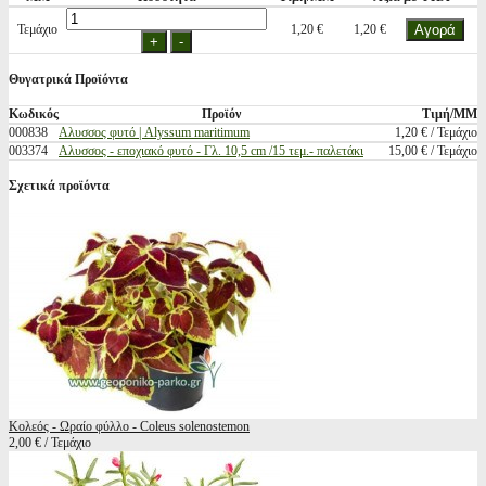
Τεμάχιο
1,20 €
1,20 €
Θυγατρικά Προϊόντα
Κωδικός
Προϊόν
Τιμή/ΜΜ
000838
Αλυσσος φυτό | Alyssum maritimum
1,20 € / Τεμάχιο
003374
Αλυσσος - εποχιακό φυτό - Γλ. 10,5 cm /15 τεμ.- παλετάκι
15,00 € / Τεμάχιο
Σχετικά προϊόντα
Κολεός - Ωραίο φύλλο - Coleus solenostemon
2,00 € / Τεμάχιο