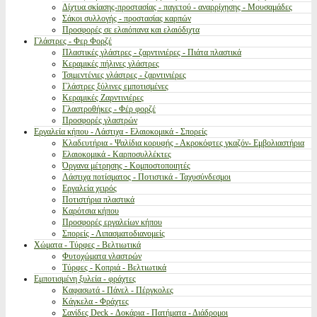
Δίχτυα σκίασης-προστασίας - παγετού - αναρρίχησης - Μουσαμάδες
Σάκοι συλλογής - προστασίας καρπών
Προσφορές σε ελαιόπανα και ελαιόδιχτα
Γλάστρες - Φερ Φορζέ
Πλαστικές γλάστρες - ζαρντινιέρες - Πιάτα πλαστικά
Κεραμικές πήλινες γλάστρες
Τσιμεντένιες γλάστρες - ζαρντινιέρες
Γλάστρες ξύλινες εμποτισμένες
Κεραμικές Ζαρντινιέρες
Γλαστροθήκες - Φέρ φορζέ
Προσφορές γλαστρών
Εργαλεία κήπου - Λάστιχα - Ελαιοκομικά - Σπορείς
Κλαδευτήρια - Ψαλίδια κορυφής - Ακροκόφτες γκαζόν- Εμβολιαστήρια
Ελαιοκομικά - Καρποσυλλέκτες
Όργανα μέτρησης - Κομποστοποιητές
Λάστιχα ποτίσματος - Ποτιστικά - Ταχυσύνδεσμοι
Εργαλεία χειρός
Ποτιστήρια πλαστικά
Καρότσια κήπου
Προσφορές εργαλείων κήπου
Σπορείς - Λιπασματοδιανομείς
Χώματα - Τύρφες - Βελτιωτικά
Φυτοχώματα γλαστρών
Τύρφες - Κοπριά - Βελτιωτικά
Εμποτισμένη ξυλεία - φράχτες
Καφασωτά - Πάνελ - Πέργκολες
Κάγκελα - Φράχτες
Σανίδες Deck - Δοκάρια - Πατήματα - Διάδρομοι