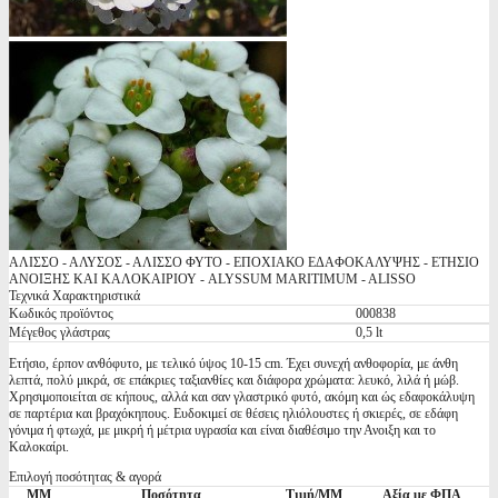
ΑΛΙΣΣΟ - ΑΛΥΣΟΣ - ΑΛΙΣΣΟ ΦΥΤΟ - ΕΠΟΧΙΑΚΟ ΕΔΑΦΟΚΑΛΥΨΗΣ - ΕΤΗΣΙΟ
ΑΝΟΙΞΗΣ ΚΑΙ ΚΑΛΟΚΑΙΡΙΟΥ - ALYSSUM MARITIMUM - ALISSO
Τεχνικά Χαρακτηριστικά
Κωδικός προϊόντος
000838
Μέγεθος γλάστρας
0,5 lt
Ετήσιο, έρπον ανθόφυτο, με τελικό ύψος 10-15 cm. Έχει συνεχή ανθοφορία, με άνθη
λεπτά, πολύ μικρά, σε επάκριες ταξιανθίες και διάφορα χρώματα: λευκό, λιλά ή μώβ.
Χρησιμοποιείται σε κήπους, αλλά και σαν γλαστρικό φυτό, ακόμη και ώς εδαφοκάλυψη
σε παρτέρια και βραχόκηπους. Ευδοκιμεί σε θέσεις ηλιόλουστες ή σκιερές, σε εδάφη
γόνιμα ή φτωχά, με μικρή ή μέτρια υγρασία και είναι διαθέσιμο την Ανοιξη και το
Καλοκαίρι.
Επιλογή ποσότητας & αγορά
ΜΜ
Ποσότητα
Τιμή/ΜΜ
Αξία με ΦΠΑ