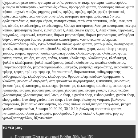
σχηματοποιημενα φυτα, φυτώρια αττικής, φυτωρια αττικης, φυτωρια πελοπονησσου,
φυτωρια πελοπονησσου, κατασκευές κήπων, προσφορές φυτών, προσφορες φυτων, φυτά
κήπου, μηχανές γκαζόν, μηχανες γκαζον, φρέζες, φρεζες, φρέζα, φρεζα, ψεκαστικά,
αρδευτικά, αρδευτικα, αυτόματο πότισμα, αυτοματο ποτισμα, αρδευτικά δίκτυα,
αρδευτικα δικτυα, πότισμα κήπου, ποτισμα κηπου, αυτόματα ποτιστικά, μπέκ, μπεκ, ποπ
απ, πόπ άπ, εκτοξευτήρες, εκτοξευτηρες, λάστιχα ποτίσματος, λαστιχα ποτισματος, κέντρα
κήπου, εμποτισμένη ξυλεία, εμποτισμενη ξυλεια, ξυλεία κήπου, ξυλεια κηπου, πέργκολες,
περγκολες, καφασωτά, καφασωτα, θάμνοι μπορντούρας, θαμνοι μπορντουρας, ανθοφόροι
θάμνοι, ανθοφοροι θαμνοι, γεωπονικά καταστήματα, γεωπονικα καταστηματα,
εγκυκλοπαίδεια φυτών, εγκυκλοπαιδεια φυτών, φωτο φυτων, φωτό φυτών, φωτογραφίες
φυτών, φωτογραφιες φυτων, οξύφυλλα, οξυφυλλα φυτα, χώμα, χωμα, τύρφη, τυρφη,
χούμος, χουμος, οργανική ουσία, οργανικη ουσια, κλαδεμένα φυτά, κλαδεμενα φυτα,
τσάπα, τσαπα, φτυάρι, φτυαρι, τσάπα, τσαπα, κλαδευτήρι, κλαδευτήρια, κλαδευτηρι,
ψαλίδια κλαδέματος, ψαλίδι κλαδέματος, ψαλιδι κλαδεματος, ψαλιδια κλαδεματος,
μπορντουροψάλιδα, μπορντουροψαλιδο, μεσηνέζα, μεσηνεζα, ακροκόπτης, ακροκόπτης,
τρίμερ, τριμερ, τρίμμερ, τριμμερ, θαμνοκοπτικό, θαμνοκοπτικο, ευθυγραμμιστης,
ευθυγραμμιστής, κλαδοφάγος, κλαδοφαγος, θρυμματιστής κλαδιών, θρυμματιστης
κλαδιων, ψεκαστικά συγκροτήματα, ψεκαστικα συγκροτηματα, ψεκαστικά, ψεκαστικα,
ψεκαστήρες, ψεκαστηρες, ψεκαστήρι, ψεκαστηρι, ψεκαστήρες προπίεσης, ψεκαστηρες
προπιεσης, έτοιμος χλοοτάπητας, ετοιμος χλοοταπητας, έτοιμο γκαζόν, ετοιμο γκαζον,
χλοοτάπητας, χλοοταπητας, sod, lawn, e shop, e garden shop, e shop garden, garden shop,
shop garden, free shop garden, free shop, e free shop, βιολογικη ντοματα, βιολογικα
σπορόφυτα, βελτιωτικα σκευασματα, ορμονες φυτων, εκτοξευτηρες τσαφ-τσαφ, μειγμα
γκαζον, ακαρεοκτόνα, λιπασμα 20-20-20, 30-10-10, βιολογικη προστασία φυτων,
πατατοσπορος, σακοι μανιταριών, μουσαμάδες, διχτυά σκίασης λαχανικών, pop-up
γραναζωτα γηπέδων, ζιζανιοκτόνα
τα
νέα μας
Προσφορά: Όλοι οι χειμερινοί Βολβόι -50% έως 15/2