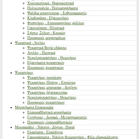
Χορτοκοπτικά - Θαμνοκοπτικά
Πολυεργαλεία - Πολυμηχανήματα
Ψαλίδια μπορντούρας - Ευθυγραμμιστές
Κλαδοφάγοι - Εξαερωτήρες
Φυσητήρες - Απορροφητήρες φύλλων
Γαιοτρύπανα - Πλυστικά
Σχίστες Ξύλων - Κορμών
Προσφορές μηχανημάτων
Ψεκαστικά - Αντλίες
Ψεκαστικά Βυτία εδάφους
Αντλίες - Πιεστικά
Νεφελοψεκαστήρες - Θειωτήρες
Εξαρτήματα ψεκαστικών
Προσφορές ψεκαστικών
Ψεκαστήρες
Ψεκαστήρες προπίεσης
Ψεκαστήρες Πλάτης - Επινώτιοι
Ψεκαστήρες μπαταρίας - βενζίνης
Ψεκαστήρες ζιζανιοκτονίας
Νεφελοψεκαστήρες - Θειωτήρες
Προσφορές ψεκαστήρων
Μηχανήματα Ελαιοκομίας
Ελαιοραβδιστικά μηχανήματα
Γεννήτριες - Δυναμό - Μετασχηματιστές
Προσφορές ελαιοραβδιστικών
Μουσαμάδες - Νάυλον - Δίχτυα - Πανιά
Ελαιόπανα - Ελαιόδιχτα
Γαιουφάσματα - Νάυλον θερμοκηπίου - Φίλμ εδαφοκάλυψης