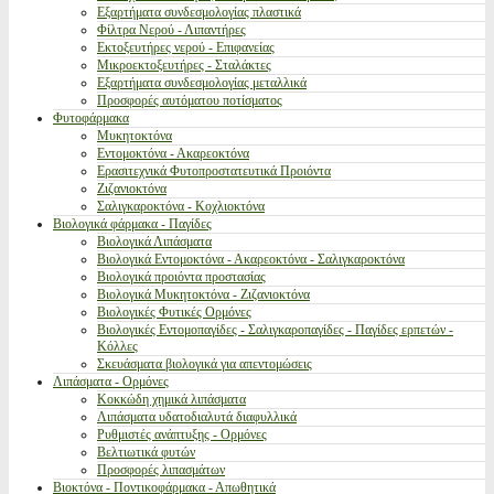
Εξαρτήματα συνδεσμολογίας πλαστικά
Φίλτρα Νερού - Λιπαντήρες
Εκτοξευτήρες νερού - Επιφανείας
Μικροεκτοξευτήρες - Σταλάκτες
Εξαρτήματα συνδεσμολογίας μεταλλικά
Προσφορές αυτόματου ποτίσματος
Φυτοφάρμακα
Μυκητοκτόνα
Εντομοκτόνα - Ακαρεοκτόνα
Ερασιτεχνικά Φυτοπροστατευτικά Προιόντα
Ζιζανιοκτόνα
Σαλιγκαροκτόνα - Κοχλιοκτόνα
Βιολογικά φάρμακα - Παγίδες
Βιολογικά Λιπάσματα
Βιολογικά Εντομοκτόνα - Ακαρεοκτόνα - Σαλιγκαροκτόνα
Βιολογικά προιόντα προστασίας
Βιολογικά Μυκητοκτόνα - Ζιζανιοκτόνα
Βιολογικές Φυτικές Ορμόνες
Βιολογικές Εντομοπαγίδες - Σαλιγκαροπαγίδες - Παγίδες ερπετών -
Κόλλες
Σκευάσματα βιολογικά για απεντομώσεις
Λιπάσματα - Ορμόνες
Κοκκώδη χημικά λιπάσματα
Λιπάσματα υδατοδιαλυτά διαφυλλικά
Ρυθμιστές ανάπτυξης - Ορμόνες
Βελτιωτικά φυτών
Προσφορές λιπασμάτων
Βιοκτόνα - Ποντικοφάρμακα - Απωθητικά