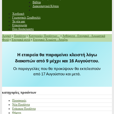
Βιβλία
Διακοσμητικά Κήπου
Χονδρική
Γεωπονικές Συμβουλές
Τα νέα μας
Επικοινωνία
Που βρισκόμαστε
Αρχική
»
Προϊόντα
»
Κατηγορίες Προϊόντων...
»
Ανθόφυτα - Εποχιακά - Αρωματικά
Φυτά
»
Εποχιακά φυτά
»
Εποχιακά Χειμώνα - Ανοιξης
Η εταιρεία θα παραμείνει κλειστή λόγω
διακοπών από 9 μέχρι και 16 Αυγούστου.
Οι παραγγελίες που θα προκύψουν θα εκτελεστούν
από 17 Αυγούστου και μετά.
κατηγορίες
προιόντων
Προσφορές
Νέα Προϊόντα
Επίκαιρα Προϊόντα
Θάμνοι