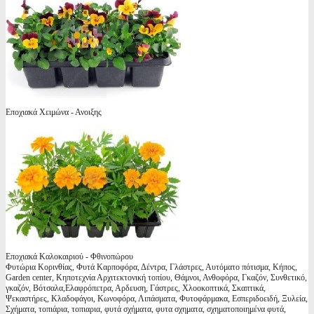
Εποχιακά Χειμώνα - Ανοιξης
Εποχιακά Καλοκαιριού - Φθινοπώρου
Φυτώρια Κορινθίας, Φυτά Καρποφόρα, Δέντρα, Γλάστρες, Αυτόματο πότισμα, Κήπος,
Garden center, Κηποτεχνία Αρχιτεκτονική τοπίου, Θάμνοι, Ανθοφόρα, Γκαζόν, Συνθετικό,
γκαζόν, Βότσαλα,Ελαφρόπετρα, Αρδευση, Γάστρες, Χλοοκοπτικά, Σκαπτικά,
Ψεκαστήρες, Κλαδοφάγοι, Κωνοφόρα, Λιπάσματα, Φυτοφάρμακα, Εσπεριδοειδή, Ξυλεία,
Σχήματα, τοπιάρια, τοπιαρια, φυτά σχήματα, φυτα σχηματα, σχηματοποιημένα φυτά,