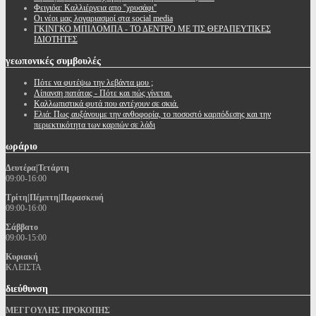
Φειγιόα: Καλλιέργεια απο ''χρυσάφι''
Oι νέοι μας λογαριασμοί στα social media
ΓΚΙΝΓΚΟ ΜΠΙΛΟΜΠΑ - ΤΟ ΔΕΝΤΡΟ ΜΕ ΤΙΣ ΘΕΡΑΠΕΥΤΙΚΕΣ
ΙΔΙΟΤΗΤΕΣ
γεωπονικές
συμβουλές
Πότε να φυτέψω την λεβάντα μου ;
Λίπανση πατάτας - Πότε και πώς γίνεται.
Καλλωπιστικά φυτά που αντέχουν σε σκιά.
Ελιά: Πως αυξάνουμε την ανθοφορία, το ποσοστό καρπόδεσης και την
περιεκτικότητα των καρπών σε λάδι
ωράριο
Δευτέρα|Τετάρτη
09:00-16:00
Τρίτη|Πέμπτη|Παρασκευή
09:00-16:00
Σάββατο
09:00-15:00
Κυριακή
ΚΛΕΙΣΤΑ
διεύθυνση
ΜΕΓΓΟΥΛΗΣ ΠΡΟΚΟΠΗΣ