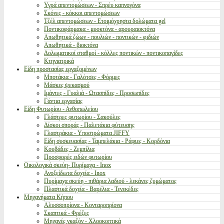
Υγρά απεντομώσεων - Σπρέυ καπνογόνα
Σκόνες - κόκκοι απεντομώσεων
Τζέλ απεντομώσεων - Ετοιμόχρηστα δολώματα gel
Ποντικοφάρμακα - μυοκτόνα - αρουραιοκτόνα
Απωθητικά ζώων - πουλιών - ποντικών - φιδιών
Απωθητικά - βιοκτόνα
Δολωματικοί σταθμοί - κόλλες ποντικών - ποντικοπαγίδες
Κτηνιατρικά
Είδη προστασίας εργαζομένων
Μποτάκια - Γαλότσες - Φόρμες
Μάσκες ψεκασμού
Ιμάντες - Γυαλιά - Ωτασπίδες - Προσωπίδες
Γάντια εργασίας
Είδη Φυτωρίου - Ανθοπωλείου
Γλάστρες φυτωρίου - Σακούλες
Δίσκοι σποράς - Παλετάκια φύτευσης
Γλαστράκια - Υποστρώματα JIFFY
Είδη συσκευασίας - Ταμπελάκια - Ράφιες - Κορδόνια
Κουβάδες - Ζεμπίλια
Προσφορές ειδών φυτωρίου
Οικολογικά σκεύη- Πυρίμαχα - Inox
Ανοξείδωτα δοχεία - Inox
Πυρίμαχα σκεύη - πιθάρια λαδιού - λεκάνες ζυμώματος
Πλαστικά δοχεία - Βαρέλια - Τενεκέδες
Μηχανήματα Κήπου
Αλυσσοπρίονα - Κονταροπρίονα
Σκαπτικά - Φρέζες
Μηχανές γκαζόν - Χλοοκοπτικά