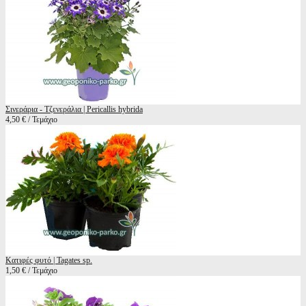
Σινεράρια - Τζενεράλια | Pericallis hybrida
4,50 € / Τεμάχιο
Κατιφές φυτό | Tagates sp.
1,50 € / Τεμάχιο