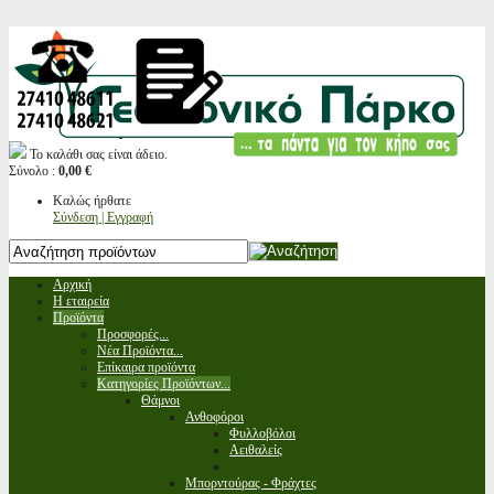
Το καλάθι σας είναι άδειο.
Σύνολο :
0,00 €
Καλώς ήρθατε
Σύνδεση | Εγγραφή
Αρχική
Η εταιρεία
Προϊόντα
Προσφορές...
Νέα Προϊόντα...
Επίκαιρα προϊόντα
Κατηγορίες Προϊόντων...
Θάμνοι
Ανθοφόροι
Φυλλοβόλοι
Αειθαλείς
Μπορντούρας - Φράχτες