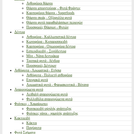
Ανθοφόροι θάμνοι
Θάμνοι μπορντούρας - Φυτά Φράχτες
Καρποφόροι θάμνοι - Superfoods
Θάμνοι σκιάς - Οξύφυλλα φυτά
Θάμνοι φυτά παραθαλάσσιων περιοχών
Προσφορές Θάμνων - Φυτών
Δέντρα
Ανθοφόρα - Καλλωπιστικά δέντρα
Κωνοφόρα - Κυπαρισσοειδή
Καρποφόρα - Οπωροφόρα δέντρα
Εσπεριδοειδή - Ξυνόδεντρα
Μίνι - Νάνα δεντράκια
Τροπικά φυτά - δένδρα
Προσφορές Δέντρων
Ανθόφυτα - Αρωματικά - Ετήσια
Ανθόφυτα - Πολυετή ανθοφόρα
Εποχιακά φυτά
Αρωματικά φυτά - Φαρμακευτικά - Βότανα
Αναρριχώμενα φυτά
Αειθαλή αναρριχώμενα φυτά
Φυλλοβόλα αναρριχώμενα φυτά
Φοίνικες - Χαμαίρωπες
Φοινικοειδή υψηλής ανάπτυξης
Φοίνικες νάνοι - χαμηλής ανάπτυξης
Κακτοειδή
Κάκτοι
Παχύφυτα
Φυτά Σχήματα