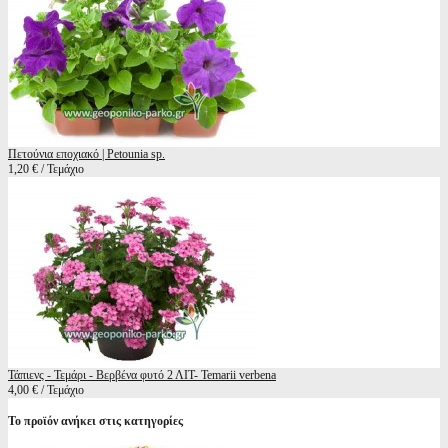
Πετούνια εποχιακό | Petounia sp.
1,20 € / Τεμάχιο
Τάπιενς - Τεμάρι - Βερβένα φυτό 2 ΛΙΤ- Temarii verbena
4,00 € / Τεμάχιο
Το προϊόν ανήκει στις κατηγορίες