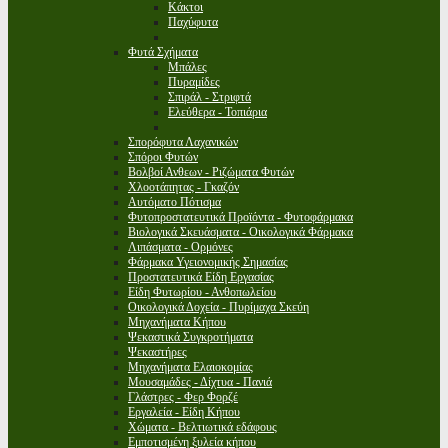
Κάκτοι
Παχύφυτα
Φυτά Σχήματα
Μπάλες
Πυραμίδες
Σπιράλ - Στριφτά
Ελεύθερα - Τοπιάρια
Σπορόφυτα Λαχανικών
Σπόροι Φυτών
Βολβοί Ανθεων - Ριζώματα Φυτών
Χλοοτάπητας - Γκαζόν
Αυτόματο Πότισμα
Φυτοπροστατευτικά Προϊόντα - Φυτοφάρμακα
Βιολογικά Σκευάσματα - Οικολογικά Φάρμακα
Λιπάσματα - Ορμόνες
Φάρμακα Υγειονομικής Σημασίας
Προστατευτικά Είδη Εργασίας
Είδη Φυτωρίου - Ανθοπωλείου
Οικολογικά Δοχεία - Πυρίμαχα Σκεύη
Μηχανήματα Κήπου
Ψεκαστικά Συγκροτήματα
Ψεκαστήρες
Μηχανήματα Ελαιοκομίας
Μουσαμάδες - Δίχτυα - Πανιά
Γλάστρες - Φερ Φορζέ
Εργαλεία - Είδη Κήπου
Χώματα - Βελτιωτικά εδάφους
Εμποτισμένη ξυλεία κήπου