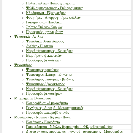
Πολυεργαλεία - Πολυμηχανήματα
Ψαλίδια μπορντούρας - Ευθυγραμμιστές
Κλαδοφάγοι - Εξαερωτήρες
Φυσητήρες - Απορροφητήρες φύλλων
Γαιοτρύπανα - Πλυστικά
Σχίστες Ξύλων - Κορμών
Προσφορές μηχανημάτων
Ψεκαστικά - Αντλίες
Ψεκαστικά Βυτία εδάφους
Αντλίες - Πιεστικά
Νεφελοψεκαστήρες - Θειωτήρες
Εξαρτήματα ψεκαστικών
Προσφορές ψεκαστικών
Ψεκαστήρες
Ψεκαστήρες προπίεσης
Ψεκαστήρες Πλάτης - Επινώτιοι
Ψεκαστήρες μπαταρίας - βενζίνης
Ψεκαστήρες ζιζανιοκτονίας
Νεφελοψεκαστήρες - Θειωτήρες
Προσφορές ψεκαστήρων
Μηχανήματα Ελαιοκομίας
Ελαιοραβδιστικά μηχανήματα
Γεννήτριες - Δυναμό - Μετασχηματιστές
Προσφορές ελαιοραβδιστικών
Μουσαμάδες - Νάυλον - Δίχτυα - Πανιά
Ελαιόπανα - Ελαιόδιχτα
Γαιουφάσματα - Νάυλον θερμοκηπίου - Φίλμ εδαφοκάλυψης
Δίχτυα σκίασης-προστασίας - παγετού - αναρρίχησης - Μουσαμάδες