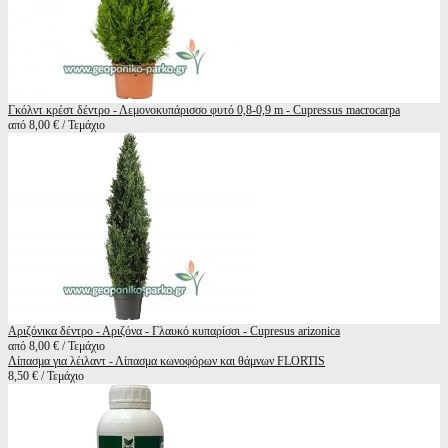
Γκόλντ κρέστ δέντρο - Λεμονοκυπάρισσο φυτό 0,8-0,9 m - Cupressus macrocarpa
από 8,00 € / Τεμάχιο
Αριζόνικα δέντρο - Αριζόνα - Γλαυκό κυπαρίσσι - Cupresus arizonica
από 8,00 € / Τεμάχιο
Λίπασμα για λέιλαντ - Λίπασμα κωνοφόρων και θάμνων FLORTIS
8,50 € / Τεμάχιο