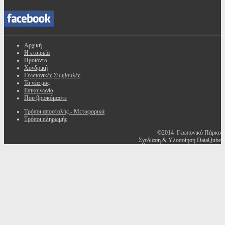
Αρχική
Η εταιρεία
Προϊόντα
Χονδρική
Γεωπονικές Συμβουλές
Τα νέα μας
Επικοινωνία
Που βρισκόμαστε
Τρόποι αποστολής - Μεταφορικά
Τρόποι πληρωμής
©2014 Γεωπονικό Πάρκο
Σχεδίαση & Υλοποίηση DataQube