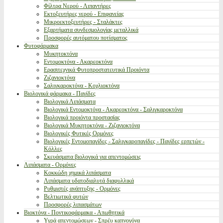
Φίλτρα Νερού - Λιπαντήρες
Εκτοξευτήρες νερού - Επιφανείας
Μικροεκτοξευτήρες - Σταλάκτες
Εξαρτήματα συνδεσμολογίας μεταλλικά
Προσφορές αυτόματου ποτίσματος
Φυτοφάρμακα
Μυκητοκτόνα
Εντομοκτόνα - Ακαρεοκτόνα
Ερασιτεχνικά Φυτοπροστατευτικά Προιόντα
Ζιζανιοκτόνα
Σαλιγκαροκτόνα - Κοχλιοκτόνα
Βιολογικά φάρμακα - Παγίδες
Βιολογικά Λιπάσματα
Βιολογικά Εντομοκτόνα - Ακαρεοκτόνα - Σαλιγκαροκτόνα
Βιολογικά προιόντα προστασίας
Βιολογικά Μυκητοκτόνα - Ζιζανιοκτόνα
Βιολογικές Φυτικές Ορμόνες
Βιολογικές Εντομοπαγίδες - Σαλιγκαροπαγίδες - Παγίδες ερπετών -
Κόλλες
Σκευάσματα βιολογικά για απεντομώσεις
Λιπάσματα - Ορμόνες
Κοκκώδη χημικά λιπάσματα
Λιπάσματα υδατοδιαλυτά διαφυλλικά
Ρυθμιστές ανάπτυξης - Ορμόνες
Βελτιωτικά φυτών
Προσφορές λιπασμάτων
Βιοκτόνα - Ποντικοφάρμακα - Απωθητικά
Υγρά απεντομώσεων - Σπρέυ καπνογόνα