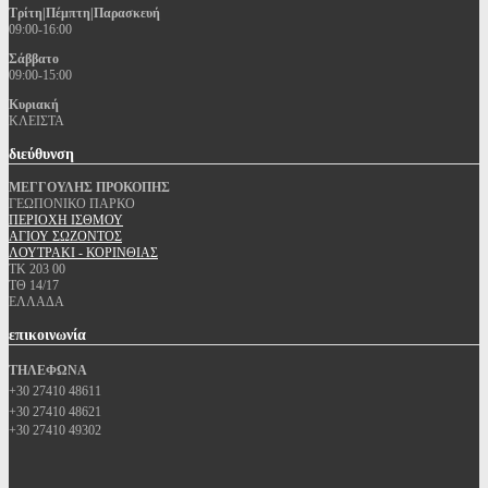
Τρίτη|Πέμπτη|Παρασκευή
09:00-16:00
Σάββατο
09:00-15:00
Κυριακή
ΚΛΕΙΣΤΑ
διεύθυνση
ΜΕΓΓΟΥΛΗΣ ΠΡΟΚΟΠΗΣ
ΓΕΩΠΟΝΙΚΟ ΠΑΡΚΟ
ΠΕΡΙΟΧΗ ΙΣΘΜΟΥ
ΑΓΙΟΥ ΣΩΖΟΝΤΟΣ
ΛΟΥΤΡΑΚΙ - ΚΟΡΙΝΘΙΑΣ
ΤΚ 203 00
ΤΘ 14/17
ΕΛΛΑΔΑ
επικοινωνία
ΤΗΛΕΦΩΝΑ
+30 27410 48611
+30 27410 48621
+30 27410 49302