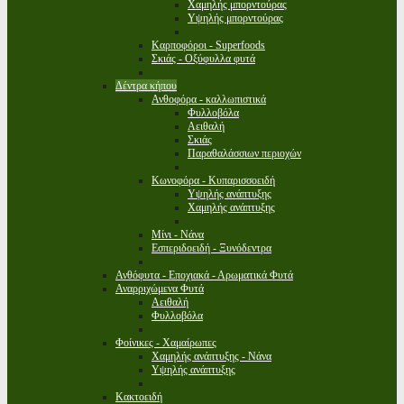
Χαμηλής μπορντούρας
Υψηλής μπορντούρας
Καρποφόροι - Superfoods
Σκιάς - Οξύφυλλα φυτά
Δέντρα κήπου
Ανθοφόρα - καλλωπιστικά
Φυλλοβόλα
Αειθαλή
Σκιάς
Παραθαλάσσιων περιοχών
Κωνοφόρα - Κυπαρισσοειδή
Υψηλής ανάπτυξης
Χαμηλής ανάπτυξης
Μίνι - Νάνα
Εσπεριδοειδή - Ξυνόδεντρα
Ανθόφυτα - Εποχιακά - Αρωματικά Φυτά
Αναρριχώμενα Φυτά
Αειθαλή
Φυλλοβόλα
Φοίνικες - Χαμαίρωπες
Χαμηλής ανάπτυξης - Νάνα
Υψηλής ανάπτυξης
Κακτοειδή