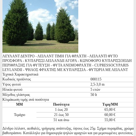
ΛΕΥΛΑΝΤ ΔΕΝΤΡΟ - ΛΕΙΛΑΝΤ ΤΙΜΗ ΓΙΑ ΦΡΑΧΤΗ - ΛΕΙΛΑΝΤΙ ΦΥΤΟ
ΠΡΟΣΦΟΡΑ - ΚΥΠΑΡΙΣΣΙ ΛΕΙΛΑΝΔΙΙ ΑΓΟΡΑ - ΚΩΝΟΦΟΡΟ ΚΥΠΑΡΙΣΣΟΕΙΔΗ
ΠΕΡΙΦΡΑΞΗΣ ΓΙΑ ΦΥΤΕΥΣΗ - ΦΥΤΑ ΑΝΕΜΟΦΡΑΧΤΗ - CUPRESSOCYPARIS
LEYLANDII - ΨΗΛΟΣ ΦΡΑΧΤΗΣ ΜΕ ΚΥΠΑΡΙΣΣΙΑ - ΦΥΤΩΡΙΑ ΜΕ ΛΕΙΛΑΝΤ
Τεχνικά Χαρακτηριστικά
Κωδικός προϊόντος
000115
Υψος φυτού
2,5-3,0 m
Ηλικία φυτού
5 ετών
Μέγεθος γλάστρας
50 lt
Κλιμάκωση τιμής ανά ποσότητα
ΜΜ
Ποσότητα
Τιμη/ΜΜ
1 έως 20
65,00 €
Τεμάχιο
21 έως 50
60,00 €
51 και άνω
55,00 €
Δένδρο λέιλαντ, αειθαλές, γρήγορης ανάπτυξης, ύψους έως 25μ. Σχήμα πυραμίδας, χρώμα
βαθυπράσινο. Κατάλληλο για δημιουργία ψηλών φραχτών και για μεμονωμένες φυτεύσεις.