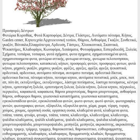
Προσφορές Δέντρων
Φυτώρια Κορινθίας, Φυτά Καρποφόρα, Δέντρα, Γλάστρες, Αυτόματο πότισμα, Κήπος,
Garden center, Κηποτεχνία Αρχιτεκτονική τοπίου, Θάμνοι, Ανθοφόρα, Γκαζόν, Συνθετικό,
γκαζόν, Βότσαλα,Ελαφρόπετρα, Αρδευση, Γάστρες, Χλοοκοπτικά, Σκαπτικά,
Ψεκαστήρες, Κλαδοφάγοι, Κωνοφόρα, Λιπάσματα, Φυτοφάρμακα, Εσπεριδοειδή, Ξυλεία,
Σχήματα, τοπιάρια, τοπιαρια, φυτά σχήματα, φυτα σχηματα, σχηματοποιημένα φυτά,
σχηματοποιημενα φυτα, φυτώρια αττικής, φυτωρια αττικης, φυτωρια πελοπονησσου,
φυτωρια πελοπονησσου, κατασκευές κήπων, προσφορές φυτών, προσφορες φυτων, φυτά
κήπου, μηχανές γκαζόν, μηχανες γκαζον, φρέζες, φρεζες, φρέζα, φρεζα, ψεκαστικά,
αρδευτικά, αρδευτικα, αυτόματο πότισμα, αυτοματο ποτισμα, αρδευτικά δίκτυα,
αρδευτικα δικτυα, πότισμα κήπου, ποτισμα κηπου, αυτόματα ποτιστικά, μπέκ, μπεκ, ποπ
απ, πόπ άπ, εκτοξευτήρες, εκτοξευτηρες, λάστιχα ποτίσματος, λαστιχα ποτισματος, κέντρα
κήπου, εμποτισμένη ξυλεία, εμποτισμενη ξυλεια, ξυλεία κήπου, ξυλεια κηπου, πέργκολες,
περγκολες, καφασωτά, καφασωτα, θάμνοι μπορντούρας, θαμνοι μπορντουρας, ανθοφόροι
θάμνοι, ανθοφοροι θαμνοι, γεωπονικά καταστήματα, γεωπονικα καταστηματα,
εγκυκλοπαίδεια φυτών, εγκυκλοπαιδεια φυτών, φωτο φυτων, φωτό φυτών, φωτογραφίες
φυτών, φωτογραφιες φυτων, οξύφυλλα, οξυφυλλα φυτα, χώμα, χωμα, τύρφη, τυρφη,
χούμος, χουμος, οργανική ουσία, οργανικη ουσια, κλαδεμένα φυτά, κλαδεμενα φυτα,
τσάπα, τσαπα, φτυάρι, φτυαρι, τσάπα, τσαπα, κλαδευτήρι, κλαδευτήρια, κλαδευτηρι,
ψαλίδια κλαδέματος, ψαλίδι κλαδέματος, ψαλιδι κλαδεματος, ψαλιδια κλαδεματος,
μπορντουροψάλιδα, μπορντουροψαλιδο, μεσηνέζα, μεσηνεζα, ακροκόπτης, ακροκόπτης,
τρίμερ, τριμερ, τρίμμερ, τριμμερ, θαμνοκοπτικό, θαμνοκοπτικο, ευθυγραμμιστης,
ευθυγραμμιστής, κλαδοφάγος, κλαδοφαγος, θρυμματιστής κλαδιών, θρυμματιστης
κλαδιων, ψεκαστικά συγκροτήματα, ψεκαστικα συγκροτηματα, ψεκαστικά, ψεκαστικα,