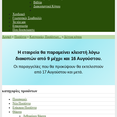
Βιβλία
Διακοσμητικά Κήπου
Χονδρική
Γεωπονικές Συμβουλές
Τα νέα μας
Επικοινωνία
Που βρισκόμαστε
Αρχική
»
Προϊόντα
»
Κατηγορίες Προϊόντων...
»
Δέντρα κήπου
Η εταιρεία θα παραμείνει κλειστή λόγω
διακοπών από 9 μέχρι και 16 Αυγούστου.
Οι παραγγελίες που θα προκύψουν θα εκτελεστούν
από 17 Αυγούστου και μετά.
κατηγορίες
προιόντων
Προσφορές
Νέα Προϊόντα
Επίκαιρα Προϊόντα
Θάμνοι
Ανθοφόροι θάμνοι