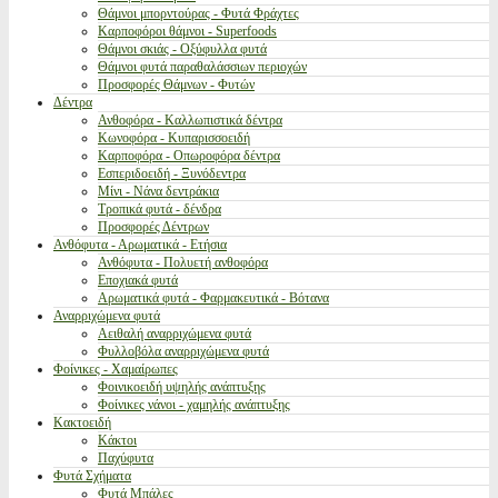
Θάμνοι μπορντούρας - Φυτά Φράχτες
Καρποφόροι θάμνοι - Superfoods
Θάμνοι σκιάς - Οξύφυλλα φυτά
Θάμνοι φυτά παραθαλάσσιων περιοχών
Προσφορές Θάμνων - Φυτών
Δέντρα
Ανθοφόρα - Καλλωπιστικά δέντρα
Κωνοφόρα - Κυπαρισσοειδή
Καρποφόρα - Οπωροφόρα δέντρα
Εσπεριδοειδή - Ξυνόδεντρα
Μίνι - Νάνα δεντράκια
Τροπικά φυτά - δένδρα
Προσφορές Δέντρων
Ανθόφυτα - Αρωματικά - Ετήσια
Ανθόφυτα - Πολυετή ανθοφόρα
Εποχιακά φυτά
Αρωματικά φυτά - Φαρμακευτικά - Βότανα
Αναρριχώμενα φυτά
Αειθαλή αναρριχώμενα φυτά
Φυλλοβόλα αναρριχώμενα φυτά
Φοίνικες - Χαμαίρωπες
Φοινικοειδή υψηλής ανάπτυξης
Φοίνικες νάνοι - χαμηλής ανάπτυξης
Κακτοειδή
Κάκτοι
Παχύφυτα
Φυτά Σχήματα
Φυτά Μπάλες