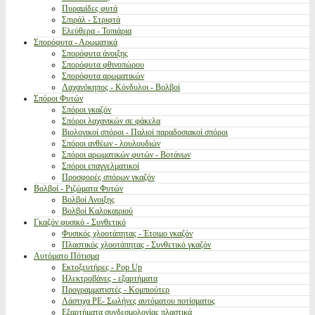
Πυραμίδες φυτά
Σπιράλ - Στριφτά
Ελεύθερα - Τοπιάρια
Σπορόφυτα - Αρωματικά
Σπορόφυτα άνοιξης
Σπορόφυτα φθινοπώρου
Σπορόφυτα αρωματικών
Λαχανόκηπος - Κόνδυλοι - Βολβοί
Σπόροι Φυτών
Σπόροι γκαζόν
Σπόροι λαχανικών σε φάκελα
Βιολογικοί σπόροι - Παλιοί παραδοσιακοί σπόροι
Σπόροι ανθέων - λουλουδιών
Σπόροι αρωματικών φυτών - Βοτάνων
Σπόροι επαγγελματικοί
Προσφορές σπόρων γκαζόν
Βολβοί - Ριζώματα Φυτών
Βολβοί Ανοιξης
Βολβοί Καλοκαιριού
Γκαζόν φυσικό - Συνθετικό
Φυσικός χλοοτάπητας - Έτοιμο γκαζόν
Πλαστικός χλοοτάπητας - Συνθετικό γκαζόν
Αυτόματο Πότισμα
Εκτοξευτήρες - Pop Up
Ηλεκτροβάνες - εξαρτήματα
Προγραμματιστές - Κομπιούτερ
Λάστιχα PE- Σωλήνες αυτόματου ποτίσματος
Εξαρτήματα συνδεσμολογίας πλαστικά