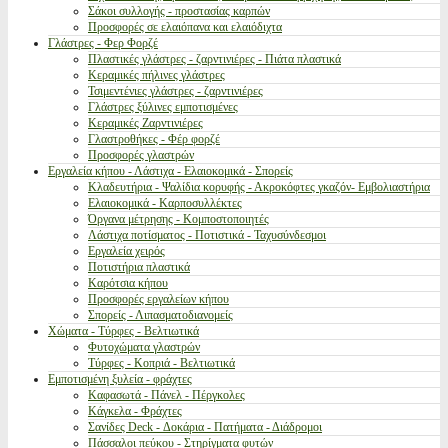
Σάκοι συλλογής - προστασίας καρπών
Προσφορές σε ελαιόπανα και ελαιόδιχτα
Γλάστρες - Φερ Φορζέ
Πλαστικές γλάστρες - ζαρντινιέρες - Πιάτα πλαστικά
Κεραμικές πήλινες γλάστρες
Τσιμεντένιες γλάστρες - ζαρντινιέρες
Γλάστρες ξύλινες εμποτισμένες
Κεραμικές Ζαρντινιέρες
Γλαστροθήκες - Φέρ φορζέ
Προσφορές γλαστρών
Εργαλεία κήπου - Λάστιχα - Ελαιοκομικά - Σπορείς
Κλαδευτήρια - Ψαλίδια κορυφής - Ακροκόφτες γκαζόν- Εμβολιαστήρια
Ελαιοκομικά - Καρποσυλλέκτες
Όργανα μέτρησης - Κομποστοποιητές
Λάστιχα ποτίσματος - Ποτιστικά - Ταχυσύνδεσμοι
Εργαλεία χειρός
Ποτιστήρια πλαστικά
Καρότσια κήπου
Προσφορές εργαλείων κήπου
Σπορείς - Λιπασματοδιανομείς
Χώματα - Τύρφες - Βελτιωτικά
Φυτοχώματα γλαστρών
Τύρφες - Κοπριά - Βελτιωτικά
Εμποτισμένη ξυλεία - φράχτες
Καφασωτά - Πάνελ - Πέργκολες
Κάγκελα - Φράχτες
Σανίδες Deck - Δοκάρια - Πατήματα - Διάδρομοι
Πάσσαλοι πεύκου - Στηρίγματα φυτών