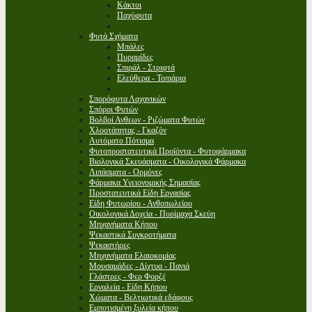
Κάκτοι
Παχύφυτα
Φυτά Σχήματα
Μπάλες
Πυραμίδες
Σπιράλ - Στριφτά
Ελεύθερα - Τοπιάρια
Σπορόφυτα Λαχανικών
Σπόροι Φυτών
Βολβοί Ανθεων - Ριζώματα Φυτών
Χλοοτάπητας - Γκαζόν
Αυτόματο Πότισμα
Φυτοπροστατευτικά Προϊόντα - Φυτοφάρμακα
Βιολογικά Σκευάσματα - Οικολογικά Φάρμακα
Λιπάσματα - Ορμόνες
Φάρμακα Υγειονομικής Σημασίας
Προστατευτικά Είδη Εργασίας
Είδη Φυτωρίου - Ανθοπωλείου
Οικολογικά Δοχεία - Πυρίμαχα Σκεύη
Μηχανήματα Κήπου
Ψεκαστικά Συγκροτήματα
Ψεκαστήρες
Μηχανήματα Ελαιοκομίας
Μουσαμάδες - Δίχτυα - Πανιά
Γλάστρες - Φερ Φορζέ
Εργαλεία - Είδη Κήπου
Χώματα - Βελτιωτικά εδάφους
Εμποτισμένη ξυλεία κήπου