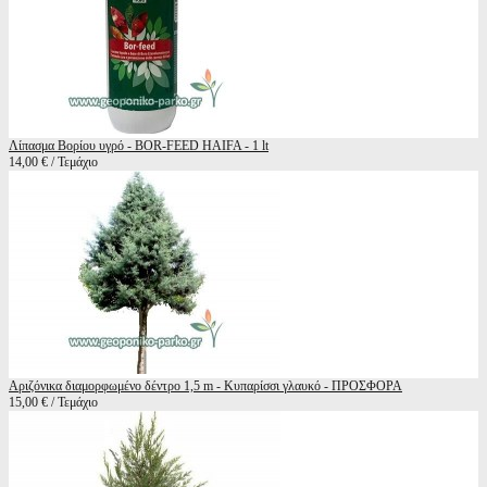
Λίπασμα Βορίου υγρό - BOR-FEED HAIFA - 1 lt
14,00 € / Τεμάχιο
Αριζόνικα διαμορφωμένο δέντρο 1,5 m - Κυπαρίσσι γλαυκό - ΠΡΟΣΦΟΡΑ
15,00 € / Τεμάχιο