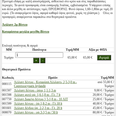
Προτιμά εδάφη με καλή αποστράγγιση, ανθεκτικό στο κρύο και στις παραθαλάσσιες
περιοχές. Τα φυτά προσφοράς είναι εισαγωγής Ιταλίας, εμβολιασμένα. Υπάρχουν επίσης
και άλλα μεγέθη σε αντίστοιχες τιμές ΠΡΟΣΦΟΡΑΣ: Φυτό ύψους 1,60-1,80m με τιμή 20
ευρώ. (Το αναφερόμενο ύψος, αφορά καθαρό ύψος φυτού, χωρίς τη γλάστρα.). Ολες οι
προσφορές αναφέρονται παρακάτω στα θυγατρικά προιόντα.
Λεύλαντ 2μ-Βίντεο
Κυπαρίσσια μεγάλα μεγέθη-Βίντεο
Επιλογή ποσότητας & αγορά
ΜΜ
Ποσότητα
Τιμή/ΜΜ
Αξία με ΦΠΑ
Τεμάχιο
65,00 €
65,00 €
Θυγατρικά Προϊόντα
Κωδικός
Προϊόν
Τιμή/ΜΜ
Λέιλαντ δέντρο - Κυπαρίσσι Λέυλαντι- 2,5-3,0 m -
από 55,00 € /
000115
Cupressocyparis leylandii
Τεμάχιο
001597
Λέυλαντ δέντρο - ύψος 1,1-1,3 m
9,00 € / Τεμάχιο
001598
Λέιλαντ φυτό υψ. 1,6-1,8 m - Γλ. 7 lt
20,00 € / Τεμάχιο
007759
Λέιλαντ Διαμ/νο δέντρο 1,5-1,8 m - 10 ΛΙΤ
25,00 € / Τεμάχιο
001599
Λέιλαντ δέντρο - ύψ.1,8-2 m - Γλ.18 lt
40,00 € / Τεμάχιο
001601
Λέιλαντ δένδρο ύψ. 2-2,3 m - Γλ. 20 lt
45,00 € / Τεμάχιο
008070
Λέιλαντ δέντρο - υψ.3-3,5 m / 50 lt
80,00 € / Τεμάχιο