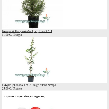
Κυπαρίσσι Πλαγιόκλαδο 1,0-1,1 m - 3 ΛΙΤ
11,00 € / Τεμάχιο
Γκίνγκο μπιλόμπα 1 m - Ginkgo biloba δένδρο
25,00 € / Τεμάχιο
Το προϊόν ανήκει στις κατηγορίες