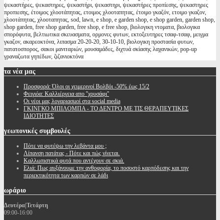
ψεκαστήρες, ψεκαστηρες, ψεκαστήρι, ψεκαστηρι, ψεκαστήρες προπίεσης, ψεκαστηρες
προπιεσης, έτοιμος χλοοτάπητας, ετοιμος χλοοταπητας, έτοιμο γκαζόν, ετοιμο γκαζον,
χλοοτάπητας, χλοοταπητας, sod, lawn, e shop, e garden shop, e shop garden, garden shop,
shop garden, free shop garden, free shop, e free shop, βιολογικη ντοματα, βιολογικα
σπορόφυτα, βελτιωτικα σκευασματα, ορμονες φυτων, εκτοξευτηρες τσαφ-τσαφ, μειγμα
γκαζον, ακαρεοκτόνα, λιπασμα 20-20-20, 30-10-10, βιολογικη προστασία φυτων,
πατατοσπορος, σακοι μανιταριών, μουσαμάδες, διχτυά σκίασης λαχανικών, pop-up
γραναζωτα γηπέδων, ζιζανιοκτόνα
τα
νέα μας
Προσφορά: Όλοι οι χειμερινοί Βολβόι -50% έως 15/2
Φειγιόα: Καλλιέργεια απο ''χρυσάφι''
Oι νέοι μας λογαριασμοί στα social media
ΓΚΙΝΓΚΟ ΜΠΙΛΟΜΠΑ - ΤΟ ΔΕΝΤΡΟ ΜΕ ΤΙΣ ΘΕΡΑΠΕΥΤΙΚΕΣ
ΙΔΙΟΤΗΤΕΣ
γεωπονικές
συμβουλές
Πότε να φυτέψω την λεβάντα μου ;
Λίπανση πατάτας - Πότε και πώς γίνεται.
Καλλωπιστικά φυτά που αντέχουν σε σκιά.
Ελιά: Πως αυξάνουμε την ανθοφορία, το ποσοστό καρπόδεσης και την
περιεκτικότητα των καρπών σε λάδι
ωράριο
Δευτέρα|Τετάρτη
09:00-16:00