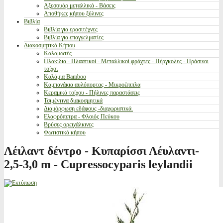
Αξεσουάρ μεταλλικά - Βάσεις
Αποθήκες κήπου ξύλινες
Βιβλία
Βιβλία για ερασιτέχνες
Βιβλία για επαγγελματίες
Διακοσμητικά Κήπου
Καλαμωτές
Πλακίδια - Πλαστικοί - Μεταλλικοί φράχτες - Πέργκολες - Πράσινοι
τοίχοι
Καλάμια Bamboo
Καμπανάκια αυλόπορτας - Μικροέπιπλα
Κεραμικά τοίχου - Πήλινες παραστάσεις
Τσιμέντινα διακοσμητικά
Διαμόρφωση εδάφους -διαχωριστικά.
Ελαφρόπετρα - Φλοιός Πεύκου
Βρύσες ορειχάλκινες
Φωτιστικά κήπου
Λέιλαντ δέντρο - Κυπαρίσσι Λέυλαντι-
2,5-3,0 m - Cupressocyparis leylandii