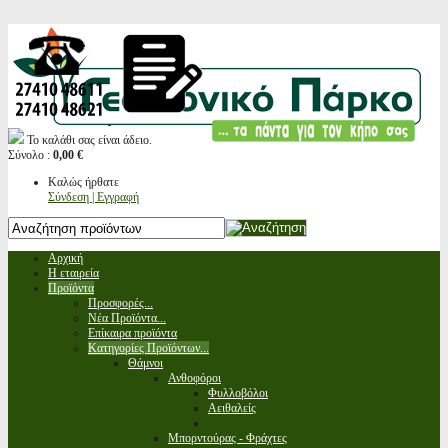
Το καλάθι σας είναι άδειο.
Σύνολο :
0,00 €
Καλώς ήρθατε
Σύνδεση | Εγγραφή
Αρχική
Η εταιρεία
Προϊόντα
Προσφορές...
Νέα Προϊόντα...
Επίκαιρα προϊόντα
Κατηγορίες Προϊόντων...
Θάμνοι
Ανθοφόροι
Φυλλοβόλοι
Αειθαλείς
Μπορντούρας - Φράχτες