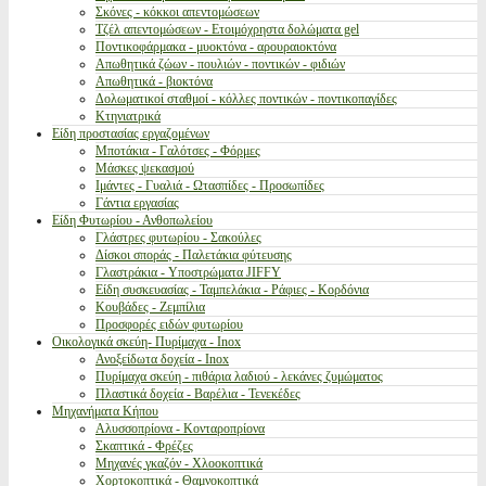
Σκόνες - κόκκοι απεντομώσεων
Τζέλ απεντομώσεων - Ετοιμόχρηστα δολώματα gel
Ποντικοφάρμακα - μυοκτόνα - αρουραιοκτόνα
Απωθητικά ζώων - πουλιών - ποντικών - φιδιών
Απωθητικά - βιοκτόνα
Δολωματικοί σταθμοί - κόλλες ποντικών - ποντικοπαγίδες
Κτηνιατρικά
Είδη προστασίας εργαζομένων
Μποτάκια - Γαλότσες - Φόρμες
Μάσκες ψεκασμού
Ιμάντες - Γυαλιά - Ωτασπίδες - Προσωπίδες
Γάντια εργασίας
Είδη Φυτωρίου - Ανθοπωλείου
Γλάστρες φυτωρίου - Σακούλες
Δίσκοι σποράς - Παλετάκια φύτευσης
Γλαστράκια - Υποστρώματα JIFFY
Είδη συσκευασίας - Ταμπελάκια - Ράφιες - Κορδόνια
Κουβάδες - Ζεμπίλια
Προσφορές ειδών φυτωρίου
Οικολογικά σκεύη- Πυρίμαχα - Inox
Ανοξείδωτα δοχεία - Inox
Πυρίμαχα σκεύη - πιθάρια λαδιού - λεκάνες ζυμώματος
Πλαστικά δοχεία - Βαρέλια - Τενεκέδες
Μηχανήματα Κήπου
Αλυσσοπρίονα - Κονταροπρίονα
Σκαπτικά - Φρέζες
Μηχανές γκαζόν - Χλοοκοπτικά
Χορτοκοπτικά - Θαμνοκοπτικά