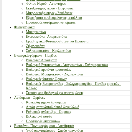
Φίλτρα Νερού - Λιπαντήρες
Εκτοξευτήρες νερού - Επιφανείας
Μικροεκτοξευτήρες - Σταλάκτες
Εξαρτήματα συνδεσμολογίας μεταλλικά
Προσφορές αυτόματου ποτίσματος
Φυτοφάρμακα
Μυκητοκτόνα
Εντομοκτόνα - Ακαρεοκτόνα
Ερασιτεχνικά Φυτοπροστατευτικά Προιόντα
Ζιζανιοκτόνα
Σαλιγκαροκτόνα - Κοχλιοκτόνα
Βιολογικά φάρμακα - Παγίδες
Βιολογικά Λιπάσματα
Βιολογικά Εντομοκτόνα - Ακαρεοκτόνα - Σαλιγκαροκτόνα
Βιολογικά προιόντα προστασίας
Βιολογικά Μυκητοκτόνα - Ζιζανιοκτόνα
Βιολογικές Φυτικές Ορμόνες
Βιολογικές Εντομοπαγίδες - Σαλιγκαροπαγίδες - Παγίδες ερπετών -
Κόλλες
Σκευάσματα βιολογικά για απεντομώσεις
Λιπάσματα - Ορμόνες
Κοκκώδη χημικά λιπάσματα
Λιπάσματα υδατοδιαλυτά διαφυλλικά
Ρυθμιστές ανάπτυξης - Ορμόνες
Βελτιωτικά φυτών
Προσφορές λιπασμάτων
Βιοκτόνα - Ποντικοφάρμακα - Απωθητικά
Υγρά απεντομώσεων - Σπρέυ καπνογόνα