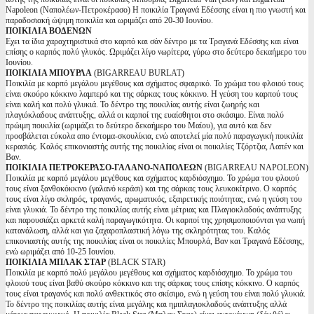
Napoleon (Ναπολέων-Πετροκέρασο) Η ποικιλία Τραγανά Εδέσσης είναι η πιο γνωστή και
παραδοσιακή ώψιμη ποικιλία και ωριμάζει από 20-30 Ιουνίου.
ΠΟΙΚΙΛΙΑ ΒΟΔΕΝΩΝ
Εχει τα ίδια χαραχτηριστικά στο καρπό και σάν δέντρο με τα Τραγανά Εδέσσης και είναι
επίσης ο καρπός πολύ γλυκός. Ωριμάζει λίγο νωρίτερα, γύρω στο δεύτερο δεκαήμερο του
Ιουνίου.
ΠΟΙΚΙΛΙΑ ΜΠΟΥΡΛΑ
(BIGARREAU BURLAT)
Ποικιλία με καρπό μεγάλου μεγέθους και σχήματος σφαιρικό. Το χρώμα του φλοιού τους
είναι σκούρο κόκκινο λαμπερό και της σάρκας τους κόκκινο. Η γεύση του καρπού τους
είναι καλή και πολύ γλυκιά. Το δέντρο της ποικιλίας αυτής είναι ζωηρής και
πλαγιόκλαδους ανάπτυξης, αλλά οι καρποί της ευαίσθητοι στο σκάσιμο. Είναι πολύ
πρώιμη ποικιλία (ωριμάζει το δεύτερο δεκαήμερο του Μαίου), για αυτό και δεν
προσβάλεται εύκολα απο έντομα-σκουλίκια, ενώ αποτελεί μία πολύ παραγωγική ποικιλία
κερασιάς. Καλός επικονιαστής αυτής της ποικιλίας είναι οι ποικιλίες Τζόρτζια, Λαπέν και
Βαν.
ΠΟΙΚΙΛΙΑ ΠΕΤΡΟΚΕΡΑΣΟ-ΓΑΛΑΝΟ-ΝΑΠΟΛΕΩΝ
(BIGARREAU NAPOLEON)
Ποικιλία με καρπό μεγάλου μεγέθους και σχήματος καρδιόσχημο. Το χρώμα του φλοιού
τους είναι ξανθοκόκκινο (γαλανό κεράσι) και της σάρκας τους λευκοκίτρινο. Ο καρπός
τους είναι λίγο σκληρός, τραγανός, αρωματικός, εξαιρετικής ποιότητας, ενώ η γεύση του
είναι γλυκιά. Το δέντρο της ποικιλίας αυτής είναι μέτριας και Πλαγιοκλαδούς ανάπτυξης
και παρουσιάζει αρκετά καλή παραγωγικότητα. Οι καρποί της χρησιμοποιούνται για νωπή
κατανάλωση, αλλά και για ζαχαροπλαστική λόγω της σκληρότητας του. Καλός
επικονιαστής αυτής της ποικιλίας είναι οι ποικιλίες Μπουρλά, Βαν και Τραγανά Εδέσσης,
ενώ ωριμάζει από 10-25 Ιουνίου.
ΠΟΙΚΙΛΙΑ ΜΠΛΑΚ ΣΤΑΡ
(BLACK STAR)
Ποικιλία με καρπό πολύ μεγάλου μεγέθους και σχήματος καρδιόσχημο. Το χρώμα του
φλοιού τους είναι βαθύ σκούρο κόκκινο και της σάρκας τους επίσης κόκκινο. Ο καρπός
τους είναι τραγανός και πολύ ανθεκτικός στο σκίσιμο, ενώ η γεύση του είναι πολύ γλυκιά.
Το δέντρο της ποικιλίας αυτής είναι μεγάλης και ημιπλαγιοκλαδούς ανάπτυξης αλλά