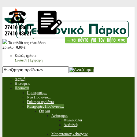
Το καλάθι σας είναι άδειο.
Σύνολο :
0,00 €
Καλώς ήρθατε
Σύνδεση | Εγγραφή
Αρχική
Η εταιρεία
Προϊόντα
Προσφορές...
Νέα Προϊόντα...
Επίκαιρα προϊόντα
Κατηγορίες Προϊόντων...
Θάμνοι
Ανθοφόροι
Φυλλοβόλοι
Αειθαλείς
Μπορντούρας - Φράχτες