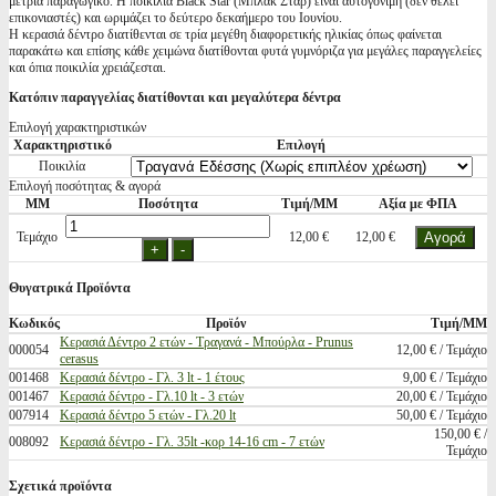
μέτρια παραγωγικό. Η ποικιλία Black Star (Μπλακ Σταρ) είναι αυτογόνιμη (δέν θέλει
επικονιαστές) και ωριμάζει το δεύτερο δεκαήμερο του Ιουνίου.
Η κερασιά δέντρο διατίθενται σε τρία μεγέθη διαφορετικής ηλικίας όπως φαίνεται
παρακάτω και επίσης κάθε χειμώνα διατίθονται φυτά γυμνόριζα για μεγάλες παραγγελείες
και όπια ποικιλία χρειάζεσται.
Κατόπιν παραγγελίας διατίθονται και μεγαλύτερα δέντρα
Επιλογή χαρακτηριστικών
Χαρακτηριστικό
Επιλογή
Ποικιλία
Επιλογή ποσότητας & αγορά
ΜΜ
Ποσότητα
Τιμή/ΜΜ
Αξία με ΦΠΑ
Τεμάχιο
12,00 €
12,00 €
Θυγατρικά Προϊόντα
Κωδικός
Προϊόν
Τιμή/ΜΜ
Κερασιά Δέντρο 2 ετών - Τραγανά - Μπούρλα - Prunus
000054
12,00 € / Τεμάχιο
cerasus
001468
Κερασιά δέντρο - Γλ. 3 lt - 1 έτους
9,00 € / Τεμάχιο
001467
Κερασιά δέντρο - Γλ.10 lt - 3 ετών
20,00 € / Τεμάχιο
007914
Κερασιά δέντρο 5 ετών - Γλ.20 lt
50,00 € / Τεμάχιο
150,00 € /
008092
Κερασιά δέντρο - Γλ. 35lt -κορ 14-16 cm - 7 ετών
Τεμάχιο
Σχετικά προϊόντα