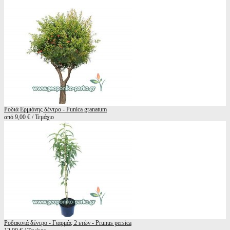
Ροδιά Ερμιόνης δέντρο - Punica granatum
από 9,00 € / Τεμάχιο
Ροδακινιά δέντρο - Γιαρμάς 2 ετών - Prunus persica