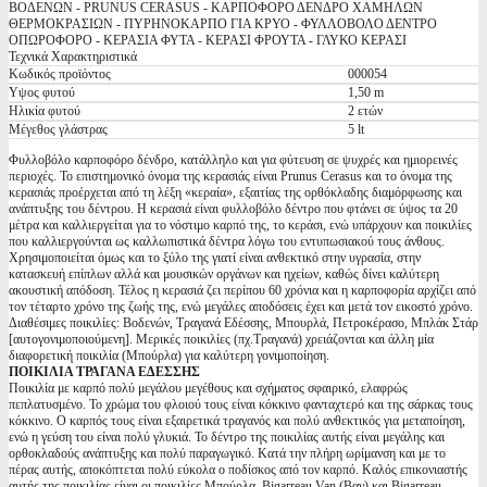
ΒΟΔΕΝΩΝ - PRUNUS CERASUS - ΚΑΡΠΟΦΟΡΟ ΔΕΝΔΡΟ ΧΑΜΗΛΩΝ
ΘΕΡΜΟΚΡΑΣΙΩΝ - ΠΥΡΗΝΟΚΑΡΠΟ ΓΙΑ ΚΡΥΟ - ΦΥΛΛΟΒΟΛΟ ΔΕΝΤΡΟ
ΟΠΩΡΟΦΟΡΟ - ΚΕΡΑΣΙΑ ΦΥΤΑ - ΚΕΡΑΣΙ ΦΡΟΥΤΑ - ΓΛΥΚΟ ΚΕΡΑΣΙ
Τεχνικά Χαρακτηριστικά
Κωδικός προϊόντος
000054
Υψος φυτού
1,50 m
Ηλικία φυτού
2 ετών
Μέγεθος γλάστρας
5 lt
Φυλλοβόλο καρποφόρο δένδρο, κατάλληλο και για φύτευση σε ψυχρές και ημιορεινές
περιοχές. Το επιστημονικό όνομα της κερασιάς είναι Prunus Cerasus και το όνομα της
κερασιάς προέρχεται από τη λέξη «κεραία», εξαιτίας της ορθόκλαδης διαμόρφωσης και
ανάπτυξης του δέντρου. Η κερασιά είναι φυλλοβόλο δέντρο που φτάνει σε ύψος τα 20
μέτρα και καλλιεργείται για το νόστιμο καρπό της, το κεράσι, ενώ υπάρχουν και ποικιλίες
που καλλιεργούνται ως καλλωπιστικά δέντρα λόγω του εντυπωσιακού τους άνθους.
Χρησιμοποιείται όμως και το ξύλο της γιατί είναι ανθεκτικό στην υγρασία, στην
κατασκευή επίπλων αλλά και μουσικών οργάνων και ηχείων, καθώς δίνει καλύτερη
ακουστική απόδοση. Τέλος η κερασιά ζει περίπου 60 χρόνια και η καρποφορία αρχίζει από
τον τέταρτο χρόνο της ζωής της, ενώ μεγάλες αποδόσεις έχει και μετά τον εικοστό χρόνο.
Διαθέσιμες ποικιλίες: Βοδενών, Τραγανά Εδέσσης, Μπουρλά, Πετροκέρασο, Μπλάκ Στάρ
[αυτογονιμοποιούμενη]. Μερικές ποικιλίες (πχ.Τραγανά) χρειάζονται και άλλη μία
διαφορετική ποικιλία (Μπούρλα) για καλύτερη γονιμοποίηση.
ΠΟΙΚΙΛΙΑ ΤΡΑΓΑΝΑ ΕΔΕΣΣΗΣ
Ποικιλία με καρπό πολύ μεγάλου μεγέθους και σχήματος σφαιρικό, ελαφρώς
πεπλατυσμένο. Το χρώμα του φλοιού τους είναι κόκκινο φανταχτερό και της σάρκας τους
κόκκινο. Ο καρπός τους είναι εξαιρετικά τραγανός και πολύ ανθεκτικός για μεταποίηση,
ενώ η γεύση του είναι πολύ γλυκιά. Το δέντρο της ποικιλίας αυτής είναι μεγάλης και
ορθοκλαδούς ανάπτυξης και πολύ παραγωγικό. Κατά την πλήρη ωρίμανση και με το
πέρας αυτής, αποκόπτεται πολύ εύκολα ο ποδίσκος από τον καρπό. Καλός επικονιαστής
αυτής της ποικιλίας είναι οι ποικιλίες Μπούρλα, Bigarreau Van (Βαν) και Bigarreau