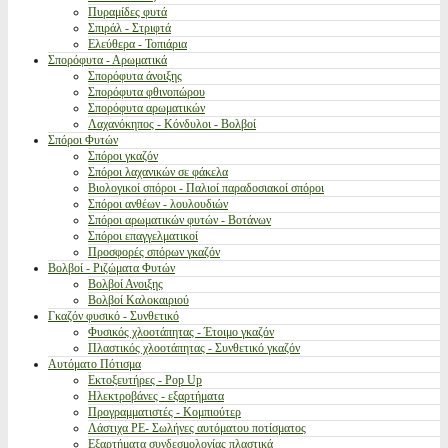
Πυραμίδες φυτά
Σπιράλ - Στριφτά
Ελεύθερα - Τοπιάρια
Σπορόφυτα - Αρωματικά
Σπορόφυτα άνοιξης
Σπορόφυτα φθινοπώρου
Σπορόφυτα αρωματικών
Λαχανόκηπος - Κόνδυλοι - Βολβοί
Σπόροι Φυτών
Σπόροι γκαζόν
Σπόροι λαχανικών σε φάκελα
Βιολογικοί σπόροι - Παλιοί παραδοσιακοί σπόροι
Σπόροι ανθέων - λουλουδιών
Σπόροι αρωματικών φυτών - Βοτάνων
Σπόροι επαγγελματικοί
Προσφορές σπόρων γκαζόν
Βολβοί - Ριζώματα Φυτών
Βολβοί Ανοιξης
Βολβοί Καλοκαιριού
Γκαζόν φυσικό - Συνθετικό
Φυσικός χλοοτάπητας - Έτοιμο γκαζόν
Πλαστικός χλοοτάπητας - Συνθετικό γκαζόν
Αυτόματο Πότισμα
Εκτοξευτήρες - Pop Up
Ηλεκτροβάνες - εξαρτήματα
Προγραμματιστές - Κομπιούτερ
Λάστιχα PE- Σωλήνες αυτόματου ποτίσματος
Εξαρτήματα συνδεσμολογίας πλαστικά