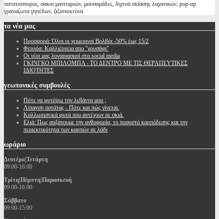
πατατοσπορος, σακοι μανιταριών, μουσαμάδες, διχτυά σκίασης λαχανικών, pop-up
γραναζωτα γηπέδων, ζιζανιοκτόνα
τα
νέα μας
Προσφορά: Όλοι οι χειμερινοί Βολβόι -50% έως 15/2
Φειγιόα: Καλλιέργεια απο ''χρυσάφι''
Oι νέοι μας λογαριασμοί στα social media
ΓΚΙΝΓΚΟ ΜΠΙΛΟΜΠΑ - ΤΟ ΔΕΝΤΡΟ ΜΕ ΤΙΣ ΘΕΡΑΠΕΥΤΙΚΕΣ
ΙΔΙΟΤΗΤΕΣ
γεωπονικές
συμβουλές
Πότε να φυτέψω την λεβάντα μου ;
Λίπανση πατάτας - Πότε και πώς γίνεται.
Καλλωπιστικά φυτά που αντέχουν σε σκιά.
Ελιά: Πως αυξάνουμε την ανθοφορία, το ποσοστό καρπόδεσης και την
περιεκτικότητα των καρπών σε λάδι
ωράριο
Δευτέρα|Τετάρτη
09:00-16:00
Τρίτη|Πέμπτη|Παρασκευή
09:00-16:00
Σάββατο
09:00-15:00