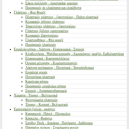
Σάκοι συλλογής - προστασίας καρπών
Προσφορές σε ελαιόπανα και ελαιόδιχτα
Γλάστρες - Φερ Φορζέ
Πλαστικές γλάστρες - ζαρντινιέρες - Πιάτα πλαστικά
Κεραμικές πήλινες γλάστρες
Τσιμεντένιες γλάστρες - ζαρντινιέρες
Γλάστρες ξύλινες εμποτισμένες
Κεραμικές Ζαρντινιέρες
Γλαστροθήκες - Φέρ φορζέ
Προσφορές γλαστρών
Εργαλεία κήπου - Λάστιχα - Ελαιοκομικά - Σπορείς
Κλαδευτήρια - Ψαλίδια κορυφής - Ακροκόφτες γκαζόν- Εμβολιαστήρια
Ελαιοκομικά - Καρποσυλλέκτες
Όργανα μέτρησης - Κομποστοποιητές
Λάστιχα ποτίσματος - Ποτιστικά - Ταχυσύνδεσμοι
Εργαλεία χειρός
Ποτιστήρια πλαστικά
Καρότσια κήπου
Προσφορές εργαλείων κήπου
Σπορείς - Λιπασματοδιανομείς
Χώματα - Τύρφες - Βελτιωτικά
Φυτοχώματα γλαστρών
Τύρφες - Κοπριά - Βελτιωτικά
Εμποτισμένη ξυλεία - φράχτες
Καφασωτά - Πάνελ - Πέργκολες
Κάγκελα - Φράχτες
Σανίδες Deck - Δοκάρια - Πατήματα - Διάδρομοι
Πάσσαλοι πεύκου - Στηρίγματα φυτών