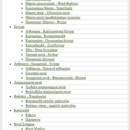
Θάμνοι μπορντούρας - Φυτά Φράχτες
Καρποφόροι θάμνοι - Superfoods
Θάμνοι σκιάς - Οξύφυλλα φυτά
Θάμνοι φυτά παραθαλάσσιων περιοχών
Προσφορές Θάμνων - Φυτών
Δέντρα
Ανθοφόρα - Καλλωπιστικά δέντρα
Κωνοφόρα - Κυπαρισσοειδή
Καρποφόρα - Οπωροφόρα δέντρα
Εσπεριδοειδή - Ξυνόδεντρα
Μίνι - Νάνα δεντράκια
Τροπικά φυτά - δένδρα
Προσφορές Δέντρων
Ανθόφυτα - Αρωματικά - Ετήσια
Ανθόφυτα - Πολυετή ανθοφόρα
Εποχιακά φυτά
Αρωματικά φυτά - Φαρμακευτικά - Βότανα
Αναρριχώμενα φυτά
Αειθαλή αναρριχώμενα φυτά
Φυλλοβόλα αναρριχώμενα φυτά
Φοίνικες - Χαμαίρωπες
Φοινικοειδή υψηλής ανάπτυξης
Φοίνικες νάνοι - χαμηλής ανάπτυξης
Κακτοειδή
Κάκτοι
Παχύφυτα
Φυτά Σχήματα
Φυτά Μπάλες