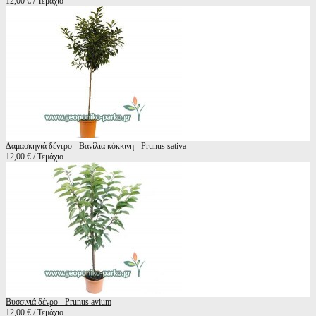
12,00 € / Τεμάχιο
Δαμασκηνιά δέντρο - Βανίλια κόκκινη - Prunus sativa
12,00 € / Τεμάχιο
Βυσσινιά δένρο - Prunus avium
12,00 € / Τεμάχιο