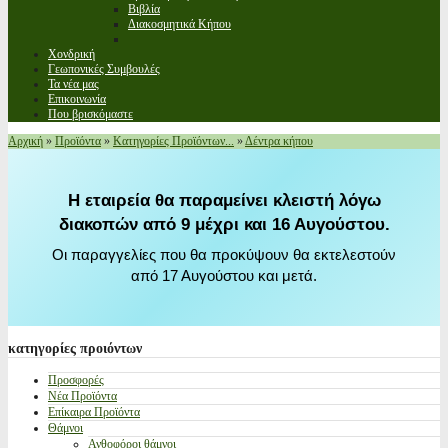
Βιβλία
Διακοσμητικά Κήπου
Χονδρική
Γεωπονικές Συμβουλές
Τα νέα μας
Επικοινωνία
Που βρισκόμαστε
Αρχική
»
Προϊόντα
»
Κατηγορίες Προϊόντων...
»
Δέντρα κήπου
Η εταιρεία θα παραμείνει κλειστή λόγω
διακοπών από 9 μέχρι και 16 Αυγούστου.
Οι παραγγελίες που θα προκύψουν θα εκτελεστούν
από 17 Αυγούστου και μετά.
κατηγορίες
προιόντων
Προσφορές
Νέα Προϊόντα
Επίκαιρα Προϊόντα
Θάμνοι
Ανθοφόροι θάμνοι