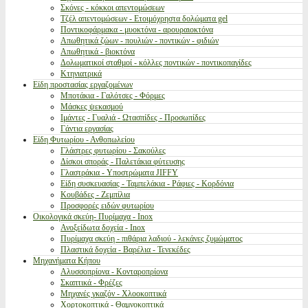
Σκόνες - κόκκοι απεντομώσεων
Τζέλ απεντομώσεων - Ετοιμόχρηστα δολώματα gel
Ποντικοφάρμακα - μυοκτόνα - αρουραιοκτόνα
Απωθητικά ζώων - πουλιών - ποντικών - φιδιών
Απωθητικά - βιοκτόνα
Δολωματικοί σταθμοί - κόλλες ποντικών - ποντικοπαγίδες
Κτηνιατρικά
Είδη προστασίας εργαζομένων
Μποτάκια - Γαλότσες - Φόρμες
Μάσκες ψεκασμού
Ιμάντες - Γυαλιά - Ωτασπίδες - Προσωπίδες
Γάντια εργασίας
Είδη Φυτωρίου - Ανθοπωλείου
Γλάστρες φυτωρίου - Σακούλες
Δίσκοι σποράς - Παλετάκια φύτευσης
Γλαστράκια - Υποστρώματα JIFFY
Είδη συσκευασίας - Ταμπελάκια - Ράφιες - Κορδόνια
Κουβάδες - Ζεμπίλια
Προσφορές ειδών φυτωρίου
Οικολογικά σκεύη- Πυρίμαχα - Inox
Ανοξείδωτα δοχεία - Inox
Πυρίμαχα σκεύη - πιθάρια λαδιού - λεκάνες ζυμώματος
Πλαστικά δοχεία - Βαρέλια - Τενεκέδες
Μηχανήματα Κήπου
Αλυσσοπρίονα - Κονταροπρίονα
Σκαπτικά - Φρέζες
Μηχανές γκαζόν - Χλοοκοπτικά
Χορτοκοπτικά - Θαμνοκοπτικά