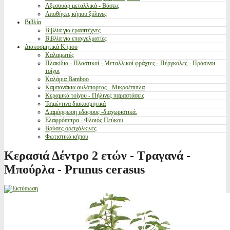
Αξεσουάρ μεταλλικά - Βάσεις
Αποθήκες κήπου ξύλινες
Βιβλία
Βιβλία για ερασιτέχνες
Βιβλία για επαγγελματίες
Διακοσμητικά Κήπου
Καλαμωτές
Πλακίδια - Πλαστικοί - Μεταλλικοί φράχτες - Πέργκολες - Πράσινοι
τοίχοι
Καλάμια Bamboo
Καμπανάκια αυλόπορτας - Μικροέπιπλα
Κεραμικά τοίχου - Πήλινες παραστάσεις
Τσιμέντινα διακοσμητικά
Διαμόρφωση εδάφους -διαχωριστικά.
Ελαφρόπετρα - Φλοιός Πεύκου
Βρύσες ορειχάλκινες
Φωτιστικά κήπου
Κερασιά Δέντρο 2 ετών - Τραγανά -
Μπούρλα - Prunus cerasus