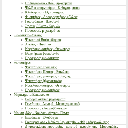
Πολυεργαλεία - Πολυμηχανήματα
Ψαλίδια μπορντούρας - Ευθυγραμμιστές
Κλαδοφάγοι - Εξαερωτήρες
Φυσητήρες - Απορροφητήρες φύλλων
Γαιοτρύπανα - Πλυστικά
Σχίστες Ξύλων - Κορμών
Προσφορές μηχανημάτων
Ψεκαστικά - Αντλίες
Ψεκαστικά Βυτία εδάφους
Αντλίες - Πιεστικά
Νεφελοψεκαστήρες - Θειωτήρες
Εξαρτήματα ψεκαστικών
Προσφορές ψεκαστικών
Ψεκαστήρες
Ψεκαστήρες προπίεσης
Ψεκαστήρες Πλάτης - Επινώτιοι
Ψεκαστήρες μπαταρίας - βενζίνης
Ψεκαστήρες ζιζανιοκτονίας
Νεφελοψεκαστήρες - Θειωτήρες
Προσφορές ψεκαστήρων
Μηχανήματα Ελαιοκομίας
Ελαιοραβδιστικά μηχανήματα
Γεννήτριες - Δυναμό - Μετασχηματιστές
Προσφορές ελαιοραβδιστικών
Μουσαμάδες - Νάυλον - Δίχτυα - Πανιά
Ελαιόπανα - Ελαιόδιχτα
Γαιουφάσματα - Νάυλον θερμοκηπίου - Φίλμ εδαφοκάλυψης
Δίχτυα σκίασης-προστασίας - παγετού - αναρρίχησης - Μουσαμάδες