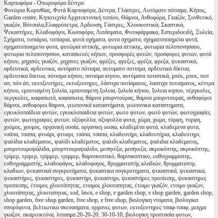
Καρποφόρα - Οπωροφόρα δέντρα
Φυτώρια Κορινθίας, Φυτά Καρποφόρα, Δέντρα, Γλάστρες, Αυτόματο πότισμα, Κήπος,
Garden center, Κηποτεχνία Αρχιτεκτονική τοπίου, Θάμνοι, Ανθοφόρα, Γκαζόν, Συνθετικό,
γκαζόν, Βότσαλα,Ελαφρόπετρα, Αρδευση, Γάστρες, Χλοοκοπτικά, Σκαπτικά,
Ψεκαστήρες, Κλαδοφάγοι, Κωνοφόρα, Λιπάσματα, Φυτοφάρμακα, Εσπεριδοειδή, Ξυλεία,
Σχήματα, τοπιάρια, τοπιαρια, φυτά σχήματα, φυτα σχηματα, σχηματοποιημένα φυτά,
σχηματοποιημενα φυτα, φυτώρια αττικής, φυτωρια αττικης, φυτωρια πελοπονησσου,
φυτωρια πελοπονησσου, κατασκευές κήπων, προσφορές φυτών, προσφορες φυτων, φυτά
κήπου, μηχανές γκαζόν, μηχανες γκαζον, φρέζες, φρεζες, φρέζα, φρεζα, ψεκαστικά,
αρδευτικά, αρδευτικα, αυτόματο πότισμα, αυτοματο ποτισμα, αρδευτικά δίκτυα,
αρδευτικα δικτυα, πότισμα κήπου, ποτισμα κηπου, αυτόματα ποτιστικά, μπέκ, μπεκ, ποπ
απ, πόπ άπ, εκτοξευτήρες, εκτοξευτηρες, λάστιχα ποτίσματος, λαστιχα ποτισματος, κέντρα
κήπου, εμποτισμένη ξυλεία, εμποτισμενη ξυλεια, ξυλεία κήπου, ξυλεια κηπου, πέργκολες,
περγκολες, καφασωτά, καφασωτα, θάμνοι μπορντούρας, θαμνοι μπορντουρας, ανθοφόροι
θάμνοι, ανθοφοροι θαμνοι, γεωπονικά καταστήματα, γεωπονικα καταστηματα,
εγκυκλοπαίδεια φυτών, εγκυκλοπαιδεια φυτών, φωτο φυτων, φωτό φυτών, φωτογραφίες
φυτών, φωτογραφιες φυτων, οξύφυλλα, οξυφυλλα φυτα, χώμα, χωμα, τύρφη, τυρφη,
χούμος, χουμος, οργανική ουσία, οργανικη ουσια, κλαδεμένα φυτά, κλαδεμενα φυτα,
τσάπα, τσαπα, φτυάρι, φτυαρι, τσάπα, τσαπα, κλαδευτήρι, κλαδευτήρια, κλαδευτηρι,
ψαλίδια κλαδέματος, ψαλίδι κλαδέματος, ψαλιδι κλαδεματος, ψαλιδια κλαδεματος,
μπορντουροψάλιδα, μπορντουροψαλιδο, μεσηνέζα, μεσηνεζα, ακροκόπτης, ακροκόπτης,
τρίμερ, τριμερ, τρίμμερ, τριμμερ, θαμνοκοπτικό, θαμνοκοπτικο, ευθυγραμμιστης,
ευθυγραμμιστής, κλαδοφάγος, κλαδοφαγος, θρυμματιστής κλαδιών, θρυμματιστης
κλαδιων, ψεκαστικά συγκροτήματα, ψεκαστικα συγκροτηματα, ψεκαστικά, ψεκαστικα,
ψεκαστήρες, ψεκαστηρες, ψεκαστήρι, ψεκαστηρι, ψεκαστήρες προπίεσης, ψεκαστηρες
προπιεσης, έτοιμος χλοοτάπητας, ετοιμος χλοοταπητας, έτοιμο γκαζόν, ετοιμο γκαζον,
χλοοτάπητας, χλοοταπητας, sod, lawn, e shop, e garden shop, e shop garden, garden shop,
shop garden, free shop garden, free shop, e free shop, βιολογικη ντοματα, βιολογικα
σπορόφυτα, βελτιωτικα σκευασματα, ορμονες φυτων, εκτοξευτηρες τσαφ-τσαφ, μειγμα
γκαζον, ακαρεοκτόνα, λιπασμα 20-20-20, 30-10-10, βιολογικη προστασία φυτων,