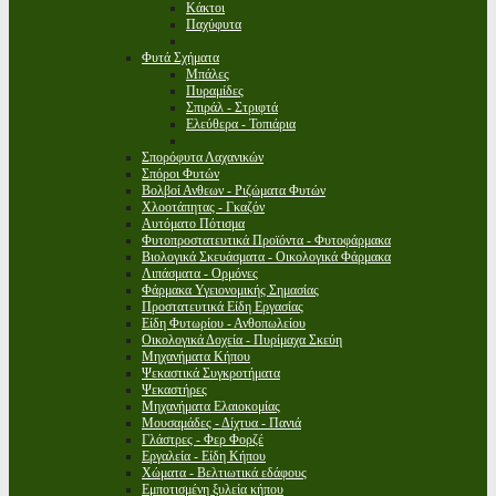
Κάκτοι
Παχύφυτα
Φυτά Σχήματα
Μπάλες
Πυραμίδες
Σπιράλ - Στριφτά
Ελεύθερα - Τοπιάρια
Σπορόφυτα Λαχανικών
Σπόροι Φυτών
Βολβοί Ανθεων - Ριζώματα Φυτών
Χλοοτάπητας - Γκαζόν
Αυτόματο Πότισμα
Φυτοπροστατευτικά Προϊόντα - Φυτοφάρμακα
Βιολογικά Σκευάσματα - Οικολογικά Φάρμακα
Λιπάσματα - Ορμόνες
Φάρμακα Υγειονομικής Σημασίας
Προστατευτικά Είδη Εργασίας
Είδη Φυτωρίου - Ανθοπωλείου
Οικολογικά Δοχεία - Πυρίμαχα Σκεύη
Μηχανήματα Κήπου
Ψεκαστικά Συγκροτήματα
Ψεκαστήρες
Μηχανήματα Ελαιοκομίας
Μουσαμάδες - Δίχτυα - Πανιά
Γλάστρες - Φερ Φορζέ
Εργαλεία - Είδη Κήπου
Χώματα - Βελτιωτικά εδάφους
Εμποτισμένη ξυλεία κήπου