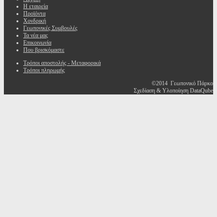
Η εταιρεία
Προϊόντα
Χονδρική
Γεωπονικές Συμβουλές
Τα νέα μας
Επικοινωνία
Που βρισκόμαστε
Τρόποι αποστολής - Μεταφορικά
Τρόποι πληρωμής
©2014 Γεωπονικό Πάρκο
Σχεδίαση & Υλοποίηση DataQube