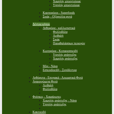
Χαμηλής μπορντούρας
Υψηλής μπορντούρας
Καρποφόροι - Superfoods
Σκιάς - Οξύφυλλα φυτά
Δέντρα κήπου
Ανθοφόρα - καλλωπιστικά
Φυλλοβόλα
Αειθαλή
Σκιάς
Παραθαλάσσιων περιοχών
Κωνοφόρα - Κυπαρισσοειδή
Υψηλής ανάπτυξης
Χαμηλής ανάπτυξης
Μίνι - Νάνα
Εσπεριδοειδή - Ξυνόδεντρα
Ανθόφυτα - Εποχιακά - Αρωματικά Φυτά
Αναρριχώμενα Φυτά
Αειθαλή
Φυλλοβόλα
Φοίνικες - Χαμαίρωπες
Χαμηλής ανάπτυξης - Νάνα
Υψηλής ανάπτυξης
Κακτοειδή