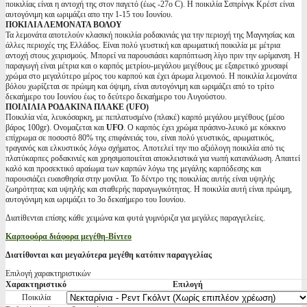
ποικιλίας είναι η αντοχή της στον παγετό (έως -27ο C). Η ποικιλία Σσπρίνγκ Κρέστ είναι
αυτογόνιμη και ωριμάζει απο την 1-15 του Ιουνίου.
ΠΟΚΙΛΙΑ ΛΕΜΟΝΑΤΑ ΒΟΛΟΥ
Τα λεμονάτα αποτελούν κλασική ποικιλία ροδακινιάς για την περιοχή της Μαγνησίας και
άλλες περιοχές της Ελλάδος. Είναι πολύ γευστική και αρωματική ποικιλία με μέτρια
αντοχή στους χειρισμούς. Μπορεί να παρουσιάσει καρπόπτωση λίγο πριν την ωρίμανση. Η
παραγωγή είναι μέτρια και ο καρπός μετρίου-μεγάλου μεγέθους με εξαιρετικό χρυσαφί
χρώμα στο μεγαλύτερο μέρος του καρπού και έχει άρωμα λεμονιού. Η ποικιλία λεμονάτα
βόλου χωρίζεται σε πρώιμη και όψιμη, είναι αυτογόνιμη και ωριμάζει από το τρίτο
δεκαήμερο του Ιουνίου έως το δεύτερο δεκαήμερο του Αυγούστου.
ΠΟΙΛΙΛΙΑ ΡΟΔΑΚΙΝΑ ΠΛΑΚΕ (UFO)
Ποικιλία νέα, λευκόσαρκη, με πεπλατυσμένο (πλακέ) καρπό μεγάλου μεγέθους (μέσο
βάρος 100gr). Ονομαζεται και
UFO
. Ο καρπός έχει χρώμα πράσινο-λευκό με κόκκινο
επίχρωμα σε ποσοστό 80% της επιφάνειάς του, είναι πολύ γευστικός, αρωματικός,
τραγανός και ελκυστικός λόγω σχήματος. Αποτελεί την πιο αξιόλογη ποικιλία από τις
πλατύκαρπες ροδακινιές και χρησιμοποιείται αποκλειστικά για νωπή κατανάλωση. Απαιτεί
καλό και προσεκτικό αραίωμα των καρπών λόγω της μεγάλης καρπόδεσης και
παρουσιάζει ευαισθησία στην μονίλια. Το δέντρο της ποικιλίας αυτής είναι υψηλής
ζωηρότητας και υψηλής και σταθερής παραγωγικότητας. Η ποικιλία αυτή είναι πρώιμη,
αυτογόνιμη και ωριμάζει το 3ο δεκαήμερο του Ιουνίου.
Διατίθενται επίσης κάθε χειμώνα και φυτά γυμνόριζα για μεγάλες παραγγελείες.
Καρποφόρα διάφορα μεγέθη-Βίντεο
Διατίθονται και μεγαλύτερα μεγέθη κατόπιν παραγγελίας
Επιλογή χαρακτηριστικών
Χαρακτηριστικό
Επιλογή
Ποικιλία