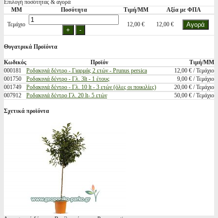
Επιλογή ποσότητας & αγορά
ΜΜ
Ποσότητα
Τιμή/ΜΜ
Αξία με ΦΠΑ
Τεμάχιο
12,00 €
12,00 €
Θυγατρικά Προϊόντα
Κωδικός
Προϊόν
Τιμή/ΜΜ
000181
Ροδακινιά δέντρο - Γιαρμάς 2 ετών - Prunus persica
12,00 € / Τεμάχιο
001750
Ροδακινιά δέντρο - Γλ. 3lt - 1 έτους
9,00 € / Τεμάχιο
001749
Ροδακινιά δέντρο - Γλ. 10 lt - 3 ετών (όλες οι ποικιλίες)
20,00 € / Τεμάχιο
007912
Ροδακινιά δέντρο Γλ. 20 lt- 5 ετών
50,00 € / Τεμάχιο
Σχετικά προϊόντα