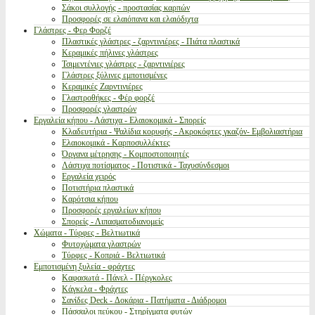
Σάκοι συλλογής - προστασίας καρπών
Προσφορές σε ελαιόπανα και ελαιόδιχτα
Γλάστρες - Φερ Φορζέ
Πλαστικές γλάστρες - ζαρντινιέρες - Πιάτα πλαστικά
Κεραμικές πήλινες γλάστρες
Τσιμεντένιες γλάστρες - ζαρντινιέρες
Γλάστρες ξύλινες εμποτισμένες
Κεραμικές Ζαρντινιέρες
Γλαστροθήκες - Φέρ φορζέ
Προσφορές γλαστρών
Εργαλεία κήπου - Λάστιχα - Ελαιοκομικά - Σπορείς
Κλαδευτήρια - Ψαλίδια κορυφής - Ακροκόφτες γκαζόν- Εμβολιαστήρια
Ελαιοκομικά - Καρποσυλλέκτες
Όργανα μέτρησης - Κομποστοποιητές
Λάστιχα ποτίσματος - Ποτιστικά - Ταχυσύνδεσμοι
Εργαλεία χειρός
Ποτιστήρια πλαστικά
Καρότσια κήπου
Προσφορές εργαλείων κήπου
Σπορείς - Λιπασματοδιανομείς
Χώματα - Τύρφες - Βελτιωτικά
Φυτοχώματα γλαστρών
Τύρφες - Κοπριά - Βελτιωτικά
Εμποτισμένη ξυλεία - φράχτες
Καφασωτά - Πάνελ - Πέργκολες
Κάγκελα - Φράχτες
Σανίδες Deck - Δοκάρια - Πατήματα - Διάδρομοι
Πάσσαλοι πεύκου - Στηρίγματα φυτών