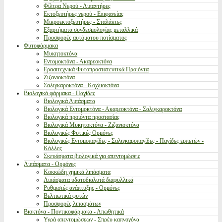
Φίλτρα Νερού - Λιπαντήρες
Εκτοξευτήρες νερού - Επιφανείας
Μικροεκτοξευτήρες - Σταλάκτες
Εξαρτήματα συνδεσμολογίας μεταλλικά
Προσφορές αυτόματου ποτίσματος
Φυτοφάρμακα
Μυκητοκτόνα
Εντομοκτόνα - Ακαρεοκτόνα
Ερασιτεχνικά Φυτοπροστατευτικά Προιόντα
Ζιζανιοκτόνα
Σαλιγκαροκτόνα - Κοχλιοκτόνα
Βιολογικά φάρμακα - Παγίδες
Βιολογικά Λιπάσματα
Βιολογικά Εντομοκτόνα - Ακαρεοκτόνα - Σαλιγκαροκτόνα
Βιολογικά προιόντα προστασίας
Βιολογικά Μυκητοκτόνα - Ζιζανιοκτόνα
Βιολογικές Φυτικές Ορμόνες
Βιολογικές Εντομοπαγίδες - Σαλιγκαροπαγίδες - Παγίδες ερπετών -
Κόλλες
Σκευάσματα βιολογικά για απεντομώσεις
Λιπάσματα - Ορμόνες
Κοκκώδη χημικά λιπάσματα
Λιπάσματα υδατοδιαλυτά διαφυλλικά
Ρυθμιστές ανάπτυξης - Ορμόνες
Βελτιωτικά φυτών
Προσφορές λιπασμάτων
Βιοκτόνα - Ποντικοφάρμακα - Απωθητικά
Υγρά απεντομώσεων - Σπρέυ καπνογόνα