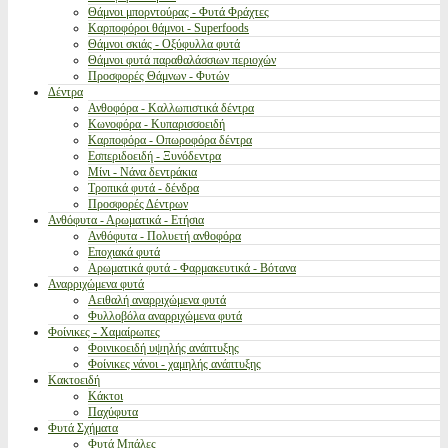
Θάμνοι μπορντούρας - Φυτά Φράχτες
Καρποφόροι θάμνοι - Superfoods
Θάμνοι σκιάς - Οξύφυλλα φυτά
Θάμνοι φυτά παραθαλάσσιων περιοχών
Προσφορές Θάμνων - Φυτών
Δέντρα
Ανθοφόρα - Καλλωπιστικά δέντρα
Κωνοφόρα - Κυπαρισσοειδή
Καρποφόρα - Οπωροφόρα δέντρα
Εσπεριδοειδή - Ξυνόδεντρα
Μίνι - Νάνα δεντράκια
Τροπικά φυτά - δένδρα
Προσφορές Δέντρων
Ανθόφυτα - Αρωματικά - Ετήσια
Ανθόφυτα - Πολυετή ανθοφόρα
Εποχιακά φυτά
Αρωματικά φυτά - Φαρμακευτικά - Βότανα
Αναρριχώμενα φυτά
Αειθαλή αναρριχώμενα φυτά
Φυλλοβόλα αναρριχώμενα φυτά
Φοίνικες - Χαμαίρωπες
Φοινικοειδή υψηλής ανάπτυξης
Φοίνικες νάνοι - χαμηλής ανάπτυξης
Κακτοειδή
Κάκτοι
Παχύφυτα
Φυτά Σχήματα
Φυτά Μπάλες