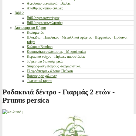
Αξεσουάρ μεταλλικά - Βάσεις
Αποθήκες κήπου ξύλινες
Βιβλία
Βιβλία για ερασιτέχνες
Βιβλία για επαγγελματίες
Διακοσμητικά Κήπου
Καλαμωτές
Πλακίδια - Πλαστικοί - Μεταλλικοί φράχτες - Πέργκολες - Πράσινοι
τοίχοι
Καλάμια Bamboo
Καμπανάκια αυλόπορτας - Μικροέπιπλα
Κεραμικά τοίχου - Πήλινες παραστάσεις
Τσιμέντινα διακοσμητικά
Διαμόρφωση εδάφους -διαχωριστικά.
Ελαφρόπετρα - Φλοιός Πεύκου
Βρύσες ορειχάλκινες
Φωτιστικά κήπου
Ροδακινιά δέντρο - Γιαρμάς 2 ετών -
Prunus persica