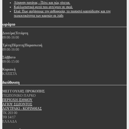
Λίπανση πατάτας - Πότε και πώς γίνεται.
Καλλωπιστικά φυτά που αντέχουν σε σκιά.
Ελιά: Πως αυξάνουμε την ανθοφορία, το ποσοστό καρπόδεσης και την
περιεκτικότητα των καρπών σε λάδι
ωράριο
Δευτέρα|Τετάρτη
09:00-16:00
Τρίτη|Πέμπτη|Παρασκευή
09:00-16:00
Σάββατο
09:00-15:00
Κυριακή
ΚΛΕΙΣΤΑ
διεύθυνση
ΜΕΓΓΟΥΛΗΣ ΠΡΟΚΟΠΗΣ
ΓΕΩΠΟΝΙΚΟ ΠΑΡΚΟ
ΠΕΡΙΟΧΗ ΙΣΘΜΟΥ
ΑΓΙΟΥ ΣΩΖΟΝΤΟΣ
ΛΟΥΤΡΑΚΙ - ΚΟΡΙΝΘΙΑΣ
ΤΚ 203 00
ΤΘ 14/17
ΕΛΛΑΔΑ