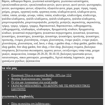
θάμνοι, ανθοφοροι θαμνοι, γεωπονικά καταστήματα, γεωπονικα καταστηματα,
εγκυκλοπαίδεια φυτών, εγκυκλοπαιδεια φυτών, φωτο φυτων, φωτό φυτών, φωτογραφίες
φυτών, φωτογραφιες φυτων, οξύφυλλα, οξυφυλλα φυτα, χώμα, χωμα, τύρφη, τυρφη,
χούμος, χουμος, οργανική ουσία, οργανικη ουσια, κλαδεμένα φυτά, κλαδεμενα φυτα,
τσάπα, τσαπα, φτυάρι, φτυαρι, τσάπα, τσαπα, κλαδευτήρι, κλαδευτήρια, κλαδευτηρι,
ψαλίδια κλαδέματος, ψαλίδι κλαδέματος, ψαλιδι κλαδεματος, ψαλιδια κλαδεματος,
μπορντουροψάλιδα, μπορντουροψαλιδο, μεσηνέζα, μεσηνεζα, ακροκόπτης, ακροκόπτης,
τρίμερ, τριμερ, τρίμμερ, τριμμερ, θαμνοκοπτικό, θαμνοκοπτικο, ευθυγραμμιστης,
ευθυγραμμιστής, κλαδοφάγος, κλαδοφαγος, θρυμματιστής κλαδιών, θρυμματιστης
κλαδιων, ψεκαστικά συγκροτήματα, ψεκαστικα συγκροτηματα, ψεκαστικά, ψεκαστικα,
ψεκαστήρες, ψεκαστηρες, ψεκαστήρι, ψεκαστηρι, ψεκαστήρες προπίεσης, ψεκαστηρες
προπιεσης, έτοιμος χλοοτάπητας, ετοιμος χλοοταπητας, έτοιμο γκαζόν, ετοιμο γκαζον,
χλοοτάπητας, χλοοταπητας, sod, lawn, e shop, e garden shop, e shop garden, garden shop,
shop garden, free shop garden, free shop, e free shop, βιολογικη ντοματα, βιολογικα
σπορόφυτα, βελτιωτικα σκευασματα, ορμονες φυτων, εκτοξευτηρες τσαφ-τσαφ, μειγμα
γκαζον, ακαρεοκτόνα, λιπασμα 20-20-20, 30-10-10, βιολογικη προστασία φυτων,
πατατοσπορος, σακοι μανιταριών, μουσαμάδες, διχτυά σκίασης λαχανικών, pop-up
γραναζωτα γηπέδων, ζιζανιοκτόνα
τα
νέα μας
Προσφορά: Όλοι οι χειμερινοί Βολβόι -50% έως 15/2
Φειγιόα: Καλλιέργεια απο ''χρυσάφι''
Oι νέοι μας λογαριασμοί στα social media
ΓΚΙΝΓΚΟ ΜΠΙΛΟΜΠΑ - ΤΟ ΔΕΝΤΡΟ ΜΕ ΤΙΣ ΘΕΡΑΠΕΥΤΙΚΕΣ
ΙΔΙΟΤΗΤΕΣ
γεωπονικές
συμβουλές
Πότε να φυτέψω την λεβάντα μου ;