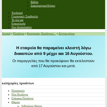
Βιβλία
Διακοσμητικά Κήπου
Χονδρική
Γεωπονικές Συμβουλές
Τα νέα μας
Επικοινωνία
Που βρισκόμαστε
Αρχική
»
Προϊόντα
»
Κατηγορίες Προϊόντων...
»
Δέντρα κήπου
Η εταιρεία θα παραμείνει κλειστή λόγω
διακοπών από 9 μέχρι και 16 Αυγούστου.
Οι παραγγελίες που θα προκύψουν θα εκτελεστούν
από 17 Αυγούστου και μετά.
κατηγορίες
προιόντων
Προσφορές
Νέα Προϊόντα
Επίκαιρα Προϊόντα
Θάμνοι
Ανθοφόροι θάμνοι