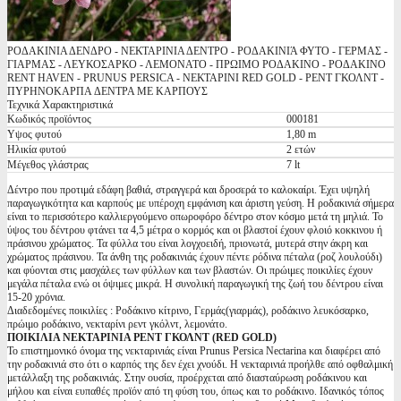
ΡΟΔΑΚΙΝΙΑ ΔΕΝΔΡΟ - ΝΕΚΤΑΡΙΝΙΑ ΔΕΝΤΡΟ - ΡΟΔΑΚΙΝΙΆ ΦΥΤΟ - ΓΕΡΜΑΣ -
ΓΙΑΡΜΑΣ - ΛΕΥΚΟΣΑΡΚΟ - ΛΕΜΟΝΑΤΟ - ΠΡΩΙΜΟ ΡΟΔΑΚΙΝΟ - ΡΟΔΑΚΙΝΟ
RENT HAVEN - PRUNUS PERSICA - ΝΕΚΤΑΡΙΝΙ RED GOLD - ΡΕΝΤ ΓΚΟΛΝΤ -
ΠΥΡΗΝΟΚΑΡΠA ΔΕΝΤΡΑ ΜΕ ΚΑΡΠΟΥΣ
Τεχνικά Χαρακτηριστικά
Κωδικός προϊόντος
000181
Υψος φυτού
1,80 m
Ηλικία φυτού
2 ετών
Μέγεθος γλάστρας
7 lt
Δέντρο που προτιμά εδάφη βαθιά, στραγγερά και δροσερά το καλοκαίρι. Έχει υψηλή
παραγωγικότητα και καρπούς με υπέροχη εμφάνιση και άριστη γεύση. Η ροδακινιά σήμερα
είναι το περισσότερο καλλιεργούμενο οπωροφόρο δέντρο στον κόσμο μετά τη μηλιά. Το
ύψος του δέντρου φτάνει τα 4,5 μέτρα ο κορμός και οι βλαστοί έχουν φλοιό κοκκινου ή
πράσινου χρώματος. Τα φύλλα του είναι λογχοειδή, πριονωτά, μυτερά στην άκρη και
χρώματος πράσινου. Τα άνθη της ροδακινιάς έχουν πέντε ρόδινα πέταλα (ροζ λουλούδι)
και φύονται στις μασχάλες των φύλλων και των βλαστών. Οι πρώιμες ποικιλίες έχουν
μεγάλα πέταλα ενώ οι όψιμες μικρά. Η συνολική παραγωγική της ζωή του δέντρου είναι
15-20 χρόνια.
Διαδεδομένες ποικιλίες : Ροδάκινο κίτρινο, Γερμάς(γιαρμάς), ροδάκινο λευκόσαρκο,
πρώιμο ροδάκινο, νεκταρίνι ρεντ γκόλντ, λεμονάτο.
ΠΟΙΚΙΛΙΑ ΝΕΚΤΑΡΙΝΙΑ ΡΕΝΤ ΓΚΟΛΝΤ (RED GOLD)
Το επιστημονικό όνομα της νεκταρινιάς είναι Prunus Persica Nectarina και διαφέρει από
την ροδακινιά στο ότι ο καρπός της δεν έχει χνούδι. Η νεκταρινιά προήλθε από οφθαλμική
μετάλλαξη της ροδακινιάς. Στην ουσία, προέρχεται από διασταύρωση ροδάκινου και
μήλου και είναι ευπαθές προϊόν από τη φύση του, όπως και το ροδάκινο. Ιδανικός τόπος