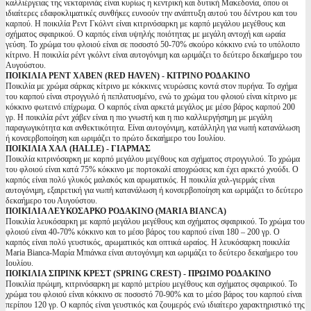
καλλιέργειας της νεκταρινιάς είναι κυρίως η κεντρική και δυτική Μακεδονία, όπου οι
ιδιαίτερες εδαφοκλιματικές συνθήκες ευνοούν την ανάπτυξη αυτού του δέντρου και του
καρπού. Η ποικιλία Ρεντ Γκόλντ είναι κιτρινόσαρκη με καρπό μεγάλου μεγέθους και
σχήματος σφαιρικού. Ο καρπός είναι υψηλής ποιότητας με μεγάλη αντοχή και ωραία
γεύση. Το χρώμα του φλοιού είναι σε ποσοστό 50-70% σκούρο κόκκινο ενώ το υπόλοιπο
κίτρινο. Η ποικιλία ρέντ γκόλντ είναι αυτογόνιμη και ωριμάζει το δεύτερο δεκαήμερο του
Αυγούστου.
ΠΟΙΚΙΛΙΑ ΡΕΝΤ ΧΑΒΕΝ (RED HAVEN) - ΚΙΤΡΙΝΟ ΡΟΔΑΚΙΝΟ
Ποικιλία με χρώμα σάρκας κίτρινο με κόκκινες νευρώσεις κοντά στον πυρήνα. Το σχήμα
του καρπού είναι στρογγυλό ή πεπλατυσμένο, ενώ το χρώμα του φλοιού είναι κίτρινο με
κόκκινο φωτεινό επίχρωμα. Ο καρπός είναι αρκετά μεγάλος με μέσο βάρος καρπού 200
γρ. Η ποικιλία ρέντ χάβεν είναι η πιο γνωστή και η πιο καλλιεργήσημη με μεγάλη
παραγωγικότητα και ανθεκτικότητα. Είναι αυτογόνιμη, κατάλληλη για νωπή κατανάλωση
ή κονσερβοποίηση και ωριμάζει το πρώτο δεκαήμερο του Ιουλίου.
ΠΟΙΚΙΛΙΑ ΧΑΛ (HALLE) - ΓΙΑΡΜΑΣ
Ποικιλία κιτρινόσαρκη με καρπό μεγάλου μεγέθους και σχήματος στρογγυλού. Το χρώμα
του φλοιού είναι κατά 75% κόκκινο με πορτοκαλί αποχρώσεις και έχει αρκετό χνούδι. Ο
καρπός είναι πολύ γλυκός μαλακός και αρωματικός. Η ποικιλία χαλ-γιερμάς είναι
αυτογόνιμη, εξαιρετική για νωπή κατανάλωση ή κονσερβοποίηση και ωριμάζει το δεύτερο
δεκαήμερο του Αυγούστου.
ΠΟΙΚΙΛΙΑ ΛΕΥΚΟΣΑΡΚΟ ΡΟΔΑΚΙΝΟ (MARIA BIANCA)
Ποικιλία λευκόσαρκη με καρπό μεγάλου μεγέθους και σχήματος σφαιρικού. Το χρώμα του
φλοιού είναι 40-70% κόκκινο και το μέσο βάρος του καρπού είναι 180 – 200 γρ. Ο
καρπός είναι πολύ γευστικός, αρωματικός και οπτικά ωραίος. Η λευκόσαρκη ποικιλία
Maria Bianca-Μαρία Μπιάνκα είναι αυτογόνιμη και ωριμάζει το δεύτερο δεκαήμερο του
Ιουλίου.
ΠΟΙΚΙΛΙΑ ΣΠΡΙΝΚ ΚΡΕΣΤ (SPRING CREST) - ΠΡΩΙΜΟ ΡΟΔΑΚΙΝΟ
Ποικιλία πρώιμη, κιτρινόσαρκη με καρπό μετρίου μεγέθους και σχήματος σφαιρικού. Το
χρώμα του φλοιού είναι κόκκινο σε ποσοστό 70-90% και το μέσο βάρος του καρπού είναι
περίπου 120 γρ. Ο καρπός είναι γευστικός και ζουμερός ενώ ιδιαίτερο χαρακτηριστικό της