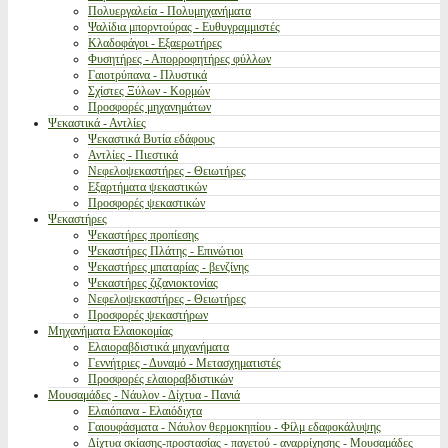
Πολυεργαλεία - Πολυμηχανήματα
Ψαλίδια μπορντούρας - Ευθυγραμμιστές
Κλαδοφάγοι - Εξαερωτήρες
Φυσητήρες - Απορροφητήρες φύλλων
Γαιοτρύπανα - Πλυστικά
Σχίστες Ξύλων - Κορμών
Προσφορές μηχανημάτων
Ψεκαστικά - Αντλίες
Ψεκαστικά Βυτία εδάφους
Αντλίες - Πιεστικά
Νεφελοψεκαστήρες - Θειωτήρες
Εξαρτήματα ψεκαστικών
Προσφορές ψεκαστικών
Ψεκαστήρες
Ψεκαστήρες προπίεσης
Ψεκαστήρες Πλάτης - Επινώτιοι
Ψεκαστήρες μπαταρίας - βενζίνης
Ψεκαστήρες ζιζανιοκτονίας
Νεφελοψεκαστήρες - Θειωτήρες
Προσφορές ψεκαστήρων
Μηχανήματα Ελαιοκομίας
Ελαιοραβδιστικά μηχανήματα
Γεννήτριες - Δυναμό - Μετασχηματιστές
Προσφορές ελαιοραβδιστικών
Μουσαμάδες - Νάυλον - Δίχτυα - Πανιά
Ελαιόπανα - Ελαιόδιχτα
Γαιουφάσματα - Νάυλον θερμοκηπίου - Φίλμ εδαφοκάλυψης
Δίχτυα σκίασης-προστασίας - παγετού - αναρρίχησης - Μουσαμάδες