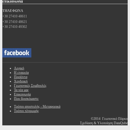
επικοινωνία
ΤΗΛΕΦΩΝΑ
+30 27410 48611
+30 27410 48621
+30 27410 49302
Αρχική
Η εταιρεία
Προϊόντα
Χονδρική
Γεωπονικές Συμβουλές
Τα νέα μας
Επικοινωνία
Που βρισκόμαστε
Τρόποι αποστολής - Μεταφορικά
Τρόποι πληρωμής
©2014 Γεωπονικό Πάρκο
Σχεδίαση & Υλοποίηση DataQube