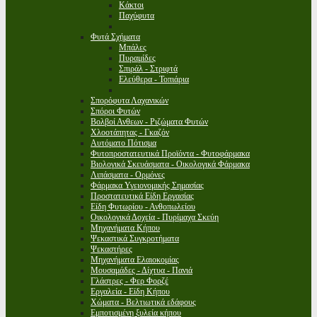
Κάκτοι
Παχύφυτα
Φυτά Σχήματα
Μπάλες
Πυραμίδες
Σπιράλ - Στριφτά
Ελεύθερα - Τοπιάρια
Σπορόφυτα Λαχανικών
Σπόροι Φυτών
Βολβοί Ανθεων - Ριζώματα Φυτών
Χλοοτάπητας - Γκαζόν
Αυτόματο Πότισμα
Φυτοπροστατευτικά Προϊόντα - Φυτοφάρμακα
Βιολογικά Σκευάσματα - Οικολογικά Φάρμακα
Λιπάσματα - Ορμόνες
Φάρμακα Υγειονομικής Σημασίας
Προστατευτικά Είδη Εργασίας
Είδη Φυτωρίου - Ανθοπωλείου
Οικολογικά Δοχεία - Πυρίμαχα Σκεύη
Μηχανήματα Κήπου
Ψεκαστικά Συγκροτήματα
Ψεκαστήρες
Μηχανήματα Ελαιοκομίας
Μουσαμάδες - Δίχτυα - Πανιά
Γλάστρες - Φερ Φορζέ
Εργαλεία - Είδη Κήπου
Χώματα - Βελτιωτικά εδάφους
Εμποτισμένη ξυλεία κήπου