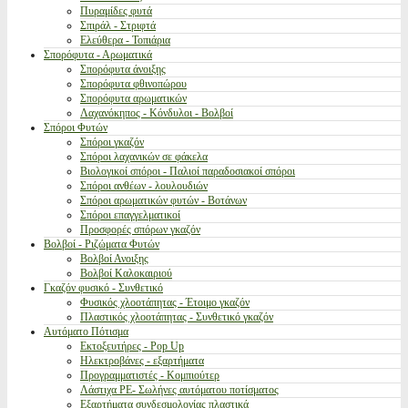
Πυραμίδες φυτά
Σπιράλ - Στριφτά
Ελεύθερα - Τοπιάρια
Σπορόφυτα - Αρωματικά
Σπορόφυτα άνοιξης
Σπορόφυτα φθινοπώρου
Σπορόφυτα αρωματικών
Λαχανόκηπος - Κόνδυλοι - Βολβοί
Σπόροι Φυτών
Σπόροι γκαζόν
Σπόροι λαχανικών σε φάκελα
Βιολογικοί σπόροι - Παλιοί παραδοσιακοί σπόροι
Σπόροι ανθέων - λουλουδιών
Σπόροι αρωματικών φυτών - Βοτάνων
Σπόροι επαγγελματικοί
Προσφορές σπόρων γκαζόν
Βολβοί - Ριζώματα Φυτών
Βολβοί Ανοιξης
Βολβοί Καλοκαιριού
Γκαζόν φυσικό - Συνθετικό
Φυσικός χλοοτάπητας - Έτοιμο γκαζόν
Πλαστικός χλοοτάπητας - Συνθετικό γκαζόν
Αυτόματο Πότισμα
Εκτοξευτήρες - Pop Up
Ηλεκτροβάνες - εξαρτήματα
Προγραμματιστές - Κομπιούτερ
Λάστιχα PE- Σωλήνες αυτόματου ποτίσματος
Εξαρτήματα συνδεσμολογίας πλαστικά