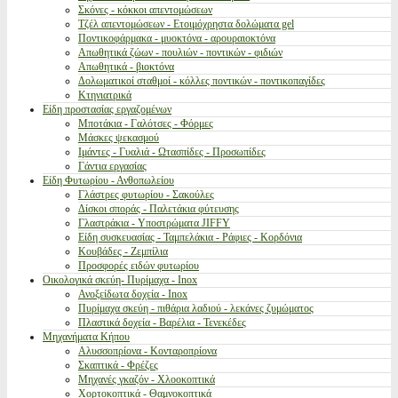
Σκόνες - κόκκοι απεντομώσεων
Τζέλ απεντομώσεων - Ετοιμόχρηστα δολώματα gel
Ποντικοφάρμακα - μυοκτόνα - αρουραιοκτόνα
Απωθητικά ζώων - πουλιών - ποντικών - φιδιών
Απωθητικά - βιοκτόνα
Δολωματικοί σταθμοί - κόλλες ποντικών - ποντικοπαγίδες
Κτηνιατρικά
Είδη προστασίας εργαζομένων
Μποτάκια - Γαλότσες - Φόρμες
Μάσκες ψεκασμού
Ιμάντες - Γυαλιά - Ωτασπίδες - Προσωπίδες
Γάντια εργασίας
Είδη Φυτωρίου - Ανθοπωλείου
Γλάστρες φυτωρίου - Σακούλες
Δίσκοι σποράς - Παλετάκια φύτευσης
Γλαστράκια - Υποστρώματα JIFFY
Είδη συσκευασίας - Ταμπελάκια - Ράφιες - Κορδόνια
Κουβάδες - Ζεμπίλια
Προσφορές ειδών φυτωρίου
Οικολογικά σκεύη- Πυρίμαχα - Inox
Ανοξείδωτα δοχεία - Inox
Πυρίμαχα σκεύη - πιθάρια λαδιού - λεκάνες ζυμώματος
Πλαστικά δοχεία - Βαρέλια - Τενεκέδες
Μηχανήματα Κήπου
Αλυσσοπρίονα - Κονταροπρίονα
Σκαπτικά - Φρέζες
Μηχανές γκαζόν - Χλοοκοπτικά
Χορτοκοπτικά - Θαμνοκοπτικά