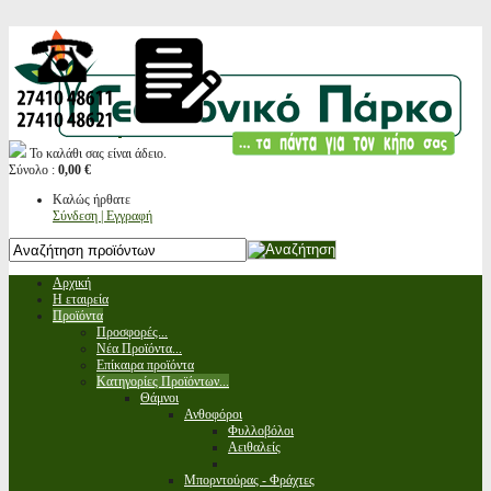
Το καλάθι σας είναι άδειο.
Σύνολο :
0,00 €
Καλώς ήρθατε
Σύνδεση | Εγγραφή
Αρχική
Η εταιρεία
Προϊόντα
Προσφορές...
Νέα Προϊόντα...
Επίκαιρα προϊόντα
Κατηγορίες Προϊόντων...
Θάμνοι
Ανθοφόροι
Φυλλοβόλοι
Αειθαλείς
Μπορντούρας - Φράχτες