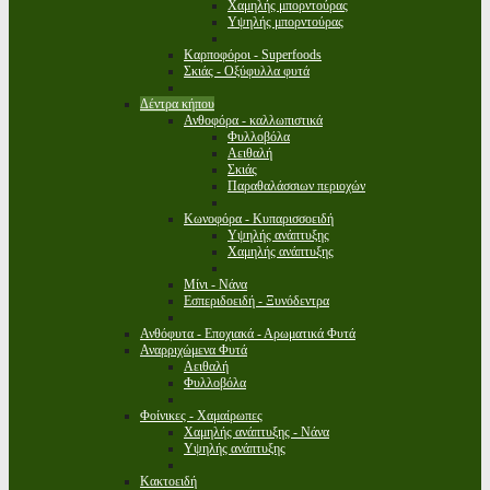
Χαμηλής μπορντούρας
Υψηλής μπορντούρας
Καρποφόροι - Superfoods
Σκιάς - Οξύφυλλα φυτά
Δέντρα κήπου
Ανθοφόρα - καλλωπιστικά
Φυλλοβόλα
Αειθαλή
Σκιάς
Παραθαλάσσιων περιοχών
Κωνοφόρα - Κυπαρισσοειδή
Υψηλής ανάπτυξης
Χαμηλής ανάπτυξης
Μίνι - Νάνα
Εσπεριδοειδή - Ξυνόδεντρα
Ανθόφυτα - Εποχιακά - Αρωματικά Φυτά
Αναρριχώμενα Φυτά
Αειθαλή
Φυλλοβόλα
Φοίνικες - Χαμαίρωπες
Χαμηλής ανάπτυξης - Νάνα
Υψηλής ανάπτυξης
Κακτοειδή