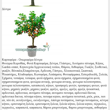
Δέντρα
Καρποφόρα - Οπωροφόρα δέντρα
Φυτώρια Κορινθίας, Φυτά Καρποφόρα, Δέντρα, Γλάστρες, Αυτόματο πότισμα, Κήπος,
Garden center, Κηποτεχνία Αρχιτεκτονική τοπίου, Θάμνοι, Ανθοφόρα, Γκαζόν, Συνθετικό,
γκαζόν, Βότσαλα,Ελαφρόπετρα, Αρδευση, Γάστρες, Χλοοκοπτικά, Σκαπτικά,
Ψεκαστήρες, Κλαδοφάγοι, Κωνοφόρα, Λιπάσματα, Φυτοφάρμακα, Εσπεριδοειδή, Ξυλεία,
Σχήματα, τοπιάρια, τοπιαρια, φυτά σχήματα, φυτα σχηματα, σχηματοποιημένα φυτά,
σχηματοποιημενα φυτα, φυτώρια αττικής, φυτωρια αττικης, φυτωρια πελοπονησσου,
φυτωρια πελοπονησσου, κατασκευές κήπων, προσφορές φυτών, προσφορες φυτων, φυτά
κήπου, μηχανές γκαζόν, μηχανες γκαζον, φρέζες, φρεζες, φρέζα, φρεζα, ψεκαστικά,
αρδευτικά, αρδευτικα, αυτόματο πότισμα, αυτοματο ποτισμα, αρδευτικά δίκτυα,
αρδευτικα δικτυα, πότισμα κήπου, ποτισμα κηπου, αυτόματα ποτιστικά, μπέκ, μπεκ, ποπ
απ, πόπ άπ, εκτοξευτήρες, εκτοξευτηρες, λάστιχα ποτίσματος, λαστιχα ποτισματος, κέντρα
κήπου, εμποτισμένη ξυλεία, εμποτισμενη ξυλεια, ξυλεία κήπου, ξυλεια κηπου, πέργκολες,
περγκολες, καφασωτά, καφασωτα, θάμνοι μπορντούρας, θαμνοι μπορντουρας, ανθοφόροι