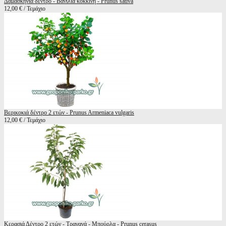
Δαμασκηνιά δέντρο - Βανίλια κόκκινη - Prunus sativa
12,00 € / Τεμάχιο
Βερικοκιά δέντρο 2 ετών - Prunus Armeniaca vulgaris
12,00 € / Τεμάχιο
Κερασιά Δέντρο 2 ετών - Τραγανά - Μπούρλα - Prunus cerasus