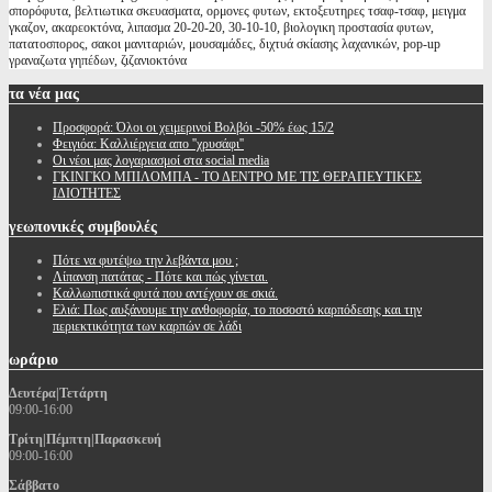
σπορόφυτα, βελτιωτικα σκευασματα, ορμονες φυτων, εκτοξευτηρες τσαφ-τσαφ, μειγμα
γκαζον, ακαρεοκτόνα, λιπασμα 20-20-20, 30-10-10, βιολογικη προστασία φυτων,
πατατοσπορος, σακοι μανιταριών, μουσαμάδες, διχτυά σκίασης λαχανικών, pop-up
γραναζωτα γηπέδων, ζιζανιοκτόνα
τα
νέα μας
Προσφορά: Όλοι οι χειμερινοί Βολβόι -50% έως 15/2
Φειγιόα: Καλλιέργεια απο ''χρυσάφι''
Oι νέοι μας λογαριασμοί στα social media
ΓΚΙΝΓΚΟ ΜΠΙΛΟΜΠΑ - ΤΟ ΔΕΝΤΡΟ ΜΕ ΤΙΣ ΘΕΡΑΠΕΥΤΙΚΕΣ
ΙΔΙΟΤΗΤΕΣ
γεωπονικές
συμβουλές
Πότε να φυτέψω την λεβάντα μου ;
Λίπανση πατάτας - Πότε και πώς γίνεται.
Καλλωπιστικά φυτά που αντέχουν σε σκιά.
Ελιά: Πως αυξάνουμε την ανθοφορία, το ποσοστό καρπόδεσης και την
περιεκτικότητα των καρπών σε λάδι
ωράριο
Δευτέρα|Τετάρτη
09:00-16:00
Τρίτη|Πέμπτη|Παρασκευή
09:00-16:00
Σάββατο