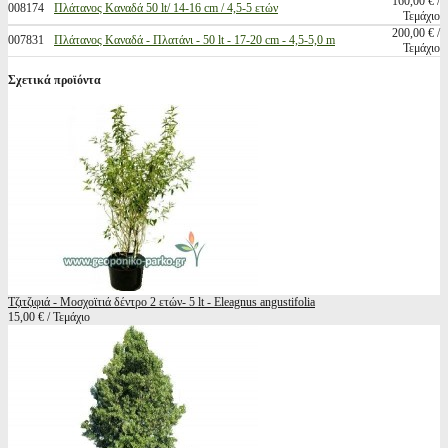
160,00 € /
008174
Πλάτανος Καναδά 50 lt/ 14-16 cm / 4,5-5 ετών
Τεμάχιο
200,00 € /
007831
Πλάτανος Καναδά - Πλατάνι - 50 lt - 17-20 cm - 4,5-5,0 m
Τεμάχιο
Σχετικά προϊόντα
Τζιτζιφιά - Μοσχοϊτιά δέντρο 2 ετών- 5 lt - Eleagnus angustifolia
15,00 € / Τεμάχιο