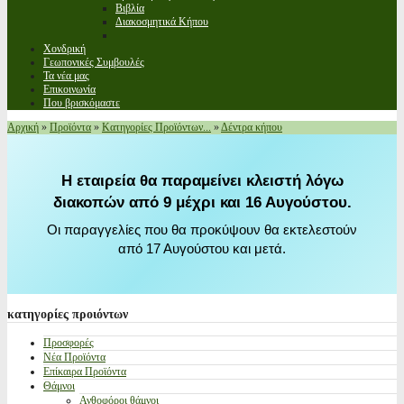
Βιβλία
Διακοσμητικά Κήπου
Χονδρική
Γεωπονικές Συμβουλές
Τα νέα μας
Επικοινωνία
Που βρισκόμαστε
Αρχική
»
Προϊόντα
»
Κατηγορίες Προϊόντων...
»
Δέντρα κήπου
Η εταιρεία θα παραμείνει κλειστή λόγω
διακοπών από 9 μέχρι και 16 Αυγούστου.
Οι παραγγελίες που θα προκύψουν θα εκτελεστούν
από 17 Αυγούστου και μετά.
κατηγορίες
προιόντων
Προσφορές
Νέα Προϊόντα
Επίκαιρα Προϊόντα
Θάμνοι
Ανθοφόροι θάμνοι