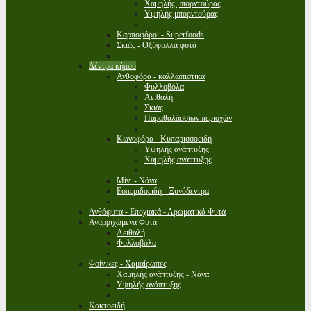
Χαμηλής μπορντούρας
Υψηλής μπορντούρας
Καρποφόροι - Superfoods
Σκιάς - Οξύφυλλα φυτά
Δέντρα κήπου
Ανθοφόρα - καλλωπιστικά
Φυλλοβόλα
Αειθαλή
Σκιάς
Παραθαλάσσιων περιοχών
Κωνοφόρα - Κυπαρισσοειδή
Υψηλής ανάπτυξης
Χαμηλής ανάπτυξης
Μίνι - Νάνα
Εσπεριδοειδή - Ξυνόδεντρα
Ανθόφυτα - Εποχιακά - Αρωματικά Φυτά
Αναρριχώμενα Φυτά
Αειθαλή
Φυλλοβόλα
Φοίνικες - Χαμαίρωπες
Χαμηλής ανάπτυξης - Νάνα
Υψηλής ανάπτυξης
Κακτοειδή