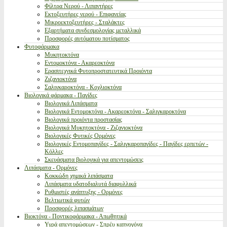
Φίλτρα Νερού - Λιπαντήρες
Εκτοξευτήρες νερού - Επιφανείας
Μικροεκτοξευτήρες - Σταλάκτες
Εξαρτήματα συνδεσμολογίας μεταλλικά
Προσφορές αυτόματου ποτίσματος
Φυτοφάρμακα
Μυκητοκτόνα
Εντομοκτόνα - Ακαρεοκτόνα
Ερασιτεχνικά Φυτοπροστατευτικά Προιόντα
Ζιζανιοκτόνα
Σαλιγκαροκτόνα - Κοχλιοκτόνα
Βιολογικά φάρμακα - Παγίδες
Βιολογικά Λιπάσματα
Βιολογικά Εντομοκτόνα - Ακαρεοκτόνα - Σαλιγκαροκτόνα
Βιολογικά προιόντα προστασίας
Βιολογικά Μυκητοκτόνα - Ζιζανιοκτόνα
Βιολογικές Φυτικές Ορμόνες
Βιολογικές Εντομοπαγίδες - Σαλιγκαροπαγίδες - Παγίδες ερπετών -
Κόλλες
Σκευάσματα βιολογικά για απεντομώσεις
Λιπάσματα - Ορμόνες
Κοκκώδη χημικά λιπάσματα
Λιπάσματα υδατοδιαλυτά διαφυλλικά
Ρυθμιστές ανάπτυξης - Ορμόνες
Βελτιωτικά φυτών
Προσφορές λιπασμάτων
Βιοκτόνα - Ποντικοφάρμακα - Απωθητικά
Υγρά απεντομώσεων - Σπρέυ καπνογόνα