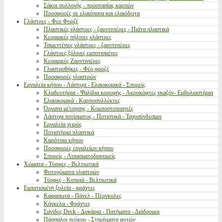
Σάκοι συλλογής - προστασίας καρπών
Προσφορές σε ελαιόπανα και ελαιόδιχτα
Γλάστρες - Φερ Φορζέ
Πλαστικές γλάστρες - ζαρντινιέρες - Πιάτα πλαστικά
Κεραμικές πήλινες γλάστρες
Τσιμεντένιες γλάστρες - ζαρντινιέρες
Γλάστρες ξύλινες εμποτισμένες
Κεραμικές Ζαρντινιέρες
Γλαστροθήκες - Φέρ φορζέ
Προσφορές γλαστρών
Εργαλεία κήπου - Λάστιχα - Ελαιοκομικά - Σπορείς
Κλαδευτήρια - Ψαλίδια κορυφής - Ακροκόφτες γκαζόν- Εμβολιαστήρια
Ελαιοκομικά - Καρποσυλλέκτες
Όργανα μέτρησης - Κομποστοποιητές
Λάστιχα ποτίσματος - Ποτιστικά - Ταχυσύνδεσμοι
Εργαλεία χειρός
Ποτιστήρια πλαστικά
Καρότσια κήπου
Προσφορές εργαλείων κήπου
Σπορείς - Λιπασματοδιανομείς
Χώματα - Τύρφες - Βελτιωτικά
Φυτοχώματα γλαστρών
Τύρφες - Κοπριά - Βελτιωτικά
Εμποτισμένη ξυλεία - φράχτες
Καφασωτά - Πάνελ - Πέργκολες
Κάγκελα - Φράχτες
Σανίδες Deck - Δοκάρια - Πατήματα - Διάδρομοι
Πάσσαλοι πεύκου - Στηρίγματα φυτών