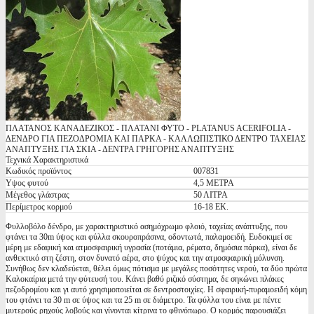
ΠΛΑΤΑΝΟΣ ΚΑΝΑΔΕΖΙΚΟΣ - ΠΛΑΤΑΝΙ ΦΥΤΟ - PLATANUS ACERIFOLIA -
ΔΕΝΔΡΟ ΓΙΑ ΠΕΖΟΔΡΟΜΙΑ ΚΑΙ ΠΑΡΚΑ - ΚΑΛΛΩΠΙΣΤΙΚΟ ΔΕΝΤΡΟ ΤΑΧΕΙΑΣ
ΑΝΑΠΤΥΞΗΣ ΓΙΑ ΣΚΙΑ - ΔΕΝΤΡΑ ΓΡΗΓΟΡΗΣ ΑΝΑΠΤΥΞΗΣ
Τεχνικά Χαρακτηριστικά
Κωδικός προϊόντος
007831
Υψος φυτού
4,5 ΜΕΤΡΑ
Μέγεθος γλάστρας
50 ΛΙΤΡΑ
Περίμετρος κορμού
16-18 ΕΚ.
Φυλλοβόλο δένδρο, με χαρακτηριστικό ασημόχρωμο φλοιό, ταχείας ανάπτυξης, που
φτάνει τα 30m ύψος και φύλλα σκουροπράσινα, οδοντωτά, παλαμοειδή. Ευδοκιμεί σε
μέρη με εδαφική και ατμοσφαιρική υγρασία (ποτάμια, ρέματα, δημόσια πάρκα), είναι δε
ανθεκτικό στη ζέστη, στον δυνατό αέρα, στο ψύχος και την ατμοσφαιρική μόλυνση.
Συνήθως δεν κλαδεύεται, θέλει όμως πότισμα με μεγάλες ποσότητες νερού, τα δύο πρώτα
Καλοκαίρια μετά την φύτευσή του. Κάνει βαθύ ριζικό σύστημα, δε σηκώνει πλάκες
πεζοδρομίου και γι αυτό χρησιμοποιείται σε δεντροστοιχίες. Η σφαιρική-πυραμοειδή κόμη
του φτάνει τα 30 m σε ύψος και τα 25 m σε διάμετρο. Τα φύλλα του είναι με πέντε
μυτερούς ρηχούς λοβούς και γίνονται κίτρινα το φθινόπωρο. Ο κορμός παρουσιάζει