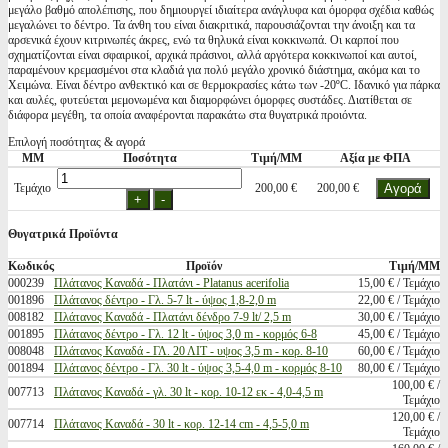
μεγάλο βαθμό απολέπισης, που δημιουργεί ιδιαίτερα ανάγλυφα και όμορφα σχέδια καθώς
μεγαλώνει το δέντρο. Τα άνθη του είναι διακριτικά, παρουσιάζονται την άνοιξη και τα
αρσενικά έχουν κιτρινωπές άκρες, ενώ τα θηλυκά είναι κοκκινωπά. Οι καρποί που
σχηματίζονται είναι σφαιρικοί, αρχικά πράσινοι, αλλά αργότερα κοκκινωποί και αυτοί,
παραμένουν κρεμασμένοι στα κλαδιά για πολύ μεγάλο χρονικό διάστημα, ακόμα και το
Χειμώνα. Είναι δέντρο ανθεκτικό και σε θερμοκρασίες κάτω των -20ºC. Ιδανικό για πάρκα
και αυλές, φυτεύεται μεμονωμένα και διαμορφώνει όμορφες συστάδες. Διατίθεται σε
διάφορα μεγέθη, τα οποία αναφέρονται παρακάτω στα θυγατρικά προιόντα.
Επιλογή ποσότητας & αγορά
ΜΜ
Ποσότητα
Τιμή/ΜΜ
Αξία με ΦΠΑ
Τεμάχιο
200,00 €
200,00 €
Θυγατρικά Προϊόντα
Κωδικός
Προϊόν
Τιμή/ΜΜ
000239
Πλάτανος Καναδά - Πλατάνι - Platanus acerifolia
15,00 € / Τεμάχιο
001896
Πλάτανος δέντρο - Γλ. 5-7 lt - ύψος 1,8-2,0 m
22,00 € / Τεμάχιο
008182
Πλάτανος Καναδά - Πλατάνι δένδρο 7-9 lt/ 2,5 m
30,00 € / Τεμάχιο
001895
Πλάτανος δέντρο - Γλ. 12 lt - ύψος 3,0 m - κορμός 6-8
45,00 € / Τεμάχιο
008048
Πλάτανος Καναδά - ΓΛ. 20 ΛΙΤ - υψος 3,5 m - κορ. 8-10
60,00 € / Τεμάχιο
001894
Πλάτανος δέντρο - Γλ. 30 lt - ύψος 3,5-4,0 m - κορμός 8-10
80,00 € / Τεμάχιο
100,00 € /
007713
Πλάτανος Καναδά - γλ. 30 lt - κορ. 10-12 εκ - 4,0-4,5 m
Τεμάχιο
120,00 € /
007714
Πλάτανος Καναδά - 30 lt - κορ. 12-14 cm - 4,5-5,0 m
Τεμάχιο