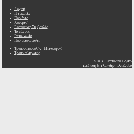
Αρχική
Η εταιρεία
Προϊόντα
Χονδρική
Γεωπονικές Συμβουλές
Τα νέα μας
Επικοινωνία
Που βρισκόμαστε
Τρόποι αποστολής - Μεταφορικά
Τρόποι πληρωμής
©2014 Γεωπονικό Πάρκο
Σχεδίαση & Υλοποίηση DataQube