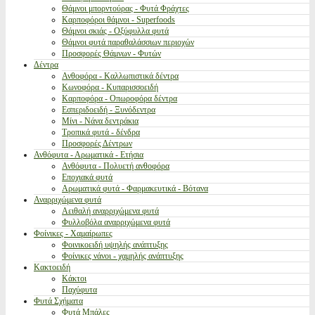
Θάμνοι μπορντούρας - Φυτά Φράχτες
Καρποφόροι θάμνοι - Superfoods
Θάμνοι σκιάς - Οξύφυλλα φυτά
Θάμνοι φυτά παραθαλάσσιων περιοχών
Προσφορές Θάμνων - Φυτών
Δέντρα
Ανθοφόρα - Καλλωπιστικά δέντρα
Κωνοφόρα - Κυπαρισσοειδή
Καρποφόρα - Οπωροφόρα δέντρα
Εσπεριδοειδή - Ξυνόδεντρα
Μίνι - Νάνα δεντράκια
Τροπικά φυτά - δένδρα
Προσφορές Δέντρων
Ανθόφυτα - Αρωματικά - Ετήσια
Ανθόφυτα - Πολυετή ανθοφόρα
Εποχιακά φυτά
Αρωματικά φυτά - Φαρμακευτικά - Βότανα
Αναρριχώμενα φυτά
Αειθαλή αναρριχώμενα φυτά
Φυλλοβόλα αναρριχώμενα φυτά
Φοίνικες - Χαμαίρωπες
Φοινικοειδή υψηλής ανάπτυξης
Φοίνικες νάνοι - χαμηλής ανάπτυξης
Κακτοειδή
Κάκτοι
Παχύφυτα
Φυτά Σχήματα
Φυτά Μπάλες