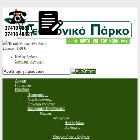
Το καλάθι σας είναι άδειο.
Σύνολο :
0,00 €
Καλώς ήρθατε
Σύνδεση | Εγγραφή
Αρχική
Η εταιρεία
Προϊόντα
Προσφορές...
Νέα Προϊόντα...
Επίκαιρα προϊόντα
Κατηγορίες Προϊόντων...
Θάμνοι
Ανθοφόροι
Φυλλοβόλοι
Αειθαλείς
Μπορντούρας - Φράχτες