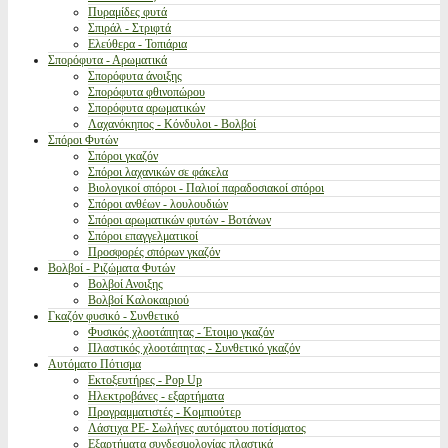
Πυραμίδες φυτά
Σπιράλ - Στριφτά
Ελεύθερα - Τοπιάρια
Σπορόφυτα - Αρωματικά
Σπορόφυτα άνοιξης
Σπορόφυτα φθινοπώρου
Σπορόφυτα αρωματικών
Λαχανόκηπος - Κόνδυλοι - Βολβοί
Σπόροι Φυτών
Σπόροι γκαζόν
Σπόροι λαχανικών σε φάκελα
Βιολογικοί σπόροι - Παλιοί παραδοσιακοί σπόροι
Σπόροι ανθέων - λουλουδιών
Σπόροι αρωματικών φυτών - Βοτάνων
Σπόροι επαγγελματικοί
Προσφορές σπόρων γκαζόν
Βολβοί - Ριζώματα Φυτών
Βολβοί Ανοιξης
Βολβοί Καλοκαιριού
Γκαζόν φυσικό - Συνθετικό
Φυσικός χλοοτάπητας - Έτοιμο γκαζόν
Πλαστικός χλοοτάπητας - Συνθετικό γκαζόν
Αυτόματο Πότισμα
Εκτοξευτήρες - Pop Up
Ηλεκτροβάνες - εξαρτήματα
Προγραμματιστές - Κομπιούτερ
Λάστιχα PE- Σωλήνες αυτόματου ποτίσματος
Εξαρτήματα συνδεσμολογίας πλαστικά