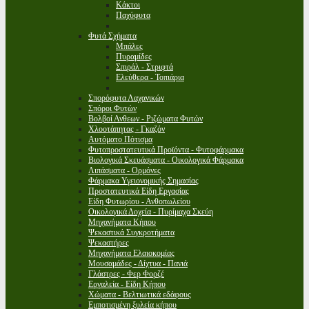
Κάκτοι
Παχύφυτα
Φυτά Σχήματα
Μπάλες
Πυραμίδες
Σπιράλ - Στριφτά
Ελεύθερα - Τοπιάρια
Σπορόφυτα Λαχανικών
Σπόροι Φυτών
Βολβοί Ανθεων - Ριζώματα Φυτών
Χλοοτάπητας - Γκαζόν
Αυτόματο Πότισμα
Φυτοπροστατευτικά Προϊόντα - Φυτοφάρμακα
Βιολογικά Σκευάσματα - Οικολογικά Φάρμακα
Λιπάσματα - Ορμόνες
Φάρμακα Υγειονομικής Σημασίας
Προστατευτικά Είδη Εργασίας
Είδη Φυτωρίου - Ανθοπωλείου
Οικολογικά Δοχεία - Πυρίμαχα Σκεύη
Μηχανήματα Κήπου
Ψεκαστικά Συγκροτήματα
Ψεκαστήρες
Μηχανήματα Ελαιοκομίας
Μουσαμάδες - Δίχτυα - Πανιά
Γλάστρες - Φερ Φορζέ
Εργαλεία - Είδη Κήπου
Χώματα - Βελτιωτικά εδάφους
Εμποτισμένη ξυλεία κήπου