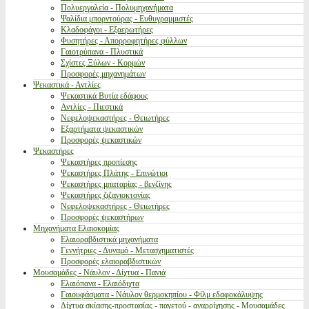
Πολυεργαλεία - Πολυμηχανήματα
Ψαλίδια μπορντούρας - Ευθυγραμμιστές
Κλαδοφάγοι - Εξαερωτήρες
Φυσητήρες - Απορροφητήρες φύλλων
Γαιοτρύπανα - Πλυστικά
Σχίστες Ξύλων - Κορμών
Προσφορές μηχανημάτων
Ψεκαστικά - Αντλίες
Ψεκαστικά Βυτία εδάφους
Αντλίες - Πιεστικά
Νεφελοψεκαστήρες - Θειωτήρες
Εξαρτήματα ψεκαστικών
Προσφορές ψεκαστικών
Ψεκαστήρες
Ψεκαστήρες προπίεσης
Ψεκαστήρες Πλάτης - Επινώτιοι
Ψεκαστήρες μπαταρίας - βενζίνης
Ψεκαστήρες ζιζανιοκτονίας
Νεφελοψεκαστήρες - Θειωτήρες
Προσφορές ψεκαστήρων
Μηχανήματα Ελαιοκομίας
Ελαιοραβδιστικά μηχανήματα
Γεννήτριες - Δυναμό - Μετασχηματιστές
Προσφορές ελαιοραβδιστικών
Μουσαμάδες - Νάυλον - Δίχτυα - Πανιά
Ελαιόπανα - Ελαιόδιχτα
Γαιουφάσματα - Νάυλον θερμοκηπίου - Φίλμ εδαφοκάλυψης
Δίχτυα σκίασης-προστασίας - παγετού - αναρρίχησης - Μουσαμάδες