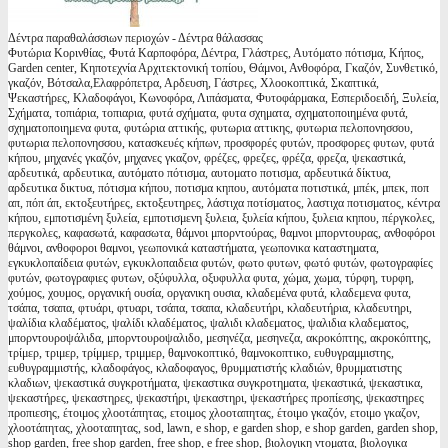
Δέντρα παραθαλάσσιων περιοχών - Δέντρα θάλασσας
Φυτώρια Κορινθίας, Φυτά Καρποφόρα, Δέντρα, Γλάστρες, Αυτόματο πότισμα, Κήπος,
Garden center, Κηποτεχνία Αρχιτεκτονική τοπίου, Θάμνοι, Ανθοφόρα, Γκαζόν, Συνθετικό,
γκαζόν, Βότσαλα,Ελαφρόπετρα, Αρδευση, Γάστρες, Χλοοκοπτικά, Σκαπτικά,
Ψεκαστήρες, Κλαδοφάγοι, Κωνοφόρα, Λιπάσματα, Φυτοφάρμακα, Εσπεριδοειδή, Ξυλεία,
Σχήματα, τοπιάρια, τοπιαρια, φυτά σχήματα, φυτα σχηματα, σχηματοποιημένα φυτά,
σχηματοποιημενα φυτα, φυτώρια αττικής, φυτωρια αττικης, φυτωρια πελοπονησσου,
φυτωρια πελοπονησσου, κατασκευές κήπων, προσφορές φυτών, προσφορες φυτων, φυτά
κήπου, μηχανές γκαζόν, μηχανες γκαζον, φρέζες, φρεζες, φρέζα, φρεζα, ψεκαστικά,
αρδευτικά, αρδευτικα, αυτόματο πότισμα, αυτοματο ποτισμα, αρδευτικά δίκτυα,
αρδευτικα δικτυα, πότισμα κήπου, ποτισμα κηπου, αυτόματα ποτιστικά, μπέκ, μπεκ, ποπ
απ, πόπ άπ, εκτοξευτήρες, εκτοξευτηρες, λάστιχα ποτίσματος, λαστιχα ποτισματος, κέντρα
κήπου, εμποτισμένη ξυλεία, εμποτισμενη ξυλεια, ξυλεία κήπου, ξυλεια κηπου, πέργκολες,
περγκολες, καφασωτά, καφασωτα, θάμνοι μπορντούρας, θαμνοι μπορντουρας, ανθοφόροι
θάμνοι, ανθοφοροι θαμνοι, γεωπονικά καταστήματα, γεωπονικα καταστηματα,
εγκυκλοπαίδεια φυτών, εγκυκλοπαιδεια φυτών, φωτο φυτων, φωτό φυτών, φωτογραφίες
φυτών, φωτογραφιες φυτων, οξύφυλλα, οξυφυλλα φυτα, χώμα, χωμα, τύρφη, τυρφη,
χούμος, χουμος, οργανική ουσία, οργανικη ουσια, κλαδεμένα φυτά, κλαδεμενα φυτα,
τσάπα, τσαπα, φτυάρι, φτυαρι, τσάπα, τσαπα, κλαδευτήρι, κλαδευτήρια, κλαδευτηρι,
ψαλίδια κλαδέματος, ψαλίδι κλαδέματος, ψαλιδι κλαδεματος, ψαλιδια κλαδεματος,
μπορντουροψάλιδα, μπορντουροψαλιδο, μεσηνέζα, μεσηνεζα, ακροκόπτης, ακροκόπτης,
τρίμερ, τριμερ, τρίμμερ, τριμμερ, θαμνοκοπτικό, θαμνοκοπτικο, ευθυγραμμιστης,
ευθυγραμμιστής, κλαδοφάγος, κλαδοφαγος, θρυμματιστής κλαδιών, θρυμματιστης
κλαδιων, ψεκαστικά συγκροτήματα, ψεκαστικα συγκροτηματα, ψεκαστικά, ψεκαστικα,
ψεκαστήρες, ψεκαστηρες, ψεκαστήρι, ψεκαστηρι, ψεκαστήρες προπίεσης, ψεκαστηρες
προπιεσης, έτοιμος χλοοτάπητας, ετοιμος χλοοταπητας, έτοιμο γκαζόν, ετοιμο γκαζον,
χλοοτάπητας, χλοοταπητας, sod, lawn, e shop, e garden shop, e shop garden, garden shop,
shop garden, free shop garden, free shop, e free shop, βιολογικη ντοματα, βιολογικα