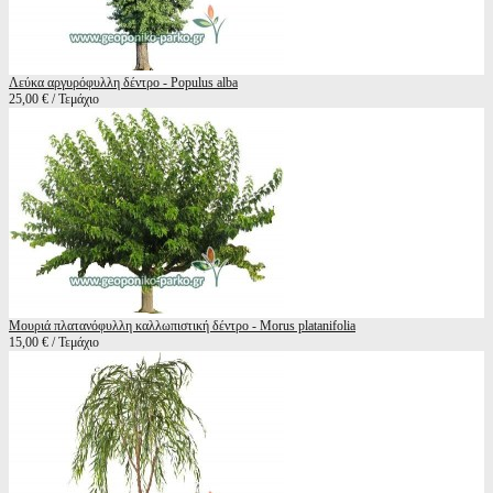
Λεύκα αργυρόφυλλη δέντρο - Populus alba
25,00 € / Τεμάχιο
Μουριά πλατανόφυλλη καλλωπιστική δέντρο - Morus platanifolia
15,00 € / Τεμάχιο