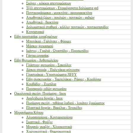
Σκόνες - κόκκοι απεντομώσεων
Τζέλ απεντομώσεων - Ετοιμόχρηστα δολώματα gel
Ποντικοφάρμακα - μυοκτόνα - αρουραιοκτόνα
Απωθητικά ζώων - πουλιών - ποντικών - φιδιών
Απωθητικά - βιοκτόνα
Δολωματικοί σταθμοί - κόλλες ποντικών - ποντικοπαγίδες
Κτηνιατρικά
Είδη προστασίας εργαζομένων
Μποτάκια - Γαλότσες - Φόρμες
Μάσκες ψεκασμού
Ιμάντες - Γυαλιά - Ωτασπίδες - Προσωπίδες
Γάντια εργασίας
Είδη Φυτωρίου - Ανθοπωλείου
Γλάστρες φυτωρίου - Σακούλες
Δίσκοι σποράς - Παλετάκια φύτευσης
Γλαστράκια - Υποστρώματα JIFFY
Είδη συσκευασίας - Ταμπελάκια - Ράφιες - Κορδόνια
Κουβάδες - Ζεμπίλια
Προσφορές ειδών φυτωρίου
Οικολογικά σκεύη- Πυρίμαχα - Inox
Ανοξείδωτα δοχεία - Inox
Πυρίμαχα σκεύη - πιθάρια λαδιού - λεκάνες ζυμώματος
Πλαστικά δοχεία - Βαρέλια - Τενεκέδες
Μηχανήματα Κήπου
Αλυσσοπρίονα - Κονταροπρίονα
Σκαπτικά - Φρέζες
Μηχανές γκαζόν - Χλοοκοπτικά
Χορτοκοπτικά - Θαμνοκοπτικά