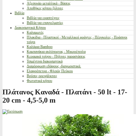
Αξεσουάρ μεταλλικά - Βάσεις
Αποθήκες κήπου ξύλινες
Βιβλία
Βιβλία για ερασιτέχνες
Βιβλία για επαγγελματίες
Διακοσμητικά Κήπου
Καλαμωτές
Πλακίδια - Πλαστικοί - Μεταλλικοί φράχτες - Πέργκολες - Πράσινοι
τοίχοι
Καλάμια Bamboo
Καμπανάκια αυλόπορτας - Μικροέπιπλα
Κεραμικά τοίχου - Πήλινες παραστάσεις
Τσιμέντινα διακοσμητικά
Διαμόρφωση εδάφους -διαχωριστικά.
Ελαφρόπετρα - Φλοιός Πεύκου
Βρύσες ορειχάλκινες
Φωτιστικά κήπου
Πλάτανος Καναδά - Πλατάνι - 50 lt - 17-
20 cm - 4,5-5,0 m