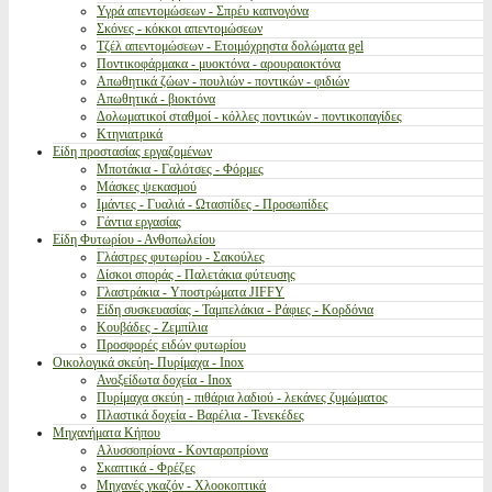
Υγρά απεντομώσεων - Σπρέυ καπνογόνα
Σκόνες - κόκκοι απεντομώσεων
Τζέλ απεντομώσεων - Ετοιμόχρηστα δολώματα gel
Ποντικοφάρμακα - μυοκτόνα - αρουραιοκτόνα
Απωθητικά ζώων - πουλιών - ποντικών - φιδιών
Απωθητικά - βιοκτόνα
Δολωματικοί σταθμοί - κόλλες ποντικών - ποντικοπαγίδες
Κτηνιατρικά
Είδη προστασίας εργαζομένων
Μποτάκια - Γαλότσες - Φόρμες
Μάσκες ψεκασμού
Ιμάντες - Γυαλιά - Ωτασπίδες - Προσωπίδες
Γάντια εργασίας
Είδη Φυτωρίου - Ανθοπωλείου
Γλάστρες φυτωρίου - Σακούλες
Δίσκοι σποράς - Παλετάκια φύτευσης
Γλαστράκια - Υποστρώματα JIFFY
Είδη συσκευασίας - Ταμπελάκια - Ράφιες - Κορδόνια
Κουβάδες - Ζεμπίλια
Προσφορές ειδών φυτωρίου
Οικολογικά σκεύη- Πυρίμαχα - Inox
Ανοξείδωτα δοχεία - Inox
Πυρίμαχα σκεύη - πιθάρια λαδιού - λεκάνες ζυμώματος
Πλαστικά δοχεία - Βαρέλια - Τενεκέδες
Μηχανήματα Κήπου
Αλυσσοπρίονα - Κονταροπρίονα
Σκαπτικά - Φρέζες
Μηχανές γκαζόν - Χλοοκοπτικά