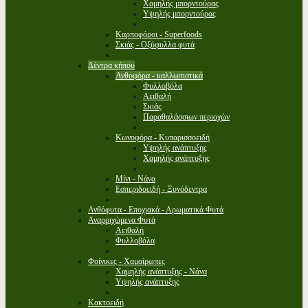
Χαμηλής μπορντούρας
Υψηλής μπορντούρας
Καρποφόροι - Superfoods
Σκιάς - Οξύφυλλα φυτά
Δέντρα κήπου
Ανθοφόρα - καλλωπιστικά
Φυλλοβόλα
Αειθαλή
Σκιάς
Παραθαλάσσιων περιοχών
Κωνοφόρα - Κυπαρισσοειδή
Υψηλής ανάπτυξης
Χαμηλής ανάπτυξης
Μίνι - Νάνα
Εσπεριδοειδή - Ξυνόδεντρα
Ανθόφυτα - Εποχιακά - Αρωματικά Φυτά
Αναρριχώμενα Φυτά
Αειθαλή
Φυλλοβόλα
Φοίνικες - Χαμαίρωπες
Χαμηλής ανάπτυξης - Νάνα
Υψηλής ανάπτυξης
Κακτοειδή