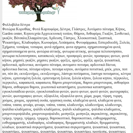
Φυλλοβόλα δέντρα
Φυτώρια Κορινθίας, Φυτά Καρποφόρα, Δέντρα, Γλάστρες, Αυτόματο πότισμα, Κήπος,
Garden center, Κηποτεχνία Αρχιτεκτονική τοπίου, Θάμνοι, Ανθοφόρα, Γκαζόν, Συνθετικό,
γκαζόν, Βότσαλα,Ελαφρόπετρα, Αρδευση, Γάστρες, Χλοοκοπτικά, Σκαπτικά,
Ψεκαστήρες, Κλαδοφάγοι, Κωνοφόρα, Λιπάσματα, Φυτοφάρμακα, Εσπεριδοειδή, Ξυλεία,
Σχήματα, τοπιάρια, τοπιαρια, φυτά σχήματα, φυτα σχηματα, σχηματοποιημένα φυτά,
σχηματοποιημενα φυτα, φυτώρια αττικής, φυτωρια αττικης, φυτωρια πελοπονησσου,
φυτωρια πελοπονησσου, κατασκευές κήπων, προσφορές φυτών, προσφορες φυτων, φυτά
κήπου, μηχανές γκαζόν, μηχανες γκαζον, φρέζες, φρεζες, φρέζα, φρεζα, ψεκαστικά,
αρδευτικά, αρδευτικα, αυτόματο πότισμα, αυτοματο ποτισμα, αρδευτικά δίκτυα,
αρδευτικα δικτυα, πότισμα κήπου, ποτισμα κηπου, αυτόματα ποτιστικά, μπέκ, μπεκ, ποπ
απ, πόπ άπ, εκτοξευτήρες, εκτοξευτηρες, λάστιχα ποτίσματος, λαστιχα ποτισματος, κέντρα
κήπου, εμποτισμένη ξυλεία, εμποτισμενη ξυλεια, ξυλεία κήπου, ξυλεια κηπου, πέργκολες,
περγκολες, καφασωτά, καφασωτα, θάμνοι μπορντούρας, θαμνοι μπορντουρας, ανθοφόροι
θάμνοι, ανθοφοροι θαμνοι, γεωπονικά καταστήματα, γεωπονικα καταστηματα,
εγκυκλοπαίδεια φυτών, εγκυκλοπαιδεια φυτών, φωτο φυτων, φωτό φυτών, φωτογραφίες
φυτών, φωτογραφιες φυτων, οξύφυλλα, οξυφυλλα φυτα, χώμα, χωμα, τύρφη, τυρφη,
χούμος, χουμος, οργανική ουσία, οργανικη ουσια, κλαδεμένα φυτά, κλαδεμενα φυτα,
τσάπα, τσαπα, φτυάρι, φτυαρι, τσάπα, τσαπα, κλαδευτήρι, κλαδευτήρια, κλαδευτηρι,
ψαλίδια κλαδέματος, ψαλίδι κλαδέματος, ψαλιδι κλαδεματος, ψαλιδια κλαδεματος,
μπορντουροψάλιδα, μπορντουροψαλιδο, μεσηνέζα, μεσηνεζα, ακροκόπτης, ακροκόπτης,
τρίμερ, τριμερ, τρίμμερ, τριμμερ, θαμνοκοπτικό, θαμνοκοπτικο, ευθυγραμμιστης,
ευθυγραμμιστής, κλαδοφάγος, κλαδοφαγος, θρυμματιστής κλαδιών, θρυμματιστης
κλαδιων, ψεκαστικά συγκροτήματα, ψεκαστικα συγκροτηματα, ψεκαστικά, ψεκαστικα,
ψεκαστήρες, ψεκαστηρες, ψεκαστήρι, ψεκαστηρι, ψεκαστήρες προπίεσης, ψεκαστηρες