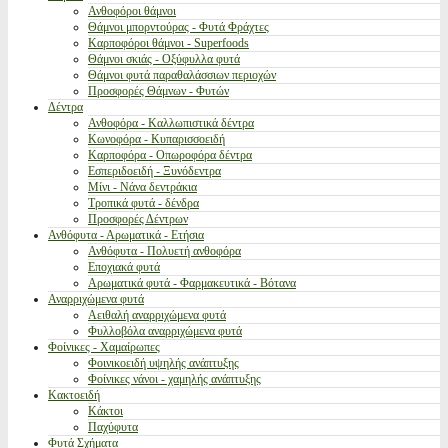
Ανθοφόροι θάμνοι
Θάμνοι μπορντούρας - Φυτά Φράχτες
Καρποφόροι θάμνοι - Superfoods
Θάμνοι σκιάς - Οξύφυλλα φυτά
Θάμνοι φυτά παραθαλάσσιων περιοχών
Προσφορές Θάμνων - Φυτών
Δέντρα
Ανθοφόρα - Καλλωπιστικά δέντρα
Κωνοφόρα - Κυπαρισσοειδή
Καρποφόρα - Οπωροφόρα δέντρα
Εσπεριδοειδή - Ξυνόδεντρα
Μίνι - Νάνα δεντράκια
Τροπικά φυτά - δένδρα
Προσφορές Δέντρων
Ανθόφυτα - Αρωματικά - Ετήσια
Ανθόφυτα - Πολυετή ανθοφόρα
Εποχιακά φυτά
Αρωματικά φυτά - Φαρμακευτικά - Βότανα
Αναρριχώμενα φυτά
Αειθαλή αναρριχώμενα φυτά
Φυλλοβόλα αναρριχώμενα φυτά
Φοίνικες - Χαμαίρωπες
Φοινικοειδή υψηλής ανάπτυξης
Φοίνικες νάνοι - χαμηλής ανάπτυξης
Κακτοειδή
Κάκτοι
Παχύφυτα
Φυτά Σχήματα