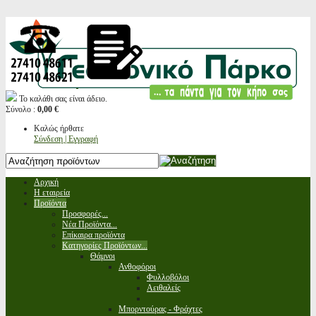
Το καλάθι σας είναι άδειο.
Σύνολο :
0,00 €
Καλώς ήρθατε
Σύνδεση | Εγγραφή
Αρχική
Η εταιρεία
Προϊόντα
Προσφορές...
Νέα Προϊόντα...
Επίκαιρα προϊόντα
Κατηγορίες Προϊόντων...
Θάμνοι
Ανθοφόροι
Φυλλοβόλοι
Αειθαλείς
Μπορντούρας - Φράχτες