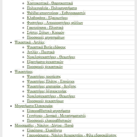
Χορτοκοπτικά - Θαμνοκοπτικά
Πολυεργαλεία - Πολυμηχανήματα
Ψαλίδια μπορντούρας - Ευθυγραμμιστές
Κλαδοφάγοι - Εξαερωτήρες
Φυσητήρες - Απορροφητήρες φύλλων
Γαιοτρύπανα - Πλυστικά
Σχίστες Ξύλων - Κορμών
Προσφορές μηχανημάτων
Ψεκαστικά - Αντλίες
Ψεκαστικά Βυτία εδάφους
Αντλίες - Πιεστικά
Νεφελοψεκαστήρες - Θειωτήρες
Εξαρτήματα ψεκαστικών
Προσφορές ψεκαστικών
Ψεκαστήρες
Ψεκαστήρες προπίεσης
Ψεκαστήρες Πλάτης - Επινώτιοι
Ψεκαστήρες μπαταρίας - βενζίνης
Ψεκαστήρες ζιζανιοκτονίας
Νεφελοψεκαστήρες - Θειωτήρες
Προσφορές ψεκαστήρων
Μηχανήματα Ελαιοκομίας
Ελαιοραβδιστικά μηχανήματα
Γεννήτριες - Δυναμό - Μετασχηματιστές
Προσφορές ελαιοραβδιστικών
Μουσαμάδες - Νάυλον - Δίχτυα - Πανιά
Ελαιόπανα - Ελαιόδιχτα
Γαιουφάσματα - Νάυλον θερμοκηπίου - Φίλμ εδαφοκάλυψης