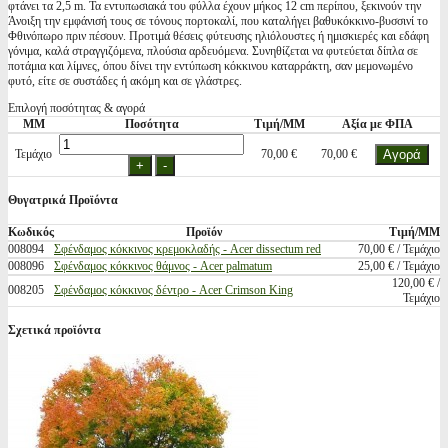
φτάνει τα 2,5 m. Τα εντυπωσιακά του φύλλα έχουν μήκος 12 cm περίπου, ξεκινούν την
Άνοιξη την εμφάνισή τους σε τόνους πορτοκαλί, που καταλήγει βαθυκόκκινο-βυσσινί το
Φθινόπωρο πριν πέσουν. Προτιμά θέσεις φύτευσης ηλιόλουστες ή ημισκιερές και εδάφη
γόνιμα, καλά στραγγιζόμενα, πλούσια αρδευόμενα. Συνηθίζεται να φυτεύεται δίπλα σε
ποτάμια και λίμνες, όπου δίνει την εντύπωση κόκκινου καταρράκτη, σαν μεμονωμένο
φυτό, είτε σε συστάδες ή ακόμη και σε γλάστρες.
Επιλογή ποσότητας & αγορά
ΜΜ
Ποσότητα
Τιμή/ΜΜ
Αξία με ΦΠΑ
Τεμάχιο
70,00 €
70,00 €
Θυγατρικά Προϊόντα
Κωδικός
Προϊόν
Τιμή/ΜΜ
008094
Σφένδαμος κόκκινος κρεμοκλαδής - Acer dissectum red
70,00 € / Τεμάχιο
008096
Σφένδαμος κόκκινος θάμνος - Acer palmatum
25,00 € / Τεμάχιο
120,00 € /
008205
Σφένδαμος κόκκινος δέντρο - Acer Crimson King
Τεμάχιο
Σχετικά προϊόντα