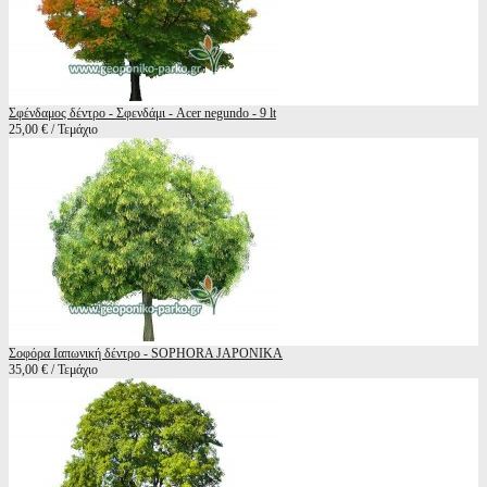
Σφένδαμος δέντρο - Σφενδάμι - Acer negundo - 9 lt
25,00 € / Τεμάχιο
Σοφόρα Ιαπωνική δέντρο - SOPHORA JAPONIKA
35,00 € / Τεμάχιο