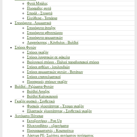
Φυτά Μπάλες
Πυραμίδες φυτά
Σπιράλ - Στριφτά
Ελεύθερα - Τοπιάρια
Σπορόφυτα - Αρωματικά
Σπορόφυτα άνοιξης
Σπορόφυτα φθινοπώρου
Σπορόφυτα αρωματικών
Λαχανόκηπος - Κόνδυλοι - Βολβοί
Σπόροι Φυτών
Σπόροι γκαζόν
Σπόροι λαχανικών σε φάκελα
Βιολογικοί σπόροι - Παλιοί παραδοσιακοί σπόροι
Σπόροι ανθέων - λουλουδιών
Σπόροι αρωματικών φυτών - Βοτάνων
Σπόροι επαγγελματικοί
Προσφορές σπόρων γκαζόν
Βολβοί - Ριζώματα Φυτών
Βολβοί Ανοιξης
Βολβοί Καλοκαιριού
Γκαζόν φυσικό - Συνθετικό
Φυσικός χλοοτάπητας - Έτοιμο γκαζόν
Πλαστικός χλοοτάπητας - Συνθετικό γκαζόν
Αυτόματο Πότισμα
Εκτοξευτήρες - Pop Up
Ηλεκτροβάνες - εξαρτήματα
Προγραμματιστές - Κομπιούτερ
Λάστιχα PE- Σωλήνες αυτόματου ποτίσματος