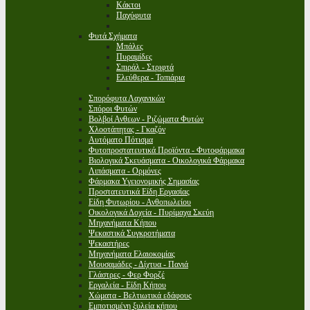
Κάκτοι
Παχύφυτα
Φυτά Σχήματα
Μπάλες
Πυραμίδες
Σπιράλ - Στριφτά
Ελεύθερα - Τοπιάρια
Σπορόφυτα Λαχανικών
Σπόροι Φυτών
Βολβοί Ανθεων - Ριζώματα Φυτών
Χλοοτάπητας - Γκαζόν
Αυτόματο Πότισμα
Φυτοπροστατευτικά Προϊόντα - Φυτοφάρμακα
Βιολογικά Σκευάσματα - Οικολογικά Φάρμακα
Λιπάσματα - Ορμόνες
Φάρμακα Υγειονομικής Σημασίας
Προστατευτικά Είδη Εργασίας
Είδη Φυτωρίου - Ανθοπωλείου
Οικολογικά Δοχεία - Πυρίμαχα Σκεύη
Μηχανήματα Κήπου
Ψεκαστικά Συγκροτήματα
Ψεκαστήρες
Μηχανήματα Ελαιοκομίας
Μουσαμάδες - Δίχτυα - Πανιά
Γλάστρες - Φερ Φορζέ
Εργαλεία - Είδη Κήπου
Χώματα - Βελτιωτικά εδάφους
Εμποτισμένη ξυλεία κήπου