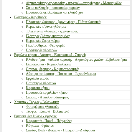
Δίχτυα σκίασης-προστασίας - παγετού - αναρρίχησης - Μουσαμάδες
Σάκοι συλλογής - προστασίας καρπών
Προσφορές σε ελαιόπανα και ελαιόδιχτα
Γλάστρες - Φερ Φορζέ
Πλαστικές γλάστρες - ζαρντινιέρες - Πιάτα πλαστικά
Κεραμικές πήλινες γλάστρες
Τσιμεντένιες γλάστρες - ζαρντινιέρες
Γλάστρες ξύλινες εμποτισμένες
Κεραμικές Ζαρντινιέρες
Γλαστροθήκες - Φέρ φορζέ
Προσφορές γλαστρών
Εργαλεία κήπου - Λάστιχα - Ελαιοκομικά - Σπορείς
Κλαδευτήρια - Ψαλίδια κορυφής - Ακροκόφτες γκαζόν- Εμβολιαστήρια
Ελαιοκομικά - Καρποσυλλέκτες
Όργανα μέτρησης - Κομποστοποιητές
Λάστιχα ποτίσματος - Ποτιστικά - Ταχυσύνδεσμοι
Εργαλεία χειρός
Ποτιστήρια πλαστικά
Καρότσια κήπου
Προσφορές εργαλείων κήπου
Σπορείς - Λιπασματοδιανομείς
Χώματα - Τύρφες - Βελτιωτικά
Φυτοχώματα γλαστρών
Τύρφες - Κοπριά - Βελτιωτικά
Εμποτισμένη ξυλεία - φράχτες
Καφασωτά - Πάνελ - Πέργκολες
Κάγκελα - Φράχτες
Σανίδες Deck - Δοκάρια - Πατήματα - Διάδρομοι