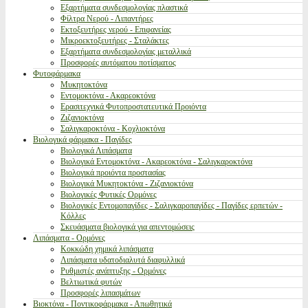
Εξαρτήματα συνδεσμολογίας πλαστικά
Φίλτρα Νερού - Λιπαντήρες
Εκτοξευτήρες νερού - Επιφανείας
Μικροεκτοξευτήρες - Σταλάκτες
Εξαρτήματα συνδεσμολογίας μεταλλικά
Προσφορές αυτόματου ποτίσματος
Φυτοφάρμακα
Μυκητοκτόνα
Εντομοκτόνα - Ακαρεοκτόνα
Ερασιτεχνικά Φυτοπροστατευτικά Προιόντα
Ζιζανιοκτόνα
Σαλιγκαροκτόνα - Κοχλιοκτόνα
Βιολογικά φάρμακα - Παγίδες
Βιολογικά Λιπάσματα
Βιολογικά Εντομοκτόνα - Ακαρεοκτόνα - Σαλιγκαροκτόνα
Βιολογικά προιόντα προστασίας
Βιολογικά Μυκητοκτόνα - Ζιζανιοκτόνα
Βιολογικές Φυτικές Ορμόνες
Βιολογικές Εντομοπαγίδες - Σαλιγκαροπαγίδες - Παγίδες ερπετών -
Κόλλες
Σκευάσματα βιολογικά για απεντομώσεις
Λιπάσματα - Ορμόνες
Κοκκώδη χημικά λιπάσματα
Λιπάσματα υδατοδιαλυτά διαφυλλικά
Ρυθμιστές ανάπτυξης - Ορμόνες
Βελτιωτικά φυτών
Προσφορές λιπασμάτων
Βιοκτόνα - Ποντικοφάρμακα - Απωθητικά