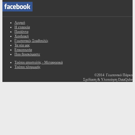
Αρχική
Η εταιρεία
Προϊόντα
Χονδρική
Γεωπονικές Συμβουλές
Τα νέα μας
Επικοινωνία
Που βρισκόμαστε
Τρόποι αποστολής - Μεταφορικά
Τρόποι πληρωμής
©2014 Γεωπονικό Πάρκο
Σχεδίαση & Υλοποίηση DataQube