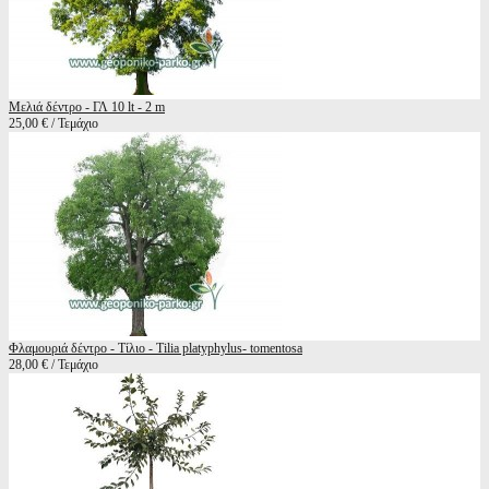
Μελιά δέντρο - ΓΛ 10 lt - 2 m
25,00 € / Τεμάχιο
Φλαμουριά δέντρο - Τίλιο - Tilia platyphylus- tomentosa
28,00 € / Τεμάχιο