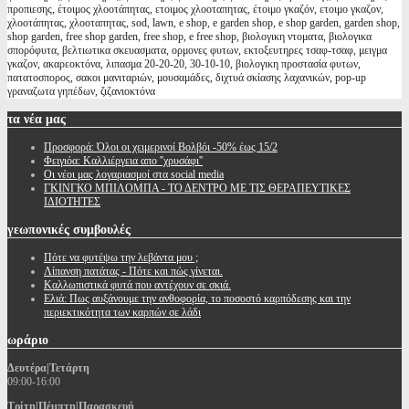
προπιεσης, έτοιμος χλοοτάπητας, ετοιμος χλοοταπητας, έτοιμο γκαζόν, ετοιμο γκαζον,
χλοοτάπητας, χλοοταπητας, sod, lawn, e shop, e garden shop, e shop garden, garden shop,
shop garden, free shop garden, free shop, e free shop, βιολογικη ντοματα, βιολογικα
σπορόφυτα, βελτιωτικα σκευασματα, ορμονες φυτων, εκτοξευτηρες τσαφ-τσαφ, μειγμα
γκαζον, ακαρεοκτόνα, λιπασμα 20-20-20, 30-10-10, βιολογικη προστασία φυτων,
πατατοσπορος, σακοι μανιταριών, μουσαμάδες, διχτυά σκίασης λαχανικών, pop-up
γραναζωτα γηπέδων, ζιζανιοκτόνα
τα
νέα μας
Προσφορά: Όλοι οι χειμερινοί Βολβόι -50% έως 15/2
Φειγιόα: Καλλιέργεια απο ''χρυσάφι''
Oι νέοι μας λογαριασμοί στα social media
ΓΚΙΝΓΚΟ ΜΠΙΛΟΜΠΑ - ΤΟ ΔΕΝΤΡΟ ΜΕ ΤΙΣ ΘΕΡΑΠΕΥΤΙΚΕΣ
ΙΔΙΟΤΗΤΕΣ
γεωπονικές
συμβουλές
Πότε να φυτέψω την λεβάντα μου ;
Λίπανση πατάτας - Πότε και πώς γίνεται.
Καλλωπιστικά φυτά που αντέχουν σε σκιά.
Ελιά: Πως αυξάνουμε την ανθοφορία, το ποσοστό καρπόδεσης και την
περιεκτικότητα των καρπών σε λάδι
ωράριο
Δευτέρα|Τετάρτη
09:00-16:00
Τρίτη|Πέμπτη|Παρασκευή