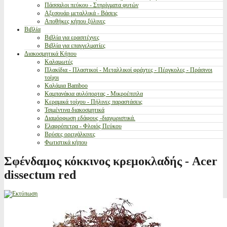
Πάσσαλοι πεύκου - Στηρίγματα φυτών
Αξεσουάρ μεταλλικά - Βάσεις
Αποθήκες κήπου ξύλινες
Βιβλία
Βιβλία για ερασιτέχνες
Βιβλία για επαγγελματίες
Διακοσμητικά Κήπου
Καλαμωτές
Πλακίδια - Πλαστικοί - Μεταλλικοί φράχτες - Πέργκολες - Πράσινοι
τοίχοι
Καλάμια Bamboo
Καμπανάκια αυλόπορτας - Μικροέπιπλα
Κεραμικά τοίχου - Πήλινες παραστάσεις
Τσιμέντινα διακοσμητικά
Διαμόρφωση εδάφους -διαχωριστικά.
Ελαφρόπετρα - Φλοιός Πεύκου
Βρύσες ορειχάλκινες
Φωτιστικά κήπου
Σφένδαμος κόκκινος κρεμοκλαδής - Acer
dissectum red