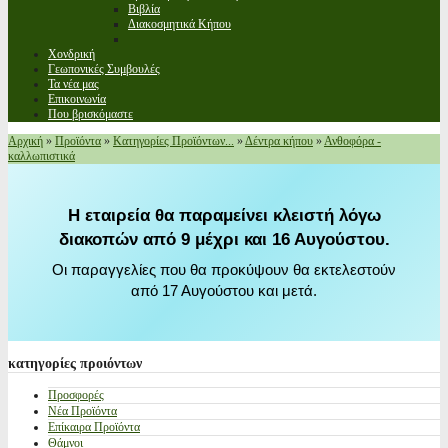
Βιβλία
Διακοσμητικά Κήπου
Χονδρική
Γεωπονικές Συμβουλές
Τα νέα μας
Επικοινωνία
Που βρισκόμαστε
Αρχική
»
Προϊόντα
»
Κατηγορίες Προϊόντων...
»
Δέντρα κήπου
»
Ανθοφόρα -
καλλωπιστικά
Η εταιρεία θα παραμείνει κλειστή λόγω
διακοπών από 9 μέχρι και 16 Αυγούστου.
Οι παραγγελίες που θα προκύψουν θα εκτελεστούν
από 17 Αυγούστου και μετά.
κατηγορίες
προιόντων
Προσφορές
Νέα Προϊόντα
Επίκαιρα Προϊόντα
Θάμνοι