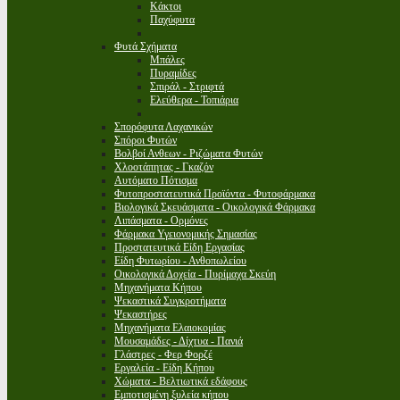
Κάκτοι
Παχύφυτα
Φυτά Σχήματα
Μπάλες
Πυραμίδες
Σπιράλ - Στριφτά
Ελεύθερα - Τοπιάρια
Σπορόφυτα Λαχανικών
Σπόροι Φυτών
Βολβοί Ανθεων - Ριζώματα Φυτών
Χλοοτάπητας - Γκαζόν
Αυτόματο Πότισμα
Φυτοπροστατευτικά Προϊόντα - Φυτοφάρμακα
Βιολογικά Σκευάσματα - Οικολογικά Φάρμακα
Λιπάσματα - Ορμόνες
Φάρμακα Υγειονομικής Σημασίας
Προστατευτικά Είδη Εργασίας
Είδη Φυτωρίου - Ανθοπωλείου
Οικολογικά Δοχεία - Πυρίμαχα Σκεύη
Μηχανήματα Κήπου
Ψεκαστικά Συγκροτήματα
Ψεκαστήρες
Μηχανήματα Ελαιοκομίας
Μουσαμάδες - Δίχτυα - Πανιά
Γλάστρες - Φερ Φορζέ
Εργαλεία - Είδη Κήπου
Χώματα - Βελτιωτικά εδάφους
Εμποτισμένη ξυλεία κήπου