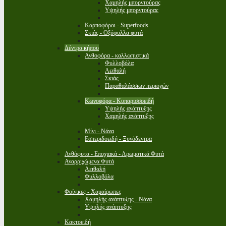
Χαμηλής μπορντούρας
Υψηλής μπορντούρας
Καρποφόροι - Superfoods
Σκιάς - Οξύφυλλα φυτά
Δέντρα κήπου
Ανθοφόρα - καλλωπιστικά
Φυλλοβόλα
Αειθαλή
Σκιάς
Παραθαλάσσιων περιοχών
Κωνοφόρα - Κυπαρισσοειδή
Υψηλής ανάπτυξης
Χαμηλής ανάπτυξης
Μίνι - Νάνα
Εσπεριδοειδή - Ξυνόδεντρα
Ανθόφυτα - Εποχιακά - Αρωματικά Φυτά
Αναρριχώμενα Φυτά
Αειθαλή
Φυλλοβόλα
Φοίνικες - Χαμαίρωπες
Χαμηλής ανάπτυξης - Νάνα
Υψηλής ανάπτυξης
Κακτοειδή