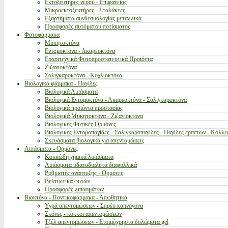
Εκτοξευτήρες νερού - Επιφανείας
Μικροεκτοξευτήρες - Σταλάκτες
Εξαρτήματα συνδεσμολογίας μεταλλικά
Προσφορές αυτόματου ποτίσματος
Φυτοφάρμακα
Μυκητοκτόνα
Εντομοκτόνα - Ακαρεοκτόνα
Ερασιτεχνικά Φυτοπροστατευτικά Προιόντα
Ζιζανιοκτόνα
Σαλιγκαροκτόνα - Κοχλιοκτόνα
Βιολογικά φάρμακα - Παγίδες
Βιολογικά Λιπάσματα
Βιολογικά Εντομοκτόνα - Ακαρεοκτόνα - Σαλιγκαροκτόνα
Βιολογικά προιόντα προστασίας
Βιολογικά Μυκητοκτόνα - Ζιζανιοκτόνα
Βιολογικές Φυτικές Ορμόνες
Βιολογικές Εντομοπαγίδες - Σαλιγκαροπαγίδες - Παγίδες ερπετών - Κόλλε
Σκευάσματα βιολογικά για απεντομώσεις
Λιπάσματα - Ορμόνες
Κοκκώδη χημικά λιπάσματα
Λιπάσματα υδατοδιαλυτά διαφυλλικά
Ρυθμιστές ανάπτυξης - Ορμόνες
Βελτιωτικά φυτών
Προσφορές λιπασμάτων
Βιοκτόνα - Ποντικοφάρμακα - Απωθητικά
Υγρά απεντομώσεων - Σπρέυ καπνογόνα
Σκόνες - κόκκοι απεντομώσεων
Τζέλ απεντομώσεων - Ετοιμόχρηστα δολώματα gel