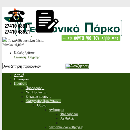
Το καλάθι σας είναι άδειο.
Σύνολο :
0,00 €
Καλώς ήρθατε
Σύνδεση | Εγγραφή
Αρχική
Η εταιρεία
Προϊόντα
Προσφορές...
Νέα Προϊόντα...
Επίκαιρα προϊόντα
Κατηγορίες Προϊόντων...
Θάμνοι
Ανθοφόροι
Φυλλοβόλοι
Αειθαλείς
Μπορντούρας - Φράχτες