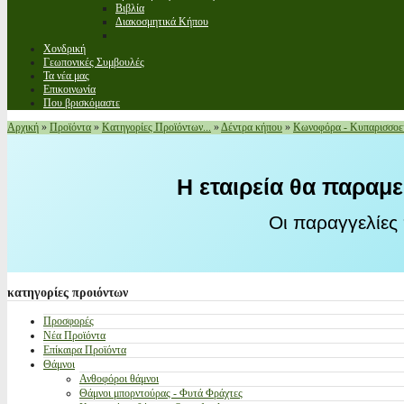
Βιβλία
Διακοσμητικά Κήπου
Χονδρική
Γεωπονικές Συμβουλές
Τα νέα μας
Επικοινωνία
Που βρισκόμαστε
Αρχική
»
Προϊόντα
»
Κατηγορίες Προϊόντων...
»
Δέντρα κήπου
»
Κωνοφόρα - Κυπαρισσοε
Η εταιρεία θα παραμε
Οι παραγγελίες
κατηγορίες
προιόντων
Προσφορές
Νέα Προϊόντα
Επίκαιρα Προϊόντα
Θάμνοι
Ανθοφόροι θάμνοι
Θάμνοι μπορντούρας - Φυτά Φράχτες