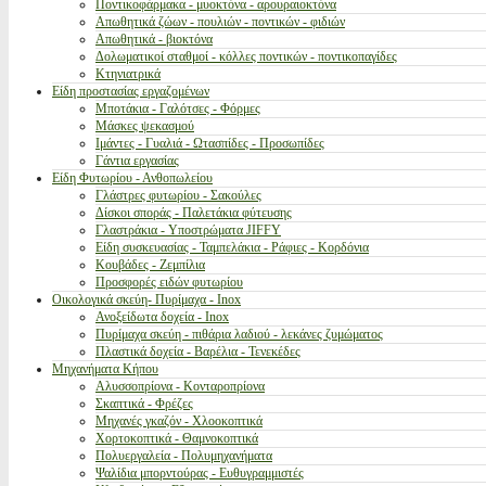
Ποντικοφάρμακα - μυοκτόνα - αρουραιοκτόνα
Απωθητικά ζώων - πουλιών - ποντικών - φιδιών
Απωθητικά - βιοκτόνα
Δολωματικοί σταθμοί - κόλλες ποντικών - ποντικοπαγίδες
Κτηνιατρικά
Είδη προστασίας εργαζομένων
Μποτάκια - Γαλότσες - Φόρμες
Μάσκες ψεκασμού
Ιμάντες - Γυαλιά - Ωτασπίδες - Προσωπίδες
Γάντια εργασίας
Είδη Φυτωρίου - Ανθοπωλείου
Γλάστρες φυτωρίου - Σακούλες
Δίσκοι σποράς - Παλετάκια φύτευσης
Γλαστράκια - Υποστρώματα JIFFY
Είδη συσκευασίας - Ταμπελάκια - Ράφιες - Κορδόνια
Κουβάδες - Ζεμπίλια
Προσφορές ειδών φυτωρίου
Οικολογικά σκεύη- Πυρίμαχα - Inox
Ανοξείδωτα δοχεία - Inox
Πυρίμαχα σκεύη - πιθάρια λαδιού - λεκάνες ζυμώματος
Πλαστικά δοχεία - Βαρέλια - Τενεκέδες
Μηχανήματα Κήπου
Αλυσσοπρίονα - Κονταροπρίονα
Σκαπτικά - Φρέζες
Μηχανές γκαζόν - Χλοοκοπτικά
Χορτοκοπτικά - Θαμνοκοπτικά
Πολυεργαλεία - Πολυμηχανήματα
Ψαλίδια μπορντούρας - Ευθυγραμμιστές