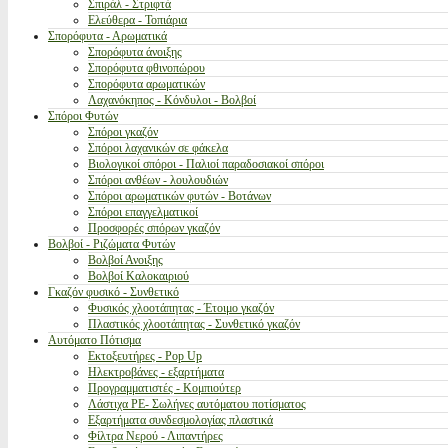
Σπιράλ - Στριφτά
Ελεύθερα - Τοπιάρια
Σπορόφυτα - Αρωματικά
Σπορόφυτα άνοιξης
Σπορόφυτα φθινοπώρου
Σπορόφυτα αρωματικών
Λαχανόκηπος - Κόνδυλοι - Βολβοί
Σπόροι Φυτών
Σπόροι γκαζόν
Σπόροι λαχανικών σε φάκελα
Βιολογικοί σπόροι - Παλιοί παραδοσιακοί σπόροι
Σπόροι ανθέων - λουλουδιών
Σπόροι αρωματικών φυτών - Βοτάνων
Σπόροι επαγγελματικοί
Προσφορές σπόρων γκαζόν
Βολβοί - Ριζώματα Φυτών
Βολβοί Ανοιξης
Βολβοί Καλοκαιριού
Γκαζόν φυσικό - Συνθετικό
Φυσικός χλοοτάπητας - Έτοιμο γκαζόν
Πλαστικός χλοοτάπητας - Συνθετικό γκαζόν
Αυτόματο Πότισμα
Εκτοξευτήρες - Pop Up
Ηλεκτροβάνες - εξαρτήματα
Προγραμματιστές - Κομπιούτερ
Λάστιχα PE- Σωλήνες αυτόματου ποτίσματος
Εξαρτήματα συνδεσμολογίας πλαστικά
Φίλτρα Νερού - Λιπαντήρες