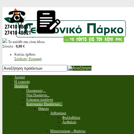
Το καλάθι σας είναι άδειο.
Σύνολο :
0,00 €
Καλώς ήρθατε
Σύνδεση | Εγγραφή
Αρχική
Η εταιρεία
Προϊόντα
Προσφορές...
Νέα Προϊόντα...
Επίκαιρα προϊόντα
Κατηγορίες Προϊόντων...
Θάμνοι
Ανθοφόροι
Φυλλοβόλοι
Αειθαλείς
Μπορντούρας - Φράχτες