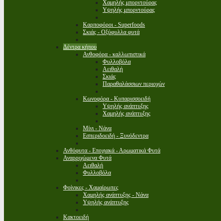
Χαμηλής μπορντούρας
Υψηλής μπορντούρας
Καρποφόροι - Superfoods
Σκιάς - Οξύφυλλα φυτά
Δέντρα κήπου
Ανθοφόρα - καλλωπιστικά
Φυλλοβόλα
Αειθαλή
Σκιάς
Παραθαλάσσιων περιοχών
Κωνοφόρα - Κυπαρισσοειδή
Υψηλής ανάπτυξης
Χαμηλής ανάπτυξης
Μίνι - Νάνα
Εσπεριδοειδή - Ξυνόδεντρα
Ανθόφυτα - Εποχιακά - Αρωματικά Φυτά
Αναρριχώμενα Φυτά
Αειθαλή
Φυλλοβόλα
Φοίνικες - Χαμαίρωπες
Χαμηλής ανάπτυξης - Νάνα
Υψηλής ανάπτυξης
Κακτοειδή