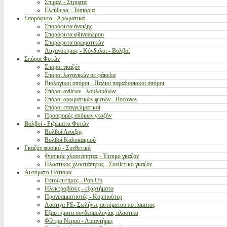
Σπιράλ - Στριφτά
Ελεύθερα - Τοπιάρια
Σπορόφυτα - Αρωματικά
Σπορόφυτα άνοιξης
Σπορόφυτα φθινοπώρου
Σπορόφυτα αρωματικών
Λαχανόκηπος - Κόνδυλοι - Βολβοί
Σπόροι Φυτών
Σπόροι γκαζόν
Σπόροι λαχανικών σε φάκελα
Βιολογικοί σπόροι - Παλιοί παραδοσιακοί σπόροι
Σπόροι ανθέων - λουλουδιών
Σπόροι αρωματικών φυτών - Βοτάνων
Σπόροι επαγγελματικοί
Προσφορές σπόρων γκαζόν
Βολβοί - Ριζώματα Φυτών
Βολβοί Ανοιξης
Βολβοί Καλοκαιριού
Γκαζόν φυσικό - Συνθετικό
Φυσικός χλοοτάπητας - Έτοιμο γκαζόν
Πλαστικός χλοοτάπητας - Συνθετικό γκαζόν
Αυτόματο Πότισμα
Εκτοξευτήρες - Pop Up
Ηλεκτροβάνες - εξαρτήματα
Προγραμματιστές - Κομπιούτερ
Λάστιχα PE- Σωλήνες αυτόματου ποτίσματος
Εξαρτήματα συνδεσμολογίας πλαστικά
Φίλτρα Νερού - Λιπαντήρες