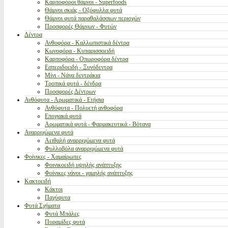
Καρποφόροι θάμνοι - Superfoods
Θάμνοι σκιάς - Οξύφυλλα φυτά
Θάμνοι φυτά παραθαλάσσιων περιοχών
Προσφορές Θάμνων - Φυτών
Δέντρα
Ανθοφόρα - Καλλωπιστικά δέντρα
Κωνοφόρα - Κυπαρισσοειδή
Καρποφόρα - Οπωροφόρα δέντρα
Εσπεριδοειδή - Ξυνόδεντρα
Μίνι - Νάνα δεντράκια
Τροπικά φυτά - δένδρα
Προσφορές Δέντρων
Ανθόφυτα - Αρωματικά - Ετήσια
Ανθόφυτα - Πολυετή ανθοφόρα
Εποχιακά φυτά
Αρωματικά φυτά - Φαρμακευτικά - Βότανα
Αναρριχώμενα φυτά
Αειθαλή αναρριχώμενα φυτά
Φυλλοβόλα αναρριχώμενα φυτά
Φοίνικες - Χαμαίρωπες
Φοινικοειδή υψηλής ανάπτυξης
Φοίνικες νάνοι - χαμηλής ανάπτυξης
Κακτοειδή
Κάκτοι
Παχύφυτα
Φυτά Σχήματα
Φυτά Μπάλες
Πυραμίδες φυτά