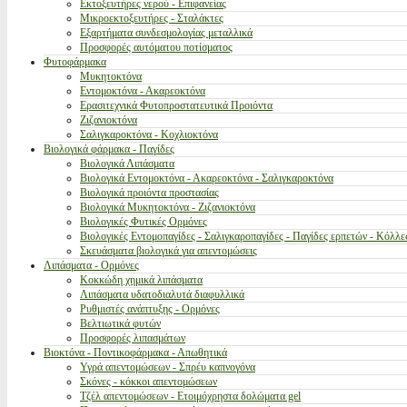
Εκτοξευτήρες νερού - Επιφανείας
Μικροεκτοξευτήρες - Σταλάκτες
Εξαρτήματα συνδεσμολογίας μεταλλικά
Προσφορές αυτόματου ποτίσματος
Φυτοφάρμακα
Μυκητοκτόνα
Εντομοκτόνα - Ακαρεοκτόνα
Ερασιτεχνικά Φυτοπροστατευτικά Προιόντα
Ζιζανιοκτόνα
Σαλιγκαροκτόνα - Κοχλιοκτόνα
Βιολογικά φάρμακα - Παγίδες
Βιολογικά Λιπάσματα
Βιολογικά Εντομοκτόνα - Ακαρεοκτόνα - Σαλιγκαροκτόνα
Βιολογικά προιόντα προστασίας
Βιολογικά Μυκητοκτόνα - Ζιζανιοκτόνα
Βιολογικές Φυτικές Ορμόνες
Βιολογικές Εντομοπαγίδες - Σαλιγκαροπαγίδες - Παγίδες ερπετών - Κόλλε
Σκευάσματα βιολογικά για απεντομώσεις
Λιπάσματα - Ορμόνες
Κοκκώδη χημικά λιπάσματα
Λιπάσματα υδατοδιαλυτά διαφυλλικά
Ρυθμιστές ανάπτυξης - Ορμόνες
Βελτιωτικά φυτών
Προσφορές λιπασμάτων
Βιοκτόνα - Ποντικοφάρμακα - Απωθητικά
Υγρά απεντομώσεων - Σπρέυ καπνογόνα
Σκόνες - κόκκοι απεντομώσεων
Τζέλ απεντομώσεων - Ετοιμόχρηστα δολώματα gel