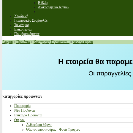
Βιβλία
Διακοσμητικά Κήπου
Χονδρική
Γεωπονικές Συμβουλές
Τα νέα μας
Επικοινωνία
Που βρισκόμαστε
Αρχική
»
Προϊόντα
»
Κατηγορίες Προϊόντων...
»
Δέντρα κήπου
Η εταιρεία θα παραμε
Οι παραγγελίες
κατηγορίες
προιόντων
Προσφορές
Νέα Προϊόντα
Επίκαιρα Προϊόντα
Θάμνοι
Ανθοφόροι θάμνοι
Θάμνοι μπορντούρας - Φυτά Φράχτες