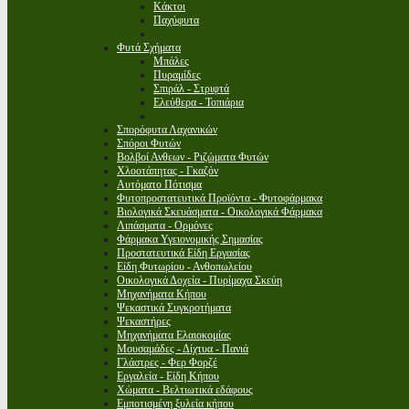
Κάκτοι
Παχύφυτα
Φυτά Σχήματα
Μπάλες
Πυραμίδες
Σπιράλ - Στριφτά
Ελεύθερα - Τοπιάρια
Σπορόφυτα Λαχανικών
Σπόροι Φυτών
Βολβοί Ανθεων - Ριζώματα Φυτών
Χλοοτάπητας - Γκαζόν
Αυτόματο Πότισμα
Φυτοπροστατευτικά Προϊόντα - Φυτοφάρμακα
Βιολογικά Σκευάσματα - Οικολογικά Φάρμακα
Λιπάσματα - Ορμόνες
Φάρμακα Υγειονομικής Σημασίας
Προστατευτικά Είδη Εργασίας
Είδη Φυτωρίου - Ανθοπωλείου
Οικολογικά Δοχεία - Πυρίμαχα Σκεύη
Μηχανήματα Κήπου
Ψεκαστικά Συγκροτήματα
Ψεκαστήρες
Μηχανήματα Ελαιοκομίας
Μουσαμάδες - Δίχτυα - Πανιά
Γλάστρες - Φερ Φορζέ
Εργαλεία - Είδη Κήπου
Χώματα - Βελτιωτικά εδάφους
Εμποτισμένη ξυλεία κήπου