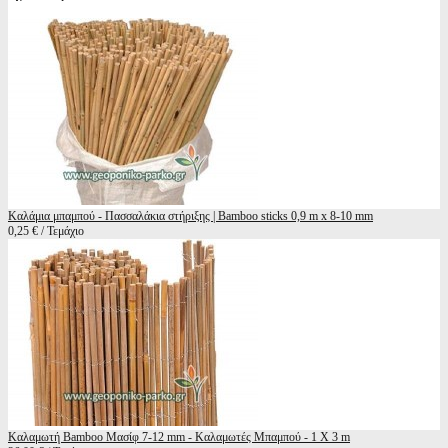
Καλάμια μπαμπού - Πασσαλάκια στήριξης | Bamboo sticks 0,9 m x 8-10 mm
0,25 € / Τεμάχιο
Καλαμωτή Bamboo Μασίφ 7-12 mm - Καλαμωτές Μπαμπού - 1 Χ 3 m