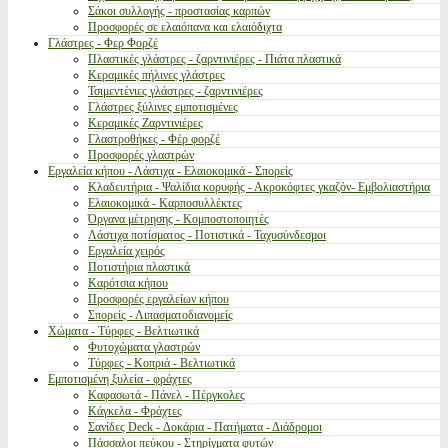
Σάκοι συλλογής - προστασίας καρπών
Προσφορές σε ελαιόπανα και ελαιόδιχτα
Γλάστρες - Φερ Φορζέ
Πλαστικές γλάστρες - ζαρντινιέρες - Πιάτα πλαστικά
Κεραμικές πήλινες γλάστρες
Τσιμεντένιες γλάστρες - ζαρντινιέρες
Γλάστρες ξύλινες εμποτισμένες
Κεραμικές Ζαρντινιέρες
Γλαστροθήκες - Φέρ φορζέ
Προσφορές γλαστρών
Εργαλεία κήπου - Λάστιχα - Ελαιοκομικά - Σπορείς
Κλαδευτήρια - Ψαλίδια κορυφής - Ακροκόφτες γκαζόν- Εμβολιαστήρια
Ελαιοκομικά - Καρποσυλλέκτες
Όργανα μέτρησης - Κομποστοποιητές
Λάστιχα ποτίσματος - Ποτιστικά - Ταχυσύνδεσμοι
Εργαλεία χειρός
Ποτιστήρια πλαστικά
Καρότσια κήπου
Προσφορές εργαλείων κήπου
Σπορείς - Λιπασματοδιανομείς
Χώματα - Τύρφες - Βελτιωτικά
Φυτοχώματα γλαστρών
Τύρφες - Κοπριά - Βελτιωτικά
Εμποτισμένη ξυλεία - φράχτες
Καφασωτά - Πάνελ - Πέργκολες
Κάγκελα - Φράχτες
Σανίδες Deck - Δοκάρια - Πατήματα - Διάδρομοι
Πάσσαλοι πεύκου - Στηρίγματα φυτών