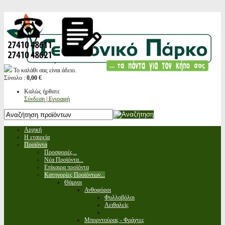
Το καλάθι σας είναι άδειο.
Σύνολο :
0,00 €
Καλώς ήρθατε
Σύνδεση | Εγγραφή
Αρχική
Η εταιρεία
Προϊόντα
Προσφορές...
Νέα Προϊόντα...
Επίκαιρα προϊόντα
Κατηγορίες Προϊόντων...
Θάμνοι
Ανθοφόροι
Φυλλοβόλοι
Αειθαλείς
Μπορντούρας - Φράχτες