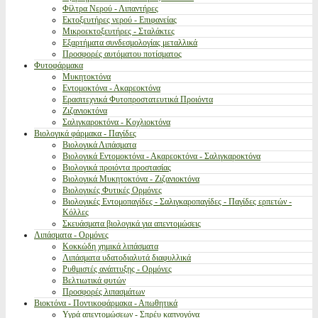
Φίλτρα Νερού - Λιπαντήρες
Εκτοξευτήρες νερού - Επιφανείας
Μικροεκτοξευτήρες - Σταλάκτες
Εξαρτήματα συνδεσμολογίας μεταλλικά
Προσφορές αυτόματου ποτίσματος
Φυτοφάρμακα
Μυκητοκτόνα
Εντομοκτόνα - Ακαρεοκτόνα
Ερασιτεχνικά Φυτοπροστατευτικά Προιόντα
Ζιζανιοκτόνα
Σαλιγκαροκτόνα - Κοχλιοκτόνα
Βιολογικά φάρμακα - Παγίδες
Βιολογικά Λιπάσματα
Βιολογικά Εντομοκτόνα - Ακαρεοκτόνα - Σαλιγκαροκτόνα
Βιολογικά προιόντα προστασίας
Βιολογικά Μυκητοκτόνα - Ζιζανιοκτόνα
Βιολογικές Φυτικές Ορμόνες
Βιολογικές Εντομοπαγίδες - Σαλιγκαροπαγίδες - Παγίδες ερπετών -
Κόλλες
Σκευάσματα βιολογικά για απεντομώσεις
Λιπάσματα - Ορμόνες
Κοκκώδη χημικά λιπάσματα
Λιπάσματα υδατοδιαλυτά διαφυλλικά
Ρυθμιστές ανάπτυξης - Ορμόνες
Βελτιωτικά φυτών
Προσφορές λιπασμάτων
Βιοκτόνα - Ποντικοφάρμακα - Απωθητικά
Υγρά απεντομώσεων - Σπρέυ καπνογόνα