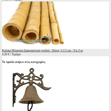
Καλάμι Μπαμπού Διακοσμητικό χονδρό - Πάχος 3-3.5 cm - Υψ.3 m
4,50 € / Τεμάχιο
Το προϊόν ανήκει στις κατηγορίες