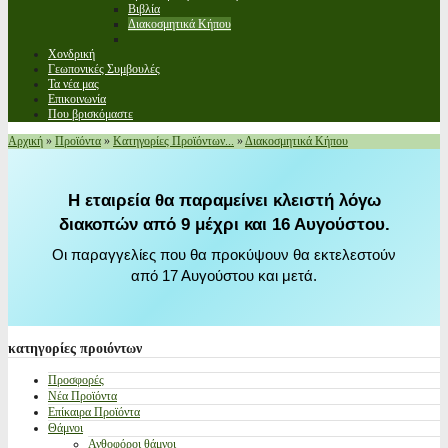
Βιβλία
Διακοσμητικά Κήπου
Χονδρική
Γεωπονικές Συμβουλές
Τα νέα μας
Επικοινωνία
Που βρισκόμαστε
Αρχική
»
Προϊόντα
»
Κατηγορίες Προϊόντων...
»
Διακοσμητικά Κήπου
Η εταιρεία θα παραμείνει κλειστή λόγω
διακοπών από 9 μέχρι και 16 Αυγούστου.
Οι παραγγελίες που θα προκύψουν θα εκτελεστούν
από 17 Αυγούστου και μετά.
κατηγορίες
προιόντων
Προσφορές
Νέα Προϊόντα
Επίκαιρα Προϊόντα
Θάμνοι
Ανθοφόροι θάμνοι