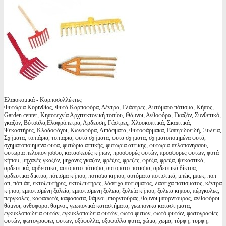
Ελαιοκομικά - Καρποσυλλέκτες
Φυτώρια Κορινθίας, Φυτά Καρποφόρα, Δέντρα, Γλάστρες, Αυτόματο πότισμα, Κήπος,
Garden center, Κηποτεχνία Αρχιτεκτονική τοπίου, Θάμνοι, Ανθοφόρα, Γκαζόν, Συνθετικό,
γκαζόν, Βότσαλα,Ελαφρόπετρα, Αρδευση, Γάστρες, Χλοοκοπτικά, Σκαπτικά,
Ψεκαστήρες, Κλαδοφάγοι, Κωνοφόρα, Λιπάσματα, Φυτοφάρμακα, Εσπεριδοειδή, Ξυλεία,
Σχήματα, τοπιάρια, τοπιαρια, φυτά σχήματα, φυτα σχηματα, σχηματοποιημένα φυτά,
σχηματοποιημενα φυτα, φυτώρια αττικής, φυτωρια αττικης, φυτωρια πελοπονησσου,
φυτωρια πελοπονησσου, κατασκευές κήπων, προσφορές φυτών, προσφορες φυτων, φυτά
κήπου, μηχανές γκαζόν, μηχανες γκαζον, φρέζες, φρεζες, φρέζα, φρεζα, ψεκαστικά,
αρδευτικά, αρδευτικα, αυτόματο πότισμα, αυτοματο ποτισμα, αρδευτικά δίκτυα,
αρδευτικα δικτυα, πότισμα κήπου, ποτισμα κηπου, αυτόματα ποτιστικά, μπέκ, μπεκ, ποπ
απ, πόπ άπ, εκτοξευτήρες, εκτοξευτηρες, λάστιχα ποτίσματος, λαστιχα ποτισματος, κέντρα
κήπου, εμποτισμένη ξυλεία, εμποτισμενη ξυλεια, ξυλεία κήπου, ξυλεια κηπου, πέργκολες,
περγκολες, καφασωτά, καφασωτα, θάμνοι μπορντούρας, θαμνοι μπορντουρας, ανθοφόροι
θάμνοι, ανθοφοροι θαμνοι, γεωπονικά καταστήματα, γεωπονικα καταστηματα,
εγκυκλοπαίδεια φυτών, εγκυκλοπαιδεια φυτών, φωτο φυτων, φωτό φυτών, φωτογραφίες
φυτών, φωτογραφιες φυτων, οξύφυλλα, οξυφυλλα φυτα, χώμα, χωμα, τύρφη, τυρφη,