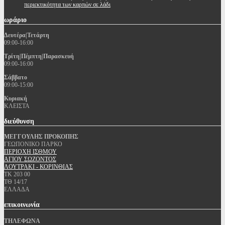
περιεκτικότητα των καρπών σε λάδι
ωράριο
Δευτέρα|Τετάρτη
09:00-16:00
Τρίτη|Πέμπτη|Παρασκευή
09:00-16:00
Σάββατο
09:00-15:00
Κυριακή
ΚΛΕΙΣΤΑ
διεύθυνση
ΜΕΓΓΟΥΛΗΣ ΠΡΟΚΟΠΗΣ
ΓΕΩΠΟΝΙΚΟ ΠΑΡΚΟ
ΠΕΡΙΟΧΗ ΙΣΘΜΟΥ
ΑΓΙΟΥ ΣΩΖΟΝΤΟΣ
ΛΟΥΤΡΑΚΙ - ΚΟΡΙΝΘΙΑΣ
ΤΚ 203 00
ΤΘ 14/17
ΕΛΛΑΔΑ
επικοινωνία
ΤΗΛΕΦΩΝΑ