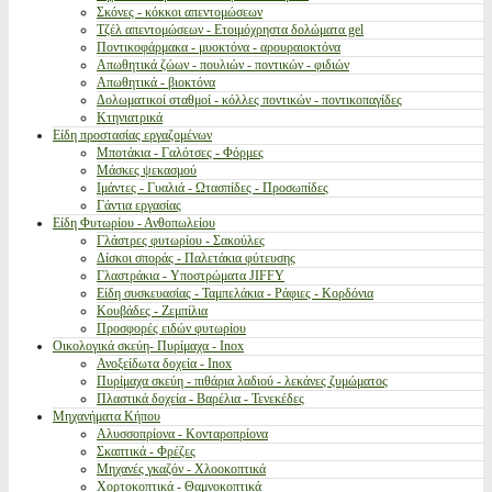
Σκόνες - κόκκοι απεντομώσεων
Τζέλ απεντομώσεων - Ετοιμόχρηστα δολώματα gel
Ποντικοφάρμακα - μυοκτόνα - αρουραιοκτόνα
Απωθητικά ζώων - πουλιών - ποντικών - φιδιών
Απωθητικά - βιοκτόνα
Δολωματικοί σταθμοί - κόλλες ποντικών - ποντικοπαγίδες
Κτηνιατρικά
Είδη προστασίας εργαζομένων
Μποτάκια - Γαλότσες - Φόρμες
Μάσκες ψεκασμού
Ιμάντες - Γυαλιά - Ωτασπίδες - Προσωπίδες
Γάντια εργασίας
Είδη Φυτωρίου - Ανθοπωλείου
Γλάστρες φυτωρίου - Σακούλες
Δίσκοι σποράς - Παλετάκια φύτευσης
Γλαστράκια - Υποστρώματα JIFFY
Είδη συσκευασίας - Ταμπελάκια - Ράφιες - Κορδόνια
Κουβάδες - Ζεμπίλια
Προσφορές ειδών φυτωρίου
Οικολογικά σκεύη- Πυρίμαχα - Inox
Ανοξείδωτα δοχεία - Inox
Πυρίμαχα σκεύη - πιθάρια λαδιού - λεκάνες ζυμώματος
Πλαστικά δοχεία - Βαρέλια - Τενεκέδες
Μηχανήματα Κήπου
Αλυσσοπρίονα - Κονταροπρίονα
Σκαπτικά - Φρέζες
Μηχανές γκαζόν - Χλοοκοπτικά
Χορτοκοπτικά - Θαμνοκοπτικά