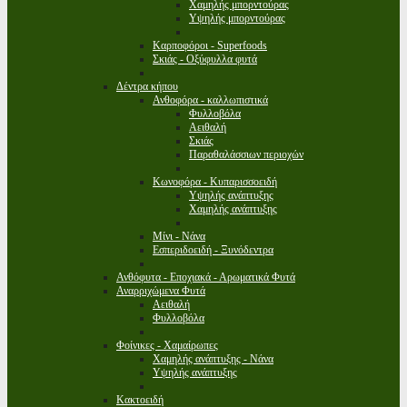
Χαμηλής μπορντούρας
Υψηλής μπορντούρας
Καρποφόροι - Superfoods
Σκιάς - Οξύφυλλα φυτά
Δέντρα κήπου
Ανθοφόρα - καλλωπιστικά
Φυλλοβόλα
Αειθαλή
Σκιάς
Παραθαλάσσιων περιοχών
Κωνοφόρα - Κυπαρισσοειδή
Υψηλής ανάπτυξης
Χαμηλής ανάπτυξης
Μίνι - Νάνα
Εσπεριδοειδή - Ξυνόδεντρα
Ανθόφυτα - Εποχιακά - Αρωματικά Φυτά
Αναρριχώμενα Φυτά
Αειθαλή
Φυλλοβόλα
Φοίνικες - Χαμαίρωπες
Χαμηλής ανάπτυξης - Νάνα
Υψηλής ανάπτυξης
Κακτοειδή