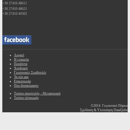
+30 27410 48611
+30 27410 48621
+30 27410 49302
Αρχική
Η εταιρεία
Προϊόντα
Χονδρική
Γεωπονικές Συμβουλές
Τα νέα μας
Επικοινωνία
Που βρισκόμαστε
Τρόποι αποστολής - Μεταφορικά
Τρόποι πληρωμής
©2014 Γεωπονικό Πάρκο
Σχεδίαση & Υλοποίηση DataQube