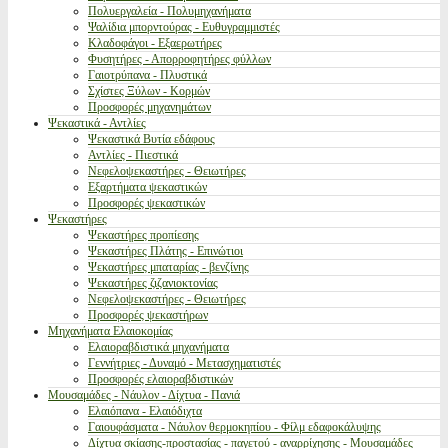
Πολυεργαλεία - Πολυμηχανήματα
Ψαλίδια μπορντούρας - Ευθυγραμμιστές
Κλαδοφάγοι - Εξαερωτήρες
Φυσητήρες - Απορροφητήρες φύλλων
Γαιοτρύπανα - Πλυστικά
Σχίστες Ξύλων - Κορμών
Προσφορές μηχανημάτων
Ψεκαστικά - Αντλίες
Ψεκαστικά Βυτία εδάφους
Αντλίες - Πιεστικά
Νεφελοψεκαστήρες - Θειωτήρες
Εξαρτήματα ψεκαστικών
Προσφορές ψεκαστικών
Ψεκαστήρες
Ψεκαστήρες προπίεσης
Ψεκαστήρες Πλάτης - Επινώτιοι
Ψεκαστήρες μπαταρίας - βενζίνης
Ψεκαστήρες ζιζανιοκτονίας
Νεφελοψεκαστήρες - Θειωτήρες
Προσφορές ψεκαστήρων
Μηχανήματα Ελαιοκομίας
Ελαιοραβδιστικά μηχανήματα
Γεννήτριες - Δυναμό - Μετασχηματιστές
Προσφορές ελαιοραβδιστικών
Μουσαμάδες - Νάυλον - Δίχτυα - Πανιά
Ελαιόπανα - Ελαιόδιχτα
Γαιουφάσματα - Νάυλον θερμοκηπίου - Φίλμ εδαφοκάλυψης
Δίχτυα σκίασης-προστασίας - παγετού - αναρρίχησης - Μουσαμάδες