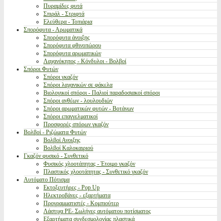
Πυραμίδες φυτά
Σπιράλ - Στριφτά
Ελεύθερα - Τοπιάρια
Σπορόφυτα - Αρωματικά
Σπορόφυτα άνοιξης
Σπορόφυτα φθινοπώρου
Σπορόφυτα αρωματικών
Λαχανόκηπος - Κόνδυλοι - Βολβοί
Σπόροι Φυτών
Σπόροι γκαζόν
Σπόροι λαχανικών σε φάκελα
Βιολογικοί σπόροι - Παλιοί παραδοσιακοί σπόροι
Σπόροι ανθέων - λουλουδιών
Σπόροι αρωματικών φυτών - Βοτάνων
Σπόροι επαγγελματικοί
Προσφορές σπόρων γκαζόν
Βολβοί - Ριζώματα Φυτών
Βολβοί Ανοιξης
Βολβοί Καλοκαιριού
Γκαζόν φυσικό - Συνθετικό
Φυσικός χλοοτάπητας - Έτοιμο γκαζόν
Πλαστικός χλοοτάπητας - Συνθετικό γκαζόν
Αυτόματο Πότισμα
Εκτοξευτήρες - Pop Up
Ηλεκτροβάνες - εξαρτήματα
Προγραμματιστές - Κομπιούτερ
Λάστιχα PE- Σωλήνες αυτόματου ποτίσματος
Εξαρτήματα συνδεσμολογίας πλαστικά