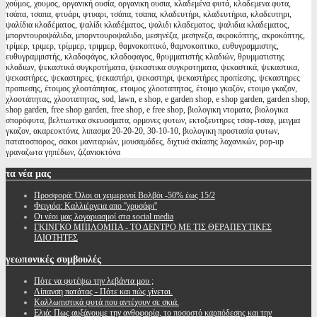
χούμος, χουμος, οργανική ουσία, οργανικη ουσια, κλαδεμένα φυτά, κλαδεμενα φυτα,
τσάπα, τσαπα, φτυάρι, φτυαρι, τσάπα, τσαπα, κλαδευτήρι, κλαδευτήρια, κλαδευτηρι,
ψαλίδια κλαδέματος, ψαλίδι κλαδέματος, ψαλιδι κλαδεματος, ψαλιδια κλαδεματος,
μπορντουροψάλιδα, μπορντουροψαλιδο, μεσηνέζα, μεσηνεζα, ακροκόπτης, ακροκόπτης,
τρίμερ, τριμερ, τρίμμερ, τριμμερ, θαμνοκοπτικό, θαμνοκοπτικο, ευθυγραμμιστης,
ευθυγραμμιστής, κλαδοφάγος, κλαδοφαγος, θρυμματιστής κλαδιών, θρυμματιστης
κλαδιων, ψεκαστικά συγκροτήματα, ψεκαστικα συγκροτηματα, ψεκαστικά, ψεκαστικα,
ψεκαστήρες, ψεκαστηρες, ψεκαστήρι, ψεκαστηρι, ψεκαστήρες προπίεσης, ψεκαστηρες
προπιεσης, έτοιμος χλοοτάπητας, ετοιμος χλοοταπητας, έτοιμο γκαζόν, ετοιμο γκαζον,
χλοοτάπητας, χλοοταπητας, sod, lawn, e shop, e garden shop, e shop garden, garden shop,
shop garden, free shop garden, free shop, e free shop, βιολογικη ντοματα, βιολογικα
σπορόφυτα, βελτιωτικα σκευασματα, ορμονες φυτων, εκτοξευτηρες τσαφ-τσαφ, μειγμα
γκαζον, ακαρεοκτόνα, λιπασμα 20-20-20, 30-10-10, βιολογικη προστασία φυτων,
πατατοσπορος, σακοι μανιταριών, μουσαμάδες, διχτυά σκίασης λαχανικών, pop-up
γραναζωτα γηπέδων, ζιζανιοκτόνα
τα
νέα μας
Προσφορά: Όλοι οι χειμερινοί Βολβόι -50% έως 15/2
Φειγιόα: Καλλιέργεια απο ''χρυσάφι''
Oι νέοι μας λογαριασμοί στα social media
ΓΚΙΝΓΚΟ ΜΠΙΛΟΜΠΑ - ΤΟ ΔΕΝΤΡΟ ΜΕ ΤΙΣ ΘΕΡΑΠΕΥΤΙΚΕΣ
ΙΔΙΟΤΗΤΕΣ
γεωπονικές
συμβουλές
Πότε να φυτέψω την λεβάντα μου ;
Λίπανση πατάτας - Πότε και πώς γίνεται.
Καλλωπιστικά φυτά που αντέχουν σε σκιά.
Ελιά: Πως αυξάνουμε την ανθοφορία, το ποσοστό καρπόδεσης και την