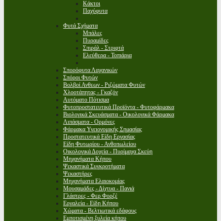
Κάκτοι
Παχύφυτα
Φυτά Σχήματα
Μπάλες
Πυραμίδες
Σπιράλ - Στριφτά
Ελεύθερα - Τοπιάρια
Σπορόφυτα Λαχανικών
Σπόροι Φυτών
Βολβοί Ανθεων - Ριζώματα Φυτών
Χλοοτάπητας - Γκαζόν
Αυτόματο Πότισμα
Φυτοπροστατευτικά Προϊόντα - Φυτοφάρμακα
Βιολογικά Σκευάσματα - Οικολογικά Φάρμακα
Λιπάσματα - Ορμόνες
Φάρμακα Υγειονομικής Σημασίας
Προστατευτικά Είδη Εργασίας
Είδη Φυτωρίου - Ανθοπωλείου
Οικολογικά Δοχεία - Πυρίμαχα Σκεύη
Μηχανήματα Κήπου
Ψεκαστικά Συγκροτήματα
Ψεκαστήρες
Μηχανήματα Ελαιοκομίας
Μουσαμάδες - Δίχτυα - Πανιά
Γλάστρες - Φερ Φορζέ
Εργαλεία - Είδη Κήπου
Χώματα - Βελτιωτικά εδάφους
Εμποτισμένη ξυλεία κήπου