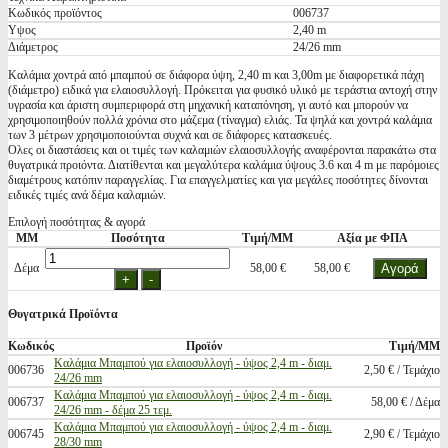
Κωδικός προϊόντος
006737
Υψος
2,40 m
Διάμετρος
24/26 mm
Καλάμια χοντρά από μπαμπού σε διάφορα ύψη, 2,40 m και 3,00m με διαφορετικά πάχη
(διάμετρο) ειδικά για ελαιοσυλλογή. Πρόκειται για φυσικό υλικό με τεράστια αντοχή στην
υγρασία και άριστη συμπεριφορά στη μηχανική καταπόνηση, γι αυτό και μπορούν να
χρησιμοποιηθούν πολλά χρόνια στο μάζεμα (τίναγμα) ελιάς. Τα ψηλά και χοντρά καλάμια
των 3 μέτρων χρησιμοποιούνται συχνά και σε διάφορες κατασκευές.
Ολες οι διαστάσεις και οι τιμές των καλαμιών ελαιοσυλλογής αναφέρονται παρακάτω στα
θυγατρικά προιόντα. Διατίθενται και μεγαλύτερα καλάμια ύψους 3.6 και 4 m με παρόμοιες
διαμέτρους κατόπιν παραγγελίας. Για επαγγελματίες και για μεγάλες ποσότητες δίνονται
ειδικές τιμές ανά δέμα καλαμιών.
Επιλογή ποσότητας & αγορά
ΜΜ
Ποσότητα
Τιμή/ΜΜ
Αξία με ΦΠΑ
Δέμα
58,00 €
58,00 €
Θυγατρικά Προϊόντα
Κωδικός
Προϊόν
Τιμή/ΜΜ
Καλάμια Μπαμπού για ελαιοσυλλογή - ύψος 2,4 m - διαμ.
006736
2,50 € / Τεμάχιο
24/26 mm
Καλάμια Μπαμπού για ελαιοσυλλογή - ύψος 2,4 m - διαμ.
006737
58,00 € / Δέμα
24/26 mm - δέμα 25 τεμ.
Καλάμια Μπαμπού για ελαιοσυλλογή - ύψος 2,4 m - διαμ.
006745
2,90 € / Τεμάχιο
28/30 mm