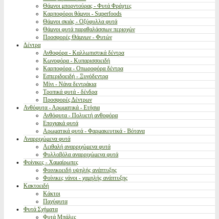
Θάμνοι μπορντούρας - Φυτά Φράχτες
Καρποφόροι θάμνοι - Superfoods
Θάμνοι σκιάς - Οξύφυλλα φυτά
Θάμνοι φυτά παραθαλάσσιων περιοχών
Προσφορές Θάμνων - Φυτών
Δέντρα
Ανθοφόρα - Καλλωπιστικά δέντρα
Κωνοφόρα - Κυπαρισσοειδή
Καρποφόρα - Οπωροφόρα δέντρα
Εσπεριδοειδή - Ξυνόδεντρα
Μίνι - Νάνα δεντράκια
Τροπικά φυτά - δένδρα
Προσφορές Δέντρων
Ανθόφυτα - Αρωματικά - Ετήσια
Ανθόφυτα - Πολυετή ανθοφόρα
Εποχιακά φυτά
Αρωματικά φυτά - Φαρμακευτικά - Βότανα
Αναρριχώμενα φυτά
Αειθαλή αναρριχώμενα φυτά
Φυλλοβόλα αναρριχώμενα φυτά
Φοίνικες - Χαμαίρωπες
Φοινικοειδή υψηλής ανάπτυξης
Φοίνικες νάνοι - χαμηλής ανάπτυξης
Κακτοειδή
Κάκτοι
Παχύφυτα
Φυτά Σχήματα
Φυτά Μπάλες