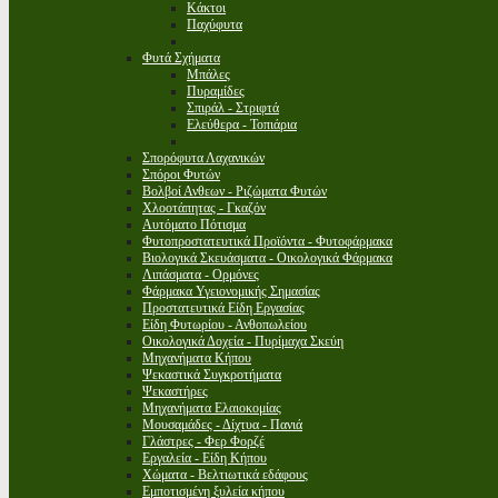
Κάκτοι
Παχύφυτα
Φυτά Σχήματα
Μπάλες
Πυραμίδες
Σπιράλ - Στριφτά
Ελεύθερα - Τοπιάρια
Σπορόφυτα Λαχανικών
Σπόροι Φυτών
Βολβοί Ανθεων - Ριζώματα Φυτών
Χλοοτάπητας - Γκαζόν
Αυτόματο Πότισμα
Φυτοπροστατευτικά Προϊόντα - Φυτοφάρμακα
Βιολογικά Σκευάσματα - Οικολογικά Φάρμακα
Λιπάσματα - Ορμόνες
Φάρμακα Υγειονομικής Σημασίας
Προστατευτικά Είδη Εργασίας
Είδη Φυτωρίου - Ανθοπωλείου
Οικολογικά Δοχεία - Πυρίμαχα Σκεύη
Μηχανήματα Κήπου
Ψεκαστικά Συγκροτήματα
Ψεκαστήρες
Μηχανήματα Ελαιοκομίας
Μουσαμάδες - Δίχτυα - Πανιά
Γλάστρες - Φερ Φορζέ
Εργαλεία - Είδη Κήπου
Χώματα - Βελτιωτικά εδάφους
Εμποτισμένη ξυλεία κήπου