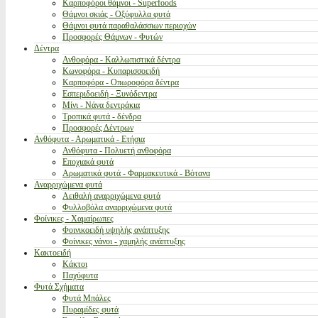
Καρποφόροι θάμνοι - Superfoods
Θάμνοι σκιάς - Οξύφυλλα φυτά
Θάμνοι φυτά παραθαλάσσιων περιοχών
Προσφορές Θάμνων - Φυτών
Δέντρα
Ανθοφόρα - Καλλωπιστικά δέντρα
Κωνοφόρα - Κυπαρισσοειδή
Καρποφόρα - Οπωροφόρα δέντρα
Εσπεριδοειδή - Ξυνόδεντρα
Μίνι - Νάνα δεντράκια
Τροπικά φυτά - δένδρα
Προσφορές Δέντρων
Ανθόφυτα - Αρωματικά - Ετήσια
Ανθόφυτα - Πολυετή ανθοφόρα
Εποχιακά φυτά
Αρωματικά φυτά - Φαρμακευτικά - Βότανα
Αναρριχώμενα φυτά
Αειθαλή αναρριχώμενα φυτά
Φυλλοβόλα αναρριχώμενα φυτά
Φοίνικες - Χαμαίρωπες
Φοινικοειδή υψηλής ανάπτυξης
Φοίνικες νάνοι - χαμηλής ανάπτυξης
Κακτοειδή
Κάκτοι
Παχύφυτα
Φυτά Σχήματα
Φυτά Μπάλες
Πυραμίδες φυτά