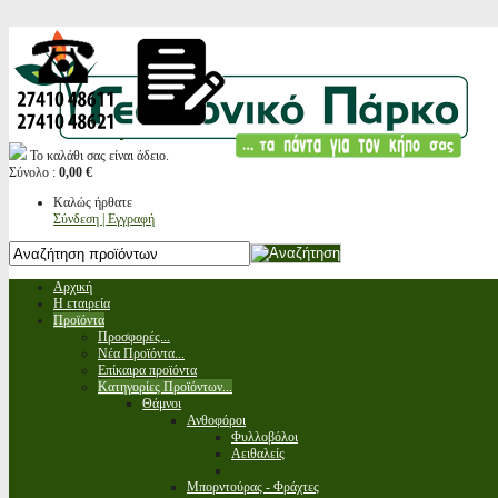
Το καλάθι σας είναι άδειο.
Σύνολο :
0,00 €
Καλώς ήρθατε
Σύνδεση | Εγγραφή
Αρχική
Η εταιρεία
Προϊόντα
Προσφορές...
Νέα Προϊόντα...
Επίκαιρα προϊόντα
Κατηγορίες Προϊόντων...
Θάμνοι
Ανθοφόροι
Φυλλοβόλοι
Αειθαλείς
Μπορντούρας - Φράχτες