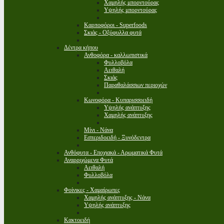
Χαμηλής μπορντούρας
Υψηλής μπορντούρας
Καρποφόροι - Superfoods
Σκιάς - Οξύφυλλα φυτά
Δέντρα κήπου
Ανθοφόρα - καλλωπιστικά
Φυλλοβόλα
Αειθαλή
Σκιάς
Παραθαλάσσιων περιοχών
Κωνοφόρα - Κυπαρισσοειδή
Υψηλής ανάπτυξης
Χαμηλής ανάπτυξης
Μίνι - Νάνα
Εσπεριδοειδή - Ξυνόδεντρα
Ανθόφυτα - Εποχιακά - Αρωματικά Φυτά
Αναρριχώμενα Φυτά
Αειθαλή
Φυλλοβόλα
Φοίνικες - Χαμαίρωπες
Χαμηλής ανάπτυξης - Νάνα
Υψηλής ανάπτυξης
Κακτοειδή