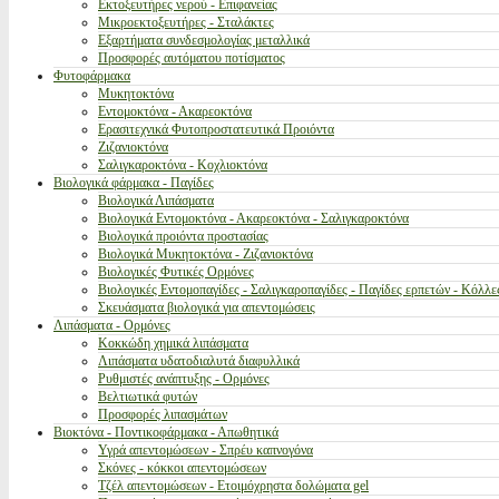
Εκτοξευτήρες νερού - Επιφανείας
Μικροεκτοξευτήρες - Σταλάκτες
Εξαρτήματα συνδεσμολογίας μεταλλικά
Προσφορές αυτόματου ποτίσματος
Φυτοφάρμακα
Μυκητοκτόνα
Εντομοκτόνα - Ακαρεοκτόνα
Ερασιτεχνικά Φυτοπροστατευτικά Προιόντα
Ζιζανιοκτόνα
Σαλιγκαροκτόνα - Κοχλιοκτόνα
Βιολογικά φάρμακα - Παγίδες
Βιολογικά Λιπάσματα
Βιολογικά Εντομοκτόνα - Ακαρεοκτόνα - Σαλιγκαροκτόνα
Βιολογικά προιόντα προστασίας
Βιολογικά Μυκητοκτόνα - Ζιζανιοκτόνα
Βιολογικές Φυτικές Ορμόνες
Βιολογικές Εντομοπαγίδες - Σαλιγκαροπαγίδες - Παγίδες ερπετών - Κόλλε
Σκευάσματα βιολογικά για απεντομώσεις
Λιπάσματα - Ορμόνες
Κοκκώδη χημικά λιπάσματα
Λιπάσματα υδατοδιαλυτά διαφυλλικά
Ρυθμιστές ανάπτυξης - Ορμόνες
Βελτιωτικά φυτών
Προσφορές λιπασμάτων
Βιοκτόνα - Ποντικοφάρμακα - Απωθητικά
Υγρά απεντομώσεων - Σπρέυ καπνογόνα
Σκόνες - κόκκοι απεντομώσεων
Τζέλ απεντομώσεων - Ετοιμόχρηστα δολώματα gel