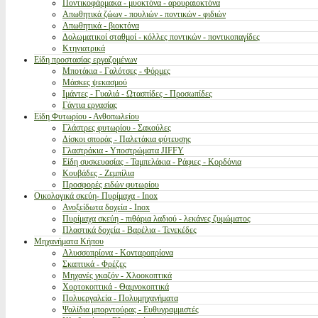
Ποντικοφάρμακα - μυοκτόνα - αρουραιοκτόνα
Απωθητικά ζώων - πουλιών - ποντικών - φιδιών
Απωθητικά - βιοκτόνα
Δολωματικοί σταθμοί - κόλλες ποντικών - ποντικοπαγίδες
Κτηνιατρικά
Είδη προστασίας εργαζομένων
Μποτάκια - Γαλότσες - Φόρμες
Μάσκες ψεκασμού
Ιμάντες - Γυαλιά - Ωτασπίδες - Προσωπίδες
Γάντια εργασίας
Είδη Φυτωρίου - Ανθοπωλείου
Γλάστρες φυτωρίου - Σακούλες
Δίσκοι σποράς - Παλετάκια φύτευσης
Γλαστράκια - Υποστρώματα JIFFY
Είδη συσκευασίας - Ταμπελάκια - Ράφιες - Κορδόνια
Κουβάδες - Ζεμπίλια
Προσφορές ειδών φυτωρίου
Οικολογικά σκεύη- Πυρίμαχα - Inox
Ανοξείδωτα δοχεία - Inox
Πυρίμαχα σκεύη - πιθάρια λαδιού - λεκάνες ζυμώματος
Πλαστικά δοχεία - Βαρέλια - Τενεκέδες
Μηχανήματα Κήπου
Αλυσσοπρίονα - Κονταροπρίονα
Σκαπτικά - Φρέζες
Μηχανές γκαζόν - Χλοοκοπτικά
Χορτοκοπτικά - Θαμνοκοπτικά
Πολυεργαλεία - Πολυμηχανήματα
Ψαλίδια μπορντούρας - Ευθυγραμμιστές