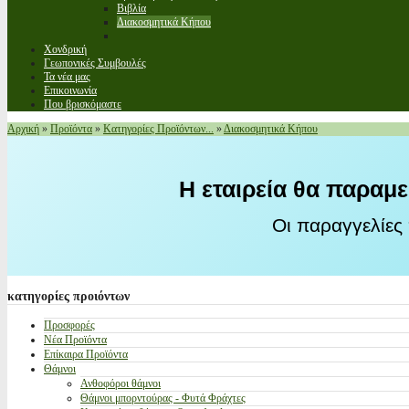
Βιβλία
Διακοσμητικά Κήπου
Χονδρική
Γεωπονικές Συμβουλές
Τα νέα μας
Επικοινωνία
Που βρισκόμαστε
Αρχική
»
Προϊόντα
»
Κατηγορίες Προϊόντων...
»
Διακοσμητικά Κήπου
Η εταιρεία θα παραμε
Οι παραγγελίες
κατηγορίες
προιόντων
Προσφορές
Νέα Προϊόντα
Επίκαιρα Προϊόντα
Θάμνοι
Ανθοφόροι θάμνοι
Θάμνοι μπορντούρας - Φυτά Φράχτες