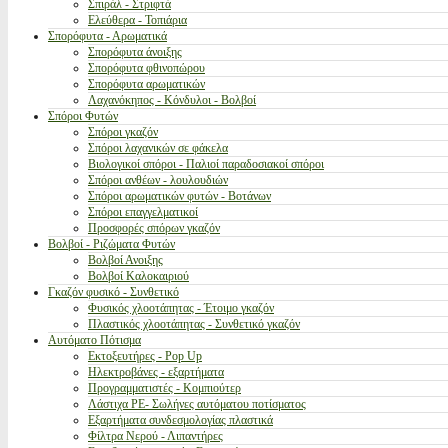
Σπιράλ - Στριφτά
Ελεύθερα - Τοπιάρια
Σπορόφυτα - Αρωματικά
Σπορόφυτα άνοιξης
Σπορόφυτα φθινοπώρου
Σπορόφυτα αρωματικών
Λαχανόκηπος - Κόνδυλοι - Βολβοί
Σπόροι Φυτών
Σπόροι γκαζόν
Σπόροι λαχανικών σε φάκελα
Βιολογικοί σπόροι - Παλιοί παραδοσιακοί σπόροι
Σπόροι ανθέων - λουλουδιών
Σπόροι αρωματικών φυτών - Βοτάνων
Σπόροι επαγγελματικοί
Προσφορές σπόρων γκαζόν
Βολβοί - Ριζώματα Φυτών
Βολβοί Ανοιξης
Βολβοί Καλοκαιριού
Γκαζόν φυσικό - Συνθετικό
Φυσικός χλοοτάπητας - Έτοιμο γκαζόν
Πλαστικός χλοοτάπητας - Συνθετικό γκαζόν
Αυτόματο Πότισμα
Εκτοξευτήρες - Pop Up
Ηλεκτροβάνες - εξαρτήματα
Προγραμματιστές - Κομπιούτερ
Λάστιχα PE- Σωλήνες αυτόματου ποτίσματος
Εξαρτήματα συνδεσμολογίας πλαστικά
Φίλτρα Νερού - Λιπαντήρες