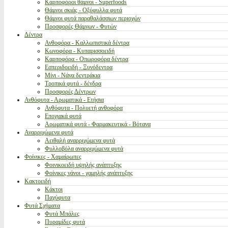
Καρποφόροι θάμνοι - Superfoods
Θάμνοι σκιάς - Οξύφυλλα φυτά
Θάμνοι φυτά παραθαλάσσιων περιοχών
Προσφορές Θάμνων - Φυτών
Δέντρα
Ανθοφόρα - Καλλωπιστικά δέντρα
Κωνοφόρα - Κυπαρισσοειδή
Καρποφόρα - Οπωροφόρα δέντρα
Εσπεριδοειδή - Ξυνόδεντρα
Μίνι - Νάνα δεντράκια
Τροπικά φυτά - δένδρα
Προσφορές Δέντρων
Ανθόφυτα - Αρωματικά - Ετήσια
Ανθόφυτα - Πολυετή ανθοφόρα
Εποχιακά φυτά
Αρωματικά φυτά - Φαρμακευτικά - Βότανα
Αναρριχώμενα φυτά
Αειθαλή αναρριχώμενα φυτά
Φυλλοβόλα αναρριχώμενα φυτά
Φοίνικες - Χαμαίρωπες
Φοινικοειδή υψηλής ανάπτυξης
Φοίνικες νάνοι - χαμηλής ανάπτυξης
Κακτοειδή
Κάκτοι
Παχύφυτα
Φυτά Σχήματα
Φυτά Μπάλες
Πυραμίδες φυτά