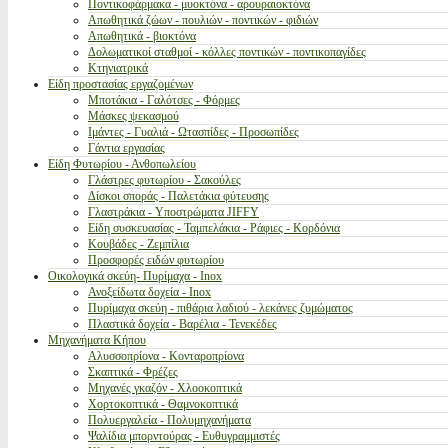
Ποντικοφάρμακα - μυοκτόνα - αρουραιοκτόνα
Απωθητικά ζώων - πουλιών - ποντικών - φιδιών
Απωθητικά - βιοκτόνα
Δολωματικοί σταθμοί - κόλλες ποντικών - ποντικοπαγίδες
Κτηνιατρικά
Είδη προστασίας εργαζομένων
Μποτάκια - Γαλότσες - Φόρμες
Μάσκες ψεκασμού
Ιμάντες - Γυαλιά - Ωτασπίδες - Προσωπίδες
Γάντια εργασίας
Είδη Φυτωρίου - Ανθοπωλείου
Γλάστρες φυτωρίου - Σακούλες
Δίσκοι σποράς - Παλετάκια φύτευσης
Γλαστράκια - Υποστρώματα JIFFY
Είδη συσκευασίας - Ταμπελάκια - Ράφιες - Κορδόνια
Κουβάδες - Ζεμπίλια
Προσφορές ειδών φυτωρίου
Οικολογικά σκεύη- Πυρίμαχα - Inox
Ανοξείδωτα δοχεία - Inox
Πυρίμαχα σκεύη - πιθάρια λαδιού - λεκάνες ζυμώματος
Πλαστικά δοχεία - Βαρέλια - Τενεκέδες
Μηχανήματα Κήπου
Αλυσσοπρίονα - Κονταροπρίονα
Σκαπτικά - Φρέζες
Μηχανές γκαζόν - Χλοοκοπτικά
Χορτοκοπτικά - Θαμνοκοπτικά
Πολυεργαλεία - Πολυμηχανήματα
Ψαλίδια μπορντούρας - Ευθυγραμμιστές