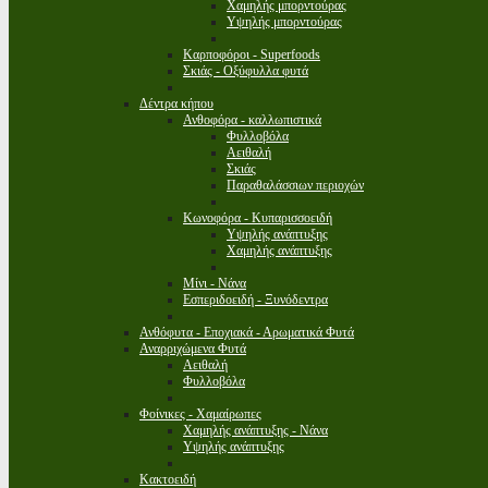
Χαμηλής μπορντούρας
Υψηλής μπορντούρας
Καρποφόροι - Superfoods
Σκιάς - Οξύφυλλα φυτά
Δέντρα κήπου
Ανθοφόρα - καλλωπιστικά
Φυλλοβόλα
Αειθαλή
Σκιάς
Παραθαλάσσιων περιοχών
Κωνοφόρα - Κυπαρισσοειδή
Υψηλής ανάπτυξης
Χαμηλής ανάπτυξης
Μίνι - Νάνα
Εσπεριδοειδή - Ξυνόδεντρα
Ανθόφυτα - Εποχιακά - Αρωματικά Φυτά
Αναρριχώμενα Φυτά
Αειθαλή
Φυλλοβόλα
Φοίνικες - Χαμαίρωπες
Χαμηλής ανάπτυξης - Νάνα
Υψηλής ανάπτυξης
Κακτοειδή