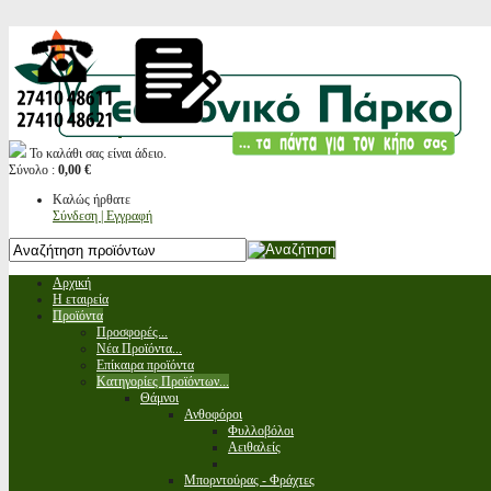
Το καλάθι σας είναι άδειο.
Σύνολο :
0,00 €
Καλώς ήρθατε
Σύνδεση | Εγγραφή
Αρχική
Η εταιρεία
Προϊόντα
Προσφορές...
Νέα Προϊόντα...
Επίκαιρα προϊόντα
Κατηγορίες Προϊόντων...
Θάμνοι
Ανθοφόροι
Φυλλοβόλοι
Αειθαλείς
Μπορντούρας - Φράχτες