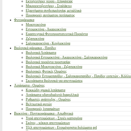
Εκτοξευτήρες νερού - Επιφανείας
Μικροεκτοξευτήρες - Σταλάκτες
Εξαρτήματα συνδεσμολογίας μεταλλικά
Προσφορές αυτόματου ποτίσματος
Φυτοφάρμακα
Μυκητοκτόνα
Εντομοκτόνα - Ακαρεοκτόνα
Ερασιτεχνικά Φυτοπροστατευτικά Προιόντα
Ζιζανιοκτόνα
Σαλιγκαροκτόνα - Κοχλιοκτόνα
Βιολογικά φάρμακα - Παγίδες
Βιολογικά Λιπάσματα
Βιολογικά Εντομοκτόνα - Ακαρεοκτόνα - Σαλιγκαροκτόνα
Βιολογικά προιόντα προστασίας
Βιολογικά Μυκητοκτόνα - Ζιζανιοκτόνα
Βιολογικές Φυτικές Ορμόνες
Βιολογικές Εντομοπαγίδες - Σαλιγκαροπαγίδες - Παγίδες ερπετών - Κόλλε
Σκευάσματα βιολογικά για απεντομώσεις
Λιπάσματα - Ορμόνες
Κοκκώδη χημικά λιπάσματα
Λιπάσματα υδατοδιαλυτά διαφυλλικά
Ρυθμιστές ανάπτυξης - Ορμόνες
Βελτιωτικά φυτών
Προσφορές λιπασμάτων
Βιοκτόνα - Ποντικοφάρμακα - Απωθητικά
Υγρά απεντομώσεων - Σπρέυ καπνογόνα
Σκόνες - κόκκοι απεντομώσεων
Τζέλ απεντομώσεων - Ετοιμόχρηστα δολώματα gel