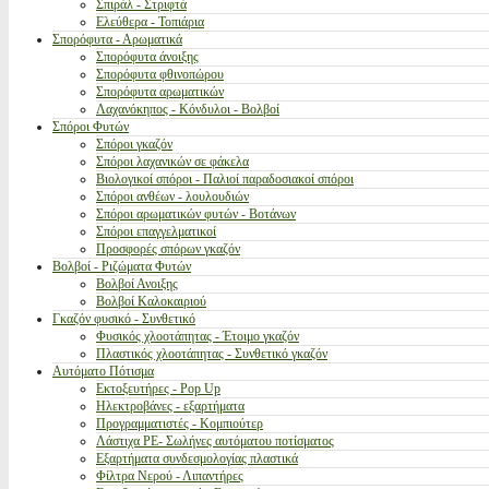
Σπιράλ - Στριφτά
Ελεύθερα - Τοπιάρια
Σπορόφυτα - Αρωματικά
Σπορόφυτα άνοιξης
Σπορόφυτα φθινοπώρου
Σπορόφυτα αρωματικών
Λαχανόκηπος - Κόνδυλοι - Βολβοί
Σπόροι Φυτών
Σπόροι γκαζόν
Σπόροι λαχανικών σε φάκελα
Βιολογικοί σπόροι - Παλιοί παραδοσιακοί σπόροι
Σπόροι ανθέων - λουλουδιών
Σπόροι αρωματικών φυτών - Βοτάνων
Σπόροι επαγγελματικοί
Προσφορές σπόρων γκαζόν
Βολβοί - Ριζώματα Φυτών
Βολβοί Ανοιξης
Βολβοί Καλοκαιριού
Γκαζόν φυσικό - Συνθετικό
Φυσικός χλοοτάπητας - Έτοιμο γκαζόν
Πλαστικός χλοοτάπητας - Συνθετικό γκαζόν
Αυτόματο Πότισμα
Εκτοξευτήρες - Pop Up
Ηλεκτροβάνες - εξαρτήματα
Προγραμματιστές - Κομπιούτερ
Λάστιχα PE- Σωλήνες αυτόματου ποτίσματος
Εξαρτήματα συνδεσμολογίας πλαστικά
Φίλτρα Νερού - Λιπαντήρες