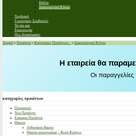
Βιβλία
Διακοσμητικά Κήπου
Χονδρική
Γεωπονικές Συμβουλές
Τα νέα μας
Επικοινωνία
Που βρισκόμαστε
Αρχική
»
Προϊόντα
»
Κατηγορίες Προϊόντων...
»
Διακοσμητικά Κήπου
Η εταιρεία θα παραμε
Οι παραγγελίες
κατηγορίες
προιόντων
Προσφορές
Νέα Προϊόντα
Επίκαιρα Προϊόντα
Θάμνοι
Ανθοφόροι θάμνοι
Θάμνοι μπορντούρας - Φυτά Φράχτες