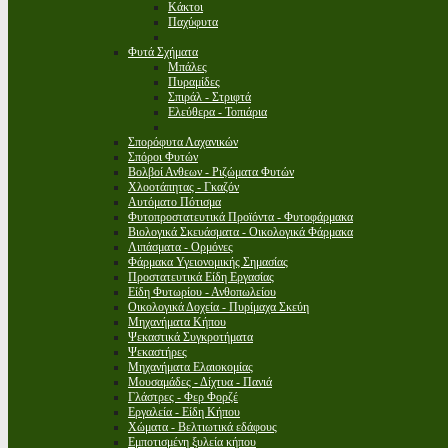
Κάκτοι
Παχύφυτα
Φυτά Σχήματα
Μπάλες
Πυραμίδες
Σπιράλ - Στριφτά
Ελεύθερα - Τοπιάρια
Σπορόφυτα Λαχανικών
Σπόροι Φυτών
Βολβοί Ανθεων - Ριζώματα Φυτών
Χλοοτάπητας - Γκαζόν
Αυτόματο Πότισμα
Φυτοπροστατευτικά Προϊόντα - Φυτοφάρμακα
Βιολογικά Σκευάσματα - Οικολογικά Φάρμακα
Λιπάσματα - Ορμόνες
Φάρμακα Υγειονομικής Σημασίας
Προστατευτικά Είδη Εργασίας
Είδη Φυτωρίου - Ανθοπωλείου
Οικολογικά Δοχεία - Πυρίμαχα Σκεύη
Μηχανήματα Κήπου
Ψεκαστικά Συγκροτήματα
Ψεκαστήρες
Μηχανήματα Ελαιοκομίας
Μουσαμάδες - Δίχτυα - Πανιά
Γλάστρες - Φερ Φορζέ
Εργαλεία - Είδη Κήπου
Χώματα - Βελτιωτικά εδάφους
Εμποτισμένη ξυλεία κήπου