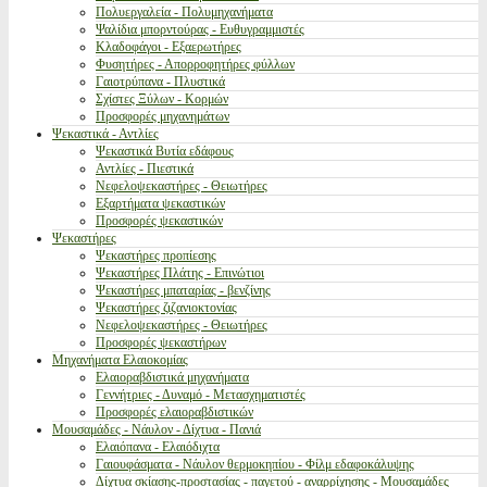
Πολυεργαλεία - Πολυμηχανήματα
Ψαλίδια μπορντούρας - Ευθυγραμμιστές
Κλαδοφάγοι - Εξαερωτήρες
Φυσητήρες - Απορροφητήρες φύλλων
Γαιοτρύπανα - Πλυστικά
Σχίστες Ξύλων - Κορμών
Προσφορές μηχανημάτων
Ψεκαστικά - Αντλίες
Ψεκαστικά Βυτία εδάφους
Αντλίες - Πιεστικά
Νεφελοψεκαστήρες - Θειωτήρες
Εξαρτήματα ψεκαστικών
Προσφορές ψεκαστικών
Ψεκαστήρες
Ψεκαστήρες προπίεσης
Ψεκαστήρες Πλάτης - Επινώτιοι
Ψεκαστήρες μπαταρίας - βενζίνης
Ψεκαστήρες ζιζανιοκτονίας
Νεφελοψεκαστήρες - Θειωτήρες
Προσφορές ψεκαστήρων
Μηχανήματα Ελαιοκομίας
Ελαιοραβδιστικά μηχανήματα
Γεννήτριες - Δυναμό - Μετασχηματιστές
Προσφορές ελαιοραβδιστικών
Μουσαμάδες - Νάυλον - Δίχτυα - Πανιά
Ελαιόπανα - Ελαιόδιχτα
Γαιουφάσματα - Νάυλον θερμοκηπίου - Φίλμ εδαφοκάλυψης
Δίχτυα σκίασης-προστασίας - παγετού - αναρρίχησης - Μουσαμάδες