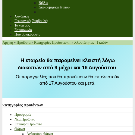
Βιβλία
Διακοσμητικά Κήπου
Χονδρική
Γεωπονικές Συμβουλές
Τα νέα μας
Επικοινωνία
Που βρισκόμαστε
Αρχική
»
Προϊόντα
»
Κατηγορίες Προϊόντων...
»
Χλοοτάπητας - Γκαζόν
Η εταιρεία θα παραμείνει κλειστή λόγω
διακοπών από 9 μέχρι και 16 Αυγούστου.
Οι παραγγελίες που θα προκύψουν θα εκτελεστούν
από 17 Αυγούστου και μετά.
κατηγορίες
προιόντων
Προσφορές
Νέα Προϊόντα
Επίκαιρα Προϊόντα
Θάμνοι
Ανθοφόροι θάμνοι