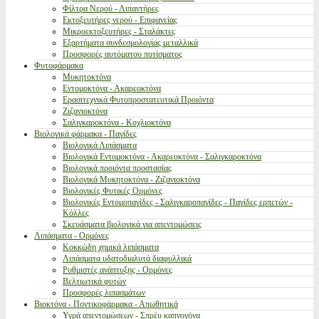
Φίλτρα Νερού - Λιπαντήρες
Εκτοξευτήρες νερού - Επιφανείας
Μικροεκτοξευτήρες - Σταλάκτες
Εξαρτήματα συνδεσμολογίας μεταλλικά
Προσφορές αυτόματου ποτίσματος
Φυτοφάρμακα
Μυκητοκτόνα
Εντομοκτόνα - Ακαρεοκτόνα
Ερασιτεχνικά Φυτοπροστατευτικά Προιόντα
Ζιζανιοκτόνα
Σαλιγκαροκτόνα - Κοχλιοκτόνα
Βιολογικά φάρμακα - Παγίδες
Βιολογικά Λιπάσματα
Βιολογικά Εντομοκτόνα - Ακαρεοκτόνα - Σαλιγκαροκτόνα
Βιολογικά προιόντα προστασίας
Βιολογικά Μυκητοκτόνα - Ζιζανιοκτόνα
Βιολογικές Φυτικές Ορμόνες
Βιολογικές Εντομοπαγίδες - Σαλιγκαροπαγίδες - Παγίδες ερπετών -
Κόλλες
Σκευάσματα βιολογικά για απεντομώσεις
Λιπάσματα - Ορμόνες
Κοκκώδη χημικά λιπάσματα
Λιπάσματα υδατοδιαλυτά διαφυλλικά
Ρυθμιστές ανάπτυξης - Ορμόνες
Βελτιωτικά φυτών
Προσφορές λιπασμάτων
Βιοκτόνα - Ποντικοφάρμακα - Απωθητικά
Υγρά απεντομώσεων - Σπρέυ καπνογόνα