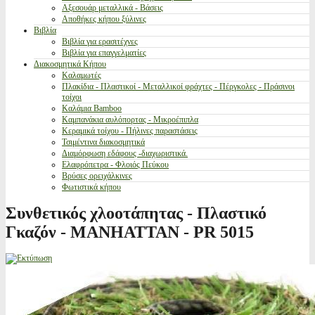
Αξεσουάρ μεταλλικά - Βάσεις
Αποθήκες κήπου ξύλινες
Βιβλία
Βιβλία για ερασιτέχνες
Βιβλία για επαγγελματίες
Διακοσμητικά Κήπου
Καλαμωτές
Πλακίδια - Πλαστικοί - Μεταλλικοί φράχτες - Πέργκολες - Πράσινοι
τοίχοι
Καλάμια Bamboo
Καμπανάκια αυλόπορτας - Μικροέπιπλα
Κεραμικά τοίχου - Πήλινες παραστάσεις
Τσιμέντινα διακοσμητικά
Διαμόρφωση εδάφους -διαχωριστικά.
Ελαφρόπετρα - Φλοιός Πεύκου
Βρύσες ορειχάλκινες
Φωτιστικά κήπου
Συνθετικός χλοοτάπητας - Πλαστικό
Γκαζόν - MANHATTAN - PR 5015