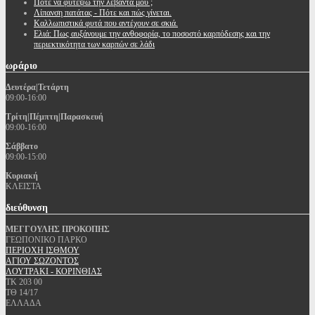
Πότε να φυτέψω την λεβάντα μου ;
Λίπανση πατάτας - Πότε και πώς γίνεται.
Καλλωπιστικά φυτά που αντέχουν σε σκιά.
Ελιά: Πως αυξάνουμε την ανθοφορία, το ποσοστό καρπόδεσης και την
περιεκτικότητα των καρπών σε λάδι
ωράριο
Δευτέρα|Τετάρτη
09:00-16:00
Τρίτη|Πέμπτη|Παρασκευή
09:00-16:00
Σάββατο
09:00-15:00
Κυριακή
ΚΛΕΙΣΤΑ
διεύθυνση
ΜΕΓΓΟΥΛΗΣ ΠΡΟΚΟΠΗΣ
ΓΕΩΠΟΝΙΚΟ ΠΑΡΚΟ
ΠΕΡΙΟΧΗ ΙΣΘΜΟΥ
ΑΓΙΟΥ ΣΩΖΟΝΤΟΣ
ΛΟΥΤΡΑΚΙ - ΚΟΡΙΝΘΙΑΣ
ΤΚ 203 00
ΤΘ 14/17
ΕΛΛΑΔΑ