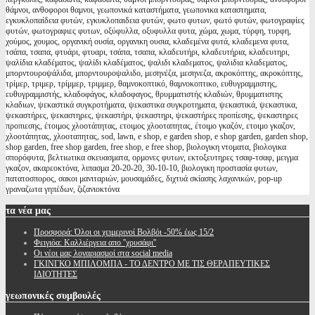
θάμνοι, ανθοφοροι θαμνοι, γεωπονικά καταστήματα, γεωπονικα καταστηματα,
εγκυκλοπαίδεια φυτών, εγκυκλοπαιδεια φυτών, φωτο φυτων, φωτό φυτών, φωτογραφίες
φυτών, φωτογραφιες φυτων, οξύφυλλα, οξυφυλλα φυτα, χώμα, χωμα, τύρφη, τυρφη,
χούμος, χουμος, οργανική ουσία, οργανικη ουσια, κλαδεμένα φυτά, κλαδεμενα φυτα,
τσάπα, τσαπα, φτυάρι, φτυαρι, τσάπα, τσαπα, κλαδευτήρι, κλαδευτήρια, κλαδευτηρι,
ψαλίδια κλαδέματος, ψαλίδι κλαδέματος, ψαλιδι κλαδεματος, ψαλιδια κλαδεματος,
μπορντουροψάλιδα, μπορντουροψαλιδο, μεσηνέζα, μεσηνεζα, ακροκόπτης, ακροκόπτης,
τρίμερ, τριμερ, τρίμμερ, τριμμερ, θαμνοκοπτικό, θαμνοκοπτικο, ευθυγραμμιστης,
ευθυγραμμιστής, κλαδοφάγος, κλαδοφαγος, θρυμματιστής κλαδιών, θρυμματιστης
κλαδιων, ψεκαστικά συγκροτήματα, ψεκαστικα συγκροτηματα, ψεκαστικά, ψεκαστικα,
ψεκαστήρες, ψεκαστηρες, ψεκαστήρι, ψεκαστηρι, ψεκαστήρες προπίεσης, ψεκαστηρες
προπιεσης, έτοιμος χλοοτάπητας, ετοιμος χλοοταπητας, έτοιμο γκαζόν, ετοιμο γκαζον,
χλοοτάπητας, χλοοταπητας, sod, lawn, e shop, e garden shop, e shop garden, garden shop,
shop garden, free shop garden, free shop, e free shop, βιολογικη ντοματα, βιολογικα
σπορόφυτα, βελτιωτικα σκευασματα, ορμονες φυτων, εκτοξευτηρες τσαφ-τσαφ, μειγμα
γκαζον, ακαρεοκτόνα, λιπασμα 20-20-20, 30-10-10, βιολογικη προστασία φυτων,
πατατοσπορος, σακοι μανιταριών, μουσαμάδες, διχτυά σκίασης λαχανικών, pop-up
γραναζωτα γηπέδων, ζιζανιοκτόνα
τα
νέα μας
Προσφορά: Όλοι οι χειμερινοί Βολβόι -50% έως 15/2
Φειγιόα: Καλλιέργεια απο ''χρυσάφι''
Oι νέοι μας λογαριασμοί στα social media
ΓΚΙΝΓΚΟ ΜΠΙΛΟΜΠΑ - ΤΟ ΔΕΝΤΡΟ ΜΕ ΤΙΣ ΘΕΡΑΠΕΥΤΙΚΕΣ
ΙΔΙΟΤΗΤΕΣ
γεωπονικές
συμβουλές