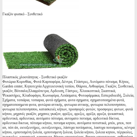
Γκαζόν φυσικό - Συνθετικό
Πλαστικός χλοοτάπητας - Συνθετικό γκαζόν
Φυτώρια Κορινθίας, Φυτά Καρποφόρα, Δέντρα, Γλάστρες, Αυτόματο πότισμα, Κήπος,
Garden center, Κηποτεχνία Αρχιτεκτονική τοπίου, Θάμνοι, Ανθοφόρα, Γκαζόν, Συνθετικό,
γκαζόν, Βότσαλα,Ελαφρόπετρα, Αρδευση, Γάστρες, Χλοοκοπτικά, Σκαπτικά,
Ψεκαστήρες, Κλαδοφάγοι, Κωνοφόρα, Λιπάσματα, Φυτοφάρμακα, Εσπεριδοειδή, Ξυλεία,
Σχήματα, τοπιάρια, τοπιαρια, φυτά σχήματα, φυτα σχηματα, σχηματοποιημένα φυτά,
σχηματοποιημενα φυτα, φυτώρια αττικής, φυτωρια αττικης, φυτωρια πελοπονησσου,
φυτωρια πελοπονησσου, κατασκευές κήπων, προσφορές φυτών, προσφορες φυτων, φυτά
κήπου, μηχανές γκαζόν, μηχανες γκαζον, φρέζες, φρεζες, φρέζα, φρεζα, ψεκαστικά,
αρδευτικά, αρδευτικα, αυτόματο πότισμα, αυτοματο ποτισμα, αρδευτικά δίκτυα,
αρδευτικα δικτυα, πότισμα κήπου, ποτισμα κηπου, αυτόματα ποτιστικά, μπέκ, μπεκ, ποπ
απ, πόπ άπ, εκτοξευτήρες, εκτοξευτηρες, λάστιχα ποτίσματος, λαστιχα ποτισματος, κέντρα
κήπου, εμποτισμένη ξυλεία, εμποτισμενη ξυλεια, ξυλεία κήπου, ξυλεια κηπου, πέργκολες,
περγκολες, καφασωτά, καφασωτα, θάμνοι μπορντούρας, θαμνοι μπορντουρας, ανθοφόροι