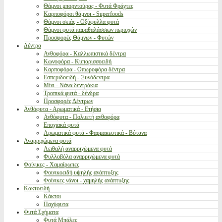
Θάμνοι μπορντούρας - Φυτά Φράχτες
Καρποφόροι θάμνοι - Superfoods
Θάμνοι σκιάς - Οξύφυλλα φυτά
Θάμνοι φυτά παραθαλάσσιων περιοχών
Προσφορές Θάμνων - Φυτών
Δέντρα
Ανθοφόρα - Καλλωπιστικά δέντρα
Κωνοφόρα - Κυπαρισσοειδή
Καρποφόρα - Οπωροφόρα δέντρα
Εσπεριδοειδή - Ξυνόδεντρα
Μίνι - Νάνα δεντράκια
Τροπικά φυτά - δένδρα
Προσφορές Δέντρων
Ανθόφυτα - Αρωματικά - Ετήσια
Ανθόφυτα - Πολυετή ανθοφόρα
Εποχιακά φυτά
Αρωματικά φυτά - Φαρμακευτικά - Βότανα
Αναρριχώμενα φυτά
Αειθαλή αναρριχώμενα φυτά
Φυλλοβόλα αναρριχώμενα φυτά
Φοίνικες - Χαμαίρωπες
Φοινικοειδή υψηλής ανάπτυξης
Φοίνικες νάνοι - χαμηλής ανάπτυξης
Κακτοειδή
Κάκτοι
Παχύφυτα
Φυτά Σχήματα
Φυτά Μπάλες