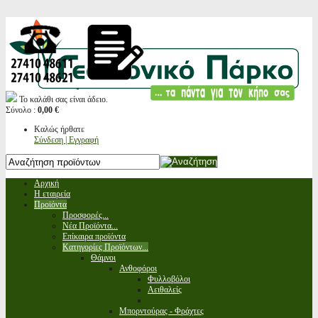
Το καλάθι σας είναι άδειο.
Σύνολο :
0,00 €
Καλώς ήρθατε
Σύνδεση | Εγγραφή
Αρχική
Η εταιρεία
Προϊόντα
Προσφορές...
Νέα Προϊόντα...
Επίκαιρα προϊόντα
Κατηγορίες Προϊόντων...
Θάμνοι
Ανθοφόροι
Φυλλοβόλοι
Αειθαλείς
Μπορντούρας - Φράχτες