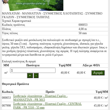
ΜΑΝΧΑΤΑΜ - MANHATTAN - ΣΥΝΘΕΤΙΚΟΣ ΧΛΟΤΑΠΗΤΑΣ - ΣΥΝΘΕΤΙΚΟ
ΓΚΑΖΟΝ - ΣΥΝΘΕΤΙΚΟΣ ΤΑΠΗΤΑΣ
Τεχνικά Χαρακτηριστικά
Κωδικός προϊόντος
000053
Πλάτος
4,00 m
Υψος πέλους
50 mm
Συνθετικό γκαζόν από μονόκλωνη ίνα πολυολεφίν σε συνδυασμό με σγουρή ίνα π.ε.,
ύψους 50 mm (5 cm) . Αριστης ποιότητας τεχνητός χλοοτάπητας, ιδανικός για γήπεδα
γκόλφ, γήπεδα 5Χ5, ποδοσφαίρου, εδαφοκάλυψη δημόσιων και ιδιωτικών χώρων. Ισως ο
πιο χονδρός (ψηλός) πλαστικός χλοοτάπητας της αγοράς. Η τιμή πώλησης αναφέρεται σε
τετραγωνικά μέτρα και διατίθεται σε ρολά 4 μέτρων.
Επιλογή ποσότητας & αγορά
ΜΜ
Ποσότητα
Τιμή/ΜΜ
Αξία με ΦΠΑ
m²
40,00 €
40,00 €
Θυγατρικά Προϊόντα
Κωδικός
Προϊόν
Τιμή/ΜΜ
Συνθετικός χλοοτάπητας - Πλαστικό Γκαζόν -
000053
40,00 € / m²
MANHATTAN - PR 5015
Συνθετικός χλοοτάπητας - Πλαστικό Γκαζόν - CENTRAL
007998
45,00 € / m²
PARK - PR 5510 - 55 mm