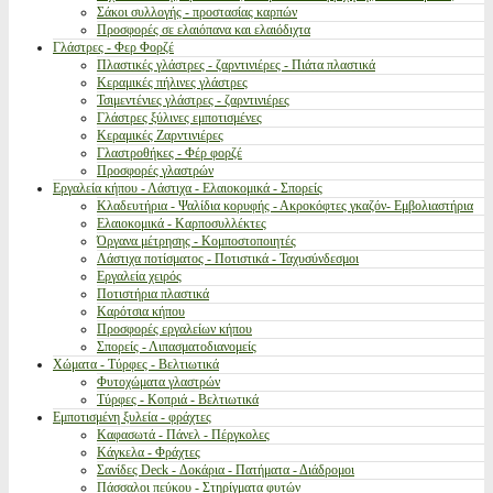
Σάκοι συλλογής - προστασίας καρπών
Προσφορές σε ελαιόπανα και ελαιόδιχτα
Γλάστρες - Φερ Φορζέ
Πλαστικές γλάστρες - ζαρντινιέρες - Πιάτα πλαστικά
Κεραμικές πήλινες γλάστρες
Τσιμεντένιες γλάστρες - ζαρντινιέρες
Γλάστρες ξύλινες εμποτισμένες
Κεραμικές Ζαρντινιέρες
Γλαστροθήκες - Φέρ φορζέ
Προσφορές γλαστρών
Εργαλεία κήπου - Λάστιχα - Ελαιοκομικά - Σπορείς
Κλαδευτήρια - Ψαλίδια κορυφής - Ακροκόφτες γκαζόν- Εμβολιαστήρια
Ελαιοκομικά - Καρποσυλλέκτες
Όργανα μέτρησης - Κομποστοποιητές
Λάστιχα ποτίσματος - Ποτιστικά - Ταχυσύνδεσμοι
Εργαλεία χειρός
Ποτιστήρια πλαστικά
Καρότσια κήπου
Προσφορές εργαλείων κήπου
Σπορείς - Λιπασματοδιανομείς
Χώματα - Τύρφες - Βελτιωτικά
Φυτοχώματα γλαστρών
Τύρφες - Κοπριά - Βελτιωτικά
Εμποτισμένη ξυλεία - φράχτες
Καφασωτά - Πάνελ - Πέργκολες
Κάγκελα - Φράχτες
Σανίδες Deck - Δοκάρια - Πατήματα - Διάδρομοι
Πάσσαλοι πεύκου - Στηρίγματα φυτών