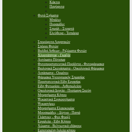
Κάκτοι
Παχύφυτα
Φυτά Σχήματα
Μπάλες
Πυραμίδες
Σπιράλ - Στριφτά
Ελεύθερα - Τοπιάρια
Σπορόφυτα Λαχανικών
Σπόροι Φυτών
Βολβοί Ανθεων - Ριζώματα Φυτών
Χλοοτάπητας - Γκαζόν
Αυτόματο Πότισμα
Φυτοπροστατευτικά Προϊόντα - Φυτοφάρμακα
Βιολογικά Σκευάσματα - Οικολογικά Φάρμακα
Λιπάσματα - Ορμόνες
Φάρμακα Υγειονομικής Σημασίας
Προστατευτικά Είδη Εργασίας
Είδη Φυτωρίου - Ανθοπωλείου
Οικολογικά Δοχεία - Πυρίμαχα Σκεύη
Μηχανήματα Κήπου
Ψεκαστικά Συγκροτήματα
Ψεκαστήρες
Μηχανήματα Ελαιοκομίας
Μουσαμάδες - Δίχτυα - Πανιά
Γλάστρες - Φερ Φορζέ
Εργαλεία - Είδη Κήπου
Χώματα - Βελτιωτικά εδάφους
Εμποτισμένη ξυλεία κήπου