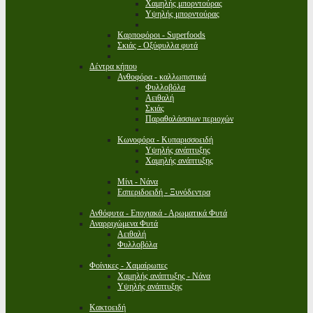
Χαμηλής μπορντούρας
Υψηλής μπορντούρας
Καρποφόροι - Superfoods
Σκιάς - Οξύφυλλα φυτά
Δέντρα κήπου
Ανθοφόρα - καλλωπιστικά
Φυλλοβόλα
Αειθαλή
Σκιάς
Παραθαλάσσιων περιοχών
Κωνοφόρα - Κυπαρισσοειδή
Υψηλής ανάπτυξης
Χαμηλής ανάπτυξης
Μίνι - Νάνα
Εσπεριδοειδή - Ξυνόδεντρα
Ανθόφυτα - Εποχιακά - Αρωματικά Φυτά
Αναρριχώμενα Φυτά
Αειθαλή
Φυλλοβόλα
Φοίνικες - Χαμαίρωπες
Χαμηλής ανάπτυξης - Νάνα
Υψηλής ανάπτυξης
Κακτοειδή