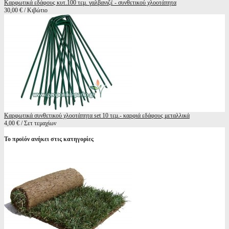
Καρφωτικά εδάφους κυτ.100 τεμ. γαλβανιζέ - συνθετικού χλοοτάπητα
30,00 € / Κιβώτιο
Καρφωτικά συνθετικού χλοοτάπητα set 10 τεμ.- καρφιά εδάφους μεταλλικά
4,00 € / Σετ τεμαχίων
Το προϊόν ανήκει στις κατηγορίες