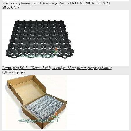
Συνθετικός χλοοτάπητας - Πλαστικό γκαζόν - SANTA MONICA - GR 4020
30,00 € / m²
Γεωκυψέλη SG-5 - Πλαστικό πλέγμα γκαζόν- Σύστημα συγκράτησης εδάφους
6,00 € / Τεμάχιο