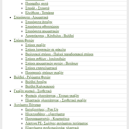
Πυραμίδες φυτά
Σπιράλ - Στριφτά
Ελεύθερα - Τοπιάρια
Σπορόφυτα - Αρωματικά
Σπορόφυτα άνοιξης
Σπορόφυτα φθινοπώρου
Σπορόφυτα αρωματικών
Λαχανόκηπος - Κόνδυλοι - Βολβοί
Σπόροι Φυτών
Σπόροι γκαζόν
Σπόροι λαχανικών σε φάκελα
Βιολογικοί σπόροι - Παλιοί παραδοσιακοί σπόροι
Σπόροι ανθέων - λουλουδιών
Σπόροι αρωματικών φυτών - Βοτάνων
Σπόροι επαγγελματικοί
Προσφορές σπόρων γκαζόν
Βολβοί - Ριζώματα Φυτών
Βολβοί Ανοιξης
Βολβοί Καλοκαιριού
Γκαζόν φυσικό - Συνθετικό
Φυσικός χλοοτάπητας - Έτοιμο γκαζόν
Πλαστικός χλοοτάπητας - Συνθετικό γκαζόν
Αυτόματο Πότισμα
Εκτοξευτήρες - Pop Up
Ηλεκτροβάνες - εξαρτήματα
Προγραμματιστές - Κομπιούτερ
Λάστιχα PE- Σωλήνες αυτόματου ποτίσματος
Εξαρτήματα συνδεσμολογίας πλαστικά