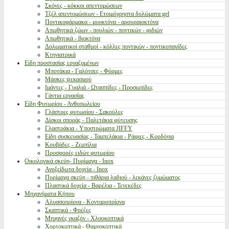
Σκόνες - κόκκοι απεντομώσεων
Τζέλ απεντομώσεων - Ετοιμόχρηστα δολώματα gel
Ποντικοφάρμακα - μυοκτόνα - αρουραιοκτόνα
Απωθητικά ζώων - πουλιών - ποντικών - φιδιών
Απωθητικά - βιοκτόνα
Δολωματικοί σταθμοί - κόλλες ποντικών - ποντικοπαγίδες
Κτηνιατρικά
Είδη προστασίας εργαζομένων
Μποτάκια - Γαλότσες - Φόρμες
Μάσκες ψεκασμού
Ιμάντες - Γυαλιά - Ωτασπίδες - Προσωπίδες
Γάντια εργασίας
Είδη Φυτωρίου - Ανθοπωλείου
Γλάστρες φυτωρίου - Σακούλες
Δίσκοι σποράς - Παλετάκια φύτευσης
Γλαστράκια - Υποστρώματα JIFFY
Είδη συσκευασίας - Ταμπελάκια - Ράφιες - Κορδόνια
Κουβάδες - Ζεμπίλια
Προσφορές ειδών φυτωρίου
Οικολογικά σκεύη- Πυρίμαχα - Inox
Ανοξείδωτα δοχεία - Inox
Πυρίμαχα σκεύη - πιθάρια λαδιού - λεκάνες ζυμώματος
Πλαστικά δοχεία - Βαρέλια - Τενεκέδες
Μηχανήματα Κήπου
Αλυσσοπρίονα - Κονταροπρίονα
Σκαπτικά - Φρέζες
Μηχανές γκαζόν - Χλοοκοπτικά
Χορτοκοπτικά - Θαμνοκοπτικά