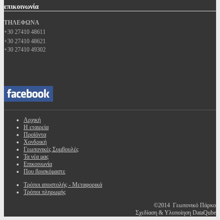
επικοινωνία
ΤΗΛΕΦΩΝΑ
+30 27410 48611
+30 27410 48621
+30 27410 49302
Αρχική
Η εταιρεία
Προϊόντα
Χονδρική
Γεωπονικές Συμβουλές
Τα νέα μας
Επικοινωνία
Που βρισκόμαστε
Τρόποι αποστολής - Μεταφορικά
Τρόποι πληρωμής
©2014 Γεωπονικό Πάρκο
Σχεδίαση & Υλοποίηση DataQube