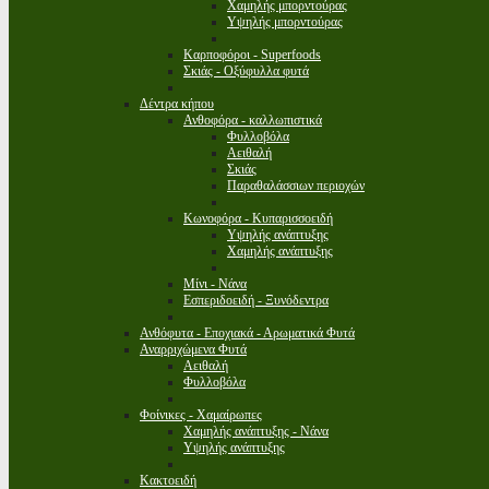
Χαμηλής μπορντούρας
Υψηλής μπορντούρας
Καρποφόροι - Superfoods
Σκιάς - Οξύφυλλα φυτά
Δέντρα κήπου
Ανθοφόρα - καλλωπιστικά
Φυλλοβόλα
Αειθαλή
Σκιάς
Παραθαλάσσιων περιοχών
Κωνοφόρα - Κυπαρισσοειδή
Υψηλής ανάπτυξης
Χαμηλής ανάπτυξης
Μίνι - Νάνα
Εσπεριδοειδή - Ξυνόδεντρα
Ανθόφυτα - Εποχιακά - Αρωματικά Φυτά
Αναρριχώμενα Φυτά
Αειθαλή
Φυλλοβόλα
Φοίνικες - Χαμαίρωπες
Χαμηλής ανάπτυξης - Νάνα
Υψηλής ανάπτυξης
Κακτοειδή