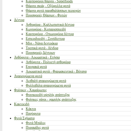
Καρποφόροι θάμνοι - Superfoods
Θάμνοι σκιάς - Οξύφυλλα φυτά
Θάμνοι φυτά παραθαλάσσιων περιοχών
Προσφορές Θάμνων - Φυτών
Δέντρα
Ανθοφόρα - Καλλωπιστικά δέντρα
Κωνοφόρα - Κυπαρισσοειδή
Καρποφόρα - Οπωροφόρα δέντρα
Εσπεριδοειδή - Ξυνόδεντρα
Μίνι - Νάνα δεντράκια
Τροπικά φυτά - δένδρα
Προσφορές Δέντρων
Ανθόφυτα - Αρωματικά - Ετήσια
Ανθόφυτα - Πολυετή ανθοφόρα
Εποχιακά φυτά
Αρωματικά φυτά - Φαρμακευτικά - Βότανα
Αναρριχώμενα φυτά
Αειθαλή αναρριχώμενα φυτά
Φυλλοβόλα αναρριχώμενα φυτά
Φοίνικες - Χαμαίρωπες
Φοινικοειδή υψηλής ανάπτυξης
Φοίνικες νάνοι - χαμηλής ανάπτυξης
Κακτοειδή
Κάκτοι
Παχύφυτα
Φυτά Σχήματα
Φυτά Μπάλες
Πυραμίδες φυτά