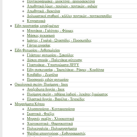
Ποντικοφάρμακα - μυοκτόνα - αρουραιοκτόνα
Απωθητικά ζώων - πουλιών - ποντικών - φιδιών
Απωθητικά - βιοκτόνα
Δολωματικοί σταθμοί - κόλλες ποντικών - ποντικοπαγίδες
Κτηνιατρικά
Είδη προστασίας εργαζομένων
Μποτάκια - Γαλότσες - Φόρμες
Μάσκες ψεκασμού
Ιμάντες - Γυαλιά - Ωτασπίδες - Προσωπίδες
Γάντια εργασίας
Είδη Φυτωρίου - Ανθοπωλείου
Γλάστρες φυτωρίου - Σακούλες
Δίσκοι σποράς - Παλετάκια φύτευσης
Γλαστράκια - Υποστρώματα JIFFY
Είδη συσκευασίας - Ταμπελάκια - Ράφιες - Κορδόνια
Κουβάδες - Ζεμπίλια
Προσφορές ειδών φυτωρίου
Οικολογικά σκεύη- Πυρίμαχα - Inox
Ανοξείδωτα δοχεία - Inox
Πυρίμαχα σκεύη - πιθάρια λαδιού - λεκάνες ζυμώματος
Πλαστικά δοχεία - Βαρέλια - Τενεκέδες
Μηχανήματα Κήπου
Αλυσσοπρίονα - Κονταροπρίονα
Σκαπτικά - Φρέζες
Μηχανές γκαζόν - Χλοοκοπτικά
Χορτοκοπτικά - Θαμνοκοπτικά
Πολυεργαλεία - Πολυμηχανήματα
Ψαλίδια μπορντούρας - Ευθυγραμμιστές