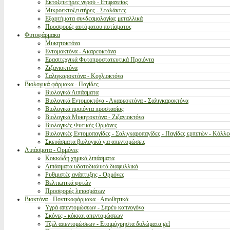
Εκτοξευτήρες νερού - Επιφανείας
Μικροεκτοξευτήρες - Σταλάκτες
Εξαρτήματα συνδεσμολογίας μεταλλικά
Προσφορές αυτόματου ποτίσματος
Φυτοφάρμακα
Μυκητοκτόνα
Εντομοκτόνα - Ακαρεοκτόνα
Ερασιτεχνικά Φυτοπροστατευτικά Προιόντα
Ζιζανιοκτόνα
Σαλιγκαροκτόνα - Κοχλιοκτόνα
Βιολογικά φάρμακα - Παγίδες
Βιολογικά Λιπάσματα
Βιολογικά Εντομοκτόνα - Ακαρεοκτόνα - Σαλιγκαροκτόνα
Βιολογικά προιόντα προστασίας
Βιολογικά Μυκητοκτόνα - Ζιζανιοκτόνα
Βιολογικές Φυτικές Ορμόνες
Βιολογικές Εντομοπαγίδες - Σαλιγκαροπαγίδες - Παγίδες ερπετών - Κόλλε
Σκευάσματα βιολογικά για απεντομώσεις
Λιπάσματα - Ορμόνες
Κοκκώδη χημικά λιπάσματα
Λιπάσματα υδατοδιαλυτά διαφυλλικά
Ρυθμιστές ανάπτυξης - Ορμόνες
Βελτιωτικά φυτών
Προσφορές λιπασμάτων
Βιοκτόνα - Ποντικοφάρμακα - Απωθητικά
Υγρά απεντομώσεων - Σπρέυ καπνογόνα
Σκόνες - κόκκοι απεντομώσεων
Τζέλ απεντομώσεων - Ετοιμόχρηστα δολώματα gel