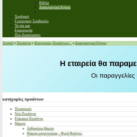
Βιβλία
Διακοσμητικά Κήπου
Χονδρική
Γεωπονικές Συμβουλές
Τα νέα μας
Επικοινωνία
Που βρισκόμαστε
Αρχική
»
Προϊόντα
»
Κατηγορίες Προϊόντων...
»
Διακοσμητικά Κήπου
Η εταιρεία θα παραμε
Οι παραγγελίες
κατηγορίες
προιόντων
Προσφορές
Νέα Προϊόντα
Επίκαιρα Προϊόντα
Θάμνοι
Ανθοφόροι θάμνοι
Θάμνοι μπορντούρας - Φυτά Φράχτες