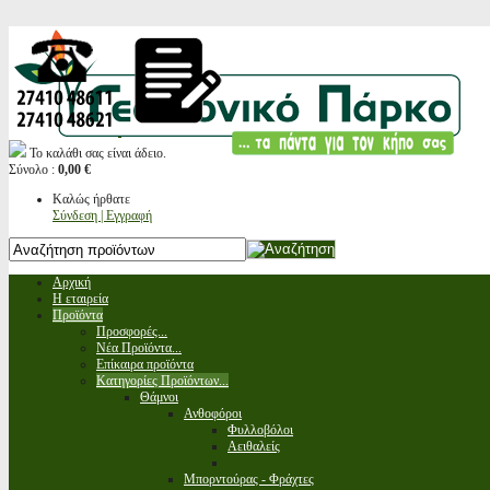
Το καλάθι σας είναι άδειο.
Σύνολο :
0,00 €
Καλώς ήρθατε
Σύνδεση | Εγγραφή
Αρχική
Η εταιρεία
Προϊόντα
Προσφορές...
Νέα Προϊόντα...
Επίκαιρα προϊόντα
Κατηγορίες Προϊόντων...
Θάμνοι
Ανθοφόροι
Φυλλοβόλοι
Αειθαλείς
Μπορντούρας - Φράχτες