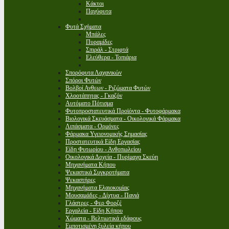
Κάκτοι
Παχύφυτα
Φυτά Σχήματα
Μπάλες
Πυραμίδες
Σπιράλ - Στριφτά
Ελεύθερα - Τοπιάρια
Σπορόφυτα Λαχανικών
Σπόροι Φυτών
Βολβοί Ανθεων - Ριζώματα Φυτών
Χλοοτάπητας - Γκαζόν
Αυτόματο Πότισμα
Φυτοπροστατευτικά Προϊόντα - Φυτοφάρμακα
Βιολογικά Σκευάσματα - Οικολογικά Φάρμακα
Λιπάσματα - Ορμόνες
Φάρμακα Υγειονομικής Σημασίας
Προστατευτικά Είδη Εργασίας
Είδη Φυτωρίου - Ανθοπωλείου
Οικολογικά Δοχεία - Πυρίμαχα Σκεύη
Μηχανήματα Κήπου
Ψεκαστικά Συγκροτήματα
Ψεκαστήρες
Μηχανήματα Ελαιοκομίας
Μουσαμάδες - Δίχτυα - Πανιά
Γλάστρες - Φερ Φορζέ
Εργαλεία - Είδη Κήπου
Χώματα - Βελτιωτικά εδάφους
Εμποτισμένη ξυλεία κήπου