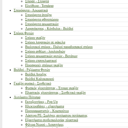
Σπιράλ - Στριφτά
Ελεύθερα - Τοπιάρια
Σπορόφυτα - Αρωματικά
Σπορόφυτα άνοιξης
Σπορόφυτα φθινοπώρου
Σπορόφυτα αρωματικών
Λαχανόκηπος - Κόνδυλοι - Βολβοί
Σπόροι Φυτών
Σπόροι γκαζόν
Σπόροι λαχανικών σε φάκελα
Βιολογικοί σπόροι - Παλιοί παραδοσιακοί σπόροι
Σπόροι ανθέων - λουλουδιών
Σπόροι αρωματικών φυτών - Βοτάνων
Σπόροι επαγγελματικοί
Προσφορές σπόρων γκαζόν
Βολβοί - Ριζώματα Φυτών
Βολβοί Ανοιξης
Βολβοί Καλοκαιριού
Γκαζόν φυσικό - Συνθετικό
Φυσικός χλοοτάπητας - Έτοιμο γκαζόν
Πλαστικός χλοοτάπητας - Συνθετικό γκαζόν
Αυτόματο Πότισμα
Εκτοξευτήρες - Pop Up
Ηλεκτροβάνες - εξαρτήματα
Προγραμματιστές - Κομπιούτερ
Λάστιχα PE- Σωλήνες αυτόματου ποτίσματος
Εξαρτήματα συνδεσμολογίας πλαστικά
Φίλτρα Νερού - Λιπαντήρες