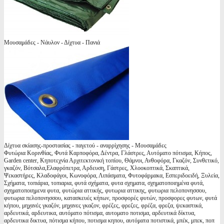
Μουσαμάδες - Νάυλον - Δίχτυα - Πανιά
Δίχτυα σκίασης-προστασίας - παγετού - αναρρίχησης - Μουσαμάδες
Φυτώρια Κορινθίας, Φυτά Καρποφόρα, Δέντρα, Γλάστρες, Αυτόματο πότισμα, Κήπος,
Garden center, Κηποτεχνία Αρχιτεκτονική τοπίου, Θάμνοι, Ανθοφόρα, Γκαζόν, Συνθετικό,
γκαζόν, Βότσαλα,Ελαφρόπετρα, Αρδευση, Γάστρες, Χλοοκοπτικά, Σκαπτικά,
Ψεκαστήρες, Κλαδοφάγοι, Κωνοφόρα, Λιπάσματα, Φυτοφάρμακα, Εσπεριδοειδή, Ξυλεία,
Σχήματα, τοπιάρια, τοπιαρια, φυτά σχήματα, φυτα σχηματα, σχηματοποιημένα φυτά,
σχηματοποιημενα φυτα, φυτώρια αττικής, φυτωρια αττικης, φυτωρια πελοπονησσου,
φυτωρια πελοπονησσου, κατασκευές κήπων, προσφορές φυτών, προσφορες φυτων, φυτά
κήπου, μηχανές γκαζόν, μηχανες γκαζον, φρέζες, φρεζες, φρέζα, φρεζα, ψεκαστικά,
αρδευτικά, αρδευτικα, αυτόματο πότισμα, αυτοματο ποτισμα, αρδευτικά δίκτυα,
αρδευτικα δικτυα, πότισμα κήπου, ποτισμα κηπου, αυτόματα ποτιστικά, μπέκ, μπεκ, ποπ