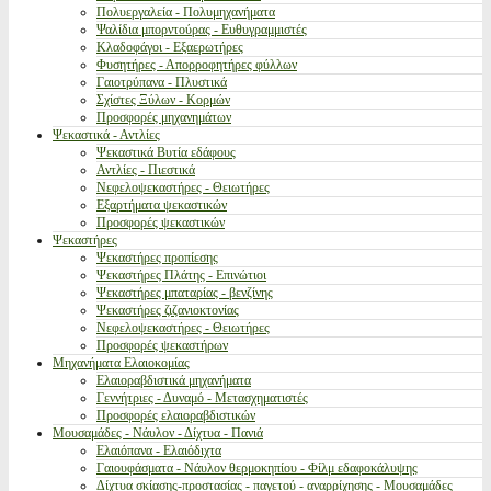
Πολυεργαλεία - Πολυμηχανήματα
Ψαλίδια μπορντούρας - Ευθυγραμμιστές
Κλαδοφάγοι - Εξαερωτήρες
Φυσητήρες - Απορροφητήρες φύλλων
Γαιοτρύπανα - Πλυστικά
Σχίστες Ξύλων - Κορμών
Προσφορές μηχανημάτων
Ψεκαστικά - Αντλίες
Ψεκαστικά Βυτία εδάφους
Αντλίες - Πιεστικά
Νεφελοψεκαστήρες - Θειωτήρες
Εξαρτήματα ψεκαστικών
Προσφορές ψεκαστικών
Ψεκαστήρες
Ψεκαστήρες προπίεσης
Ψεκαστήρες Πλάτης - Επινώτιοι
Ψεκαστήρες μπαταρίας - βενζίνης
Ψεκαστήρες ζιζανιοκτονίας
Νεφελοψεκαστήρες - Θειωτήρες
Προσφορές ψεκαστήρων
Μηχανήματα Ελαιοκομίας
Ελαιοραβδιστικά μηχανήματα
Γεννήτριες - Δυναμό - Μετασχηματιστές
Προσφορές ελαιοραβδιστικών
Μουσαμάδες - Νάυλον - Δίχτυα - Πανιά
Ελαιόπανα - Ελαιόδιχτα
Γαιουφάσματα - Νάυλον θερμοκηπίου - Φίλμ εδαφοκάλυψης
Δίχτυα σκίασης-προστασίας - παγετού - αναρρίχησης - Μουσαμάδες