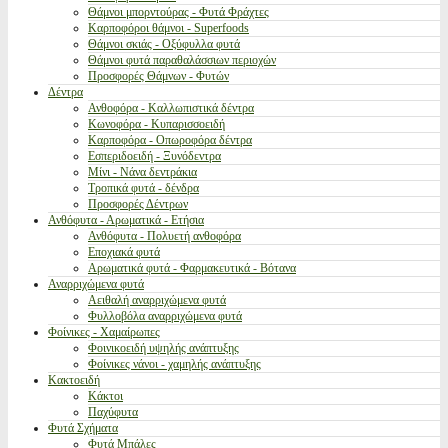
Θάμνοι μπορντούρας - Φυτά Φράχτες
Καρποφόροι θάμνοι - Superfoods
Θάμνοι σκιάς - Οξύφυλλα φυτά
Θάμνοι φυτά παραθαλάσσιων περιοχών
Προσφορές Θάμνων - Φυτών
Δέντρα
Ανθοφόρα - Καλλωπιστικά δέντρα
Κωνοφόρα - Κυπαρισσοειδή
Καρποφόρα - Οπωροφόρα δέντρα
Εσπεριδοειδή - Ξυνόδεντρα
Μίνι - Νάνα δεντράκια
Τροπικά φυτά - δένδρα
Προσφορές Δέντρων
Ανθόφυτα - Αρωματικά - Ετήσια
Ανθόφυτα - Πολυετή ανθοφόρα
Εποχιακά φυτά
Αρωματικά φυτά - Φαρμακευτικά - Βότανα
Αναρριχώμενα φυτά
Αειθαλή αναρριχώμενα φυτά
Φυλλοβόλα αναρριχώμενα φυτά
Φοίνικες - Χαμαίρωπες
Φοινικοειδή υψηλής ανάπτυξης
Φοίνικες νάνοι - χαμηλής ανάπτυξης
Κακτοειδή
Κάκτοι
Παχύφυτα
Φυτά Σχήματα
Φυτά Μπάλες