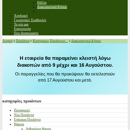
Βιβλία
Διακοσμητικά Κήπου
Χονδρική
Γεωπονικές Συμβουλές
Τα νέα μας
Επικοινωνία
Που βρισκόμαστε
Αρχική
»
Προϊόντα
»
Κατηγορίες Προϊόντων...
»
Διακοσμητικά Κήπου
Η εταιρεία θα παραμείνει κλειστή λόγω
διακοπών από 9 μέχρι και 16 Αυγούστου.
Οι παραγγελίες που θα προκύψουν θα εκτελεστούν
από 17 Αυγούστου και μετά.
κατηγορίες
προιόντων
Προσφορές
Νέα Προϊόντα
Επίκαιρα Προϊόντα
Θάμνοι
Ανθοφόροι θάμνοι