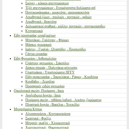
Σκόνες - κόκκοι απεντομώσεων
Τζέλ απεντομώσεων - Ετοιμόχρηστα δολώματα gel
Ποντικοφάρμακα - μυοκτόνα - αρουραιοκτόνα
Απωθητικά ζώων - πουλιών - ποντικών - φιδιών
Απωθητικά - βιοκτόνα
Δολωματικοί σταθμοί - κόλλες ποντικών - ποντικοπαγίδες
Κτηνιατρικά
Είδη προστασίας εργαζομένων
Μποτάκια - Γαλότσες - Φόρμες
Μάσκες ψεκασμού
Ιμάντες - Γυαλιά - Ωτασπίδες - Προσωπίδες
Γάντια εργασίας
Είδη Φυτωρίου - Ανθοπωλείου
Γλάστρες φυτωρίου - Σακούλες
Δίσκοι σποράς - Παλετάκια φύτευσης
Γλαστράκια - Υποστρώματα JIFFY
Είδη συσκευασίας - Ταμπελάκια - Ράφιες - Κορδόνια
Κουβάδες - Ζεμπίλια
Προσφορές ειδών φυτωρίου
Οικολογικά σκεύη- Πυρίμαχα - Inox
Ανοξείδωτα δοχεία - Inox
Πυρίμαχα σκεύη - πιθάρια λαδιού - λεκάνες ζυμώματος
Πλαστικά δοχεία - Βαρέλια - Τενεκέδες
Μηχανήματα Κήπου
Αλυσσοπρίονα - Κονταροπρίονα
Σκαπτικά - Φρέζες
Μηχανές γκαζόν - Χλοοκοπτικά
Χορτοκοπτικά - Θαμνοκοπτικά