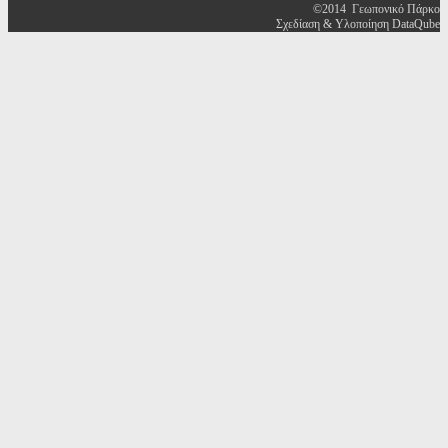
©2014 Γεωπονικό Πάρκο
Σχεδίαση & Υλοποίηση DataQube