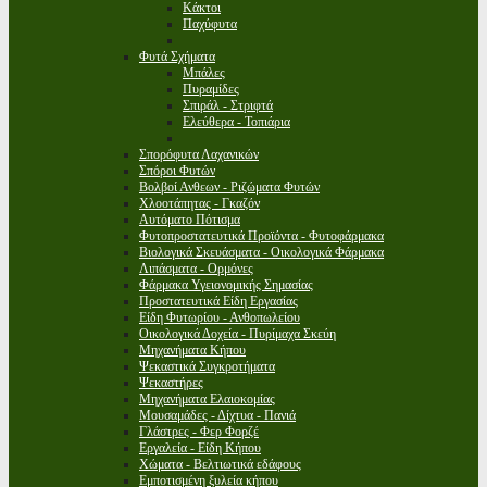
Κάκτοι
Παχύφυτα
Φυτά Σχήματα
Μπάλες
Πυραμίδες
Σπιράλ - Στριφτά
Ελεύθερα - Τοπιάρια
Σπορόφυτα Λαχανικών
Σπόροι Φυτών
Βολβοί Ανθεων - Ριζώματα Φυτών
Χλοοτάπητας - Γκαζόν
Αυτόματο Πότισμα
Φυτοπροστατευτικά Προϊόντα - Φυτοφάρμακα
Βιολογικά Σκευάσματα - Οικολογικά Φάρμακα
Λιπάσματα - Ορμόνες
Φάρμακα Υγειονομικής Σημασίας
Προστατευτικά Είδη Εργασίας
Είδη Φυτωρίου - Ανθοπωλείου
Οικολογικά Δοχεία - Πυρίμαχα Σκεύη
Μηχανήματα Κήπου
Ψεκαστικά Συγκροτήματα
Ψεκαστήρες
Μηχανήματα Ελαιοκομίας
Μουσαμάδες - Δίχτυα - Πανιά
Γλάστρες - Φερ Φορζέ
Εργαλεία - Είδη Κήπου
Χώματα - Βελτιωτικά εδάφους
Εμποτισμένη ξυλεία κήπου