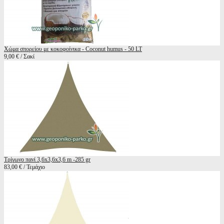
Χώμα σπορείου με κοκοφοίνικα - Coconut humus - 50 LT
9,00 € / Σακί
Τρίγωνο πανί 3,6x3,6x3,6 m -285 gr
83,00 € / Τεμάχιο