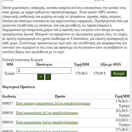
Πανιά χειροποίητα, εισαγωγής, κατασκευασμένα από ίνες κοκοφοίνικα, στο φυσικό τους
καφέ χρώμα, με σχήμα ορθογώνιο παραλληλόγραμμο. Είναι προιόν 100% φυσικό,
εξαιρετικής αισθητικής και μεγάλης αντοχής σε ηλιοφάνεια, υγρασία, σήψη, ανέμους,
ιδανικά για ιδιαίτερες κατασκευές και αρχιτεκτονικές εφαρμογές. Προσφέρονται τόσο για
οριζόντια τοποθέτηση ως σκίαστρα, όσο και για κάθετη, ως παραπετάσματα ή
διαχωριστικά για απομόνωση χώρου και η ύφανσή τους επιτρέπει στον άνεμο να περνά,
προσφέροντας δροσιά. Μπορούν να παραμένουν σε εξωτερικούς χώρους όλες τις εποχές,
με άριστη συμπεριφορά στο χρόνο.Διαθέσιμα σε 6 διαστάσεις, για εύκολη προσαρμογή σε
κάθε χώρο. Ξεπλένουμε προσεκτικά με νερό πρίν την τοποθέτηση, για απομάκρυνση των
ταννινών που περιέχουν οι ίνες τους και αφήνουμε να στεγνώσουν ώστε να αποβάλουν το
επιπλέον βάρος που προστίθεται με το νερό.
Επιλογή ποσότητας & αγορά
ΜΜ
Ποσότητα
Τιμή/ΜΜ
Αξία με ΦΠΑ
Τεμάχιο
179,00 €
179,00 €
Θυγατρικά Προϊόντα
Κωδικός
Προϊόν
Τιμή/ΜΜ
179,00 € /
008017
Πανί σκίασης κοκοφοίνικα 2x3 m παραλληλόγραμμο
Τεμάχιο
265,00 € /
008018
Πανί κοκοφοίνικα 2x5 m παραλληλόγραμμο
Τεμάχιο
310,00 € /
008019
Πανί κοκοφοίνικα 3x4 m παραλληλόγραμμο
Τεμάχιο
375,00 € /
008020
Πανί κοκοφοίνικα 3x5 m παραλληλόγραμμο