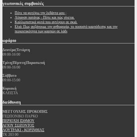
γεωπονικές
συμβουλές
Πότε να φυτέψω την λεβάντα μου ;
Λίπανση πατάτας - Πότε και πώς γίνεται.
Καλλωπιστικά φυτά που αντέχουν σε σκιά.
Ελιά: Πως αυξάνουμε την ανθοφορία, το ποσοστό καρπόδεσης και την
περιεκτικότητα των καρπών σε λάδι
ωράριο
Δευτέρα|Τετάρτη
09:00-16:00
Τρίτη|Πέμπτη|Παρασκευή
09:00-16:00
Σάββατο
09:00-15:00
Κυριακή
ΚΛΕΙΣΤΑ
διεύθυνση
ΜΕΓΓΟΥΛΗΣ ΠΡΟΚΟΠΗΣ
ΓΕΩΠΟΝΙΚΟ ΠΑΡΚΟ
ΠΕΡΙΟΧΗ ΙΣΘΜΟΥ
ΑΓΙΟΥ ΣΩΖΟΝΤΟΣ
ΛΟΥΤΡΑΚΙ - ΚΟΡΙΝΘΙΑΣ
ΤΚ 203 00