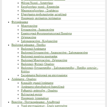
Φίλτρα Νερού - Λιπαντήρες
Εκτοξευτήρες νερού - Επιφανείας
Μικροεκτοξευτήρες - Σταλάκτες
Εξαρτήματα συνδεσμολογίας μεταλλικά
Προσφορές αυτόματου ποτίσματος
Φυτοφάρμακα
Μυκητοκτόνα
Εντομοκτόνα - Ακαρεοκτόνα
Ερασιτεχνικά Φυτοπροστατευτικά Προιόντα
Ζιζανιοκτόνα
Σαλιγκαροκτόνα - Κοχλιοκτόνα
Βιολογικά φάρμακα - Παγίδες
Βιολογικά Λιπάσματα
Βιολογικά Εντομοκτόνα - Ακαρεοκτόνα - Σαλιγκαροκτόνα
Βιολογικά προιόντα προστασίας
Βιολογικά Μυκητοκτόνα - Ζιζανιοκτόνα
Βιολογικές Φυτικές Ορμόνες
Βιολογικές Εντομοπαγίδες - Σαλιγκαροπαγίδες - Παγίδες ερπετών -
Κόλλες
Σκευάσματα βιολογικά για απεντομώσεις
Λιπάσματα - Ορμόνες
Κοκκώδη χημικά λιπάσματα
Λιπάσματα υδατοδιαλυτά διαφυλλικά
Ρυθμιστές ανάπτυξης - Ορμόνες
Βελτιωτικά φυτών
Προσφορές λιπασμάτων
Βιοκτόνα - Ποντικοφάρμακα - Απωθητικά
Υγρά απεντομώσεων - Σπρέυ καπνογόνα