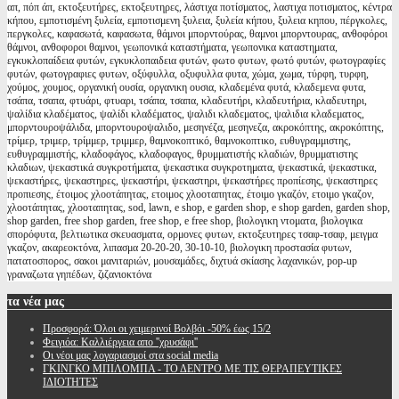
απ, πόπ άπ, εκτοξευτήρες, εκτοξευτηρες, λάστιχα ποτίσματος, λαστιχα ποτισματος, κέντρα
κήπου, εμποτισμένη ξυλεία, εμποτισμενη ξυλεια, ξυλεία κήπου, ξυλεια κηπου, πέργκολες,
περγκολες, καφασωτά, καφασωτα, θάμνοι μπορντούρας, θαμνοι μπορντουρας, ανθοφόροι
θάμνοι, ανθοφοροι θαμνοι, γεωπονικά καταστήματα, γεωπονικα καταστηματα,
εγκυκλοπαίδεια φυτών, εγκυκλοπαιδεια φυτών, φωτο φυτων, φωτό φυτών, φωτογραφίες
φυτών, φωτογραφιες φυτων, οξύφυλλα, οξυφυλλα φυτα, χώμα, χωμα, τύρφη, τυρφη,
χούμος, χουμος, οργανική ουσία, οργανικη ουσια, κλαδεμένα φυτά, κλαδεμενα φυτα,
τσάπα, τσαπα, φτυάρι, φτυαρι, τσάπα, τσαπα, κλαδευτήρι, κλαδευτήρια, κλαδευτηρι,
ψαλίδια κλαδέματος, ψαλίδι κλαδέματος, ψαλιδι κλαδεματος, ψαλιδια κλαδεματος,
μπορντουροψάλιδα, μπορντουροψαλιδο, μεσηνέζα, μεσηνεζα, ακροκόπτης, ακροκόπτης,
τρίμερ, τριμερ, τρίμμερ, τριμμερ, θαμνοκοπτικό, θαμνοκοπτικο, ευθυγραμμιστης,
ευθυγραμμιστής, κλαδοφάγος, κλαδοφαγος, θρυμματιστής κλαδιών, θρυμματιστης
κλαδιων, ψεκαστικά συγκροτήματα, ψεκαστικα συγκροτηματα, ψεκαστικά, ψεκαστικα,
ψεκαστήρες, ψεκαστηρες, ψεκαστήρι, ψεκαστηρι, ψεκαστήρες προπίεσης, ψεκαστηρες
προπιεσης, έτοιμος χλοοτάπητας, ετοιμος χλοοταπητας, έτοιμο γκαζόν, ετοιμο γκαζον,
χλοοτάπητας, χλοοταπητας, sod, lawn, e shop, e garden shop, e shop garden, garden shop,
shop garden, free shop garden, free shop, e free shop, βιολογικη ντοματα, βιολογικα
σπορόφυτα, βελτιωτικα σκευασματα, ορμονες φυτων, εκτοξευτηρες τσαφ-τσαφ, μειγμα
γκαζον, ακαρεοκτόνα, λιπασμα 20-20-20, 30-10-10, βιολογικη προστασία φυτων,
πατατοσπορος, σακοι μανιταριών, μουσαμάδες, διχτυά σκίασης λαχανικών, pop-up
γραναζωτα γηπέδων, ζιζανιοκτόνα
τα
νέα μας
Προσφορά: Όλοι οι χειμερινοί Βολβόι -50% έως 15/2
Φειγιόα: Καλλιέργεια απο ''χρυσάφι''
Oι νέοι μας λογαριασμοί στα social media
ΓΚΙΝΓΚΟ ΜΠΙΛΟΜΠΑ - ΤΟ ΔΕΝΤΡΟ ΜΕ ΤΙΣ ΘΕΡΑΠΕΥΤΙΚΕΣ
ΙΔΙΟΤΗΤΕΣ