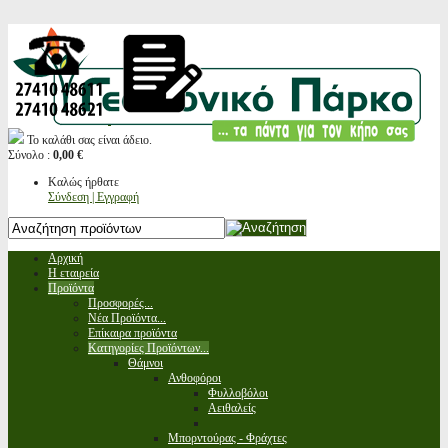
Το καλάθι σας είναι άδειο.
Σύνολο :
0,00 €
Καλώς ήρθατε
Σύνδεση | Εγγραφή
Αρχική
Η εταιρεία
Προϊόντα
Προσφορές...
Νέα Προϊόντα...
Επίκαιρα προϊόντα
Κατηγορίες Προϊόντων...
Θάμνοι
Ανθοφόροι
Φυλλοβόλοι
Αειθαλείς
Μπορντούρας - Φράχτες