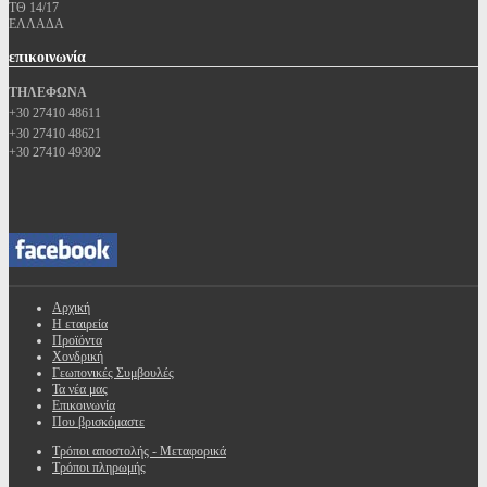
ΤΘ 14/17
ΕΛΛΑΔΑ
επικοινωνία
ΤΗΛΕΦΩΝΑ
+30 27410 48611
+30 27410 48621
+30 27410 49302
Αρχική
Η εταιρεία
Προϊόντα
Χονδρική
Γεωπονικές Συμβουλές
Τα νέα μας
Επικοινωνία
Που βρισκόμαστε
Τρόποι αποστολής - Μεταφορικά
Τρόποι πληρωμής