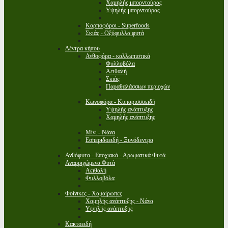
Χαμηλής μπορντούρας
Υψηλής μπορντούρας
Καρποφόροι - Superfoods
Σκιάς - Οξύφυλλα φυτά
Δέντρα κήπου
Ανθοφόρα - καλλωπιστικά
Φυλλοβόλα
Αειθαλή
Σκιάς
Παραθαλάσσιων περιοχών
Κωνοφόρα - Κυπαρισσοειδή
Υψηλής ανάπτυξης
Χαμηλής ανάπτυξης
Μίνι - Νάνα
Εσπεριδοειδή - Ξυνόδεντρα
Ανθόφυτα - Εποχιακά - Αρωματικά Φυτά
Αναρριχώμενα Φυτά
Αειθαλή
Φυλλοβόλα
Φοίνικες - Χαμαίρωπες
Χαμηλής ανάπτυξης - Νάνα
Υψηλής ανάπτυξης
Κακτοειδή