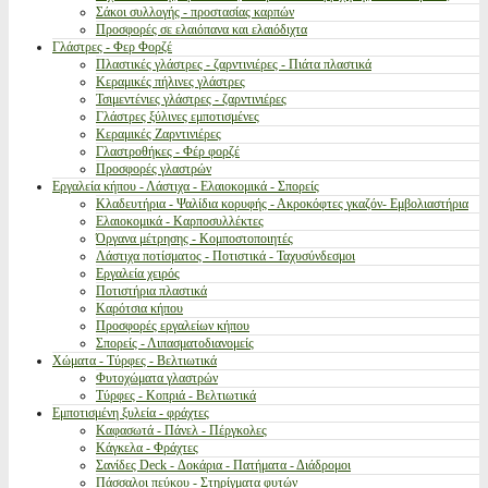
Σάκοι συλλογής - προστασίας καρπών
Προσφορές σε ελαιόπανα και ελαιόδιχτα
Γλάστρες - Φερ Φορζέ
Πλαστικές γλάστρες - ζαρντινιέρες - Πιάτα πλαστικά
Κεραμικές πήλινες γλάστρες
Τσιμεντένιες γλάστρες - ζαρντινιέρες
Γλάστρες ξύλινες εμποτισμένες
Κεραμικές Ζαρντινιέρες
Γλαστροθήκες - Φέρ φορζέ
Προσφορές γλαστρών
Εργαλεία κήπου - Λάστιχα - Ελαιοκομικά - Σπορείς
Κλαδευτήρια - Ψαλίδια κορυφής - Ακροκόφτες γκαζόν- Εμβολιαστήρια
Ελαιοκομικά - Καρποσυλλέκτες
Όργανα μέτρησης - Κομποστοποιητές
Λάστιχα ποτίσματος - Ποτιστικά - Ταχυσύνδεσμοι
Εργαλεία χειρός
Ποτιστήρια πλαστικά
Καρότσια κήπου
Προσφορές εργαλείων κήπου
Σπορείς - Λιπασματοδιανομείς
Χώματα - Τύρφες - Βελτιωτικά
Φυτοχώματα γλαστρών
Τύρφες - Κοπριά - Βελτιωτικά
Εμποτισμένη ξυλεία - φράχτες
Καφασωτά - Πάνελ - Πέργκολες
Κάγκελα - Φράχτες
Σανίδες Deck - Δοκάρια - Πατήματα - Διάδρομοι
Πάσσαλοι πεύκου - Στηρίγματα φυτών