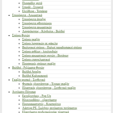
Πυραμίδες φυτά
Σπιράλ - Στριφτά
Ελεύθερα - Τοπιάρια
Σπορόφυτα - Αρωματικά
Σπορόφυτα άνοιξης
Σπορόφυτα φθινοπώρου
Σπορόφυτα αρωματικών
Λαχανόκηπος - Κόνδυλοι - Βολβοί
Σπόροι Φυτών
Σπόροι γκαζόν
Σπόροι λαχανικών σε φάκελα
Βιολογικοί σπόροι - Παλιοί παραδοσιακοί σπόροι
Σπόροι ανθέων - λουλουδιών
Σπόροι αρωματικών φυτών - Βοτάνων
Σπόροι επαγγελματικοί
Προσφορές σπόρων γκαζόν
Βολβοί - Ριζώματα Φυτών
Βολβοί Ανοιξης
Βολβοί Καλοκαιριού
Γκαζόν φυσικό - Συνθετικό
Φυσικός χλοοτάπητας - Έτοιμο γκαζόν
Πλαστικός χλοοτάπητας - Συνθετικό γκαζόν
Αυτόματο Πότισμα
Εκτοξευτήρες - Pop Up
Ηλεκτροβάνες - εξαρτήματα
Προγραμματιστές - Κομπιούτερ
Λάστιχα PE- Σωλήνες αυτόματου ποτίσματος
Εξαρτήματα συνδεσμολογίας πλαστικά