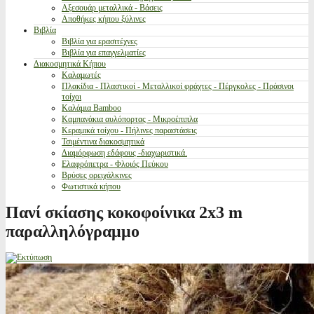
Αξεσουάρ μεταλλικά - Βάσεις
Αποθήκες κήπου ξύλινες
Βιβλία
Βιβλία για ερασιτέχνες
Βιβλία για επαγγελματίες
Διακοσμητικά Κήπου
Καλαμωτές
Πλακίδια - Πλαστικοί - Μεταλλικοί φράχτες - Πέργκολες - Πράσινοι
τοίχοι
Καλάμια Bamboo
Καμπανάκια αυλόπορτας - Μικροέπιπλα
Κεραμικά τοίχου - Πήλινες παραστάσεις
Τσιμέντινα διακοσμητικά
Διαμόρφωση εδάφους -διαχωριστικά.
Ελαφρόπετρα - Φλοιός Πεύκου
Βρύσες ορειχάλκινες
Φωτιστικά κήπου
Πανί σκίασης κοκοφοίνικα 2x3 m
παραλληλόγραμμο