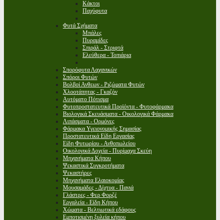
Κάκτοι
Παχύφυτα
Φυτά Σχήματα
Μπάλες
Πυραμίδες
Σπιράλ - Στριφτά
Ελεύθερα - Τοπιάρια
Σπορόφυτα Λαχανικών
Σπόροι Φυτών
Βολβοί Ανθεων - Ριζώματα Φυτών
Χλοοτάπητας - Γκαζόν
Αυτόματο Πότισμα
Φυτοπροστατευτικά Προϊόντα - Φυτοφάρμακα
Βιολογικά Σκευάσματα - Οικολογικά Φάρμακα
Λιπάσματα - Ορμόνες
Φάρμακα Υγειονομικής Σημασίας
Προστατευτικά Είδη Εργασίας
Είδη Φυτωρίου - Ανθοπωλείου
Οικολογικά Δοχεία - Πυρίμαχα Σκεύη
Μηχανήματα Κήπου
Ψεκαστικά Συγκροτήματα
Ψεκαστήρες
Μηχανήματα Ελαιοκομίας
Μουσαμάδες - Δίχτυα - Πανιά
Γλάστρες - Φερ Φορζέ
Εργαλεία - Είδη Κήπου
Χώματα - Βελτιωτικά εδάφους
Εμποτισμένη ξυλεία κήπου