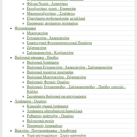
Φίλτρα Νερού - Λιπαντήρες
Εκτοξευτήρες νερού - Επιφανείας
Μικροεκτοξευτήρες - Σταλάκτες
Εξαρτήματα συνδεσμολογίας μεταλλικά
Προσφορές αυτόματου ποτίσματος
Φυτοφάρμακα
Μυκητοκτόνα
Εντομοκτόνα - Ακαρεοκτόνα
Ερασιτεχνικά Φυτοπροστατευτικά Προιόντα
Ζιζανιοκτόνα
Σαλιγκαροκτόνα - Κοχλιοκτόνα
Βιολογικά φάρμακα - Παγίδες
Βιολογικά Λιπάσματα
Βιολογικά Εντομοκτόνα - Ακαρεοκτόνα - Σαλιγκαροκτόνα
Βιολογικά προιόντα προστασίας
Βιολογικά Μυκητοκτόνα - Ζιζανιοκτόνα
Βιολογικές Φυτικές Ορμόνες
Βιολογικές Εντομοπαγίδες - Σαλιγκαροπαγίδες - Παγίδες ερπετών -
Κόλλες
Σκευάσματα βιολογικά για απεντομώσεις
Λιπάσματα - Ορμόνες
Κοκκώδη χημικά λιπάσματα
Λιπάσματα υδατοδιαλυτά διαφυλλικά
Ρυθμιστές ανάπτυξης - Ορμόνες
Βελτιωτικά φυτών
Προσφορές λιπασμάτων
Βιοκτόνα - Ποντικοφάρμακα - Απωθητικά
Υγρά απεντομώσεων - Σπρέυ καπνογόνα