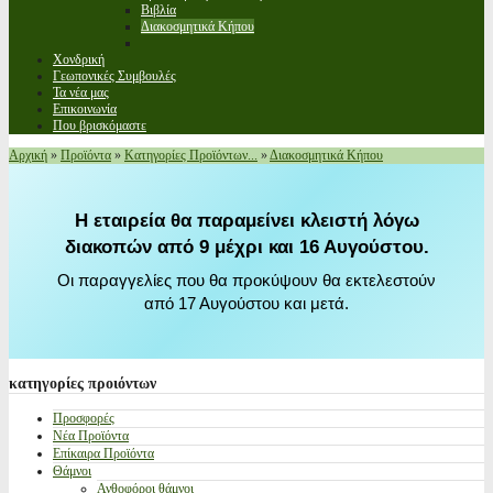
Βιβλία
Διακοσμητικά Κήπου
Χονδρική
Γεωπονικές Συμβουλές
Τα νέα μας
Επικοινωνία
Που βρισκόμαστε
Αρχική
»
Προϊόντα
»
Κατηγορίες Προϊόντων...
»
Διακοσμητικά Κήπου
Η εταιρεία θα παραμείνει κλειστή λόγω
διακοπών από 9 μέχρι και 16 Αυγούστου.
Οι παραγγελίες που θα προκύψουν θα εκτελεστούν
από 17 Αυγούστου και μετά.
κατηγορίες
προιόντων
Προσφορές
Νέα Προϊόντα
Επίκαιρα Προϊόντα
Θάμνοι
Ανθοφόροι θάμνοι