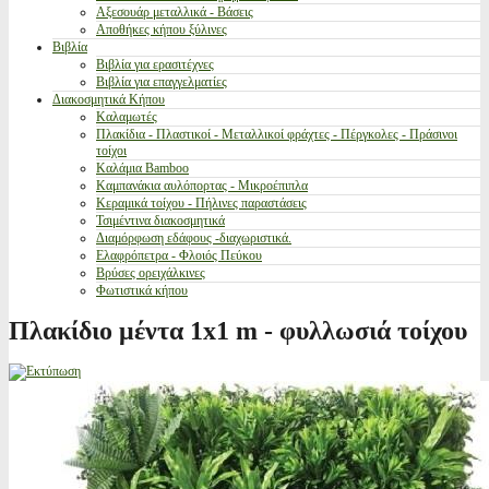
Αξεσουάρ μεταλλικά - Βάσεις
Αποθήκες κήπου ξύλινες
Βιβλία
Βιβλία για ερασιτέχνες
Βιβλία για επαγγελματίες
Διακοσμητικά Κήπου
Καλαμωτές
Πλακίδια - Πλαστικοί - Μεταλλικοί φράχτες - Πέργκολες - Πράσινοι
τοίχοι
Καλάμια Bamboo
Καμπανάκια αυλόπορτας - Μικροέπιπλα
Κεραμικά τοίχου - Πήλινες παραστάσεις
Τσιμέντινα διακοσμητικά
Διαμόρφωση εδάφους -διαχωριστικά.
Ελαφρόπετρα - Φλοιός Πεύκου
Βρύσες ορειχάλκινες
Φωτιστικά κήπου
Πλακίδιο μέντα 1x1 m - φυλλωσιά τοίχου