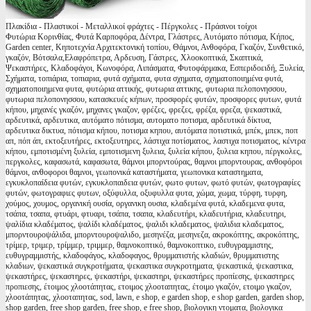
Πλακίδια - Πλαστικοί - Μεταλλικοί φράχτες - Πέργκολες - Πράσινοι τοίχοι
Φυτώρια Κορινθίας, Φυτά Καρποφόρα, Δέντρα, Γλάστρες, Αυτόματο πότισμα, Κήπος,
Garden center, Κηποτεχνία Αρχιτεκτονική τοπίου, Θάμνοι, Ανθοφόρα, Γκαζόν, Συνθετικό,
γκαζόν, Βότσαλα,Ελαφρόπετρα, Αρδευση, Γάστρες, Χλοοκοπτικά, Σκαπτικά,
Ψεκαστήρες, Κλαδοφάγοι, Κωνοφόρα, Λιπάσματα, Φυτοφάρμακα, Εσπεριδοειδή, Ξυλεία,
Σχήματα, τοπιάρια, τοπιαρια, φυτά σχήματα, φυτα σχηματα, σχηματοποιημένα φυτά,
σχηματοποιημενα φυτα, φυτώρια αττικής, φυτωρια αττικης, φυτωρια πελοπονησσου,
φυτωρια πελοπονησσου, κατασκευές κήπων, προσφορές φυτών, προσφορες φυτων, φυτά
κήπου, μηχανές γκαζόν, μηχανες γκαζον, φρέζες, φρεζες, φρέζα, φρεζα, ψεκαστικά,
αρδευτικά, αρδευτικα, αυτόματο πότισμα, αυτοματο ποτισμα, αρδευτικά δίκτυα,
αρδευτικα δικτυα, πότισμα κήπου, ποτισμα κηπου, αυτόματα ποτιστικά, μπέκ, μπεκ, ποπ
απ, πόπ άπ, εκτοξευτήρες, εκτοξευτηρες, λάστιχα ποτίσματος, λαστιχα ποτισματος, κέντρα
κήπου, εμποτισμένη ξυλεία, εμποτισμενη ξυλεια, ξυλεία κήπου, ξυλεια κηπου, πέργκολες,
περγκολες, καφασωτά, καφασωτα, θάμνοι μπορντούρας, θαμνοι μπορντουρας, ανθοφόροι
θάμνοι, ανθοφοροι θαμνοι, γεωπονικά καταστήματα, γεωπονικα καταστηματα,
εγκυκλοπαίδεια φυτών, εγκυκλοπαιδεια φυτών, φωτο φυτων, φωτό φυτών, φωτογραφίες
φυτών, φωτογραφιες φυτων, οξύφυλλα, οξυφυλλα φυτα, χώμα, χωμα, τύρφη, τυρφη,
χούμος, χουμος, οργανική ουσία, οργανικη ουσια, κλαδεμένα φυτά, κλαδεμενα φυτα,
τσάπα, τσαπα, φτυάρι, φτυαρι, τσάπα, τσαπα, κλαδευτήρι, κλαδευτήρια, κλαδευτηρι,
ψαλίδια κλαδέματος, ψαλίδι κλαδέματος, ψαλιδι κλαδεματος, ψαλιδια κλαδεματος,
μπορντουροψάλιδα, μπορντουροψαλιδο, μεσηνέζα, μεσηνεζα, ακροκόπτης, ακροκόπτης,
τρίμερ, τριμερ, τρίμμερ, τριμμερ, θαμνοκοπτικό, θαμνοκοπτικο, ευθυγραμμιστης,
ευθυγραμμιστής, κλαδοφάγος, κλαδοφαγος, θρυμματιστής κλαδιών, θρυμματιστης
κλαδιων, ψεκαστικά συγκροτήματα, ψεκαστικα συγκροτηματα, ψεκαστικά, ψεκαστικα,
ψεκαστήρες, ψεκαστηρες, ψεκαστήρι, ψεκαστηρι, ψεκαστήρες προπίεσης, ψεκαστηρες
προπιεσης, έτοιμος χλοοτάπητας, ετοιμος χλοοταπητας, έτοιμο γκαζόν, ετοιμο γκαζον,
χλοοτάπητας, χλοοταπητας, sod, lawn, e shop, e garden shop, e shop garden, garden shop,
shop garden, free shop garden, free shop, e free shop, βιολογικη ντοματα, βιολογικα