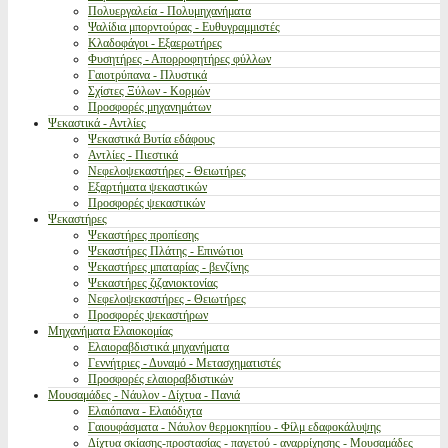
Πολυεργαλεία - Πολυμηχανήματα
Ψαλίδια μπορντούρας - Ευθυγραμμιστές
Κλαδοφάγοι - Εξαερωτήρες
Φυσητήρες - Απορροφητήρες φύλλων
Γαιοτρύπανα - Πλυστικά
Σχίστες Ξύλων - Κορμών
Προσφορές μηχανημάτων
Ψεκαστικά - Αντλίες
Ψεκαστικά Βυτία εδάφους
Αντλίες - Πιεστικά
Νεφελοψεκαστήρες - Θειωτήρες
Εξαρτήματα ψεκαστικών
Προσφορές ψεκαστικών
Ψεκαστήρες
Ψεκαστήρες προπίεσης
Ψεκαστήρες Πλάτης - Επινώτιοι
Ψεκαστήρες μπαταρίας - βενζίνης
Ψεκαστήρες ζιζανιοκτονίας
Νεφελοψεκαστήρες - Θειωτήρες
Προσφορές ψεκαστήρων
Μηχανήματα Ελαιοκομίας
Ελαιοραβδιστικά μηχανήματα
Γεννήτριες - Δυναμό - Μετασχηματιστές
Προσφορές ελαιοραβδιστικών
Μουσαμάδες - Νάυλον - Δίχτυα - Πανιά
Ελαιόπανα - Ελαιόδιχτα
Γαιουφάσματα - Νάυλον θερμοκηπίου - Φίλμ εδαφοκάλυψης
Δίχτυα σκίασης-προστασίας - παγετού - αναρρίχησης - Μουσαμάδες