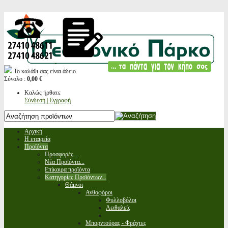
Το καλάθι σας είναι άδειο.
Σύνολο :
0,00 €
Καλώς ήρθατε
Σύνδεση | Εγγραφή
Αρχική
Η εταιρεία
Προϊόντα
Προσφορές...
Νέα Προϊόντα...
Επίκαιρα προϊόντα
Κατηγορίες Προϊόντων...
Θάμνοι
Ανθοφόροι
Φυλλοβόλοι
Αειθαλείς
Μπορντούρας - Φράχτες