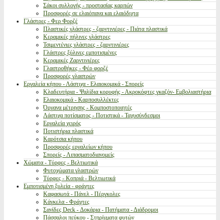
Σάκοι συλλογής - προστασίας καρπών
Προσφορές σε ελαιόπανα και ελαιόδιχτα
Γλάστρες - Φερ Φορζέ
Πλαστικές γλάστρες - ζαρντινιέρες - Πιάτα πλαστικά
Κεραμικές πήλινες γλάστρες
Τσιμεντένιες γλάστρες - ζαρντινιέρες
Γλάστρες ξύλινες εμποτισμένες
Κεραμικές Ζαρντινιέρες
Γλαστροθήκες - Φέρ φορζέ
Προσφορές γλαστρών
Εργαλεία κήπου - Λάστιχα - Ελαιοκομικά - Σπορείς
Κλαδευτήρια - Ψαλίδια κορυφής - Ακροκόφτες γκαζόν- Εμβολιαστήρια
Ελαιοκομικά - Καρποσυλλέκτες
Όργανα μέτρησης - Κομποστοποιητές
Λάστιχα ποτίσματος - Ποτιστικά - Ταχυσύνδεσμοι
Εργαλεία χειρός
Ποτιστήρια πλαστικά
Καρότσια κήπου
Προσφορές εργαλείων κήπου
Σπορείς - Λιπασματοδιανομείς
Χώματα - Τύρφες - Βελτιωτικά
Φυτοχώματα γλαστρών
Τύρφες - Κοπριά - Βελτιωτικά
Εμποτισμένη ξυλεία - φράχτες
Καφασωτά - Πάνελ - Πέργκολες
Κάγκελα - Φράχτες
Σανίδες Deck - Δοκάρια - Πατήματα - Διάδρομοι
Πάσσαλοι πεύκου - Στηρίγματα φυτών