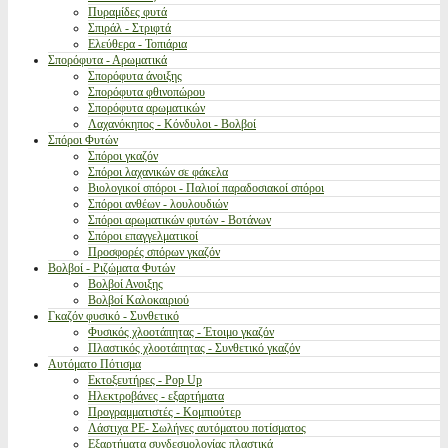
Πυραμίδες φυτά
Σπιράλ - Στριφτά
Ελεύθερα - Τοπιάρια
Σπορόφυτα - Αρωματικά
Σπορόφυτα άνοιξης
Σπορόφυτα φθινοπώρου
Σπορόφυτα αρωματικών
Λαχανόκηπος - Κόνδυλοι - Βολβοί
Σπόροι Φυτών
Σπόροι γκαζόν
Σπόροι λαχανικών σε φάκελα
Βιολογικοί σπόροι - Παλιοί παραδοσιακοί σπόροι
Σπόροι ανθέων - λουλουδιών
Σπόροι αρωματικών φυτών - Βοτάνων
Σπόροι επαγγελματικοί
Προσφορές σπόρων γκαζόν
Βολβοί - Ριζώματα Φυτών
Βολβοί Ανοιξης
Βολβοί Καλοκαιριού
Γκαζόν φυσικό - Συνθετικό
Φυσικός χλοοτάπητας - Έτοιμο γκαζόν
Πλαστικός χλοοτάπητας - Συνθετικό γκαζόν
Αυτόματο Πότισμα
Εκτοξευτήρες - Pop Up
Ηλεκτροβάνες - εξαρτήματα
Προγραμματιστές - Κομπιούτερ
Λάστιχα PE- Σωλήνες αυτόματου ποτίσματος
Εξαρτήματα συνδεσμολογίας πλαστικά