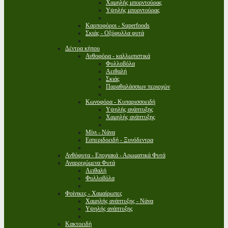
Χαμηλής μπορντούρας
Υψηλής μπορντούρας
Καρποφόροι - Superfoods
Σκιάς - Οξύφυλλα φυτά
Δέντρα κήπου
Ανθοφόρα - καλλωπιστικά
Φυλλοβόλα
Αειθαλή
Σκιάς
Παραθαλάσσιων περιοχών
Κωνοφόρα - Κυπαρισσοειδή
Υψηλής ανάπτυξης
Χαμηλής ανάπτυξης
Μίνι - Νάνα
Εσπεριδοειδή - Ξυνόδεντρα
Ανθόφυτα - Εποχιακά - Αρωματικά Φυτά
Αναρριχώμενα Φυτά
Αειθαλή
Φυλλοβόλα
Φοίνικες - Χαμαίρωπες
Χαμηλής ανάπτυξης - Νάνα
Υψηλής ανάπτυξης
Κακτοειδή