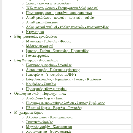
Σκόνες - κόκκοι απεντομώσεων
Τζέλ απεντομώσεων - Ετοιμόχρηστα δολώματα gel
Ποντικοφάρμακα - μυοκτόνα - αρουραιοκτόνα
Απωθητικά ζώων - πουλιών - ποντικών - φιδιών
Απωθητικά - βιοκτόνα
Δολωματικοί σταθμοί - κόλλες ποντικών - ποντικοπαγίδες
Κτηνιατρικά
Είδη προστασίας εργαζομένων
Μποτάκια - Γαλότσες - Φόρμες
Μάσκες ψεκασμού
Ιμάντες - Γυαλιά - Ωτασπίδες - Προσωπίδες
Γάντια εργασίας
Είδη Φυτωρίου - Ανθοπωλείου
Γλάστρες φυτωρίου - Σακούλες
Δίσκοι σποράς - Παλετάκια φύτευσης
Γλαστράκια - Υποστρώματα JIFFY
Είδη συσκευασίας - Ταμπελάκια - Ράφιες - Κορδόνια
Κουβάδες - Ζεμπίλια
Προσφορές ειδών φυτωρίου
Οικολογικά σκεύη- Πυρίμαχα - Inox
Ανοξείδωτα δοχεία - Inox
Πυρίμαχα σκεύη - πιθάρια λαδιού - λεκάνες ζυμώματος
Πλαστικά δοχεία - Βαρέλια - Τενεκέδες
Μηχανήματα Κήπου
Αλυσσοπρίονα - Κονταροπρίονα
Σκαπτικά - Φρέζες
Μηχανές γκαζόν - Χλοοκοπτικά
Χορτοκοπτικά - Θαμνοκοπτικά