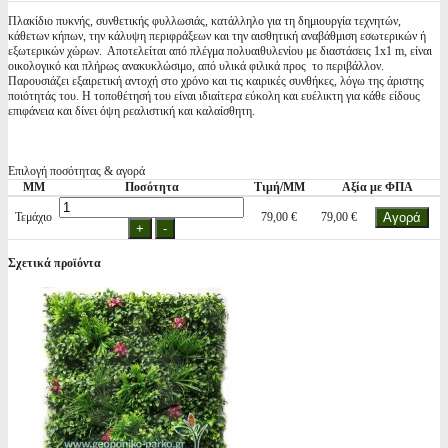
Πλακίδιο πυκνής, συνθετικής φυλλωσιάς, κατάλληλο για τη δημιουργία τεχνητών,
κάθετων κήπων, την κάλυψη περιφράξεων και την αισθητική αναβάθμιση εσωτερικών ή
εξωτερικών χώρων. Αποτελείται από πλέγμα πολυαιθυλενίου με διαστάσεις 1x1 m, είναι
οικολογικό και πλήρως ανακυκλώσιμο, από υλικά φιλικά προς το περιβάλλον.
Παρουσιάζει εξαιρετική αντοχή στο χρόνο και τις καιρικές συνθήκες, λόγω της άριστης
ποιότητάς του. Η τοποθέτησή του είναι ιδιαίτερα εύκολη και ευέλικτη για κάθε είδους
επιφάνεια και δίνει όψη ρεαλιστική και καλαίσθητη.
Επιλογή ποσότητας & αγορά
ΜΜ
Ποσότητα
Τιμή/ΜΜ
Αξία με ΦΠΑ
Τεμάχιο
79,00 €
79,00 €
Σχετικά προϊόντα