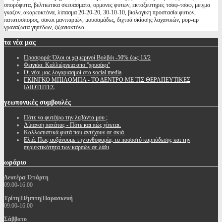
σπορόφυτα, βελτιωτικα σκευασματα, ορμονες φυτων, εκτοξευτηρες τσαφ-τσαφ, μειγμα
γκαζον, ακαρεοκτόνα, λιπασμα 20-20-20, 30-10-10, βιολογικη προστασία φυτων,
πατατοσπορος, σακοι μανιταριών, μουσαμάδες, διχτυά σκίασης λαχανικών, pop-up
γραναζωτα γηπέδων, ζιζανιοκτόνα
τα
νέα μας
Προσφορά: Όλοι οι χειμερινοί Βολβόι -50% έως 15/2
Φειγιόα: Καλλιέργεια απο ''χρυσάφι''
Oι νέοι μας λογαριασμοί στα social media
ΓΚΙΝΓΚΟ ΜΠΙΛΟΜΠΑ - ΤΟ ΔΕΝΤΡΟ ΜΕ ΤΙΣ ΘΕΡΑΠΕΥΤΙΚΕΣ
ΙΔΙΟΤΗΤΕΣ
γεωπονικές
συμβουλές
Πότε να φυτέψω την λεβάντα μου ;
Λίπανση πατάτας - Πότε και πώς γίνεται.
Καλλωπιστικά φυτά που αντέχουν σε σκιά.
Ελιά: Πως αυξάνουμε την ανθοφορία, το ποσοστό καρπόδεσης και την
περιεκτικότητα των καρπών σε λάδι
ωράριο
Δευτέρα|Τετάρτη
09:00-16:00
Τρίτη|Πέμπτη|Παρασκευή
09:00-16:00
Σάββατο