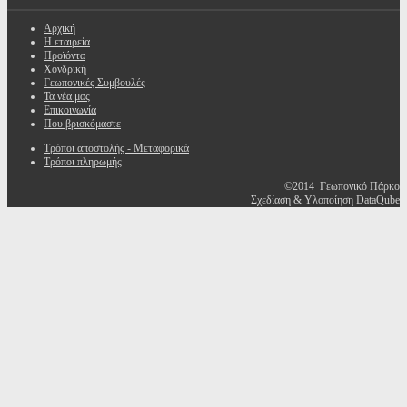
Αρχική
Η εταιρεία
Προϊόντα
Χονδρική
Γεωπονικές Συμβουλές
Τα νέα μας
Επικοινωνία
Που βρισκόμαστε
Τρόποι αποστολής - Μεταφορικά
Τρόποι πληρωμής
©2014 Γεωπονικό Πάρκο
Σχεδίαση & Υλοποίηση DataQube