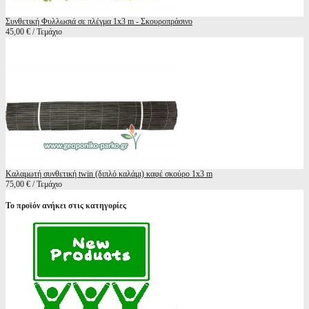
Συνθετική Φυλλωσιά σε πλέγμα 1x3 m - Σκουροπράσινο
45,00 € / Τεμάχιο
Καλαμωτή συνθετική twin (διπλό καλάμι) καφέ σκούρο 1x3 m
75,00 € / Τεμάχιο
Το προϊόν ανήκει στις κατηγορίες