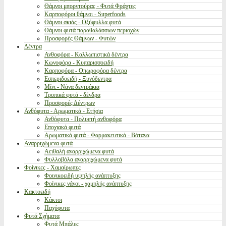
Θάμνοι μπορντούρας - Φυτά Φράχτες
Καρποφόροι θάμνοι - Superfoods
Θάμνοι σκιάς - Οξύφυλλα φυτά
Θάμνοι φυτά παραθαλάσσιων περιοχών
Προσφορές Θάμνων - Φυτών
Δέντρα
Ανθοφόρα - Καλλωπιστικά δέντρα
Κωνοφόρα - Κυπαρισσοειδή
Καρποφόρα - Οπωροφόρα δέντρα
Εσπεριδοειδή - Ξυνόδεντρα
Μίνι - Νάνα δεντράκια
Τροπικά φυτά - δένδρα
Προσφορές Δέντρων
Ανθόφυτα - Αρωματικά - Ετήσια
Ανθόφυτα - Πολυετή ανθοφόρα
Εποχιακά φυτά
Αρωματικά φυτά - Φαρμακευτικά - Βότανα
Αναρριχώμενα φυτά
Αειθαλή αναρριχώμενα φυτά
Φυλλοβόλα αναρριχώμενα φυτά
Φοίνικες - Χαμαίρωπες
Φοινικοειδή υψηλής ανάπτυξης
Φοίνικες νάνοι - χαμηλής ανάπτυξης
Κακτοειδή
Κάκτοι
Παχύφυτα
Φυτά Σχήματα
Φυτά Μπάλες