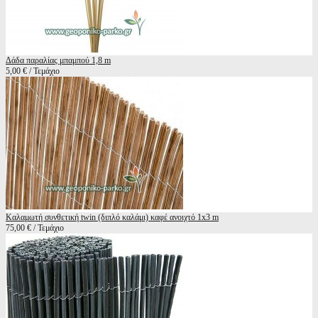
Δάδα παραλίας μπαμπού 1,8 m
5,00 € / Τεμάχιο
Καλαμωτή συνθετική twin (διπλό καλάμι) καφέ ανοιχτό 1x3 m
75,00 € / Τεμάχιο