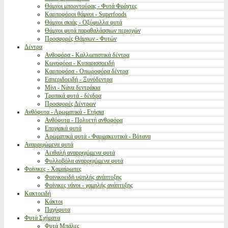
Θάμνοι μπορντούρας - Φυτά Φράχτες
Καρποφόροι θάμνοι - Superfoods
Θάμνοι σκιάς - Οξύφυλλα φυτά
Θάμνοι φυτά παραθαλάσσιων περιοχών
Προσφορές Θάμνων - Φυτών
Δέντρα
Ανθοφόρα - Καλλωπιστικά δέντρα
Κωνοφόρα - Κυπαρισσοειδή
Καρποφόρα - Οπωροφόρα δέντρα
Εσπεριδοειδή - Ξυνόδεντρα
Μίνι - Νάνα δεντράκια
Τροπικά φυτά - δένδρα
Προσφορές Δέντρων
Ανθόφυτα - Αρωματικά - Ετήσια
Ανθόφυτα - Πολυετή ανθοφόρα
Εποχιακά φυτά
Αρωματικά φυτά - Φαρμακευτικά - Βότανα
Αναρριχώμενα φυτά
Αειθαλή αναρριχώμενα φυτά
Φυλλοβόλα αναρριχώμενα φυτά
Φοίνικες - Χαμαίρωπες
Φοινικοειδή υψηλής ανάπτυξης
Φοίνικες νάνοι - χαμηλής ανάπτυξης
Κακτοειδή
Κάκτοι
Παχύφυτα
Φυτά Σχήματα
Φυτά Μπάλες