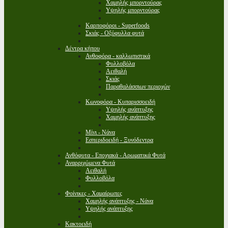
Χαμηλής μπορντούρας
Υψηλής μπορντούρας
Καρποφόροι - Superfoods
Σκιάς - Οξύφυλλα φυτά
Δέντρα κήπου
Ανθοφόρα - καλλωπιστικά
Φυλλοβόλα
Αειθαλή
Σκιάς
Παραθαλάσσιων περιοχών
Κωνοφόρα - Κυπαρισσοειδή
Υψηλής ανάπτυξης
Χαμηλής ανάπτυξης
Μίνι - Νάνα
Εσπεριδοειδή - Ξυνόδεντρα
Ανθόφυτα - Εποχιακά - Αρωματικά Φυτά
Αναρριχώμενα Φυτά
Αειθαλή
Φυλλοβόλα
Φοίνικες - Χαμαίρωπες
Χαμηλής ανάπτυξης - Νάνα
Υψηλής ανάπτυξης
Κακτοειδή