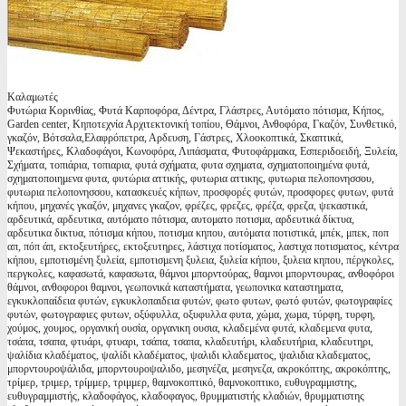
Καλαμωτές
Φυτώρια Κορινθίας, Φυτά Καρποφόρα, Δέντρα, Γλάστρες, Αυτόματο πότισμα, Κήπος,
Garden center, Κηποτεχνία Αρχιτεκτονική τοπίου, Θάμνοι, Ανθοφόρα, Γκαζόν, Συνθετικό,
γκαζόν, Βότσαλα,Ελαφρόπετρα, Αρδευση, Γάστρες, Χλοοκοπτικά, Σκαπτικά,
Ψεκαστήρες, Κλαδοφάγοι, Κωνοφόρα, Λιπάσματα, Φυτοφάρμακα, Εσπεριδοειδή, Ξυλεία,
Σχήματα, τοπιάρια, τοπιαρια, φυτά σχήματα, φυτα σχηματα, σχηματοποιημένα φυτά,
σχηματοποιημενα φυτα, φυτώρια αττικής, φυτωρια αττικης, φυτωρια πελοπονησσου,
φυτωρια πελοπονησσου, κατασκευές κήπων, προσφορές φυτών, προσφορες φυτων, φυτά
κήπου, μηχανές γκαζόν, μηχανες γκαζον, φρέζες, φρεζες, φρέζα, φρεζα, ψεκαστικά,
αρδευτικά, αρδευτικα, αυτόματο πότισμα, αυτοματο ποτισμα, αρδευτικά δίκτυα,
αρδευτικα δικτυα, πότισμα κήπου, ποτισμα κηπου, αυτόματα ποτιστικά, μπέκ, μπεκ, ποπ
απ, πόπ άπ, εκτοξευτήρες, εκτοξευτηρες, λάστιχα ποτίσματος, λαστιχα ποτισματος, κέντρα
κήπου, εμποτισμένη ξυλεία, εμποτισμενη ξυλεια, ξυλεία κήπου, ξυλεια κηπου, πέργκολες,
περγκολες, καφασωτά, καφασωτα, θάμνοι μπορντούρας, θαμνοι μπορντουρας, ανθοφόροι
θάμνοι, ανθοφοροι θαμνοι, γεωπονικά καταστήματα, γεωπονικα καταστηματα,
εγκυκλοπαίδεια φυτών, εγκυκλοπαιδεια φυτών, φωτο φυτων, φωτό φυτών, φωτογραφίες
φυτών, φωτογραφιες φυτων, οξύφυλλα, οξυφυλλα φυτα, χώμα, χωμα, τύρφη, τυρφη,
χούμος, χουμος, οργανική ουσία, οργανικη ουσια, κλαδεμένα φυτά, κλαδεμενα φυτα,
τσάπα, τσαπα, φτυάρι, φτυαρι, τσάπα, τσαπα, κλαδευτήρι, κλαδευτήρια, κλαδευτηρι,
ψαλίδια κλαδέματος, ψαλίδι κλαδέματος, ψαλιδι κλαδεματος, ψαλιδια κλαδεματος,
μπορντουροψάλιδα, μπορντουροψαλιδο, μεσηνέζα, μεσηνεζα, ακροκόπτης, ακροκόπτης,
τρίμερ, τριμερ, τρίμμερ, τριμμερ, θαμνοκοπτικό, θαμνοκοπτικο, ευθυγραμμιστης,
ευθυγραμμιστής, κλαδοφάγος, κλαδοφαγος, θρυμματιστής κλαδιών, θρυμματιστης