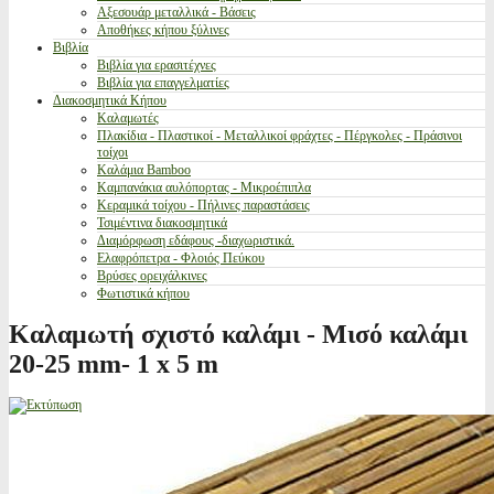
Αξεσουάρ μεταλλικά - Βάσεις
Αποθήκες κήπου ξύλινες
Βιβλία
Βιβλία για ερασιτέχνες
Βιβλία για επαγγελματίες
Διακοσμητικά Κήπου
Καλαμωτές
Πλακίδια - Πλαστικοί - Μεταλλικοί φράχτες - Πέργκολες - Πράσινοι
τοίχοι
Καλάμια Bamboo
Καμπανάκια αυλόπορτας - Μικροέπιπλα
Κεραμικά τοίχου - Πήλινες παραστάσεις
Τσιμέντινα διακοσμητικά
Διαμόρφωση εδάφους -διαχωριστικά.
Ελαφρόπετρα - Φλοιός Πεύκου
Βρύσες ορειχάλκινες
Φωτιστικά κήπου
Καλαμωτή σχιστό καλάμι - Μισό καλάμι
20-25 mm- 1 x 5 m