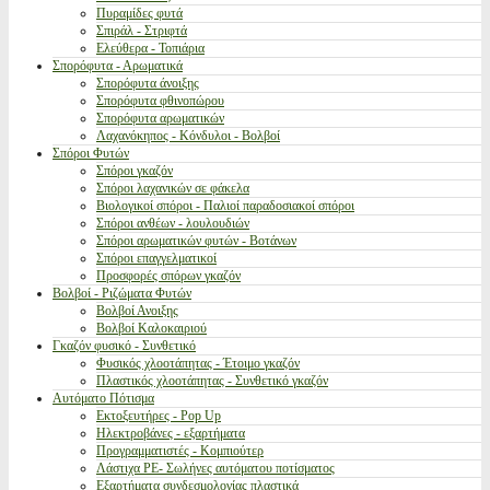
Πυραμίδες φυτά
Σπιράλ - Στριφτά
Ελεύθερα - Τοπιάρια
Σπορόφυτα - Αρωματικά
Σπορόφυτα άνοιξης
Σπορόφυτα φθινοπώρου
Σπορόφυτα αρωματικών
Λαχανόκηπος - Κόνδυλοι - Βολβοί
Σπόροι Φυτών
Σπόροι γκαζόν
Σπόροι λαχανικών σε φάκελα
Βιολογικοί σπόροι - Παλιοί παραδοσιακοί σπόροι
Σπόροι ανθέων - λουλουδιών
Σπόροι αρωματικών φυτών - Βοτάνων
Σπόροι επαγγελματικοί
Προσφορές σπόρων γκαζόν
Βολβοί - Ριζώματα Φυτών
Βολβοί Ανοιξης
Βολβοί Καλοκαιριού
Γκαζόν φυσικό - Συνθετικό
Φυσικός χλοοτάπητας - Έτοιμο γκαζόν
Πλαστικός χλοοτάπητας - Συνθετικό γκαζόν
Αυτόματο Πότισμα
Εκτοξευτήρες - Pop Up
Ηλεκτροβάνες - εξαρτήματα
Προγραμματιστές - Κομπιούτερ
Λάστιχα PE- Σωλήνες αυτόματου ποτίσματος
Εξαρτήματα συνδεσμολογίας πλαστικά