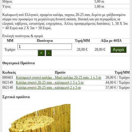
Μήκος
5,00 m
Υψος
1,00 m
Καλαμωτή από Ελληνικό, σχισμένο καλάμι, παχους 20-25 mm, δεμένο με γαλβανισμένο
σύρμα που προσφέρει τη μεγαλύτερη δυνατή σκίαση. Ιδανική και για περιφράξεις σε
εξοχικά, ταβέρνες, εστιατόρια, επιχειρίσεις. Aλλες προσφερόμενες διατάσεις: 1, 50 Χ 5m
= 40 Ευρώ και 2 Χ 5m = 50 Ευρώ.
Επιλογή ποσότητας & αγορά
ΜΜ
Ποσότητα
Τιμή/ΜΜ
Αξία με ΦΠΑ
Τεμάχιο
28,00 €
28,00 €
Θυγατρικά Προϊόντα
Κωδικός
Προϊόν
Τιμή/ΜΜ
000403
Καλαμωτή σχιστό καλάμι - Μισό καλάμι 20-25 mm- 1 x 5 m
28,00 € / Τεμάχιο
002149
Καλάμι σχιστό 20-25 mm - καλαμωτή 1,5 x 5 m
44,00 € / Τεμάχιο
002148
Καλάμι σχιστό 20-25 mm - καλαμωτή 2 x 5 m
57,00 € / Τεμάχιο
Σχετικά προϊόντα