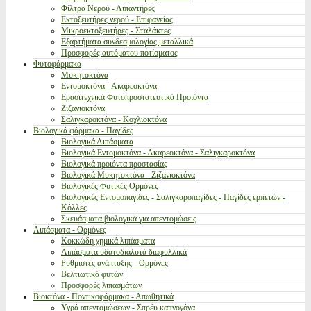
Φίλτρα Νερού - Λιπαντήρες
Εκτοξευτήρες νερού - Επιφανείας
Μικροεκτοξευτήρες - Σταλάκτες
Εξαρτήματα συνδεσμολογίας μεταλλικά
Προσφορές αυτόματου ποτίσματος
Φυτοφάρμακα
Μυκητοκτόνα
Εντομοκτόνα - Ακαρεοκτόνα
Ερασιτεχνικά Φυτοπροστατευτικά Προιόντα
Ζιζανιοκτόνα
Σαλιγκαροκτόνα - Κοχλιοκτόνα
Βιολογικά φάρμακα - Παγίδες
Βιολογικά Λιπάσματα
Βιολογικά Εντομοκτόνα - Ακαρεοκτόνα - Σαλιγκαροκτόνα
Βιολογικά προιόντα προστασίας
Βιολογικά Μυκητοκτόνα - Ζιζανιοκτόνα
Βιολογικές Φυτικές Ορμόνες
Βιολογικές Εντομοπαγίδες - Σαλιγκαροπαγίδες - Παγίδες ερπετών -
Κόλλες
Σκευάσματα βιολογικά για απεντομώσεις
Λιπάσματα - Ορμόνες
Κοκκώδη χημικά λιπάσματα
Λιπάσματα υδατοδιαλυτά διαφυλλικά
Ρυθμιστές ανάπτυξης - Ορμόνες
Βελτιωτικά φυτών
Προσφορές λιπασμάτων
Βιοκτόνα - Ποντικοφάρμακα - Απωθητικά
Υγρά απεντομώσεων - Σπρέυ καπνογόνα