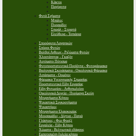
Κάκτοι
Παχύφυτα
Φυτά Σχήματα
Μπάλες
Πυραμίδες
Σπιράλ - Στριφτά
Ελεύθερα - Τοπιάρια
Σπορόφυτα Λαχανικών
Σπόροι Φυτών
Βολβοί Ανθεων - Ριζώματα Φυτών
Χλοοτάπητας - Γκαζόν
Αυτόματο Πότισμα
Φυτοπροστατευτικά Προϊόντα - Φυτοφάρμακα
Βιολογικά Σκευάσματα - Οικολογικά Φάρμακα
Λιπάσματα - Ορμόνες
Φάρμακα Υγειονομικής Σημασίας
Προστατευτικά Είδη Εργασίας
Είδη Φυτωρίου - Ανθοπωλείου
Οικολογικά Δοχεία - Πυρίμαχα Σκεύη
Μηχανήματα Κήπου
Ψεκαστικά Συγκροτήματα
Ψεκαστήρες
Μηχανήματα Ελαιοκομίας
Μουσαμάδες - Δίχτυα - Πανιά
Γλάστρες - Φερ Φορζέ
Εργαλεία - Είδη Κήπου
Χώματα - Βελτιωτικά εδάφους
Εμποτισμένη ξυλεία κήπου