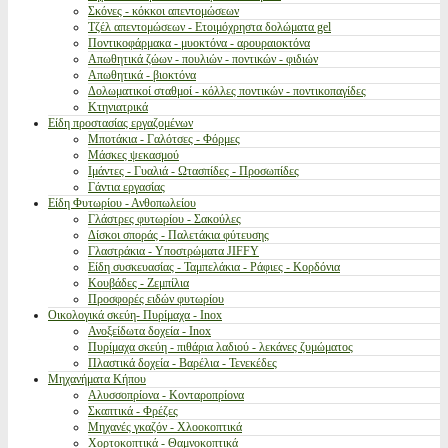
Σκόνες - κόκκοι απεντομώσεων
Τζέλ απεντομώσεων - Ετοιμόχρηστα δολώματα gel
Ποντικοφάρμακα - μυοκτόνα - αρουραιοκτόνα
Απωθητικά ζώων - πουλιών - ποντικών - φιδιών
Απωθητικά - βιοκτόνα
Δολωματικοί σταθμοί - κόλλες ποντικών - ποντικοπαγίδες
Κτηνιατρικά
Είδη προστασίας εργαζομένων
Μποτάκια - Γαλότσες - Φόρμες
Μάσκες ψεκασμού
Ιμάντες - Γυαλιά - Ωτασπίδες - Προσωπίδες
Γάντια εργασίας
Είδη Φυτωρίου - Ανθοπωλείου
Γλάστρες φυτωρίου - Σακούλες
Δίσκοι σποράς - Παλετάκια φύτευσης
Γλαστράκια - Υποστρώματα JIFFY
Είδη συσκευασίας - Ταμπελάκια - Ράφιες - Κορδόνια
Κουβάδες - Ζεμπίλια
Προσφορές ειδών φυτωρίου
Οικολογικά σκεύη- Πυρίμαχα - Inox
Ανοξείδωτα δοχεία - Inox
Πυρίμαχα σκεύη - πιθάρια λαδιού - λεκάνες ζυμώματος
Πλαστικά δοχεία - Βαρέλια - Τενεκέδες
Μηχανήματα Κήπου
Αλυσσοπρίονα - Κονταροπρίονα
Σκαπτικά - Φρέζες
Μηχανές γκαζόν - Χλοοκοπτικά
Χορτοκοπτικά - Θαμνοκοπτικά