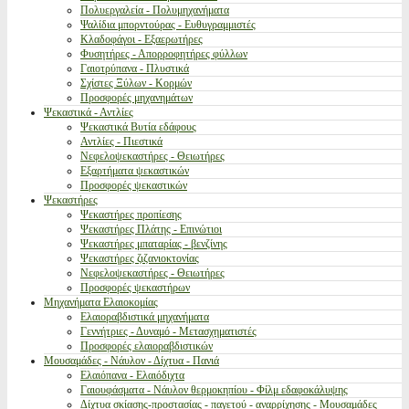
Πολυεργαλεία - Πολυμηχανήματα
Ψαλίδια μπορντούρας - Ευθυγραμμιστές
Κλαδοφάγοι - Εξαερωτήρες
Φυσητήρες - Απορροφητήρες φύλλων
Γαιοτρύπανα - Πλυστικά
Σχίστες Ξύλων - Κορμών
Προσφορές μηχανημάτων
Ψεκαστικά - Αντλίες
Ψεκαστικά Βυτία εδάφους
Αντλίες - Πιεστικά
Νεφελοψεκαστήρες - Θειωτήρες
Εξαρτήματα ψεκαστικών
Προσφορές ψεκαστικών
Ψεκαστήρες
Ψεκαστήρες προπίεσης
Ψεκαστήρες Πλάτης - Επινώτιοι
Ψεκαστήρες μπαταρίας - βενζίνης
Ψεκαστήρες ζιζανιοκτονίας
Νεφελοψεκαστήρες - Θειωτήρες
Προσφορές ψεκαστήρων
Μηχανήματα Ελαιοκομίας
Ελαιοραβδιστικά μηχανήματα
Γεννήτριες - Δυναμό - Μετασχηματιστές
Προσφορές ελαιοραβδιστικών
Μουσαμάδες - Νάυλον - Δίχτυα - Πανιά
Ελαιόπανα - Ελαιόδιχτα
Γαιουφάσματα - Νάυλον θερμοκηπίου - Φίλμ εδαφοκάλυψης
Δίχτυα σκίασης-προστασίας - παγετού - αναρρίχησης - Μουσαμάδες