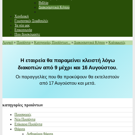
Βιβλία
Διακοσμητικά Κήπου
Χονδρική
Γεωπονικές Συμβουλές
Τα νέα μας
Επικοινωνία
Που βρισκόμαστε
Αρχική
»
Προϊόντα
»
Κατηγορίες Προϊόντων...
»
Διακοσμητικά Κήπου
»
Καλαμωτές
Η εταιρεία θα παραμείνει κλειστή λόγω
διακοπών από 9 μέχρι και 16 Αυγούστου.
Οι παραγγελίες που θα προκύψουν θα εκτελεστούν
από 17 Αυγούστου και μετά.
κατηγορίες
προιόντων
Προσφορές
Νέα Προϊόντα
Επίκαιρα Προϊόντα
Θάμνοι
Ανθοφόροι θάμνοι