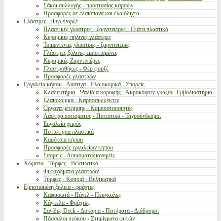
Σάκοι συλλογής - προστασίας καρπών
Προσφορές σε ελαιόπανα και ελαιόδιχτα
Γλάστρες - Φερ Φορζέ
Πλαστικές γλάστρες - ζαρντινιέρες - Πιάτα πλαστικά
Κεραμικές πήλινες γλάστρες
Τσιμεντένιες γλάστρες - ζαρντινιέρες
Γλάστρες ξύλινες εμποτισμένες
Κεραμικές Ζαρντινιέρες
Γλαστροθήκες - Φέρ φορζέ
Προσφορές γλαστρών
Εργαλεία κήπου - Λάστιχα - Ελαιοκομικά - Σπορείς
Κλαδευτήρια - Ψαλίδια κορυφής - Ακροκόφτες γκαζόν- Εμβολιαστήρια
Ελαιοκομικά - Καρποσυλλέκτες
Όργανα μέτρησης - Κομποστοποιητές
Λάστιχα ποτίσματος - Ποτιστικά - Ταχυσύνδεσμοι
Εργαλεία χειρός
Ποτιστήρια πλαστικά
Καρότσια κήπου
Προσφορές εργαλείων κήπου
Σπορείς - Λιπασματοδιανομείς
Χώματα - Τύρφες - Βελτιωτικά
Φυτοχώματα γλαστρών
Τύρφες - Κοπριά - Βελτιωτικά
Εμποτισμένη ξυλεία - φράχτες
Καφασωτά - Πάνελ - Πέργκολες
Κάγκελα - Φράχτες
Σανίδες Deck - Δοκάρια - Πατήματα - Διάδρομοι
Πάσσαλοι πεύκου - Στηρίγματα φυτών