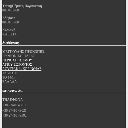
Τρίτη|Πέμπτη|Παρασκευή
09:00-16:00
Σάββατο
09:00-15:00
Κυριακή
ΚΛΕΙΣΤΑ
διεύθυνση
ΜΕΓΓΟΥΛΗΣ ΠΡΟΚΟΠΗΣ
ΓΕΩΠΟΝΙΚΟ ΠΑΡΚΟ
ΠΕΡΙΟΧΗ ΙΣΘΜΟΥ
ΑΓΙΟΥ ΣΩΖΟΝΤΟΣ
ΛΟΥΤΡΑΚΙ - ΚΟΡΙΝΘΙΑΣ
ΤΚ 203 00
ΤΘ 14/17
ΕΛΛΑΔΑ
επικοινωνία
ΤΗΛΕΦΩΝΑ
+30 27410 48611
+30 27410 48621
+30 27410 49302