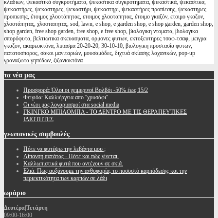
κλαδιων, ψεκαστικά συγκροτήματα, ψεκαστικα συγκροτηματα, ψεκαστικά, ψεκαστικα,
ψεκαστήρες, ψεκαστηρες, ψεκαστήρι, ψεκαστηρι, ψεκαστήρες προπίεσης, ψεκαστηρες
προπιεσης, έτοιμος χλοοτάπητας, ετοιμος χλοοταπητας, έτοιμο γκαζόν, ετοιμο γκαζον,
χλοοτάπητας, χλοοταπητας, sod, lawn, e shop, e garden shop, e shop garden, garden shop,
shop garden, free shop garden, free shop, e free shop, βιολογικη ντοματα, βιολογικα
σπορόφυτα, βελτιωτικα σκευασματα, ορμονες φυτων, εκτοξευτηρες τσαφ-τσαφ, μειγμα
γκαζον, ακαρεοκτόνα, λιπασμα 20-20-20, 30-10-10, βιολογικη προστασία φυτων,
πατατοσπορος, σακοι μανιταριών, μουσαμάδες, διχτυά σκίασης λαχανικών, pop-up
γραναζωτα γηπέδων, ζιζανιοκτόνα
τα
νέα μας
Προσφορά: Όλοι οι χειμερινοί Βολβόι -50% έως 15/2
Φειγιόα: Καλλιέργεια απο ''χρυσάφι''
Oι νέοι μας λογαριασμοί στα social media
ΓΚΙΝΓΚΟ ΜΠΙΛΟΜΠΑ - ΤΟ ΔΕΝΤΡΟ ΜΕ ΤΙΣ ΘΕΡΑΠΕΥΤΙΚΕΣ
ΙΔΙΟΤΗΤΕΣ
γεωπονικές
συμβουλές
Πότε να φυτέψω την λεβάντα μου ;
Λίπανση πατάτας - Πότε και πώς γίνεται.
Καλλωπιστικά φυτά που αντέχουν σε σκιά.
Ελιά: Πως αυξάνουμε την ανθοφορία, το ποσοστό καρπόδεσης και την
περιεκτικότητα των καρπών σε λάδι
ωράριο
Δευτέρα|Τετάρτη
09:00-16:00