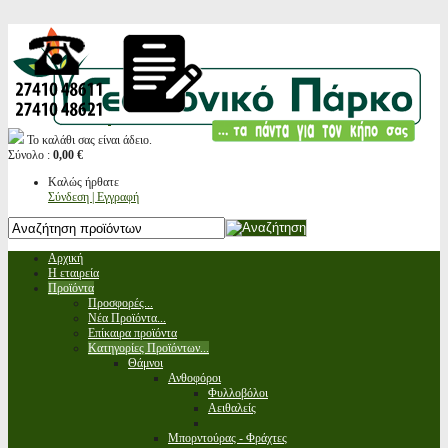
Το καλάθι σας είναι άδειο.
Σύνολο :
0,00 €
Καλώς ήρθατε
Σύνδεση | Εγγραφή
Αρχική
Η εταιρεία
Προϊόντα
Προσφορές...
Νέα Προϊόντα...
Επίκαιρα προϊόντα
Κατηγορίες Προϊόντων...
Θάμνοι
Ανθοφόροι
Φυλλοβόλοι
Αειθαλείς
Μπορντούρας - Φράχτες