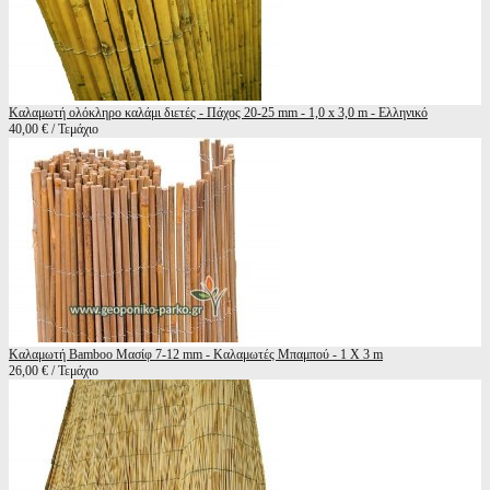
Καλαμωτή ολόκληρο καλάμι διετές - Πάχος 20-25 mm - 1,0 x 3,0 m - Ελληνικό
40,00 € / Τεμάχιο
Καλαμωτή Bamboo Μασίφ 7-12 mm - Καλαμωτές Μπαμπού - 1 Χ 3 m
26,00 € / Τεμάχιο