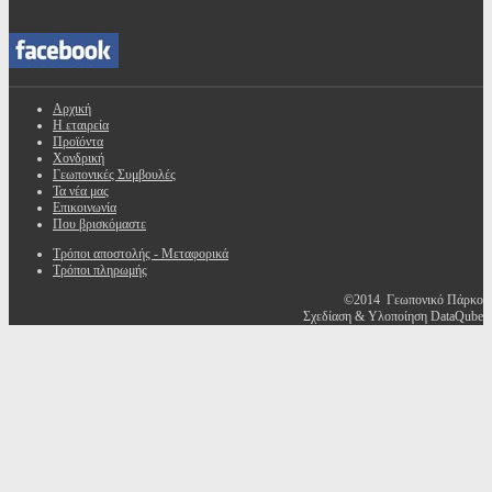
Αρχική
Η εταιρεία
Προϊόντα
Χονδρική
Γεωπονικές Συμβουλές
Τα νέα μας
Επικοινωνία
Που βρισκόμαστε
Τρόποι αποστολής - Μεταφορικά
Τρόποι πληρωμής
©2014 Γεωπονικό Πάρκο
Σχεδίαση & Υλοποίηση DataQube