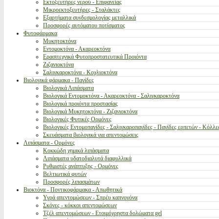
Εκτοξευτήρες νερού - Επιφανείας
Μικροεκτοξευτήρες - Σταλάκτες
Εξαρτήματα συνδεσμολογίας μεταλλικά
Προσφορές αυτόματου ποτίσματος
Φυτοφάρμακα
Μυκητοκτόνα
Εντομοκτόνα - Ακαρεοκτόνα
Ερασιτεχνικά Φυτοπροστατευτικά Προιόντα
Ζιζανιοκτόνα
Σαλιγκαροκτόνα - Κοχλιοκτόνα
Βιολογικά φάρμακα - Παγίδες
Βιολογικά Λιπάσματα
Βιολογικά Εντομοκτόνα - Ακαρεοκτόνα - Σαλιγκαροκτόνα
Βιολογικά προιόντα προστασίας
Βιολογικά Μυκητοκτόνα - Ζιζανιοκτόνα
Βιολογικές Φυτικές Ορμόνες
Βιολογικές Εντομοπαγίδες - Σαλιγκαροπαγίδες - Παγίδες ερπετών - Κόλλε
Σκευάσματα βιολογικά για απεντομώσεις
Λιπάσματα - Ορμόνες
Κοκκώδη χημικά λιπάσματα
Λιπάσματα υδατοδιαλυτά διαφυλλικά
Ρυθμιστές ανάπτυξης - Ορμόνες
Βελτιωτικά φυτών
Προσφορές λιπασμάτων
Βιοκτόνα - Ποντικοφάρμακα - Απωθητικά
Υγρά απεντομώσεων - Σπρέυ καπνογόνα
Σκόνες - κόκκοι απεντομώσεων
Τζέλ απεντομώσεων - Ετοιμόχρηστα δολώματα gel