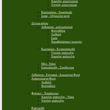
Χαμηλής μπορντούρας
Υψηλής μπορντούρας
Καρποφόροι - Superfoods
Σκιάς - Οξύφυλλα φυτά
Δέντρα κήπου
Ανθοφόρα - καλλωπιστικά
Φυλλοβόλα
Αειθαλή
Σκιάς
Παραθαλάσσιων περιοχών
Κωνοφόρα - Κυπαρισσοειδή
Υψηλής ανάπτυξης
Χαμηλής ανάπτυξης
Μίνι - Νάνα
Εσπεριδοειδή - Ξυνόδεντρα
Ανθόφυτα - Εποχιακά - Αρωματικά Φυτά
Αναρριχώμενα Φυτά
Αειθαλή
Φυλλοβόλα
Φοίνικες - Χαμαίρωπες
Χαμηλής ανάπτυξης - Νάνα
Υψηλής ανάπτυξης
Κακτοειδή