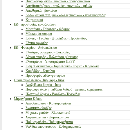
Ποντικοφάρμακα - μυοκτόνα - αρουραιοκτόνα
Απωθητικά ζώων - πουλιών - ποντικών - φιδιών
Απωθητικά - βιοκτόνα
Δολωματικοί σταθμοί - κόλλες ποντικών - ποντικοπαγίδες
Κτηνιατρικά
Είδη προστασίας εργαζομένων
Μποτάκια - Γαλότσες - Φόρμες
Μάσκες ψεκασμού
Ιμάντες - Γυαλιά - Ωτασπίδες - Προσωπίδες
Γάντια εργασίας
Είδη Φυτωρίου - Ανθοπωλείου
Γλάστρες φυτωρίου - Σακούλες
Δίσκοι σποράς - Παλετάκια φύτευσης
Γλαστράκια - Υποστρώματα JIFFY
Είδη συσκευασίας - Ταμπελάκια - Ράφιες - Κορδόνια
Κουβάδες - Ζεμπίλια
Προσφορές ειδών φυτωρίου
Οικολογικά σκεύη- Πυρίμαχα - Inox
Ανοξείδωτα δοχεία - Inox
Πυρίμαχα σκεύη - πιθάρια λαδιού - λεκάνες ζυμώματος
Πλαστικά δοχεία - Βαρέλια - Τενεκέδες
Μηχανήματα Κήπου
Αλυσσοπρίονα - Κονταροπρίονα
Σκαπτικά - Φρέζες
Μηχανές γκαζόν - Χλοοκοπτικά
Χορτοκοπτικά - Θαμνοκοπτικά
Πολυεργαλεία - Πολυμηχανήματα
Ψαλίδια μπορντούρας - Ευθυγραμμιστές