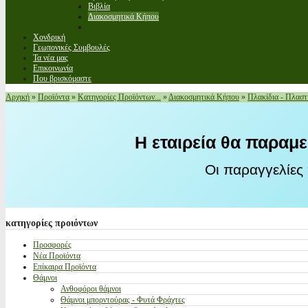
Βιβλία
Διακοσμητικά Κήπου
Χονδρική
Γεωπονικές Συμβουλές
Τα νέα μας
Επικοινωνία
Που βρισκόμαστε
Αρχική
»
Προϊόντα
»
Κατηγορίες Προϊόντων...
»
Διακοσμητικά Κήπου
»
Πλακίδια - Πλαστι
Η εταιρεία θα παραμε
Οι παραγγελίες
κατηγορίες
προιόντων
Προσφορές
Νέα Προϊόντα
Επίκαιρα Προϊόντα
Θάμνοι
Ανθοφόροι θάμνοι
Θάμνοι μπορντούρας - Φυτά Φράχτες