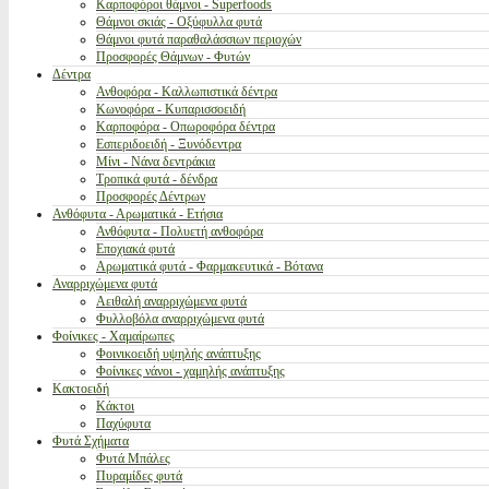
Καρποφόροι θάμνοι - Superfoods
Θάμνοι σκιάς - Οξύφυλλα φυτά
Θάμνοι φυτά παραθαλάσσιων περιοχών
Προσφορές Θάμνων - Φυτών
Δέντρα
Ανθοφόρα - Καλλωπιστικά δέντρα
Κωνοφόρα - Κυπαρισσοειδή
Καρποφόρα - Οπωροφόρα δέντρα
Εσπεριδοειδή - Ξυνόδεντρα
Μίνι - Νάνα δεντράκια
Τροπικά φυτά - δένδρα
Προσφορές Δέντρων
Ανθόφυτα - Αρωματικά - Ετήσια
Ανθόφυτα - Πολυετή ανθοφόρα
Εποχιακά φυτά
Αρωματικά φυτά - Φαρμακευτικά - Βότανα
Αναρριχώμενα φυτά
Αειθαλή αναρριχώμενα φυτά
Φυλλοβόλα αναρριχώμενα φυτά
Φοίνικες - Χαμαίρωπες
Φοινικοειδή υψηλής ανάπτυξης
Φοίνικες νάνοι - χαμηλής ανάπτυξης
Κακτοειδή
Κάκτοι
Παχύφυτα
Φυτά Σχήματα
Φυτά Μπάλες
Πυραμίδες φυτά