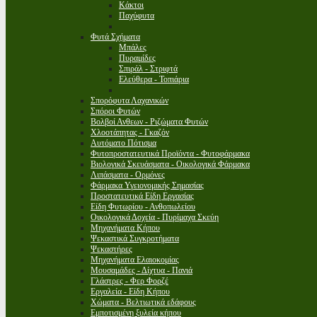
Κάκτοι
Παχύφυτα
Φυτά Σχήματα
Μπάλες
Πυραμίδες
Σπιράλ - Στριφτά
Ελεύθερα - Τοπιάρια
Σπορόφυτα Λαχανικών
Σπόροι Φυτών
Βολβοί Ανθεων - Ριζώματα Φυτών
Χλοοτάπητας - Γκαζόν
Αυτόματο Πότισμα
Φυτοπροστατευτικά Προϊόντα - Φυτοφάρμακα
Βιολογικά Σκευάσματα - Οικολογικά Φάρμακα
Λιπάσματα - Ορμόνες
Φάρμακα Υγειονομικής Σημασίας
Προστατευτικά Είδη Εργασίας
Είδη Φυτωρίου - Ανθοπωλείου
Οικολογικά Δοχεία - Πυρίμαχα Σκεύη
Μηχανήματα Κήπου
Ψεκαστικά Συγκροτήματα
Ψεκαστήρες
Μηχανήματα Ελαιοκομίας
Μουσαμάδες - Δίχτυα - Πανιά
Γλάστρες - Φερ Φορζέ
Εργαλεία - Είδη Κήπου
Χώματα - Βελτιωτικά εδάφους
Εμποτισμένη ξυλεία κήπου