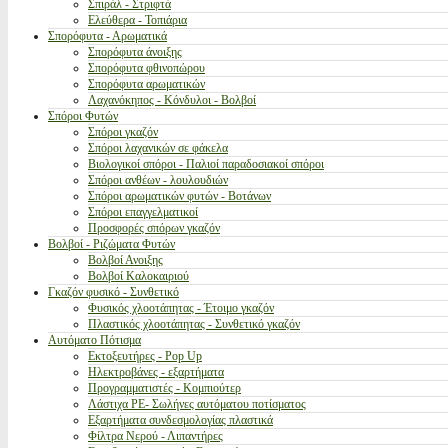
Σπιράλ - Στριφτά
Ελεύθερα - Τοπιάρια
Σπορόφυτα - Αρωματικά
Σπορόφυτα άνοιξης
Σπορόφυτα φθινοπώρου
Σπορόφυτα αρωματικών
Λαχανόκηπος - Κόνδυλοι - Βολβοί
Σπόροι Φυτών
Σπόροι γκαζόν
Σπόροι λαχανικών σε φάκελα
Βιολογικοί σπόροι - Παλιοί παραδοσιακοί σπόροι
Σπόροι ανθέων - λουλουδιών
Σπόροι αρωματικών φυτών - Βοτάνων
Σπόροι επαγγελματικοί
Προσφορές σπόρων γκαζόν
Βολβοί - Ριζώματα Φυτών
Βολβοί Ανοιξης
Βολβοί Καλοκαιριού
Γκαζόν φυσικό - Συνθετικό
Φυσικός χλοοτάπητας - Έτοιμο γκαζόν
Πλαστικός χλοοτάπητας - Συνθετικό γκαζόν
Αυτόματο Πότισμα
Εκτοξευτήρες - Pop Up
Ηλεκτροβάνες - εξαρτήματα
Προγραμματιστές - Κομπιούτερ
Λάστιχα PE- Σωλήνες αυτόματου ποτίσματος
Εξαρτήματα συνδεσμολογίας πλαστικά
Φίλτρα Νερού - Λιπαντήρες