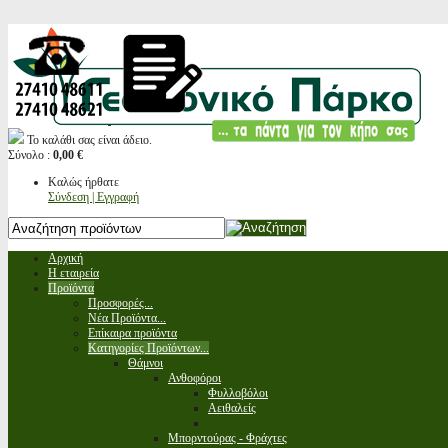
Το καλάθι σας είναι άδειο.
Σύνολο :
0,00 €
Καλώς ήρθατε
Σύνδεση | Εγγραφή
Αρχική
Η εταιρεία
Προϊόντα
Προσφορές...
Νέα Προϊόντα...
Επίκαιρα προϊόντα
Κατηγορίες Προϊόντων...
Θάμνοι
Ανθοφόροι
Φυλλοβόλοι
Αειθαλείς
Μπορντούρας - Φράχτες