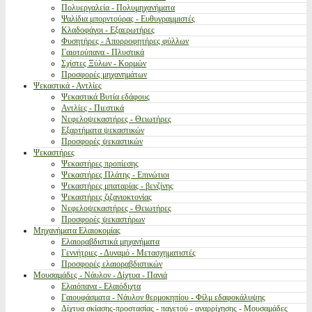
Πολυεργαλεία - Πολυμηχανήματα
Ψαλίδια μπορντούρας - Ευθυγραμμιστές
Κλαδοφάγοι - Εξαερωτήρες
Φυσητήρες - Απορροφητήρες φύλλων
Γαιοτρύπανα - Πλυστικά
Σχίστες Ξύλων - Κορμών
Προσφορές μηχανημάτων
Ψεκαστικά - Αντλίες
Ψεκαστικά Βυτία εδάφους
Αντλίες - Πιεστικά
Νεφελοψεκαστήρες - Θειωτήρες
Εξαρτήματα ψεκαστικών
Προσφορές ψεκαστικών
Ψεκαστήρες
Ψεκαστήρες προπίεσης
Ψεκαστήρες Πλάτης - Επινώτιοι
Ψεκαστήρες μπαταρίας - βενζίνης
Ψεκαστήρες ζιζανιοκτονίας
Νεφελοψεκαστήρες - Θειωτήρες
Προσφορές ψεκαστήρων
Μηχανήματα Ελαιοκομίας
Ελαιοραβδιστικά μηχανήματα
Γεννήτριες - Δυναμό - Μετασχηματιστές
Προσφορές ελαιοραβδιστικών
Μουσαμάδες - Νάυλον - Δίχτυα - Πανιά
Ελαιόπανα - Ελαιόδιχτα
Γαιουφάσματα - Νάυλον θερμοκηπίου - Φίλμ εδαφοκάλυψης
Δίχτυα σκίασης-προστασίας - παγετού - αναρρίχησης - Μουσαμάδες