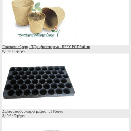
Γλαστράκι τύρφης - Τζίφυ βιοασπωμενο - JIFFY POT 6x6 cm
0,18 € / Τεμάχιο
Δίσκοι σποράς σκληροί μαύροι - 51 θέσεων
3,10 € / Τεμάχιο