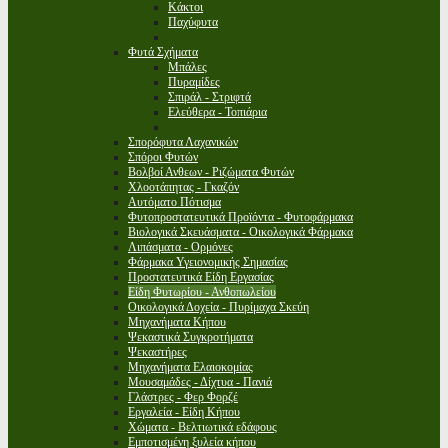
Κάκτοι
Παχύφυτα
Φυτά Σχήματα
Μπάλες
Πυραμίδες
Σπιράλ - Στριφτά
Ελεύθερα - Τοπιάρια
Σπορόφυτα Λαχανικών
Σπόροι Φυτών
Βολβοί Ανθεων - Ριζώματα Φυτών
Χλοοτάπητας - Γκαζόν
Αυτόματο Πότισμα
Φυτοπροστατευτικά Προϊόντα - Φυτοφάρμακα
Βιολογικά Σκευάσματα - Οικολογικά Φάρμακα
Λιπάσματα - Ορμόνες
Φάρμακα Υγειονομικής Σημασίας
Προστατευτικά Είδη Εργασίας
Είδη Φυτωρίου - Ανθοπωλείου
Οικολογικά Δοχεία - Πυρίμαχα Σκεύη
Μηχανήματα Κήπου
Ψεκαστικά Συγκροτήματα
Ψεκαστήρες
Μηχανήματα Ελαιοκομίας
Μουσαμάδες - Δίχτυα - Πανιά
Γλάστρες - Φερ Φορζέ
Εργαλεία - Είδη Κήπου
Χώματα - Βελτιωτικά εδάφους
Εμποτισμένη ξυλεία κήπου