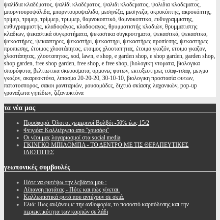
ψαλίδια κλαδέματος, ψαλίδι κλαδέματος, ψαλιδι κλαδεματος, ψαλιδια κλαδεματος,
μπορντουροψάλιδα, μπορντουροψαλιδο, μεσηνέζα, μεσηνεζα, ακροκόπτης, ακροκόπτης,
τρίμερ, τριμερ, τρίμμερ, τριμμερ, θαμνοκοπτικό, θαμνοκοπτικο, ευθυγραμμιστης,
ευθυγραμμιστής, κλαδοφάγος, κλαδοφαγος, θρυμματιστής κλαδιών, θρυμματιστης
κλαδιων, ψεκαστικά συγκροτήματα, ψεκαστικα συγκροτηματα, ψεκαστικά, ψεκαστικα,
ψεκαστήρες, ψεκαστηρες, ψεκαστήρι, ψεκαστηρι, ψεκαστήρες προπίεσης, ψεκαστηρες
προπιεσης, έτοιμος χλοοτάπητας, ετοιμος χλοοταπητας, έτοιμο γκαζόν, ετοιμο γκαζον,
χλοοτάπητας, χλοοταπητας, sod, lawn, e shop, e garden shop, e shop garden, garden shop,
shop garden, free shop garden, free shop, e free shop, βιολογικη ντοματα, βιολογικα
σπορόφυτα, βελτιωτικα σκευασματα, ορμονες φυτων, εκτοξευτηρες τσαφ-τσαφ, μειγμα
γκαζον, ακαρεοκτόνα, λιπασμα 20-20-20, 30-10-10, βιολογικη προστασία φυτων,
πατατοσπορος, σακοι μανιταριών, μουσαμάδες, διχτυά σκίασης λαχανικών, pop-up
γραναζωτα γηπέδων, ζιζανιοκτόνα
τα
νέα μας
Προσφορά: Όλοι οι χειμερινοί Βολβόι -50% έως 15/2
Φειγιόα: Καλλιέργεια απο ''χρυσάφι''
Oι νέοι μας λογαριασμοί στα social media
ΓΚΙΝΓΚΟ ΜΠΙΛΟΜΠΑ - ΤΟ ΔΕΝΤΡΟ ΜΕ ΤΙΣ ΘΕΡΑΠΕΥΤΙΚΕΣ
ΙΔΙΟΤΗΤΕΣ
γεωπονικές
συμβουλές
Πότε να φυτέψω την λεβάντα μου ;
Λίπανση πατάτας - Πότε και πώς γίνεται.
Καλλωπιστικά φυτά που αντέχουν σε σκιά.
Ελιά: Πως αυξάνουμε την ανθοφορία, το ποσοστό καρπόδεσης και την
περιεκτικότητα των καρπών σε λάδι