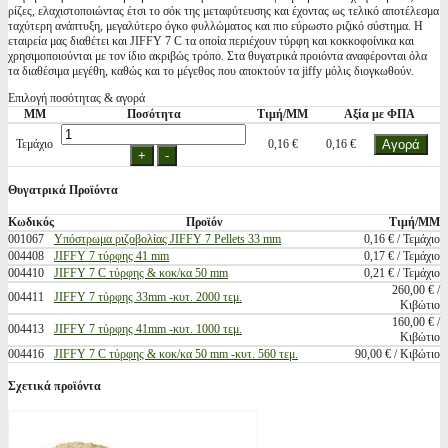
ρίζες, ελαχιστοποιώντας έτσι το σόκ της μεταφύτευσης και έχοντας ως τελικό αποτέλεσμα
ταχύτερη ανάπτυξη, μεγαλύτερο όγκο φυλλώματος και πιο εύρωστο ριζικό σύστημα. H
εταιρεία μας διαθέτει και JIFFY 7 C τα οποία περιέχουν τύρφη και κοκκοφοίνικα και
χρησιμοποιούνται με τον ίδιο ακριβώς τρόπο. Στα θυγατρικά προιόντα αναφέρονται όλα
τα διαθέσιμα μεγέθη, καθώς και το μέγεθος που αποκτούν τα jiffy μόλις διογκωθούν.
Επιλογή ποσότητας & αγορά
ΜΜ
Ποσότητα
Τιμή/ΜΜ
Αξία με ΦΠΑ
Τεμάχιο
0,16 €
0,16 €
Θυγατρικά Προϊόντα
Κωδικός
Προϊόν
Τιμή/ΜΜ
001067
Υπόστρωμα ριζοβολίας JIFFY 7 Pellets 33 mm
0,16 € / Τεμάχιο
004408
JIFFY 7 τύρφης 41 mm
0,17 € / Τεμάχιο
004410
JIFFY 7 C τύρφης & κοκ/κα 50 mm
0,21 € / Τεμάχιο
260,00 € /
004411
JIFFY 7 τύρφης 33mm -κυτ. 2000 τεμ.
Κιβώτιο
160,00 € /
004413
JIFFY 7 τύρφης 41mm -κυτ. 1000 τεμ.
Κιβώτιο
004416
JIFFY 7 C τύρφης & κοκ/κα 50 mm -κυτ. 560 τεμ.
90,00 € / Κιβώτιο
Σχετικά προϊόντα