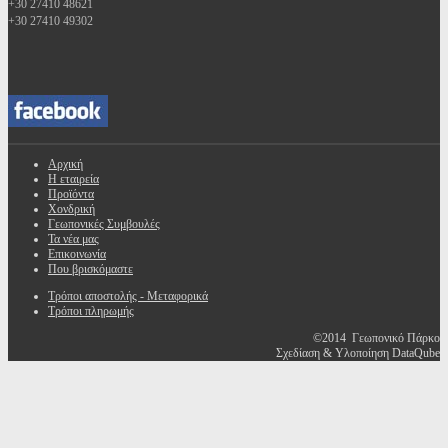
+30 27410 48621
+30 27410 49302
Αρχική
Η εταιρεία
Προϊόντα
Χονδρική
Γεωπονικές Συμβουλές
Τα νέα μας
Επικοινωνία
Που βρισκόμαστε
Τρόποι αποστολής - Μεταφορικά
Τρόποι πληρωμής
©2014 Γεωπονικό Πάρκο
Σχεδίαση & Υλοποίηση DataQube