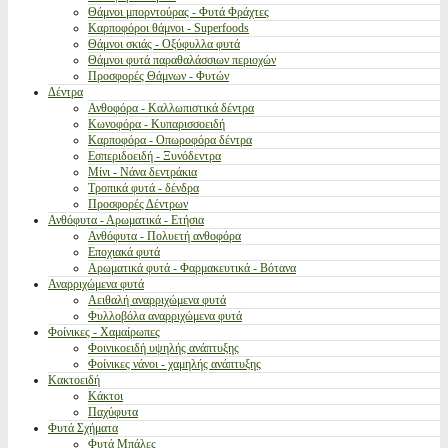
Θάμνοι μπορντούρας - Φυτά Φράχτες
Καρποφόροι θάμνοι - Superfoods
Θάμνοι σκιάς - Οξύφυλλα φυτά
Θάμνοι φυτά παραθαλάσσιων περιοχών
Προσφορές Θάμνων - Φυτών
Δέντρα
Ανθοφόρα - Καλλωπιστικά δέντρα
Κωνοφόρα - Κυπαρισσοειδή
Καρποφόρα - Οπωροφόρα δέντρα
Εσπεριδοειδή - Ξυνόδεντρα
Μίνι - Νάνα δεντράκια
Τροπικά φυτά - δένδρα
Προσφορές Δέντρων
Ανθόφυτα - Αρωματικά - Ετήσια
Ανθόφυτα - Πολυετή ανθοφόρα
Εποχιακά φυτά
Αρωματικά φυτά - Φαρμακευτικά - Βότανα
Αναρριχώμενα φυτά
Αειθαλή αναρριχώμενα φυτά
Φυλλοβόλα αναρριχώμενα φυτά
Φοίνικες - Χαμαίρωπες
Φοινικοειδή υψηλής ανάπτυξης
Φοίνικες νάνοι - χαμηλής ανάπτυξης
Κακτοειδή
Κάκτοι
Παχύφυτα
Φυτά Σχήματα
Φυτά Μπάλες