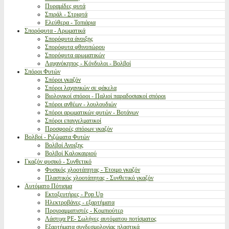
Πυραμίδες φυτά
Σπιράλ - Στριφτά
Ελεύθερα - Τοπιάρια
Σπορόφυτα - Αρωματικά
Σπορόφυτα άνοιξης
Σπορόφυτα φθινοπώρου
Σπορόφυτα αρωματικών
Λαχανόκηπος - Κόνδυλοι - Βολβοί
Σπόροι Φυτών
Σπόροι γκαζόν
Σπόροι λαχανικών σε φάκελα
Βιολογικοί σπόροι - Παλιοί παραδοσιακοί σπόροι
Σπόροι ανθέων - λουλουδιών
Σπόροι αρωματικών φυτών - Βοτάνων
Σπόροι επαγγελματικοί
Προσφορές σπόρων γκαζόν
Βολβοί - Ριζώματα Φυτών
Βολβοί Ανοιξης
Βολβοί Καλοκαιριού
Γκαζόν φυσικό - Συνθετικό
Φυσικός χλοοτάπητας - Έτοιμο γκαζόν
Πλαστικός χλοοτάπητας - Συνθετικό γκαζόν
Αυτόματο Πότισμα
Εκτοξευτήρες - Pop Up
Ηλεκτροβάνες - εξαρτήματα
Προγραμματιστές - Κομπιούτερ
Λάστιχα PE- Σωλήνες αυτόματου ποτίσματος
Εξαρτήματα συνδεσμολογίας πλαστικά