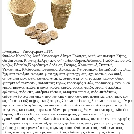
Γλαστράκια - Υποστρώματα JIFFY
Φυτώρια Κορινθίας, Φυτά Καρποφόρα, Δέντρα, Γλάστρες, Αυτόματο πότισμα, Κήπος,
Garden center, Κηποτεχνία Αρχιτεκτονική τοπίου, Θάμνοι, Ανθοφόρα, Γκαζόν, Συνθετικό,
γκαζόν, Βότσαλα,Ελαφρόπετρα, Αρδευση, Γάστρες, Χλοοκοπτικά, Σκαπτικά,
Ψεκαστήρες, Κλαδοφάγοι, Κωνοφόρα, Λιπάσματα, Φυτοφάρμακα, Εσπεριδοειδή, Ξυλεία,
Σχήματα, τοπιάρια, τοπιαρια, φυτά σχήματα, φυτα σχηματα, σχηματοποιημένα φυτά,
σχηματοποιημενα φυτα, φυτώρια αττικής, φυτωρια αττικης, φυτωρια πελοπονησσου,
φυτωρια πελοπονησσου, κατασκευές κήπων, προσφορές φυτών, προσφορες φυτων, φυτά
κήπου, μηχανές γκαζόν, μηχανες γκαζον, φρέζες, φρεζες, φρέζα, φρεζα, ψεκαστικά,
αρδευτικά, αρδευτικα, αυτόματο πότισμα, αυτοματο ποτισμα, αρδευτικά δίκτυα,
αρδευτικα δικτυα, πότισμα κήπου, ποτισμα κηπου, αυτόματα ποτιστικά, μπέκ, μπεκ, ποπ
απ, πόπ άπ, εκτοξευτήρες, εκτοξευτηρες, λάστιχα ποτίσματος, λαστιχα ποτισματος, κέντρα
κήπου, εμποτισμένη ξυλεία, εμποτισμενη ξυλεια, ξυλεία κήπου, ξυλεια κηπου, πέργκολες,
περγκολες, καφασωτά, καφασωτα, θάμνοι μπορντούρας, θαμνοι μπορντουρας, ανθοφόροι
θάμνοι, ανθοφοροι θαμνοι, γεωπονικά καταστήματα, γεωπονικα καταστηματα,
εγκυκλοπαίδεια φυτών, εγκυκλοπαιδεια φυτών, φωτο φυτων, φωτό φυτών, φωτογραφίες
φυτών, φωτογραφιες φυτων, οξύφυλλα, οξυφυλλα φυτα, χώμα, χωμα, τύρφη, τυρφη,
χούμος, χουμος, οργανική ουσία, οργανικη ουσια, κλαδεμένα φυτά, κλαδεμενα φυτα,
τσάπα, τσαπα, φτυάρι, φτυαρι, τσάπα, τσαπα, κλαδευτήρι, κλαδευτήρια, κλαδευτηρι,