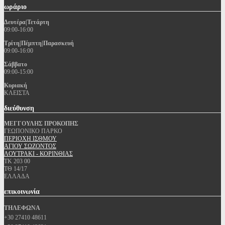
ωράριο
Δευτέρα|Τετάρτη
09:00-16:00
Τρίτη|Πέμπτη|Παρασκευή
09:00-16:00
Σάββατο
09:00-15:00
Κυριακή
ΚΛΕΙΣΤΑ
διεύθυνση
ΜΕΓΓΟΥΛΗΣ ΠΡΟΚΟΠΗΣ
ΓΕΩΠΟΝΙΚΟ ΠΑΡΚΟ
ΠΕΡΙΟΧΗ ΙΣΘΜΟΥ
ΑΓΙΟΥ ΣΩΖΟΝΤΟΣ
ΛΟΥΤΡΑΚΙ - ΚΟΡΙΝΘΙΑΣ
ΤΚ 203 00
ΤΘ 14/17
ΕΛΛΑΔΑ
επικοινωνία
ΤΗΛΕΦΩΝΑ
+30 27410 48611