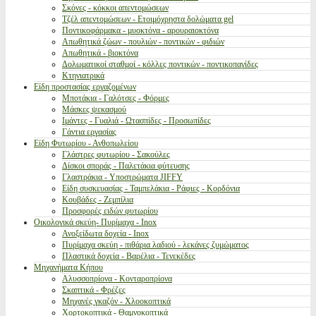
Σκόνες - κόκκοι απεντομώσεων
Τζέλ απεντομώσεων - Ετοιμόχρηστα δολώματα gel
Ποντικοφάρμακα - μυοκτόνα - αρουραιοκτόνα
Απωθητικά ζώων - πουλιών - ποντικών - φιδιών
Απωθητικά - βιοκτόνα
Δολωματικοί σταθμοί - κόλλες ποντικών - ποντικοπαγίδες
Κτηνιατρικά
Είδη προστασίας εργαζομένων
Μποτάκια - Γαλότσες - Φόρμες
Μάσκες ψεκασμού
Ιμάντες - Γυαλιά - Ωτασπίδες - Προσωπίδες
Γάντια εργασίας
Είδη Φυτωρίου - Ανθοπωλείου
Γλάστρες φυτωρίου - Σακούλες
Δίσκοι σποράς - Παλετάκια φύτευσης
Γλαστράκια - Υποστρώματα JIFFY
Είδη συσκευασίας - Ταμπελάκια - Ράφιες - Κορδόνια
Κουβάδες - Ζεμπίλια
Προσφορές ειδών φυτωρίου
Οικολογικά σκεύη- Πυρίμαχα - Inox
Ανοξείδωτα δοχεία - Inox
Πυρίμαχα σκεύη - πιθάρια λαδιού - λεκάνες ζυμώματος
Πλαστικά δοχεία - Βαρέλια - Τενεκέδες
Μηχανήματα Κήπου
Αλυσσοπρίονα - Κονταροπρίονα
Σκαπτικά - Φρέζες
Μηχανές γκαζόν - Χλοοκοπτικά
Χορτοκοπτικά - Θαμνοκοπτικά