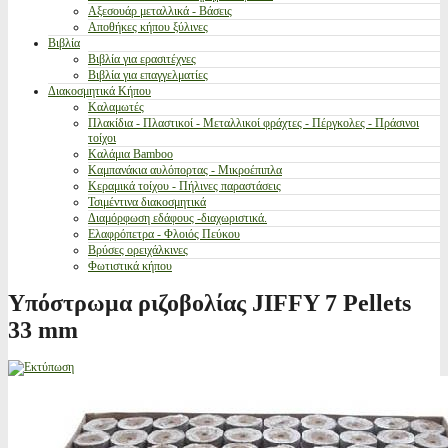
Αξεσουάρ μεταλλικά - Βάσεις
Αποθήκες κήπου ξύλινες
Βιβλία
Βιβλία για ερασιτέχνες
Βιβλία για επαγγελματίες
Διακοσμητικά Κήπου
Καλαμωτές
Πλακίδια - Πλαστικοί - Μεταλλικοί φράχτες - Πέργκολες - Πράσινοι
τοίχοι
Καλάμια Bamboo
Καμπανάκια αυλόπορτας - Μικροέπιπλα
Κεραμικά τοίχου - Πήλινες παραστάσεις
Τσιμέντινα διακοσμητικά
Διαμόρφωση εδάφους -διαχωριστικά.
Ελαφρόπετρα - Φλοιός Πεύκου
Βρύσες ορειχάλκινες
Φωτιστικά κήπου
Υπόστρωμα ριζοβολίας JIFFY 7 Pellets
33 mm