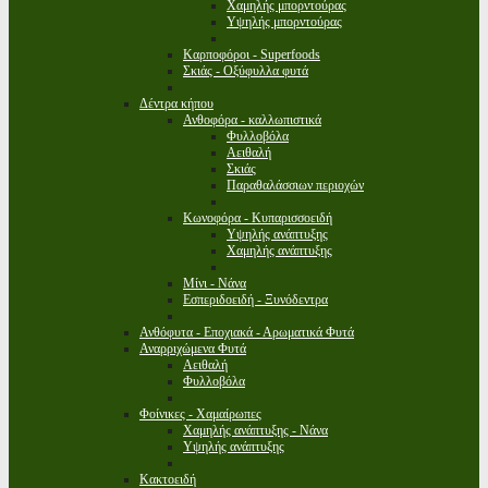
Χαμηλής μπορντούρας
Υψηλής μπορντούρας
Καρποφόροι - Superfoods
Σκιάς - Οξύφυλλα φυτά
Δέντρα κήπου
Ανθοφόρα - καλλωπιστικά
Φυλλοβόλα
Αειθαλή
Σκιάς
Παραθαλάσσιων περιοχών
Κωνοφόρα - Κυπαρισσοειδή
Υψηλής ανάπτυξης
Χαμηλής ανάπτυξης
Μίνι - Νάνα
Εσπεριδοειδή - Ξυνόδεντρα
Ανθόφυτα - Εποχιακά - Αρωματικά Φυτά
Αναρριχώμενα Φυτά
Αειθαλή
Φυλλοβόλα
Φοίνικες - Χαμαίρωπες
Χαμηλής ανάπτυξης - Νάνα
Υψηλής ανάπτυξης
Κακτοειδή