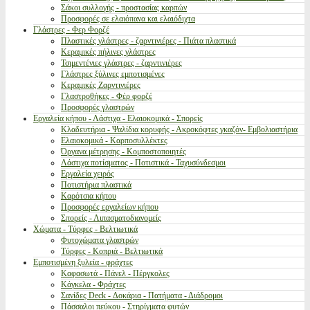
Σάκοι συλλογής - προστασίας καρπών
Προσφορές σε ελαιόπανα και ελαιόδιχτα
Γλάστρες - Φερ Φορζέ
Πλαστικές γλάστρες - ζαρντινιέρες - Πιάτα πλαστικά
Κεραμικές πήλινες γλάστρες
Τσιμεντένιες γλάστρες - ζαρντινιέρες
Γλάστρες ξύλινες εμποτισμένες
Κεραμικές Ζαρντινιέρες
Γλαστροθήκες - Φέρ φορζέ
Προσφορές γλαστρών
Εργαλεία κήπου - Λάστιχα - Ελαιοκομικά - Σπορείς
Κλαδευτήρια - Ψαλίδια κορυφής - Ακροκόφτες γκαζόν- Εμβολιαστήρια
Ελαιοκομικά - Καρποσυλλέκτες
Όργανα μέτρησης - Κομποστοποιητές
Λάστιχα ποτίσματος - Ποτιστικά - Ταχυσύνδεσμοι
Εργαλεία χειρός
Ποτιστήρια πλαστικά
Καρότσια κήπου
Προσφορές εργαλείων κήπου
Σπορείς - Λιπασματοδιανομείς
Χώματα - Τύρφες - Βελτιωτικά
Φυτοχώματα γλαστρών
Τύρφες - Κοπριά - Βελτιωτικά
Εμποτισμένη ξυλεία - φράχτες
Καφασωτά - Πάνελ - Πέργκολες
Κάγκελα - Φράχτες
Σανίδες Deck - Δοκάρια - Πατήματα - Διάδρομοι
Πάσσαλοι πεύκου - Στηρίγματα φυτών