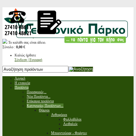
Το καλάθι σας είναι άδειο.
Σύνολο :
0,00 €
Καλώς ήρθατε
Σύνδεση | Εγγραφή
Αρχική
Η εταιρεία
Προϊόντα
Προσφορές...
Νέα Προϊόντα...
Επίκαιρα προϊόντα
Κατηγορίες Προϊόντων...
Θάμνοι
Ανθοφόροι
Φυλλοβόλοι
Αειθαλείς
Μπορντούρας - Φράχτες