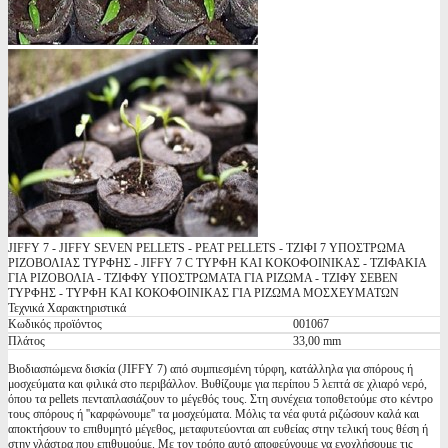
JIFFY 7 - JIFFY SEVEN PELLETS - PEAT PELLETS - TΖΙΦΙ 7 ΥΠΟΣΤΡΩΜΑ
ΡΙΖΟΒΟΛΙΑΣ ΤΥΡΦΗΣ - JIFFY 7 C ΤΥΡΦΗ ΚΑΙ KΟΚΟΦΟΙΝΙΚΑΣ - ΤΖΙΦΑΚΙΑ
ΓΙΑ ΡΙΖΟΒΟΛΙΑ - ΤΖΙΦΦΥ ΥΠΟΣΤΡΩΜΑΤΑ ΓΙΑ ΡΙΖΩΜΑ - ΤΖΙΦΥ ΣΕΒΕΝ
ΤΥΡΦΗΣ - ΤΥΡΦΗ ΚΑΙ ΚΟΚΟΦΟΙΝΙΚΑΣ ΓΙΑ ΡΙΖΩΜΑ ΜΟΣΧΕΥΜΑΤΩΝ
Τεχνικά Χαρακτηριστικά
Κωδικός προϊόντος
001067
Πλάτος
33,00 mm
Βιοδιασπώμενα δισκία (JIFFY 7) από συμπιεσμένη τύρφη, κατάλληλα για σπόρους ή
μοσχεύματα και φιλικά στο περιβάλλον. Βυθίζουμε για περίπου 5 λεπτά σε χλιαρό νερό,
όπου τα pellets πενταπλασιάζουν το μέγεθός τους. Στη συνέχεια τοποθετούμε στο κέντρο
τους σπόρους ή ''καρφώνουμε'' τα μοσχεύματα. Μόλις τα νέα φυτά ριζώσουν καλά και
αποκτήσουν το επιθυμητό μέγεθος, μεταφυτεύονται απ ευθείας στην τελική τους θέση ή
στην γλάστρα που επιθυμούμε. Με τον τρόπο αυτό αποφεύγουμε να ενοχλήσουμε τις