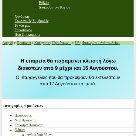
Βιβλία
Διακοσμητικά Κήπου
Χονδρική
Γεωπονικές Συμβουλές
Τα νέα μας
Επικοινωνία
Που βρισκόμαστε
Αρχική
»
Προϊόντα
»
Κατηγορίες Προϊόντων...
»
Είδη Φυτωρίου - Ανθοπωλείου
Η εταιρεία θα παραμείνει κλειστή λόγω
διακοπών από 9 μέχρι και 16 Αυγούστου.
Οι παραγγελίες που θα προκύψουν θα εκτελεστούν
από 17 Αυγούστου και μετά.
κατηγορίες
προιόντων
Προσφορές
Νέα Προϊόντα
Επίκαιρα Προϊόντα
Θάμνοι
Ανθοφόροι θάμνοι