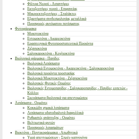
Φίλτρα Νερού - Λιπαντήρες
Εκτοξευτήρες νερού - Επιφανείας
Μικροεκτοξευτήρες - Σταλάκτες
Εξαρτήματα συνδεσμολογίας μεταλλικά
Προσφορές αυτόματου ποτίσματος
Φυτοφάρμακα
Μυκητοκτόνα
Εντομοκτόνα - Ακαρεοκτόνα
Ερασιτεχνικά Φυτοπροστατευτικά Προιόντα
Ζιζανιοκτόνα
Σαλιγκαροκτόνα - Κοχλιοκτόνα
Βιολογικά φάρμακα - Παγίδες
Βιολογικά Λιπάσματα
Βιολογικά Εντομοκτόνα - Ακαρεοκτόνα - Σαλιγκαροκτόνα
Βιολογικά προιόντα προστασίας
Βιολογικά Μυκητοκτόνα - Ζιζανιοκτόνα
Βιολογικές Φυτικές Ορμόνες
Βιολογικές Εντομοπαγίδες - Σαλιγκαροπαγίδες - Παγίδες ερπετών -
Κόλλες
Σκευάσματα βιολογικά για απεντομώσεις
Λιπάσματα - Ορμόνες
Κοκκώδη χημικά λιπάσματα
Λιπάσματα υδατοδιαλυτά διαφυλλικά
Ρυθμιστές ανάπτυξης - Ορμόνες
Βελτιωτικά φυτών
Προσφορές λιπασμάτων
Βιοκτόνα - Ποντικοφάρμακα - Απωθητικά
Υγρά απεντομώσεων - Σπρέυ καπνογόνα