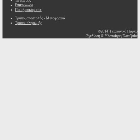
Τα νέα μας
Επικοινωνία
Που βρισκόμαστε
Τρόποι αποστολής - Μεταφορικά
Τρόποι πληρωμής
©2014 Γεωπονικό Πάρκο
Σχεδίαση & Υλοποίηση DataQube