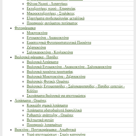
Φίλτρα Νερού - Λιπαντήρες
Εκτοξευτήρες νερού - Επιφανείας
Μικροεκτοξευτήρες - Σταλάκτες
Εξαρτήματα συνδεσμολογίας μεταλλικά
Προσφορές αυτόματου ποτίσματος
Φυτοφάρμακα
Μυκητοκτόνα
Εντομοκτόνα - Ακαρεοκτόνα
Ερασιτεχνικά Φυτοπροστατευτικά Προιόντα
Ζιζανιοκτόνα
Σαλιγκαροκτόνα - Κοχλιοκτόνα
Βιολογικά φάρμακα - Παγίδες
Βιολογικά Λιπάσματα
Βιολογικά Εντομοκτόνα - Ακαρεοκτόνα - Σαλιγκαροκτόνα
Βιολογικά προιόντα προστασίας
Βιολογικά Μυκητοκτόνα - Ζιζανιοκτόνα
Βιολογικές Φυτικές Ορμόνες
Βιολογικές Εντομοπαγίδες - Σαλιγκαροπαγίδες - Παγίδες ερπετών -
Κόλλες
Σκευάσματα βιολογικά για απεντομώσεις
Λιπάσματα - Ορμόνες
Κοκκώδη χημικά λιπάσματα
Λιπάσματα υδατοδιαλυτά διαφυλλικά
Ρυθμιστές ανάπτυξης - Ορμόνες
Βελτιωτικά φυτών
Προσφορές λιπασμάτων
Βιοκτόνα - Ποντικοφάρμακα - Απωθητικά
Υγρά απεντομώσεων - Σπρέυ καπνογόνα