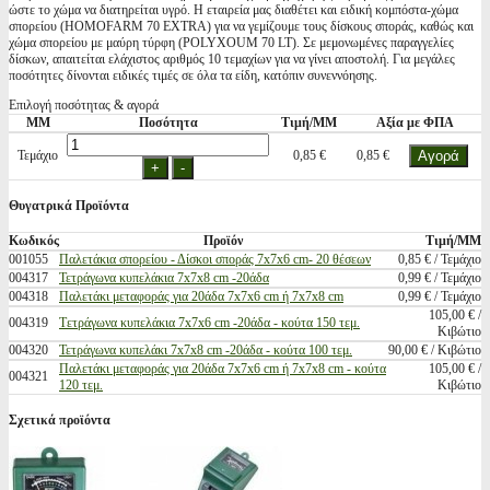
ώστε το χώμα να διατηρείται υγρό. Η εταιρεία μας διαθέτει και ειδική κομπόστα-χώμα
σπορείου (HOMOFARM 70 EXTRA) για να γεμίζουμε τους δίσκους σποράς, καθώς και
χώμα σπορείου με μαύρη τύρφη (POLYXOUM 70 LT). Σε μεμονωμένες παραγγελίες
δίσκων, απαιτείται ελάχιστος αριθμός 10 τεμαχίων για να γίνει αποστολή. Για μεγάλες
ποσότητες δίνονται ειδικές τιμές σε όλα τα είδη, κατόπιν συνεννόησης.
Επιλογή ποσότητας & αγορά
ΜΜ
Ποσότητα
Τιμή/ΜΜ
Αξία με ΦΠΑ
Τεμάχιο
0,85 €
0,85 €
Θυγατρικά Προϊόντα
Κωδικός
Προϊόν
Τιμή/ΜΜ
001055
Παλετάκια σπορείου - Δίσκοι σποράς 7x7x6 cm- 20 θέσεων
0,85 € / Τεμάχιο
004317
Τετράγωνα κυπελάκια 7x7x8 cm -20άδα
0,99 € / Τεμάχιο
004318
Παλετάκι μεταφοράς για 20άδα 7x7x6 cm ή 7x7x8 cm
0,99 € / Τεμάχιο
105,00 € /
004319
Tετράγωνα κυπελάκια 7x7x6 cm -20άδα - κούτα 150 τεμ.
Κιβώτιο
004320
Τετράγωνα κυπελάκι 7x7x8 cm -20άδα - κούτα 100 τεμ.
90,00 € / Κιβώτιο
Παλετάκι μεταφοράς για 20άδα 7x7x6 cm ή 7x7x8 cm - κούτα
105,00 € /
004321
120 τεμ.
Κιβώτιο
Σχετικά προϊόντα