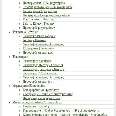
Πολυεργαλεία - Πολυμηχανήματα
Ψαλίδια μπορντούρας - Ευθυγραμμιστές
Κλαδοφάγοι - Εξαερωτήρες
Φυσητήρες - Απορροφητήρες φύλλων
Γαιοτρύπανα - Πλυστικά
Σχίστες Ξύλων - Κορμών
Προσφορές μηχανημάτων
Ψεκαστικά - Αντλίες
Ψεκαστικά Βυτία εδάφους
Αντλίες - Πιεστικά
Νεφελοψεκαστήρες - Θειωτήρες
Εξαρτήματα ψεκαστικών
Προσφορές ψεκαστικών
Ψεκαστήρες
Ψεκαστήρες προπίεσης
Ψεκαστήρες Πλάτης - Επινώτιοι
Ψεκαστήρες μπαταρίας - βενζίνης
Ψεκαστήρες ζιζανιοκτονίας
Νεφελοψεκαστήρες - Θειωτήρες
Προσφορές ψεκαστήρων
Μηχανήματα Ελαιοκομίας
Ελαιοραβδιστικά μηχανήματα
Γεννήτριες - Δυναμό - Μετασχηματιστές
Προσφορές ελαιοραβδιστικών
Μουσαμάδες - Νάυλον - Δίχτυα - Πανιά
Ελαιόπανα - Ελαιόδιχτα
Γαιουφάσματα - Νάυλον θερμοκηπίου - Φίλμ εδαφοκάλυψης
Δίχτυα σκίασης-προστασίας - παγετού - αναρρίχησης - Μουσαμάδες