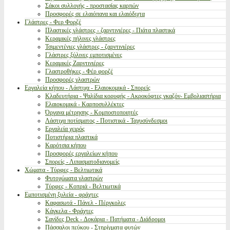
Σάκοι συλλογής - προστασίας καρπών
Προσφορές σε ελαιόπανα και ελαιόδιχτα
Γλάστρες - Φερ Φορζέ
Πλαστικές γλάστρες - ζαρντινιέρες - Πιάτα πλαστικά
Κεραμικές πήλινες γλάστρες
Τσιμεντένιες γλάστρες - ζαρντινιέρες
Γλάστρες ξύλινες εμποτισμένες
Κεραμικές Ζαρντινιέρες
Γλαστροθήκες - Φέρ φορζέ
Προσφορές γλαστρών
Εργαλεία κήπου - Λάστιχα - Ελαιοκομικά - Σπορείς
Κλαδευτήρια - Ψαλίδια κορυφής - Ακροκόφτες γκαζόν- Εμβολιαστήρια
Ελαιοκομικά - Καρποσυλλέκτες
Όργανα μέτρησης - Κομποστοποιητές
Λάστιχα ποτίσματος - Ποτιστικά - Ταχυσύνδεσμοι
Εργαλεία χειρός
Ποτιστήρια πλαστικά
Καρότσια κήπου
Προσφορές εργαλείων κήπου
Σπορείς - Λιπασματοδιανομείς
Χώματα - Τύρφες - Βελτιωτικά
Φυτοχώματα γλαστρών
Τύρφες - Κοπριά - Βελτιωτικά
Εμποτισμένη ξυλεία - φράχτες
Καφασωτά - Πάνελ - Πέργκολες
Κάγκελα - Φράχτες
Σανίδες Deck - Δοκάρια - Πατήματα - Διάδρομοι
Πάσσαλοι πεύκου - Στηρίγματα φυτών