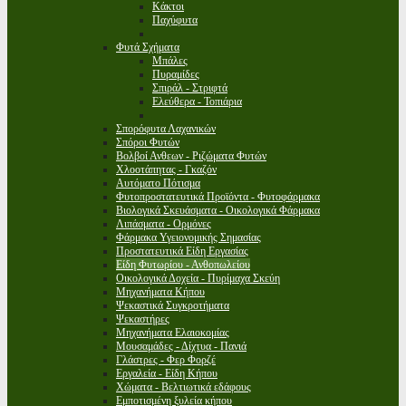
Κάκτοι
Παχύφυτα
Φυτά Σχήματα
Μπάλες
Πυραμίδες
Σπιράλ - Στριφτά
Ελεύθερα - Τοπιάρια
Σπορόφυτα Λαχανικών
Σπόροι Φυτών
Βολβοί Ανθεων - Ριζώματα Φυτών
Χλοοτάπητας - Γκαζόν
Αυτόματο Πότισμα
Φυτοπροστατευτικά Προϊόντα - Φυτοφάρμακα
Βιολογικά Σκευάσματα - Οικολογικά Φάρμακα
Λιπάσματα - Ορμόνες
Φάρμακα Υγειονομικής Σημασίας
Προστατευτικά Είδη Εργασίας
Είδη Φυτωρίου - Ανθοπωλείου
Οικολογικά Δοχεία - Πυρίμαχα Σκεύη
Μηχανήματα Κήπου
Ψεκαστικά Συγκροτήματα
Ψεκαστήρες
Μηχανήματα Ελαιοκομίας
Μουσαμάδες - Δίχτυα - Πανιά
Γλάστρες - Φερ Φορζέ
Εργαλεία - Είδη Κήπου
Χώματα - Βελτιωτικά εδάφους
Εμποτισμένη ξυλεία κήπου