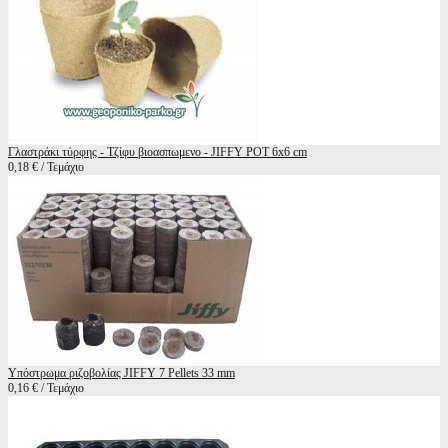
Γλαστράκι τύρφης - Τζίφυ βιοασπωμενο - JIFFY POT 6x6 cm
0,18 € / Τεμάχιο
Υπόστρωμα ριζοβολίας JIFFY 7 Pellets 33 mm
0,16 € / Τεμάχιο