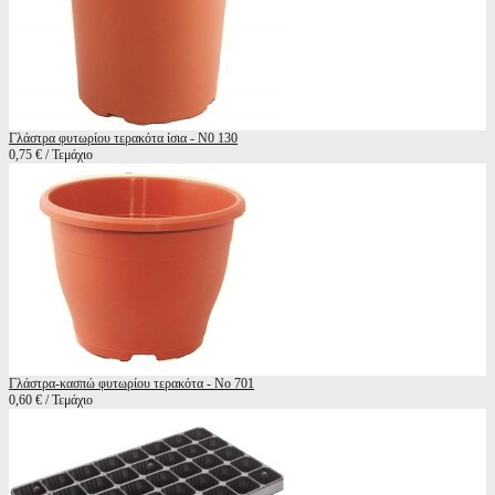
Γλάστρα φυτωρίου τερακότα ίσια - Ν0 130
0,75 € / Τεμάχιο
Γλάστρα-κασπώ φυτωρίου τερακότα - Νο 701
0,60 € / Τεμάχιο