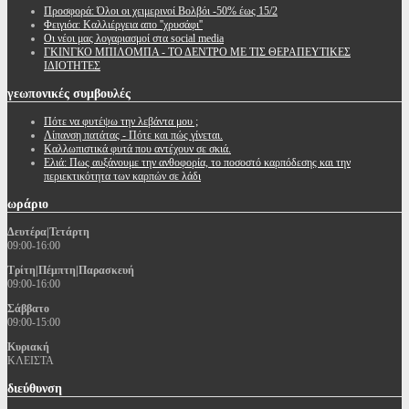
Προσφορά: Όλοι οι χειμερινοί Βολβόι -50% έως 15/2
Φειγιόα: Καλλιέργεια απο ''χρυσάφι''
Oι νέοι μας λογαριασμοί στα social media
ΓΚΙΝΓΚΟ ΜΠΙΛΟΜΠΑ - ΤΟ ΔΕΝΤΡΟ ΜΕ ΤΙΣ ΘΕΡΑΠΕΥΤΙΚΕΣ
ΙΔΙΟΤΗΤΕΣ
γεωπονικές
συμβουλές
Πότε να φυτέψω την λεβάντα μου ;
Λίπανση πατάτας - Πότε και πώς γίνεται.
Καλλωπιστικά φυτά που αντέχουν σε σκιά.
Ελιά: Πως αυξάνουμε την ανθοφορία, το ποσοστό καρπόδεσης και την
περιεκτικότητα των καρπών σε λάδι
ωράριο
Δευτέρα|Τετάρτη
09:00-16:00
Τρίτη|Πέμπτη|Παρασκευή
09:00-16:00
Σάββατο
09:00-15:00
Κυριακή
ΚΛΕΙΣΤΑ
διεύθυνση