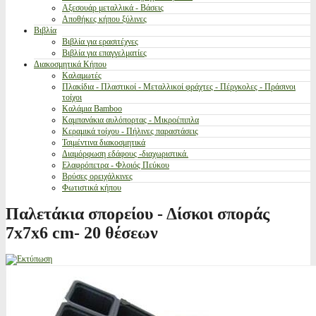
Αξεσουάρ μεταλλικά - Βάσεις
Αποθήκες κήπου ξύλινες
Βιβλία
Βιβλία για ερασιτέχνες
Βιβλία για επαγγελματίες
Διακοσμητικά Κήπου
Καλαμωτές
Πλακίδια - Πλαστικοί - Μεταλλικοί φράχτες - Πέργκολες - Πράσινοι
τοίχοι
Καλάμια Bamboo
Καμπανάκια αυλόπορτας - Μικροέπιπλα
Κεραμικά τοίχου - Πήλινες παραστάσεις
Τσιμέντινα διακοσμητικά
Διαμόρφωση εδάφους -διαχωριστικά.
Ελαφρόπετρα - Φλοιός Πεύκου
Βρύσες ορειχάλκινες
Φωτιστικά κήπου
Παλετάκια σπορείου - Δίσκοι σποράς
7x7x6 cm- 20 θέσεων