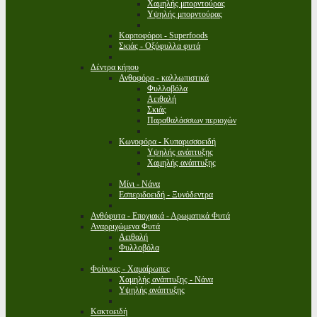
Χαμηλής μπορντούρας
Υψηλής μπορντούρας
Καρποφόροι - Superfoods
Σκιάς - Οξύφυλλα φυτά
Δέντρα κήπου
Ανθοφόρα - καλλωπιστικά
Φυλλοβόλα
Αειθαλή
Σκιάς
Παραθαλάσσιων περιοχών
Κωνοφόρα - Κυπαρισσοειδή
Υψηλής ανάπτυξης
Χαμηλής ανάπτυξης
Μίνι - Νάνα
Εσπεριδοειδή - Ξυνόδεντρα
Ανθόφυτα - Εποχιακά - Αρωματικά Φυτά
Αναρριχώμενα Φυτά
Αειθαλή
Φυλλοβόλα
Φοίνικες - Χαμαίρωπες
Χαμηλής ανάπτυξης - Νάνα
Υψηλής ανάπτυξης
Κακτοειδή