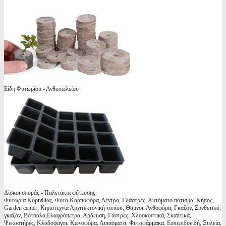
Είδη Φυτωρίου - Ανθοπωλείου
Δίσκοι σποράς - Παλετάκια φύτευσης
Φυτώρια Κορινθίας, Φυτά Καρποφόρα, Δέντρα, Γλάστρες, Αυτόματο πότισμα, Κήπος,
Garden center, Κηποτεχνία Αρχιτεκτονική τοπίου, Θάμνοι, Ανθοφόρα, Γκαζόν, Συνθετικό,
γκαζόν, Βότσαλα,Ελαφρόπετρα, Αρδευση, Γάστρες, Χλοοκοπτικά, Σκαπτικά,
Ψεκαστήρες, Κλαδοφάγοι, Κωνοφόρα, Λιπάσματα, Φυτοφάρμακα, Εσπεριδοειδή, Ξυλεία,