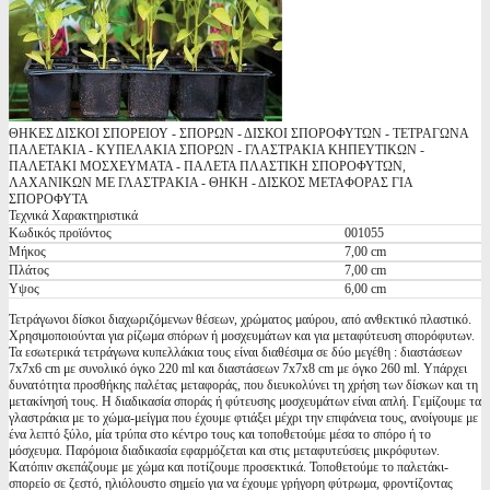
ΘΗΚΕΣ ΔΙΣΚΟΙ ΣΠΟΡΕΙΟΥ - ΣΠΟΡΩΝ - ΔΙΣΚΟΙ ΣΠΟΡΟΦΥΤΩΝ - ΤΕΤΡΑΓΩΝΑ
ΠΑΛΕΤΑΚΙΑ - ΚΥΠΕΛΑΚΙΑ ΣΠΟΡΩΝ - ΓΛΑΣΤΡΑΚΙΑ ΚΗΠΕΥΤΙΚΩΝ -
ΠΑΛΕΤΑΚΙ ΜΟΣΧΕΥΜΑΤΑ - ΠΑΛΕΤΑ ΠΛΑΣΤΙΚΗ ΣΠΟΡΟΦΥΤΩΝ,
ΛΑΧΑΝΙΚΩΝ ΜΕ ΓΛΑΣΤΡΑΚΙΑ - ΘΗΚΗ - ΔΙΣΚΟΣ ΜΕΤΑΦΟΡΑΣ ΓΙΑ
ΣΠΟΡΟΦΥΤΑ
Τεχνικά Χαρακτηριστικά
Κωδικός προϊόντος
001055
Μήκος
7,00 cm
Πλάτος
7,00 cm
Υψος
6,00 cm
Τετράγωνοι δίσκοι διαχωριζόμενων θέσεων, χρώματος μαύρου, από ανθεκτικό πλαστικό.
Χρησιμοποιούνται για ρίζωμα σπόρων ή μοσχευμάτων και για μεταφύτευση σπορόφυτων.
Τα εσωτερικά τετράγωνα κυπελλάκια τους είναι διαθέσιμα σε δύο μεγέθη : διαστάσεων
7x7x6 cm με συνολικό όγκο 220 ml και διαστάσεων 7x7x8 cm με όγκο 260 ml. Υπάρχει
δυνατότητα προσθήκης παλέτας μεταφοράς, που διευκολύνει τη χρήση των δίσκων και τη
μετακίνησή τους. Η διαδικασία σποράς ή φύτευσης μοσχευμάτων είναι απλή. Γεμίζουμε τα
γλαστράκια με το χώμα-μείγμα που έχουμε φτιάξει μέχρι την επιφάνεια τους, ανοίγουμε με
ένα λεπτό ξύλο, μία τρύπα στο κέντρο τους και τοποθετούμε μέσα το σπόρο ή το
μόσχευμα. Παρόμοια διαδικασία εφαρμόζεται και στις μεταφυτεύσεις μικρόφυτων.
Κατόπιν σκεπάζουμε με χώμα και ποτίζουμε προσεκτικά. Τοποθετούμε το παλετάκι-
σπορείο σε ζεστό, ηλιόλουστο σημείο για να έχουμε γρήγορη φύτρωμα, φροντίζοντας