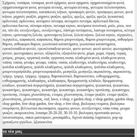
Σχήματα, τοπιάρια, τοπιαρια, φυτά σχήματα, φυτα σχηματα, σχηματοποιημένα φυτά,
σχηματοποιημενα φυτα, φυτώρια αττικής, φυτωρια αττικης, φυτωρια πελοπονησσου,
φυτωρια πελοπονησσου, κατασκευές κήπων, προσφορές φυτών, προσφορες φυτων, φυτά
κήπου, μηχανές γκαζόν, μηχανες γκαζον, φρέζες, φρεζες, φρέζα, φρεζα, ψεκαστικά,
αρδευτικά, αρδευτικα, αυτόματο πότισμα, αυτοματο ποτισμα, αρδευτικά δίκτυα,
αρδευτικα δικτυα, πότισμα κήπου, ποτισμα κηπου, αυτόματα ποτιστικά, μπέκ, μπεκ, ποπ
απ, πόπ άπ, εκτοξευτήρες, εκτοξευτηρες, λάστιχα ποτίσματος, λαστιχα ποτισματος, κέντρα
κήπου, εμποτισμένη ξυλεία, εμποτισμενη ξυλεια, ξυλεία κήπου, ξυλεια κηπου, πέργκολες,
περγκολες, καφασωτά, καφασωτα, θάμνοι μπορντούρας, θαμνοι μπορντουρας, ανθοφόροι
θάμνοι, ανθοφοροι θαμνοι, γεωπονικά καταστήματα, γεωπονικα καταστηματα,
εγκυκλοπαίδεια φυτών, εγκυκλοπαιδεια φυτών, φωτο φυτων, φωτό φυτών, φωτογραφίες
φυτών, φωτογραφιες φυτων, οξύφυλλα, οξυφυλλα φυτα, χώμα, χωμα, τύρφη, τυρφη,
χούμος, χουμος, οργανική ουσία, οργανικη ουσια, κλαδεμένα φυτά, κλαδεμενα φυτα,
τσάπα, τσαπα, φτυάρι, φτυαρι, τσάπα, τσαπα, κλαδευτήρι, κλαδευτήρια, κλαδευτηρι,
ψαλίδια κλαδέματος, ψαλίδι κλαδέματος, ψαλιδι κλαδεματος, ψαλιδια κλαδεματος,
μπορντουροψάλιδα, μπορντουροψαλιδο, μεσηνέζα, μεσηνεζα, ακροκόπτης, ακροκόπτης,
τρίμερ, τριμερ, τρίμμερ, τριμμερ, θαμνοκοπτικό, θαμνοκοπτικο, ευθυγραμμιστης,
ευθυγραμμιστής, κλαδοφάγος, κλαδοφαγος, θρυμματιστής κλαδιών, θρυμματιστης
κλαδιων, ψεκαστικά συγκροτήματα, ψεκαστικα συγκροτηματα, ψεκαστικά, ψεκαστικα,
ψεκαστήρες, ψεκαστηρες, ψεκαστήρι, ψεκαστηρι, ψεκαστήρες προπίεσης, ψεκαστηρες
προπιεσης, έτοιμος χλοοτάπητας, ετοιμος χλοοταπητας, έτοιμο γκαζόν, ετοιμο γκαζον,
χλοοτάπητας, χλοοταπητας, sod, lawn, e shop, e garden shop, e shop garden, garden shop,
shop garden, free shop garden, free shop, e free shop, βιολογικη ντοματα, βιολογικα
σπορόφυτα, βελτιωτικα σκευασματα, ορμονες φυτων, εκτοξευτηρες τσαφ-τσαφ, μειγμα
γκαζον, ακαρεοκτόνα, λιπασμα 20-20-20, 30-10-10, βιολογικη προστασία φυτων,
πατατοσπορος, σακοι μανιταριών, μουσαμάδες, διχτυά σκίασης λαχανικών, pop-up
γραναζωτα γηπέδων, ζιζανιοκτόνα
τα
νέα μας