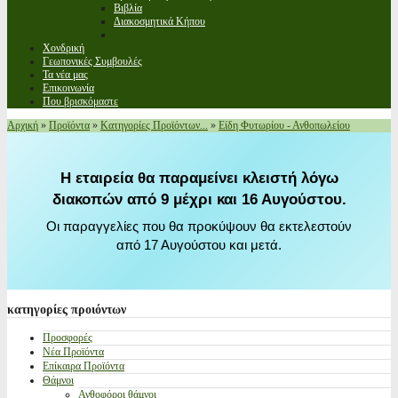
Βιβλία
Διακοσμητικά Κήπου
Χονδρική
Γεωπονικές Συμβουλές
Τα νέα μας
Επικοινωνία
Που βρισκόμαστε
Αρχική
»
Προϊόντα
»
Κατηγορίες Προϊόντων...
»
Είδη Φυτωρίου - Ανθοπωλείου
Η εταιρεία θα παραμείνει κλειστή λόγω
διακοπών από 9 μέχρι και 16 Αυγούστου.
Οι παραγγελίες που θα προκύψουν θα εκτελεστούν
από 17 Αυγούστου και μετά.
κατηγορίες
προιόντων
Προσφορές
Νέα Προϊόντα
Επίκαιρα Προϊόντα
Θάμνοι
Ανθοφόροι θάμνοι