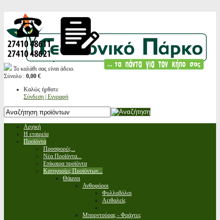
Το καλάθι σας είναι άδειο.
Σύνολο :
0,00 €
Καλώς ήρθατε
Σύνδεση | Εγγραφή
Αρχική
Η εταιρεία
Προϊόντα
Προσφορές...
Νέα Προϊόντα...
Επίκαιρα προϊόντα
Κατηγορίες Προϊόντων...
Θάμνοι
Ανθοφόροι
Φυλλοβόλοι
Αειθαλείς
Μπορντούρας - Φράχτες