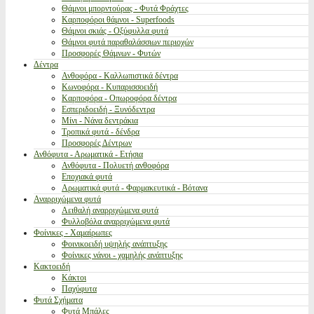
Θάμνοι μπορντούρας - Φυτά Φράχτες
Καρποφόροι θάμνοι - Superfoods
Θάμνοι σκιάς - Οξύφυλλα φυτά
Θάμνοι φυτά παραθαλάσσιων περιοχών
Προσφορές Θάμνων - Φυτών
Δέντρα
Ανθοφόρα - Καλλωπιστικά δέντρα
Κωνοφόρα - Κυπαρισσοειδή
Καρποφόρα - Οπωροφόρα δέντρα
Εσπεριδοειδή - Ξυνόδεντρα
Μίνι - Νάνα δεντράκια
Τροπικά φυτά - δένδρα
Προσφορές Δέντρων
Ανθόφυτα - Αρωματικά - Ετήσια
Ανθόφυτα - Πολυετή ανθοφόρα
Εποχιακά φυτά
Αρωματικά φυτά - Φαρμακευτικά - Βότανα
Αναρριχώμενα φυτά
Αειθαλή αναρριχώμενα φυτά
Φυλλοβόλα αναρριχώμενα φυτά
Φοίνικες - Χαμαίρωπες
Φοινικοειδή υψηλής ανάπτυξης
Φοίνικες νάνοι - χαμηλής ανάπτυξης
Κακτοειδή
Κάκτοι
Παχύφυτα
Φυτά Σχήματα
Φυτά Μπάλες