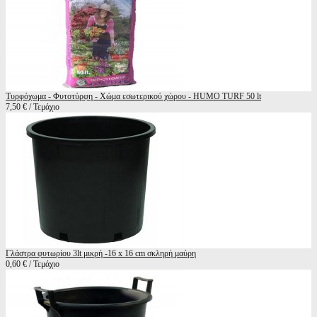
Τυρφόχωμα - Φυτοτύρφη - Χώμα εσωτερικού χώρου - HUMO TURF 50 lt
7,50 € / Τεμάχιο
Γλάστρα φυτωρίου 3lt μικρή -16 x 16 cm σκληρή μαύρη
0,60 € / Τεμάχιο