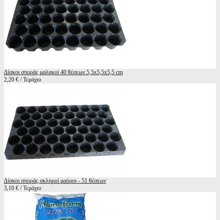
Δίσκοι σποράς μαλακοί 40 θέσεων 5,5x5,5x5,5 cm
2,20 € / Τεμάχιο
Δίσκοι σποράς σκληροί μαύροι - 51 θέσεων
3,10 € / Τεμάχιο