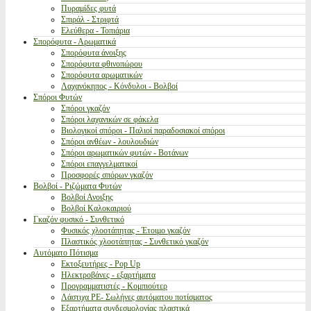
Πυραμίδες φυτά
Σπιράλ - Στριφτά
Ελεύθερα - Τοπιάρια
Σπορόφυτα - Αρωματικά
Σπορόφυτα άνοιξης
Σπορόφυτα φθινοπώρου
Σπορόφυτα αρωματικών
Λαχανόκηπος - Κόνδυλοι - Βολβοί
Σπόροι Φυτών
Σπόροι γκαζόν
Σπόροι λαχανικών σε φάκελα
Βιολογικοί σπόροι - Παλιοί παραδοσιακοί σπόροι
Σπόροι ανθέων - λουλουδιών
Σπόροι αρωματικών φυτών - Βοτάνων
Σπόροι επαγγελματικοί
Προσφορές σπόρων γκαζόν
Βολβοί - Ριζώματα Φυτών
Βολβοί Ανοιξης
Βολβοί Καλοκαιριού
Γκαζόν φυσικό - Συνθετικό
Φυσικός χλοοτάπητας - Έτοιμο γκαζόν
Πλαστικός χλοοτάπητας - Συνθετικό γκαζόν
Αυτόματο Πότισμα
Εκτοξευτήρες - Pop Up
Ηλεκτροβάνες - εξαρτήματα
Προγραμματιστές - Κομπιούτερ
Λάστιχα PE- Σωλήνες αυτόματου ποτίσματος
Εξαρτήματα συνδεσμολογίας πλαστικά