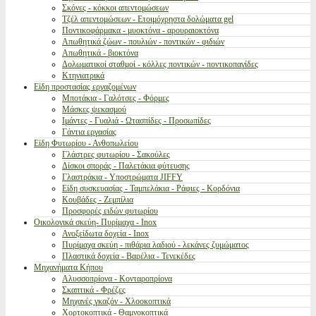
Σκόνες - κόκκοι απεντομώσεων
Τζέλ απεντομώσεων - Ετοιμόχρηστα δολώματα gel
Ποντικοφάρμακα - μυοκτόνα - αρουραιοκτόνα
Απωθητικά ζώων - πουλιών - ποντικών - φιδιών
Απωθητικά - βιοκτόνα
Δολωματικοί σταθμοί - κόλλες ποντικών - ποντικοπαγίδες
Κτηνιατρικά
Είδη προστασίας εργαζομένων
Μποτάκια - Γαλότσες - Φόρμες
Μάσκες ψεκασμού
Ιμάντες - Γυαλιά - Ωτασπίδες - Προσωπίδες
Γάντια εργασίας
Είδη Φυτωρίου - Ανθοπωλείου
Γλάστρες φυτωρίου - Σακούλες
Δίσκοι σποράς - Παλετάκια φύτευσης
Γλαστράκια - Υποστρώματα JIFFY
Είδη συσκευασίας - Ταμπελάκια - Ράφιες - Κορδόνια
Κουβάδες - Ζεμπίλια
Προσφορές ειδών φυτωρίου
Οικολογικά σκεύη- Πυρίμαχα - Inox
Ανοξείδωτα δοχεία - Inox
Πυρίμαχα σκεύη - πιθάρια λαδιού - λεκάνες ζυμώματος
Πλαστικά δοχεία - Βαρέλια - Τενεκέδες
Μηχανήματα Κήπου
Αλυσσοπρίονα - Κονταροπρίονα
Σκαπτικά - Φρέζες
Μηχανές γκαζόν - Χλοοκοπτικά
Χορτοκοπτικά - Θαμνοκοπτικά