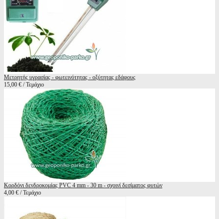
Μετρητής υγρασίας - φωτεινότητας - οξύτητας εδάφους
15,00 € / Τεμάχιο
Κορδόνι δενδροκομίας PVC 4 mm - 30 m - σχοινί δεσίματος φυτών
4,00 € / Τεμάχιο