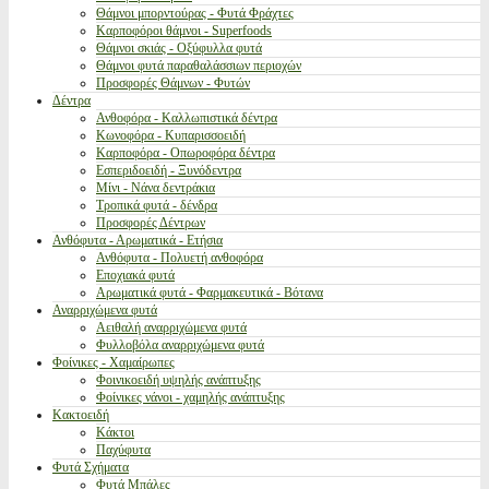
Θάμνοι μπορντούρας - Φυτά Φράχτες
Καρποφόροι θάμνοι - Superfoods
Θάμνοι σκιάς - Οξύφυλλα φυτά
Θάμνοι φυτά παραθαλάσσιων περιοχών
Προσφορές Θάμνων - Φυτών
Δέντρα
Ανθοφόρα - Καλλωπιστικά δέντρα
Κωνοφόρα - Κυπαρισσοειδή
Καρποφόρα - Οπωροφόρα δέντρα
Εσπεριδοειδή - Ξυνόδεντρα
Μίνι - Νάνα δεντράκια
Τροπικά φυτά - δένδρα
Προσφορές Δέντρων
Ανθόφυτα - Αρωματικά - Ετήσια
Ανθόφυτα - Πολυετή ανθοφόρα
Εποχιακά φυτά
Αρωματικά φυτά - Φαρμακευτικά - Βότανα
Αναρριχώμενα φυτά
Αειθαλή αναρριχώμενα φυτά
Φυλλοβόλα αναρριχώμενα φυτά
Φοίνικες - Χαμαίρωπες
Φοινικοειδή υψηλής ανάπτυξης
Φοίνικες νάνοι - χαμηλής ανάπτυξης
Κακτοειδή
Κάκτοι
Παχύφυτα
Φυτά Σχήματα
Φυτά Μπάλες