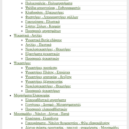
Πολυεργαλεία - Πολυμηχανήματα
Ψαλίδια μπορντούρας - Ευθυγραμμιστές
Κλαδοφάγοι - Εξαερωτήρες
Φυσητήρες - Απορροφητήρες φύλλων
Γαιοτρύπανα - Πλυστικά
Σχίστες Ξύλων - Κορμών
Προσφορές μηχανημάτων
Ψεκαστικά - Αντλίες
Ψεκαστικά Βυτία εδάφους
Αντλίες - Πιεστικά
Νεφελοψεκαστήρες - Θειωτήρες
Εξαρτήματα ψεκαστικών
Προσφορές ψεκαστικών
Ψεκαστήρες
Ψεκαστήρες προπίεσης
Ψεκαστήρες Πλάτης - Επινώτιοι
Ψεκαστήρες μπαταρίας - βενζίνης
Ψεκαστήρες ζιζανιοκτονίας
Νεφελοψεκαστήρες - Θειωτήρες
Προσφορές ψεκαστήρων
Μηχανήματα Ελαιοκομίας
Ελαιοραβδιστικά μηχανήματα
Γεννήτριες - Δυναμό - Μετασχηματιστές
Προσφορές ελαιοραβδιστικών
Μουσαμάδες - Νάυλον - Δίχτυα - Πανιά
Ελαιόπανα - Ελαιόδιχτα
Γαιουφάσματα - Νάυλον θερμοκηπίου - Φίλμ εδαφοκάλυψης
Δίχτυα σκίασης-προστασίας - παγετού - αναρρίχησης - Μουσαμάδες