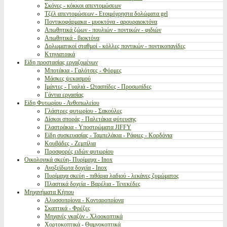
Σκόνες - κόκκοι απεντομώσεων
Τζέλ απεντομώσεων - Ετοιμόχρηστα δολώματα gel
Ποντικοφάρμακα - μυοκτόνα - αρουραιοκτόνα
Απωθητικά ζώων - πουλιών - ποντικών - φιδιών
Απωθητικά - βιοκτόνα
Δολωματικοί σταθμοί - κόλλες ποντικών - ποντικοπαγίδες
Κτηνιατρικά
Είδη προστασίας εργαζομένων
Μποτάκια - Γαλότσες - Φόρμες
Μάσκες ψεκασμού
Ιμάντες - Γυαλιά - Ωτασπίδες - Προσωπίδες
Γάντια εργασίας
Είδη Φυτωρίου - Ανθοπωλείου
Γλάστρες φυτωρίου - Σακούλες
Δίσκοι σποράς - Παλετάκια φύτευσης
Γλαστράκια - Υποστρώματα JIFFY
Είδη συσκευασίας - Ταμπελάκια - Ράφιες - Κορδόνια
Κουβάδες - Ζεμπίλια
Προσφορές ειδών φυτωρίου
Οικολογικά σκεύη- Πυρίμαχα - Inox
Ανοξείδωτα δοχεία - Inox
Πυρίμαχα σκεύη - πιθάρια λαδιού - λεκάνες ζυμώματος
Πλαστικά δοχεία - Βαρέλια - Τενεκέδες
Μηχανήματα Κήπου
Αλυσσοπρίονα - Κονταροπρίονα
Σκαπτικά - Φρέζες
Μηχανές γκαζόν - Χλοοκοπτικά
Χορτοκοπτικά - Θαμνοκοπτικά