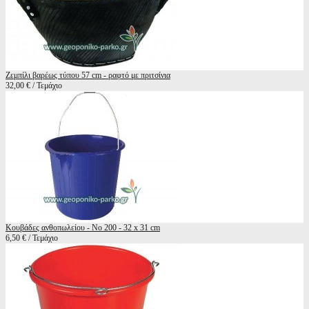
Ζεμπίλι βαρέως τύπου 57 cm - ραφτό με πριτσίνια
32,00 € / Τεμάχιο
Κουβάδες ανθοπωλείου - Νο 200 - 32 x 31 cm
6,50 € / Τεμάχιο