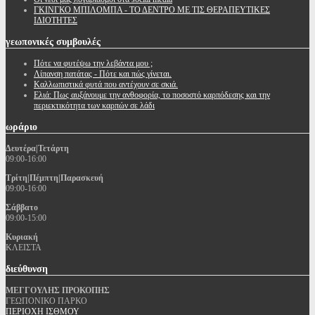
ΓΚΙΝΓΚΟ ΜΠΙΛΟΜΠΑ - ΤΟ ΔΕΝΤΡΟ ΜΕ ΤΙΣ ΘΕΡΑΠΕΥΤΙΚΕΣ
ΙΔΙΟΤΗΤΕΣ
γεωπονικές
συμβουλές
Πότε να φυτέψω την λεβάντα μου ;
Λίπανση πατάτας - Πότε και πώς γίνεται.
Καλλωπιστικά φυτά που αντέχουν σε σκιά.
Ελιά: Πως αυξάνουμε την ανθοφορία, το ποσοστό καρπόδεσης και την
περιεκτικότητα των καρπών σε λάδι
ωράριο
Δευτέρα|Τετάρτη
09:00-16:00
Τρίτη|Πέμπτη|Παρασκευή
09:00-16:00
Σάββατο
09:00-15:00
Κυριακή
ΚΛΕΙΣΤΑ
διεύθυνση
ΜΕΓΓΟΥΛΗΣ ΠΡΟΚΟΠΗΣ
ΓΕΩΠΟΝΙΚΟ ΠΑΡΚΟ
ΠΕΡΙΟΧΗ ΙΣΘΜΟΥ