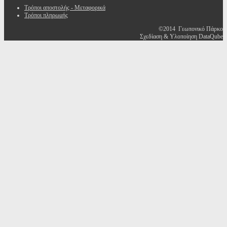
Τρόποι αποστολής - Μεταφορικά
Τρόποι πληρωμής
©2014 Γεωπονικό Πάρκο
Σχεδίαση & Υλοποίηση DataQube