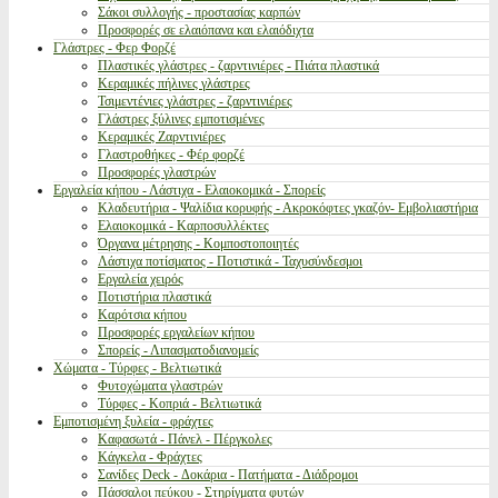
Σάκοι συλλογής - προστασίας καρπών
Προσφορές σε ελαιόπανα και ελαιόδιχτα
Γλάστρες - Φερ Φορζέ
Πλαστικές γλάστρες - ζαρντινιέρες - Πιάτα πλαστικά
Κεραμικές πήλινες γλάστρες
Τσιμεντένιες γλάστρες - ζαρντινιέρες
Γλάστρες ξύλινες εμποτισμένες
Κεραμικές Ζαρντινιέρες
Γλαστροθήκες - Φέρ φορζέ
Προσφορές γλαστρών
Εργαλεία κήπου - Λάστιχα - Ελαιοκομικά - Σπορείς
Κλαδευτήρια - Ψαλίδια κορυφής - Ακροκόφτες γκαζόν- Εμβολιαστήρια
Ελαιοκομικά - Καρποσυλλέκτες
Όργανα μέτρησης - Κομποστοποιητές
Λάστιχα ποτίσματος - Ποτιστικά - Ταχυσύνδεσμοι
Εργαλεία χειρός
Ποτιστήρια πλαστικά
Καρότσια κήπου
Προσφορές εργαλείων κήπου
Σπορείς - Λιπασματοδιανομείς
Χώματα - Τύρφες - Βελτιωτικά
Φυτοχώματα γλαστρών
Τύρφες - Κοπριά - Βελτιωτικά
Εμποτισμένη ξυλεία - φράχτες
Καφασωτά - Πάνελ - Πέργκολες
Κάγκελα - Φράχτες
Σανίδες Deck - Δοκάρια - Πατήματα - Διάδρομοι
Πάσσαλοι πεύκου - Στηρίγματα φυτών