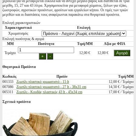
χερούλια για να μεταφέρεται ευκόλα και να αντέχει μεγάλο βάρος και διατίθεται σε τρία
μεγέθη, 15, 27 και 43 λίτρα. Χρησιμοποιείται για μεταφορά χώματος, ξύλων για τζάκι,
ζωοτροφών, αγροτικών προιόντων, φρούτων και εργαλείων κήπου. Οι τιμές των τριών
μεγεθών και οι διαστάσεις τους αναφέρωνται παρακάτω στα θυγαρτικά προιόντα.
Επιλογή χαρακτηριστικών
Χαρακτηριστικό
Επιλογή
Χρωματισμός
Επιλογή ποσότητας & αγορά
ΜΜ
Ποσότητα
Τιμή/ΜΜ
Αξία με ΦΠΑ
Τεμάχιο
12,00 €
12,00 €
Θυγατρικά Προϊόντα
Κωδικός
Προϊόν
Τιμή/ΜΜ
001333
Ζεμπίλι πλαστικό χρωματιστό - 15 lt
12,00 € / Τεμάχιο
007086
Ζεμπίλι πλαστικό χρωματιστό - 27 lt - 38x31 cm
14,50 € / Τεμάχιο
005311
Ζεμπίλι - Κουβάς πλαστικός 43 lt - 45x34 cm
17,00 € / Τεμάχιο
Σχετικά προϊόντα