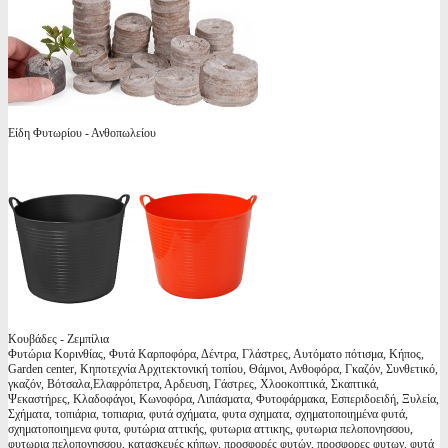
Είδη Φυτωρίου - Ανθοπωλείου
Κουβάδες - Ζεμπίλια
Φυτώρια Κορινθίας, Φυτά Καρποφόρα, Δέντρα, Γλάστρες, Αυτόματο πότισμα, Κήπος,
Garden center, Κηποτεχνία Αρχιτεκτονική τοπίου, Θάμνοι, Ανθοφόρα, Γκαζόν, Συνθετικό,
γκαζόν, Βότσαλα,Ελαφρόπετρα, Αρδευση, Γάστρες, Χλοοκοπτικά, Σκαπτικά,
Ψεκαστήρες, Κλαδοφάγοι, Κωνοφόρα, Λιπάσματα, Φυτοφάρμακα, Εσπεριδοειδή, Ξυλεία,
Σχήματα, τοπιάρια, τοπιαρια, φυτά σχήματα, φυτα σχηματα, σχηματοποιημένα φυτά,
σχηματοποιημενα φυτα, φυτώρια αττικής, φυτωρια αττικης, φυτωρια πελοπονησσου,
φυτωρια πελοπονησσου, κατασκευές κήπων, προσφορές φυτών, προσφορες φυτων, φυτά