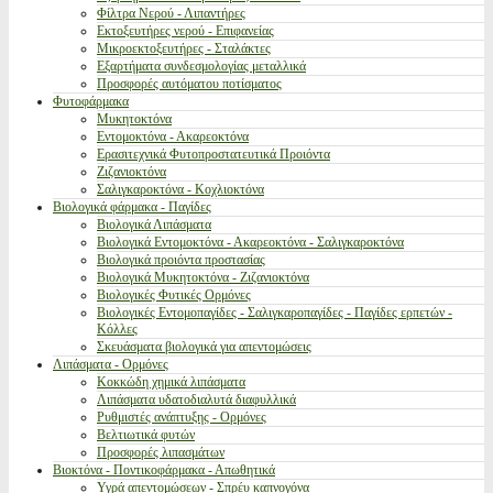
Φίλτρα Νερού - Λιπαντήρες
Εκτοξευτήρες νερού - Επιφανείας
Μικροεκτοξευτήρες - Σταλάκτες
Εξαρτήματα συνδεσμολογίας μεταλλικά
Προσφορές αυτόματου ποτίσματος
Φυτοφάρμακα
Μυκητοκτόνα
Εντομοκτόνα - Ακαρεοκτόνα
Ερασιτεχνικά Φυτοπροστατευτικά Προιόντα
Ζιζανιοκτόνα
Σαλιγκαροκτόνα - Κοχλιοκτόνα
Βιολογικά φάρμακα - Παγίδες
Βιολογικά Λιπάσματα
Βιολογικά Εντομοκτόνα - Ακαρεοκτόνα - Σαλιγκαροκτόνα
Βιολογικά προιόντα προστασίας
Βιολογικά Μυκητοκτόνα - Ζιζανιοκτόνα
Βιολογικές Φυτικές Ορμόνες
Βιολογικές Εντομοπαγίδες - Σαλιγκαροπαγίδες - Παγίδες ερπετών -
Κόλλες
Σκευάσματα βιολογικά για απεντομώσεις
Λιπάσματα - Ορμόνες
Κοκκώδη χημικά λιπάσματα
Λιπάσματα υδατοδιαλυτά διαφυλλικά
Ρυθμιστές ανάπτυξης - Ορμόνες
Βελτιωτικά φυτών
Προσφορές λιπασμάτων
Βιοκτόνα - Ποντικοφάρμακα - Απωθητικά
Υγρά απεντομώσεων - Σπρέυ καπνογόνα