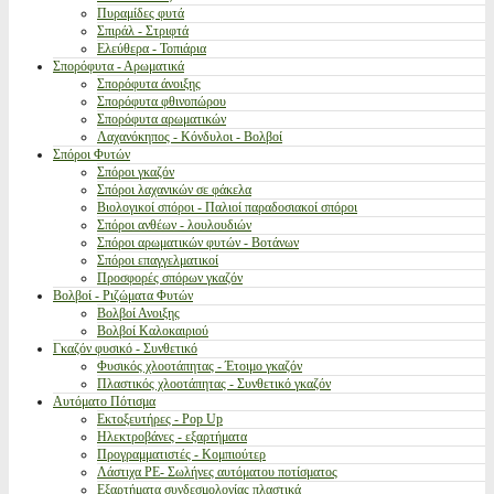
Πυραμίδες φυτά
Σπιράλ - Στριφτά
Ελεύθερα - Τοπιάρια
Σπορόφυτα - Αρωματικά
Σπορόφυτα άνοιξης
Σπορόφυτα φθινοπώρου
Σπορόφυτα αρωματικών
Λαχανόκηπος - Κόνδυλοι - Βολβοί
Σπόροι Φυτών
Σπόροι γκαζόν
Σπόροι λαχανικών σε φάκελα
Βιολογικοί σπόροι - Παλιοί παραδοσιακοί σπόροι
Σπόροι ανθέων - λουλουδιών
Σπόροι αρωματικών φυτών - Βοτάνων
Σπόροι επαγγελματικοί
Προσφορές σπόρων γκαζόν
Βολβοί - Ριζώματα Φυτών
Βολβοί Ανοιξης
Βολβοί Καλοκαιριού
Γκαζόν φυσικό - Συνθετικό
Φυσικός χλοοτάπητας - Έτοιμο γκαζόν
Πλαστικός χλοοτάπητας - Συνθετικό γκαζόν
Αυτόματο Πότισμα
Εκτοξευτήρες - Pop Up
Ηλεκτροβάνες - εξαρτήματα
Προγραμματιστές - Κομπιούτερ
Λάστιχα PE- Σωλήνες αυτόματου ποτίσματος
Εξαρτήματα συνδεσμολογίας πλαστικά