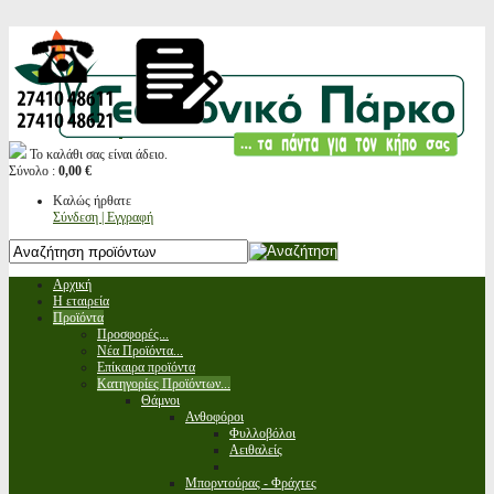
Το καλάθι σας είναι άδειο.
Σύνολο :
0,00 €
Καλώς ήρθατε
Σύνδεση | Εγγραφή
Αρχική
Η εταιρεία
Προϊόντα
Προσφορές...
Νέα Προϊόντα...
Επίκαιρα προϊόντα
Κατηγορίες Προϊόντων...
Θάμνοι
Ανθοφόροι
Φυλλοβόλοι
Αειθαλείς
Μπορντούρας - Φράχτες