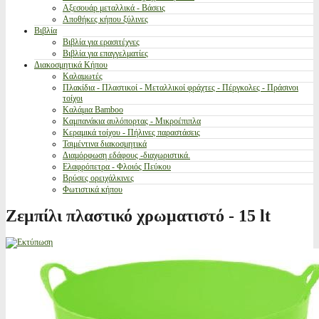
Αξεσουάρ μεταλλικά - Βάσεις
Αποθήκες κήπου ξύλινες
Βιβλία
Βιβλία για ερασιτέχνες
Βιβλία για επαγγελματίες
Διακοσμητικά Κήπου
Καλαμωτές
Πλακίδια - Πλαστικοί - Μεταλλικοί φράχτες - Πέργκολες - Πράσινοι
τοίχοι
Καλάμια Bamboo
Καμπανάκια αυλόπορτας - Μικροέπιπλα
Κεραμικά τοίχου - Πήλινες παραστάσεις
Τσιμέντινα διακοσμητικά
Διαμόρφωση εδάφους -διαχωριστικά.
Ελαφρόπετρα - Φλοιός Πεύκου
Βρύσες ορειχάλκινες
Φωτιστικά κήπου
Ζεμπίλι πλαστικό χρωματιστό - 15 lt