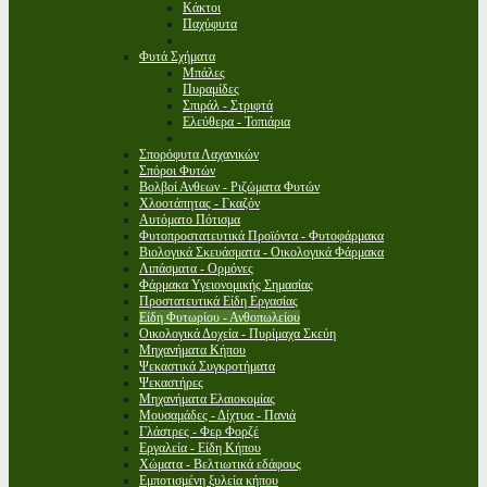
Κάκτοι
Παχύφυτα
Φυτά Σχήματα
Μπάλες
Πυραμίδες
Σπιράλ - Στριφτά
Ελεύθερα - Τοπιάρια
Σπορόφυτα Λαχανικών
Σπόροι Φυτών
Βολβοί Ανθεων - Ριζώματα Φυτών
Χλοοτάπητας - Γκαζόν
Αυτόματο Πότισμα
Φυτοπροστατευτικά Προϊόντα - Φυτοφάρμακα
Βιολογικά Σκευάσματα - Οικολογικά Φάρμακα
Λιπάσματα - Ορμόνες
Φάρμακα Υγειονομικής Σημασίας
Προστατευτικά Είδη Εργασίας
Είδη Φυτωρίου - Ανθοπωλείου
Οικολογικά Δοχεία - Πυρίμαχα Σκεύη
Μηχανήματα Κήπου
Ψεκαστικά Συγκροτήματα
Ψεκαστήρες
Μηχανήματα Ελαιοκομίας
Μουσαμάδες - Δίχτυα - Πανιά
Γλάστρες - Φερ Φορζέ
Εργαλεία - Είδη Κήπου
Χώματα - Βελτιωτικά εδάφους
Εμποτισμένη ξυλεία κήπου