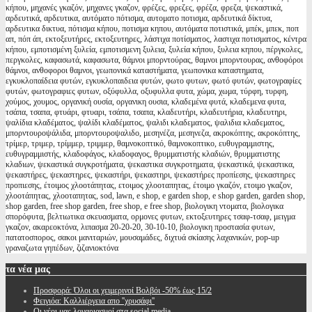
κήπου, μηχανές γκαζόν, μηχανες γκαζον, φρέζες, φρεζες, φρέζα, φρεζα, ψεκαστικά,
αρδευτικά, αρδευτικα, αυτόματο πότισμα, αυτοματο ποτισμα, αρδευτικά δίκτυα,
αρδευτικα δικτυα, πότισμα κήπου, ποτισμα κηπου, αυτόματα ποτιστικά, μπέκ, μπεκ, ποπ
απ, πόπ άπ, εκτοξευτήρες, εκτοξευτηρες, λάστιχα ποτίσματος, λαστιχα ποτισματος, κέντρα
κήπου, εμποτισμένη ξυλεία, εμποτισμενη ξυλεια, ξυλεία κήπου, ξυλεια κηπου, πέργκολες,
περγκολες, καφασωτά, καφασωτα, θάμνοι μπορντούρας, θαμνοι μπορντουρας, ανθοφόροι
θάμνοι, ανθοφοροι θαμνοι, γεωπονικά καταστήματα, γεωπονικα καταστηματα,
εγκυκλοπαίδεια φυτών, εγκυκλοπαιδεια φυτών, φωτο φυτων, φωτό φυτών, φωτογραφίες
φυτών, φωτογραφιες φυτων, οξύφυλλα, οξυφυλλα φυτα, χώμα, χωμα, τύρφη, τυρφη,
χούμος, χουμος, οργανική ουσία, οργανικη ουσια, κλαδεμένα φυτά, κλαδεμενα φυτα,
τσάπα, τσαπα, φτυάρι, φτυαρι, τσάπα, τσαπα, κλαδευτήρι, κλαδευτήρια, κλαδευτηρι,
ψαλίδια κλαδέματος, ψαλίδι κλαδέματος, ψαλιδι κλαδεματος, ψαλιδια κλαδεματος,
μπορντουροψάλιδα, μπορντουροψαλιδο, μεσηνέζα, μεσηνεζα, ακροκόπτης, ακροκόπτης,
τρίμερ, τριμερ, τρίμμερ, τριμμερ, θαμνοκοπτικό, θαμνοκοπτικο, ευθυγραμμιστης,
ευθυγραμμιστής, κλαδοφάγος, κλαδοφαγος, θρυμματιστής κλαδιών, θρυμματιστης
κλαδιων, ψεκαστικά συγκροτήματα, ψεκαστικα συγκροτηματα, ψεκαστικά, ψεκαστικα,
ψεκαστήρες, ψεκαστηρες, ψεκαστήρι, ψεκαστηρι, ψεκαστήρες προπίεσης, ψεκαστηρες
προπιεσης, έτοιμος χλοοτάπητας, ετοιμος χλοοταπητας, έτοιμο γκαζόν, ετοιμο γκαζον,
χλοοτάπητας, χλοοταπητας, sod, lawn, e shop, e garden shop, e shop garden, garden shop,
shop garden, free shop garden, free shop, e free shop, βιολογικη ντοματα, βιολογικα
σπορόφυτα, βελτιωτικα σκευασματα, ορμονες φυτων, εκτοξευτηρες τσαφ-τσαφ, μειγμα
γκαζον, ακαρεοκτόνα, λιπασμα 20-20-20, 30-10-10, βιολογικη προστασία φυτων,
πατατοσπορος, σακοι μανιταριών, μουσαμάδες, διχτυά σκίασης λαχανικών, pop-up
γραναζωτα γηπέδων, ζιζανιοκτόνα
τα
νέα μας
Προσφορά: Όλοι οι χειμερινοί Βολβόι -50% έως 15/2
Φειγιόα: Καλλιέργεια απο ''χρυσάφι''
Oι νέοι μας λογαριασμοί στα social media