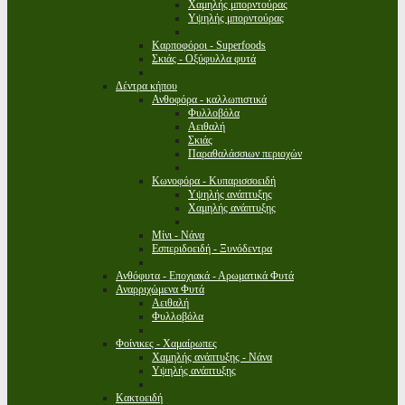
Χαμηλής μπορντούρας
Υψηλής μπορντούρας
Καρποφόροι - Superfoods
Σκιάς - Οξύφυλλα φυτά
Δέντρα κήπου
Ανθοφόρα - καλλωπιστικά
Φυλλοβόλα
Αειθαλή
Σκιάς
Παραθαλάσσιων περιοχών
Κωνοφόρα - Κυπαρισσοειδή
Υψηλής ανάπτυξης
Χαμηλής ανάπτυξης
Μίνι - Νάνα
Εσπεριδοειδή - Ξυνόδεντρα
Ανθόφυτα - Εποχιακά - Αρωματικά Φυτά
Αναρριχώμενα Φυτά
Αειθαλή
Φυλλοβόλα
Φοίνικες - Χαμαίρωπες
Χαμηλής ανάπτυξης - Νάνα
Υψηλής ανάπτυξης
Κακτοειδή