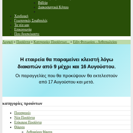
Βιβλία
Διακοσμητικά Κήπου
Χονδρική
Γεωπονικές Συμβουλές
Τα νέα μας
Επικοινωνία
Που βρισκόμαστε
Αρχική
»
Προϊόντα
»
Κατηγορίες Προϊόντων...
»
Είδη Φυτωρίου - Ανθοπωλείου
Η εταιρεία θα παραμείνει κλειστή λόγω
διακοπών από 9 μέχρι και 16 Αυγούστου.
Οι παραγγελίες που θα προκύψουν θα εκτελεστούν
από 17 Αυγούστου και μετά.
κατηγορίες
προιόντων
Προσφορές
Νέα Προϊόντα
Επίκαιρα Προϊόντα
Θάμνοι
Ανθοφόροι θάμνοι