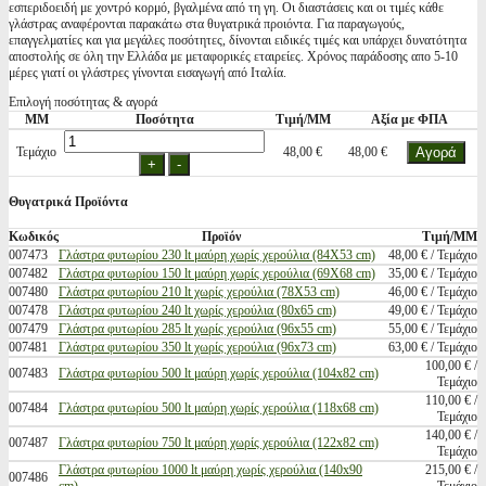
εσπεριδοειδή με χοντρό κορμό, βγαλμένα από τη γη. Οι διαστάσεις και οι τιμές κάθε
γλάστρας αναφέρονται παρακάτω στα θυγατρικά προιόντα. Για παραγωγούς,
επαγγελματίες και για μεγάλες ποσότητες, δίνονται ειδικές τιμές και υπάρχει δυνατότητα
αποστολής σε όλη την Ελλάδα με μεταφορικές εταιρείες. Χρόνος παράδοσης απο 5-10
μέρες γιατί οι γλάστρες γίνονται εισαγωγή από Ιταλία.
Επιλογή ποσότητας & αγορά
ΜΜ
Ποσότητα
Τιμή/ΜΜ
Αξία με ΦΠΑ
Τεμάχιο
48,00 €
48,00 €
Θυγατρικά Προϊόντα
Κωδικός
Προϊόν
Τιμή/ΜΜ
007473
Γλάστρα φυτωρίου 230 lt μαύρη χωρίς χερούλια (84X53 cm)
48,00 € / Τεμάχιο
007482
Γλάστρα φυτωρίου 150 lt μαύρη χωρίς χερούλια (69Χ68 cm)
35,00 € / Τεμάχιο
007480
Γλάστρα φυτωρίου 210 lt χωρίς χερούλια (78X53 cm)
46,00 € / Τεμάχιο
007478
Γλάστρα φυτωρίου 240 lt χωρίς χερούλια (80x65 cm)
49,00 € / Τεμάχιο
007479
Γλάστρα φυτωρίου 285 lt χωρίς χερούλια (96x55 cm)
55,00 € / Τεμάχιο
007481
Γλάστρα φυτωρίου 350 lt χωρίς χερούλια (96x73 cm)
63,00 € / Τεμάχιο
100,00 € /
007483
Γλάστρα φυτωρίου 500 lt μαύρη χωρίς χερούλια (104x82 cm)
Τεμάχιο
110,00 € /
007484
Γλάστρα φυτωρίου 500 lt μαύρη χωρίς χερούλια (118x68 cm)
Τεμάχιο
140,00 € /
007487
Γλάστρα φυτωρίου 750 lt μαύρη χωρίς χερούλια (122x82 cm)
Τεμάχιο
Γλάστρα φυτωρίου 1000 lt μαύρη χωρίς χερούλια (140x90
215,00 € /
007486