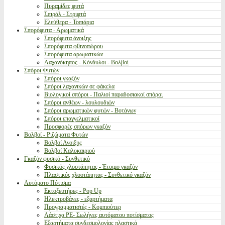
Πυραμίδες φυτά
Σπιράλ - Στριφτά
Ελεύθερα - Τοπιάρια
Σπορόφυτα - Αρωματικά
Σπορόφυτα άνοιξης
Σπορόφυτα φθινοπώρου
Σπορόφυτα αρωματικών
Λαχανόκηπος - Κόνδυλοι - Βολβοί
Σπόροι Φυτών
Σπόροι γκαζόν
Σπόροι λαχανικών σε φάκελα
Βιολογικοί σπόροι - Παλιοί παραδοσιακοί σπόροι
Σπόροι ανθέων - λουλουδιών
Σπόροι αρωματικών φυτών - Βοτάνων
Σπόροι επαγγελματικοί
Προσφορές σπόρων γκαζόν
Βολβοί - Ριζώματα Φυτών
Βολβοί Ανοιξης
Βολβοί Καλοκαιριού
Γκαζόν φυσικό - Συνθετικό
Φυσικός χλοοτάπητας - Έτοιμο γκαζόν
Πλαστικός χλοοτάπητας - Συνθετικό γκαζόν
Αυτόματο Πότισμα
Εκτοξευτήρες - Pop Up
Ηλεκτροβάνες - εξαρτήματα
Προγραμματιστές - Κομπιούτερ
Λάστιχα PE- Σωλήνες αυτόματου ποτίσματος
Εξαρτήματα συνδεσμολογίας πλαστικά