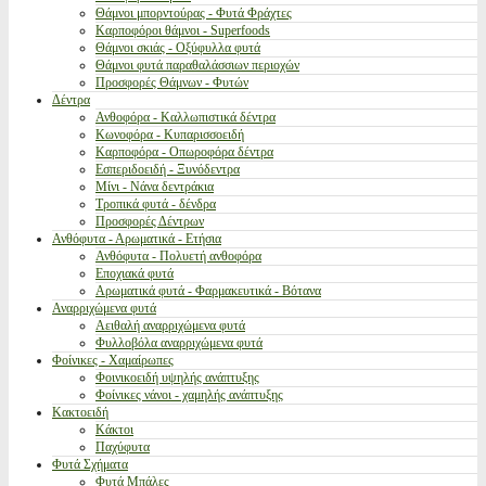
Θάμνοι μπορντούρας - Φυτά Φράχτες
Καρποφόροι θάμνοι - Superfoods
Θάμνοι σκιάς - Οξύφυλλα φυτά
Θάμνοι φυτά παραθαλάσσιων περιοχών
Προσφορές Θάμνων - Φυτών
Δέντρα
Ανθοφόρα - Καλλωπιστικά δέντρα
Κωνοφόρα - Κυπαρισσοειδή
Καρποφόρα - Οπωροφόρα δέντρα
Εσπεριδοειδή - Ξυνόδεντρα
Μίνι - Νάνα δεντράκια
Τροπικά φυτά - δένδρα
Προσφορές Δέντρων
Ανθόφυτα - Αρωματικά - Ετήσια
Ανθόφυτα - Πολυετή ανθοφόρα
Εποχιακά φυτά
Αρωματικά φυτά - Φαρμακευτικά - Βότανα
Αναρριχώμενα φυτά
Αειθαλή αναρριχώμενα φυτά
Φυλλοβόλα αναρριχώμενα φυτά
Φοίνικες - Χαμαίρωπες
Φοινικοειδή υψηλής ανάπτυξης
Φοίνικες νάνοι - χαμηλής ανάπτυξης
Κακτοειδή
Κάκτοι
Παχύφυτα
Φυτά Σχήματα
Φυτά Μπάλες