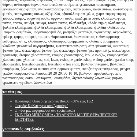
περγκολες, καφασωτά, καφασωτα, θάμνοι μπορντούρας, θαμνοι μπορντουρας, ανθοφόροι
θάμνοι, ανθοφοροι θαμνοι, γεωπονικά καταστήματα, γεωπονικα καταστηματα,
εγκυκλοπαίδεια φυτών, εγκυκλοπαιδεια φυτών, φωτο φυτων, φωτό φυτών, φωτογραφίες
φυτών, φωτογραφιες φυτων, οξύφυλλα, οξυφυλλα φυτα, χώμα, χωμα, τύρφη, τυρφη,
χούμος, χουμος, οργανική ουσία, οργανικη ουσια, κλαδεμένα φυτά, κλαδεμενα φυτα,
τσάπα, τσαπα, φτυάρι, φτυαρι, τσάπα, τσαπα, κλαδευτήρι, κλαδευτήρια, κλαδευτηρι,
ψαλίδια κλαδέματος, ψαλίδι κλαδέματος, ψαλιδι κλαδεματος, ψαλιδια κλαδεματος,
μπορντουροψάλιδα, μπορντουροψαλιδο, μεσηνέζα, μεσηνεζα, ακροκόπτης, ακροκόπτης,
τρίμερ, τριμερ, τρίμμερ, τριμμερ, θαμνοκοπτικό, θαμνοκοπτικο, ευθυγραμμιστης,
ευθυγραμμιστής, κλαδοφάγος, κλαδοφαγος, θρυμματιστής κλαδιών, θρυμματιστης
κλαδιων, ψεκαστικά συγκροτήματα, ψεκαστικα συγκροτηματα, ψεκαστικά, ψεκαστικα,
ψεκαστήρες, ψεκαστηρες, ψεκαστήρι, ψεκαστηρι, ψεκαστήρες προπίεσης, ψεκαστηρες
προπιεσης, έτοιμος χλοοτάπητας, ετοιμος χλοοταπητας, έτοιμο γκαζόν, ετοιμο γκαζον,
χλοοτάπητας, χλοοταπητας, sod, lawn, e shop, e garden shop, e shop garden, garden shop,
shop garden, free shop garden, free shop, e free shop, βιολογικη ντοματα, βιολογικα
σπορόφυτα, βελτιωτικα σκευασματα, ορμονες φυτων, εκτοξευτηρες τσαφ-τσαφ, μειγμα
γκαζον, ακαρεοκτόνα, λιπασμα 20-20-20, 30-10-10, βιολογικη προστασία φυτων,
πατατοσπορος, σακοι μανιταριών, μουσαμάδες, διχτυά σκίασης λαχανικών, pop-up
γραναζωτα γηπέδων, ζιζανιοκτόνα
τα
νέα μας
Προσφορά: Όλοι οι χειμερινοί Βολβόι -50% έως 15/2
Φειγιόα: Καλλιέργεια απο ''χρυσάφι''
Oι νέοι μας λογαριασμοί στα social media
ΓΚΙΝΓΚΟ ΜΠΙΛΟΜΠΑ - ΤΟ ΔΕΝΤΡΟ ΜΕ ΤΙΣ ΘΕΡΑΠΕΥΤΙΚΕΣ
ΙΔΙΟΤΗΤΕΣ
γεωπονικές
συμβουλές