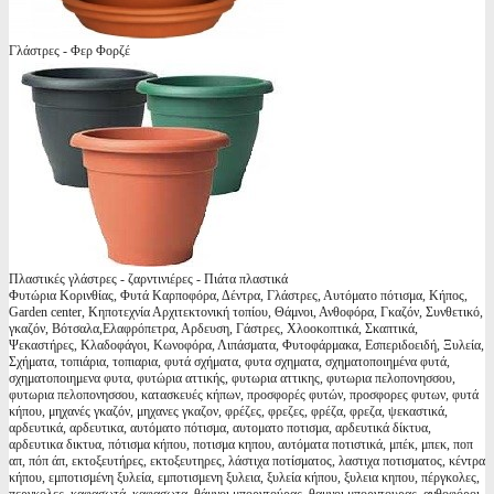
Γλάστρες - Φερ Φορζέ
Πλαστικές γλάστρες - ζαρντινιέρες - Πιάτα πλαστικά
Φυτώρια Κορινθίας, Φυτά Καρποφόρα, Δέντρα, Γλάστρες, Αυτόματο πότισμα, Κήπος,
Garden center, Κηποτεχνία Αρχιτεκτονική τοπίου, Θάμνοι, Ανθοφόρα, Γκαζόν, Συνθετικό,
γκαζόν, Βότσαλα,Ελαφρόπετρα, Αρδευση, Γάστρες, Χλοοκοπτικά, Σκαπτικά,
Ψεκαστήρες, Κλαδοφάγοι, Κωνοφόρα, Λιπάσματα, Φυτοφάρμακα, Εσπεριδοειδή, Ξυλεία,
Σχήματα, τοπιάρια, τοπιαρια, φυτά σχήματα, φυτα σχηματα, σχηματοποιημένα φυτά,
σχηματοποιημενα φυτα, φυτώρια αττικής, φυτωρια αττικης, φυτωρια πελοπονησσου,
φυτωρια πελοπονησσου, κατασκευές κήπων, προσφορές φυτών, προσφορες φυτων, φυτά
κήπου, μηχανές γκαζόν, μηχανες γκαζον, φρέζες, φρεζες, φρέζα, φρεζα, ψεκαστικά,
αρδευτικά, αρδευτικα, αυτόματο πότισμα, αυτοματο ποτισμα, αρδευτικά δίκτυα,
αρδευτικα δικτυα, πότισμα κήπου, ποτισμα κηπου, αυτόματα ποτιστικά, μπέκ, μπεκ, ποπ
απ, πόπ άπ, εκτοξευτήρες, εκτοξευτηρες, λάστιχα ποτίσματος, λαστιχα ποτισματος, κέντρα
κήπου, εμποτισμένη ξυλεία, εμποτισμενη ξυλεια, ξυλεία κήπου, ξυλεια κηπου, πέργκολες,