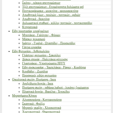
Σκόνες - κόκκοι απεντομώσεων
Τζέλ απεντομώσεων - Ετοιμόχρηστα δολώματα gel
Ποντικοφάρμακα - μυοκτόνα - αρουραιοκτόνα
Απωθητικά ζώων - πουλιών - ποντικών - φιδιών
Απωθητικά - βιοκτόνα
Δολωματικοί σταθμοί - κόλλες ποντικών - ποντικοπαγίδες
Κτηνιατρικά
Είδη προστασίας εργαζομένων
Μποτάκια - Γαλότσες - Φόρμες
Μάσκες ψεκασμού
Ιμάντες - Γυαλιά - Ωτασπίδες - Προσωπίδες
Γάντια εργασίας
Είδη Φυτωρίου - Ανθοπωλείου
Γλάστρες φυτωρίου - Σακούλες
Δίσκοι σποράς - Παλετάκια φύτευσης
Γλαστράκια - Υποστρώματα JIFFY
Είδη συσκευασίας - Ταμπελάκια - Ράφιες - Κορδόνια
Κουβάδες - Ζεμπίλια
Προσφορές ειδών φυτωρίου
Οικολογικά σκεύη- Πυρίμαχα - Inox
Ανοξείδωτα δοχεία - Inox
Πυρίμαχα σκεύη - πιθάρια λαδιού - λεκάνες ζυμώματος
Πλαστικά δοχεία - Βαρέλια - Τενεκέδες
Μηχανήματα Κήπου
Αλυσσοπρίονα - Κονταροπρίονα
Σκαπτικά - Φρέζες
Μηχανές γκαζόν - Χλοοκοπτικά
Χορτοκοπτικά - Θαμνοκοπτικά