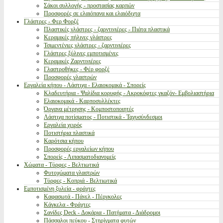
Σάκοι συλλογής - προστασίας καρπών
Προσφορές σε ελαιόπανα και ελαιόδιχτα
Γλάστρες - Φερ Φορζέ
Πλαστικές γλάστρες - ζαρντινιέρες - Πιάτα πλαστικά
Κεραμικές πήλινες γλάστρες
Τσιμεντένιες γλάστρες - ζαρντινιέρες
Γλάστρες ξύλινες εμποτισμένες
Κεραμικές Ζαρντινιέρες
Γλαστροθήκες - Φέρ φορζέ
Προσφορές γλαστρών
Εργαλεία κήπου - Λάστιχα - Ελαιοκομικά - Σπορείς
Κλαδευτήρια - Ψαλίδια κορυφής - Ακροκόφτες γκαζόν- Εμβολιαστήρια
Ελαιοκομικά - Καρποσυλλέκτες
Όργανα μέτρησης - Κομποστοποιητές
Λάστιχα ποτίσματος - Ποτιστικά - Ταχυσύνδεσμοι
Εργαλεία χειρός
Ποτιστήρια πλαστικά
Καρότσια κήπου
Προσφορές εργαλείων κήπου
Σπορείς - Λιπασματοδιανομείς
Χώματα - Τύρφες - Βελτιωτικά
Φυτοχώματα γλαστρών
Τύρφες - Κοπριά - Βελτιωτικά
Εμποτισμένη ξυλεία - φράχτες
Καφασωτά - Πάνελ - Πέργκολες
Κάγκελα - Φράχτες
Σανίδες Deck - Δοκάρια - Πατήματα - Διάδρομοι
Πάσσαλοι πεύκου - Στηρίγματα φυτών