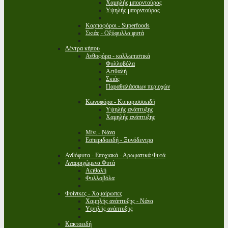
Χαμηλής μπορντούρας
Υψηλής μπορντούρας
Καρποφόροι - Superfoods
Σκιάς - Οξύφυλλα φυτά
Δέντρα κήπου
Ανθοφόρα - καλλωπιστικά
Φυλλοβόλα
Αειθαλή
Σκιάς
Παραθαλάσσιων περιοχών
Κωνοφόρα - Κυπαρισσοειδή
Υψηλής ανάπτυξης
Χαμηλής ανάπτυξης
Μίνι - Νάνα
Εσπεριδοειδή - Ξυνόδεντρα
Ανθόφυτα - Εποχιακά - Αρωματικά Φυτά
Αναρριχώμενα Φυτά
Αειθαλή
Φυλλοβόλα
Φοίνικες - Χαμαίρωπες
Χαμηλής ανάπτυξης - Νάνα
Υψηλής ανάπτυξης
Κακτοειδή