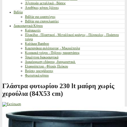
Αξεσουάρ μεταλλικά - Βάσεις
Αποθήκες κήπου ξύλινες
Βιβλία
Βιβλία για ερασιτέχνες
Βιβλία για επαγγελματίες
Διακοσμητικά Κήπου
Καλαμωτές
Πλακίδια - Πλαστικοί - Μεταλλικοί φράχτες - Πέργκολες - Πράσινοι
τοίχοι
Καλάμια Bamboo
Καμπανάκια αυλόπορτας - Μικροέπιπλα
Κεραμικά τοίχου - Πήλινες παραστάσεις
Τσιμέντινα διακοσμητικά
Διαμόρφωση εδάφους -διαχωριστικά.
Ελαφρόπετρα - Φλοιός Πεύκου
Βρύσες ορειχάλκινες
Φωτιστικά κήπου
Γλάστρα φυτωρίου 230 lt μαύρη χωρίς
χερούλια (84X53 cm)