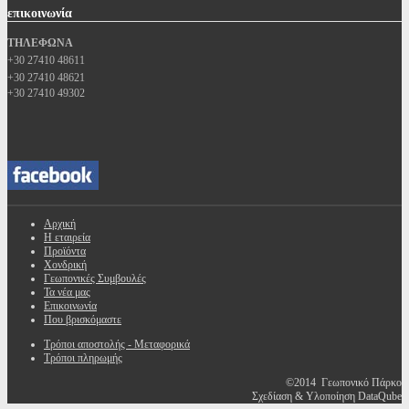
επικοινωνία
ΤΗΛΕΦΩΝΑ
+30 27410 48611
+30 27410 48621
+30 27410 49302
Αρχική
Η εταιρεία
Προϊόντα
Χονδρική
Γεωπονικές Συμβουλές
Τα νέα μας
Επικοινωνία
Που βρισκόμαστε
Τρόποι αποστολής - Μεταφορικά
Τρόποι πληρωμής
©2014 Γεωπονικό Πάρκο
Σχεδίαση & Υλοποίηση DataQube