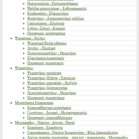
Πολυεργαλεία - Πολυμηχανήματα
Ψαλίδια μπορντούρας - Ευθυγραμμιστές
Κλαδοφάγοι - Εξαερωτήρες
Φυσητήρες - Απορροφητήρες φύλλων
Γαιοτρύπανα - Πλυστικά
Σχίστες Ξύλων - Κορμών
Προσφορές μηχανημάτων
Ψεκαστικά - Αντλίες
Ψεκαστικά Βυτία εδάφους
Αντλίες - Πιεστικά
Νεφελοψεκαστήρες - Θειωτήρες
Εξαρτήματα ψεκαστικών
Προσφορές ψεκαστικών
Ψεκαστήρες
Ψεκαστήρες προπίεσης
Ψεκαστήρες Πλάτης - Επινώτιοι
Ψεκαστήρες μπαταρίας - βενζίνης
Ψεκαστήρες ζιζανιοκτονίας
Νεφελοψεκαστήρες - Θειωτήρες
Προσφορές ψεκαστήρων
Μηχανήματα Ελαιοκομίας
Ελαιοραβδιστικά μηχανήματα
Γεννήτριες - Δυναμό - Μετασχηματιστές
Προσφορές ελαιοραβδιστικών
Μουσαμάδες - Νάυλον - Δίχτυα - Πανιά
Ελαιόπανα - Ελαιόδιχτα
Γαιουφάσματα - Νάυλον θερμοκηπίου - Φίλμ εδαφοκάλυψης
Δίχτυα σκίασης-προστασίας - παγετού - αναρρίχησης - Μουσαμάδες