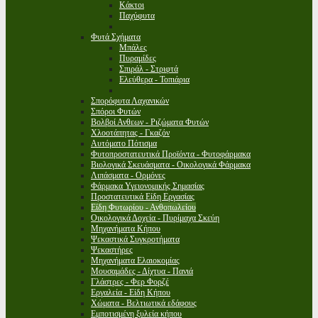
Κάκτοι
Παχύφυτα
Φυτά Σχήματα
Μπάλες
Πυραμίδες
Σπιράλ - Στριφτά
Ελεύθερα - Τοπιάρια
Σπορόφυτα Λαχανικών
Σπόροι Φυτών
Βολβοί Ανθεων - Ριζώματα Φυτών
Χλοοτάπητας - Γκαζόν
Αυτόματο Πότισμα
Φυτοπροστατευτικά Προϊόντα - Φυτοφάρμακα
Βιολογικά Σκευάσματα - Οικολογικά Φάρμακα
Λιπάσματα - Ορμόνες
Φάρμακα Υγειονομικής Σημασίας
Προστατευτικά Είδη Εργασίας
Είδη Φυτωρίου - Ανθοπωλείου
Οικολογικά Δοχεία - Πυρίμαχα Σκεύη
Μηχανήματα Κήπου
Ψεκαστικά Συγκροτήματα
Ψεκαστήρες
Μηχανήματα Ελαιοκομίας
Μουσαμάδες - Δίχτυα - Πανιά
Γλάστρες - Φερ Φορζέ
Εργαλεία - Είδη Κήπου
Χώματα - Βελτιωτικά εδάφους
Εμποτισμένη ξυλεία κήπου