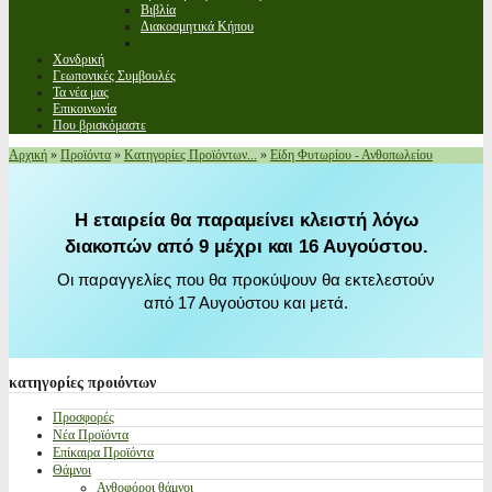
Βιβλία
Διακοσμητικά Κήπου
Χονδρική
Γεωπονικές Συμβουλές
Τα νέα μας
Επικοινωνία
Που βρισκόμαστε
Αρχική
»
Προϊόντα
»
Κατηγορίες Προϊόντων...
»
Είδη Φυτωρίου - Ανθοπωλείου
Η εταιρεία θα παραμείνει κλειστή λόγω
διακοπών από 9 μέχρι και 16 Αυγούστου.
Οι παραγγελίες που θα προκύψουν θα εκτελεστούν
από 17 Αυγούστου και μετά.
κατηγορίες
προιόντων
Προσφορές
Νέα Προϊόντα
Επίκαιρα Προϊόντα
Θάμνοι
Ανθοφόροι θάμνοι