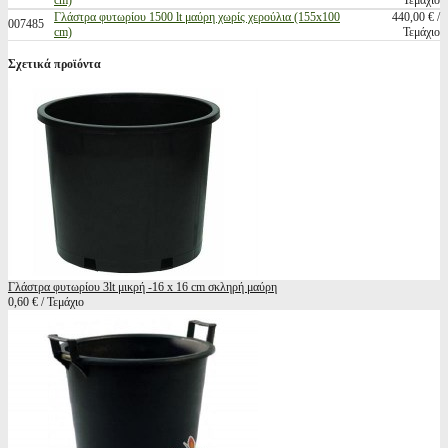
cm)
Τεμάχιο
Γλάστρα φυτωρίου 1500 lt μαύρη χωρίς χερούλια (155x100
440,00 € /
007485
cm)
Τεμάχιο
Σχετικά προϊόντα
Γλάστρα φυτωρίου 3lt μικρή -16 x 16 cm σκληρή μαύρη
0,60 € / Τεμάχιο