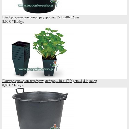
Γλάστρα φυτωρίου μαύρη με χερούλια 35 lt - 40x32 cm
8,00 € / Τεμάχιο
Γλάστρα φυτωρίου τετράγωνη σκληρή - 10 x 17(Υ) cm -1,4 lt μαύρη
0,80 € / Τεμάχιο