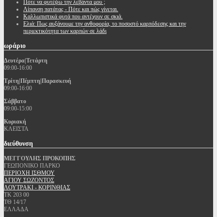
Πότε να φυτέψω την λεβάντα μου ;
Λίπανση πατάτας - Πότε και πώς γίνεται.
Καλλωπιστικά φυτά που αντέχουν σε σκιά.
Ελιά: Πως αυξάνουμε την ανθοφορία, το ποσοστό καρπόδεσης και την
περιεκτικότητα των καρπών σε λάδι
ωράριο
Δευτέρα|Τετάρτη
09:00-16:00
Τρίτη|Πέμπτη|Παρασκευή
09:00-16:00
Σάββατο
09:00-15:00
Κυριακή
ΚΛΕΙΣΤΑ
διεύθυνση
ΜΕΓΓΟΥΛΗΣ ΠΡΟΚΟΠΗΣ
ΓΕΩΠΟΝΙΚΟ ΠΑΡΚΟ
ΠΕΡΙΟΧΗ ΙΣΘΜΟΥ
ΑΓΙΟΥ ΣΩΖΟΝΤΟΣ
ΛΟΥΤΡΑΚΙ - ΚΟΡΙΝΘΙΑΣ
ΤΚ 203 00
ΤΘ 14/17
ΕΛΛΑΔΑ