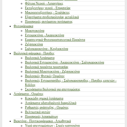
Φίλτρα Νερού - Λιπαντήρες
Εκτοξευτήρες νερού - Επιφανείας
Μικροεκτοξευτήρες - Σταλάκτες
Εξαρτήματα συνδεσμολογίας μεταλλικά
Προσφορές αυτόματου ποτίσματος
Φυτοφάρμακα
Μυκητοκτόνα
Εντομοκτόνα - Ακαρεοκτόνα
Ερασιτεχνικά Φυτοπροστατευτικά Προιόντα
Ζιζανιοκτόνα
Σαλιγκαροκτόνα - Κοχλιοκτόνα
Βιολογικά φάρμακα - Παγίδες
Βιολογικά Λιπάσματα
Βιολογικά Εντομοκτόνα - Ακαρεοκτόνα - Σαλιγκαροκτόνα
Βιολογικά προιόντα προστασίας
Βιολογικά Μυκητοκτόνα - Ζιζανιοκτόνα
Βιολογικές Φυτικές Ορμόνες
Βιολογικές Εντομοπαγίδες - Σαλιγκαροπαγίδες - Παγίδες ερπετών -
Κόλλες
Σκευάσματα βιολογικά για απεντομώσεις
Λιπάσματα - Ορμόνες
Κοκκώδη χημικά λιπάσματα
Λιπάσματα υδατοδιαλυτά διαφυλλικά
Ρυθμιστές ανάπτυξης - Ορμόνες
Βελτιωτικά φυτών
Προσφορές λιπασμάτων
Βιοκτόνα - Ποντικοφάρμακα - Απωθητικά
Υγρά απεντομώσεων - Σπρέυ καπνογόνα