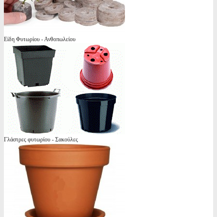
Είδη Φυτωρίου - Ανθοπωλείου
Γλάστρες φυτωρίου - Σακούλες