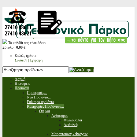
Το καλάθι σας είναι άδειο.
Σύνολο :
0,00 €
Καλώς ήρθατε
Σύνδεση | Εγγραφή
Αρχική
Η εταιρεία
Προϊόντα
Προσφορές...
Νέα Προϊόντα...
Επίκαιρα προϊόντα
Κατηγορίες Προϊόντων...
Θάμνοι
Ανθοφόροι
Φυλλοβόλοι
Αειθαλείς
Μπορντούρας - Φράχτες