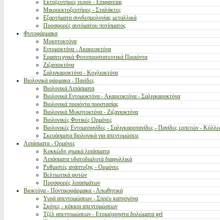
Εκτοξευτήρες νερού - Επιφανείας
Μικροεκτοξευτήρες - Σταλάκτες
Εξαρτήματα συνδεσμολογίας μεταλλικά
Προσφορές αυτόματου ποτίσματος
Φυτοφάρμακα
Μυκητοκτόνα
Εντομοκτόνα - Ακαρεοκτόνα
Ερασιτεχνικά Φυτοπροστατευτικά Προιόντα
Ζιζανιοκτόνα
Σαλιγκαροκτόνα - Κοχλιοκτόνα
Βιολογικά φάρμακα - Παγίδες
Βιολογικά Λιπάσματα
Βιολογικά Εντομοκτόνα - Ακαρεοκτόνα - Σαλιγκαροκτόνα
Βιολογικά προιόντα προστασίας
Βιολογικά Μυκητοκτόνα - Ζιζανιοκτόνα
Βιολογικές Φυτικές Ορμόνες
Βιολογικές Εντομοπαγίδες - Σαλιγκαροπαγίδες - Παγίδες ερπετών - Κόλλε
Σκευάσματα βιολογικά για απεντομώσεις
Λιπάσματα - Ορμόνες
Κοκκώδη χημικά λιπάσματα
Λιπάσματα υδατοδιαλυτά διαφυλλικά
Ρυθμιστές ανάπτυξης - Ορμόνες
Βελτιωτικά φυτών
Προσφορές λιπασμάτων
Βιοκτόνα - Ποντικοφάρμακα - Απωθητικά
Υγρά απεντομώσεων - Σπρέυ καπνογόνα
Σκόνες - κόκκοι απεντομώσεων
Τζέλ απεντομώσεων - Ετοιμόχρηστα δολώματα gel