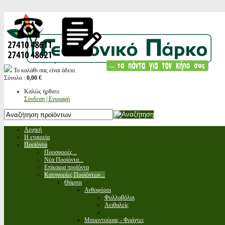
Το καλάθι σας είναι άδειο.
Σύνολο :
0,00 €
Καλώς ήρθατε
Σύνδεση | Εγγραφή
Αρχική
Η εταιρεία
Προϊόντα
Προσφορές...
Νέα Προϊόντα...
Επίκαιρα προϊόντα
Κατηγορίες Προϊόντων...
Θάμνοι
Ανθοφόροι
Φυλλοβόλοι
Αειθαλείς
Μπορντούρας - Φράχτες