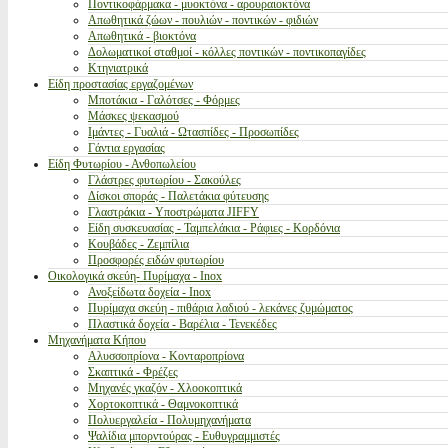
Ποντικοφάρμακα - μυοκτόνα - αρουραιοκτόνα
Απωθητικά ζώων - πουλιών - ποντικών - φιδιών
Απωθητικά - βιοκτόνα
Δολωματικοί σταθμοί - κόλλες ποντικών - ποντικοπαγίδες
Κτηνιατρικά
Είδη προστασίας εργαζομένων
Μποτάκια - Γαλότσες - Φόρμες
Μάσκες ψεκασμού
Ιμάντες - Γυαλιά - Ωτασπίδες - Προσωπίδες
Γάντια εργασίας
Είδη Φυτωρίου - Ανθοπωλείου
Γλάστρες φυτωρίου - Σακούλες
Δίσκοι σποράς - Παλετάκια φύτευσης
Γλαστράκια - Υποστρώματα JIFFY
Είδη συσκευασίας - Ταμπελάκια - Ράφιες - Κορδόνια
Κουβάδες - Ζεμπίλια
Προσφορές ειδών φυτωρίου
Οικολογικά σκεύη- Πυρίμαχα - Inox
Ανοξείδωτα δοχεία - Inox
Πυρίμαχα σκεύη - πιθάρια λαδιού - λεκάνες ζυμώματος
Πλαστικά δοχεία - Βαρέλια - Τενεκέδες
Μηχανήματα Κήπου
Αλυσσοπρίονα - Κονταροπρίονα
Σκαπτικά - Φρέζες
Μηχανές γκαζόν - Χλοοκοπτικά
Χορτοκοπτικά - Θαμνοκοπτικά
Πολυεργαλεία - Πολυμηχανήματα
Ψαλίδια μπορντούρας - Ευθυγραμμιστές