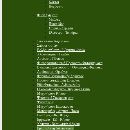
Κάκτοι
Παχύφυτα
Φυτά Σχήματα
Μπάλες
Πυραμίδες
Σπιράλ - Στριφτά
Ελεύθερα - Τοπιάρια
Σπορόφυτα Λαχανικών
Σπόροι Φυτών
Βολβοί Ανθεων - Ριζώματα Φυτών
Χλοοτάπητας - Γκαζόν
Αυτόματο Πότισμα
Φυτοπροστατευτικά Προϊόντα - Φυτοφάρμακα
Βιολογικά Σκευάσματα - Οικολογικά Φάρμακα
Λιπάσματα - Ορμόνες
Φάρμακα Υγειονομικής Σημασίας
Προστατευτικά Είδη Εργασίας
Είδη Φυτωρίου - Ανθοπωλείου
Οικολογικά Δοχεία - Πυρίμαχα Σκεύη
Μηχανήματα Κήπου
Ψεκαστικά Συγκροτήματα
Ψεκαστήρες
Μηχανήματα Ελαιοκομίας
Μουσαμάδες - Δίχτυα - Πανιά
Γλάστρες - Φερ Φορζέ
Εργαλεία - Είδη Κήπου
Χώματα - Βελτιωτικά εδάφους
Εμποτισμένη ξυλεία κήπου