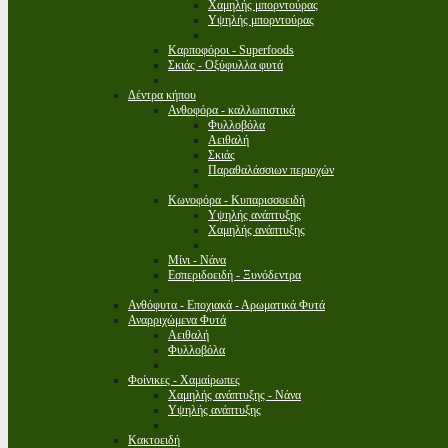
Χαμηλής μπορντούρας
Υψηλής μπορντούρας
Καρποφόροι - Superfoods
Σκιάς - Οξύφυλλα φυτά
Δέντρα κήπου
Ανθοφόρα - καλλωπιστικά
Φυλλοβόλα
Αειθαλή
Σκιάς
Παραθαλάσσιων περιοχών
Κωνοφόρα - Κυπαρισσοειδή
Υψηλής ανάπτυξης
Χαμηλής ανάπτυξης
Μίνι - Νάνα
Εσπεριδοειδή - Ξυνόδεντρα
Ανθόφυτα - Εποχιακά - Αρωματικά Φυτά
Αναρριχώμενα Φυτά
Αειθαλή
Φυλλοβόλα
Φοίνικες - Χαμαίρωπες
Χαμηλής ανάπτυξης - Νάνα
Υψηλής ανάπτυξης
Κακτοειδή