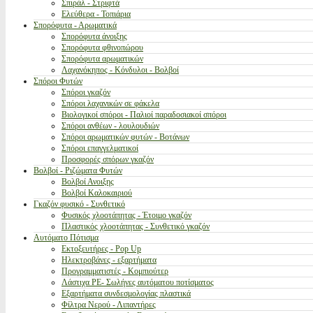
Σπιράλ - Στριφτά
Ελεύθερα - Τοπιάρια
Σπορόφυτα - Αρωματικά
Σπορόφυτα άνοιξης
Σπορόφυτα φθινοπώρου
Σπορόφυτα αρωματικών
Λαχανόκηπος - Κόνδυλοι - Βολβοί
Σπόροι Φυτών
Σπόροι γκαζόν
Σπόροι λαχανικών σε φάκελα
Βιολογικοί σπόροι - Παλιοί παραδοσιακοί σπόροι
Σπόροι ανθέων - λουλουδιών
Σπόροι αρωματικών φυτών - Βοτάνων
Σπόροι επαγγελματικοί
Προσφορές σπόρων γκαζόν
Βολβοί - Ριζώματα Φυτών
Βολβοί Ανοιξης
Βολβοί Καλοκαιριού
Γκαζόν φυσικό - Συνθετικό
Φυσικός χλοοτάπητας - Έτοιμο γκαζόν
Πλαστικός χλοοτάπητας - Συνθετικό γκαζόν
Αυτόματο Πότισμα
Εκτοξευτήρες - Pop Up
Ηλεκτροβάνες - εξαρτήματα
Προγραμματιστές - Κομπιούτερ
Λάστιχα PE- Σωλήνες αυτόματου ποτίσματος
Εξαρτήματα συνδεσμολογίας πλαστικά
Φίλτρα Νερού - Λιπαντήρες