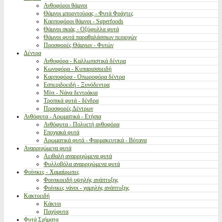
Ανθοφόροι θάμνοι
Θάμνοι μπορντούρας - Φυτά Φράχτες
Καρποφόροι θάμνοι - Superfoods
Θάμνοι σκιάς - Οξύφυλλα φυτά
Θάμνοι φυτά παραθαλάσσιων περιοχών
Προσφορές Θάμνων - Φυτών
Δέντρα
Ανθοφόρα - Καλλωπιστικά δέντρα
Κωνοφόρα - Κυπαρισσοειδή
Καρποφόρα - Οπωροφόρα δέντρα
Εσπεριδοειδή - Ξυνόδεντρα
Μίνι - Νάνα δεντράκια
Τροπικά φυτά - δένδρα
Προσφορές Δέντρων
Ανθόφυτα - Αρωματικά - Ετήσια
Ανθόφυτα - Πολυετή ανθοφόρα
Εποχιακά φυτά
Αρωματικά φυτά - Φαρμακευτικά - Βότανα
Αναρριχώμενα φυτά
Αειθαλή αναρριχώμενα φυτά
Φυλλοβόλα αναρριχώμενα φυτά
Φοίνικες - Χαμαίρωπες
Φοινικοειδή υψηλής ανάπτυξης
Φοίνικες νάνοι - χαμηλής ανάπτυξης
Κακτοειδή
Κάκτοι
Παχύφυτα
Φυτά Σχήματα