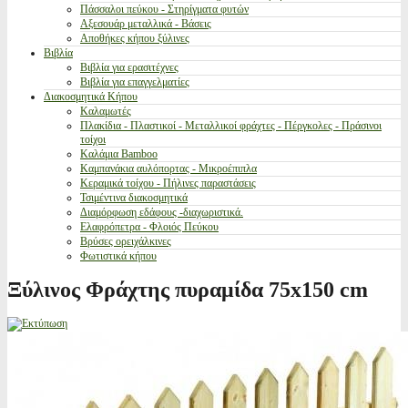
Πάσσαλοι πεύκου - Στηρίγματα φυτών
Αξεσουάρ μεταλλικά - Βάσεις
Αποθήκες κήπου ξύλινες
Βιβλία
Βιβλία για ερασιτέχνες
Βιβλία για επαγγελματίες
Διακοσμητικά Κήπου
Καλαμωτές
Πλακίδια - Πλαστικοί - Μεταλλικοί φράχτες - Πέργκολες - Πράσινοι
τοίχοι
Καλάμια Bamboo
Καμπανάκια αυλόπορτας - Μικροέπιπλα
Κεραμικά τοίχου - Πήλινες παραστάσεις
Τσιμέντινα διακοσμητικά
Διαμόρφωση εδάφους -διαχωριστικά.
Ελαφρόπετρα - Φλοιός Πεύκου
Βρύσες ορειχάλκινες
Φωτιστικά κήπου
Ξύλινος Φράχτης πυραμίδα 75x150 cm