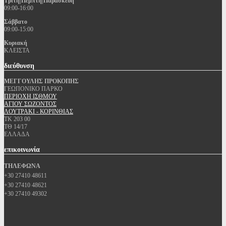
Τρίτη|Πέμπτη|Παρασκευή
09:00-16:00
Σάββατο
09:00-15:00
Κυριακή
ΚΛΕΙΣΤΑ
διεύθυνση
ΜΕΓΓΟΥΛΗΣ ΠΡΟΚΟΠΗΣ
ΓΕΩΠΟΝΙΚΟ ΠΑΡΚΟ
ΠΕΡΙΟΧΗ ΙΣΘΜΟΥ
ΑΓΙΟΥ ΣΩΖΟΝΤΟΣ
ΛΟΥΤΡΑΚΙ - ΚΟΡΙΝΘΙΑΣ
ΤΚ 203 00
ΤΘ 14/17
ΕΛΛΑΔΑ
επικοινωνία
ΤΗΛΕΦΩΝΑ
+30 27410 48611
+30 27410 48621
+30 27410 49302