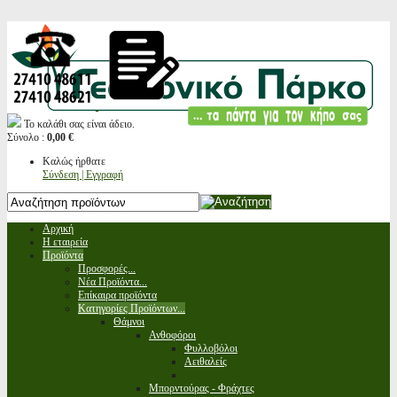
Το καλάθι σας είναι άδειο.
Σύνολο :
0,00 €
Καλώς ήρθατε
Σύνδεση | Εγγραφή
Αρχική
Η εταιρεία
Προϊόντα
Προσφορές...
Νέα Προϊόντα...
Επίκαιρα προϊόντα
Κατηγορίες Προϊόντων...
Θάμνοι
Ανθοφόροι
Φυλλοβόλοι
Αειθαλείς
Μπορντούρας - Φράχτες