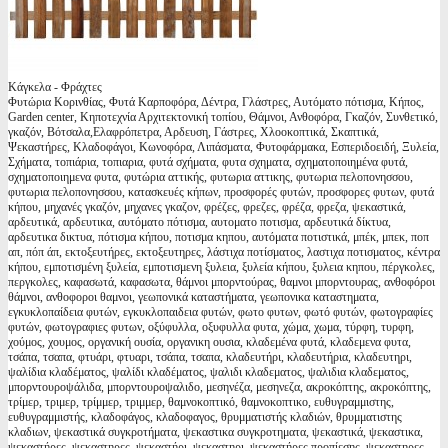
Κάγκελα - Φράχτες
Φυτώρια Κορινθίας, Φυτά Καρποφόρα, Δέντρα, Γλάστρες, Αυτόματο πότισμα, Κήπος,
Garden center, Κηποτεχνία Αρχιτεκτονική τοπίου, Θάμνοι, Ανθοφόρα, Γκαζόν, Συνθετικό,
γκαζόν, Βότσαλα,Ελαφρόπετρα, Αρδευση, Γάστρες, Χλοοκοπτικά, Σκαπτικά,
Ψεκαστήρες, Κλαδοφάγοι, Κωνοφόρα, Λιπάσματα, Φυτοφάρμακα, Εσπεριδοειδή, Ξυλεία,
Σχήματα, τοπιάρια, τοπιαρια, φυτά σχήματα, φυτα σχηματα, σχηματοποιημένα φυτά,
σχηματοποιημενα φυτα, φυτώρια αττικής, φυτωρια αττικης, φυτωρια πελοπονησσου,
φυτωρια πελοπονησσου, κατασκευές κήπων, προσφορές φυτών, προσφορες φυτων, φυτά
κήπου, μηχανές γκαζόν, μηχανες γκαζον, φρέζες, φρεζες, φρέζα, φρεζα, ψεκαστικά,
αρδευτικά, αρδευτικα, αυτόματο πότισμα, αυτοματο ποτισμα, αρδευτικά δίκτυα,
αρδευτικα δικτυα, πότισμα κήπου, ποτισμα κηπου, αυτόματα ποτιστικά, μπέκ, μπεκ, ποπ
απ, πόπ άπ, εκτοξευτήρες, εκτοξευτηρες, λάστιχα ποτίσματος, λαστιχα ποτισματος, κέντρα
κήπου, εμποτισμένη ξυλεία, εμποτισμενη ξυλεια, ξυλεία κήπου, ξυλεια κηπου, πέργκολες,
περγκολες, καφασωτά, καφασωτα, θάμνοι μπορντούρας, θαμνοι μπορντουρας, ανθοφόροι
θάμνοι, ανθοφοροι θαμνοι, γεωπονικά καταστήματα, γεωπονικα καταστηματα,
εγκυκλοπαίδεια φυτών, εγκυκλοπαιδεια φυτών, φωτο φυτων, φωτό φυτών, φωτογραφίες
φυτών, φωτογραφιες φυτων, οξύφυλλα, οξυφυλλα φυτα, χώμα, χωμα, τύρφη, τυρφη,
χούμος, χουμος, οργανική ουσία, οργανικη ουσια, κλαδεμένα φυτά, κλαδεμενα φυτα,
τσάπα, τσαπα, φτυάρι, φτυαρι, τσάπα, τσαπα, κλαδευτήρι, κλαδευτήρια, κλαδευτηρι,
ψαλίδια κλαδέματος, ψαλίδι κλαδέματος, ψαλιδι κλαδεματος, ψαλιδια κλαδεματος,
μπορντουροψάλιδα, μπορντουροψαλιδο, μεσηνέζα, μεσηνεζα, ακροκόπτης, ακροκόπτης,
τρίμερ, τριμερ, τρίμμερ, τριμμερ, θαμνοκοπτικό, θαμνοκοπτικο, ευθυγραμμιστης,
ευθυγραμμιστής, κλαδοφάγος, κλαδοφαγος, θρυμματιστής κλαδιών, θρυμματιστης
κλαδιων, ψεκαστικά συγκροτήματα, ψεκαστικα συγκροτηματα, ψεκαστικά, ψεκαστικα,
ψεκαστήρες, ψεκαστηρες, ψεκαστήρι, ψεκαστηρι, ψεκαστήρες προπίεσης, ψεκαστηρες