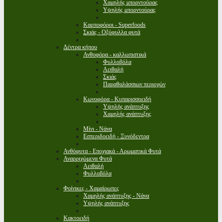
Χαμηλής μπορντούρας
Υψηλής μπορντούρας
Καρποφόροι - Superfoods
Σκιάς - Οξύφυλλα φυτά
Δέντρα κήπου
Ανθοφόρα - καλλωπιστικά
Φυλλοβόλα
Αειθαλή
Σκιάς
Παραθαλάσσιων περιοχών
Κωνοφόρα - Κυπαρισσοειδή
Υψηλής ανάπτυξης
Χαμηλής ανάπτυξης
Μίνι - Νάνα
Εσπεριδοειδή - Ξυνόδεντρα
Ανθόφυτα - Εποχιακά - Αρωματικά Φυτά
Αναρριχώμενα Φυτά
Αειθαλή
Φυλλοβόλα
Φοίνικες - Χαμαίρωπες
Χαμηλής ανάπτυξης - Νάνα
Υψηλής ανάπτυξης
Κακτοειδή