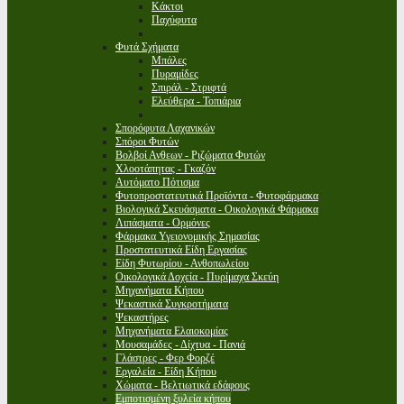
Κάκτοι
Παχύφυτα
Φυτά Σχήματα
Μπάλες
Πυραμίδες
Σπιράλ - Στριφτά
Ελεύθερα - Τοπιάρια
Σπορόφυτα Λαχανικών
Σπόροι Φυτών
Βολβοί Ανθεων - Ριζώματα Φυτών
Χλοοτάπητας - Γκαζόν
Αυτόματο Πότισμα
Φυτοπροστατευτικά Προϊόντα - Φυτοφάρμακα
Βιολογικά Σκευάσματα - Οικολογικά Φάρμακα
Λιπάσματα - Ορμόνες
Φάρμακα Υγειονομικής Σημασίας
Προστατευτικά Είδη Εργασίας
Είδη Φυτωρίου - Ανθοπωλείου
Οικολογικά Δοχεία - Πυρίμαχα Σκεύη
Μηχανήματα Κήπου
Ψεκαστικά Συγκροτήματα
Ψεκαστήρες
Μηχανήματα Ελαιοκομίας
Μουσαμάδες - Δίχτυα - Πανιά
Γλάστρες - Φερ Φορζέ
Εργαλεία - Είδη Κήπου
Χώματα - Βελτιωτικά εδάφους
Εμποτισμένη ξυλεία κήπου