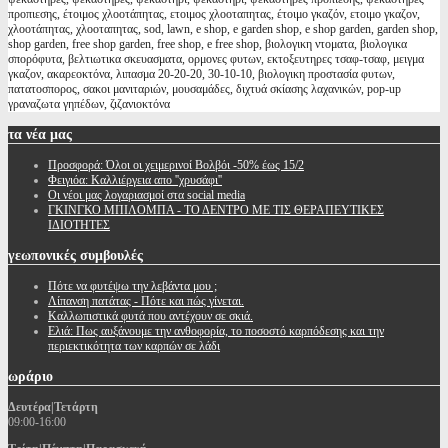
προπιεσης, έτοιμος χλοοτάπητας, ετοιμος χλοοταπητας, έτοιμο γκαζόν, ετοιμο γκαζον,
χλοοτάπητας, χλοοταπητας, sod, lawn, e shop, e garden shop, e shop garden, garden shop,
shop garden, free shop garden, free shop, e free shop, βιολογικη ντοματα, βιολογικα
σπορόφυτα, βελτιωτικα σκευασματα, ορμονες φυτων, εκτοξευτηρες τσαφ-τσαφ, μειγμα
γκαζον, ακαρεοκτόνα, λιπασμα 20-20-20, 30-10-10, βιολογικη προστασία φυτων,
πατατοσπορος, σακοι μανιταριών, μουσαμάδες, διχτυά σκίασης λαχανικών, pop-up
γραναζωτα γηπέδων, ζιζανιοκτόνα
τα
νέα μας
Προσφορά: Όλοι οι χειμερινοί Βολβόι -50% έως 15/2
Φειγιόα: Καλλιέργεια απο ''χρυσάφι''
Oι νέοι μας λογαριασμοί στα social media
ΓΚΙΝΓΚΟ ΜΠΙΛΟΜΠΑ - ΤΟ ΔΕΝΤΡΟ ΜΕ ΤΙΣ ΘΕΡΑΠΕΥΤΙΚΕΣ
ΙΔΙΟΤΗΤΕΣ
γεωπονικές
συμβουλές
Πότε να φυτέψω την λεβάντα μου ;
Λίπανση πατάτας - Πότε και πώς γίνεται.
Καλλωπιστικά φυτά που αντέχουν σε σκιά.
Ελιά: Πως αυξάνουμε την ανθοφορία, το ποσοστό καρπόδεσης και την
περιεκτικότητα των καρπών σε λάδι
ωράριο
Δευτέρα|Τετάρτη
09:00-16:00