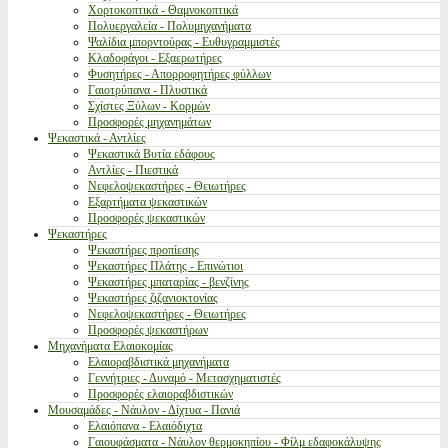
Χορτοκοπτικά - Θαμνοκοπτικά
Πολυεργαλεία - Πολυμηχανήματα
Ψαλίδια μπορντούρας - Ευθυγραμμιστές
Κλαδοφάγοι - Εξαερωτήρες
Φυσητήρες - Απορροφητήρες φύλλων
Γαιοτρύπανα - Πλυστικά
Σχίστες Ξύλων - Κορμών
Προσφορές μηχανημάτων
Ψεκαστικά - Αντλίες
Ψεκαστικά Βυτία εδάφους
Αντλίες - Πιεστικά
Νεφελοψεκαστήρες - Θειωτήρες
Εξαρτήματα ψεκαστικών
Προσφορές ψεκαστικών
Ψεκαστήρες
Ψεκαστήρες προπίεσης
Ψεκαστήρες Πλάτης - Επινώτιοι
Ψεκαστήρες μπαταρίας - βενζίνης
Ψεκαστήρες ζιζανιοκτονίας
Νεφελοψεκαστήρες - Θειωτήρες
Προσφορές ψεκαστήρων
Μηχανήματα Ελαιοκομίας
Ελαιοραβδιστικά μηχανήματα
Γεννήτριες - Δυναμό - Μετασχηματιστές
Προσφορές ελαιοραβδιστικών
Μουσαμάδες - Νάυλον - Δίχτυα - Πανιά
Ελαιόπανα - Ελαιόδιχτα
Γαιουφάσματα - Νάυλον θερμοκηπίου - Φίλμ εδαφοκάλυψης