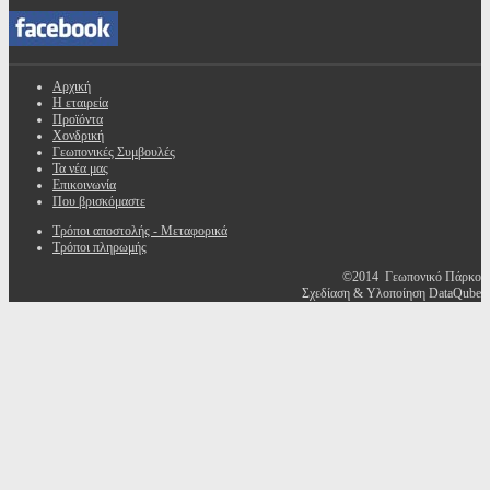
Αρχική
Η εταιρεία
Προϊόντα
Χονδρική
Γεωπονικές Συμβουλές
Τα νέα μας
Επικοινωνία
Που βρισκόμαστε
Τρόποι αποστολής - Μεταφορικά
Τρόποι πληρωμής
©2014 Γεωπονικό Πάρκο
Σχεδίαση & Υλοποίηση DataQube