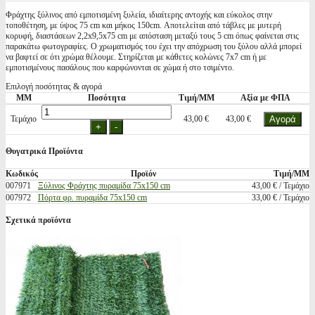
Φράχτης ξύλινος από εμποτισμένη ξυλεία, ιδιαίτερης αντοχής και εύκολος στην
τοποθέτηση, με ύψος 75 cm και μήκος 150cm. Αποτελείται από τάβλες με μυτερή
κορυφή, διαστάσεων 2,2x9,5x75 cm με απόσταση μεταξύ τους 5 cm όπως φαίνεται στις
παρακάτω φωτογραφίες. Ο χρωματισμός του έχει την απόχρωση του ξύλου αλλά μπορεί
να βαφτεί σε ότι χρώμα θέλουμε. Στηρίζεται με κάθετες κολώνες 7x7 cm ή με
εμποτισμένους πασάλους που καρφώνονται σε χώμα ή στο τσιμέντο.
Επιλογή ποσότητας & αγορά
ΜΜ
Ποσότητα
Τιμή/ΜΜ
Αξία με ΦΠΑ
Τεμάχιο
43,00 €
43,00 €
Θυγατρικά Προϊόντα
Κωδικός
Προϊόν
Τιμή/ΜΜ
007971
Ξύλινος Φράχτης πυραμίδα 75x150 cm
43,00 € / Τεμάχιο
007972
Πόρτα φρ. πυραμίδα 75x150 cm
33,00 € / Τεμάχιο
Σχετικά προϊόντα