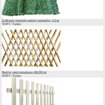
Συνθετικός πλαστικός φράχτης περίφραξης- 1x3 m
50,00 € / Τεμάχιο
Φράχτης χιαστί ανοιγόμενος 40x250 cm
28,00 € / Τεμάχιο