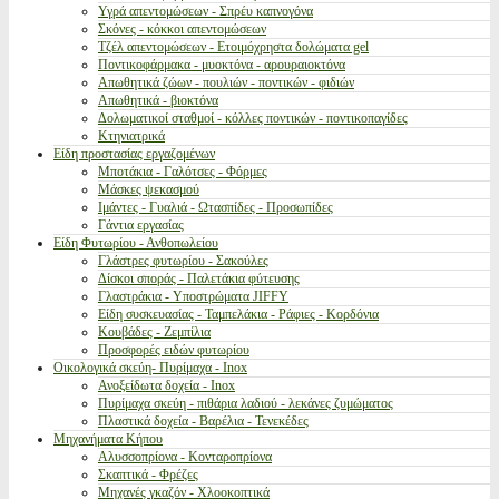
Υγρά απεντομώσεων - Σπρέυ καπνογόνα
Σκόνες - κόκκοι απεντομώσεων
Τζέλ απεντομώσεων - Ετοιμόχρηστα δολώματα gel
Ποντικοφάρμακα - μυοκτόνα - αρουραιοκτόνα
Απωθητικά ζώων - πουλιών - ποντικών - φιδιών
Απωθητικά - βιοκτόνα
Δολωματικοί σταθμοί - κόλλες ποντικών - ποντικοπαγίδες
Κτηνιατρικά
Είδη προστασίας εργαζομένων
Μποτάκια - Γαλότσες - Φόρμες
Μάσκες ψεκασμού
Ιμάντες - Γυαλιά - Ωτασπίδες - Προσωπίδες
Γάντια εργασίας
Είδη Φυτωρίου - Ανθοπωλείου
Γλάστρες φυτωρίου - Σακούλες
Δίσκοι σποράς - Παλετάκια φύτευσης
Γλαστράκια - Υποστρώματα JIFFY
Είδη συσκευασίας - Ταμπελάκια - Ράφιες - Κορδόνια
Κουβάδες - Ζεμπίλια
Προσφορές ειδών φυτωρίου
Οικολογικά σκεύη- Πυρίμαχα - Inox
Ανοξείδωτα δοχεία - Inox
Πυρίμαχα σκεύη - πιθάρια λαδιού - λεκάνες ζυμώματος
Πλαστικά δοχεία - Βαρέλια - Τενεκέδες
Μηχανήματα Κήπου
Αλυσσοπρίονα - Κονταροπρίονα
Σκαπτικά - Φρέζες
Μηχανές γκαζόν - Χλοοκοπτικά