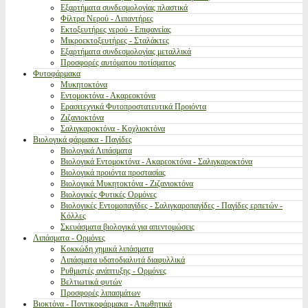
Εξαρτήματα συνδεσμολογίας πλαστικά
Φίλτρα Νερού - Λιπαντήρες
Εκτοξευτήρες νερού - Επιφανείας
Μικροεκτοξευτήρες - Σταλάκτες
Εξαρτήματα συνδεσμολογίας μεταλλικά
Προσφορές αυτόματου ποτίσματος
Φυτοφάρμακα
Μυκητοκτόνα
Εντομοκτόνα - Ακαρεοκτόνα
Ερασιτεχνικά Φυτοπροστατευτικά Προιόντα
Ζιζανιοκτόνα
Σαλιγκαροκτόνα - Κοχλιοκτόνα
Βιολογικά φάρμακα - Παγίδες
Βιολογικά Λιπάσματα
Βιολογικά Εντομοκτόνα - Ακαρεοκτόνα - Σαλιγκαροκτόνα
Βιολογικά προιόντα προστασίας
Βιολογικά Μυκητοκτόνα - Ζιζανιοκτόνα
Βιολογικές Φυτικές Ορμόνες
Βιολογικές Εντομοπαγίδες - Σαλιγκαροπαγίδες - Παγίδες ερπετών -
Κόλλες
Σκευάσματα βιολογικά για απεντομώσεις
Λιπάσματα - Ορμόνες
Κοκκώδη χημικά λιπάσματα
Λιπάσματα υδατοδιαλυτά διαφυλλικά
Ρυθμιστές ανάπτυξης - Ορμόνες
Βελτιωτικά φυτών
Προσφορές λιπασμάτων
Βιοκτόνα - Ποντικοφάρμακα - Απωθητικά