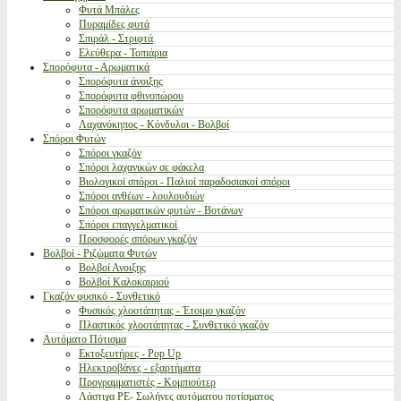
Φυτά Μπάλες
Πυραμίδες φυτά
Σπιράλ - Στριφτά
Ελεύθερα - Τοπιάρια
Σπορόφυτα - Αρωματικά
Σπορόφυτα άνοιξης
Σπορόφυτα φθινοπώρου
Σπορόφυτα αρωματικών
Λαχανόκηπος - Κόνδυλοι - Βολβοί
Σπόροι Φυτών
Σπόροι γκαζόν
Σπόροι λαχανικών σε φάκελα
Βιολογικοί σπόροι - Παλιοί παραδοσιακοί σπόροι
Σπόροι ανθέων - λουλουδιών
Σπόροι αρωματικών φυτών - Βοτάνων
Σπόροι επαγγελματικοί
Προσφορές σπόρων γκαζόν
Βολβοί - Ριζώματα Φυτών
Βολβοί Ανοιξης
Βολβοί Καλοκαιριού
Γκαζόν φυσικό - Συνθετικό
Φυσικός χλοοτάπητας - Έτοιμο γκαζόν
Πλαστικός χλοοτάπητας - Συνθετικό γκαζόν
Αυτόματο Πότισμα
Εκτοξευτήρες - Pop Up
Ηλεκτροβάνες - εξαρτήματα
Προγραμματιστές - Κομπιούτερ
Λάστιχα PE- Σωλήνες αυτόματου ποτίσματος