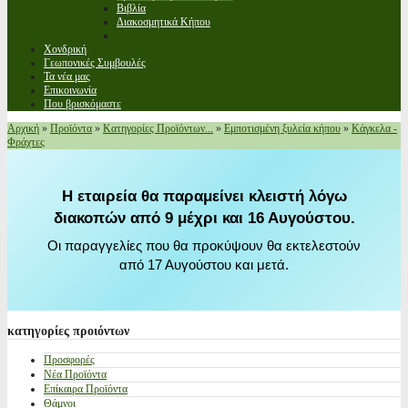
Βιβλία
Διακοσμητικά Κήπου
Χονδρική
Γεωπονικές Συμβουλές
Τα νέα μας
Επικοινωνία
Που βρισκόμαστε
Αρχική
»
Προϊόντα
»
Κατηγορίες Προϊόντων...
»
Εμποτισμένη ξυλεία κήπου
»
Κάγκελα -
Φράχτες
Η εταιρεία θα παραμείνει κλειστή λόγω
διακοπών από 9 μέχρι και 16 Αυγούστου.
Οι παραγγελίες που θα προκύψουν θα εκτελεστούν
από 17 Αυγούστου και μετά.
κατηγορίες
προιόντων
Προσφορές
Νέα Προϊόντα
Επίκαιρα Προϊόντα
Θάμνοι