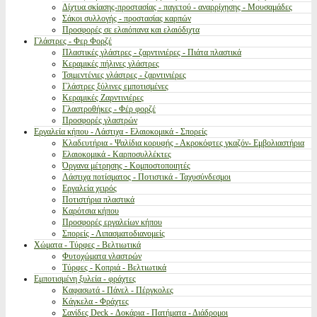
Δίχτυα σκίασης-προστασίας - παγετού - αναρρίχησης - Μουσαμάδες
Σάκοι συλλογής - προστασίας καρπών
Προσφορές σε ελαιόπανα και ελαιόδιχτα
Γλάστρες - Φερ Φορζέ
Πλαστικές γλάστρες - ζαρντινιέρες - Πιάτα πλαστικά
Κεραμικές πήλινες γλάστρες
Τσιμεντένιες γλάστρες - ζαρντινιέρες
Γλάστρες ξύλινες εμποτισμένες
Κεραμικές Ζαρντινιέρες
Γλαστροθήκες - Φέρ φορζέ
Προσφορές γλαστρών
Εργαλεία κήπου - Λάστιχα - Ελαιοκομικά - Σπορείς
Κλαδευτήρια - Ψαλίδια κορυφής - Ακροκόφτες γκαζόν- Εμβολιαστήρια
Ελαιοκομικά - Καρποσυλλέκτες
Όργανα μέτρησης - Κομποστοποιητές
Λάστιχα ποτίσματος - Ποτιστικά - Ταχυσύνδεσμοι
Εργαλεία χειρός
Ποτιστήρια πλαστικά
Καρότσια κήπου
Προσφορές εργαλείων κήπου
Σπορείς - Λιπασματοδιανομείς
Χώματα - Τύρφες - Βελτιωτικά
Φυτοχώματα γλαστρών
Τύρφες - Κοπριά - Βελτιωτικά
Εμποτισμένη ξυλεία - φράχτες
Καφασωτά - Πάνελ - Πέργκολες
Κάγκελα - Φράχτες
Σανίδες Deck - Δοκάρια - Πατήματα - Διάδρομοι