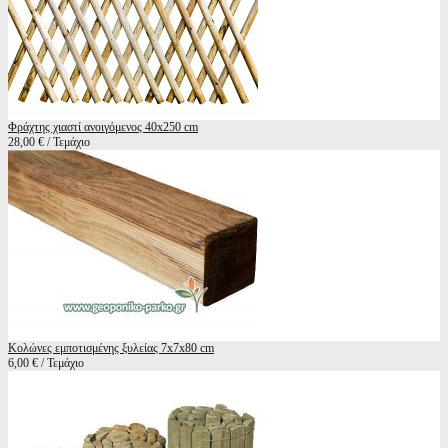
Φράχτης χιαστί ανοιγόμενος 40x250 cm
28,00 € / Τεμάχιο
Κολώνες εμποτισμένης ξυλείας 7x7x80 cm
6,00 € / Τεμάχιο