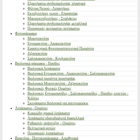
Εξαρτήματα συνδεσμολογίας πλαστικά
Φίλτρα Νερού - Λιπαντήρες
Εκτοξευτήρες νερού - Επιφανείας
Μικροεκτοξευτήρες - Σταλάκτες
Εξαρτήματα συνδεσμολογίας μεταλλικά
Προσφορές αυτόματου ποτίσματος
Φυτοφάρμακα
Μυκητοκτόνα
Εντομοκτόνα - Ακαρεοκτόνα
Ερασιτεχνικά Φυτοπροστατευτικά Προιόντα
Ζιζανιοκτόνα
Σαλιγκαροκτόνα - Κοχλιοκτόνα
Βιολογικά φάρμακα - Παγίδες
Βιολογικά Λιπάσματα
Βιολογικά Εντομοκτόνα - Ακαρεοκτόνα - Σαλιγκαροκτόνα
Βιολογικά προιόντα προστασίας
Βιολογικά Μυκητοκτόνα - Ζιζανιοκτόνα
Βιολογικές Φυτικές Ορμόνες
Βιολογικές Εντομοπαγίδες - Σαλιγκαροπαγίδες - Παγίδες ερπετών -
Κόλλες
Σκευάσματα βιολογικά για απεντομώσεις
Λιπάσματα - Ορμόνες
Κοκκώδη χημικά λιπάσματα
Λιπάσματα υδατοδιαλυτά διαφυλλικά
Ρυθμιστές ανάπτυξης - Ορμόνες
Βελτιωτικά φυτών
Προσφορές λιπασμάτων
Βιοκτόνα - Ποντικοφάρμακα - Απωθητικά