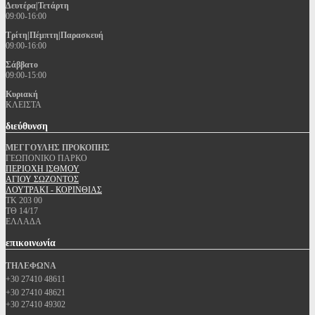
Δευτέρα|Τετάρτη
09:00-16:00
Τρίτη|Πέμπτη|Παρασκευή
09:00-16:00
Σάββατο
09:00-15:00
Κυριακή
ΚΛΕΙΣΤΑ
διεύθυνση
ΜΕΓΓΟΥΛΗΣ ΠΡΟΚΟΠΗΣ
ΓΕΩΠΟΝΙΚΟ ΠΑΡΚΟ
ΠΕΡΙΟΧΗ ΙΣΘΜΟΥ
ΑΓΙΟΥ ΣΩΖΟΝΤΟΣ
ΛΟΥΤΡΑΚΙ - ΚΟΡΙΝΘΙΑΣ
ΤΚ 203 00
ΤΘ 14/17
ΕΛΛΑΔΑ
επικοινωνία
ΤΗΛΕΦΩΝΑ
+30 27410 48611
+30 27410 48621
+30 27410 49302