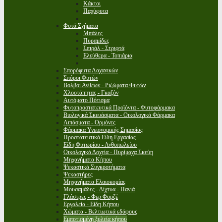
Κάκτοι
Παχύφυτα
Φυτά Σχήματα
Μπάλες
Πυραμίδες
Σπιράλ - Στριφτά
Ελεύθερα - Τοπιάρια
Σπορόφυτα Λαχανικών
Σπόροι Φυτών
Βολβοί Ανθεων - Ριζώματα Φυτών
Χλοοτάπητας - Γκαζόν
Αυτόματο Πότισμα
Φυτοπροστατευτικά Προϊόντα - Φυτοφάρμακα
Βιολογικά Σκευάσματα - Οικολογικά Φάρμακα
Λιπάσματα - Ορμόνες
Φάρμακα Υγειονομικής Σημασίας
Προστατευτικά Είδη Εργασίας
Είδη Φυτωρίου - Ανθοπωλείου
Οικολογικά Δοχεία - Πυρίμαχα Σκεύη
Μηχανήματα Κήπου
Ψεκαστικά Συγκροτήματα
Ψεκαστήρες
Μηχανήματα Ελαιοκομίας
Μουσαμάδες - Δίχτυα - Πανιά
Γλάστρες - Φερ Φορζέ
Εργαλεία - Είδη Κήπου
Χώματα - Βελτιωτικά εδάφους
Εμποτισμένη ξυλεία κήπου