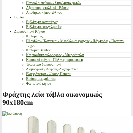
Πάσσαλοι πεύκου - Στηρίγματα φυτών
Αξεσουάρ μεταλλικά - Βάσεις
Αποθήκες κήπου ξύλινες
Βιβλία
Βιβλία για ερασιτέχνες
Βιβλία για επαγγελματίες
Διακοσμητικά Κήπου
Καλαμωτές
Πλακίδια - Πλαστικοί - Μεταλλικοί φράχτες - Πέργκολες - Πράσινοι
τοίχοι
Καλάμια Bamboo
Καμπανάκια αυλόπορτας - Μικροέπιπλα
Κεραμικά τοίχου - Πήλινες παραστάσεις
Τσιμέντινα διακοσμητικά
Διαμόρφωση εδάφους -διαχωριστικά.
Ελαφρόπετρα - Φλοιός Πεύκου
Βρύσες ορειχάλκινες
Φωτιστικά κήπου
Φράχτης λεία τάβλα οικονομικός -
90x180cm