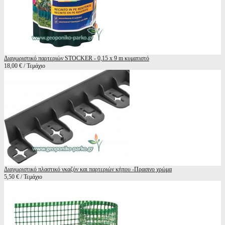
Διαχωριστικό παρτεριών STOCKER - 0,15 x 9 m κυματιστό
18,00 € / Τεμάχιο
Διαχωριστικό πλαστικό γκαζόν και παρτεριών κήπου -Πρασινο χρώμα
5,50 € / Τεμάχιο