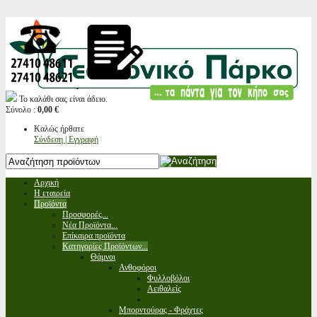
Το καλάθι σας είναι άδειο.
Σύνολο :
0,00 €
Καλώς ήρθατε
Σύνδεση | Εγγραφή
Αρχική
Η εταιρεία
Προϊόντα
Προσφορές...
Νέα Προϊόντα...
Επίκαιρα προϊόντα
Κατηγορίες Προϊόντων...
Θάμνοι
Ανθοφόροι
Φυλλοβόλοι
Αειθαλείς
Μπορντούρας - Φράχτες