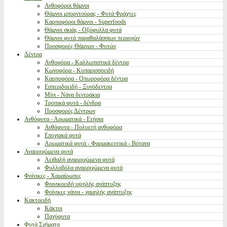
Ανθοφόροι θάμνοι
Θάμνοι μπορντούρας - Φυτά Φράχτες
Καρποφόροι θάμνοι - Superfoods
Θάμνοι σκιάς - Οξύφυλλα φυτά
Θάμνοι φυτά παραθαλάσσιων περιοχών
Προσφορές Θάμνων - Φυτών
Δέντρα
Ανθοφόρα - Καλλωπιστικά δέντρα
Κωνοφόρα - Κυπαρισσοειδή
Καρποφόρα - Οπωροφόρα δέντρα
Εσπεριδοειδή - Ξυνόδεντρα
Μίνι - Νάνα δεντράκια
Τροπικά φυτά - δένδρα
Προσφορές Δέντρων
Ανθόφυτα - Αρωματικά - Ετήσια
Ανθόφυτα - Πολυετή ανθοφόρα
Εποχιακά φυτά
Αρωματικά φυτά - Φαρμακευτικά - Βότανα
Αναρριχώμενα φυτά
Αειθαλή αναρριχώμενα φυτά
Φυλλοβόλα αναρριχώμενα φυτά
Φοίνικες - Χαμαίρωπες
Φοινικοειδή υψηλής ανάπτυξης
Φοίνικες νάνοι - χαμηλής ανάπτυξης
Κακτοειδή
Κάκτοι
Παχύφυτα
Φυτά Σχήματα