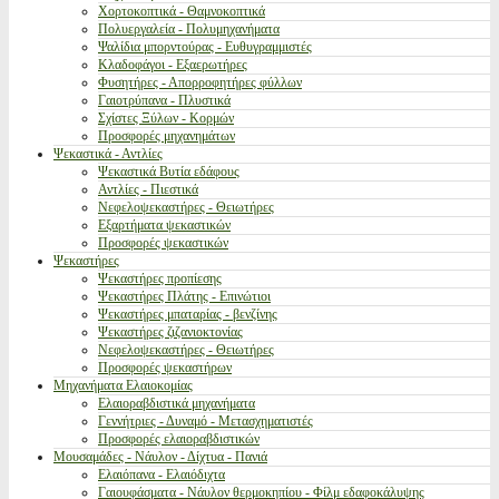
Χορτοκοπτικά - Θαμνοκοπτικά
Πολυεργαλεία - Πολυμηχανήματα
Ψαλίδια μπορντούρας - Ευθυγραμμιστές
Κλαδοφάγοι - Εξαερωτήρες
Φυσητήρες - Απορροφητήρες φύλλων
Γαιοτρύπανα - Πλυστικά
Σχίστες Ξύλων - Κορμών
Προσφορές μηχανημάτων
Ψεκαστικά - Αντλίες
Ψεκαστικά Βυτία εδάφους
Αντλίες - Πιεστικά
Νεφελοψεκαστήρες - Θειωτήρες
Εξαρτήματα ψεκαστικών
Προσφορές ψεκαστικών
Ψεκαστήρες
Ψεκαστήρες προπίεσης
Ψεκαστήρες Πλάτης - Επινώτιοι
Ψεκαστήρες μπαταρίας - βενζίνης
Ψεκαστήρες ζιζανιοκτονίας
Νεφελοψεκαστήρες - Θειωτήρες
Προσφορές ψεκαστήρων
Μηχανήματα Ελαιοκομίας
Ελαιοραβδιστικά μηχανήματα
Γεννήτριες - Δυναμό - Μετασχηματιστές
Προσφορές ελαιοραβδιστικών
Μουσαμάδες - Νάυλον - Δίχτυα - Πανιά
Ελαιόπανα - Ελαιόδιχτα
Γαιουφάσματα - Νάυλον θερμοκηπίου - Φίλμ εδαφοκάλυψης