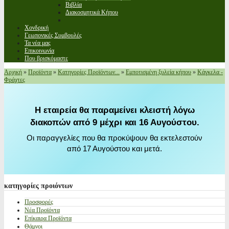
Βιβλία
Διακοσμητικά Κήπου
Χονδρική
Γεωπονικές Συμβουλές
Τα νέα μας
Επικοινωνία
Που βρισκόμαστε
Αρχική
»
Προϊόντα
»
Κατηγορίες Προϊόντων...
»
Εμποτισμένη ξυλεία κήπου
»
Κάγκελα -
Φράχτες
Η εταιρεία θα παραμείνει κλειστή λόγω
διακοπών από 9 μέχρι και 16 Αυγούστου.
Οι παραγγελίες που θα προκύψουν θα εκτελεστούν
από 17 Αυγούστου και μετά.
κατηγορίες
προιόντων
Προσφορές
Νέα Προϊόντα
Επίκαιρα Προϊόντα
Θάμνοι