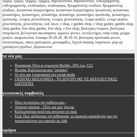
τρίμερ, τριμερ, τρίμμερ, τριμμερ, θαμνοκοπτικό, θαμνοκοπτικο, ευθυγραμμιστης,
ευθυγραμμιστής, κλαδοφάγος, κλαδοφαγος, θρυμματιστής κλαδιών, θρυμματιστης
κλαδιων, ψεκαστικά συγκροτήματα, ψεκαστικα συγκροτηματα, ψεκαστικά, ψεκαστικα,
ψεκαστήρες, ψεκαστηρες, ψεκαστήρι, ψεκαστηρι, ψεκαστήρες προπίεσης, ψεκαστηρες
προπιεσης, έτοιμος χλοοτάπητας, ετοιμος χλοοταπητας, έτοιμο γκαζόν, ετοιμο γκαζον,
χλοοτάπητας, χλοοταπητας, sod, lawn, e shop, e garden shop, e shop garden, garden shop,
shop garden, free shop garden, free shop, e free shop, βιολογικη ντοματα, βιολογικα
σπορόφυτα, βελτιωτικα σκευασματα, ορμονες φυτων, εκτοξευτηρες τσαφ-τσαφ, μειγμα
γκαζον, ακαρεοκτόνα, λιπασμα 20-20-20, 30-10-10, βιολογικη προστασία φυτων,
πατατοσπορος, σακοι μανιταριών, μουσαμάδες, διχτυά σκίασης λαχανικών, pop-up
γραναζωτα γηπέδων, ζιζανιοκτόνα
τα
νέα μας
Προσφορά: Όλοι οι χειμερινοί Βολβόι -50% έως 15/2
Φειγιόα: Καλλιέργεια απο ''χρυσάφι''
Oι νέοι μας λογαριασμοί στα social media
ΓΚΙΝΓΚΟ ΜΠΙΛΟΜΠΑ - ΤΟ ΔΕΝΤΡΟ ΜΕ ΤΙΣ ΘΕΡΑΠΕΥΤΙΚΕΣ
ΙΔΙΟΤΗΤΕΣ
γεωπονικές
συμβουλές
Πότε να φυτέψω την λεβάντα μου ;
Λίπανση πατάτας - Πότε και πώς γίνεται.
Καλλωπιστικά φυτά που αντέχουν σε σκιά.
Ελιά: Πως αυξάνουμε την ανθοφορία, το ποσοστό καρπόδεσης και την
περιεκτικότητα των καρπών σε λάδι
ωράριο