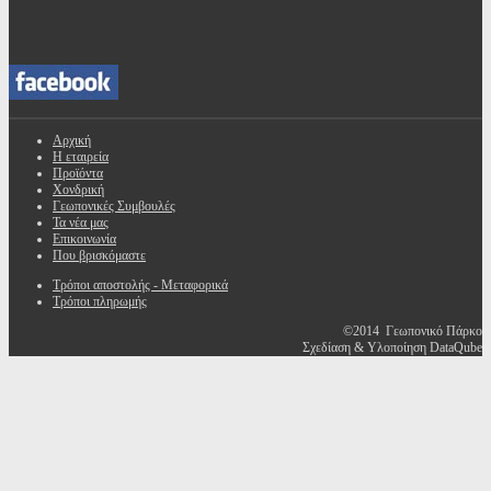
Αρχική
Η εταιρεία
Προϊόντα
Χονδρική
Γεωπονικές Συμβουλές
Τα νέα μας
Επικοινωνία
Που βρισκόμαστε
Τρόποι αποστολής - Μεταφορικά
Τρόποι πληρωμής
©2014 Γεωπονικό Πάρκο
Σχεδίαση & Υλοποίηση DataQube