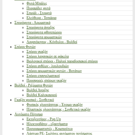
Φυτά Μπάλες
Πυραμίδες φυτά
Σπιράλ - Στριφτά
Ελεύθερα - Τοπιάρια
Σπορόφυτα - Αρωματικά
Σπορόφυτα άνοιξης
Σπορόφυτα φθινοπώρου
Σπορόφυτα αρωματικών
Λαχανόκηπος - Κόνδυλοι - Βολβοί
Σπόροι Φυτών
Σπόροι γκαζόν
Σπόροι λαχανικών σε φάκελα
Βιολογικοί σπόροι - Παλιοί παραδοσιακοί σπόροι
Σπόροι ανθέων - λουλουδιών
Σπόροι αρωματικών φυτών - Βοτάνων
Σπόροι επαγγελματικοί
Προσφορές σπόρων γκαζόν
Βολβοί - Ριζώματα Φυτών
Βολβοί Ανοιξης
Βολβοί Καλοκαιριού
Γκαζόν φυσικό - Συνθετικό
Φυσικός χλοοτάπητας - Έτοιμο γκαζόν
Πλαστικός χλοοτάπητας - Συνθετικό γκαζόν
Αυτόματο Πότισμα
Εκτοξευτήρες - Pop Up
Ηλεκτροβάνες - εξαρτήματα
Προγραμματιστές - Κομπιούτερ
Λάστιχα PE- Σωλήνες αυτόματου ποτίσματος