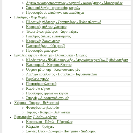
Δίχτυα σκίασης-προστασίας - παγετού - αναρρίχησης - Μουσαμάδες
Σάκοι συλλογής - προστασίας καρπών
Προσφορές σε ελαιόπανα και ελαιόδιχτα
Γλάστρες - Φερ Φορζέ
Πλαστικές γλάστρες - ζαρντινιέρες - Πιάτα πλαστικά
Κεραμικές πήλινες γλάστρες
Τσιμεντένιες γλάστρες - ζαρντινιέρες
Γλάστρες ξύλινες εμποτισμένες
Κεραμικές Ζαρντινιέρες
Γλαστροθήκες - Φέρ φορζέ
Προσφορές γλαστρών
Εργαλεία κήπου - Λάστιχα - Ελαιοκομικά - Σπορείς
Κλαδευτήρια - Ψαλίδια κορυφής - Ακροκόφτες γκαζόν- Εμβολιαστήρια
Ελαιοκομικά - Καρποσυλλέκτες
Όργανα μέτρησης - Κομποστοποιητές
Λάστιχα ποτίσματος - Ποτιστικά - Ταχυσύνδεσμοι
Εργαλεία χειρός
Ποτιστήρια πλαστικά
Καρότσια κήπου
Προσφορές εργαλείων κήπου
Σπορείς - Λιπασματοδιανομείς
Χώματα - Τύρφες - Βελτιωτικά
Φυτοχώματα γλαστρών
Τύρφες - Κοπριά - Βελτιωτικά
Εμποτισμένη ξυλεία - φράχτες
Καφασωτά - Πάνελ - Πέργκολες
Κάγκελα - Φράχτες
Σανίδες Deck - Δοκάρια - Πατήματα - Διάδρομοι