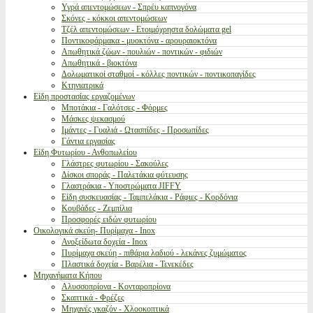
Υγρά απεντομώσεων - Σπρέυ καπνογόνα
Σκόνες - κόκκοι απεντομώσεων
Τζέλ απεντομώσεων - Ετοιμόχρηστα δολώματα gel
Ποντικοφάρμακα - μυοκτόνα - αρουραιοκτόνα
Απωθητικά ζώων - πουλιών - ποντικών - φιδιών
Απωθητικά - βιοκτόνα
Δολωματικοί σταθμοί - κόλλες ποντικών - ποντικοπαγίδες
Κτηνιατρικά
Είδη προστασίας εργαζομένων
Μποτάκια - Γαλότσες - Φόρμες
Μάσκες ψεκασμού
Ιμάντες - Γυαλιά - Ωτασπίδες - Προσωπίδες
Γάντια εργασίας
Είδη Φυτωρίου - Ανθοπωλείου
Γλάστρες φυτωρίου - Σακούλες
Δίσκοι σποράς - Παλετάκια φύτευσης
Γλαστράκια - Υποστρώματα JIFFY
Είδη συσκευασίας - Ταμπελάκια - Ράφιες - Κορδόνια
Κουβάδες - Ζεμπίλια
Προσφορές ειδών φυτωρίου
Οικολογικά σκεύη- Πυρίμαχα - Inox
Ανοξείδωτα δοχεία - Inox
Πυρίμαχα σκεύη - πιθάρια λαδιού - λεκάνες ζυμώματος
Πλαστικά δοχεία - Βαρέλια - Τενεκέδες
Μηχανήματα Κήπου
Αλυσσοπρίονα - Κονταροπρίονα
Σκαπτικά - Φρέζες
Μηχανές γκαζόν - Χλοοκοπτικά