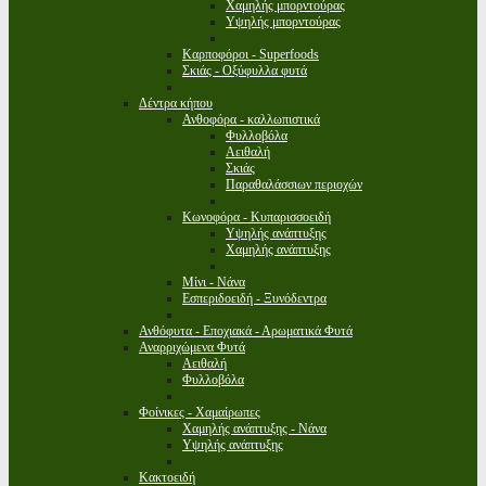
Χαμηλής μπορντούρας
Υψηλής μπορντούρας
Καρποφόροι - Superfoods
Σκιάς - Οξύφυλλα φυτά
Δέντρα κήπου
Ανθοφόρα - καλλωπιστικά
Φυλλοβόλα
Αειθαλή
Σκιάς
Παραθαλάσσιων περιοχών
Κωνοφόρα - Κυπαρισσοειδή
Υψηλής ανάπτυξης
Χαμηλής ανάπτυξης
Μίνι - Νάνα
Εσπεριδοειδή - Ξυνόδεντρα
Ανθόφυτα - Εποχιακά - Αρωματικά Φυτά
Αναρριχώμενα Φυτά
Αειθαλή
Φυλλοβόλα
Φοίνικες - Χαμαίρωπες
Χαμηλής ανάπτυξης - Νάνα
Υψηλής ανάπτυξης
Κακτοειδή