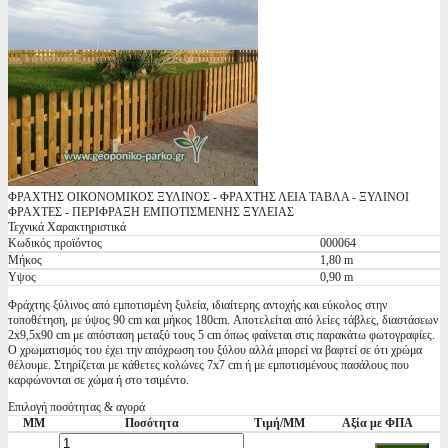
ΦΡΑΧΤΗΣ ΟΙΚΟΝΟΜΙΚΟΣ ΞΥΛΙΝΟΣ - ΦΡΑΧΤΗΣ ΛΕΙΑ ΤΑΒΛΑ - ΞΥΛΙΝΟΙ
ΦΡΑΧΤΕΣ - ΠΕΡΙΦΡΑΞΗ ΕΜΠΟΤΙΣΜΕΝΗΣ ΞΥΛΕΙΑΣ
Τεχνικά Χαρακτηριστικά
Κωδικός προϊόντος
000064
Μήκος
1,80 m
Υψος
0,90 m
Φράχτης ξύλινος από εμποτισμένη ξυλεία, ιδιαίτερης αντοχής και εύκολος στην
τοποθέτηση, με ύψος 90 cm και μήκος 180cm. Αποτελείται από λείες τάβλες, διαστάσεων
2x9,5x90 cm με απόσταση μεταξύ τους 5 cm όπως φαίνεται στις παρακάτω φωτογραφίες.
Ο χρωματισμός του έχει την απόχρωση του ξύλου αλλά μπορεί να βαφτεί σε ότι χρώμα
θέλουμε. Στηρίζεται με κάθετες κολώνες 7x7 cm ή με εμποτισμένους πασάλους που
καρφώνονται σε χώμα ή στο τσιμέντο.
Επιλογή ποσότητας & αγορά
ΜΜ
Ποσότητα
Τιμή/ΜΜ
Αξία με ΦΠΑ