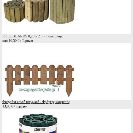
ROLL BOARDS 0,20 x 2 m - Ρόλλ μπάρς
από 10,50 € / Τεμάχιο
Φραχτάκι κοντό καρφωτό - Φράχτης καρφωτός
13,00 € / Τεμάχιο