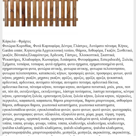
Κάγκελα - Φράχτες
Φυτώρια Κορινθίας, Φυτά Καρποφόρα, Δέντρα, Γλάστρες, Αυτόματο πότισμα, Κήπος,
Garden center, Κηποτεχνία Αρχιτεκτονική τοπίου, Θάμνοι, Ανθοφόρα, Γκαζόν, Συνθετικό,
γκαζόν, Βότσαλα,Ελαφρόπετρα, Αρδευση, Γάστρες, Χλοοκοπτικά, Σκαπτικά,
Ψεκαστήρες, Κλαδοφάγοι, Κωνοφόρα, Λιπάσματα, Φυτοφάρμακα, Εσπεριδοειδή, Ξυλεία,
Σχήματα, τοπιάρια, τοπιαρια, φυτά σχήματα, φυτα σχηματα, σχηματοποιημένα φυτά,
σχηματοποιημενα φυτα, φυτώρια αττικής, φυτωρια αττικης, φυτωρια πελοπονησσου,
φυτωρια πελοπονησσου, κατασκευές κήπων, προσφορές φυτών, προσφορες φυτων, φυτά
κήπου, μηχανές γκαζόν, μηχανες γκαζον, φρέζες, φρεζες, φρέζα, φρεζα, ψεκαστικά,
αρδευτικά, αρδευτικα, αυτόματο πότισμα, αυτοματο ποτισμα, αρδευτικά δίκτυα,
αρδευτικα δικτυα, πότισμα κήπου, ποτισμα κηπου, αυτόματα ποτιστικά, μπέκ, μπεκ, ποπ
απ, πόπ άπ, εκτοξευτήρες, εκτοξευτηρες, λάστιχα ποτίσματος, λαστιχα ποτισματος, κέντρα
κήπου, εμποτισμένη ξυλεία, εμποτισμενη ξυλεια, ξυλεία κήπου, ξυλεια κηπου, πέργκολες,
περγκολες, καφασωτά, καφασωτα, θάμνοι μπορντούρας, θαμνοι μπορντουρας, ανθοφόροι
θάμνοι, ανθοφοροι θαμνοι, γεωπονικά καταστήματα, γεωπονικα καταστηματα,
εγκυκλοπαίδεια φυτών, εγκυκλοπαιδεια φυτών, φωτο φυτων, φωτό φυτών, φωτογραφίες
φυτών, φωτογραφιες φυτων, οξύφυλλα, οξυφυλλα φυτα, χώμα, χωμα, τύρφη, τυρφη,
χούμος, χουμος, οργανική ουσία, οργανικη ουσια, κλαδεμένα φυτά, κλαδεμενα φυτα,
τσάπα, τσαπα, φτυάρι, φτυαρι, τσάπα, τσαπα, κλαδευτήρι, κλαδευτήρια, κλαδευτηρι,
ψαλίδια κλαδέματος, ψαλίδι κλαδέματος, ψαλιδι κλαδεματος, ψαλιδια κλαδεματος,
μπορντουροψάλιδα, μπορντουροψαλιδο, μεσηνέζα, μεσηνεζα, ακροκόπτης, ακροκόπτης,