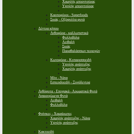
Χαμηλής μπορντούρας
Υψηλής μπορντούρας
Καρποφόροι - Superfoods
Σκιάς - Οξύφυλλα φυτά
Δέντρα κήπου
Ανθοφόρα - καλλωπιστικά
Φυλλοβόλα
Αειθαλή
Σκιάς
Παραθαλάσσιων περιοχών
Κωνοφόρα - Κυπαρισσοειδή
Υψηλής ανάπτυξης
Χαμηλής ανάπτυξης
Μίνι - Νάνα
Εσπεριδοειδή - Ξυνόδεντρα
Ανθόφυτα - Εποχιακά - Αρωματικά Φυτά
Αναρριχώμενα Φυτά
Αειθαλή
Φυλλοβόλα
Φοίνικες - Χαμαίρωπες
Χαμηλής ανάπτυξης - Νάνα
Υψηλής ανάπτυξης
Κακτοειδή