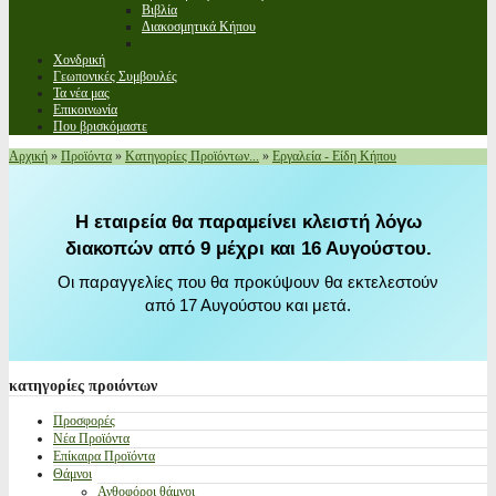
Βιβλία
Διακοσμητικά Κήπου
Χονδρική
Γεωπονικές Συμβουλές
Τα νέα μας
Επικοινωνία
Που βρισκόμαστε
Αρχική
»
Προϊόντα
»
Κατηγορίες Προϊόντων...
»
Εργαλεία - Είδη Κήπου
Η εταιρεία θα παραμείνει κλειστή λόγω
διακοπών από 9 μέχρι και 16 Αυγούστου.
Οι παραγγελίες που θα προκύψουν θα εκτελεστούν
από 17 Αυγούστου και μετά.
κατηγορίες
προιόντων
Προσφορές
Νέα Προϊόντα
Επίκαιρα Προϊόντα
Θάμνοι
Ανθοφόροι θάμνοι