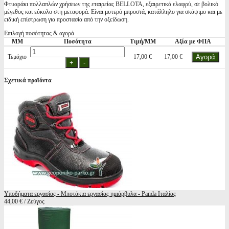
Φτυαράκι πολλαπλών χρήσεων της εταιρείας BELLOTA, εξαιρετικά ελαφρύ, σε βολικό
μέγεθος και εύκολο στη μεταφορά. Είναι μυτερό μπροστά, κατάλληλο για σκάψιμο και με
ειδική επίστρωση για προστασία από την οξείδωση.
Επιλογή ποσότητας & αγορά
ΜΜ
Ποσότητα
Τιμή/ΜΜ
Αξία με ΦΠΑ
Τεμάχιο
17,00 €
17,00 €
Σχετικά προϊόντα
Υποδήματα εργασίας - Μποτάκια εργασίας ημιάρβυλα - Panda Ιταλίας
44,00 € / Ζεύγος