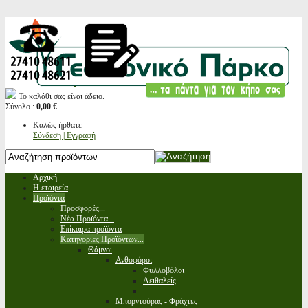
Το καλάθι σας είναι άδειο.
Σύνολο :
0,00 €
Καλώς ήρθατε
Σύνδεση | Εγγραφή
Αρχική
Η εταιρεία
Προϊόντα
Προσφορές...
Νέα Προϊόντα...
Επίκαιρα προϊόντα
Κατηγορίες Προϊόντων...
Θάμνοι
Ανθοφόροι
Φυλλοβόλοι
Αειθαλείς
Μπορντούρας - Φράχτες