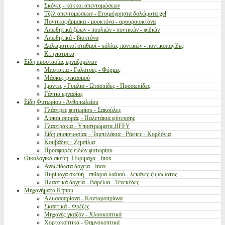
Σκόνες - κόκκοι απεντομώσεων
Τζέλ απεντομώσεων - Ετοιμόχρηστα δολώματα gel
Ποντικοφάρμακα - μυοκτόνα - αρουραιοκτόνα
Απωθητικά ζώων - πουλιών - ποντικών - φιδιών
Απωθητικά - βιοκτόνα
Δολωματικοί σταθμοί - κόλλες ποντικών - ποντικοπαγίδες
Κτηνιατρικά
Είδη προστασίας εργαζομένων
Μποτάκια - Γαλότσες - Φόρμες
Μάσκες ψεκασμού
Ιμάντες - Γυαλιά - Ωτασπίδες - Προσωπίδες
Γάντια εργασίας
Είδη Φυτωρίου - Ανθοπωλείου
Γλάστρες φυτωρίου - Σακούλες
Δίσκοι σποράς - Παλετάκια φύτευσης
Γλαστράκια - Υποστρώματα JIFFY
Είδη συσκευασίας - Ταμπελάκια - Ράφιες - Κορδόνια
Κουβάδες - Ζεμπίλια
Προσφορές ειδών φυτωρίου
Οικολογικά σκεύη- Πυρίμαχα - Inox
Ανοξείδωτα δοχεία - Inox
Πυρίμαχα σκεύη - πιθάρια λαδιού - λεκάνες ζυμώματος
Πλαστικά δοχεία - Βαρέλια - Τενεκέδες
Μηχανήματα Κήπου
Αλυσσοπρίονα - Κονταροπρίονα
Σκαπτικά - Φρέζες
Μηχανές γκαζόν - Χλοοκοπτικά
Χορτοκοπτικά - Θαμνοκοπτικά