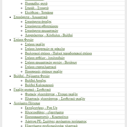
Πυραμίδες φυτά
Σπιράλ - Στριφτά
Ελεύθερα - Τοπιάρια
Σπορόφυτα - Αρωματικά
Σπορόφυτα άνοιξης
Σπορόφυτα φθινοπώρου
Σπορόφυτα αρωματικών
Λαχανόκηπος - Κόνδυλοι - Βολβοί
Σπόροι Φυτών
Σπόροι γκαζόν
Σπόροι λαχανικών σε φάκελα
Βιολογικοί σπόροι - Παλιοί παραδοσιακοί σπόροι
Σπόροι ανθέων - λουλουδιών
Σπόροι αρωματικών φυτών - Βοτάνων
Σπόροι επαγγελματικοί
Προσφορές σπόρων γκαζόν
Βολβοί - Ριζώματα Φυτών
Βολβοί Ανοιξης
Βολβοί Καλοκαιριού
Γκαζόν φυσικό - Συνθετικό
Φυσικός χλοοτάπητας - Έτοιμο γκαζόν
Πλαστικός χλοοτάπητας - Συνθετικό γκαζόν
Αυτόματο Πότισμα
Εκτοξευτήρες - Pop Up
Ηλεκτροβάνες - εξαρτήματα
Προγραμματιστές - Κομπιούτερ
Λάστιχα PE- Σωλήνες αυτόματου ποτίσματος
Εξαρτήματα συνδεσμολογίας πλαστικά