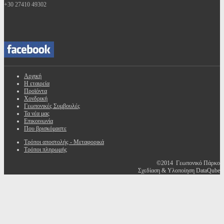
+30 27410 49302
Αρχική
Η εταιρεία
Προϊόντα
Χονδρική
Γεωπονικές Συμβουλές
Τα νέα μας
Επικοινωνία
Που βρισκόμαστε
Τρόποι αποστολής - Μεταφορικά
Τρόποι πληρωμής
©2014 Γεωπονικό Πάρκο
Σχεδίαση & Υλοποίηση DataQube