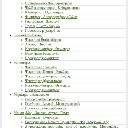
Πολυεργαλεία - Πολυμηχανήματα
Ψαλίδια μπορντούρας - Ευθυγραμμιστές
Κλαδοφάγοι - Εξαερωτήρες
Φυσητήρες - Απορροφητήρες φύλλων
Γαιοτρύπανα - Πλυστικά
Σχίστες Ξύλων - Κορμών
Προσφορές μηχανημάτων
Ψεκαστικά - Αντλίες
Ψεκαστικά Βυτία εδάφους
Αντλίες - Πιεστικά
Νεφελοψεκαστήρες - Θειωτήρες
Εξαρτήματα ψεκαστικών
Προσφορές ψεκαστικών
Ψεκαστήρες
Ψεκαστήρες προπίεσης
Ψεκαστήρες Πλάτης - Επινώτιοι
Ψεκαστήρες μπαταρίας - βενζίνης
Ψεκαστήρες ζιζανιοκτονίας
Νεφελοψεκαστήρες - Θειωτήρες
Προσφορές ψεκαστήρων
Μηχανήματα Ελαιοκομίας
Ελαιοραβδιστικά μηχανήματα
Γεννήτριες - Δυναμό - Μετασχηματιστές
Προσφορές ελαιοραβδιστικών
Μουσαμάδες - Νάυλον - Δίχτυα - Πανιά
Ελαιόπανα - Ελαιόδιχτα
Γαιουφάσματα - Νάυλον θερμοκηπίου - Φίλμ εδαφοκάλυψης
Δίχτυα σκίασης-προστασίας - παγετού - αναρρίχησης - Μουσαμάδες