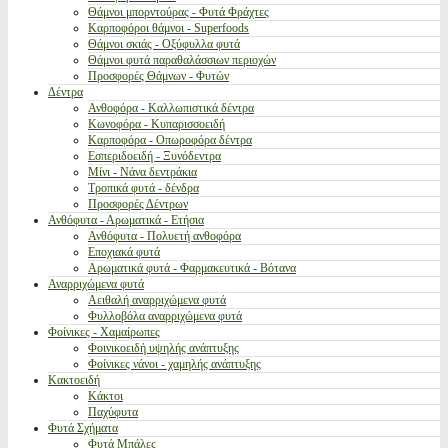
Θάμνοι μπορντούρας - Φυτά Φράχτες
Καρποφόροι θάμνοι - Superfoods
Θάμνοι σκιάς - Οξύφυλλα φυτά
Θάμνοι φυτά παραθαλάσσιων περιοχών
Προσφορές Θάμνων - Φυτών
Δέντρα
Ανθοφόρα - Καλλωπιστικά δέντρα
Κωνοφόρα - Κυπαρισσοειδή
Καρποφόρα - Οπωροφόρα δέντρα
Εσπεριδοειδή - Ξυνόδεντρα
Μίνι - Νάνα δεντράκια
Τροπικά φυτά - δένδρα
Προσφορές Δέντρων
Ανθόφυτα - Αρωματικά - Ετήσια
Ανθόφυτα - Πολυετή ανθοφόρα
Εποχιακά φυτά
Αρωματικά φυτά - Φαρμακευτικά - Βότανα
Αναρριχώμενα φυτά
Αειθαλή αναρριχώμενα φυτά
Φυλλοβόλα αναρριχώμενα φυτά
Φοίνικες - Χαμαίρωπες
Φοινικοειδή υψηλής ανάπτυξης
Φοίνικες νάνοι - χαμηλής ανάπτυξης
Κακτοειδή
Κάκτοι
Παχύφυτα
Φυτά Σχήματα
Φυτά Μπάλες