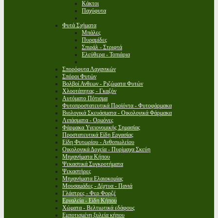
Κάκτοι
Παχύφυτα
Φυτά Σχήματα
Μπάλες
Πυραμίδες
Σπιράλ - Στριφτά
Ελεύθερα - Τοπιάρια
Σπορόφυτα Λαχανικών
Σπόροι Φυτών
Βολβοί Ανθεων - Ριζώματα Φυτών
Χλοοτάπητας - Γκαζόν
Αυτόματο Πότισμα
Φυτοπροστατευτικά Προϊόντα - Φυτοφάρμακα
Βιολογικά Σκευάσματα - Οικολογικά Φάρμακα
Λιπάσματα - Ορμόνες
Φάρμακα Υγειονομικής Σημασίας
Προστατευτικά Είδη Εργασίας
Είδη Φυτωρίου - Ανθοπωλείου
Οικολογικά Δοχεία - Πυρίμαχα Σκεύη
Μηχανήματα Κήπου
Ψεκαστικά Συγκροτήματα
Ψεκαστήρες
Μηχανήματα Ελαιοκομίας
Μουσαμάδες - Δίχτυα - Πανιά
Γλάστρες - Φερ Φορζέ
Εργαλεία - Είδη Κήπου
Χώματα - Βελτιωτικά εδάφους
Εμποτισμένη ξυλεία κήπου