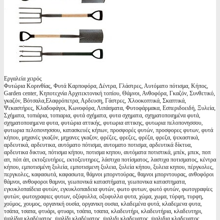
Εργαλεία χειρός
Φυτώρια Κορινθίας, Φυτά Καρποφόρα, Δέντρα, Γλάστρες, Αυτόματο πότισμα, Κήπος,
Garden center, Κηποτεχνία Αρχιτεκτονική τοπίου, Θάμνοι, Ανθοφόρα, Γκαζόν, Συνθετικό,
γκαζόν, Βότσαλα,Ελαφρόπετρα, Αρδευση, Γάστρες, Χλοοκοπτικά, Σκαπτικά,
Ψεκαστήρες, Κλαδοφάγοι, Κωνοφόρα, Λιπάσματα, Φυτοφάρμακα, Εσπεριδοειδή, Ξυλεία,
Σχήματα, τοπιάρια, τοπιαρια, φυτά σχήματα, φυτα σχηματα, σχηματοποιημένα φυτά,
σχηματοποιημενα φυτα, φυτώρια αττικής, φυτωρια αττικης, φυτωρια πελοπονησσου,
φυτωρια πελοπονησσου, κατασκευές κήπων, προσφορές φυτών, προσφορες φυτων, φυτά
κήπου, μηχανές γκαζόν, μηχανες γκαζον, φρέζες, φρεζες, φρέζα, φρεζα, ψεκαστικά,
αρδευτικά, αρδευτικα, αυτόματο πότισμα, αυτοματο ποτισμα, αρδευτικά δίκτυα,
αρδευτικα δικτυα, πότισμα κήπου, ποτισμα κηπου, αυτόματα ποτιστικά, μπέκ, μπεκ, ποπ
απ, πόπ άπ, εκτοξευτήρες, εκτοξευτηρες, λάστιχα ποτίσματος, λαστιχα ποτισματος, κέντρα
κήπου, εμποτισμένη ξυλεία, εμποτισμενη ξυλεια, ξυλεία κήπου, ξυλεια κηπου, πέργκολες,
περγκολες, καφασωτά, καφασωτα, θάμνοι μπορντούρας, θαμνοι μπορντουρας, ανθοφόροι
θάμνοι, ανθοφοροι θαμνοι, γεωπονικά καταστήματα, γεωπονικα καταστηματα,
εγκυκλοπαίδεια φυτών, εγκυκλοπαιδεια φυτών, φωτο φυτων, φωτό φυτών, φωτογραφίες
φυτών, φωτογραφιες φυτων, οξύφυλλα, οξυφυλλα φυτα, χώμα, χωμα, τύρφη, τυρφη,
χούμος, χουμος, οργανική ουσία, οργανικη ουσια, κλαδεμένα φυτά, κλαδεμενα φυτα,
τσάπα, τσαπα, φτυάρι, φτυαρι, τσάπα, τσαπα, κλαδευτήρι, κλαδευτήρια, κλαδευτηρι,
ψαλίδια κλαδέματος, ψαλίδι κλαδέματος, ψαλιδι κλαδεματος, ψαλιδια κλαδεματος,