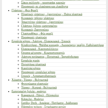
Σάκοι συλλογής - προστασίας καρπών
Προσφορές σε ελαιόπανα και ελαιόδιχτα
Γλάστρες - Φερ Φορζέ
Πλαστικές γλάστρες - ζαρντινιέρες - Πιάτα πλαστικά
Κεραμικές πήλινες γλάστρες
Τσιμεντένιες γλάστρες - ζαρντινιέρες
Γλάστρες ξύλινες εμποτισμένες
Κεραμικές Ζαρντινιέρες
Γλαστροθήκες - Φέρ φορζέ
Προσφορές γλαστρών
Εργαλεία κήπου - Λάστιχα - Ελαιοκομικά - Σπορείς
Κλαδευτήρια - Ψαλίδια κορυφής - Ακροκόφτες γκαζόν- Εμβολιαστήρια
Ελαιοκομικά - Καρποσυλλέκτες
Όργανα μέτρησης - Κομποστοποιητές
Λάστιχα ποτίσματος - Ποτιστικά - Ταχυσύνδεσμοι
Εργαλεία χειρός
Ποτιστήρια πλαστικά
Καρότσια κήπου
Προσφορές εργαλείων κήπου
Σπορείς - Λιπασματοδιανομείς
Χώματα - Τύρφες - Βελτιωτικά
Φυτοχώματα γλαστρών
Τύρφες - Κοπριά - Βελτιωτικά
Εμποτισμένη ξυλεία - φράχτες
Καφασωτά - Πάνελ - Πέργκολες
Κάγκελα - Φράχτες
Σανίδες Deck - Δοκάρια - Πατήματα - Διάδρομοι
Πάσσαλοι πεύκου - Στηρίγματα φυτών