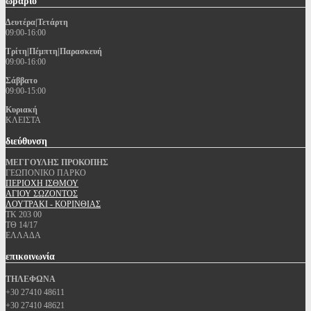
ωράριο
Δευτέρα|Τετάρτη
09:00-16:00
Τρίτη|Πέμπτη|Παρασκευή
09:00-16:00
Σάββατο
09:00-15:00
Κυριακή
ΚΛΕΙΣΤΑ
διεύθυνση
ΜΕΓΓΟΥΛΗΣ ΠΡΟΚΟΠΗΣ
ΓΕΩΠΟΝΙΚΟ ΠΑΡΚΟ
ΠΕΡΙΟΧΗ ΙΣΘΜΟΥ
ΑΓΙΟΥ ΣΩΖΟΝΤΟΣ
ΛΟΥΤΡΑΚΙ - ΚΟΡΙΝΘΙΑΣ
ΤΚ 203 00
ΤΘ 14/17
ΕΛΛΑΔΑ
επικοινωνία
ΤΗΛΕΦΩΝΑ
+30 27410 48611
+30 27410 48621