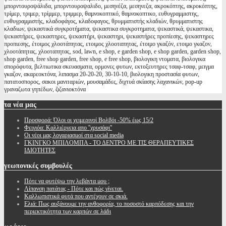
μπορντουροψάλιδα, μπορντουροψαλιδο, μεσηνέζα, μεσηνεζα, ακροκόπτης, ακροκόπτης,
τρίμερ, τριμερ, τρίμμερ, τριμμερ, θαμνοκοπτικό, θαμνοκοπτικο, ευθυγραμμιστης,
ευθυγραμμιστής, κλαδοφάγος, κλαδοφαγος, θρυμματιστής κλαδιών, θρυμματιστης
κλαδιων, ψεκαστικά συγκροτήματα, ψεκαστικα συγκροτηματα, ψεκαστικά, ψεκαστικα,
ψεκαστήρες, ψεκαστηρες, ψεκαστήρι, ψεκαστηρι, ψεκαστήρες προπίεσης, ψεκαστηρες
προπιεσης, έτοιμος χλοοτάπητας, ετοιμος χλοοταπητας, έτοιμο γκαζόν, ετοιμο γκαζον,
χλοοτάπητας, χλοοταπητας, sod, lawn, e shop, e garden shop, e shop garden, garden shop,
shop garden, free shop garden, free shop, e free shop, βιολογικη ντοματα, βιολογικα
σπορόφυτα, βελτιωτικα σκευασματα, ορμονες φυτων, εκτοξευτηρες τσαφ-τσαφ, μειγμα
γκαζον, ακαρεοκτόνα, λιπασμα 20-20-20, 30-10-10, βιολογικη προστασία φυτων,
πατατοσπορος, σακοι μανιταριών, μουσαμάδες, διχτυά σκίασης λαχανικών, pop-up
γραναζωτα γηπέδων, ζιζανιοκτόνα
τα
νέα μας
Προσφορά: Όλοι οι χειμερινοί Βολβόι -50% έως 15/2
Φειγιόα: Καλλιέργεια απο ''χρυσάφι''
Oι νέοι μας λογαριασμοί στα social media
ΓΚΙΝΓΚΟ ΜΠΙΛΟΜΠΑ - ΤΟ ΔΕΝΤΡΟ ΜΕ ΤΙΣ ΘΕΡΑΠΕΥΤΙΚΕΣ
ΙΔΙΟΤΗΤΕΣ
γεωπονικές
συμβουλές
Πότε να φυτέψω την λεβάντα μου ;
Λίπανση πατάτας - Πότε και πώς γίνεται.
Καλλωπιστικά φυτά που αντέχουν σε σκιά.
Ελιά: Πως αυξάνουμε την ανθοφορία, το ποσοστό καρπόδεσης και την
περιεκτικότητα των καρπών σε λάδι