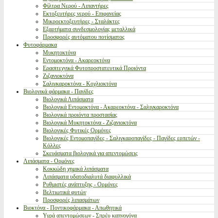
Φίλτρα Νερού - Λιπαντήρες
Εκτοξευτήρες νερού - Επιφανείας
Μικροεκτοξευτήρες - Σταλάκτες
Εξαρτήματα συνδεσμολογίας μεταλλικά
Προσφορές αυτόματου ποτίσματος
Φυτοφάρμακα
Μυκητοκτόνα
Εντομοκτόνα - Ακαρεοκτόνα
Ερασιτεχνικά Φυτοπροστατευτικά Προιόντα
Ζιζανιοκτόνα
Σαλιγκαροκτόνα - Κοχλιοκτόνα
Βιολογικά φάρμακα - Παγίδες
Βιολογικά Λιπάσματα
Βιολογικά Εντομοκτόνα - Ακαρεοκτόνα - Σαλιγκαροκτόνα
Βιολογικά προιόντα προστασίας
Βιολογικά Μυκητοκτόνα - Ζιζανιοκτόνα
Βιολογικές Φυτικές Ορμόνες
Βιολογικές Εντομοπαγίδες - Σαλιγκαροπαγίδες - Παγίδες ερπετών -
Κόλλες
Σκευάσματα βιολογικά για απεντομώσεις
Λιπάσματα - Ορμόνες
Κοκκώδη χημικά λιπάσματα
Λιπάσματα υδατοδιαλυτά διαφυλλικά
Ρυθμιστές ανάπτυξης - Ορμόνες
Βελτιωτικά φυτών
Προσφορές λιπασμάτων
Βιοκτόνα - Ποντικοφάρμακα - Απωθητικά
Υγρά απεντομώσεων - Σπρέυ καπνογόνα