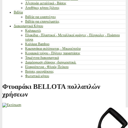
Αξεσουάρ μεταλλικά - Βάσεις
Αποθήκες κήπου ξύλινες
Βιβλία
Βιβλία για ερασιτέχνες
Βιβλία για επαγγελματίες
Διακοσμητικά Κήπου
Καλαμωτές
Πλακίδια - Πλαστικοί - Μεταλλικοί φράχτες - Πέργκολες - Πράσινοι
τοίχοι
Καλάμια Bamboo
Καμπανάκια αυλόπορτας - Μικροέπιπλα
Κεραμικά τοίχου - Πήλινες παραστάσεις
Τσιμέντινα διακοσμητικά
Διαμόρφωση εδάφους -διαχωριστικά.
Ελαφρόπετρα - Φλοιός Πεύκου
Βρύσες ορειχάλκινες
Φωτιστικά κήπου
Φτυαράκι BELLOTA πολλαπλών
χρήσεων