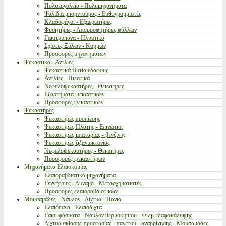
Πολυεργαλεία - Πολυμηχανήματα
Ψαλίδια μπορντούρας - Ευθυγραμμιστές
Κλαδοφάγοι - Εξαερωτήρες
Φυσητήρες - Απορροφητήρες φύλλων
Γαιοτρύπανα - Πλυστικά
Σχίστες Ξύλων - Κορμών
Προσφορές μηχανημάτων
Ψεκαστικά - Αντλίες
Ψεκαστικά Βυτία εδάφους
Αντλίες - Πιεστικά
Νεφελοψεκαστήρες - Θειωτήρες
Εξαρτήματα ψεκαστικών
Προσφορές ψεκαστικών
Ψεκαστήρες
Ψεκαστήρες προπίεσης
Ψεκαστήρες Πλάτης - Επινώτιοι
Ψεκαστήρες μπαταρίας - βενζίνης
Ψεκαστήρες ζιζανιοκτονίας
Νεφελοψεκαστήρες - Θειωτήρες
Προσφορές ψεκαστήρων
Μηχανήματα Ελαιοκομίας
Ελαιοραβδιστικά μηχανήματα
Γεννήτριες - Δυναμό - Μετασχηματιστές
Προσφορές ελαιοραβδιστικών
Μουσαμάδες - Νάυλον - Δίχτυα - Πανιά
Ελαιόπανα - Ελαιόδιχτα
Γαιουφάσματα - Νάυλον θερμοκηπίου - Φίλμ εδαφοκάλυψης
Δίχτυα σκίασης-προστασίας - παγετού - αναρρίχησης - Μουσαμάδες