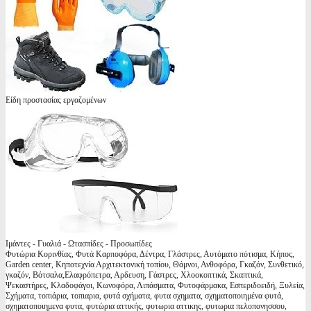
Είδη προστασίας εργαζομένων
Ιμάντες - Γυαλιά - Ωτασπίδες - Προσωπίδες
Φυτώρια Κορινθίας, Φυτά Καρποφόρα, Δέντρα, Γλάστρες, Αυτόματο πότισμα, Κήπος,
Garden center, Κηποτεχνία Αρχιτεκτονική τοπίου, Θάμνοι, Ανθοφόρα, Γκαζόν, Συνθετικό,
γκαζόν, Βότσαλα,Ελαφρόπετρα, Αρδευση, Γάστρες, Χλοοκοπτικά, Σκαπτικά,
Ψεκαστήρες, Κλαδοφάγοι, Κωνοφόρα, Λιπάσματα, Φυτοφάρμακα, Εσπεριδοειδή, Ξυλεία,
Σχήματα, τοπιάρια, τοπιαρια, φυτά σχήματα, φυτα σχηματα, σχηματοποιημένα φυτά,
σχηματοποιημενα φυτα, φυτώρια αττικής, φυτωρια αττικης, φυτωρια πελοπονησσου,