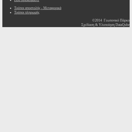
Που βρισκόμαστε
Τρόποι αποστολής - Μεταφορικά
Τρόποι πληρωμής
©2014 Γεωπονικό Πάρκο
Σχεδίαση & Υλοποίηση DataQube