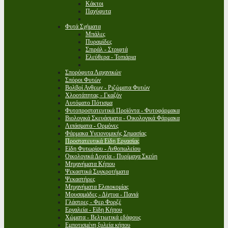
Κάκτοι
Παχύφυτα
Φυτά Σχήματα
Μπάλες
Πυραμίδες
Σπιράλ - Στριφτά
Ελεύθερα - Τοπιάρια
Σπορόφυτα Λαχανικών
Σπόροι Φυτών
Βολβοί Ανθεων - Ριζώματα Φυτών
Χλοοτάπητας - Γκαζόν
Αυτόματο Πότισμα
Φυτοπροστατευτικά Προϊόντα - Φυτοφάρμακα
Βιολογικά Σκευάσματα - Οικολογικά Φάρμακα
Λιπάσματα - Ορμόνες
Φάρμακα Υγειονομικής Σημασίας
Προστατευτικά Είδη Εργασίας
Είδη Φυτωρίου - Ανθοπωλείου
Οικολογικά Δοχεία - Πυρίμαχα Σκεύη
Μηχανήματα Κήπου
Ψεκαστικά Συγκροτήματα
Ψεκαστήρες
Μηχανήματα Ελαιοκομίας
Μουσαμάδες - Δίχτυα - Πανιά
Γλάστρες - Φερ Φορζέ
Εργαλεία - Είδη Κήπου
Χώματα - Βελτιωτικά εδάφους
Εμποτισμένη ξυλεία κήπου