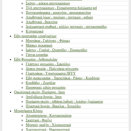
Σκόνες - κόκκοι απεντομώσεων
Τζέλ απεντομώσεων - Ετοιμόχρηστα δολώματα gel
Ποντικοφάρμακα - μυοκτόνα - αρουραιοκτόνα
Απωθητικά ζώων - πουλιών - ποντικών - φιδιών
Απωθητικά - βιοκτόνα
Δολωματικοί σταθμοί - κόλλες ποντικών - ποντικοπαγίδες
Κτηνιατρικά
Είδη προστασίας εργαζομένων
Μποτάκια - Γαλότσες - Φόρμες
Μάσκες ψεκασμού
Ιμάντες - Γυαλιά - Ωτασπίδες - Προσωπίδες
Γάντια εργασίας
Είδη Φυτωρίου - Ανθοπωλείου
Γλάστρες φυτωρίου - Σακούλες
Δίσκοι σποράς - Παλετάκια φύτευσης
Γλαστράκια - Υποστρώματα JIFFY
Είδη συσκευασίας - Ταμπελάκια - Ράφιες - Κορδόνια
Κουβάδες - Ζεμπίλια
Προσφορές ειδών φυτωρίου
Οικολογικά σκεύη- Πυρίμαχα - Inox
Ανοξείδωτα δοχεία - Inox
Πυρίμαχα σκεύη - πιθάρια λαδιού - λεκάνες ζυμώματος
Πλαστικά δοχεία - Βαρέλια - Τενεκέδες
Μηχανήματα Κήπου
Αλυσσοπρίονα - Κονταροπρίονα
Σκαπτικά - Φρέζες
Μηχανές γκαζόν - Χλοοκοπτικά
Χορτοκοπτικά - Θαμνοκοπτικά