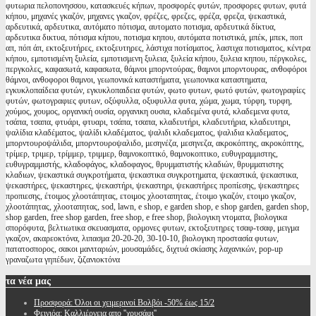
φυτωρια πελοπονησσου, κατασκευές κήπων, προσφορές φυτών, προσφορες φυτων, φυτά
κήπου, μηχανές γκαζόν, μηχανες γκαζον, φρέζες, φρεζες, φρέζα, φρεζα, ψεκαστικά,
αρδευτικά, αρδευτικα, αυτόματο πότισμα, αυτοματο ποτισμα, αρδευτικά δίκτυα,
αρδευτικα δικτυα, πότισμα κήπου, ποτισμα κηπου, αυτόματα ποτιστικά, μπέκ, μπεκ, ποπ
απ, πόπ άπ, εκτοξευτήρες, εκτοξευτηρες, λάστιχα ποτίσματος, λαστιχα ποτισματος, κέντρα
κήπου, εμποτισμένη ξυλεία, εμποτισμενη ξυλεια, ξυλεία κήπου, ξυλεια κηπου, πέργκολες,
περγκολες, καφασωτά, καφασωτα, θάμνοι μπορντούρας, θαμνοι μπορντουρας, ανθοφόροι
θάμνοι, ανθοφοροι θαμνοι, γεωπονικά καταστήματα, γεωπονικα καταστηματα,
εγκυκλοπαίδεια φυτών, εγκυκλοπαιδεια φυτών, φωτο φυτων, φωτό φυτών, φωτογραφίες
φυτών, φωτογραφιες φυτων, οξύφυλλα, οξυφυλλα φυτα, χώμα, χωμα, τύρφη, τυρφη,
χούμος, χουμος, οργανική ουσία, οργανικη ουσια, κλαδεμένα φυτά, κλαδεμενα φυτα,
τσάπα, τσαπα, φτυάρι, φτυαρι, τσάπα, τσαπα, κλαδευτήρι, κλαδευτήρια, κλαδευτηρι,
ψαλίδια κλαδέματος, ψαλίδι κλαδέματος, ψαλιδι κλαδεματος, ψαλιδια κλαδεματος,
μπορντουροψάλιδα, μπορντουροψαλιδο, μεσηνέζα, μεσηνεζα, ακροκόπτης, ακροκόπτης,
τρίμερ, τριμερ, τρίμμερ, τριμμερ, θαμνοκοπτικό, θαμνοκοπτικο, ευθυγραμμιστης,
ευθυγραμμιστής, κλαδοφάγος, κλαδοφαγος, θρυμματιστής κλαδιών, θρυμματιστης
κλαδιων, ψεκαστικά συγκροτήματα, ψεκαστικα συγκροτηματα, ψεκαστικά, ψεκαστικα,
ψεκαστήρες, ψεκαστηρες, ψεκαστήρι, ψεκαστηρι, ψεκαστήρες προπίεσης, ψεκαστηρες
προπιεσης, έτοιμος χλοοτάπητας, ετοιμος χλοοταπητας, έτοιμο γκαζόν, ετοιμο γκαζον,
χλοοτάπητας, χλοοταπητας, sod, lawn, e shop, e garden shop, e shop garden, garden shop,
shop garden, free shop garden, free shop, e free shop, βιολογικη ντοματα, βιολογικα
σπορόφυτα, βελτιωτικα σκευασματα, ορμονες φυτων, εκτοξευτηρες τσαφ-τσαφ, μειγμα
γκαζον, ακαρεοκτόνα, λιπασμα 20-20-20, 30-10-10, βιολογικη προστασία φυτων,
πατατοσπορος, σακοι μανιταριών, μουσαμάδες, διχτυά σκίασης λαχανικών, pop-up
γραναζωτα γηπέδων, ζιζανιοκτόνα
τα
νέα μας
Προσφορά: Όλοι οι χειμερινοί Βολβόι -50% έως 15/2
Φειγιόα: Καλλιέργεια απο ''χρυσάφι''