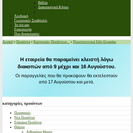
Βιβλία
Διακοσμητικά Κήπου
Χονδρική
Γεωπονικές Συμβουλές
Τα νέα μας
Επικοινωνία
Που βρισκόμαστε
Αρχική
»
Προϊόντα
»
Κατηγορίες Προϊόντων...
»
Προστατευτικά Είδη Εργασίας
Η εταιρεία θα παραμείνει κλειστή λόγω
διακοπών από 9 μέχρι και 16 Αυγούστου.
Οι παραγγελίες που θα προκύψουν θα εκτελεστούν
από 17 Αυγούστου και μετά.
κατηγορίες
προιόντων
Προσφορές
Νέα Προϊόντα
Επίκαιρα Προϊόντα
Θάμνοι
Ανθοφόροι θάμνοι