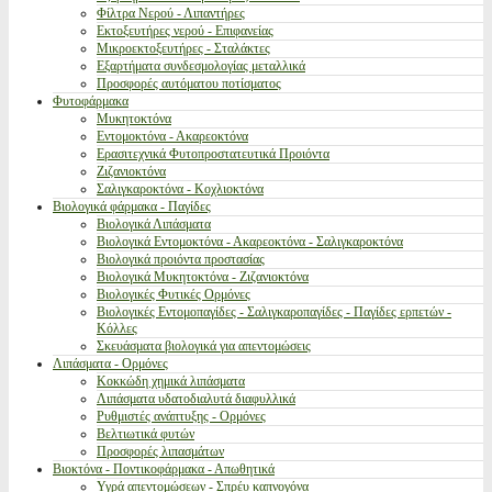
Φίλτρα Νερού - Λιπαντήρες
Εκτοξευτήρες νερού - Επιφανείας
Μικροεκτοξευτήρες - Σταλάκτες
Εξαρτήματα συνδεσμολογίας μεταλλικά
Προσφορές αυτόματου ποτίσματος
Φυτοφάρμακα
Μυκητοκτόνα
Εντομοκτόνα - Ακαρεοκτόνα
Ερασιτεχνικά Φυτοπροστατευτικά Προιόντα
Ζιζανιοκτόνα
Σαλιγκαροκτόνα - Κοχλιοκτόνα
Βιολογικά φάρμακα - Παγίδες
Βιολογικά Λιπάσματα
Βιολογικά Εντομοκτόνα - Ακαρεοκτόνα - Σαλιγκαροκτόνα
Βιολογικά προιόντα προστασίας
Βιολογικά Μυκητοκτόνα - Ζιζανιοκτόνα
Βιολογικές Φυτικές Ορμόνες
Βιολογικές Εντομοπαγίδες - Σαλιγκαροπαγίδες - Παγίδες ερπετών -
Κόλλες
Σκευάσματα βιολογικά για απεντομώσεις
Λιπάσματα - Ορμόνες
Κοκκώδη χημικά λιπάσματα
Λιπάσματα υδατοδιαλυτά διαφυλλικά
Ρυθμιστές ανάπτυξης - Ορμόνες
Βελτιωτικά φυτών
Προσφορές λιπασμάτων
Βιοκτόνα - Ποντικοφάρμακα - Απωθητικά
Υγρά απεντομώσεων - Σπρέυ καπνογόνα