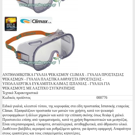
ΑΝΤΙΘΑΜΒΩΤΙΚΑ ΓΥΑΛΙΑ ΨΕΚΑΣΜΟΥ CLIMAX - ΓΥΑΛΙΑ ΠΡΟΣΤΑΣΙΑΣ
ΨΕΚΑΣΜΩΝ - ΓΥΑΛΙΑ ΠΛΑΣΤΙΚΑ ΑΘΡΑΥΣΤΑ ΠΡΟΣΤΑΣΙΑΣ -
ΥΠΟΑΛΛΕΡΓΙΚΑ ΕΥΚΑΜΠΤΑ ΚΛΙΜΑΞ ΙΣΠΑΝΙΑΣ - ΓΥΑΛΙΑ ΓΙΑ
ΨΕΚΑΣΜΟΥΣ ΜΕ ΛΑΣΤΙΧΟ ΣΥΓΚΡΑΤΗΣΗΣ
Τεχνικά Χαρακτηριστικά
Κωδικός προϊόντος
000776
Ειδικά γυαλιά, κλειστού τύπου, της κορυφαίας στα είδη προστασίας Ισπανικής εταιρείας
Climax. Εξασφαλίζουν προστασία των ματιών του χρήστη, κατά τον ψεκασμό
φυτοφαρμάκων ή άλλων χημικών και κατά την επίπαση σκόνης όπως θειάφι ή χαλκό.
Προστατεύει επίσης από τραυματισμούς, κατά τη χρήση θαμνοκοπτικών και μεσηνέζας.
Είναι υπερπανοραμικά, εύκαμπτα, αντιαλλεργικά, αντιθαμβωτικά, από άθραυστο υλικό.
Διαθέτουν βαλβίδες αερισμού και ρυθμιζόμενο ιμάντα, για άριστη εφαρμογή. Απαραίτητα
στους ερασιτέχνες και τους επαγγελματίες κηποτέχνες.