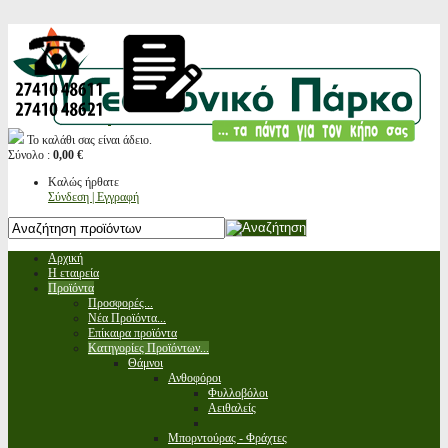
Το καλάθι σας είναι άδειο.
Σύνολο :
0,00 €
Καλώς ήρθατε
Σύνδεση | Εγγραφή
Αρχική
Η εταιρεία
Προϊόντα
Προσφορές...
Νέα Προϊόντα...
Επίκαιρα προϊόντα
Κατηγορίες Προϊόντων...
Θάμνοι
Ανθοφόροι
Φυλλοβόλοι
Αειθαλείς
Μπορντούρας - Φράχτες