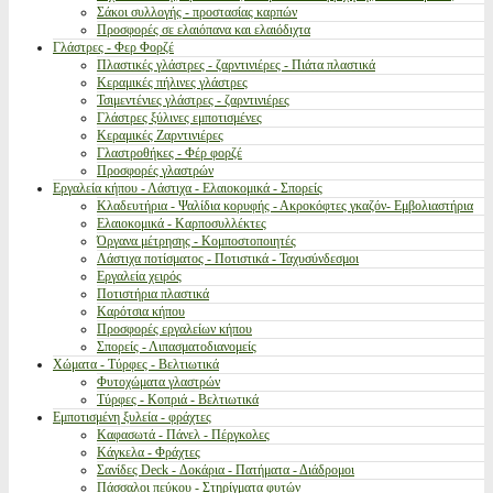
Σάκοι συλλογής - προστασίας καρπών
Προσφορές σε ελαιόπανα και ελαιόδιχτα
Γλάστρες - Φερ Φορζέ
Πλαστικές γλάστρες - ζαρντινιέρες - Πιάτα πλαστικά
Κεραμικές πήλινες γλάστρες
Τσιμεντένιες γλάστρες - ζαρντινιέρες
Γλάστρες ξύλινες εμποτισμένες
Κεραμικές Ζαρντινιέρες
Γλαστροθήκες - Φέρ φορζέ
Προσφορές γλαστρών
Εργαλεία κήπου - Λάστιχα - Ελαιοκομικά - Σπορείς
Κλαδευτήρια - Ψαλίδια κορυφής - Ακροκόφτες γκαζόν- Εμβολιαστήρια
Ελαιοκομικά - Καρποσυλλέκτες
Όργανα μέτρησης - Κομποστοποιητές
Λάστιχα ποτίσματος - Ποτιστικά - Ταχυσύνδεσμοι
Εργαλεία χειρός
Ποτιστήρια πλαστικά
Καρότσια κήπου
Προσφορές εργαλείων κήπου
Σπορείς - Λιπασματοδιανομείς
Χώματα - Τύρφες - Βελτιωτικά
Φυτοχώματα γλαστρών
Τύρφες - Κοπριά - Βελτιωτικά
Εμποτισμένη ξυλεία - φράχτες
Καφασωτά - Πάνελ - Πέργκολες
Κάγκελα - Φράχτες
Σανίδες Deck - Δοκάρια - Πατήματα - Διάδρομοι
Πάσσαλοι πεύκου - Στηρίγματα φυτών