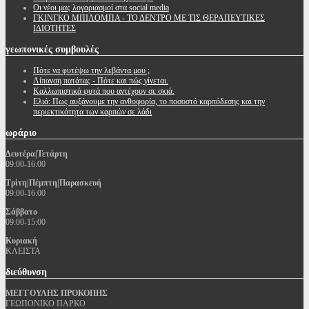
Oι νέοι μας λογαριασμοί στα social media
ΓΚΙΝΓΚΟ ΜΠΙΛΟΜΠΑ - ΤΟ ΔΕΝΤΡΟ ΜΕ ΤΙΣ ΘΕΡΑΠΕΥΤΙΚΕΣ
ΙΔΙΟΤΗΤΕΣ
γεωπονικές
συμβουλές
Πότε να φυτέψω την λεβάντα μου ;
Λίπανση πατάτας - Πότε και πώς γίνεται.
Καλλωπιστικά φυτά που αντέχουν σε σκιά.
Ελιά: Πως αυξάνουμε την ανθοφορία, το ποσοστό καρπόδεσης και την
περιεκτικότητα των καρπών σε λάδι
ωράριο
Δευτέρα|Τετάρτη
09:00-16:00
Τρίτη|Πέμπτη|Παρασκευή
09:00-16:00
Σάββατο
09:00-15:00
Κυριακή
ΚΛΕΙΣΤΑ
διεύθυνση
ΜΕΓΓΟΥΛΗΣ ΠΡΟΚΟΠΗΣ
ΓΕΩΠΟΝΙΚΟ ΠΑΡΚΟ