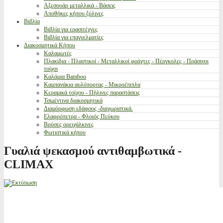
Αξεσουάρ μεταλλικά - Βάσεις
Αποθήκες κήπου ξύλινες
Βιβλία
Βιβλία για ερασιτέχνες
Βιβλία για επαγγελματίες
Διακοσμητικά Κήπου
Καλαμωτές
Πλακίδια - Πλαστικοί - Μεταλλικοί φράχτες - Πέργκολες - Πράσινοι
τοίχοι
Καλάμια Bamboo
Καμπανάκια αυλόπορτας - Μικροέπιπλα
Κεραμικά τοίχου - Πήλινες παραστάσεις
Τσιμέντινα διακοσμητικά
Διαμόρφωση εδάφους -διαχωριστικά.
Ελαφρόπετρα - Φλοιός Πεύκου
Βρύσες ορειχάλκινες
Φωτιστικά κήπου
Γυαλιά ψεκασμού αντιθαμβωτικά -
CLIMAX