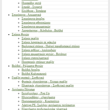
Πυραμίδες φυτά
Σπιράλ - Στριφτά
Ελεύθερα - Τοπιάρια
Σπορόφυτα - Αρωματικά
Σπορόφυτα άνοιξης
Σπορόφυτα φθινοπώρου
Σπορόφυτα αρωματικών
Λαχανόκηπος - Κόνδυλοι - Βολβοί
Σπόροι Φυτών
Σπόροι γκαζόν
Σπόροι λαχανικών σε φάκελα
Βιολογικοί σπόροι - Παλιοί παραδοσιακοί σπόροι
Σπόροι ανθέων - λουλουδιών
Σπόροι αρωματικών φυτών - Βοτάνων
Σπόροι επαγγελματικοί
Προσφορές σπόρων γκαζόν
Βολβοί - Ριζώματα Φυτών
Βολβοί Ανοιξης
Βολβοί Καλοκαιριού
Γκαζόν φυσικό - Συνθετικό
Φυσικός χλοοτάπητας - Έτοιμο γκαζόν
Πλαστικός χλοοτάπητας - Συνθετικό γκαζόν
Αυτόματο Πότισμα
Εκτοξευτήρες - Pop Up
Ηλεκτροβάνες - εξαρτήματα
Προγραμματιστές - Κομπιούτερ
Λάστιχα PE- Σωλήνες αυτόματου ποτίσματος
Εξαρτήματα συνδεσμολογίας πλαστικά