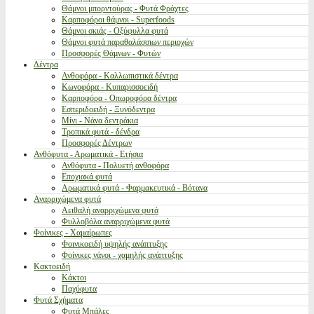
Θάμνοι μπορντούρας - Φυτά Φράχτες
Καρποφόροι θάμνοι - Superfoods
Θάμνοι σκιάς - Οξύφυλλα φυτά
Θάμνοι φυτά παραθαλάσσιων περιοχών
Προσφορές Θάμνων - Φυτών
Δέντρα
Ανθοφόρα - Καλλωπιστικά δέντρα
Κωνοφόρα - Κυπαρισσοειδή
Καρποφόρα - Οπωροφόρα δέντρα
Εσπεριδοειδή - Ξυνόδεντρα
Μίνι - Νάνα δεντράκια
Τροπικά φυτά - δένδρα
Προσφορές Δέντρων
Ανθόφυτα - Αρωματικά - Ετήσια
Ανθόφυτα - Πολυετή ανθοφόρα
Εποχιακά φυτά
Αρωματικά φυτά - Φαρμακευτικά - Βότανα
Αναρριχώμενα φυτά
Αειθαλή αναρριχώμενα φυτά
Φυλλοβόλα αναρριχώμενα φυτά
Φοίνικες - Χαμαίρωπες
Φοινικοειδή υψηλής ανάπτυξης
Φοίνικες νάνοι - χαμηλής ανάπτυξης
Κακτοειδή
Κάκτοι
Παχύφυτα
Φυτά Σχήματα
Φυτά Μπάλες