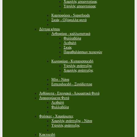
Χαμηλής μπορντούρας
Υψηλής μπορντούρας
Καρποφόροι - Superfoods
Σκιάς - Οξύφυλλα φυτά
Δέντρα κήπου
Ανθοφόρα - καλλωπιστικά
Φυλλοβόλα
Αειθαλή
Σκιάς
Παραθαλάσσιων περιοχών
Κωνοφόρα - Κυπαρισσοειδή
Υψηλής ανάπτυξης
Χαμηλής ανάπτυξης
Μίνι - Νάνα
Εσπεριδοειδή - Ξυνόδεντρα
Ανθόφυτα - Εποχιακά - Αρωματικά Φυτά
Αναρριχώμενα Φυτά
Αειθαλή
Φυλλοβόλα
Φοίνικες - Χαμαίρωπες
Χαμηλής ανάπτυξης - Νάνα
Υψηλής ανάπτυξης
Κακτοειδή