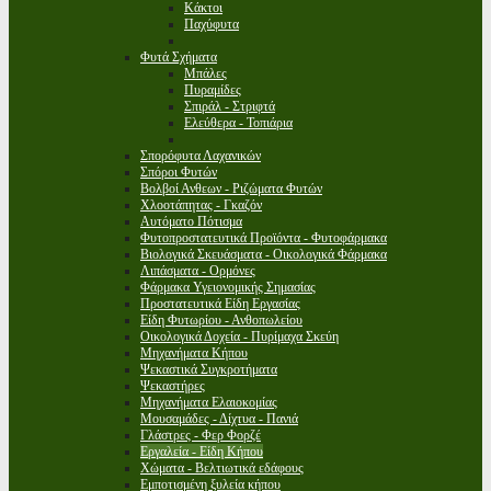
Κάκτοι
Παχύφυτα
Φυτά Σχήματα
Μπάλες
Πυραμίδες
Σπιράλ - Στριφτά
Ελεύθερα - Τοπιάρια
Σπορόφυτα Λαχανικών
Σπόροι Φυτών
Βολβοί Ανθεων - Ριζώματα Φυτών
Χλοοτάπητας - Γκαζόν
Αυτόματο Πότισμα
Φυτοπροστατευτικά Προϊόντα - Φυτοφάρμακα
Βιολογικά Σκευάσματα - Οικολογικά Φάρμακα
Λιπάσματα - Ορμόνες
Φάρμακα Υγειονομικής Σημασίας
Προστατευτικά Είδη Εργασίας
Είδη Φυτωρίου - Ανθοπωλείου
Οικολογικά Δοχεία - Πυρίμαχα Σκεύη
Μηχανήματα Κήπου
Ψεκαστικά Συγκροτήματα
Ψεκαστήρες
Μηχανήματα Ελαιοκομίας
Μουσαμάδες - Δίχτυα - Πανιά
Γλάστρες - Φερ Φορζέ
Εργαλεία - Είδη Κήπου
Χώματα - Βελτιωτικά εδάφους
Εμποτισμένη ξυλεία κήπου