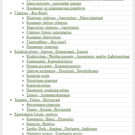
Σάκοι συλλογής - προστασίας καρπών
Προσφορές σε ελαιόπανα και ελαιόδιχτα
Γλάστρες - Φερ Φορζέ
Πλαστικές γλάστρες - ζαρντινιέρες - Πιάτα πλαστικά
Κεραμικές πήλινες γλάστρες
Τσιμεντένιες γλάστρες - ζαρντινιέρες
Γλάστρες ξύλινες εμποτισμένες
Κεραμικές Ζαρντινιέρες
Γλαστροθήκες - Φέρ φορζέ
Προσφορές γλαστρών
Εργαλεία κήπου - Λάστιχα - Ελαιοκομικά - Σπορείς
Κλαδευτήρια - Ψαλίδια κορυφής - Ακροκόφτες γκαζόν- Εμβολιαστήρια
Ελαιοκομικά - Καρποσυλλέκτες
Όργανα μέτρησης - Κομποστοποιητές
Λάστιχα ποτίσματος - Ποτιστικά - Ταχυσύνδεσμοι
Εργαλεία χειρός
Ποτιστήρια πλαστικά
Καρότσια κήπου
Προσφορές εργαλείων κήπου
Σπορείς - Λιπασματοδιανομείς
Χώματα - Τύρφες - Βελτιωτικά
Φυτοχώματα γλαστρών
Τύρφες - Κοπριά - Βελτιωτικά
Εμποτισμένη ξυλεία - φράχτες
Καφασωτά - Πάνελ - Πέργκολες
Κάγκελα - Φράχτες
Σανίδες Deck - Δοκάρια - Πατήματα - Διάδρομοι
Πάσσαλοι πεύκου - Στηρίγματα φυτών