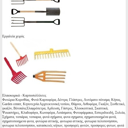
Εργαλεία χειρός
Ελαιοκομικά - Καρποσυλλέκτες
Φυτώρια Κορινθίας, Φυτά Καρποφόρα, Δέντρα, Γλάστρες, Αυτόματο πότισμα, Κήπος,
Garden center, Κηποτεχνία Αρχιτεκτονική τοπίου, Θάμνοι, Ανθοφόρα, Γκαζόν, Συνθετικό,
γκαζόν, Βότσαλα,Ελαφρόπετρα, Αρδευση, Γάστρες, Χλοοκοπτικά, Σκαπτικά,
Ψεκαστήρες, Κλαδοφάγοι, Κωνοφόρα, Λιπάσματα, Φυτοφάρμακα, Εσπεριδοειδή, Ξυλεία,
Σχήματα, τοπιάρια, τοπιαρια, φυτά σχήματα, φυτα σχηματα, σχηματοποιημένα φυτά,
σχηματοποιημενα φυτα, φυτώρια αττικής, φυτωρια αττικης, φυτωρια πελοπονησσου,
φυτωρια πελοπονησσου, κατασκευές κήπων, προσφορές φυτών, προσφορες φυτων, φυτά