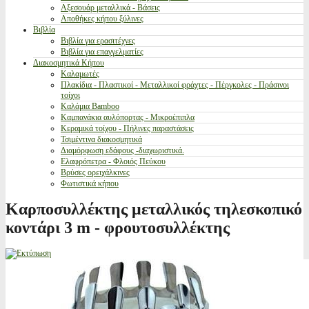
Αξεσουάρ μεταλλικά - Βάσεις
Αποθήκες κήπου ξύλινες
Βιβλία
Βιβλία για ερασιτέχνες
Βιβλία για επαγγελματίες
Διακοσμητικά Κήπου
Καλαμωτές
Πλακίδια - Πλαστικοί - Μεταλλικοί φράχτες - Πέργκολες - Πράσινοι
τοίχοι
Καλάμια Bamboo
Καμπανάκια αυλόπορτας - Μικροέπιπλα
Κεραμικά τοίχου - Πήλινες παραστάσεις
Τσιμέντινα διακοσμητικά
Διαμόρφωση εδάφους -διαχωριστικά.
Ελαφρόπετρα - Φλοιός Πεύκου
Βρύσες ορειχάλκινες
Φωτιστικά κήπου
Καρποσυλλέκτης μεταλλικός τηλεσκοπικό
κοντάρι 3 m - φρουτοσυλλέκτης