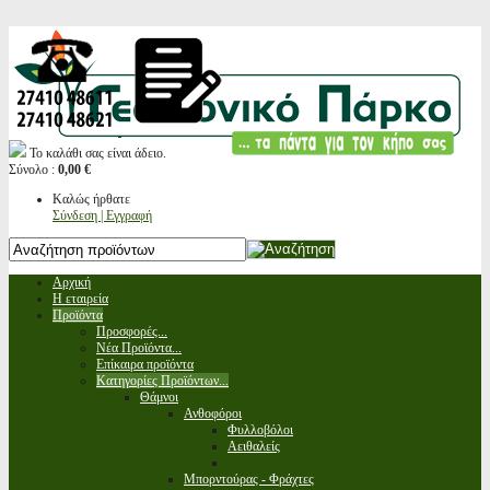
Το καλάθι σας είναι άδειο.
Σύνολο :
0,00 €
Καλώς ήρθατε
Σύνδεση | Εγγραφή
Αρχική
Η εταιρεία
Προϊόντα
Προσφορές...
Νέα Προϊόντα...
Επίκαιρα προϊόντα
Κατηγορίες Προϊόντων...
Θάμνοι
Ανθοφόροι
Φυλλοβόλοι
Αειθαλείς
Μπορντούρας - Φράχτες