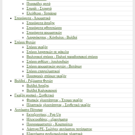
Πυραμίδες φυτά
Σπιράλ - Στριφτά
Ελεύθερα - Τοπιάρια
Σπορόφυτα - Αρωματικά
Σπορόφυτα άνοιξης
Σπορόφυτα φθινοπώρου
Σπορόφυτα αρωματικών
Λαχανόκηπος - Κόνδυλοι - Βολβοί
Σπόροι Φυτών
Σπόροι γκαζόν
Σπόροι λαχανικών σε φάκελα
Βιολογικοί σπόροι - Παλιοί παραδοσιακοί σπόροι
Σπόροι ανθέων - λουλουδιών
Σπόροι αρωματικών φυτών - Βοτάνων
Σπόροι επαγγελματικοί
Προσφορές σπόρων γκαζόν
Βολβοί - Ριζώματα Φυτών
Βολβοί Ανοιξης
Βολβοί Καλοκαιριού
Γκαζόν φυσικό - Συνθετικό
Φυσικός χλοοτάπητας - Έτοιμο γκαζόν
Πλαστικός χλοοτάπητας - Συνθετικό γκαζόν
Αυτόματο Πότισμα
Εκτοξευτήρες - Pop Up
Ηλεκτροβάνες - εξαρτήματα
Προγραμματιστές - Κομπιούτερ
Λάστιχα PE- Σωλήνες αυτόματου ποτίσματος
Εξαρτήματα συνδεσμολογίας πλαστικά