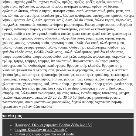
κήπου, μηχανές γκαζόν, μηχανες γκαζον, φρέζες, φρεζες, φρέζα, φρεζα, ψεκαστικά,
αρδευτικά, αρδευτικα, αυτόματο πότισμα, αυτοματο ποτισμα, αρδευτικά δίκτυα,
αρδευτικα δικτυα, πότισμα κήπου, ποτισμα κηπου, αυτόματα ποτιστικά, μπέκ, μπεκ, ποπ
απ, πόπ άπ, εκτοξευτήρες, εκτοξευτηρες, λάστιχα ποτίσματος, λαστιχα ποτισματος, κέντρα
κήπου, εμποτισμένη ξυλεία, εμποτισμενη ξυλεια, ξυλεία κήπου, ξυλεια κηπου, πέργκολες,
περγκολες, καφασωτά, καφασωτα, θάμνοι μπορντούρας, θαμνοι μπορντουρας, ανθοφόροι
θάμνοι, ανθοφοροι θαμνοι, γεωπονικά καταστήματα, γεωπονικα καταστηματα,
εγκυκλοπαίδεια φυτών, εγκυκλοπαιδεια φυτών, φωτο φυτων, φωτό φυτών, φωτογραφίες
φυτών, φωτογραφιες φυτων, οξύφυλλα, οξυφυλλα φυτα, χώμα, χωμα, τύρφη, τυρφη,
χούμος, χουμος, οργανική ουσία, οργανικη ουσια, κλαδεμένα φυτά, κλαδεμενα φυτα,
τσάπα, τσαπα, φτυάρι, φτυαρι, τσάπα, τσαπα, κλαδευτήρι, κλαδευτήρια, κλαδευτηρι,
ψαλίδια κλαδέματος, ψαλίδι κλαδέματος, ψαλιδι κλαδεματος, ψαλιδια κλαδεματος,
μπορντουροψάλιδα, μπορντουροψαλιδο, μεσηνέζα, μεσηνεζα, ακροκόπτης, ακροκόπτης,
τρίμερ, τριμερ, τρίμμερ, τριμμερ, θαμνοκοπτικό, θαμνοκοπτικο, ευθυγραμμιστης,
ευθυγραμμιστής, κλαδοφάγος, κλαδοφαγος, θρυμματιστής κλαδιών, θρυμματιστης
κλαδιων, ψεκαστικά συγκροτήματα, ψεκαστικα συγκροτηματα, ψεκαστικά, ψεκαστικα,
ψεκαστήρες, ψεκαστηρες, ψεκαστήρι, ψεκαστηρι, ψεκαστήρες προπίεσης, ψεκαστηρες
προπιεσης, έτοιμος χλοοτάπητας, ετοιμος χλοοταπητας, έτοιμο γκαζόν, ετοιμο γκαζον,
χλοοτάπητας, χλοοταπητας, sod, lawn, e shop, e garden shop, e shop garden, garden shop,
shop garden, free shop garden, free shop, e free shop, βιολογικη ντοματα, βιολογικα
σπορόφυτα, βελτιωτικα σκευασματα, ορμονες φυτων, εκτοξευτηρες τσαφ-τσαφ, μειγμα
γκαζον, ακαρεοκτόνα, λιπασμα 20-20-20, 30-10-10, βιολογικη προστασία φυτων,
πατατοσπορος, σακοι μανιταριών, μουσαμάδες, διχτυά σκίασης λαχανικών, pop-up
γραναζωτα γηπέδων, ζιζανιοκτόνα
τα
νέα μας
Προσφορά: Όλοι οι χειμερινοί Βολβόι -50% έως 15/2
Φειγιόα: Καλλιέργεια απο ''χρυσάφι''
Oι νέοι μας λογαριασμοί στα social media