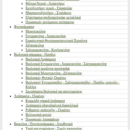
Φίλτρα Νερού - Λιπαντήρες
Εκτοξευτήρες νερού - Επιφανείας
Μικροεκτοξευτήρες - Σταλάκτες
Εξαρτήματα συνδεσμολογίας μεταλλικά
Προσφορές αυτόματου ποτίσματος
Φυτοφάρμακα
Μυκητοκτόνα
Εντομοκτόνα - Ακαρεοκτόνα
Ερασιτεχνικά Φυτοπροστατευτικά Προιόντα
Ζιζανιοκτόνα
Σαλιγκαροκτόνα - Κοχλιοκτόνα
Βιολογικά φάρμακα - Παγίδες
Βιολογικά Λιπάσματα
Βιολογικά Εντομοκτόνα - Ακαρεοκτόνα - Σαλιγκαροκτόνα
Βιολογικά προιόντα προστασίας
Βιολογικά Μυκητοκτόνα - Ζιζανιοκτόνα
Βιολογικές Φυτικές Ορμόνες
Βιολογικές Εντομοπαγίδες - Σαλιγκαροπαγίδες - Παγίδες ερπετών -
Κόλλες
Σκευάσματα βιολογικά για απεντομώσεις
Λιπάσματα - Ορμόνες
Κοκκώδη χημικά λιπάσματα
Λιπάσματα υδατοδιαλυτά διαφυλλικά
Ρυθμιστές ανάπτυξης - Ορμόνες
Βελτιωτικά φυτών
Προσφορές λιπασμάτων
Βιοκτόνα - Ποντικοφάρμακα - Απωθητικά
Υγρά απεντομώσεων - Σπρέυ καπνογόνα