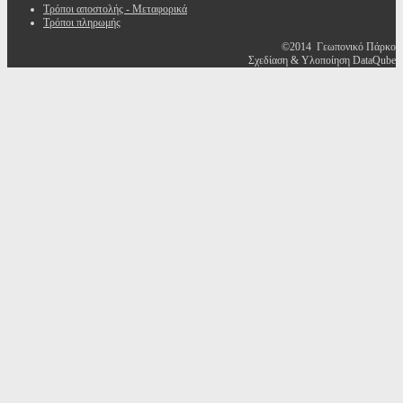
Τρόποι αποστολής - Μεταφορικά
Τρόποι πληρωμής
©2014 Γεωπονικό Πάρκο
Σχεδίαση & Υλοποίηση DataQube