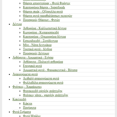
Θάμνοι μπορντούρας - Φυτά Φράχτες
Καρποφόροι θάμνοι - Superfoods
Θάμνοι σκιάς - Οξύφυλλα φυτά
Θάμνοι φυτά παραθαλάσσιων περιοχών
Προσφορές Θάμνων - Φυτών
Δέντρα
Ανθοφόρα - Καλλωπιστικά δέντρα
Κωνοφόρα - Κυπαρισσοειδή
Καρποφόρα - Οπωροφόρα δέντρα
Εσπεριδοειδή - Ξυνόδεντρα
Μίνι - Νάνα δεντράκια
Τροπικά φυτά - δένδρα
Προσφορές Δέντρων
Ανθόφυτα - Αρωματικά - Ετήσια
Ανθόφυτα - Πολυετή ανθοφόρα
Εποχιακά φυτά
Αρωματικά φυτά - Φαρμακευτικά - Βότανα
Αναρριχώμενα φυτά
Αειθαλή αναρριχώμενα φυτά
Φυλλοβόλα αναρριχώμενα φυτά
Φοίνικες - Χαμαίρωπες
Φοινικοειδή υψηλής ανάπτυξης
Φοίνικες νάνοι - χαμηλής ανάπτυξης
Κακτοειδή
Κάκτοι
Παχύφυτα
Φυτά Σχήματα
Φυτά Μπάλες