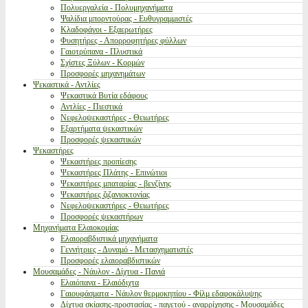
Πολυεργαλεία - Πολυμηχανήματα
Ψαλίδια μπορντούρας - Ευθυγραμμιστές
Κλαδοφάγοι - Εξαερωτήρες
Φυσητήρες - Απορροφητήρες φύλλων
Γαιοτρύπανα - Πλυστικά
Σχίστες Ξύλων - Κορμών
Προσφορές μηχανημάτων
Ψεκαστικά - Αντλίες
Ψεκαστικά Βυτία εδάφους
Αντλίες - Πιεστικά
Νεφελοψεκαστήρες - Θειωτήρες
Εξαρτήματα ψεκαστικών
Προσφορές ψεκαστικών
Ψεκαστήρες
Ψεκαστήρες προπίεσης
Ψεκαστήρες Πλάτης - Επινώτιοι
Ψεκαστήρες μπαταρίας - βενζίνης
Ψεκαστήρες ζιζανιοκτονίας
Νεφελοψεκαστήρες - Θειωτήρες
Προσφορές ψεκαστήρων
Μηχανήματα Ελαιοκομίας
Ελαιοραβδιστικά μηχανήματα
Γεννήτριες - Δυναμό - Μετασχηματιστές
Προσφορές ελαιοραβδιστικών
Μουσαμάδες - Νάυλον - Δίχτυα - Πανιά
Ελαιόπανα - Ελαιόδιχτα
Γαιουφάσματα - Νάυλον θερμοκηπίου - Φίλμ εδαφοκάλυψης
Δίχτυα σκίασης-προστασίας - παγετού - αναρρίχησης - Μουσαμάδες