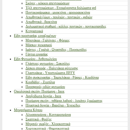
Σκόνες - κόκκοι απεντομώσεων
Τζέλ απεντομώσεων - Ετοιμόχρηστα δολώματα gel
Ποντικοφάρμακα - μυοκτόνα - αρουραιοκτόνα
Απωθητικά ζώων - πουλιών - ποντικών - φιδιών
Απωθητικά - βιοκτόνα
Δολωματικοί σταθμοί - κόλλες ποντικών - ποντικοπαγίδες
Κτηνιατρικά
Είδη προστασίας εργαζομένων
Μποτάκια - Γαλότσες - Φόρμες
Μάσκες ψεκασμού
Ιμάντες - Γυαλιά - Ωτασπίδες - Προσωπίδες
Γάντια εργασίας
Είδη Φυτωρίου - Ανθοπωλείου
Γλάστρες φυτωρίου - Σακούλες
Δίσκοι σποράς - Παλετάκια φύτευσης
Γλαστράκια - Υποστρώματα JIFFY
Είδη συσκευασίας - Ταμπελάκια - Ράφιες - Κορδόνια
Κουβάδες - Ζεμπίλια
Προσφορές ειδών φυτωρίου
Οικολογικά σκεύη- Πυρίμαχα - Inox
Ανοξείδωτα δοχεία - Inox
Πυρίμαχα σκεύη - πιθάρια λαδιού - λεκάνες ζυμώματος
Πλαστικά δοχεία - Βαρέλια - Τενεκέδες
Μηχανήματα Κήπου
Αλυσσοπρίονα - Κονταροπρίονα
Σκαπτικά - Φρέζες
Μηχανές γκαζόν - Χλοοκοπτικά
Χορτοκοπτικά - Θαμνοκοπτικά