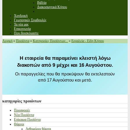
Βιβλία
Διακοσμητικά Κήπου
Χονδρική
Γεωπονικές Συμβουλές
Τα νέα μας
Επικοινωνία
Που βρισκόμαστε
Αρχική
»
Προϊόντα
»
Κατηγορίες Προϊόντων...
»
Εργαλεία - Είδη Κήπου
Η εταιρεία θα παραμείνει κλειστή λόγω
διακοπών από 9 μέχρι και 16 Αυγούστου.
Οι παραγγελίες που θα προκύψουν θα εκτελεστούν
από 17 Αυγούστου και μετά.
κατηγορίες
προιόντων
Προσφορές
Νέα Προϊόντα
Επίκαιρα Προϊόντα
Θάμνοι
Ανθοφόροι θάμνοι