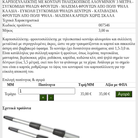
ΚΑΡΠΟΣΥΛΛΕΚΤΗΣ ΜΕ ΚΟΝΤΑΡΙ ΤΗΛΕΣΚΟΠΙΚΟΣ ΑΛΟΥΜΙΝΙΟΥ 3 ΜΕΤΡΑ -
ΣΥΓΚΟΜΙΔΗ ΨΗΛΩΝ ΦΡΟΥΤΩΝ - ΜΑΖΕΜΑ ΦΡΟΥΤΩΝ ΑΠΟ ΠΟΛΥ ΨΗΛΑ
ΚΛΑΔΙΑ - ΕΥΚΟΛΗ ΣΥΓΚΟΜΙΔΗ ΨΗΛΩΝ ΔΕΝΤΡΩΝ - ΚΑΤΑΒΑΣΜΑ
ΦΡΟΥΤΩΝ ΑΠΟ ΠΟΛΥ ΨΗΛΑ - ΜΑΖΕΜΑ ΚΑΡΠΩΝ ΧΩΡΙΣ ΣΚΑΛΑ
Τεχνικά Χαρακτηριστικά
Κωδικός προϊόντος
007546
Μήκος
3,00 m
Καρποσυλλέκτης- φρουτοσυλλέκτης με τηλεσκοπικό κοντάρι αλουμινίου και συλλέκτη
μεταλλικό με στρογγυλεμένες άκρες, ώστε να μην τραυματίζονται οι καρποί και σακκούλα
άσπρη από βαμβακερό ύφασμα. Το κοντάρι έχει δυνατότητα ανοίγματος από 1,5-3,0 m.
Είναι κατάλληλος για συλλογή καρπών ή φρούτων, όπως λεμόνια, πορτοκάλια,
μανταρίνια, βερύκοκκα, μήλα, ροδάκινα, καρύδια, κυδώνια κλπ, από ψηλά σημεία των
δέντρων (έως 5,5 μέτρα), εκεί που δεν τα φτάνουμε με τα χέρια. Ανάλογα με το σημείο
που είναι ο καρπός ρυθμίζουμε το ύψος του κονταριού του καρποσύλλεκτη για την
εύκολη αποκοπή του.
Επιλογή ποσότητας & αγορά
ΜΜ
Ποσότητα
Τιμή/ΜΜ
Αξία με ΦΠΑ
Τεμάχιο
35,00 €
35,00 €
Σχετικά προϊόντα