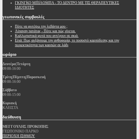
ΓΚΙΝΓΚΟ ΜΠΙΛΟΜΠΑ - ΤΟ ΔΕΝΤΡΟ ΜΕ ΤΙΣ ΘΕΡΑΠΕΥΤΙΚΕΣ
ΙΔΙΟΤΗΤΕΣ
γεωπονικές
συμβουλές
Πότε να φυτέψω την λεβάντα μου ;
Λίπανση πατάτας - Πότε και πώς γίνεται.
Καλλωπιστικά φυτά που αντέχουν σε σκιά.
Ελιά: Πως αυξάνουμε την ανθοφορία, το ποσοστό καρπόδεσης και την
περιεκτικότητα των καρπών σε λάδι
ωράριο
Δευτέρα|Τετάρτη
09:00-16:00
Τρίτη|Πέμπτη|Παρασκευή
09:00-16:00
Σάββατο
09:00-15:00
Κυριακή
ΚΛΕΙΣΤΑ
διεύθυνση
ΜΕΓΓΟΥΛΗΣ ΠΡΟΚΟΠΗΣ
ΓΕΩΠΟΝΙΚΟ ΠΑΡΚΟ
ΠΕΡΙΟΧΗ ΙΣΘΜΟΥ