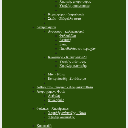
Χαμηλής μπορντούρας
Υψηλής μπορντούρας
Καρποφόροι - Superfoods
Σκιάς - Οξύφυλλα φυτά
Δέντρα κήπου
Ανθοφόρα - καλλωπιστικά
Φυλλοβόλα
Αειθαλή
Σκιάς
Παραθαλάσσιων περιοχών
Κωνοφόρα - Κυπαρισσοειδή
Υψηλής ανάπτυξης
Χαμηλής ανάπτυξης
Μίνι - Νάνα
Εσπεριδοειδή - Ξυνόδεντρα
Ανθόφυτα - Εποχιακά - Αρωματικά Φυτά
Αναρριχώμενα Φυτά
Αειθαλή
Φυλλοβόλα
Φοίνικες - Χαμαίρωπες
Χαμηλής ανάπτυξης - Νάνα
Υψηλής ανάπτυξης
Κακτοειδή