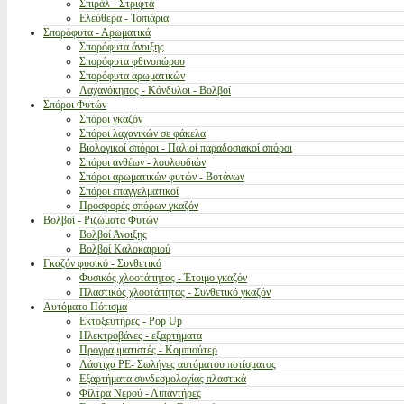
Σπιράλ - Στριφτά
Ελεύθερα - Τοπιάρια
Σπορόφυτα - Αρωματικά
Σπορόφυτα άνοιξης
Σπορόφυτα φθινοπώρου
Σπορόφυτα αρωματικών
Λαχανόκηπος - Κόνδυλοι - Βολβοί
Σπόροι Φυτών
Σπόροι γκαζόν
Σπόροι λαχανικών σε φάκελα
Βιολογικοί σπόροι - Παλιοί παραδοσιακοί σπόροι
Σπόροι ανθέων - λουλουδιών
Σπόροι αρωματικών φυτών - Βοτάνων
Σπόροι επαγγελματικοί
Προσφορές σπόρων γκαζόν
Βολβοί - Ριζώματα Φυτών
Βολβοί Ανοιξης
Βολβοί Καλοκαιριού
Γκαζόν φυσικό - Συνθετικό
Φυσικός χλοοτάπητας - Έτοιμο γκαζόν
Πλαστικός χλοοτάπητας - Συνθετικό γκαζόν
Αυτόματο Πότισμα
Εκτοξευτήρες - Pop Up
Ηλεκτροβάνες - εξαρτήματα
Προγραμματιστές - Κομπιούτερ
Λάστιχα PE- Σωλήνες αυτόματου ποτίσματος
Εξαρτήματα συνδεσμολογίας πλαστικά
Φίλτρα Νερού - Λιπαντήρες