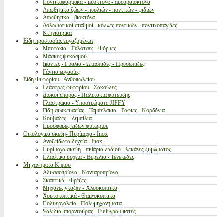
Ποντικοφάρμακα - μυοκτόνα - αρουραιοκτόνα
Απωθητικά ζώων - πουλιών - ποντικών - φιδιών
Απωθητικά - βιοκτόνα
Δολωματικοί σταθμοί - κόλλες ποντικών - ποντικοπαγίδες
Κτηνιατρικά
Είδη προστασίας εργαζομένων
Μποτάκια - Γαλότσες - Φόρμες
Μάσκες ψεκασμού
Ιμάντες - Γυαλιά - Ωτασπίδες - Προσωπίδες
Γάντια εργασίας
Είδη Φυτωρίου - Ανθοπωλείου
Γλάστρες φυτωρίου - Σακούλες
Δίσκοι σποράς - Παλετάκια φύτευσης
Γλαστράκια - Υποστρώματα JIFFY
Είδη συσκευασίας - Ταμπελάκια - Ράφιες - Κορδόνια
Κουβάδες - Ζεμπίλια
Προσφορές ειδών φυτωρίου
Οικολογικά σκεύη- Πυρίμαχα - Inox
Ανοξείδωτα δοχεία - Inox
Πυρίμαχα σκεύη - πιθάρια λαδιού - λεκάνες ζυμώματος
Πλαστικά δοχεία - Βαρέλια - Τενεκέδες
Μηχανήματα Κήπου
Αλυσσοπρίονα - Κονταροπρίονα
Σκαπτικά - Φρέζες
Μηχανές γκαζόν - Χλοοκοπτικά
Χορτοκοπτικά - Θαμνοκοπτικά
Πολυεργαλεία - Πολυμηχανήματα
Ψαλίδια μπορντούρας - Ευθυγραμμιστές