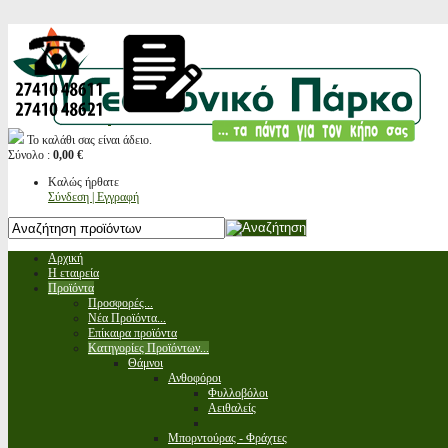
Το καλάθι σας είναι άδειο.
Σύνολο :
0,00 €
Καλώς ήρθατε
Σύνδεση | Εγγραφή
Αρχική
Η εταιρεία
Προϊόντα
Προσφορές...
Νέα Προϊόντα...
Επίκαιρα προϊόντα
Κατηγορίες Προϊόντων...
Θάμνοι
Ανθοφόροι
Φυλλοβόλοι
Αειθαλείς
Μπορντούρας - Φράχτες