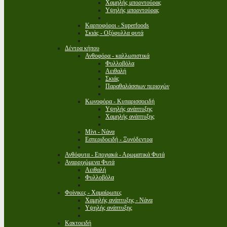
Χαμηλής μπορντούρας
Υψηλής μπορντούρας
Καρποφόροι - Superfoods
Σκιάς - Οξύφυλλα φυτά
Δέντρα κήπου
Ανθοφόρα - καλλωπιστικά
Φυλλοβόλα
Αειθαλή
Σκιάς
Παραθαλάσσιων περιοχών
Κωνοφόρα - Κυπαρισσοειδή
Υψηλής ανάπτυξης
Χαμηλής ανάπτυξης
Μίνι - Νάνα
Εσπεριδοειδή - Ξυνόδεντρα
Ανθόφυτα - Εποχιακά - Αρωματικά Φυτά
Αναρριχώμενα Φυτά
Αειθαλή
Φυλλοβόλα
Φοίνικες - Χαμαίρωπες
Χαμηλής ανάπτυξης - Νάνα
Υψηλής ανάπτυξης
Κακτοειδή