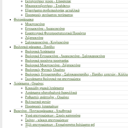
Εκτοξευτήρες νερού - Επιφανείας
Μικροεκτοξευτήρες - Σταλάκτες
Εξαρτήματα συνδεσμολογίας μεταλλικά
Προσφορές αυτόματου ποτίσματος
Φυτοφάρμακα
Μυκητοκτόνα
Εντομοκτόνα - Ακαρεοκτόνα
Ερασιτεχνικά Φυτοπροστατευτικά Προιόντα
Ζιζανιοκτόνα
Σαλιγκαροκτόνα - Κοχλιοκτόνα
Βιολογικά φάρμακα - Παγίδες
Βιολογικά Λιπάσματα
Βιολογικά Εντομοκτόνα - Ακαρεοκτόνα - Σαλιγκαροκτόνα
Βιολογικά προιόντα προστασίας
Βιολογικά Μυκητοκτόνα - Ζιζανιοκτόνα
Βιολογικές Φυτικές Ορμόνες
Βιολογικές Εντομοπαγίδες - Σαλιγκαροπαγίδες - Παγίδες ερπετών - Κόλλε
Σκευάσματα βιολογικά για απεντομώσεις
Λιπάσματα - Ορμόνες
Κοκκώδη χημικά λιπάσματα
Λιπάσματα υδατοδιαλυτά διαφυλλικά
Ρυθμιστές ανάπτυξης - Ορμόνες
Βελτιωτικά φυτών
Προσφορές λιπασμάτων
Βιοκτόνα - Ποντικοφάρμακα - Απωθητικά
Υγρά απεντομώσεων - Σπρέυ καπνογόνα
Σκόνες - κόκκοι απεντομώσεων
Τζέλ απεντομώσεων - Ετοιμόχρηστα δολώματα gel