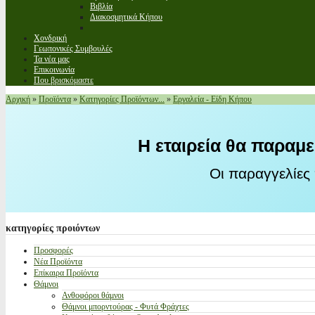
Βιβλία
Διακοσμητικά Κήπου
Χονδρική
Γεωπονικές Συμβουλές
Τα νέα μας
Επικοινωνία
Που βρισκόμαστε
Αρχική
»
Προϊόντα
»
Κατηγορίες Προϊόντων...
»
Εργαλεία - Είδη Κήπου
Η εταιρεία θα παραμε
Οι παραγγελίες
κατηγορίες
προιόντων
Προσφορές
Νέα Προϊόντα
Επίκαιρα Προϊόντα
Θάμνοι
Ανθοφόροι θάμνοι
Θάμνοι μπορντούρας - Φυτά Φράχτες