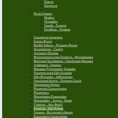
Κάκτοι
Παχύφυτα
Φυτά Σχήματα
Μπάλες
Πυραμίδες
Σπιράλ - Στριφτά
Ελεύθερα - Τοπιάρια
Σπορόφυτα Λαχανικών
Σπόροι Φυτών
Βολβοί Ανθεων - Ριζώματα Φυτών
Χλοοτάπητας - Γκαζόν
Αυτόματο Πότισμα
Φυτοπροστατευτικά Προϊόντα - Φυτοφάρμακα
Βιολογικά Σκευάσματα - Οικολογικά Φάρμακα
Λιπάσματα - Ορμόνες
Φάρμακα Υγειονομικής Σημασίας
Προστατευτικά Είδη Εργασίας
Είδη Φυτωρίου - Ανθοπωλείου
Οικολογικά Δοχεία - Πυρίμαχα Σκεύη
Μηχανήματα Κήπου
Ψεκαστικά Συγκροτήματα
Ψεκαστήρες
Μηχανήματα Ελαιοκομίας
Μουσαμάδες - Δίχτυα - Πανιά
Γλάστρες - Φερ Φορζέ
Εργαλεία - Είδη Κήπου
Χώματα - Βελτιωτικά εδάφους
Εμποτισμένη ξυλεία κήπου