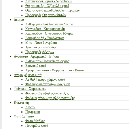
Καρποφόροι θάμνοι - Superfoods
Θάμνοι σκιάς - Οξύφυλλα φυτά
Θάμνοι φυτά παραθαλάσσιων περιοχών
Προσφορές Θάμνων - Φυτών
Δέντρα
Ανθοφόρα - Καλλωπιστικά δέντρα
Κωνοφόρα - Κυπαρισσοειδή
Καρποφόρα - Οπωροφόρα δέντρα
Εσπεριδοειδή - Ξυνόδεντρα
Μίνι - Νάνα δεντράκια
Τροπικά φυτά - δένδρα
Προσφορές Δέντρων
Ανθόφυτα - Αρωματικά - Ετήσια
Ανθόφυτα - Πολυετή ανθοφόρα
Εποχιακά φυτά
Αρωματικά φυτά - Φαρμακευτικά - Βότανα
Αναρριχώμενα φυτά
Αειθαλή αναρριχώμενα φυτά
Φυλλοβόλα αναρριχώμενα φυτά
Φοίνικες - Χαμαίρωπες
Φοινικοειδή υψηλής ανάπτυξης
Φοίνικες νάνοι - χαμηλής ανάπτυξης
Κακτοειδή
Κάκτοι
Παχύφυτα
Φυτά Σχήματα
Φυτά Μπάλες
Πυραμίδες φυτά