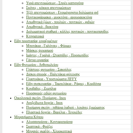
Υγρά απεντομώσεων - Σπρέυ καπνογόνα
Σκόνες - κόκκοι απεντομώσεων
Τζέλ απεντομώσεων - Ετοιμόχρηστα δολώματα gel
Ποντικοφάρμακα - μυοκτόνα - αρουραιοκτόνα
Απωθητικά ζώων - πουλιών - ποντικών - φιδιών
Απωθητικά - βιοκτόνα
Δολωματικοί σταθμοί - κόλλες ποντικών - ποντικοπαγίδες
Κτηνιατρικά
Είδη προστασίας εργαζομένων
Μποτάκια - Γαλότσες - Φόρμες
Μάσκες ψεκασμού
Ιμάντες - Γυαλιά - Ωτασπίδες - Προσωπίδες
Γάντια εργασίας
Είδη Φυτωρίου - Ανθοπωλείου
Γλάστρες φυτωρίου - Σακούλες
Δίσκοι σποράς - Παλετάκια φύτευσης
Γλαστράκια - Υποστρώματα JIFFY
Είδη συσκευασίας - Ταμπελάκια - Ράφιες - Κορδόνια
Κουβάδες - Ζεμπίλια
Προσφορές ειδών φυτωρίου
Οικολογικά σκεύη- Πυρίμαχα - Inox
Ανοξείδωτα δοχεία - Inox
Πυρίμαχα σκεύη - πιθάρια λαδιού - λεκάνες ζυμώματος
Πλαστικά δοχεία - Βαρέλια - Τενεκέδες
Μηχανήματα Κήπου
Αλυσσοπρίονα - Κονταροπρίονα
Σκαπτικά - Φρέζες
Μηχανές γκαζόν - Χλοοκοπτικά