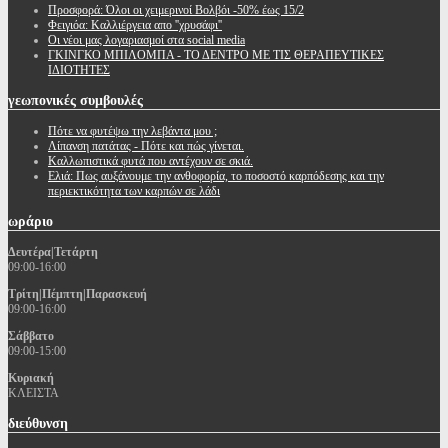
Προσφορά: Όλοι οι χειμερινοί Βολβόι -50% έως 15/2
Φειγιόα: Καλλιέργεια απο ''χρυσάφι''
Oι νέοι μας λογαριασμοί στα social media
ΓΚΙΝΓΚΟ ΜΠΙΛΟΜΠΑ - ΤΟ ΔΕΝΤΡΟ ΜΕ ΤΙΣ ΘΕΡΑΠΕΥΤΙΚΕΣ
ΙΔΙΟΤΗΤΕΣ
γεωπονικές
συμβουλές
Πότε να φυτέψω την λεβάντα μου ;
Λίπανση πατάτας - Πότε και πώς γίνεται.
Καλλωπιστικά φυτά που αντέχουν σε σκιά.
Ελιά: Πως αυξάνουμε την ανθοφορία, το ποσοστό καρπόδεσης και την
περιεκτικότητα των καρπών σε λάδι
ωράριο
Δευτέρα|Τετάρτη
09:00-16:00
Τρίτη|Πέμπτη|Παρασκευή
09:00-16:00
Σάββατο
09:00-15:00
Κυριακή
ΚΛΕΙΣΤΑ
διεύθυνση