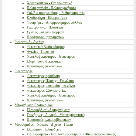
Χορτοκοπτικά - Θαμνοκοπτικά
Πολυεργαλεία - Πολυμηχανήματα
Ψαλίδια μπορντούρας - Ευθυγραμμιστές
Κλαδοφάγοι - Εξαερωτήρες
Φυσητήρες - Απορροφητήρες φύλλων
Γαιοτρύπανα - Πλυστικά
Σχίστες Ξύλων - Κορμών
Προσφορές μηχανημάτων
Ψεκαστικά - Αντλίες
Ψεκαστικά Βυτία εδάφους
Αντλίες - Πιεστικά
Νεφελοψεκαστήρες - Θειωτήρες
Εξαρτήματα ψεκαστικών
Προσφορές ψεκαστικών
Ψεκαστήρες
Ψεκαστήρες προπίεσης
Ψεκαστήρες Πλάτης - Επινώτιοι
Ψεκαστήρες μπαταρίας - βενζίνης
Ψεκαστήρες ζιζανιοκτονίας
Νεφελοψεκαστήρες - Θειωτήρες
Προσφορές ψεκαστήρων
Μηχανήματα Ελαιοκομίας
Ελαιοραβδιστικά μηχανήματα
Γεννήτριες - Δυναμό - Μετασχηματιστές
Προσφορές ελαιοραβδιστικών
Μουσαμάδες - Νάυλον - Δίχτυα - Πανιά
Ελαιόπανα - Ελαιόδιχτα
Γαιουφάσματα - Νάυλον θερμοκηπίου - Φίλμ εδαφοκάλυψης