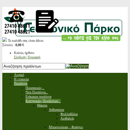
Το καλάθι σας είναι άδειο.
Σύνολο :
0,00 €
Καλώς ήρθατε
Σύνδεση | Εγγραφή
Αρχική
Η εταιρεία
Προϊόντα
Προσφορές...
Νέα Προϊόντα...
Επίκαιρα προϊόντα
Κατηγορίες Προϊόντων...
Θάμνοι
Ανθοφόροι
Φυλλοβόλοι
Αειθαλείς
Μπορντούρας - Φράχτες