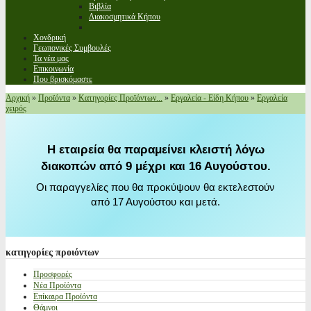
Βιβλία
Διακοσμητικά Κήπου
Χονδρική
Γεωπονικές Συμβουλές
Τα νέα μας
Επικοινωνία
Που βρισκόμαστε
Αρχική
»
Προϊόντα
»
Κατηγορίες Προϊόντων...
»
Εργαλεία - Είδη Κήπου
»
Εργαλεία
χειρός
Η εταιρεία θα παραμείνει κλειστή λόγω
διακοπών από 9 μέχρι και 16 Αυγούστου.
Οι παραγγελίες που θα προκύψουν θα εκτελεστούν
από 17 Αυγούστου και μετά.
κατηγορίες
προιόντων
Προσφορές
Νέα Προϊόντα
Επίκαιρα Προϊόντα
Θάμνοι