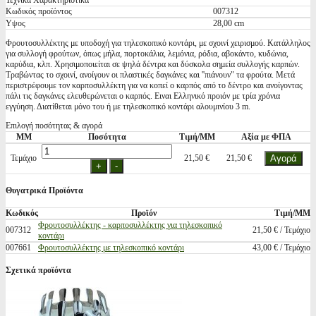
Τεχνικά Χαρακτηριστικά
Κωδικός προϊόντος
007312
Υψος
28,00 cm
Φρουτοσυλλέκτης με υποδοχή για τηλεσκοπικό κοντάρι, με σχοινί χειρισμού. Κατάλληλος
για συλλογή φρούτων, όπως μήλα, πορτοκάλια, λεμόνια, ρόδια, αβοκάντο, κυδώνια,
καρύδια, κλπ. Χρησιμοποιείται σε ψηλά δέντρα και δύσκολα σημεία συλλογής καρπών.
Τραβώντας το σχοινί, ανοίγουν οι πλαστικές δαγκάνες και ''πιάνουν" τα φρούτα. Μετά
περιστρέφουμε τον καρποσυλλέκτη για να κοπεί ο καρπός από το δέντρο και ανοίγοντας
πάλι τις δαγκάνες ελευθερώνεται ο καρπός. Ειναι Ελληνικό προιόν με τρία χρόνια
εγγύηση. Διατίθεται μόνο του ή με τηλεσκοπικό κοντάρι αλουμινίου 3 m.
Επιλογή ποσότητας & αγορά
ΜΜ
Ποσότητα
Τιμή/ΜΜ
Αξία με ΦΠΑ
Τεμάχιο
21,50 €
21,50 €
Θυγατρικά Προϊόντα
Κωδικός
Προϊόν
Τιμή/ΜΜ
Φρουτοσυλλέκτης - καρποσυλλέκτης για τηλεσκοπικό
007312
21,50 € / Τεμάχιο
κοντάρι
007661
Φρουτοσυλλέκτης με τηλεσκοπικό κοντάρι
43,00 € / Τεμάχιο
Σχετικά προϊόντα