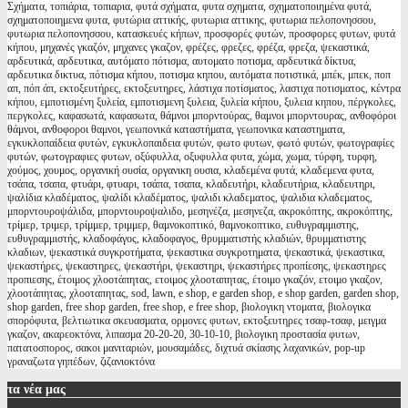
Σχήματα, τοπιάρια, τοπιαρια, φυτά σχήματα, φυτα σχηματα, σχηματοποιημένα φυτά,
σχηματοποιημενα φυτα, φυτώρια αττικής, φυτωρια αττικης, φυτωρια πελοπονησσου,
φυτωρια πελοπονησσου, κατασκευές κήπων, προσφορές φυτών, προσφορες φυτων, φυτά
κήπου, μηχανές γκαζόν, μηχανες γκαζον, φρέζες, φρεζες, φρέζα, φρεζα, ψεκαστικά,
αρδευτικά, αρδευτικα, αυτόματο πότισμα, αυτοματο ποτισμα, αρδευτικά δίκτυα,
αρδευτικα δικτυα, πότισμα κήπου, ποτισμα κηπου, αυτόματα ποτιστικά, μπέκ, μπεκ, ποπ
απ, πόπ άπ, εκτοξευτήρες, εκτοξευτηρες, λάστιχα ποτίσματος, λαστιχα ποτισματος, κέντρα
κήπου, εμποτισμένη ξυλεία, εμποτισμενη ξυλεια, ξυλεία κήπου, ξυλεια κηπου, πέργκολες,
περγκολες, καφασωτά, καφασωτα, θάμνοι μπορντούρας, θαμνοι μπορντουρας, ανθοφόροι
θάμνοι, ανθοφοροι θαμνοι, γεωπονικά καταστήματα, γεωπονικα καταστηματα,
εγκυκλοπαίδεια φυτών, εγκυκλοπαιδεια φυτών, φωτο φυτων, φωτό φυτών, φωτογραφίες
φυτών, φωτογραφιες φυτων, οξύφυλλα, οξυφυλλα φυτα, χώμα, χωμα, τύρφη, τυρφη,
χούμος, χουμος, οργανική ουσία, οργανικη ουσια, κλαδεμένα φυτά, κλαδεμενα φυτα,
τσάπα, τσαπα, φτυάρι, φτυαρι, τσάπα, τσαπα, κλαδευτήρι, κλαδευτήρια, κλαδευτηρι,
ψαλίδια κλαδέματος, ψαλίδι κλαδέματος, ψαλιδι κλαδεματος, ψαλιδια κλαδεματος,
μπορντουροψάλιδα, μπορντουροψαλιδο, μεσηνέζα, μεσηνεζα, ακροκόπτης, ακροκόπτης,
τρίμερ, τριμερ, τρίμμερ, τριμμερ, θαμνοκοπτικό, θαμνοκοπτικο, ευθυγραμμιστης,
ευθυγραμμιστής, κλαδοφάγος, κλαδοφαγος, θρυμματιστής κλαδιών, θρυμματιστης
κλαδιων, ψεκαστικά συγκροτήματα, ψεκαστικα συγκροτηματα, ψεκαστικά, ψεκαστικα,
ψεκαστήρες, ψεκαστηρες, ψεκαστήρι, ψεκαστηρι, ψεκαστήρες προπίεσης, ψεκαστηρες
προπιεσης, έτοιμος χλοοτάπητας, ετοιμος χλοοταπητας, έτοιμο γκαζόν, ετοιμο γκαζον,
χλοοτάπητας, χλοοταπητας, sod, lawn, e shop, e garden shop, e shop garden, garden shop,
shop garden, free shop garden, free shop, e free shop, βιολογικη ντοματα, βιολογικα
σπορόφυτα, βελτιωτικα σκευασματα, ορμονες φυτων, εκτοξευτηρες τσαφ-τσαφ, μειγμα
γκαζον, ακαρεοκτόνα, λιπασμα 20-20-20, 30-10-10, βιολογικη προστασία φυτων,
πατατοσπορος, σακοι μανιταριών, μουσαμάδες, διχτυά σκίασης λαχανικών, pop-up
γραναζωτα γηπέδων, ζιζανιοκτόνα
τα
νέα μας