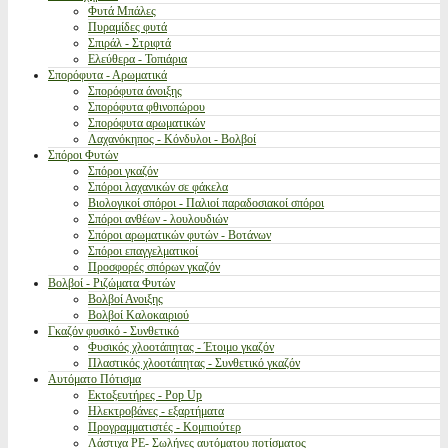
Φυτά Μπάλες
Πυραμίδες φυτά
Σπιράλ - Στριφτά
Ελεύθερα - Τοπιάρια
Σπορόφυτα - Αρωματικά
Σπορόφυτα άνοιξης
Σπορόφυτα φθινοπώρου
Σπορόφυτα αρωματικών
Λαχανόκηπος - Κόνδυλοι - Βολβοί
Σπόροι Φυτών
Σπόροι γκαζόν
Σπόροι λαχανικών σε φάκελα
Βιολογικοί σπόροι - Παλιοί παραδοσιακοί σπόροι
Σπόροι ανθέων - λουλουδιών
Σπόροι αρωματικών φυτών - Βοτάνων
Σπόροι επαγγελματικοί
Προσφορές σπόρων γκαζόν
Βολβοί - Ριζώματα Φυτών
Βολβοί Ανοιξης
Βολβοί Καλοκαιριού
Γκαζόν φυσικό - Συνθετικό
Φυσικός χλοοτάπητας - Έτοιμο γκαζόν
Πλαστικός χλοοτάπητας - Συνθετικό γκαζόν
Αυτόματο Πότισμα
Εκτοξευτήρες - Pop Up
Ηλεκτροβάνες - εξαρτήματα
Προγραμματιστές - Κομπιούτερ
Λάστιχα PE- Σωλήνες αυτόματου ποτίσματος