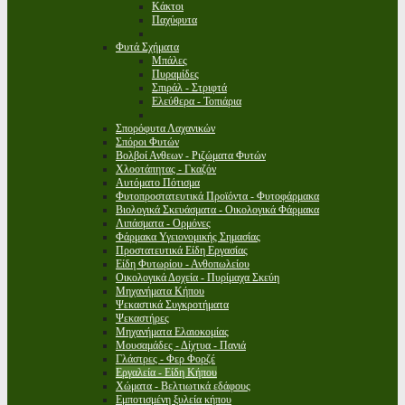
Κάκτοι
Παχύφυτα
Φυτά Σχήματα
Μπάλες
Πυραμίδες
Σπιράλ - Στριφτά
Ελεύθερα - Τοπιάρια
Σπορόφυτα Λαχανικών
Σπόροι Φυτών
Βολβοί Ανθεων - Ριζώματα Φυτών
Χλοοτάπητας - Γκαζόν
Αυτόματο Πότισμα
Φυτοπροστατευτικά Προϊόντα - Φυτοφάρμακα
Βιολογικά Σκευάσματα - Οικολογικά Φάρμακα
Λιπάσματα - Ορμόνες
Φάρμακα Υγειονομικής Σημασίας
Προστατευτικά Είδη Εργασίας
Είδη Φυτωρίου - Ανθοπωλείου
Οικολογικά Δοχεία - Πυρίμαχα Σκεύη
Μηχανήματα Κήπου
Ψεκαστικά Συγκροτήματα
Ψεκαστήρες
Μηχανήματα Ελαιοκομίας
Μουσαμάδες - Δίχτυα - Πανιά
Γλάστρες - Φερ Φορζέ
Εργαλεία - Είδη Κήπου
Χώματα - Βελτιωτικά εδάφους
Εμποτισμένη ξυλεία κήπου