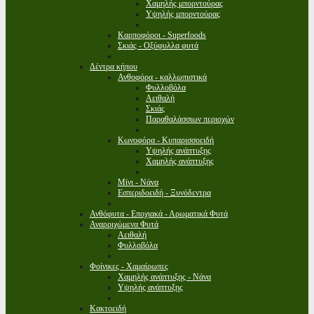
Χαμηλής μπορντούρας
Υψηλής μπορντούρας
Καρποφόροι - Superfoods
Σκιάς - Οξύφυλλα φυτά
Δέντρα κήπου
Ανθοφόρα - καλλωπιστικά
Φυλλοβόλα
Αειθαλή
Σκιάς
Παραθαλάσσιων περιοχών
Κωνοφόρα - Κυπαρισσοειδή
Υψηλής ανάπτυξης
Χαμηλής ανάπτυξης
Μίνι - Νάνα
Εσπεριδοειδή - Ξυνόδεντρα
Ανθόφυτα - Εποχιακά - Αρωματικά Φυτά
Αναρριχώμενα Φυτά
Αειθαλή
Φυλλοβόλα
Φοίνικες - Χαμαίρωπες
Χαμηλής ανάπτυξης - Νάνα
Υψηλής ανάπτυξης
Κακτοειδή