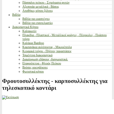
Πάσσαλοι πεύκου - Στηρίγματα φυτών
Αξεσουάρ μεταλλικά - Βάσεις
Αποθήκες κήπου ξύλινες
Βιβλία
Βιβλία για ερασιτέχνες
Βιβλία για επαγγελματίες
Διακοσμητικά Κήπου
Καλαμωτές
Πλακίδια - Πλαστικοί - Μεταλλικοί φράχτες - Πέργκολες - Πράσινοι
τοίχοι
Καλάμια Bamboo
Καμπανάκια αυλόπορτας - Μικροέπιπλα
Κεραμικά τοίχου - Πήλινες παραστάσεις
Τσιμέντινα διακοσμητικά
Διαμόρφωση εδάφους -διαχωριστικά.
Ελαφρόπετρα - Φλοιός Πεύκου
Βρύσες ορειχάλκινες
Φωτιστικά κήπου
Φρουτοσυλλέκτης - καρποσυλλέκτης για
τηλεσκοπικό κοντάρι