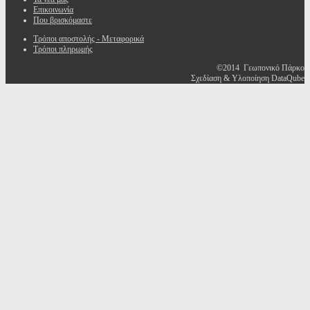
Επικοινωνία
Που βρισκόμαστε
Τρόποι αποστολής - Μεταφορικά
Τρόποι πληρωμής
©2014 Γεωπονικό Πάρκο
Σχεδίαση & Υλοποίηση DataQube