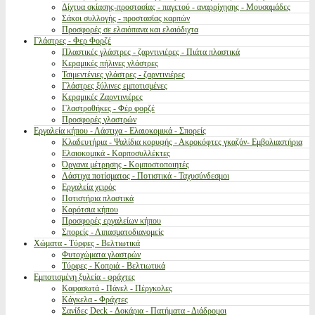
Δίχτυα σκίασης-προστασίας - παγετού - αναρρίχησης - Μουσαμάδες
Σάκοι συλλογής - προστασίας καρπών
Προσφορές σε ελαιόπανα και ελαιόδιχτα
Γλάστρες - Φερ Φορζέ
Πλαστικές γλάστρες - ζαρντινιέρες - Πιάτα πλαστικά
Κεραμικές πήλινες γλάστρες
Τσιμεντένιες γλάστρες - ζαρντινιέρες
Γλάστρες ξύλινες εμποτισμένες
Κεραμικές Ζαρντινιέρες
Γλαστροθήκες - Φέρ φορζέ
Προσφορές γλαστρών
Εργαλεία κήπου - Λάστιχα - Ελαιοκομικά - Σπορείς
Κλαδευτήρια - Ψαλίδια κορυφής - Ακροκόφτες γκαζόν- Εμβολιαστήρια
Ελαιοκομικά - Καρποσυλλέκτες
Όργανα μέτρησης - Κομποστοποιητές
Λάστιχα ποτίσματος - Ποτιστικά - Ταχυσύνδεσμοι
Εργαλεία χειρός
Ποτιστήρια πλαστικά
Καρότσια κήπου
Προσφορές εργαλείων κήπου
Σπορείς - Λιπασματοδιανομείς
Χώματα - Τύρφες - Βελτιωτικά
Φυτοχώματα γλαστρών
Τύρφες - Κοπριά - Βελτιωτικά
Εμποτισμένη ξυλεία - φράχτες
Καφασωτά - Πάνελ - Πέργκολες
Κάγκελα - Φράχτες
Σανίδες Deck - Δοκάρια - Πατήματα - Διάδρομοι