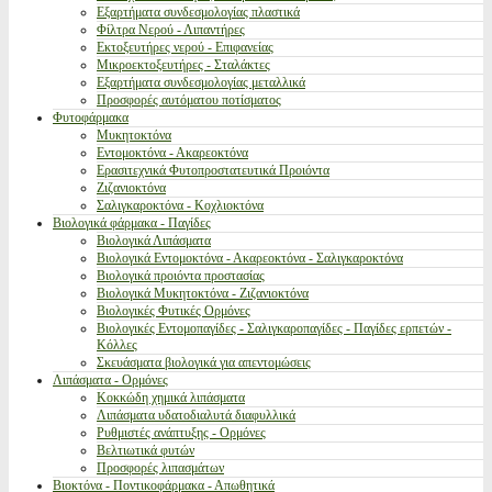
Εξαρτήματα συνδεσμολογίας πλαστικά
Φίλτρα Νερού - Λιπαντήρες
Εκτοξευτήρες νερού - Επιφανείας
Μικροεκτοξευτήρες - Σταλάκτες
Εξαρτήματα συνδεσμολογίας μεταλλικά
Προσφορές αυτόματου ποτίσματος
Φυτοφάρμακα
Μυκητοκτόνα
Εντομοκτόνα - Ακαρεοκτόνα
Ερασιτεχνικά Φυτοπροστατευτικά Προιόντα
Ζιζανιοκτόνα
Σαλιγκαροκτόνα - Κοχλιοκτόνα
Βιολογικά φάρμακα - Παγίδες
Βιολογικά Λιπάσματα
Βιολογικά Εντομοκτόνα - Ακαρεοκτόνα - Σαλιγκαροκτόνα
Βιολογικά προιόντα προστασίας
Βιολογικά Μυκητοκτόνα - Ζιζανιοκτόνα
Βιολογικές Φυτικές Ορμόνες
Βιολογικές Εντομοπαγίδες - Σαλιγκαροπαγίδες - Παγίδες ερπετών -
Κόλλες
Σκευάσματα βιολογικά για απεντομώσεις
Λιπάσματα - Ορμόνες
Κοκκώδη χημικά λιπάσματα
Λιπάσματα υδατοδιαλυτά διαφυλλικά
Ρυθμιστές ανάπτυξης - Ορμόνες
Βελτιωτικά φυτών
Προσφορές λιπασμάτων
Βιοκτόνα - Ποντικοφάρμακα - Απωθητικά