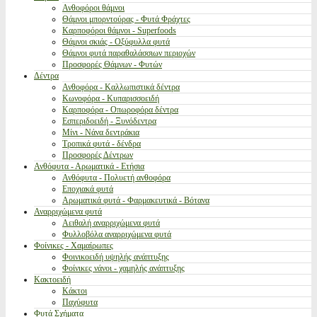
Ανθοφόροι θάμνοι
Θάμνοι μπορντούρας - Φυτά Φράχτες
Καρποφόροι θάμνοι - Superfoods
Θάμνοι σκιάς - Οξύφυλλα φυτά
Θάμνοι φυτά παραθαλάσσιων περιοχών
Προσφορές Θάμνων - Φυτών
Δέντρα
Ανθοφόρα - Καλλωπιστικά δέντρα
Κωνοφόρα - Κυπαρισσοειδή
Καρποφόρα - Οπωροφόρα δέντρα
Εσπεριδοειδή - Ξυνόδεντρα
Μίνι - Νάνα δεντράκια
Τροπικά φυτά - δένδρα
Προσφορές Δέντρων
Ανθόφυτα - Αρωματικά - Ετήσια
Ανθόφυτα - Πολυετή ανθοφόρα
Εποχιακά φυτά
Αρωματικά φυτά - Φαρμακευτικά - Βότανα
Αναρριχώμενα φυτά
Αειθαλή αναρριχώμενα φυτά
Φυλλοβόλα αναρριχώμενα φυτά
Φοίνικες - Χαμαίρωπες
Φοινικοειδή υψηλής ανάπτυξης
Φοίνικες νάνοι - χαμηλής ανάπτυξης
Κακτοειδή
Κάκτοι
Παχύφυτα
Φυτά Σχήματα