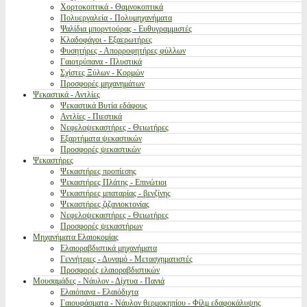
Χορτοκοπτικά - Θαμνοκοπτικά
Πολυεργαλεία - Πολυμηχανήματα
Ψαλίδια μπορντούρας - Ευθυγραμμιστές
Κλαδοφάγοι - Εξαερωτήρες
Φυσητήρες - Απορροφητήρες φύλλων
Γαιοτρύπανα - Πλυστικά
Σχίστες Ξύλων - Κορμών
Προσφορές μηχανημάτων
Ψεκαστικά - Αντλίες
Ψεκαστικά Βυτία εδάφους
Αντλίες - Πιεστικά
Νεφελοψεκαστήρες - Θειωτήρες
Εξαρτήματα ψεκαστικών
Προσφορές ψεκαστικών
Ψεκαστήρες
Ψεκαστήρες προπίεσης
Ψεκαστήρες Πλάτης - Επινώτιοι
Ψεκαστήρες μπαταρίας - βενζίνης
Ψεκαστήρες ζιζανιοκτονίας
Νεφελοψεκαστήρες - Θειωτήρες
Προσφορές ψεκαστήρων
Μηχανήματα Ελαιοκομίας
Ελαιοραβδιστικά μηχανήματα
Γεννήτριες - Δυναμό - Μετασχηματιστές
Προσφορές ελαιοραβδιστικών
Μουσαμάδες - Νάυλον - Δίχτυα - Πανιά
Ελαιόπανα - Ελαιόδιχτα
Γαιουφάσματα - Νάυλον θερμοκηπίου - Φίλμ εδαφοκάλυψης