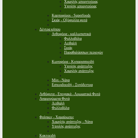
Χαμηλής μπορντούρας
Υψηλής μπορντούρας
Καρποφόροι - Superfoods
Σκιάς - Οξύφυλλα φυτά
Δέντρα κήπου
Ανθοφόρα - καλλωπιστικά
Φυλλοβόλα
Αειθαλή
Σκιάς
Παραθαλάσσιων περιοχών
Κωνοφόρα - Κυπαρισσοειδή
Υψηλής ανάπτυξης
Χαμηλής ανάπτυξης
Μίνι - Νάνα
Εσπεριδοειδή - Ξυνόδεντρα
Ανθόφυτα - Εποχιακά - Αρωματικά Φυτά
Αναρριχώμενα Φυτά
Αειθαλή
Φυλλοβόλα
Φοίνικες - Χαμαίρωπες
Χαμηλής ανάπτυξης - Νάνα
Υψηλής ανάπτυξης
Κακτοειδή