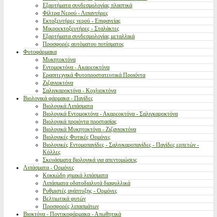
Εξαρτήματα συνδεσμολογίας πλαστικά
Φίλτρα Νερού - Λιπαντήρες
Εκτοξευτήρες νερού - Επιφανείας
Μικροεκτοξευτήρες - Σταλάκτες
Εξαρτήματα συνδεσμολογίας μεταλλικά
Προσφορές αυτόματου ποτίσματος
Φυτοφάρμακα
Μυκητοκτόνα
Εντομοκτόνα - Ακαρεοκτόνα
Ερασιτεχνικά Φυτοπροστατευτικά Προιόντα
Ζιζανιοκτόνα
Σαλιγκαροκτόνα - Κοχλιοκτόνα
Βιολογικά φάρμακα - Παγίδες
Βιολογικά Λιπάσματα
Βιολογικά Εντομοκτόνα - Ακαρεοκτόνα - Σαλιγκαροκτόνα
Βιολογικά προιόντα προστασίας
Βιολογικά Μυκητοκτόνα - Ζιζανιοκτόνα
Βιολογικές Φυτικές Ορμόνες
Βιολογικές Εντομοπαγίδες - Σαλιγκαροπαγίδες - Παγίδες ερπετών -
Κόλλες
Σκευάσματα βιολογικά για απεντομώσεις
Λιπάσματα - Ορμόνες
Κοκκώδη χημικά λιπάσματα
Λιπάσματα υδατοδιαλυτά διαφυλλικά
Ρυθμιστές ανάπτυξης - Ορμόνες
Βελτιωτικά φυτών
Προσφορές λιπασμάτων
Βιοκτόνα - Ποντικοφάρμακα - Απωθητικά