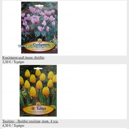
Κυκλάμινα μωβ άγρια -βολβός
3,50 € / Τεμάχιο
Τουλίπες - Βολβοί τουλίπας συσκ. 4 τεμ.
4,50 € / Τεμάχιο