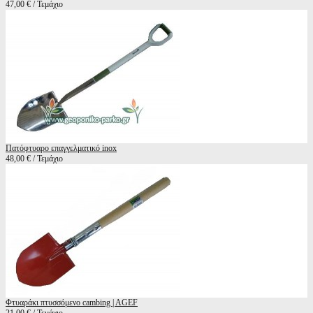
47,00 € / Τεμάχιο
Πατόφτυαρο επαγγελματικό inox
48,00 € / Τεμάχιο
Φτυαράκι πτυσσόμενο cambing | AGEF