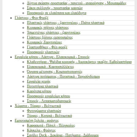
Δίχτυα σκίασης-προστασίας - παγετού - αναρρίχησης - Μουσαμάδες
Σάκοι συλλογής - προστασίας καρπών
Προσφορές σε ελαιόπανα και ελαιόδιχτα
Γλάστρες - Φερ Φορζέ
Πλαστικές γλάστρες - ζαρντινιέρες - Πιάτα πλαστικά
Κεραμικές πήλινες γλάστρες
Τσιμεντένιες γλάστρες - ζαρντινιέρες
Γλάστρες ξύλινες εμποτισμένες
Κεραμικές Ζαρντινιέρες
Γλαστροθήκες - Φέρ φορζέ
Προσφορές γλαστρών
Εργαλεία κήπου - Λάστιχα - Ελαιοκομικά - Σπορείς
Κλαδευτήρια - Ψαλίδια κορυφής - Ακροκόφτες γκαζόν- Εμβολιαστήρια
Ελαιοκομικά - Καρποσυλλέκτες
Όργανα μέτρησης - Κομποστοποιητές
Λάστιχα ποτίσματος - Ποτιστικά - Ταχυσύνδεσμοι
Εργαλεία χειρός
Ποτιστήρια πλαστικά
Καρότσια κήπου
Προσφορές εργαλείων κήπου
Σπορείς - Λιπασματοδιανομείς
Χώματα - Τύρφες - Βελτιωτικά
Φυτοχώματα γλαστρών
Τύρφες - Κοπριά - Βελτιωτικά
Εμποτισμένη ξυλεία - φράχτες
Καφασωτά - Πάνελ - Πέργκολες
Κάγκελα - Φράχτες
Σανίδες Deck - Δοκάρια - Πατήματα - Διάδρομοι