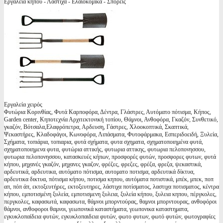
Εργαλεία κήπου - Λάστιχα - Ελαιοκομικά - Σπορείς
Εργαλεία χειρός
Φυτώρια Κορινθίας, Φυτά Καρποφόρα, Δέντρα, Γλάστρες, Αυτόματο πότισμα, Κήπος,
Garden center, Κηποτεχνία Αρχιτεκτονική τοπίου, Θάμνοι, Ανθοφόρα, Γκαζόν, Συνθετικό,
γκαζόν, Βότσαλα,Ελαφρόπετρα, Αρδευση, Γάστρες, Χλοοκοπτικά, Σκαπτικά,
Ψεκαστήρες, Κλαδοφάγοι, Κωνοφόρα, Λιπάσματα, Φυτοφάρμακα, Εσπεριδοειδή, Ξυλεία,
Σχήματα, τοπιάρια, τοπιαρια, φυτά σχήματα, φυτα σχηματα, σχηματοποιημένα φυτά,
σχηματοποιημενα φυτα, φυτώρια αττικής, φυτωρια αττικης, φυτωρια πελοπονησσου,
φυτωρια πελοπονησσου, κατασκευές κήπων, προσφορές φυτών, προσφορες φυτων, φυτά
κήπου, μηχανές γκαζόν, μηχανες γκαζον, φρέζες, φρεζες, φρέζα, φρεζα, ψεκαστικά,
αρδευτικά, αρδευτικα, αυτόματο πότισμα, αυτοματο ποτισμα, αρδευτικά δίκτυα,
αρδευτικα δικτυα, πότισμα κήπου, ποτισμα κηπου, αυτόματα ποτιστικά, μπέκ, μπεκ, ποπ
απ, πόπ άπ, εκτοξευτήρες, εκτοξευτηρες, λάστιχα ποτίσματος, λαστιχα ποτισματος, κέντρα
κήπου, εμποτισμένη ξυλεία, εμποτισμενη ξυλεια, ξυλεία κήπου, ξυλεια κηπου, πέργκολες,
περγκολες, καφασωτά, καφασωτα, θάμνοι μπορντούρας, θαμνοι μπορντουρας, ανθοφόροι
θάμνοι, ανθοφοροι θαμνοι, γεωπονικά καταστήματα, γεωπονικα καταστηματα,
εγκυκλοπαίδεια φυτών, εγκυκλοπαιδεια φυτών, φωτο φυτων, φωτό φυτών, φωτογραφίες