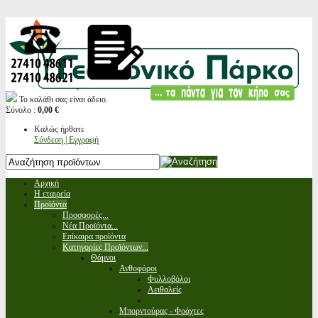
Το καλάθι σας είναι άδειο.
Σύνολο :
0,00 €
Καλώς ήρθατε
Σύνδεση | Εγγραφή
Αρχική
Η εταιρεία
Προϊόντα
Προσφορές...
Νέα Προϊόντα...
Επίκαιρα προϊόντα
Κατηγορίες Προϊόντων...
Θάμνοι
Ανθοφόροι
Φυλλοβόλοι
Αειθαλείς
Μπορντούρας - Φράχτες