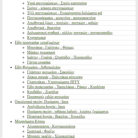
Υγρά απεντομώσεων - Σπρέυ καπνογόνα
Σκόνες - κόκκοι απεντομώσεων
Τζέλ απεντομώσεων - Ετοιμόχρηστα δολώματα gel
Ποντικοφάρμακα - μυοκτόνα - αρουραιοκτόνα
Απωθητικά ζώων - πουλιών - ποντικών - φιδιών
Απωθητικά - βιοκτόνα
Δολωματικοί σταθμοί - κόλλες ποντικών - ποντικοπαγίδες
Κτηνιατρικά
Είδη προστασίας εργαζομένων
Μποτάκια - Γαλότσες - Φόρμες
Μάσκες ψεκασμού
Ιμάντες - Γυαλιά - Ωτασπίδες - Προσωπίδες
Γάντια εργασίας
Είδη Φυτωρίου - Ανθοπωλείου
Γλάστρες φυτωρίου - Σακούλες
Δίσκοι σποράς - Παλετάκια φύτευσης
Γλαστράκια - Υποστρώματα JIFFY
Είδη συσκευασίας - Ταμπελάκια - Ράφιες - Κορδόνια
Κουβάδες - Ζεμπίλια
Προσφορές ειδών φυτωρίου
Οικολογικά σκεύη- Πυρίμαχα - Inox
Ανοξείδωτα δοχεία - Inox
Πυρίμαχα σκεύη - πιθάρια λαδιού - λεκάνες ζυμώματος
Πλαστικά δοχεία - Βαρέλια - Τενεκέδες
Μηχανήματα Κήπου
Αλυσσοπρίονα - Κονταροπρίονα
Σκαπτικά - Φρέζες
Μηχανές γκαζόν - Χλοοκοπτικά