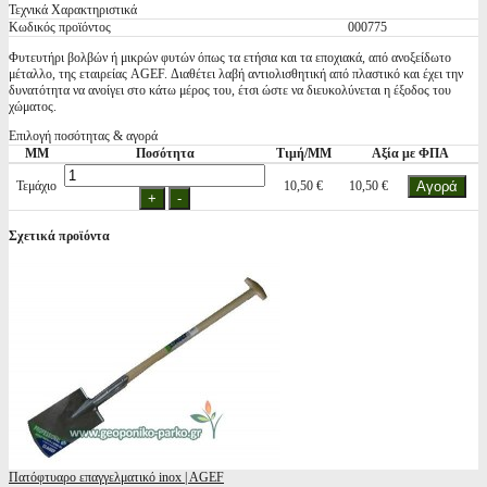
Τεχνικά Χαρακτηριστικά
Κωδικός προϊόντος
000775
Φυτευτήρι βολβών ή μικρών φυτών όπως τα ετήσια και τα εποχιακά, από ανοξείδωτο
μέταλλο, της εταιρείας AGEF. Διαθέτει λαβή αντιολισθητική από πλαστικό και έχει την
δυνατότητα να ανοίγει στο κάτω μέρος του, έτσι ώστε να διευκολύνεται η έξοδος του
χώματος.
Επιλογή ποσότητας & αγορά
ΜΜ
Ποσότητα
Τιμή/ΜΜ
Αξία με ΦΠΑ
Τεμάχιο
10,50 €
10,50 €
Σχετικά προϊόντα
Πατόφτυαρο επαγγελματικό inox | AGEF