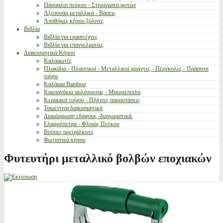
Πάσσαλοι πεύκου - Στηρίγματα φυτών
Αξεσουάρ μεταλλικά - Βάσεις
Αποθήκες κήπου ξύλινες
Βιβλία
Βιβλία για ερασιτέχνες
Βιβλία για επαγγελματίες
Διακοσμητικά Κήπου
Καλαμωτές
Πλακίδια - Πλαστικοί - Μεταλλικοί φράχτες - Πέργκολες - Πράσινοι
τοίχοι
Καλάμια Bamboo
Καμπανάκια αυλόπορτας - Μικροέπιπλα
Κεραμικά τοίχου - Πήλινες παραστάσεις
Τσιμέντινα διακοσμητικά
Διαμόρφωση εδάφους -διαχωριστικά.
Ελαφρόπετρα - Φλοιός Πεύκου
Βρύσες ορειχάλκινες
Φωτιστικά κήπου
Φυτευτήρι μεταλλικό βολβών εποχιακών