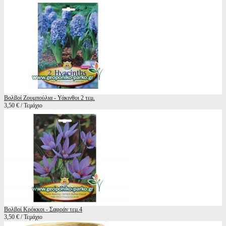
Βολβοί Ζουμπούλια - Υάκινθοι 2 τεμ.
3,50 € / Τεμάχιο
Βολβοί Κρόκκοι - Σαφράν τεμ.4
3,50 € / Τεμάχιο