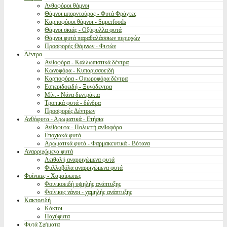
Ανθοφόροι θάμνοι
Θάμνοι μπορντούρας - Φυτά Φράχτες
Καρποφόροι θάμνοι - Superfoods
Θάμνοι σκιάς - Οξύφυλλα φυτά
Θάμνοι φυτά παραθαλάσσιων περιοχών
Προσφορές Θάμνων - Φυτών
Δέντρα
Ανθοφόρα - Καλλωπιστικά δέντρα
Κωνοφόρα - Κυπαρισσοειδή
Καρποφόρα - Οπωροφόρα δέντρα
Εσπεριδοειδή - Ξυνόδεντρα
Μίνι - Νάνα δεντράκια
Τροπικά φυτά - δένδρα
Προσφορές Δέντρων
Ανθόφυτα - Αρωματικά - Ετήσια
Ανθόφυτα - Πολυετή ανθοφόρα
Εποχιακά φυτά
Αρωματικά φυτά - Φαρμακευτικά - Βότανα
Αναρριχώμενα φυτά
Αειθαλή αναρριχώμενα φυτά
Φυλλοβόλα αναρριχώμενα φυτά
Φοίνικες - Χαμαίρωπες
Φοινικοειδή υψηλής ανάπτυξης
Φοίνικες νάνοι - χαμηλής ανάπτυξης
Κακτοειδή
Κάκτοι
Παχύφυτα
Φυτά Σχήματα