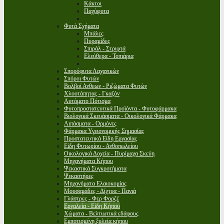
Κάκτοι
Παχύφυτα
Φυτά Σχήματα
Μπάλες
Πυραμίδες
Σπιράλ - Στριφτά
Ελεύθερα - Τοπιάρια
Σπορόφυτα Λαχανικών
Σπόροι Φυτών
Βολβοί Ανθεων - Ριζώματα Φυτών
Χλοοτάπητας - Γκαζόν
Αυτόματο Πότισμα
Φυτοπροστατευτικά Προϊόντα - Φυτοφάρμακα
Βιολογικά Σκευάσματα - Οικολογικά Φάρμακα
Λιπάσματα - Ορμόνες
Φάρμακα Υγειονομικής Σημασίας
Προστατευτικά Είδη Εργασίας
Είδη Φυτωρίου - Ανθοπωλείου
Οικολογικά Δοχεία - Πυρίμαχα Σκεύη
Μηχανήματα Κήπου
Ψεκαστικά Συγκροτήματα
Ψεκαστήρες
Μηχανήματα Ελαιοκομίας
Μουσαμάδες - Δίχτυα - Πανιά
Γλάστρες - Φερ Φορζέ
Εργαλεία - Είδη Κήπου
Χώματα - Βελτιωτικά εδάφους
Εμποτισμένη ξυλεία κήπου