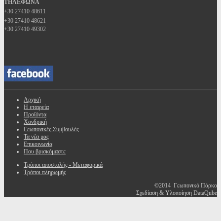
ΤΗΛΕΦΩΝΑ
+30 27410 48611
+30 27410 48621
+30 27410 49302
Αρχική
Η εταιρεία
Προϊόντα
Χονδρική
Γεωπονικές Συμβουλές
Τα νέα μας
Επικοινωνία
Που βρισκόμαστε
Τρόποι αποστολής - Μεταφορικά
Τρόποι πληρωμής
©2014 Γεωπονικό Πάρκο
Σχεδίαση & Υλοποίηση DataQube