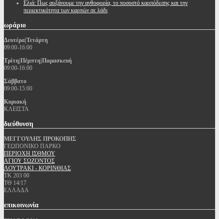
Ελιά: Πως αυξάνουμε την ανθοφορία, το ποσοστό καρπόδεσης και την
περιεκτικότητα των καρπών σε λάδι
ωράριο
Δευτέρα|Τετάρτη
09:00-16:00
Τρίτη|Πέμπτη|Παρασκευή
09:00-16:00
Σάββατο
09:00-15:00
Κυριακή
ΚΛΕΙΣΤΑ
διεύθυνση
ΜΕΓΓΟΥΛΗΣ ΠΡΟΚΟΠΗΣ
ΓΕΩΠΟΝΙΚΟ ΠΑΡΚΟ
ΠΕΡΙΟΧΗ ΙΣΘΜΟΥ
ΑΓΙΟΥ ΣΩΖΟΝΤΟΣ
ΛΟΥΤΡΑΚΙ - ΚΟΡΙΝΘΙΑΣ
ΤΚ 203 00
ΤΘ 14/17
ΕΛΛΑΔΑ
επικοινωνία