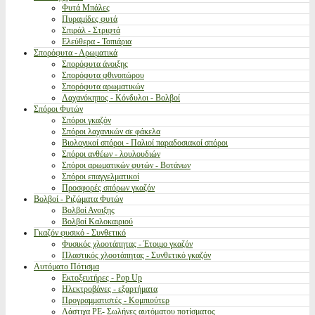
Φυτά Μπάλες
Πυραμίδες φυτά
Σπιράλ - Στριφτά
Ελεύθερα - Τοπιάρια
Σπορόφυτα - Αρωματικά
Σπορόφυτα άνοιξης
Σπορόφυτα φθινοπώρου
Σπορόφυτα αρωματικών
Λαχανόκηπος - Κόνδυλοι - Βολβοί
Σπόροι Φυτών
Σπόροι γκαζόν
Σπόροι λαχανικών σε φάκελα
Βιολογικοί σπόροι - Παλιοί παραδοσιακοί σπόροι
Σπόροι ανθέων - λουλουδιών
Σπόροι αρωματικών φυτών - Βοτάνων
Σπόροι επαγγελματικοί
Προσφορές σπόρων γκαζόν
Βολβοί - Ριζώματα Φυτών
Βολβοί Ανοιξης
Βολβοί Καλοκαιριού
Γκαζόν φυσικό - Συνθετικό
Φυσικός χλοοτάπητας - Έτοιμο γκαζόν
Πλαστικός χλοοτάπητας - Συνθετικό γκαζόν
Αυτόματο Πότισμα
Εκτοξευτήρες - Pop Up
Ηλεκτροβάνες - εξαρτήματα
Προγραμματιστές - Κομπιούτερ
Λάστιχα PE- Σωλήνες αυτόματου ποτίσματος