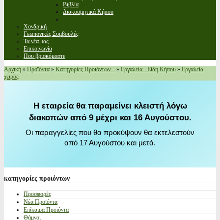
Βιβλία
Διακοσμητικά Κήπου
Χονδρική
Γεωπονικές Συμβουλές
Τα νέα μας
Επικοινωνία
Που βρισκόμαστε
Αρχική
»
Προϊόντα
»
Κατηγορίες Προϊόντων...
»
Εργαλεία - Είδη Κήπου
»
Εργαλεία
χειρός
Η εταιρεία θα παραμείνει κλειστή λόγω
διακοπών από 9 μέχρι και 16 Αυγούστου.
Οι παραγγελίες που θα προκύψουν θα εκτελεστούν
από 17 Αυγούστου και μετά.
κατηγορίες
προιόντων
Προσφορές
Νέα Προϊόντα
Επίκαιρα Προϊόντα
Θάμνοι