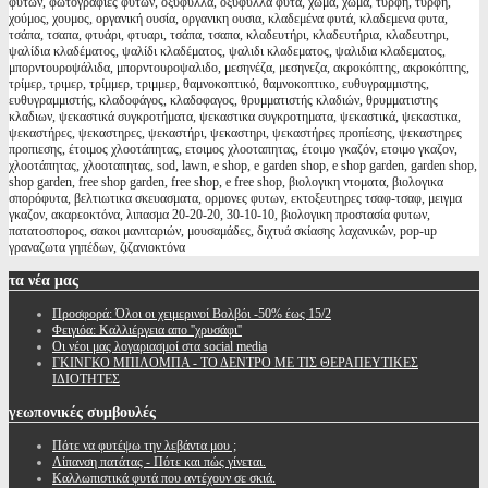
φυτών, φωτογραφιες φυτων, οξύφυλλα, οξυφυλλα φυτα, χώμα, χωμα, τύρφη, τυρφη,
χούμος, χουμος, οργανική ουσία, οργανικη ουσια, κλαδεμένα φυτά, κλαδεμενα φυτα,
τσάπα, τσαπα, φτυάρι, φτυαρι, τσάπα, τσαπα, κλαδευτήρι, κλαδευτήρια, κλαδευτηρι,
ψαλίδια κλαδέματος, ψαλίδι κλαδέματος, ψαλιδι κλαδεματος, ψαλιδια κλαδεματος,
μπορντουροψάλιδα, μπορντουροψαλιδο, μεσηνέζα, μεσηνεζα, ακροκόπτης, ακροκόπτης,
τρίμερ, τριμερ, τρίμμερ, τριμμερ, θαμνοκοπτικό, θαμνοκοπτικο, ευθυγραμμιστης,
ευθυγραμμιστής, κλαδοφάγος, κλαδοφαγος, θρυμματιστής κλαδιών, θρυμματιστης
κλαδιων, ψεκαστικά συγκροτήματα, ψεκαστικα συγκροτηματα, ψεκαστικά, ψεκαστικα,
ψεκαστήρες, ψεκαστηρες, ψεκαστήρι, ψεκαστηρι, ψεκαστήρες προπίεσης, ψεκαστηρες
προπιεσης, έτοιμος χλοοτάπητας, ετοιμος χλοοταπητας, έτοιμο γκαζόν, ετοιμο γκαζον,
χλοοτάπητας, χλοοταπητας, sod, lawn, e shop, e garden shop, e shop garden, garden shop,
shop garden, free shop garden, free shop, e free shop, βιολογικη ντοματα, βιολογικα
σπορόφυτα, βελτιωτικα σκευασματα, ορμονες φυτων, εκτοξευτηρες τσαφ-τσαφ, μειγμα
γκαζον, ακαρεοκτόνα, λιπασμα 20-20-20, 30-10-10, βιολογικη προστασία φυτων,
πατατοσπορος, σακοι μανιταριών, μουσαμάδες, διχτυά σκίασης λαχανικών, pop-up
γραναζωτα γηπέδων, ζιζανιοκτόνα
τα
νέα μας
Προσφορά: Όλοι οι χειμερινοί Βολβόι -50% έως 15/2
Φειγιόα: Καλλιέργεια απο ''χρυσάφι''
Oι νέοι μας λογαριασμοί στα social media
ΓΚΙΝΓΚΟ ΜΠΙΛΟΜΠΑ - ΤΟ ΔΕΝΤΡΟ ΜΕ ΤΙΣ ΘΕΡΑΠΕΥΤΙΚΕΣ
ΙΔΙΟΤΗΤΕΣ
γεωπονικές
συμβουλές
Πότε να φυτέψω την λεβάντα μου ;
Λίπανση πατάτας - Πότε και πώς γίνεται.
Καλλωπιστικά φυτά που αντέχουν σε σκιά.