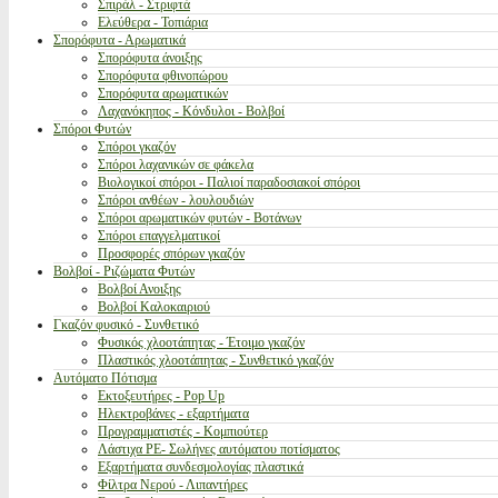
Σπιράλ - Στριφτά
Ελεύθερα - Τοπιάρια
Σπορόφυτα - Αρωματικά
Σπορόφυτα άνοιξης
Σπορόφυτα φθινοπώρου
Σπορόφυτα αρωματικών
Λαχανόκηπος - Κόνδυλοι - Βολβοί
Σπόροι Φυτών
Σπόροι γκαζόν
Σπόροι λαχανικών σε φάκελα
Βιολογικοί σπόροι - Παλιοί παραδοσιακοί σπόροι
Σπόροι ανθέων - λουλουδιών
Σπόροι αρωματικών φυτών - Βοτάνων
Σπόροι επαγγελματικοί
Προσφορές σπόρων γκαζόν
Βολβοί - Ριζώματα Φυτών
Βολβοί Ανοιξης
Βολβοί Καλοκαιριού
Γκαζόν φυσικό - Συνθετικό
Φυσικός χλοοτάπητας - Έτοιμο γκαζόν
Πλαστικός χλοοτάπητας - Συνθετικό γκαζόν
Αυτόματο Πότισμα
Εκτοξευτήρες - Pop Up
Ηλεκτροβάνες - εξαρτήματα
Προγραμματιστές - Κομπιούτερ
Λάστιχα PE- Σωλήνες αυτόματου ποτίσματος
Εξαρτήματα συνδεσμολογίας πλαστικά
Φίλτρα Νερού - Λιπαντήρες