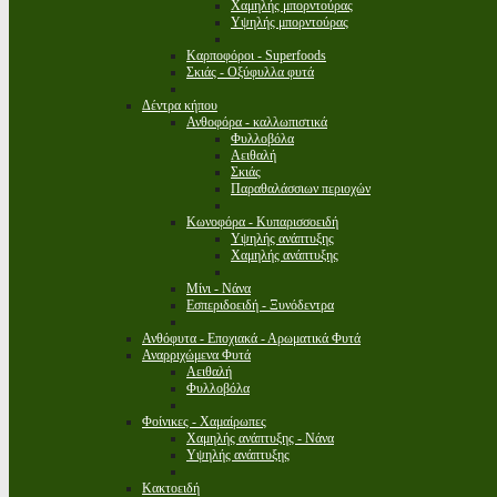
Χαμηλής μπορντούρας
Υψηλής μπορντούρας
Καρποφόροι - Superfoods
Σκιάς - Οξύφυλλα φυτά
Δέντρα κήπου
Ανθοφόρα - καλλωπιστικά
Φυλλοβόλα
Αειθαλή
Σκιάς
Παραθαλάσσιων περιοχών
Κωνοφόρα - Κυπαρισσοειδή
Υψηλής ανάπτυξης
Χαμηλής ανάπτυξης
Μίνι - Νάνα
Εσπεριδοειδή - Ξυνόδεντρα
Ανθόφυτα - Εποχιακά - Αρωματικά Φυτά
Αναρριχώμενα Φυτά
Αειθαλή
Φυλλοβόλα
Φοίνικες - Χαμαίρωπες
Χαμηλής ανάπτυξης - Νάνα
Υψηλής ανάπτυξης
Κακτοειδή