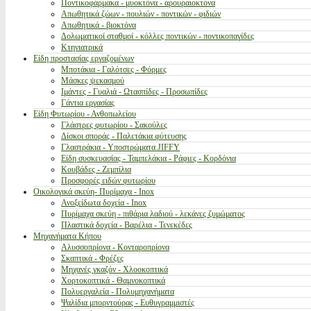
Ποντικοφάρμακα - μυοκτόνα - αρουραιοκτόνα
Απωθητικά ζώων - πουλιών - ποντικών - φιδιών
Απωθητικά - βιοκτόνα
Δολωματικοί σταθμοί - κόλλες ποντικών - ποντικοπαγίδες
Κτηνιατρικά
Είδη προστασίας εργαζομένων
Μποτάκια - Γαλότσες - Φόρμες
Μάσκες ψεκασμού
Ιμάντες - Γυαλιά - Ωτασπίδες - Προσωπίδες
Γάντια εργασίας
Είδη Φυτωρίου - Ανθοπωλείου
Γλάστρες φυτωρίου - Σακούλες
Δίσκοι σποράς - Παλετάκια φύτευσης
Γλαστράκια - Υποστρώματα JIFFY
Είδη συσκευασίας - Ταμπελάκια - Ράφιες - Κορδόνια
Κουβάδες - Ζεμπίλια
Προσφορές ειδών φυτωρίου
Οικολογικά σκεύη- Πυρίμαχα - Inox
Ανοξείδωτα δοχεία - Inox
Πυρίμαχα σκεύη - πιθάρια λαδιού - λεκάνες ζυμώματος
Πλαστικά δοχεία - Βαρέλια - Τενεκέδες
Μηχανήματα Κήπου
Αλυσσοπρίονα - Κονταροπρίονα
Σκαπτικά - Φρέζες
Μηχανές γκαζόν - Χλοοκοπτικά
Χορτοκοπτικά - Θαμνοκοπτικά
Πολυεργαλεία - Πολυμηχανήματα
Ψαλίδια μπορντούρας - Ευθυγραμμιστές