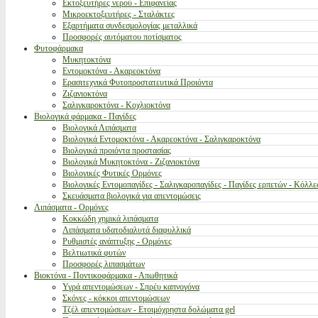
Εκτοξευτήρες νερού - Επιφανείας
Μικροεκτοξευτήρες - Σταλάκτες
Εξαρτήματα συνδεσμολογίας μεταλλικά
Προσφορές αυτόματου ποτίσματος
Φυτοφάρμακα
Μυκητοκτόνα
Εντομοκτόνα - Ακαρεοκτόνα
Ερασιτεχνικά Φυτοπροστατευτικά Προιόντα
Ζιζανιοκτόνα
Σαλιγκαροκτόνα - Κοχλιοκτόνα
Βιολογικά φάρμακα - Παγίδες
Βιολογικά Λιπάσματα
Βιολογικά Εντομοκτόνα - Ακαρεοκτόνα - Σαλιγκαροκτόνα
Βιολογικά προιόντα προστασίας
Βιολογικά Μυκητοκτόνα - Ζιζανιοκτόνα
Βιολογικές Φυτικές Ορμόνες
Βιολογικές Εντομοπαγίδες - Σαλιγκαροπαγίδες - Παγίδες ερπετών - Κόλλε
Σκευάσματα βιολογικά για απεντομώσεις
Λιπάσματα - Ορμόνες
Κοκκώδη χημικά λιπάσματα
Λιπάσματα υδατοδιαλυτά διαφυλλικά
Ρυθμιστές ανάπτυξης - Ορμόνες
Βελτιωτικά φυτών
Προσφορές λιπασμάτων
Βιοκτόνα - Ποντικοφάρμακα - Απωθητικά
Υγρά απεντομώσεων - Σπρέυ καπνογόνα
Σκόνες - κόκκοι απεντομώσεων
Τζέλ απεντομώσεων - Ετοιμόχρηστα δολώματα gel