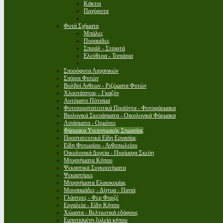
Κάκτοι
Παχύφυτα
Φυτά Σχήματα
Μπάλες
Πυραμίδες
Σπιράλ - Στριφτά
Ελεύθερα - Τοπιάρια
Σπορόφυτα Λαχανικών
Σπόροι Φυτών
Βολβοί Ανθεων - Ριζώματα Φυτών
Χλοοτάπητας - Γκαζόν
Αυτόματο Πότισμα
Φυτοπροστατευτικά Προϊόντα - Φυτοφάρμακα
Βιολογικά Σκευάσματα - Οικολογικά Φάρμακα
Λιπάσματα - Ορμόνες
Φάρμακα Υγειονομικής Σημασίας
Προστατευτικά Είδη Εργασίας
Είδη Φυτωρίου - Ανθοπωλείου
Οικολογικά Δοχεία - Πυρίμαχα Σκεύη
Μηχανήματα Κήπου
Ψεκαστικά Συγκροτήματα
Ψεκαστήρες
Μηχανήματα Ελαιοκομίας
Μουσαμάδες - Δίχτυα - Πανιά
Γλάστρες - Φερ Φορζέ
Εργαλεία - Είδη Κήπου
Χώματα - Βελτιωτικά εδάφους
Εμποτισμένη ξυλεία κήπου