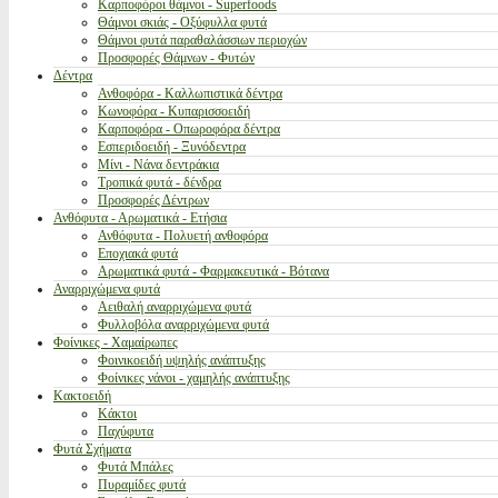
Καρποφόροι θάμνοι - Superfoods
Θάμνοι σκιάς - Οξύφυλλα φυτά
Θάμνοι φυτά παραθαλάσσιων περιοχών
Προσφορές Θάμνων - Φυτών
Δέντρα
Ανθοφόρα - Καλλωπιστικά δέντρα
Κωνοφόρα - Κυπαρισσοειδή
Καρποφόρα - Οπωροφόρα δέντρα
Εσπεριδοειδή - Ξυνόδεντρα
Μίνι - Νάνα δεντράκια
Τροπικά φυτά - δένδρα
Προσφορές Δέντρων
Ανθόφυτα - Αρωματικά - Ετήσια
Ανθόφυτα - Πολυετή ανθοφόρα
Εποχιακά φυτά
Αρωματικά φυτά - Φαρμακευτικά - Βότανα
Αναρριχώμενα φυτά
Αειθαλή αναρριχώμενα φυτά
Φυλλοβόλα αναρριχώμενα φυτά
Φοίνικες - Χαμαίρωπες
Φοινικοειδή υψηλής ανάπτυξης
Φοίνικες νάνοι - χαμηλής ανάπτυξης
Κακτοειδή
Κάκτοι
Παχύφυτα
Φυτά Σχήματα
Φυτά Μπάλες
Πυραμίδες φυτά