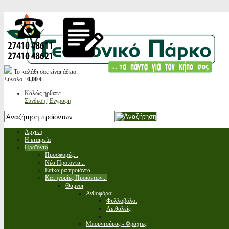
Το καλάθι σας είναι άδειο.
Σύνολο :
0,00 €
Καλώς ήρθατε
Σύνδεση | Εγγραφή
Αρχική
Η εταιρεία
Προϊόντα
Προσφορές...
Νέα Προϊόντα...
Επίκαιρα προϊόντα
Κατηγορίες Προϊόντων...
Θάμνοι
Ανθοφόροι
Φυλλοβόλοι
Αειθαλείς
Μπορντούρας - Φράχτες