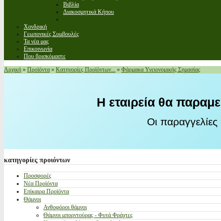
Βιβλία
Διακοσμητικά Κήπου
Χονδρική
Γεωπονικές Συμβουλές
Τα νέα μας
Επικοινωνία
Που βρισκόμαστε
Αρχική
»
Προϊόντα
»
Κατηγορίες Προϊόντων...
»
Φάρμακα Υγειονομικής Σημασίας
Η εταιρεία θα παραμε
Οι παραγγελίες
κατηγορίες
προιόντων
Προσφορές
Νέα Προϊόντα
Επίκαιρα Προϊόντα
Θάμνοι
Ανθοφόροι θάμνοι
Θάμνοι μπορντούρας - Φυτά Φράχτες