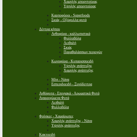
Χαμηλής μπορντούρας
Υψηλής μπορντούρας
Καρποφόροι - Superfoods
Σκιάς - Οξύφυλλα φυτά
Δέντρα κήπου
Ανθοφόρα - καλλωπιστικά
Φυλλοβόλα
Αειθαλή
Σκιάς
Παραθαλάσσιων περιοχών
Κωνοφόρα - Κυπαρισσοειδή
Υψηλής ανάπτυξης
Χαμηλής ανάπτυξης
Μίνι - Νάνα
Εσπεριδοειδή - Ξυνόδεντρα
Ανθόφυτα - Εποχιακά - Αρωματικά Φυτά
Αναρριχώμενα Φυτά
Αειθαλή
Φυλλοβόλα
Φοίνικες - Χαμαίρωπες
Χαμηλής ανάπτυξης - Νάνα
Υψηλής ανάπτυξης
Κακτοειδή