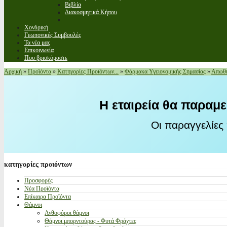
Βιβλία
Διακοσμητικά Κήπου
Χονδρική
Γεωπονικές Συμβουλές
Τα νέα μας
Επικοινωνία
Που βρισκόμαστε
Αρχική
»
Προϊόντα
»
Κατηγορίες Προϊόντων...
»
Φάρμακα Υγειονομικής Σημασίας
»
Απωθη
Η εταιρεία θα παραμε
Οι παραγγελίες
κατηγορίες
προιόντων
Προσφορές
Νέα Προϊόντα
Επίκαιρα Προϊόντα
Θάμνοι
Ανθοφόροι θάμνοι
Θάμνοι μπορντούρας - Φυτά Φράχτες