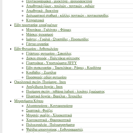
Ποντικοφάρμακα - μυοκτόνα - αρουραιοκτόνα
Απωθητικά ζώων - πουλιών - ποντικών - φιδιών
Απωθητικά - βιοκτόνα
Δολωματικοί σταθμοί - κόλλες ποντικών - ποντικοπαγίδες
Κτηνιατρικά
Είδη προστασίας εργαζομένων
Μποτάκια - Γαλότσες - Φόρμες
Μάσκες ψεκασμού
Ιμάντες - Γυαλιά - Ωτασπίδες - Προσωπίδες
Γάντια εργασίας
Είδη Φυτωρίου - Ανθοπωλείου
Γλάστρες φυτωρίου - Σακούλες
Δίσκοι σποράς - Παλετάκια φύτευσης
Γλαστράκια - Υποστρώματα JIFFY
Είδη συσκευασίας - Ταμπελάκια - Ράφιες - Κορδόνια
Κουβάδες - Ζεμπίλια
Προσφορές ειδών φυτωρίου
Οικολογικά σκεύη- Πυρίμαχα - Inox
Ανοξείδωτα δοχεία - Inox
Πυρίμαχα σκεύη - πιθάρια λαδιού - λεκάνες ζυμώματος
Πλαστικά δοχεία - Βαρέλια - Τενεκέδες
Μηχανήματα Κήπου
Αλυσσοπρίονα - Κονταροπρίονα
Σκαπτικά - Φρέζες
Μηχανές γκαζόν - Χλοοκοπτικά
Χορτοκοπτικά - Θαμνοκοπτικά
Πολυεργαλεία - Πολυμηχανήματα
Ψαλίδια μπορντούρας - Ευθυγραμμιστές