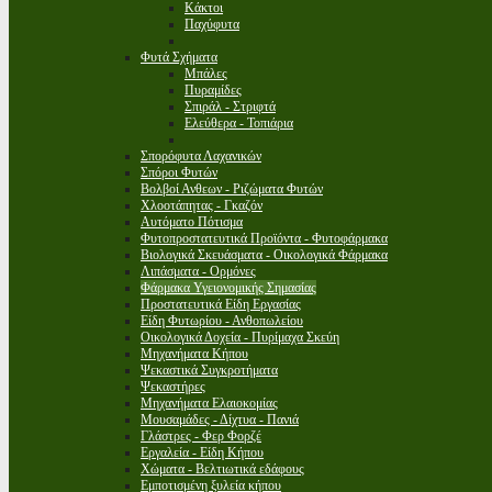
Κάκτοι
Παχύφυτα
Φυτά Σχήματα
Μπάλες
Πυραμίδες
Σπιράλ - Στριφτά
Ελεύθερα - Τοπιάρια
Σπορόφυτα Λαχανικών
Σπόροι Φυτών
Βολβοί Ανθεων - Ριζώματα Φυτών
Χλοοτάπητας - Γκαζόν
Αυτόματο Πότισμα
Φυτοπροστατευτικά Προϊόντα - Φυτοφάρμακα
Βιολογικά Σκευάσματα - Οικολογικά Φάρμακα
Λιπάσματα - Ορμόνες
Φάρμακα Υγειονομικής Σημασίας
Προστατευτικά Είδη Εργασίας
Είδη Φυτωρίου - Ανθοπωλείου
Οικολογικά Δοχεία - Πυρίμαχα Σκεύη
Μηχανήματα Κήπου
Ψεκαστικά Συγκροτήματα
Ψεκαστήρες
Μηχανήματα Ελαιοκομίας
Μουσαμάδες - Δίχτυα - Πανιά
Γλάστρες - Φερ Φορζέ
Εργαλεία - Είδη Κήπου
Χώματα - Βελτιωτικά εδάφους
Εμποτισμένη ξυλεία κήπου