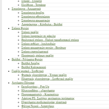
Σπιράλ - Στριφτά
Ελεύθερα - Τοπιάρια
Σπορόφυτα - Αρωματικά
Σπορόφυτα άνοιξης
Σπορόφυτα φθινοπώρου
Σπορόφυτα αρωματικών
Λαχανόκηπος - Κόνδυλοι - Βολβοί
Σπόροι Φυτών
Σπόροι γκαζόν
Σπόροι λαχανικών σε φάκελα
Βιολογικοί σπόροι - Παλιοί παραδοσιακοί σπόροι
Σπόροι ανθέων - λουλουδιών
Σπόροι αρωματικών φυτών - Βοτάνων
Σπόροι επαγγελματικοί
Προσφορές σπόρων γκαζόν
Βολβοί - Ριζώματα Φυτών
Βολβοί Ανοιξης
Βολβοί Καλοκαιριού
Γκαζόν φυσικό - Συνθετικό
Φυσικός χλοοτάπητας - Έτοιμο γκαζόν
Πλαστικός χλοοτάπητας - Συνθετικό γκαζόν
Αυτόματο Πότισμα
Εκτοξευτήρες - Pop Up
Ηλεκτροβάνες - εξαρτήματα
Προγραμματιστές - Κομπιούτερ
Λάστιχα PE- Σωλήνες αυτόματου ποτίσματος
Εξαρτήματα συνδεσμολογίας πλαστικά
Φίλτρα Νερού - Λιπαντήρες