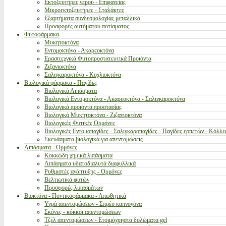
Εκτοξευτήρες νερού - Επιφανείας
Μικροεκτοξευτήρες - Σταλάκτες
Εξαρτήματα συνδεσμολογίας μεταλλικά
Προσφορές αυτόματου ποτίσματος
Φυτοφάρμακα
Μυκητοκτόνα
Εντομοκτόνα - Ακαρεοκτόνα
Ερασιτεχνικά Φυτοπροστατευτικά Προιόντα
Ζιζανιοκτόνα
Σαλιγκαροκτόνα - Κοχλιοκτόνα
Βιολογικά φάρμακα - Παγίδες
Βιολογικά Λιπάσματα
Βιολογικά Εντομοκτόνα - Ακαρεοκτόνα - Σαλιγκαροκτόνα
Βιολογικά προιόντα προστασίας
Βιολογικά Μυκητοκτόνα - Ζιζανιοκτόνα
Βιολογικές Φυτικές Ορμόνες
Βιολογικές Εντομοπαγίδες - Σαλιγκαροπαγίδες - Παγίδες ερπετών - Κόλλε
Σκευάσματα βιολογικά για απεντομώσεις
Λιπάσματα - Ορμόνες
Κοκκώδη χημικά λιπάσματα
Λιπάσματα υδατοδιαλυτά διαφυλλικά
Ρυθμιστές ανάπτυξης - Ορμόνες
Βελτιωτικά φυτών
Προσφορές λιπασμάτων
Βιοκτόνα - Ποντικοφάρμακα - Απωθητικά
Υγρά απεντομώσεων - Σπρέυ καπνογόνα
Σκόνες - κόκκοι απεντομώσεων
Τζέλ απεντομώσεων - Ετοιμόχρηστα δολώματα gel