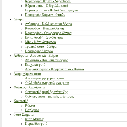
Καρποφόροι θάμνοι - Superfoods
Θάμνοι σκιάς - Οξύφυλλα φυτά
Θάμνοι φυτά παραθαλάσσιων περιοχών
Προσφορές Θάμνων - Φυτών
Δέντρα
Ανθοφόρα - Καλλωπιστικά δέντρα
Κωνοφόρα - Κυπαρισσοειδή
Καρποφόρα - Οπωροφόρα δέντρα
Εσπεριδοειδή - Ξυνόδεντρα
Μίνι - Νάνα δεντράκια
Τροπικά φυτά - δένδρα
Προσφορές Δέντρων
Ανθόφυτα - Αρωματικά - Ετήσια
Ανθόφυτα - Πολυετή ανθοφόρα
Εποχιακά φυτά
Αρωματικά φυτά - Φαρμακευτικά - Βότανα
Αναρριχώμενα φυτά
Αειθαλή αναρριχώμενα φυτά
Φυλλοβόλα αναρριχώμενα φυτά
Φοίνικες - Χαμαίρωπες
Φοινικοειδή υψηλής ανάπτυξης
Φοίνικες νάνοι - χαμηλής ανάπτυξης
Κακτοειδή
Κάκτοι
Παχύφυτα
Φυτά Σχήματα
Φυτά Μπάλες
Πυραμίδες φυτά