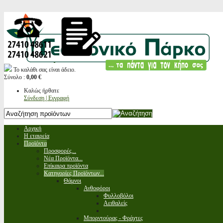
Το καλάθι σας είναι άδειο.
Σύνολο :
0,00 €
Καλώς ήρθατε
Σύνδεση | Εγγραφή
Αρχική
Η εταιρεία
Προϊόντα
Προσφορές...
Νέα Προϊόντα...
Επίκαιρα προϊόντα
Κατηγορίες Προϊόντων...
Θάμνοι
Ανθοφόροι
Φυλλοβόλοι
Αειθαλείς
Μπορντούρας - Φράχτες