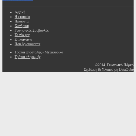
Αρχική
Η εταιρεία
Προϊόντα
Χονδρική
Γεωπονικές Συμβουλές
Τα νέα μας
Επικοινωνία
Που βρισκόμαστε
Τρόποι αποστολής - Μεταφορικά
Τρόποι πληρωμής
©2014 Γεωπονικό Πάρκο
Σχεδίαση & Υλοποίηση DataQube