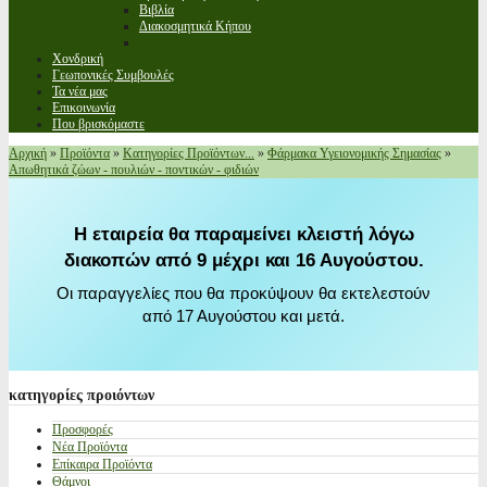
Βιβλία
Διακοσμητικά Κήπου
Χονδρική
Γεωπονικές Συμβουλές
Τα νέα μας
Επικοινωνία
Που βρισκόμαστε
Αρχική
»
Προϊόντα
»
Κατηγορίες Προϊόντων...
»
Φάρμακα Υγειονομικής Σημασίας
»
Απωθητικά ζώων - πουλιών - ποντικών - φιδιών
Η εταιρεία θα παραμείνει κλειστή λόγω
διακοπών από 9 μέχρι και 16 Αυγούστου.
Οι παραγγελίες που θα προκύψουν θα εκτελεστούν
από 17 Αυγούστου και μετά.
κατηγορίες
προιόντων
Προσφορές
Νέα Προϊόντα
Επίκαιρα Προϊόντα
Θάμνοι