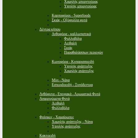
Χαμηλής μπορντούρας
Υψηλής μπορντούρας
Καρποφόροι - Superfoods
Σκιάς - Οξύφυλλα φυτά
Δέντρα κήπου
Ανθοφόρα - καλλωπιστικά
Φυλλοβόλα
Αειθαλή
Σκιάς
Παραθαλάσσιων περιοχών
Κωνοφόρα - Κυπαρισσοειδή
Υψηλής ανάπτυξης
Χαμηλής ανάπτυξης
Μίνι - Νάνα
Εσπεριδοειδή - Ξυνόδεντρα
Ανθόφυτα - Εποχιακά - Αρωματικά Φυτά
Αναρριχώμενα Φυτά
Αειθαλή
Φυλλοβόλα
Φοίνικες - Χαμαίρωπες
Χαμηλής ανάπτυξης - Νάνα
Υψηλής ανάπτυξης
Κακτοειδή