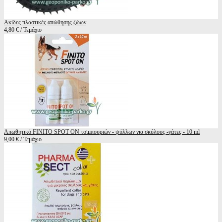
Ακίδες πλαστικές απώθησης ζώων
4,80 € / Τεμάχιο
Απωθητικό FINITO SPOT ON τσιμπουριών - ψύλλων για σκύλους -γάτες - 10 ml
9,00 € / Τεμάχιο