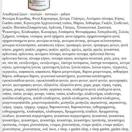
Απωθητικά ζώων - πουλιών - ποντικών - φιδιών
Φυτώρια Κορινθίας, Φυτά Καρποφόρα, Δέντρα, Γλάστρες, Αυτόματο πότισμα, Κήπος,
Garden center, Κηποτεχνία Αρχιτεκτονική τοπίου, Θάμνοι, Ανθοφόρα, Γκαζόν, Συνθετικό,
γκαζόν, Βότσαλα,Ελαφρόπετρα, Αρδευση, Γάστρες, Χλοοκοπτικά, Σκαπτικά,
Ψεκαστήρες, Κλαδοφάγοι, Κωνοφόρα, Λιπάσματα, Φυτοφάρμακα, Εσπεριδοειδή, Ξυλεία,
Σχήματα, τοπιάρια, τοπιαρια, φυτά σχήματα, φυτα σχηματα, σχηματοποιημένα φυτά,
σχηματοποιημενα φυτα, φυτώρια αττικής, φυτωρια αττικης, φυτωρια πελοπονησσου,
φυτωρια πελοπονησσου, κατασκευές κήπων, προσφορές φυτών, προσφορες φυτων, φυτά
κήπου, μηχανές γκαζόν, μηχανες γκαζον, φρέζες, φρεζες, φρέζα, φρεζα, ψεκαστικά,
αρδευτικά, αρδευτικα, αυτόματο πότισμα, αυτοματο ποτισμα, αρδευτικά δίκτυα,
αρδευτικα δικτυα, πότισμα κήπου, ποτισμα κηπου, αυτόματα ποτιστικά, μπέκ, μπεκ, ποπ
απ, πόπ άπ, εκτοξευτήρες, εκτοξευτηρες, λάστιχα ποτίσματος, λαστιχα ποτισματος, κέντρα
κήπου, εμποτισμένη ξυλεία, εμποτισμενη ξυλεια, ξυλεία κήπου, ξυλεια κηπου, πέργκολες,
περγκολες, καφασωτά, καφασωτα, θάμνοι μπορντούρας, θαμνοι μπορντουρας, ανθοφόροι
θάμνοι, ανθοφοροι θαμνοι, γεωπονικά καταστήματα, γεωπονικα καταστηματα,
εγκυκλοπαίδεια φυτών, εγκυκλοπαιδεια φυτών, φωτο φυτων, φωτό φυτών, φωτογραφίες
φυτών, φωτογραφιες φυτων, οξύφυλλα, οξυφυλλα φυτα, χώμα, χωμα, τύρφη, τυρφη,
χούμος, χουμος, οργανική ουσία, οργανικη ουσια, κλαδεμένα φυτά, κλαδεμενα φυτα,
τσάπα, τσαπα, φτυάρι, φτυαρι, τσάπα, τσαπα, κλαδευτήρι, κλαδευτήρια, κλαδευτηρι,
ψαλίδια κλαδέματος, ψαλίδι κλαδέματος, ψαλιδι κλαδεματος, ψαλιδια κλαδεματος,
μπορντουροψάλιδα, μπορντουροψαλιδο, μεσηνέζα, μεσηνεζα, ακροκόπτης, ακροκόπτης,
τρίμερ, τριμερ, τρίμμερ, τριμμερ, θαμνοκοπτικό, θαμνοκοπτικο, ευθυγραμμιστης,
ευθυγραμμιστής, κλαδοφάγος, κλαδοφαγος, θρυμματιστής κλαδιών, θρυμματιστης
κλαδιων, ψεκαστικά συγκροτήματα, ψεκαστικα συγκροτηματα, ψεκαστικά, ψεκαστικα,
ψεκαστήρες, ψεκαστηρες, ψεκαστήρι, ψεκαστηρι, ψεκαστήρες προπίεσης, ψεκαστηρες
προπιεσης, έτοιμος χλοοτάπητας, ετοιμος χλοοταπητας, έτοιμο γκαζόν, ετοιμο γκαζον,
χλοοτάπητας, χλοοταπητας, sod, lawn, e shop, e garden shop, e shop garden, garden shop,