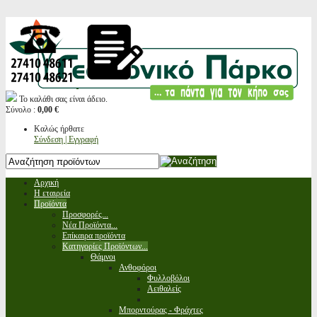
Το καλάθι σας είναι άδειο.
Σύνολο :
0,00 €
Καλώς ήρθατε
Σύνδεση | Εγγραφή
Αρχική
Η εταιρεία
Προϊόντα
Προσφορές...
Νέα Προϊόντα...
Επίκαιρα προϊόντα
Κατηγορίες Προϊόντων...
Θάμνοι
Ανθοφόροι
Φυλλοβόλοι
Αειθαλείς
Μπορντούρας - Φράχτες