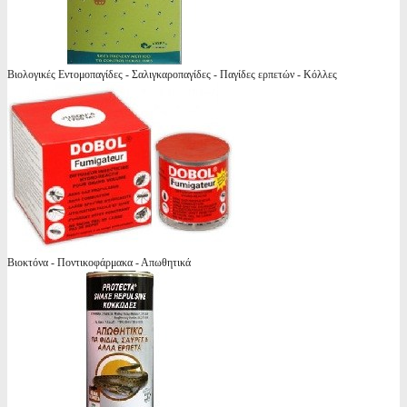
Βιολογικές Εντομοπαγίδες - Σαλιγκαροπαγίδες - Παγίδες ερπετών - Κόλλες
Βιοκτόνα - Ποντικοφάρμακα - Απωθητικά