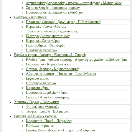
Δίχτυα σκίασης-προστασίας - παγετού - αναρρίχησης - Μουσαμάδες
Σάκοι συλλογής - προστασίας καρπών
Προσφορές σε ελαιόπανα και ελαιόδιχτα
Γλάστρες - Φερ Φορζέ
Πλαστικές γλάστρες - ζαρντινιέρες - Πιάτα πλαστικά
Κεραμικές πήλινες γλάστρες
Τσιμεντένιες γλάστρες - ζαρντινιέρες
Γλάστρες ξύλινες εμποτισμένες
Κεραμικές Ζαρντινιέρες
Γλαστροθήκες - Φέρ φορζέ
Προσφορές γλαστρών
Εργαλεία κήπου - Λάστιχα - Ελαιοκομικά - Σπορείς
Κλαδευτήρια - Ψαλίδια κορυφής - Ακροκόφτες γκαζόν- Εμβολιαστήρια
Ελαιοκομικά - Καρποσυλλέκτες
Όργανα μέτρησης - Κομποστοποιητές
Λάστιχα ποτίσματος - Ποτιστικά - Ταχυσύνδεσμοι
Εργαλεία χειρός
Ποτιστήρια πλαστικά
Καρότσια κήπου
Προσφορές εργαλείων κήπου
Σπορείς - Λιπασματοδιανομείς
Χώματα - Τύρφες - Βελτιωτικά
Φυτοχώματα γλαστρών
Τύρφες - Κοπριά - Βελτιωτικά
Εμποτισμένη ξυλεία - φράχτες
Καφασωτά - Πάνελ - Πέργκολες
Κάγκελα - Φράχτες
Σανίδες Deck - Δοκάρια - Πατήματα - Διάδρομοι