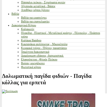
Πάσσαλοι πεύκου - Στηρίγματα φυτών
Αξεσουάρ μεταλλικά - Βάσεις
Αποθήκες κήπου ξύλινες
Βιβλία
Βιβλία για ερασιτέχνες
Βιβλία για επαγγελματίες
Διακοσμητικά Κήπου
Καλαμωτές
Πλακίδια - Πλαστικοί - Μεταλλικοί φράχτες - Πέργκολες - Πράσινοι
τοίχοι
Καλάμια Bamboo
Καμπανάκια αυλόπορτας - Μικροέπιπλα
Κεραμικά τοίχου - Πήλινες παραστάσεις
Τσιμέντινα διακοσμητικά
Διαμόρφωση εδάφους -διαχωριστικά.
Ελαφρόπετρα - Φλοιός Πεύκου
Βρύσες ορειχάλκινες
Φωτιστικά κήπου
Δολωματική παγίδα φιδιών - Παγίδα
κόλλας για ερπετά