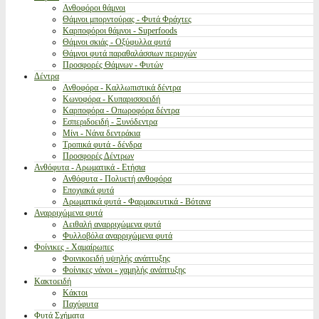
Ανθοφόροι θάμνοι
Θάμνοι μπορντούρας - Φυτά Φράχτες
Καρποφόροι θάμνοι - Superfoods
Θάμνοι σκιάς - Οξύφυλλα φυτά
Θάμνοι φυτά παραθαλάσσιων περιοχών
Προσφορές Θάμνων - Φυτών
Δέντρα
Ανθοφόρα - Καλλωπιστικά δέντρα
Κωνοφόρα - Κυπαρισσοειδή
Καρποφόρα - Οπωροφόρα δέντρα
Εσπεριδοειδή - Ξυνόδεντρα
Μίνι - Νάνα δεντράκια
Τροπικά φυτά - δένδρα
Προσφορές Δέντρων
Ανθόφυτα - Αρωματικά - Ετήσια
Ανθόφυτα - Πολυετή ανθοφόρα
Εποχιακά φυτά
Αρωματικά φυτά - Φαρμακευτικά - Βότανα
Αναρριχώμενα φυτά
Αειθαλή αναρριχώμενα φυτά
Φυλλοβόλα αναρριχώμενα φυτά
Φοίνικες - Χαμαίρωπες
Φοινικοειδή υψηλής ανάπτυξης
Φοίνικες νάνοι - χαμηλής ανάπτυξης
Κακτοειδή
Κάκτοι
Παχύφυτα
Φυτά Σχήματα