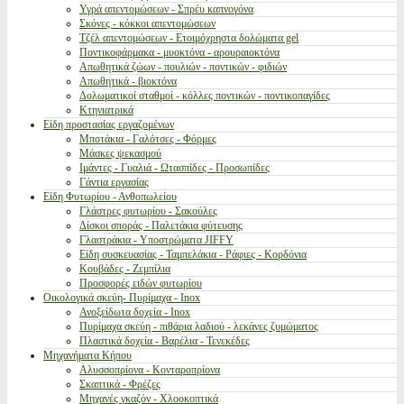
Υγρά απεντομώσεων - Σπρέυ καπνογόνα
Σκόνες - κόκκοι απεντομώσεων
Τζέλ απεντομώσεων - Ετοιμόχρηστα δολώματα gel
Ποντικοφάρμακα - μυοκτόνα - αρουραιοκτόνα
Απωθητικά ζώων - πουλιών - ποντικών - φιδιών
Απωθητικά - βιοκτόνα
Δολωματικοί σταθμοί - κόλλες ποντικών - ποντικοπαγίδες
Κτηνιατρικά
Είδη προστασίας εργαζομένων
Μποτάκια - Γαλότσες - Φόρμες
Μάσκες ψεκασμού
Ιμάντες - Γυαλιά - Ωτασπίδες - Προσωπίδες
Γάντια εργασίας
Είδη Φυτωρίου - Ανθοπωλείου
Γλάστρες φυτωρίου - Σακούλες
Δίσκοι σποράς - Παλετάκια φύτευσης
Γλαστράκια - Υποστρώματα JIFFY
Είδη συσκευασίας - Ταμπελάκια - Ράφιες - Κορδόνια
Κουβάδες - Ζεμπίλια
Προσφορές ειδών φυτωρίου
Οικολογικά σκεύη- Πυρίμαχα - Inox
Ανοξείδωτα δοχεία - Inox
Πυρίμαχα σκεύη - πιθάρια λαδιού - λεκάνες ζυμώματος
Πλαστικά δοχεία - Βαρέλια - Τενεκέδες
Μηχανήματα Κήπου
Αλυσσοπρίονα - Κονταροπρίονα
Σκαπτικά - Φρέζες
Μηχανές γκαζόν - Χλοοκοπτικά