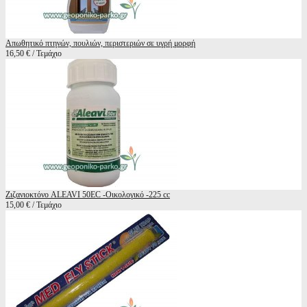
Απωθητικό πτηνών, πουλιών, περιστεριών σε υγρή μορφή
16,50 € / Τεμάχιο
Ζιζανιοκτόνο ALEAVI 50EC -Oικολογικό -225 cc
15,00 € / Τεμάχιο