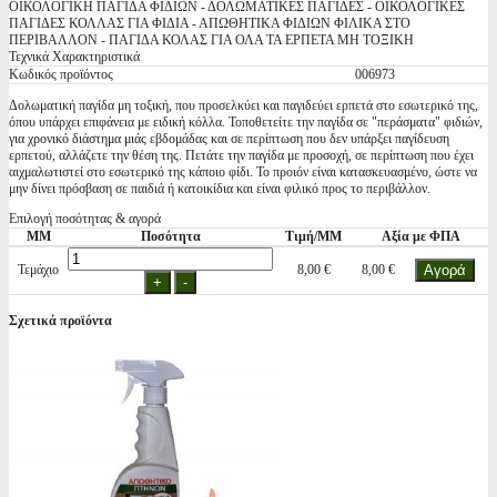
ΟΙΚΟΛΟΓΙΚΗ ΠΑΓΙΔΑ ΦΙΔΙΩΝ - ΔΟΛΩΜΑΤΙΚΕΣ ΠΑΓΙΔΕΣ - ΟΙΚΟΛΟΓΙΚΕΣ
ΠΑΓΙΔΕΣ ΚΟΛΛΑΣ ΓΙΑ ΦΙΔΙΑ - ΑΠΩΘΗΤΙΚΑ ΦΙΔΙΩΝ ΦΙΛΙΚΑ ΣΤΟ
ΠΕΡΙΒΑΛΛΟΝ - ΠΑΓΙΔΑ ΚΟΛΑΣ ΓΙΑ ΟΛΑ ΤΑ ΕΡΠΕΤΑ ΜΗ ΤΟΞΙΚΗ
Τεχνικά Χαρακτηριστικά
Κωδικός προϊόντος
006973
Δολωματική παγίδα μη τοξική, που προσελκύει και παγιδεύει ερπετά στο εσωτερικό της,
όπου υπάρχει επιφάνεια με ειδική κόλλα. Τοποθετείτε την παγίδα σε "περάσματα" φιδιών,
για χρονικό διάστημα μιάς εβδομάδας και σε περίπτωση που δεν υπάρξει παγίδευση
ερπετού, αλλάζετε την θέση της. Πετάτε την παγίδα με προσοχή, σε περίπτωση που έχει
αιχμαλωτιστεί στο εσωτερικό της κάποιο φίδι. Το προιόν είναι κατασκευασμένο, ώστε να
μην δίνει πρόσβαση σε παιδιά ή κατοικίδια και είναι φιλικό προς το περιβάλλον.
Επιλογή ποσότητας & αγορά
ΜΜ
Ποσότητα
Τιμή/ΜΜ
Αξία με ΦΠΑ
Τεμάχιο
8,00 €
8,00 €
Σχετικά προϊόντα