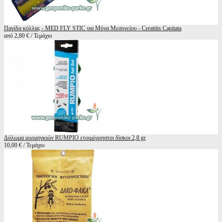
Παγίδα κόλλας - MED FLY STIC για Μύγα Μεσογείου - Ceratitis Capitata
από 2,80 € / Τεμάχιο
Δόλωμα μυρμηγκιών RUMPIO ετοιμόχρηστοι δίσκοι 2,8 gr
10,00 € / Τεμάχιο