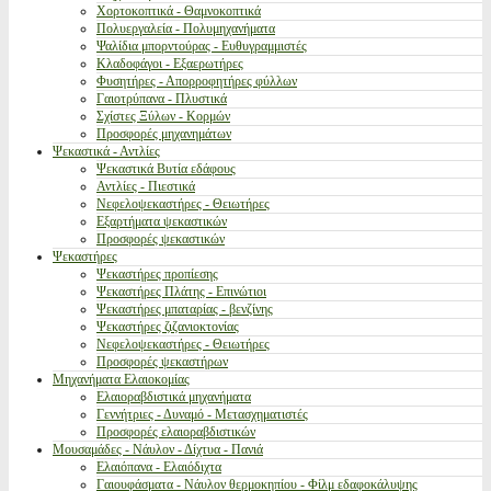
Χορτοκοπτικά - Θαμνοκοπτικά
Πολυεργαλεία - Πολυμηχανήματα
Ψαλίδια μπορντούρας - Ευθυγραμμιστές
Κλαδοφάγοι - Εξαερωτήρες
Φυσητήρες - Απορροφητήρες φύλλων
Γαιοτρύπανα - Πλυστικά
Σχίστες Ξύλων - Κορμών
Προσφορές μηχανημάτων
Ψεκαστικά - Αντλίες
Ψεκαστικά Βυτία εδάφους
Αντλίες - Πιεστικά
Νεφελοψεκαστήρες - Θειωτήρες
Εξαρτήματα ψεκαστικών
Προσφορές ψεκαστικών
Ψεκαστήρες
Ψεκαστήρες προπίεσης
Ψεκαστήρες Πλάτης - Επινώτιοι
Ψεκαστήρες μπαταρίας - βενζίνης
Ψεκαστήρες ζιζανιοκτονίας
Νεφελοψεκαστήρες - Θειωτήρες
Προσφορές ψεκαστήρων
Μηχανήματα Ελαιοκομίας
Ελαιοραβδιστικά μηχανήματα
Γεννήτριες - Δυναμό - Μετασχηματιστές
Προσφορές ελαιοραβδιστικών
Μουσαμάδες - Νάυλον - Δίχτυα - Πανιά
Ελαιόπανα - Ελαιόδιχτα
Γαιουφάσματα - Νάυλον θερμοκηπίου - Φίλμ εδαφοκάλυψης