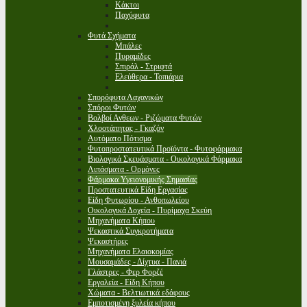
Κάκτοι
Παχύφυτα
Φυτά Σχήματα
Μπάλες
Πυραμίδες
Σπιράλ - Στριφτά
Ελεύθερα - Τοπιάρια
Σπορόφυτα Λαχανικών
Σπόροι Φυτών
Βολβοί Ανθεων - Ριζώματα Φυτών
Χλοοτάπητας - Γκαζόν
Αυτόματο Πότισμα
Φυτοπροστατευτικά Προϊόντα - Φυτοφάρμακα
Βιολογικά Σκευάσματα - Οικολογικά Φάρμακα
Λιπάσματα - Ορμόνες
Φάρμακα Υγειονομικής Σημασίας
Προστατευτικά Είδη Εργασίας
Είδη Φυτωρίου - Ανθοπωλείου
Οικολογικά Δοχεία - Πυρίμαχα Σκεύη
Μηχανήματα Κήπου
Ψεκαστικά Συγκροτήματα
Ψεκαστήρες
Μηχανήματα Ελαιοκομίας
Μουσαμάδες - Δίχτυα - Πανιά
Γλάστρες - Φερ Φορζέ
Εργαλεία - Είδη Κήπου
Χώματα - Βελτιωτικά εδάφους
Εμποτισμένη ξυλεία κήπου