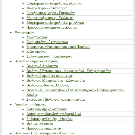
Εξαρτήματα συνδεσμολογίας πλαστικά
Φίλτρα Νερού - Λιπαντήρες
Εκτοξευτήρες νερού - Επιφανείας
Μικροεκτοξευτήρες - Σταλάκτες
Εξαρτήματα συνδεσμολογίας μεταλλικά
Προσφορές αυτόματου ποτίσματος
Φυτοφάρμακα
Μυκητοκτόνα
Εντομοκτόνα - Ακαρεοκτόνα
Ερασιτεχνικά Φυτοπροστατευτικά Προιόντα
Ζιζανιοκτόνα
Σαλιγκαροκτόνα - Κοχλιοκτόνα
Βιολογικά φάρμακα - Παγίδες
Βιολογικά Λιπάσματα
Βιολογικά Εντομοκτόνα - Ακαρεοκτόνα - Σαλιγκαροκτόνα
Βιολογικά προιόντα προστασίας
Βιολογικά Μυκητοκτόνα - Ζιζανιοκτόνα
Βιολογικές Φυτικές Ορμόνες
Βιολογικές Εντομοπαγίδες - Σαλιγκαροπαγίδες - Παγίδες ερπετών -
Κόλλες
Σκευάσματα βιολογικά για απεντομώσεις
Λιπάσματα - Ορμόνες
Κοκκώδη χημικά λιπάσματα
Λιπάσματα υδατοδιαλυτά διαφυλλικά
Ρυθμιστές ανάπτυξης - Ορμόνες
Βελτιωτικά φυτών
Προσφορές λιπασμάτων
Βιοκτόνα - Ποντικοφάρμακα - Απωθητικά