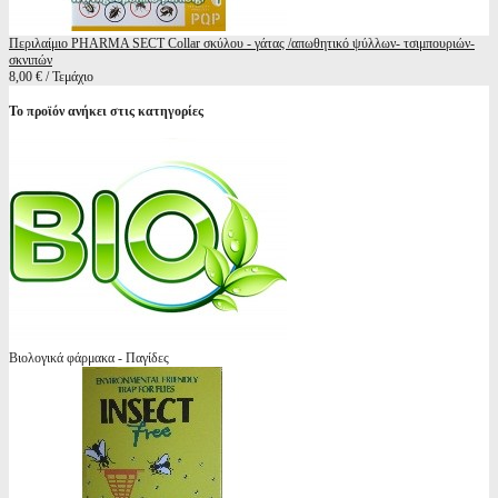
Περιλαίμιο PHARMA SECT Collar σκύλου - γάτας /απωθητικό ψύλλων- τσιμπουριών-
σκνιπών
8,00 € / Τεμάχιο
Το προϊόν ανήκει στις κατηγορίες
Βιολογικά φάρμακα - Παγίδες