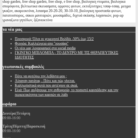
shop garden, free shop garden, free shop, e free shop, βιολογικη ντοματα, βιολογικα
σπορόφυτα, βελτιωτικα σκευασματα, ορμονες φυτων, εκτοξευτηρες τσαφ-τσαφ, μειγμα
γκαζον, ακαρεοκτόνα, λιπασμα 20-20-20, 30-10-10, βιολογικη προστασία φυτων,
πατατοσπορος, σακοι μανιταριών, μουσαμάδες, διχτυά σκίασης λαχανικών, pop-up
γραναζωτα γηπέδων, ζιζανιοκτόνα
τα
νέα μας
Προσφορά: Όλοι οι χειμερινοί Βολβόι -50% έως 15/2
Φειγιόα: Καλλιέργεια απο ''χρυσάφι''
Oι νέοι μας λογαριασμοί στα social media
ΓΚΙΝΓΚΟ ΜΠΙΛΟΜΠΑ - ΤΟ ΔΕΝΤΡΟ ΜΕ ΤΙΣ ΘΕΡΑΠΕΥΤΙΚΕΣ
ΙΔΙΟΤΗΤΕΣ
γεωπονικές
συμβουλές
Πότε να φυτέψω την λεβάντα μου ;
Λίπανση πατάτας - Πότε και πώς γίνεται.
Καλλωπιστικά φυτά που αντέχουν σε σκιά.
Ελιά: Πως αυξάνουμε την ανθοφορία, το ποσοστό καρπόδεσης και την
περιεκτικότητα των καρπών σε λάδι
ωράριο
Δευτέρα|Τετάρτη
09:00-16:00
Τρίτη|Πέμπτη|Παρασκευή
09:00-16:00