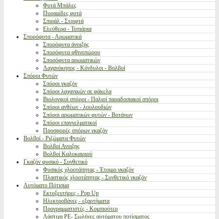
Φυτά Μπάλες
Πυραμίδες φυτά
Σπιράλ - Στριφτά
Ελεύθερα - Τοπιάρια
Σπορόφυτα - Αρωματικά
Σπορόφυτα άνοιξης
Σπορόφυτα φθινοπώρου
Σπορόφυτα αρωματικών
Λαχανόκηπος - Κόνδυλοι - Βολβοί
Σπόροι Φυτών
Σπόροι γκαζόν
Σπόροι λαχανικών σε φάκελα
Βιολογικοί σπόροι - Παλιοί παραδοσιακοί σπόροι
Σπόροι ανθέων - λουλουδιών
Σπόροι αρωματικών φυτών - Βοτάνων
Σπόροι επαγγελματικοί
Προσφορές σπόρων γκαζόν
Βολβοί - Ριζώματα Φυτών
Βολβοί Ανοιξης
Βολβοί Καλοκαιριού
Γκαζόν φυσικό - Συνθετικό
Φυσικός χλοοτάπητας - Έτοιμο γκαζόν
Πλαστικός χλοοτάπητας - Συνθετικό γκαζόν
Αυτόματο Πότισμα
Εκτοξευτήρες - Pop Up
Ηλεκτροβάνες - εξαρτήματα
Προγραμματιστές - Κομπιούτερ
Λάστιχα PE- Σωλήνες αυτόματου ποτίσματος