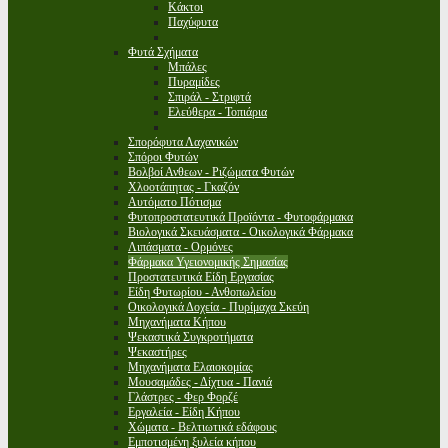
Κάκτοι
Παχύφυτα
Φυτά Σχήματα
Μπάλες
Πυραμίδες
Σπιράλ - Στριφτά
Ελεύθερα - Τοπιάρια
Σπορόφυτα Λαχανικών
Σπόροι Φυτών
Βολβοί Ανθεων - Ριζώματα Φυτών
Χλοοτάπητας - Γκαζόν
Αυτόματο Πότισμα
Φυτοπροστατευτικά Προϊόντα - Φυτοφάρμακα
Βιολογικά Σκευάσματα - Οικολογικά Φάρμακα
Λιπάσματα - Ορμόνες
Φάρμακα Υγειονομικής Σημασίας
Προστατευτικά Είδη Εργασίας
Είδη Φυτωρίου - Ανθοπωλείου
Οικολογικά Δοχεία - Πυρίμαχα Σκεύη
Μηχανήματα Κήπου
Ψεκαστικά Συγκροτήματα
Ψεκαστήρες
Μηχανήματα Ελαιοκομίας
Μουσαμάδες - Δίχτυα - Πανιά
Γλάστρες - Φερ Φορζέ
Εργαλεία - Είδη Κήπου
Χώματα - Βελτιωτικά εδάφους
Εμποτισμένη ξυλεία κήπου