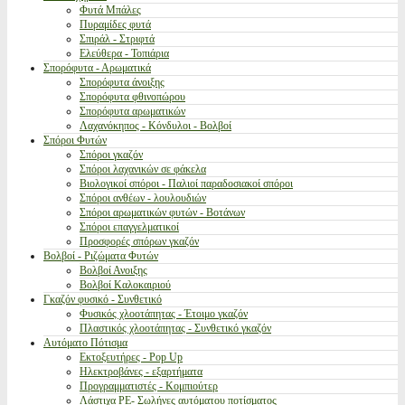
Φυτά Μπάλες
Πυραμίδες φυτά
Σπιράλ - Στριφτά
Ελεύθερα - Τοπιάρια
Σπορόφυτα - Αρωματικά
Σπορόφυτα άνοιξης
Σπορόφυτα φθινοπώρου
Σπορόφυτα αρωματικών
Λαχανόκηπος - Κόνδυλοι - Βολβοί
Σπόροι Φυτών
Σπόροι γκαζόν
Σπόροι λαχανικών σε φάκελα
Βιολογικοί σπόροι - Παλιοί παραδοσιακοί σπόροι
Σπόροι ανθέων - λουλουδιών
Σπόροι αρωματικών φυτών - Βοτάνων
Σπόροι επαγγελματικοί
Προσφορές σπόρων γκαζόν
Βολβοί - Ριζώματα Φυτών
Βολβοί Ανοιξης
Βολβοί Καλοκαιριού
Γκαζόν φυσικό - Συνθετικό
Φυσικός χλοοτάπητας - Έτοιμο γκαζόν
Πλαστικός χλοοτάπητας - Συνθετικό γκαζόν
Αυτόματο Πότισμα
Εκτοξευτήρες - Pop Up
Ηλεκτροβάνες - εξαρτήματα
Προγραμματιστές - Κομπιούτερ
Λάστιχα PE- Σωλήνες αυτόματου ποτίσματος