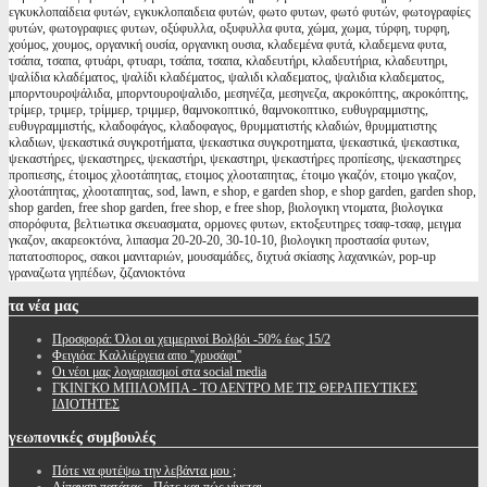
εγκυκλοπαίδεια φυτών, εγκυκλοπαιδεια φυτών, φωτο φυτων, φωτό φυτών, φωτογραφίες
φυτών, φωτογραφιες φυτων, οξύφυλλα, οξυφυλλα φυτα, χώμα, χωμα, τύρφη, τυρφη,
χούμος, χουμος, οργανική ουσία, οργανικη ουσια, κλαδεμένα φυτά, κλαδεμενα φυτα,
τσάπα, τσαπα, φτυάρι, φτυαρι, τσάπα, τσαπα, κλαδευτήρι, κλαδευτήρια, κλαδευτηρι,
ψαλίδια κλαδέματος, ψαλίδι κλαδέματος, ψαλιδι κλαδεματος, ψαλιδια κλαδεματος,
μπορντουροψάλιδα, μπορντουροψαλιδο, μεσηνέζα, μεσηνεζα, ακροκόπτης, ακροκόπτης,
τρίμερ, τριμερ, τρίμμερ, τριμμερ, θαμνοκοπτικό, θαμνοκοπτικο, ευθυγραμμιστης,
ευθυγραμμιστής, κλαδοφάγος, κλαδοφαγος, θρυμματιστής κλαδιών, θρυμματιστης
κλαδιων, ψεκαστικά συγκροτήματα, ψεκαστικα συγκροτηματα, ψεκαστικά, ψεκαστικα,
ψεκαστήρες, ψεκαστηρες, ψεκαστήρι, ψεκαστηρι, ψεκαστήρες προπίεσης, ψεκαστηρες
προπιεσης, έτοιμος χλοοτάπητας, ετοιμος χλοοταπητας, έτοιμο γκαζόν, ετοιμο γκαζον,
χλοοτάπητας, χλοοταπητας, sod, lawn, e shop, e garden shop, e shop garden, garden shop,
shop garden, free shop garden, free shop, e free shop, βιολογικη ντοματα, βιολογικα
σπορόφυτα, βελτιωτικα σκευασματα, ορμονες φυτων, εκτοξευτηρες τσαφ-τσαφ, μειγμα
γκαζον, ακαρεοκτόνα, λιπασμα 20-20-20, 30-10-10, βιολογικη προστασία φυτων,
πατατοσπορος, σακοι μανιταριών, μουσαμάδες, διχτυά σκίασης λαχανικών, pop-up
γραναζωτα γηπέδων, ζιζανιοκτόνα
τα
νέα μας
Προσφορά: Όλοι οι χειμερινοί Βολβόι -50% έως 15/2
Φειγιόα: Καλλιέργεια απο ''χρυσάφι''
Oι νέοι μας λογαριασμοί στα social media
ΓΚΙΝΓΚΟ ΜΠΙΛΟΜΠΑ - ΤΟ ΔΕΝΤΡΟ ΜΕ ΤΙΣ ΘΕΡΑΠΕΥΤΙΚΕΣ
ΙΔΙΟΤΗΤΕΣ
γεωπονικές
συμβουλές
Πότε να φυτέψω την λεβάντα μου ;