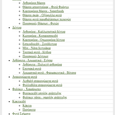
Ανθοφόροι θάμνοι
Θάμνοι μπορντούρας - Φυτά Φράχτες
Καρποφόροι θάμνοι - Superfoods
Θάμνοι σκιάς - Οξύφυλλα φυτά
Θάμνοι φυτά παραθαλάσσιων περιοχών
Προσφορές Θάμνων - Φυτών
Δέντρα
Ανθοφόρα - Καλλωπιστικά δέντρα
Κωνοφόρα - Κυπαρισσοειδή
Καρποφόρα - Οπωροφόρα δέντρα
Εσπεριδοειδή - Ξυνόδεντρα
Μίνι - Νάνα δεντράκια
Τροπικά φυτά - δένδρα
Προσφορές Δέντρων
Ανθόφυτα - Αρωματικά - Ετήσια
Ανθόφυτα - Πολυετή ανθοφόρα
Εποχιακά φυτά
Αρωματικά φυτά - Φαρμακευτικά - Βότανα
Αναρριχώμενα φυτά
Αειθαλή αναρριχώμενα φυτά
Φυλλοβόλα αναρριχώμενα φυτά
Φοίνικες - Χαμαίρωπες
Φοινικοειδή υψηλής ανάπτυξης
Φοίνικες νάνοι - χαμηλής ανάπτυξης
Κακτοειδή
Κάκτοι
Παχύφυτα
Φυτά Σχήματα