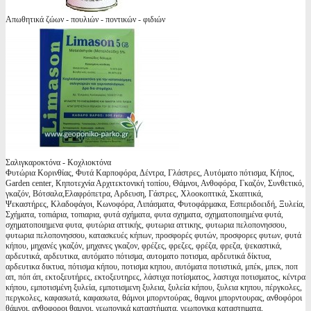
Απωθητικά ζώων - πουλιών - ποντικών - φιδιών
Σαλιγκαροκτόνα - Κοχλιοκτόνα
Φυτώρια Κορινθίας, Φυτά Καρποφόρα, Δέντρα, Γλάστρες, Αυτόματο πότισμα, Κήπος,
Garden center, Κηποτεχνία Αρχιτεκτονική τοπίου, Θάμνοι, Ανθοφόρα, Γκαζόν, Συνθετικό,
γκαζόν, Βότσαλα,Ελαφρόπετρα, Αρδευση, Γάστρες, Χλοοκοπτικά, Σκαπτικά,
Ψεκαστήρες, Κλαδοφάγοι, Κωνοφόρα, Λιπάσματα, Φυτοφάρμακα, Εσπεριδοειδή, Ξυλεία,
Σχήματα, τοπιάρια, τοπιαρια, φυτά σχήματα, φυτα σχηματα, σχηματοποιημένα φυτά,
σχηματοποιημενα φυτα, φυτώρια αττικής, φυτωρια αττικης, φυτωρια πελοπονησσου,
φυτωρια πελοπονησσου, κατασκευές κήπων, προσφορές φυτών, προσφορες φυτων, φυτά
κήπου, μηχανές γκαζόν, μηχανες γκαζον, φρέζες, φρεζες, φρέζα, φρεζα, ψεκαστικά,
αρδευτικά, αρδευτικα, αυτόματο πότισμα, αυτοματο ποτισμα, αρδευτικά δίκτυα,
αρδευτικα δικτυα, πότισμα κήπου, ποτισμα κηπου, αυτόματα ποτιστικά, μπέκ, μπεκ, ποπ
απ, πόπ άπ, εκτοξευτήρες, εκτοξευτηρες, λάστιχα ποτίσματος, λαστιχα ποτισματος, κέντρα
κήπου, εμποτισμένη ξυλεία, εμποτισμενη ξυλεια, ξυλεία κήπου, ξυλεια κηπου, πέργκολες,
περγκολες, καφασωτά, καφασωτα, θάμνοι μπορντούρας, θαμνοι μπορντουρας, ανθοφόροι
θάμνοι, ανθοφοροι θαμνοι, γεωπονικά καταστήματα, γεωπονικα καταστηματα,