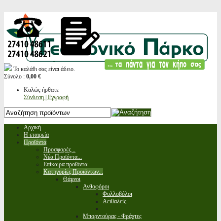
Το καλάθι σας είναι άδειο.
Σύνολο :
0,00 €
Καλώς ήρθατε
Σύνδεση | Εγγραφή
Αρχική
Η εταιρεία
Προϊόντα
Προσφορές...
Νέα Προϊόντα...
Επίκαιρα προϊόντα
Κατηγορίες Προϊόντων...
Θάμνοι
Ανθοφόροι
Φυλλοβόλοι
Αειθαλείς
Μπορντούρας - Φράχτες