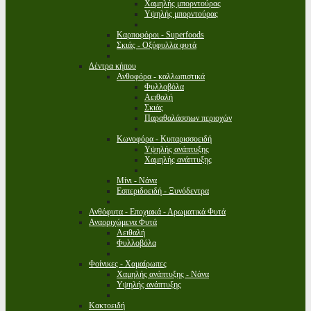
Χαμηλής μπορντούρας
Υψηλής μπορντούρας
Καρποφόροι - Superfoods
Σκιάς - Οξύφυλλα φυτά
Δέντρα κήπου
Ανθοφόρα - καλλωπιστικά
Φυλλοβόλα
Αειθαλή
Σκιάς
Παραθαλάσσιων περιοχών
Κωνοφόρα - Κυπαρισσοειδή
Υψηλής ανάπτυξης
Χαμηλής ανάπτυξης
Μίνι - Νάνα
Εσπεριδοειδή - Ξυνόδεντρα
Ανθόφυτα - Εποχιακά - Αρωματικά Φυτά
Αναρριχώμενα Φυτά
Αειθαλή
Φυλλοβόλα
Φοίνικες - Χαμαίρωπες
Χαμηλής ανάπτυξης - Νάνα
Υψηλής ανάπτυξης
Κακτοειδή