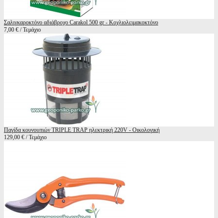
Σαλιγκαροκτόνο αδιάβροχο Carakol 500 gr - Κοχλιολειμακοκτόνο
7,00 € / Τεμάχιο
Παγίδα κουνουπιών TRIPLE TRAP ηλεκτρική 220V - Οικολογική
129,00 € / Τεμάχιο