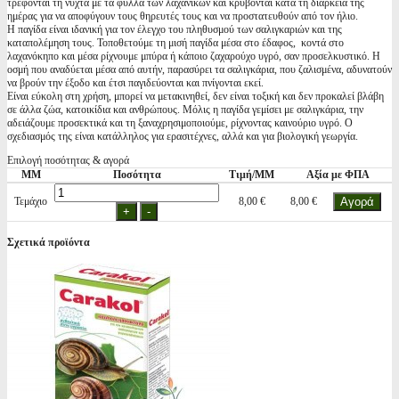
τρέφονται τη νύχτα με τα φύλλα των λαχανικών και κρύβονται κατά τη διάρκεια της
ημέρας για να αποφύγουν τους θηρευτές τους και να προστατευθούν από τον ήλιο.
Η παγίδα είναι ιδανική για τον έλεγχο του πληθυσμού των σαλιγκαριών και της
καταπολέμηση τους. Τοποθετούμε τη μισή παγίδα μέσα στο έδαφος, κοντά στο
λαχανόκηπο και μέσα ρίχνουμε μπύρα ή κάποιο ζαχαρούχο υγρό, σαν προσελκυστικό. Η
οσμή που αναδύεται μέσα από αυτήν, παρασύρει τα σαλιγκάρια, που ζαλισμένα, αδυνατούν
να βρούν την έξοδο και έτσι παγιδεύονται και πνίγονται εκεί.
Είναι εύκολη στη χρήση, μπορεί να μετακινηθεί, δεν είναι τοξική και δεν προκαλεί βλάβη
σε άλλα ζώα, κατοικίδια και ανθρώπους. Μόλις η παγίδα γεμίσει με σαλιγκάρια, την
αδειάζουμε προσεκτικά και τη ξαναχρησιμοποιούμε, ρίχνοντας καινούριο υγρό. Ο
σχεδιασμός της είναι κατάλληλος για ερασιτέχνες, αλλά και για βιολογική γεωργία.
Επιλογή ποσότητας & αγορά
ΜΜ
Ποσότητα
Τιμή/ΜΜ
Αξία με ΦΠΑ
Τεμάχιο
8,00 €
8,00 €
Σχετικά προϊόντα