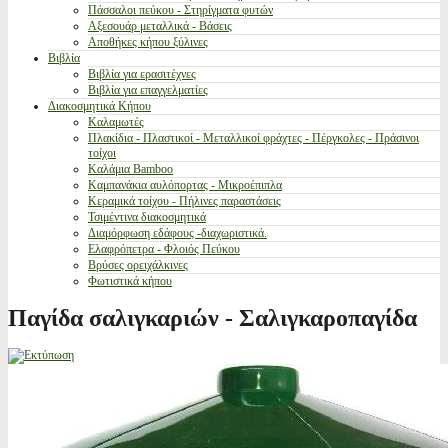
Πάσσαλοι πεύκου - Στηρίγματα φυτών
Αξεσουάρ μεταλλικά - Βάσεις
Αποθήκες κήπου ξύλινες
Βιβλία
Βιβλία για ερασιτέχνες
Βιβλία για επαγγελματίες
Διακοσμητικά Κήπου
Καλαμωτές
Πλακίδια - Πλαστικοί - Μεταλλικοί φράχτες - Πέργκολες - Πράσινοι
τοίχοι
Καλάμια Bamboo
Καμπανάκια αυλόπορτας - Μικροέπιπλα
Κεραμικά τοίχου - Πήλινες παραστάσεις
Τσιμέντινα διακοσμητικά
Διαμόρφωση εδάφους -διαχωριστικά.
Ελαφρόπετρα - Φλοιός Πεύκου
Βρύσες ορειχάλκινες
Φωτιστικά κήπου
Παγίδα σαλιγκαριών - Σαλιγκαροπαγίδα