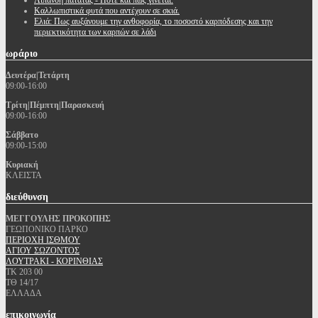
Λίπανση πατάτας - Πότε και πώς γίνεται.
Καλλωπιστικά φυτά που αντέχουν σε σκιά.
Ελιά: Πως αυξάνουμε την ανθοφορία, το ποσοστό καρπόδεσης και την
περιεκτικότητα των καρπών σε λάδι
ωράριο
Δευτέρα|Τετάρτη
09:00-16:00
Τρίτη|Πέμπτη|Παρασκευή
09:00-16:00
Σάββατο
09:00-15:00
Κυριακή
ΚΛΕΙΣΤΑ
διεύθυνση
ΜΕΓΓΟΥΛΗΣ ΠΡΟΚΟΠΗΣ
ΓΕΩΠΟΝΙΚΟ ΠΑΡΚΟ
ΠΕΡΙΟΧΗ ΙΣΘΜΟΥ
ΑΓΙΟΥ ΣΩΖΟΝΤΟΣ
ΛΟΥΤΡΑΚΙ - ΚΟΡΙΝΘΙΑΣ
ΤΚ 203 00
ΤΘ 14/17
ΕΛΛΑΔΑ
επικοινωνία