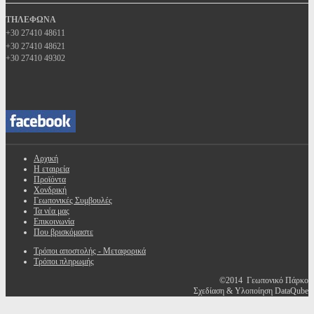
ΤΗΛΕΦΩΝΑ
+30 27410 48611
+30 27410 48621
+30 27410 49302
Αρχική
Η εταιρεία
Προϊόντα
Χονδρική
Γεωπονικές Συμβουλές
Τα νέα μας
Επικοινωνία
Που βρισκόμαστε
Τρόποι αποστολής - Μεταφορικά
Τρόποι πληρωμής
©2014 Γεωπονικό Πάρκο
Σχεδίαση & Υλοποίηση DataQube