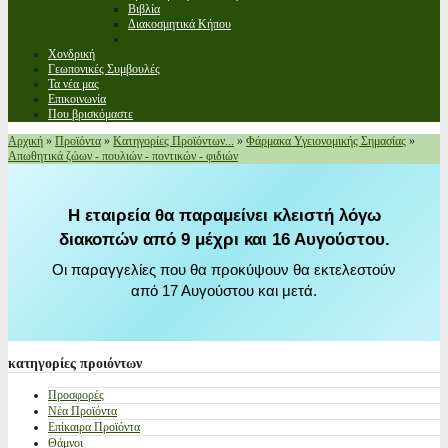
Βιβλία
Διακοσμητικά Κήπου
Χονδρική
Γεωπονικές Συμβουλές
Τα νέα μας
Επικοινωνία
Που βρισκόμαστε
Αρχική
»
Προϊόντα
»
Κατηγορίες Προϊόντων...
»
Φάρμακα Υγειονομικής Σημασίας
»
Απωθητικά ζώων - πουλιών - ποντικών - φιδιών
Η εταιρεία θα παραμείνει κλειστή λόγω
διακοπών από 9 μέχρι και 16 Αυγούστου.
Οι παραγγελίες που θα προκύψουν θα εκτελεστούν
από 17 Αυγούστου και μετά.
κατηγορίες
προιόντων
Προσφορές
Νέα Προϊόντα
Επίκαιρα Προϊόντα
Θάμνοι