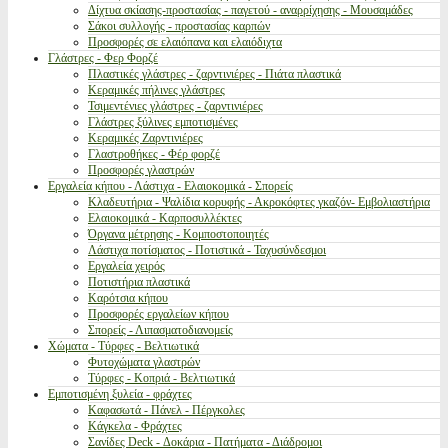
Δίχτυα σκίασης-προστασίας - παγετού - αναρρίχησης - Μουσαμάδες
Σάκοι συλλογής - προστασίας καρπών
Προσφορές σε ελαιόπανα και ελαιόδιχτα
Γλάστρες - Φερ Φορζέ
Πλαστικές γλάστρες - ζαρντινιέρες - Πιάτα πλαστικά
Κεραμικές πήλινες γλάστρες
Τσιμεντένιες γλάστρες - ζαρντινιέρες
Γλάστρες ξύλινες εμποτισμένες
Κεραμικές Ζαρντινιέρες
Γλαστροθήκες - Φέρ φορζέ
Προσφορές γλαστρών
Εργαλεία κήπου - Λάστιχα - Ελαιοκομικά - Σπορείς
Κλαδευτήρια - Ψαλίδια κορυφής - Ακροκόφτες γκαζόν- Εμβολιαστήρια
Ελαιοκομικά - Καρποσυλλέκτες
Όργανα μέτρησης - Κομποστοποιητές
Λάστιχα ποτίσματος - Ποτιστικά - Ταχυσύνδεσμοι
Εργαλεία χειρός
Ποτιστήρια πλαστικά
Καρότσια κήπου
Προσφορές εργαλείων κήπου
Σπορείς - Λιπασματοδιανομείς
Χώματα - Τύρφες - Βελτιωτικά
Φυτοχώματα γλαστρών
Τύρφες - Κοπριά - Βελτιωτικά
Εμποτισμένη ξυλεία - φράχτες
Καφασωτά - Πάνελ - Πέργκολες
Κάγκελα - Φράχτες
Σανίδες Deck - Δοκάρια - Πατήματα - Διάδρομοι