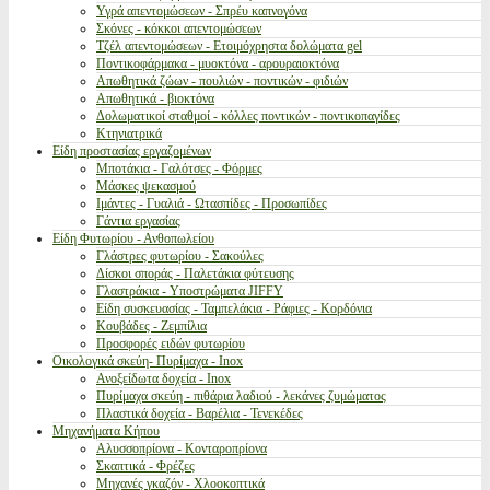
Υγρά απεντομώσεων - Σπρέυ καπνογόνα
Σκόνες - κόκκοι απεντομώσεων
Τζέλ απεντομώσεων - Ετοιμόχρηστα δολώματα gel
Ποντικοφάρμακα - μυοκτόνα - αρουραιοκτόνα
Απωθητικά ζώων - πουλιών - ποντικών - φιδιών
Απωθητικά - βιοκτόνα
Δολωματικοί σταθμοί - κόλλες ποντικών - ποντικοπαγίδες
Κτηνιατρικά
Είδη προστασίας εργαζομένων
Μποτάκια - Γαλότσες - Φόρμες
Μάσκες ψεκασμού
Ιμάντες - Γυαλιά - Ωτασπίδες - Προσωπίδες
Γάντια εργασίας
Είδη Φυτωρίου - Ανθοπωλείου
Γλάστρες φυτωρίου - Σακούλες
Δίσκοι σποράς - Παλετάκια φύτευσης
Γλαστράκια - Υποστρώματα JIFFY
Είδη συσκευασίας - Ταμπελάκια - Ράφιες - Κορδόνια
Κουβάδες - Ζεμπίλια
Προσφορές ειδών φυτωρίου
Οικολογικά σκεύη- Πυρίμαχα - Inox
Ανοξείδωτα δοχεία - Inox
Πυρίμαχα σκεύη - πιθάρια λαδιού - λεκάνες ζυμώματος
Πλαστικά δοχεία - Βαρέλια - Τενεκέδες
Μηχανήματα Κήπου
Αλυσσοπρίονα - Κονταροπρίονα
Σκαπτικά - Φρέζες
Μηχανές γκαζόν - Χλοοκοπτικά