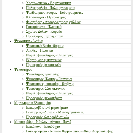
Χορτοκοπτικά - Θαμνοκοπτικά
Πολυεργαλεία - Πολυμηχανήματα
Ψαλίδια μπορντούρας - Ευθυγραμμιστές
Κλαδοφάγοι - Εξαερωτήρες
Φυσητήρες - Απορροφητήρες φύλλων
Γαιοτρύπανα - Πλυστικά
Σχίστες Ξύλων - Κορμών
Προσφορές μηχανημάτων
Ψεκαστικά - Αντλίες
Ψεκαστικά Βυτία εδάφους
Αντλίες - Πιεστικά
Νεφελοψεκαστήρες - Θειωτήρες
Εξαρτήματα ψεκαστικών
Προσφορές ψεκαστικών
Ψεκαστήρες
Ψεκαστήρες προπίεσης
Ψεκαστήρες Πλάτης - Επινώτιοι
Ψεκαστήρες μπαταρίας - βενζίνης
Ψεκαστήρες ζιζανιοκτονίας
Νεφελοψεκαστήρες - Θειωτήρες
Προσφορές ψεκαστήρων
Μηχανήματα Ελαιοκομίας
Ελαιοραβδιστικά μηχανήματα
Γεννήτριες - Δυναμό - Μετασχηματιστές
Προσφορές ελαιοραβδιστικών
Μουσαμάδες - Νάυλον - Δίχτυα - Πανιά
Ελαιόπανα - Ελαιόδιχτα
Γαιουφάσματα - Νάυλον θερμοκηπίου - Φίλμ εδαφοκάλυψης