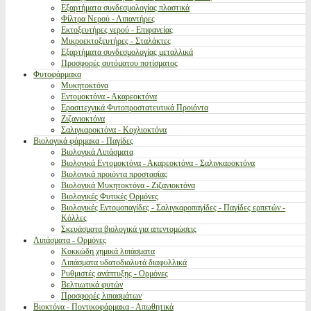
Εξαρτήματα συνδεσμολογίας πλαστικά
Φίλτρα Νερού - Λιπαντήρες
Εκτοξευτήρες νερού - Επιφανείας
Μικροεκτοξευτήρες - Σταλάκτες
Εξαρτήματα συνδεσμολογίας μεταλλικά
Προσφορές αυτόματου ποτίσματος
Φυτοφάρμακα
Μυκητοκτόνα
Εντομοκτόνα - Ακαρεοκτόνα
Ερασιτεχνικά Φυτοπροστατευτικά Προιόντα
Ζιζανιοκτόνα
Σαλιγκαροκτόνα - Κοχλιοκτόνα
Βιολογικά φάρμακα - Παγίδες
Βιολογικά Λιπάσματα
Βιολογικά Εντομοκτόνα - Ακαρεοκτόνα - Σαλιγκαροκτόνα
Βιολογικά προιόντα προστασίας
Βιολογικά Μυκητοκτόνα - Ζιζανιοκτόνα
Βιολογικές Φυτικές Ορμόνες
Βιολογικές Εντομοπαγίδες - Σαλιγκαροπαγίδες - Παγίδες ερπετών -
Κόλλες
Σκευάσματα βιολογικά για απεντομώσεις
Λιπάσματα - Ορμόνες
Κοκκώδη χημικά λιπάσματα
Λιπάσματα υδατοδιαλυτά διαφυλλικά
Ρυθμιστές ανάπτυξης - Ορμόνες
Βελτιωτικά φυτών
Προσφορές λιπασμάτων
Βιοκτόνα - Ποντικοφάρμακα - Απωθητικά