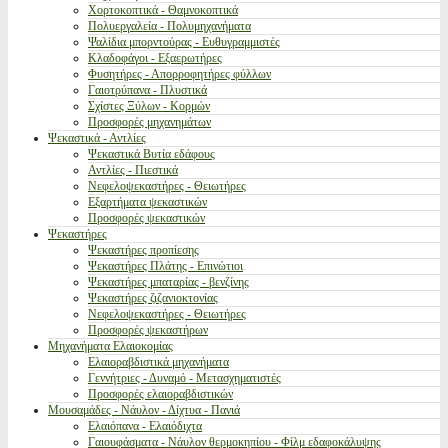
Χορτοκοπτικά - Θαμνοκοπτικά
Πολυεργαλεία - Πολυμηχανήματα
Ψαλίδια μπορντούρας - Ευθυγραμμιστές
Κλαδοφάγοι - Εξαερωτήρες
Φυσητήρες - Απορροφητήρες φύλλων
Γαιοτρύπανα - Πλυστικά
Σχίστες Ξύλων - Κορμών
Προσφορές μηχανημάτων
Ψεκαστικά - Αντλίες
Ψεκαστικά Βυτία εδάφους
Αντλίες - Πιεστικά
Νεφελοψεκαστήρες - Θειωτήρες
Εξαρτήματα ψεκαστικών
Προσφορές ψεκαστικών
Ψεκαστήρες
Ψεκαστήρες προπίεσης
Ψεκαστήρες Πλάτης - Επινώτιοι
Ψεκαστήρες μπαταρίας - βενζίνης
Ψεκαστήρες ζιζανιοκτονίας
Νεφελοψεκαστήρες - Θειωτήρες
Προσφορές ψεκαστήρων
Μηχανήματα Ελαιοκομίας
Ελαιοραβδιστικά μηχανήματα
Γεννήτριες - Δυναμό - Μετασχηματιστές
Προσφορές ελαιοραβδιστικών
Μουσαμάδες - Νάυλον - Δίχτυα - Πανιά
Ελαιόπανα - Ελαιόδιχτα
Γαιουφάσματα - Νάυλον θερμοκηπίου - Φίλμ εδαφοκάλυψης