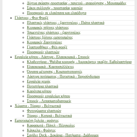
Δίχτυα σκίασης-προστασίας - παγετού - αναρρίχησης - Μουσαμάδες
Σάκοι συλλογής - προστασίας καρπών
Προσφορές σε ελαιόπανα και ελαιόδιχτα
Γλάστρες - Φερ Φορζέ
Πλαστικές γλάστρες - ζαρντινιέρες - Πιάτα πλαστικά
Κεραμικές πήλινες γλάστρες
Τσιμεντένιες γλάστρες - ζαρντινιέρες
Γλάστρες ξύλινες εμποτισμένες
Κεραμικές Ζαρντινιέρες
Γλαστροθήκες - Φέρ φορζέ
Προσφορές γλαστρών
Εργαλεία κήπου - Λάστιχα - Ελαιοκομικά - Σπορείς
Κλαδευτήρια - Ψαλίδια κορυφής - Ακροκόφτες γκαζόν- Εμβολιαστήρια
Ελαιοκομικά - Καρποσυλλέκτες
Όργανα μέτρησης - Κομποστοποιητές
Λάστιχα ποτίσματος - Ποτιστικά - Ταχυσύνδεσμοι
Εργαλεία χειρός
Ποτιστήρια πλαστικά
Καρότσια κήπου
Προσφορές εργαλείων κήπου
Σπορείς - Λιπασματοδιανομείς
Χώματα - Τύρφες - Βελτιωτικά
Φυτοχώματα γλαστρών
Τύρφες - Κοπριά - Βελτιωτικά
Εμποτισμένη ξυλεία - φράχτες
Καφασωτά - Πάνελ - Πέργκολες
Κάγκελα - Φράχτες
Σανίδες Deck - Δοκάρια - Πατήματα - Διάδρομοι