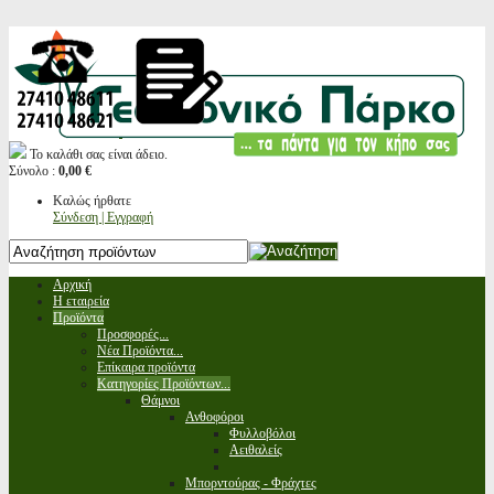
Το καλάθι σας είναι άδειο.
Σύνολο :
0,00 €
Καλώς ήρθατε
Σύνδεση | Εγγραφή
Αρχική
Η εταιρεία
Προϊόντα
Προσφορές...
Νέα Προϊόντα...
Επίκαιρα προϊόντα
Κατηγορίες Προϊόντων...
Θάμνοι
Ανθοφόροι
Φυλλοβόλοι
Αειθαλείς
Μπορντούρας - Φράχτες