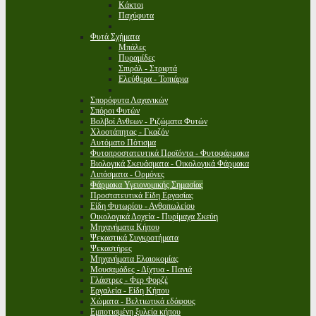
Κάκτοι
Παχύφυτα
Φυτά Σχήματα
Μπάλες
Πυραμίδες
Σπιράλ - Στριφτά
Ελεύθερα - Τοπιάρια
Σπορόφυτα Λαχανικών
Σπόροι Φυτών
Βολβοί Ανθεων - Ριζώματα Φυτών
Χλοοτάπητας - Γκαζόν
Αυτόματο Πότισμα
Φυτοπροστατευτικά Προϊόντα - Φυτοφάρμακα
Βιολογικά Σκευάσματα - Οικολογικά Φάρμακα
Λιπάσματα - Ορμόνες
Φάρμακα Υγειονομικής Σημασίας
Προστατευτικά Είδη Εργασίας
Είδη Φυτωρίου - Ανθοπωλείου
Οικολογικά Δοχεία - Πυρίμαχα Σκεύη
Μηχανήματα Κήπου
Ψεκαστικά Συγκροτήματα
Ψεκαστήρες
Μηχανήματα Ελαιοκομίας
Μουσαμάδες - Δίχτυα - Πανιά
Γλάστρες - Φερ Φορζέ
Εργαλεία - Είδη Κήπου
Χώματα - Βελτιωτικά εδάφους
Εμποτισμένη ξυλεία κήπου