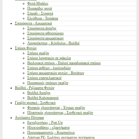
Φυτά Μπάλες
Πυραμίδες φυτά
Σπιράλ - Στριφτά
Ελεύθερα - Τοπιάρια
Σπορόφυτα - Αρωματικά
Σπορόφυτα άνοιξης
Σπορόφυτα φθινοπώρου
Σπορόφυτα αρωματικών
Λαχανόκηπος - Κόνδυλοι - Βολβοί
Σπόροι Φυτών
Σπόροι γκαζόν
Σπόροι λαχανικών σε φάκελα
Βιολογικοί σπόροι - Παλιοί παραδοσιακοί σπόροι
Σπόροι ανθέων - λουλουδιών
Σπόροι αρωματικών φυτών - Βοτάνων
Σπόροι επαγγελματικοί
Προσφορές σπόρων γκαζόν
Βολβοί - Ριζώματα Φυτών
Βολβοί Ανοιξης
Βολβοί Καλοκαιριού
Γκαζόν φυσικό - Συνθετικό
Φυσικός χλοοτάπητας - Έτοιμο γκαζόν
Πλαστικός χλοοτάπητας - Συνθετικό γκαζόν
Αυτόματο Πότισμα
Εκτοξευτήρες - Pop Up
Ηλεκτροβάνες - εξαρτήματα
Προγραμματιστές - Κομπιούτερ
Λάστιχα PE- Σωλήνες αυτόματου ποτίσματος