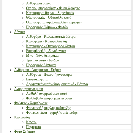
Ανθοφόροι θάμνοι
Θάμνοι μπορντούρας - Φυτά Φράχτες
Καρποφόροι θάμνοι - Superfoods
Θάμνοι σκιάς - Οξύφυλλα φυτά
Θάμνοι φυτά παραθαλάσσιων περιοχών
Προσφορές Θάμνων - Φυτών
Δέντρα
Ανθοφόρα - Καλλωπιστικά δέντρα
Κωνοφόρα - Κυπαρισσοειδή
Καρποφόρα - Οπωροφόρα δέντρα
Εσπεριδοειδή - Ξυνόδεντρα
Μίνι - Νάνα δεντράκια
Τροπικά φυτά - δένδρα
Προσφορές Δέντρων
Ανθόφυτα - Αρωματικά - Ετήσια
Ανθόφυτα - Πολυετή ανθοφόρα
Εποχιακά φυτά
Αρωματικά φυτά - Φαρμακευτικά - Βότανα
Αναρριχώμενα φυτά
Αειθαλή αναρριχώμενα φυτά
Φυλλοβόλα αναρριχώμενα φυτά
Φοίνικες - Χαμαίρωπες
Φοινικοειδή υψηλής ανάπτυξης
Φοίνικες νάνοι - χαμηλής ανάπτυξης
Κακτοειδή
Κάκτοι
Παχύφυτα
Φυτά Σχήματα