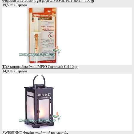
Φάρμακο απεντόμωσης για μύγα GIVESOL FLY BAIT - 100 gr
19,50 € / Τεμάχιο
Τζέλ κατσαριδοκτόνο LIMPIO Cockroach Gel 10 gr
14,00 € / Τεμάχιο
SWISSINNO Φανάρι απωθητικό κουνουπιών