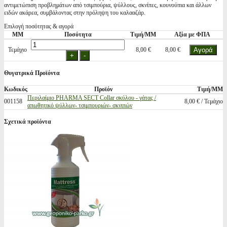
αντιμετώπιση προβλημάτων από τσιμπούρια, ψύλλους, σκνίπες, κουνούπια και άλλων
ειδών ακάρεα, συμβάλοντας στην πρόληψη του καλααζάρ.
Επιλογή ποσότητας & αγορά
ΜΜ
Ποσότητα
Τιμή/ΜΜ
Αξία με ΦΠΑ
Τεμάχιο
8,00 €
8,00 €
Θυγατρικά Προϊόντα
Κωδικός
Προϊόν
Τιμή/ΜΜ
Περιλαίμιο PHARMA SECT Collar σκύλου - γάτας /
001158
8,00 € / Τεμάχιο
απωθητικό ψύλλων- τσιμπουριών- σκνιπών
Σχετικά προϊόντα