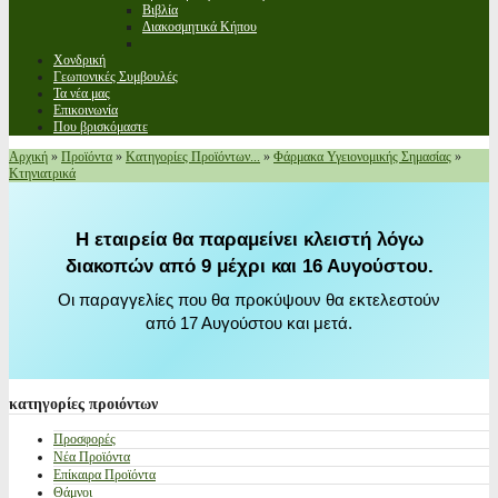
Βιβλία
Διακοσμητικά Κήπου
Χονδρική
Γεωπονικές Συμβουλές
Τα νέα μας
Επικοινωνία
Που βρισκόμαστε
Αρχική
»
Προϊόντα
»
Κατηγορίες Προϊόντων...
»
Φάρμακα Υγειονομικής Σημασίας
»
Κτηνιατρικά
Η εταιρεία θα παραμείνει κλειστή λόγω
διακοπών από 9 μέχρι και 16 Αυγούστου.
Οι παραγγελίες που θα προκύψουν θα εκτελεστούν
από 17 Αυγούστου και μετά.
κατηγορίες
προιόντων
Προσφορές
Νέα Προϊόντα
Επίκαιρα Προϊόντα
Θάμνοι