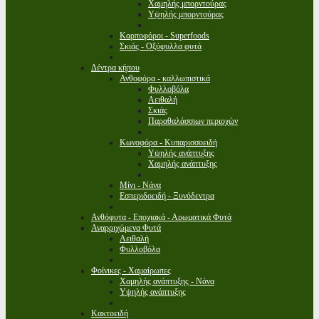
Χαμηλής μπορντούρας
Υψηλής μπορντούρας
Καρποφόροι - Superfoods
Σκιάς - Οξύφυλλα φυτά
Δέντρα κήπου
Ανθοφόρα - καλλωπιστικά
Φυλλοβόλα
Αειθαλή
Σκιάς
Παραθαλάσσιων περιοχών
Κωνοφόρα - Κυπαρισσοειδή
Υψηλής ανάπτυξης
Χαμηλής ανάπτυξης
Μίνι - Νάνα
Εσπεριδοειδή - Ξυνόδεντρα
Ανθόφυτα - Εποχιακά - Αρωματικά Φυτά
Αναρριχώμενα Φυτά
Αειθαλή
Φυλλοβόλα
Φοίνικες - Χαμαίρωπες
Χαμηλής ανάπτυξης - Νάνα
Υψηλής ανάπτυξης
Κακτοειδή