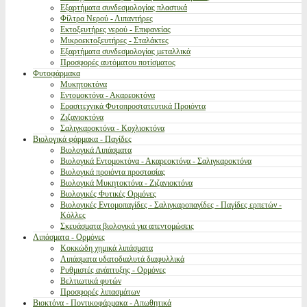
Εξαρτήματα συνδεσμολογίας πλαστικά
Φίλτρα Νερού - Λιπαντήρες
Εκτοξευτήρες νερού - Επιφανείας
Μικροεκτοξευτήρες - Σταλάκτες
Εξαρτήματα συνδεσμολογίας μεταλλικά
Προσφορές αυτόματου ποτίσματος
Φυτοφάρμακα
Μυκητοκτόνα
Εντομοκτόνα - Ακαρεοκτόνα
Ερασιτεχνικά Φυτοπροστατευτικά Προιόντα
Ζιζανιοκτόνα
Σαλιγκαροκτόνα - Κοχλιοκτόνα
Βιολογικά φάρμακα - Παγίδες
Βιολογικά Λιπάσματα
Βιολογικά Εντομοκτόνα - Ακαρεοκτόνα - Σαλιγκαροκτόνα
Βιολογικά προιόντα προστασίας
Βιολογικά Μυκητοκτόνα - Ζιζανιοκτόνα
Βιολογικές Φυτικές Ορμόνες
Βιολογικές Εντομοπαγίδες - Σαλιγκαροπαγίδες - Παγίδες ερπετών -
Κόλλες
Σκευάσματα βιολογικά για απεντομώσεις
Λιπάσματα - Ορμόνες
Κοκκώδη χημικά λιπάσματα
Λιπάσματα υδατοδιαλυτά διαφυλλικά
Ρυθμιστές ανάπτυξης - Ορμόνες
Βελτιωτικά φυτών
Προσφορές λιπασμάτων
Βιοκτόνα - Ποντικοφάρμακα - Απωθητικά