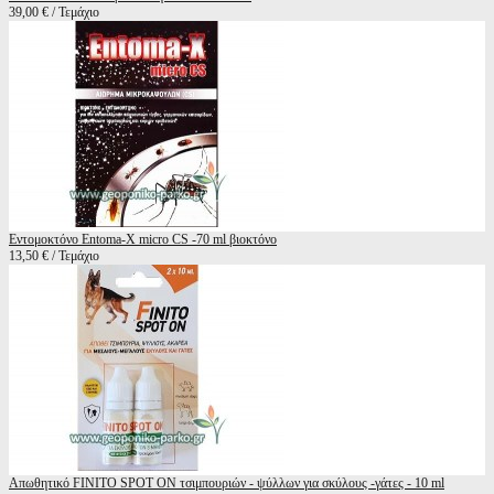
39,00 € / Τεμάχιο
Εντομοκτόνο Entoma-X micro CS -70 ml βιοκτόνο
13,50 € / Τεμάχιο
Απωθητικό FINITO SPOT ON τσιμπουριών - ψύλλων για σκύλους -γάτες - 10 ml