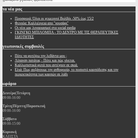
τα
νέα μας
Προσφορά: Όλοι οι χειμερινοί Βολβόι -50% έως 15/2
Φειγιόα: Καλλιέργεια απο ''χρυσάφι''
Oι νέοι μας λογαριασμοί στα social media
ΓΚΙΝΓΚΟ ΜΠΙΛΟΜΠΑ - ΤΟ ΔΕΝΤΡΟ ΜΕ ΤΙΣ ΘΕΡΑΠΕΥΤΙΚΕΣ
ΙΔΙΟΤΗΤΕΣ
γεωπονικές
συμβουλές
Πότε να φυτέψω την λεβάντα μου ;
Λίπανση πατάτας - Πότε και πώς γίνεται.
Καλλωπιστικά φυτά που αντέχουν σε σκιά.
Ελιά: Πως αυξάνουμε την ανθοφορία, το ποσοστό καρπόδεσης και την
περιεκτικότητα των καρπών σε λάδι
ωράριο
Δευτέρα|Τετάρτη
09:00-16:00
Τρίτη|Πέμπτη|Παρασκευή
09:00-16:00
Σάββατο
09:00-15:00
Κυριακή
ΚΛΕΙΣΤΑ