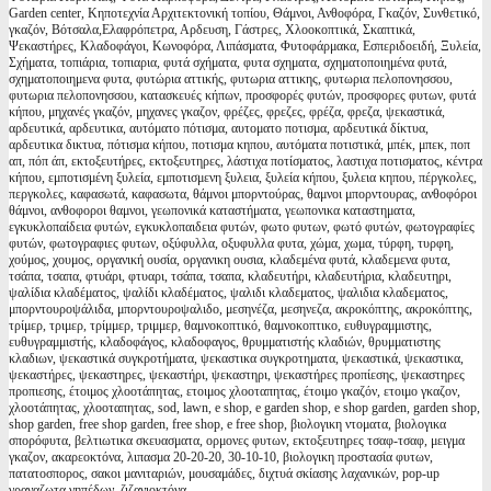
Garden center, Κηποτεχνία Αρχιτεκτονική τοπίου, Θάμνοι, Ανθοφόρα, Γκαζόν, Συνθετικό,
γκαζόν, Βότσαλα,Ελαφρόπετρα, Αρδευση, Γάστρες, Χλοοκοπτικά, Σκαπτικά,
Ψεκαστήρες, Κλαδοφάγοι, Κωνοφόρα, Λιπάσματα, Φυτοφάρμακα, Εσπεριδοειδή, Ξυλεία,
Σχήματα, τοπιάρια, τοπιαρια, φυτά σχήματα, φυτα σχηματα, σχηματοποιημένα φυτά,
σχηματοποιημενα φυτα, φυτώρια αττικής, φυτωρια αττικης, φυτωρια πελοπονησσου,
φυτωρια πελοπονησσου, κατασκευές κήπων, προσφορές φυτών, προσφορες φυτων, φυτά
κήπου, μηχανές γκαζόν, μηχανες γκαζον, φρέζες, φρεζες, φρέζα, φρεζα, ψεκαστικά,
αρδευτικά, αρδευτικα, αυτόματο πότισμα, αυτοματο ποτισμα, αρδευτικά δίκτυα,
αρδευτικα δικτυα, πότισμα κήπου, ποτισμα κηπου, αυτόματα ποτιστικά, μπέκ, μπεκ, ποπ
απ, πόπ άπ, εκτοξευτήρες, εκτοξευτηρες, λάστιχα ποτίσματος, λαστιχα ποτισματος, κέντρα
κήπου, εμποτισμένη ξυλεία, εμποτισμενη ξυλεια, ξυλεία κήπου, ξυλεια κηπου, πέργκολες,
περγκολες, καφασωτά, καφασωτα, θάμνοι μπορντούρας, θαμνοι μπορντουρας, ανθοφόροι
θάμνοι, ανθοφοροι θαμνοι, γεωπονικά καταστήματα, γεωπονικα καταστηματα,
εγκυκλοπαίδεια φυτών, εγκυκλοπαιδεια φυτών, φωτο φυτων, φωτό φυτών, φωτογραφίες
φυτών, φωτογραφιες φυτων, οξύφυλλα, οξυφυλλα φυτα, χώμα, χωμα, τύρφη, τυρφη,
χούμος, χουμος, οργανική ουσία, οργανικη ουσια, κλαδεμένα φυτά, κλαδεμενα φυτα,
τσάπα, τσαπα, φτυάρι, φτυαρι, τσάπα, τσαπα, κλαδευτήρι, κλαδευτήρια, κλαδευτηρι,
ψαλίδια κλαδέματος, ψαλίδι κλαδέματος, ψαλιδι κλαδεματος, ψαλιδια κλαδεματος,
μπορντουροψάλιδα, μπορντουροψαλιδο, μεσηνέζα, μεσηνεζα, ακροκόπτης, ακροκόπτης,
τρίμερ, τριμερ, τρίμμερ, τριμμερ, θαμνοκοπτικό, θαμνοκοπτικο, ευθυγραμμιστης,
ευθυγραμμιστής, κλαδοφάγος, κλαδοφαγος, θρυμματιστής κλαδιών, θρυμματιστης
κλαδιων, ψεκαστικά συγκροτήματα, ψεκαστικα συγκροτηματα, ψεκαστικά, ψεκαστικα,
ψεκαστήρες, ψεκαστηρες, ψεκαστήρι, ψεκαστηρι, ψεκαστήρες προπίεσης, ψεκαστηρες
προπιεσης, έτοιμος χλοοτάπητας, ετοιμος χλοοταπητας, έτοιμο γκαζόν, ετοιμο γκαζον,
χλοοτάπητας, χλοοταπητας, sod, lawn, e shop, e garden shop, e shop garden, garden shop,
shop garden, free shop garden, free shop, e free shop, βιολογικη ντοματα, βιολογικα
σπορόφυτα, βελτιωτικα σκευασματα, ορμονες φυτων, εκτοξευτηρες τσαφ-τσαφ, μειγμα
γκαζον, ακαρεοκτόνα, λιπασμα 20-20-20, 30-10-10, βιολογικη προστασία φυτων,
πατατοσπορος, σακοι μανιταριών, μουσαμάδες, διχτυά σκίασης λαχανικών, pop-up
γραναζωτα γηπέδων, ζιζανιοκτόνα