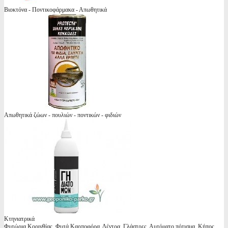
Βιοκτόνα - Ποντικοφάρμακα - Απωθητικά
Απωθητικά ζώων - πουλιών - ποντικών - φιδιών
Κτηνιατρικά
Φυτώρια Κορινθίας, Φυτά Καρποφόρα, Δέντρα, Γλάστρες, Αυτόματο πότισμα, Κήπος,