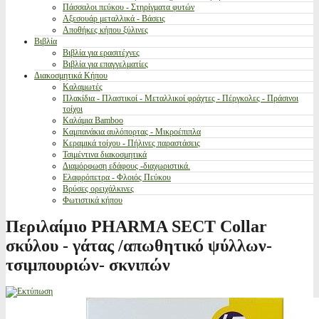
Πάσσαλοι πεύκου - Στηρίγματα φυτών
Αξεσουάρ μεταλλικά - Βάσεις
Αποθήκες κήπου ξύλινες
Βιβλία
Βιβλία για ερασιτέχνες
Βιβλία για επαγγελματίες
Διακοσμητικά Κήπου
Καλαμωτές
Πλακίδια - Πλαστικοί - Μεταλλικοί φράχτες - Πέργκολες - Πράσινοι
τοίχοι
Καλάμια Bamboo
Καμπανάκια αυλόπορτας - Μικροέπιπλα
Κεραμικά τοίχου - Πήλινες παραστάσεις
Τσιμέντινα διακοσμητικά
Διαμόρφωση εδάφους -διαχωριστικά.
Ελαφρόπετρα - Φλοιός Πεύκου
Βρύσες ορειχάλκινες
Φωτιστικά κήπου
Περιλαίμιο PHARMA SECT Collar
σκύλου - γάτας /απωθητικό ψύλλων-
τσιμπουριών- σκνιπών