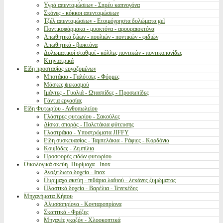
Υγρά απεντομώσεων - Σπρέυ καπνογόνα
Σκόνες - κόκκοι απεντομώσεων
Τζέλ απεντομώσεων - Ετοιμόχρηστα δολώματα gel
Ποντικοφάρμακα - μυοκτόνα - αρουραιοκτόνα
Απωθητικά ζώων - πουλιών - ποντικών - φιδιών
Απωθητικά - βιοκτόνα
Δολωματικοί σταθμοί - κόλλες ποντικών - ποντικοπαγίδες
Κτηνιατρικά
Είδη προστασίας εργαζομένων
Μποτάκια - Γαλότσες - Φόρμες
Μάσκες ψεκασμού
Ιμάντες - Γυαλιά - Ωτασπίδες - Προσωπίδες
Γάντια εργασίας
Είδη Φυτωρίου - Ανθοπωλείου
Γλάστρες φυτωρίου - Σακούλες
Δίσκοι σποράς - Παλετάκια φύτευσης
Γλαστράκια - Υποστρώματα JIFFY
Είδη συσκευασίας - Ταμπελάκια - Ράφιες - Κορδόνια
Κουβάδες - Ζεμπίλια
Προσφορές ειδών φυτωρίου
Οικολογικά σκεύη- Πυρίμαχα - Inox
Ανοξείδωτα δοχεία - Inox
Πυρίμαχα σκεύη - πιθάρια λαδιού - λεκάνες ζυμώματος
Πλαστικά δοχεία - Βαρέλια - Τενεκέδες
Μηχανήματα Κήπου
Αλυσσοπρίονα - Κονταροπρίονα
Σκαπτικά - Φρέζες
Μηχανές γκαζόν - Χλοοκοπτικά