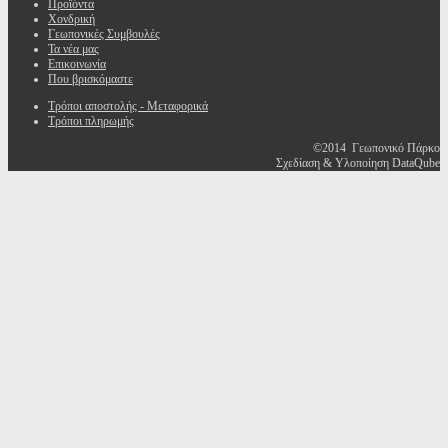
Προϊόντα
Χονδρική
Γεωπονικές Συμβουλές
Τα νέα μας
Επικοινωνία
Που βρισκόμαστε
Τρόποι αποστολής - Μεταφορικά
Τρόποι πληρωμής
©2014 Γεωπονικό Πάρκο
Σχεδίαση & Υλοποίηση DataQube