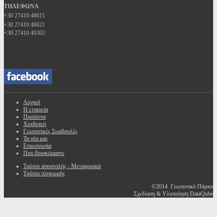
ΤΗΛΕΦΩΝΑ
+30 27410 48611
+30 27410 48621
+30 27410 49302
Αρχική
Η εταιρεία
Προϊόντα
Χονδρική
Γεωπονικές Συμβουλές
Τα νέα μας
Επικοινωνία
Που βρισκόμαστε
Τρόποι αποστολής - Μεταφορικά
Τρόποι πληρωμής
©2014 Γεωπονικό Πάρκο
Σχεδίαση & Υλοποίηση DataQube