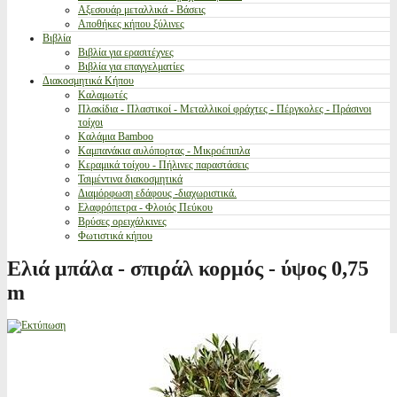
Αξεσουάρ μεταλλικά - Βάσεις
Αποθήκες κήπου ξύλινες
Βιβλία
Βιβλία για ερασιτέχνες
Βιβλία για επαγγελματίες
Διακοσμητικά Κήπου
Καλαμωτές
Πλακίδια - Πλαστικοί - Μεταλλικοί φράχτες - Πέργκολες - Πράσινοι
τοίχοι
Καλάμια Bamboo
Καμπανάκια αυλόπορτας - Μικροέπιπλα
Κεραμικά τοίχου - Πήλινες παραστάσεις
Τσιμέντινα διακοσμητικά
Διαμόρφωση εδάφους -διαχωριστικά.
Ελαφρόπετρα - Φλοιός Πεύκου
Βρύσες ορειχάλκινες
Φωτιστικά κήπου
Ελιά μπάλα - σπιράλ κορμός - ύψος 0,75
m