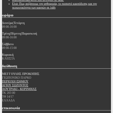
Καλλωπιστικά φυτά που αντέχουν σε σκιά.
Ελιά: Πως αυξάνουμε την ανθοφορία, το ποσοστό καρπόδεσης και την
περιεκτικότητα των καρπών σε λάδι
ωράριο
Δευτέρα|Τετάρτη
09:00-16:00
Τρίτη|Πέμπτη|Παρασκευή
09:00-16:00
Σάββατο
09:00-15:00
Κυριακή
ΚΛΕΙΣΤΑ
διεύθυνση
ΜΕΓΓΟΥΛΗΣ ΠΡΟΚΟΠΗΣ
ΓΕΩΠΟΝΙΚΟ ΠΑΡΚΟ
ΠΕΡΙΟΧΗ ΙΣΘΜΟΥ
ΑΓΙΟΥ ΣΩΖΟΝΤΟΣ
ΛΟΥΤΡΑΚΙ - ΚΟΡΙΝΘΙΑΣ
ΤΚ 203 00
ΤΘ 14/17
ΕΛΛΑΔΑ
επικοινωνία