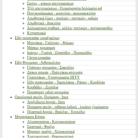
Σκόνες - κόκκοι απεντομώσεων
Τζέλ απεντομώσεων - Ετοιμόχρηστα δολώματα gel
Ποντικοφάρμακα - μυοκτόνα - αρουραιοκτόνα
Απωθητικά ζώων - πουλιών - ποντικών - φιδιών
Απωθητικά - βιοκτόνα
Δολωματικοί σταθμοί - κόλλες ποντικών - ποντικοπαγίδες
Κτηνιατρικά
Είδη προστασίας εργαζομένων
Μποτάκια - Γαλότσες - Φόρμες
Μάσκες ψεκασμού
Ιμάντες - Γυαλιά - Ωτασπίδες - Προσωπίδες
Γάντια εργασίας
Είδη Φυτωρίου - Ανθοπωλείου
Γλάστρες φυτωρίου - Σακούλες
Δίσκοι σποράς - Παλετάκια φύτευσης
Γλαστράκια - Υποστρώματα JIFFY
Είδη συσκευασίας - Ταμπελάκια - Ράφιες - Κορδόνια
Κουβάδες - Ζεμπίλια
Προσφορές ειδών φυτωρίου
Οικολογικά σκεύη- Πυρίμαχα - Inox
Ανοξείδωτα δοχεία - Inox
Πυρίμαχα σκεύη - πιθάρια λαδιού - λεκάνες ζυμώματος
Πλαστικά δοχεία - Βαρέλια - Τενεκέδες
Μηχανήματα Κήπου
Αλυσσοπρίονα - Κονταροπρίονα
Σκαπτικά - Φρέζες
Μηχανές γκαζόν - Χλοοκοπτικά
Χορτοκοπτικά - Θαμνοκοπτικά