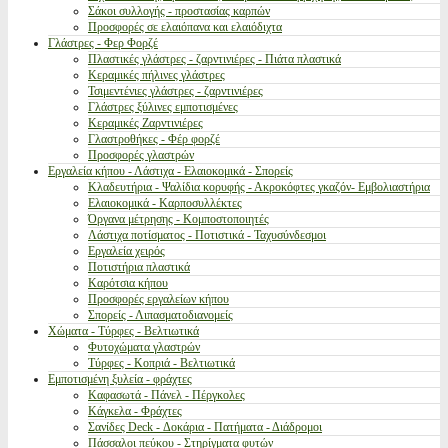
Σάκοι συλλογής - προστασίας καρπών
Προσφορές σε ελαιόπανα και ελαιόδιχτα
Γλάστρες - Φερ Φορζέ
Πλαστικές γλάστρες - ζαρντινιέρες - Πιάτα πλαστικά
Κεραμικές πήλινες γλάστρες
Τσιμεντένιες γλάστρες - ζαρντινιέρες
Γλάστρες ξύλινες εμποτισμένες
Κεραμικές Ζαρντινιέρες
Γλαστροθήκες - Φέρ φορζέ
Προσφορές γλαστρών
Εργαλεία κήπου - Λάστιχα - Ελαιοκομικά - Σπορείς
Κλαδευτήρια - Ψαλίδια κορυφής - Ακροκόφτες γκαζόν- Εμβολιαστήρια
Ελαιοκομικά - Καρποσυλλέκτες
Όργανα μέτρησης - Κομποστοποιητές
Λάστιχα ποτίσματος - Ποτιστικά - Ταχυσύνδεσμοι
Εργαλεία χειρός
Ποτιστήρια πλαστικά
Καρότσια κήπου
Προσφορές εργαλείων κήπου
Σπορείς - Λιπασματοδιανομείς
Χώματα - Τύρφες - Βελτιωτικά
Φυτοχώματα γλαστρών
Τύρφες - Κοπριά - Βελτιωτικά
Εμποτισμένη ξυλεία - φράχτες
Καφασωτά - Πάνελ - Πέργκολες
Κάγκελα - Φράχτες
Σανίδες Deck - Δοκάρια - Πατήματα - Διάδρομοι
Πάσσαλοι πεύκου - Στηρίγματα φυτών