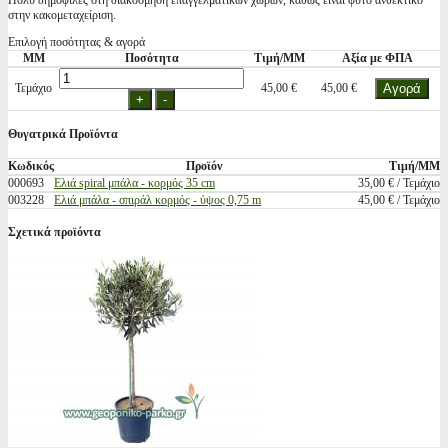
Πολυ δημοφιλές στη διακόσμηση επαγγελματικών χώρων, καθώς είναι φυτό ανθεκτικό
στην κακομεταχείριση.
Επιλογή ποσότητας & αγορά
ΜΜ
Ποσότητα
Τιμή/ΜΜ
Αξία με ΦΠΑ
Τεμάχιο
45,00 €
45,00 €
Θυγατρικά Προϊόντα
Κωδικός
Προϊόν
Τιμή/ΜΜ
000693
Ελιά spiral μπάλα - κορμός 35 cm
35,00 € / Τεμάχιο
003228
Ελιά μπάλα - σπιράλ κορμός - ύψος 0,75 m
45,00 € / Τεμάχιο
Σχετικά προϊόντα