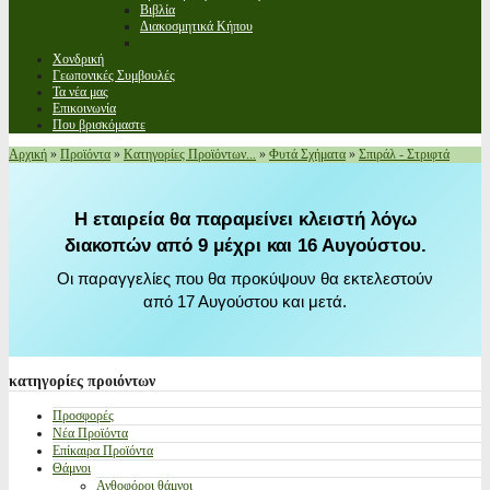
Βιβλία
Διακοσμητικά Κήπου
Χονδρική
Γεωπονικές Συμβουλές
Τα νέα μας
Επικοινωνία
Που βρισκόμαστε
Αρχική
»
Προϊόντα
»
Κατηγορίες Προϊόντων...
»
Φυτά Σχήματα
»
Σπιράλ - Στριφτά
Η εταιρεία θα παραμείνει κλειστή λόγω
διακοπών από 9 μέχρι και 16 Αυγούστου.
Οι παραγγελίες που θα προκύψουν θα εκτελεστούν
από 17 Αυγούστου και μετά.
κατηγορίες
προιόντων
Προσφορές
Νέα Προϊόντα
Επίκαιρα Προϊόντα
Θάμνοι
Ανθοφόροι θάμνοι