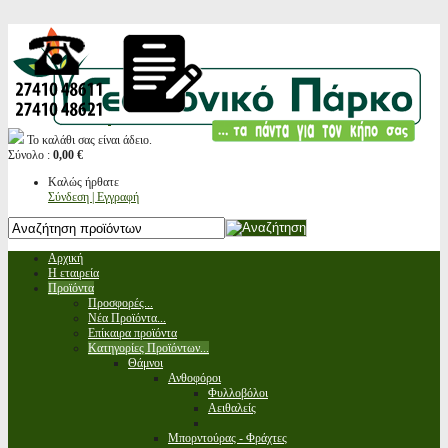
Το καλάθι σας είναι άδειο.
Σύνολο :
0,00 €
Καλώς ήρθατε
Σύνδεση | Εγγραφή
Αρχική
Η εταιρεία
Προϊόντα
Προσφορές...
Νέα Προϊόντα...
Επίκαιρα προϊόντα
Κατηγορίες Προϊόντων...
Θάμνοι
Ανθοφόροι
Φυλλοβόλοι
Αειθαλείς
Μπορντούρας - Φράχτες