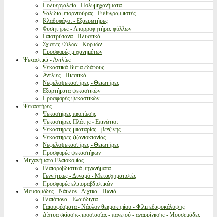
Πολυεργαλεία - Πολυμηχανήματα
Ψαλίδια μπορντούρας - Ευθυγραμμιστές
Κλαδοφάγοι - Εξαερωτήρες
Φυσητήρες - Απορροφητήρες φύλλων
Γαιοτρύπανα - Πλυστικά
Σχίστες Ξύλων - Κορμών
Προσφορές μηχανημάτων
Ψεκαστικά - Αντλίες
Ψεκαστικά Βυτία εδάφους
Αντλίες - Πιεστικά
Νεφελοψεκαστήρες - Θειωτήρες
Εξαρτήματα ψεκαστικών
Προσφορές ψεκαστικών
Ψεκαστήρες
Ψεκαστήρες προπίεσης
Ψεκαστήρες Πλάτης - Επινώτιοι
Ψεκαστήρες μπαταρίας - βενζίνης
Ψεκαστήρες ζιζανιοκτονίας
Νεφελοψεκαστήρες - Θειωτήρες
Προσφορές ψεκαστήρων
Μηχανήματα Ελαιοκομίας
Ελαιοραβδιστικά μηχανήματα
Γεννήτριες - Δυναμό - Μετασχηματιστές
Προσφορές ελαιοραβδιστικών
Μουσαμάδες - Νάυλον - Δίχτυα - Πανιά
Ελαιόπανα - Ελαιόδιχτα
Γαιουφάσματα - Νάυλον θερμοκηπίου - Φίλμ εδαφοκάλυψης
Δίχτυα σκίασης-προστασίας - παγετού - αναρρίχησης - Μουσαμάδες