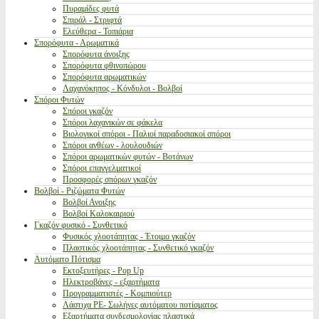
Πυραμίδες φυτά
Σπιράλ - Στριφτά
Ελεύθερα - Τοπιάρια
Σπορόφυτα - Αρωματικά
Σπορόφυτα άνοιξης
Σπορόφυτα φθινοπώρου
Σπορόφυτα αρωματικών
Λαχανόκηπος - Κόνδυλοι - Βολβοί
Σπόροι Φυτών
Σπόροι γκαζόν
Σπόροι λαχανικών σε φάκελα
Βιολογικοί σπόροι - Παλιοί παραδοσιακοί σπόροι
Σπόροι ανθέων - λουλουδιών
Σπόροι αρωματικών φυτών - Βοτάνων
Σπόροι επαγγελματικοί
Προσφορές σπόρων γκαζόν
Βολβοί - Ριζώματα Φυτών
Βολβοί Ανοιξης
Βολβοί Καλοκαιριού
Γκαζόν φυσικό - Συνθετικό
Φυσικός χλοοτάπητας - Έτοιμο γκαζόν
Πλαστικός χλοοτάπητας - Συνθετικό γκαζόν
Αυτόματο Πότισμα
Εκτοξευτήρες - Pop Up
Ηλεκτροβάνες - εξαρτήματα
Προγραμματιστές - Κομπιούτερ
Λάστιχα PE- Σωλήνες αυτόματου ποτίσματος
Εξαρτήματα συνδεσμολογίας πλαστικά