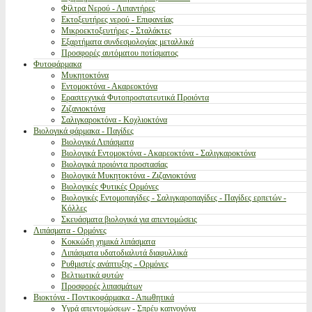
Φίλτρα Νερού - Λιπαντήρες
Εκτοξευτήρες νερού - Επιφανείας
Μικροεκτοξευτήρες - Σταλάκτες
Εξαρτήματα συνδεσμολογίας μεταλλικά
Προσφορές αυτόματου ποτίσματος
Φυτοφάρμακα
Μυκητοκτόνα
Εντομοκτόνα - Ακαρεοκτόνα
Ερασιτεχνικά Φυτοπροστατευτικά Προιόντα
Ζιζανιοκτόνα
Σαλιγκαροκτόνα - Κοχλιοκτόνα
Βιολογικά φάρμακα - Παγίδες
Βιολογικά Λιπάσματα
Βιολογικά Εντομοκτόνα - Ακαρεοκτόνα - Σαλιγκαροκτόνα
Βιολογικά προιόντα προστασίας
Βιολογικά Μυκητοκτόνα - Ζιζανιοκτόνα
Βιολογικές Φυτικές Ορμόνες
Βιολογικές Εντομοπαγίδες - Σαλιγκαροπαγίδες - Παγίδες ερπετών -
Κόλλες
Σκευάσματα βιολογικά για απεντομώσεις
Λιπάσματα - Ορμόνες
Κοκκώδη χημικά λιπάσματα
Λιπάσματα υδατοδιαλυτά διαφυλλικά
Ρυθμιστές ανάπτυξης - Ορμόνες
Βελτιωτικά φυτών
Προσφορές λιπασμάτων
Βιοκτόνα - Ποντικοφάρμακα - Απωθητικά
Υγρά απεντομώσεων - Σπρέυ καπνογόνα