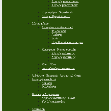
Χαμηλής μπορντούρας
Υψηλής μπορντούρας
Καρποφόροι - Superfoods
Σκιάς - Οξύφυλλα φυτά
Δέντρα κήπου
Ανθοφόρα - καλλωπιστικά
Φυλλοβόλα
Αειθαλή
Σκιάς
Παραθαλάσσιων περιοχών
Κωνοφόρα - Κυπαρισσοειδή
Υψηλής ανάπτυξης
Χαμηλής ανάπτυξης
Μίνι - Νάνα
Εσπεριδοειδή - Ξυνόδεντρα
Ανθόφυτα - Εποχιακά - Αρωματικά Φυτά
Αναρριχώμενα Φυτά
Αειθαλή
Φυλλοβόλα
Φοίνικες - Χαμαίρωπες
Χαμηλής ανάπτυξης - Νάνα
Υψηλής ανάπτυξης
Κακτοειδή