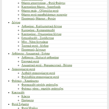
Θάμνοι μπορντούρας - Φυτά Φράχτες
Καρποφόροι θάμνοι - Superfoods
Θάμνοι σκιάς - Οξύφυλλα φυτά
Θάμνοι φυτά παραθαλάσσιων περιοχών
Προσφορές Θάμνων - Φυτών
Δέντρα
Ανθοφόρα - Καλλωπιστικά δέντρα
Κωνοφόρα - Κυπαρισσοειδή
Καρποφόρα - Οπωροφόρα δέντρα
Εσπεριδοειδή - Ξυνόδεντρα
Μίνι - Νάνα δεντράκια
Τροπικά φυτά - δένδρα
Προσφορές Δέντρων
Ανθόφυτα - Αρωματικά - Ετήσια
Ανθόφυτα - Πολυετή ανθοφόρα
Εποχιακά φυτά
Αρωματικά φυτά - Φαρμακευτικά - Βότανα
Αναρριχώμενα φυτά
Αειθαλή αναρριχώμενα φυτά
Φυλλοβόλα αναρριχώμενα φυτά
Φοίνικες - Χαμαίρωπες
Φοινικοειδή υψηλής ανάπτυξης
Φοίνικες νάνοι - χαμηλής ανάπτυξης
Κακτοειδή
Κάκτοι
Παχύφυτα
Φυτά Σχήματα
Φυτά Μπάλες