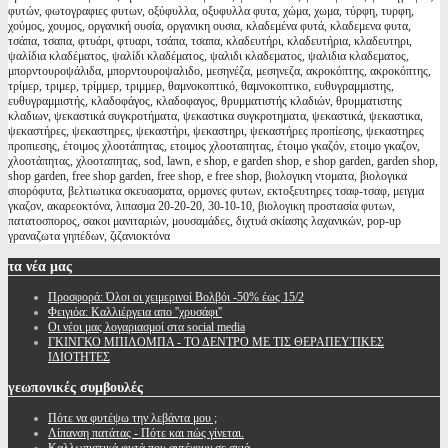
φυτών, φωτογραφιες φυτων, οξύφυλλα, οξυφυλλα φυτα, χώμα, χωμα, τύρφη, τυρφη,
χούμος, χουμος, οργανική ουσία, οργανικη ουσια, κλαδεμένα φυτά, κλαδεμενα φυτα,
τσάπα, τσαπα, φτυάρι, φτυαρι, τσάπα, τσαπα, κλαδευτήρι, κλαδευτήρια, κλαδευτηρι,
ψαλίδια κλαδέματος, ψαλίδι κλαδέματος, ψαλιδι κλαδεματος, ψαλιδια κλαδεματος,
μπορντουροψάλιδα, μπορντουροψαλιδο, μεσηνέζα, μεσηνεζα, ακροκόπτης, ακροκόπτης,
τρίμερ, τριμερ, τρίμμερ, τριμμερ, θαμνοκοπτικό, θαμνοκοπτικο, ευθυγραμμιστης,
ευθυγραμμιστής, κλαδοφάγος, κλαδοφαγος, θρυμματιστής κλαδιών, θρυμματιστης
κλαδιων, ψεκαστικά συγκροτήματα, ψεκαστικα συγκροτηματα, ψεκαστικά, ψεκαστικα,
ψεκαστήρες, ψεκαστηρες, ψεκαστήρι, ψεκαστηρι, ψεκαστήρες προπίεσης, ψεκαστηρες
προπιεσης, έτοιμος χλοοτάπητας, ετοιμος χλοοταπητας, έτοιμο γκαζόν, ετοιμο γκαζον,
χλοοτάπητας, χλοοταπητας, sod, lawn, e shop, e garden shop, e shop garden, garden shop,
shop garden, free shop garden, free shop, e free shop, βιολογικη ντοματα, βιολογικα
σπορόφυτα, βελτιωτικα σκευασματα, ορμονες φυτων, εκτοξευτηρες τσαφ-τσαφ, μειγμα
γκαζον, ακαρεοκτόνα, λιπασμα 20-20-20, 30-10-10, βιολογικη προστασία φυτων,
πατατοσπορος, σακοι μανιταριών, μουσαμάδες, διχτυά σκίασης λαχανικών, pop-up
γραναζωτα γηπέδων, ζιζανιοκτόνα
τα
νέα μας
Προσφορά: Όλοι οι χειμερινοί Βολβόι -50% έως 15/2
Φειγιόα: Καλλιέργεια απο ''χρυσάφι''
Oι νέοι μας λογαριασμοί στα social media
ΓΚΙΝΓΚΟ ΜΠΙΛΟΜΠΑ - ΤΟ ΔΕΝΤΡΟ ΜΕ ΤΙΣ ΘΕΡΑΠΕΥΤΙΚΕΣ
ΙΔΙΟΤΗΤΕΣ
γεωπονικές
συμβουλές
Πότε να φυτέψω την λεβάντα μου ;
Λίπανση πατάτας - Πότε και πώς γίνεται.