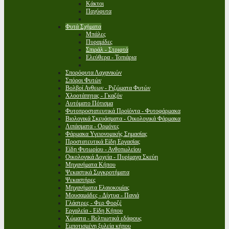
Κάκτοι
Παχύφυτα
Φυτά Σχήματα
Μπάλες
Πυραμίδες
Σπιράλ - Στριφτά
Ελεύθερα - Τοπιάρια
Σπορόφυτα Λαχανικών
Σπόροι Φυτών
Βολβοί Ανθεων - Ριζώματα Φυτών
Χλοοτάπητας - Γκαζόν
Αυτόματο Πότισμα
Φυτοπροστατευτικά Προϊόντα - Φυτοφάρμακα
Βιολογικά Σκευάσματα - Οικολογικά Φάρμακα
Λιπάσματα - Ορμόνες
Φάρμακα Υγειονομικής Σημασίας
Προστατευτικά Είδη Εργασίας
Είδη Φυτωρίου - Ανθοπωλείου
Οικολογικά Δοχεία - Πυρίμαχα Σκεύη
Μηχανήματα Κήπου
Ψεκαστικά Συγκροτήματα
Ψεκαστήρες
Μηχανήματα Ελαιοκομίας
Μουσαμάδες - Δίχτυα - Πανιά
Γλάστρες - Φερ Φορζέ
Εργαλεία - Είδη Κήπου
Χώματα - Βελτιωτικά εδάφους
Εμποτισμένη ξυλεία κήπου