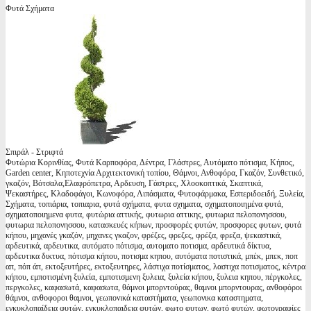
Φυτά Σχήματα
Σπιράλ - Στριφτά
Φυτώρια Κορινθίας, Φυτά Καρποφόρα, Δέντρα, Γλάστρες, Αυτόματο πότισμα, Κήπος,
Garden center, Κηποτεχνία Αρχιτεκτονική τοπίου, Θάμνοι, Ανθοφόρα, Γκαζόν, Συνθετικό,
γκαζόν, Βότσαλα,Ελαφρόπετρα, Αρδευση, Γάστρες, Χλοοκοπτικά, Σκαπτικά,
Ψεκαστήρες, Κλαδοφάγοι, Κωνοφόρα, Λιπάσματα, Φυτοφάρμακα, Εσπεριδοειδή, Ξυλεία,
Σχήματα, τοπιάρια, τοπιαρια, φυτά σχήματα, φυτα σχηματα, σχηματοποιημένα φυτά,
σχηματοποιημενα φυτα, φυτώρια αττικής, φυτωρια αττικης, φυτωρια πελοπονησσου,
φυτωρια πελοπονησσου, κατασκευές κήπων, προσφορές φυτών, προσφορες φυτων, φυτά
κήπου, μηχανές γκαζόν, μηχανες γκαζον, φρέζες, φρεζες, φρέζα, φρεζα, ψεκαστικά,
αρδευτικά, αρδευτικα, αυτόματο πότισμα, αυτοματο ποτισμα, αρδευτικά δίκτυα,
αρδευτικα δικτυα, πότισμα κήπου, ποτισμα κηπου, αυτόματα ποτιστικά, μπέκ, μπεκ, ποπ
απ, πόπ άπ, εκτοξευτήρες, εκτοξευτηρες, λάστιχα ποτίσματος, λαστιχα ποτισματος, κέντρα
κήπου, εμποτισμένη ξυλεία, εμποτισμενη ξυλεια, ξυλεία κήπου, ξυλεια κηπου, πέργκολες,
περγκολες, καφασωτά, καφασωτα, θάμνοι μπορντούρας, θαμνοι μπορντουρας, ανθοφόροι
θάμνοι, ανθοφοροι θαμνοι, γεωπονικά καταστήματα, γεωπονικα καταστηματα,
εγκυκλοπαίδεια φυτών, εγκυκλοπαιδεια φυτών, φωτο φυτων, φωτό φυτών, φωτογραφίες