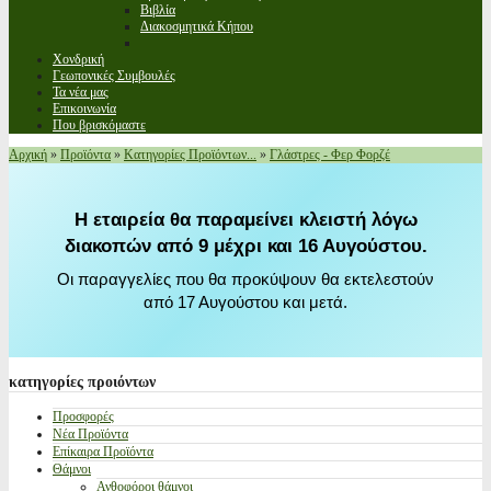
Βιβλία
Διακοσμητικά Κήπου
Χονδρική
Γεωπονικές Συμβουλές
Τα νέα μας
Επικοινωνία
Που βρισκόμαστε
Αρχική
»
Προϊόντα
»
Κατηγορίες Προϊόντων...
»
Γλάστρες - Φερ Φορζέ
Η εταιρεία θα παραμείνει κλειστή λόγω
διακοπών από 9 μέχρι και 16 Αυγούστου.
Οι παραγγελίες που θα προκύψουν θα εκτελεστούν
από 17 Αυγούστου και μετά.
κατηγορίες
προιόντων
Προσφορές
Νέα Προϊόντα
Επίκαιρα Προϊόντα
Θάμνοι
Ανθοφόροι θάμνοι