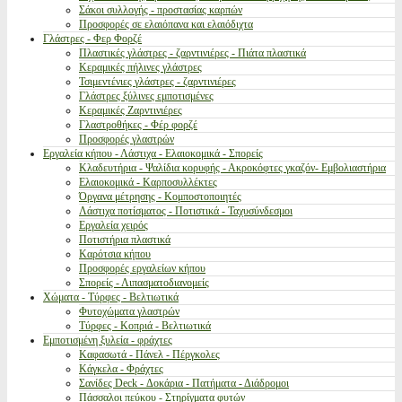
Σάκοι συλλογής - προστασίας καρπών
Προσφορές σε ελαιόπανα και ελαιόδιχτα
Γλάστρες - Φερ Φορζέ
Πλαστικές γλάστρες - ζαρντινιέρες - Πιάτα πλαστικά
Κεραμικές πήλινες γλάστρες
Τσιμεντένιες γλάστρες - ζαρντινιέρες
Γλάστρες ξύλινες εμποτισμένες
Κεραμικές Ζαρντινιέρες
Γλαστροθήκες - Φέρ φορζέ
Προσφορές γλαστρών
Εργαλεία κήπου - Λάστιχα - Ελαιοκομικά - Σπορείς
Κλαδευτήρια - Ψαλίδια κορυφής - Ακροκόφτες γκαζόν- Εμβολιαστήρια
Ελαιοκομικά - Καρποσυλλέκτες
Όργανα μέτρησης - Κομποστοποιητές
Λάστιχα ποτίσματος - Ποτιστικά - Ταχυσύνδεσμοι
Εργαλεία χειρός
Ποτιστήρια πλαστικά
Καρότσια κήπου
Προσφορές εργαλείων κήπου
Σπορείς - Λιπασματοδιανομείς
Χώματα - Τύρφες - Βελτιωτικά
Φυτοχώματα γλαστρών
Τύρφες - Κοπριά - Βελτιωτικά
Εμποτισμένη ξυλεία - φράχτες
Καφασωτά - Πάνελ - Πέργκολες
Κάγκελα - Φράχτες
Σανίδες Deck - Δοκάρια - Πατήματα - Διάδρομοι
Πάσσαλοι πεύκου - Στηρίγματα φυτών