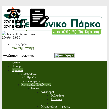
Το καλάθι σας είναι άδειο.
Σύνολο :
0,00 €
Καλώς ήρθατε
Σύνδεση | Εγγραφή
Αρχική
Η εταιρεία
Προϊόντα
Προσφορές...
Νέα Προϊόντα...
Επίκαιρα προϊόντα
Κατηγορίες Προϊόντων...
Θάμνοι
Ανθοφόροι
Φυλλοβόλοι
Αειθαλείς
Μπορντούρας - Φράχτες