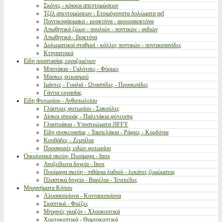
Σκόνες - κόκκοι απεντομώσεων
Τζέλ απεντομώσεων - Ετοιμόχρηστα δολώματα gel
Ποντικοφάρμακα - μυοκτόνα - αρουραιοκτόνα
Απωθητικά ζώων - πουλιών - ποντικών - φιδιών
Απωθητικά - βιοκτόνα
Δολωματικοί σταθμοί - κόλλες ποντικών - ποντικοπαγίδες
Κτηνιατρικά
Είδη προστασίας εργαζομένων
Μποτάκια - Γαλότσες - Φόρμες
Μάσκες ψεκασμού
Ιμάντες - Γυαλιά - Ωτασπίδες - Προσωπίδες
Γάντια εργασίας
Είδη Φυτωρίου - Ανθοπωλείου
Γλάστρες φυτωρίου - Σακούλες
Δίσκοι σποράς - Παλετάκια φύτευσης
Γλαστράκια - Υποστρώματα JIFFY
Είδη συσκευασίας - Ταμπελάκια - Ράφιες - Κορδόνια
Κουβάδες - Ζεμπίλια
Προσφορές ειδών φυτωρίου
Οικολογικά σκεύη- Πυρίμαχα - Inox
Ανοξείδωτα δοχεία - Inox
Πυρίμαχα σκεύη - πιθάρια λαδιού - λεκάνες ζυμώματος
Πλαστικά δοχεία - Βαρέλια - Τενεκέδες
Μηχανήματα Κήπου
Αλυσσοπρίονα - Κονταροπρίονα
Σκαπτικά - Φρέζες
Μηχανές γκαζόν - Χλοοκοπτικά
Χορτοκοπτικά - Θαμνοκοπτικά