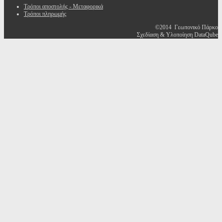
Τρόποι αποστολής - Μεταφορικά
Τρόποι πληρωμής
©2014 Γεωπονικό Πάρκο
Σχεδίαση & Υλοποίηση DataQube