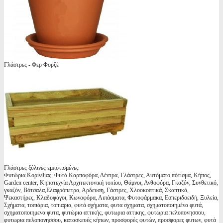
Γλάστρες - Φερ Φορζέ
Γλάστρες ξύλινες εμποτισμένες
Φυτώρια Κορινθίας, Φυτά Καρποφόρα, Δέντρα, Γλάστρες, Αυτόματο πότισμα, Κήπος,
Garden center, Κηποτεχνία Αρχιτεκτονική τοπίου, Θάμνοι, Ανθοφόρα, Γκαζόν, Συνθετικό,
γκαζόν, Βότσαλα,Ελαφρόπετρα, Αρδευση, Γάστρες, Χλοοκοπτικά, Σκαπτικά,
Ψεκαστήρες, Κλαδοφάγοι, Κωνοφόρα, Λιπάσματα, Φυτοφάρμακα, Εσπεριδοειδή, Ξυλεία,
Σχήματα, τοπιάρια, τοπιαρια, φυτά σχήματα, φυτα σχηματα, σχηματοποιημένα φυτά,
σχηματοποιημενα φυτα, φυτώρια αττικής, φυτωρια αττικης, φυτωρια πελοπονησσου,
φυτωρια πελοπονησσου, κατασκευές κήπων, προσφορές φυτών, προσφορες φυτων, φυτά