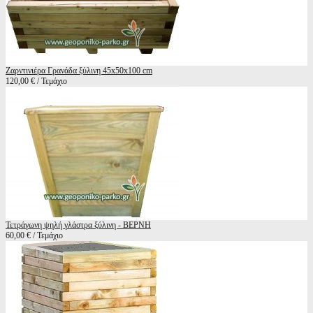
Ζαρντινιέρα Γρανάδα ξύλινη 45x50x100 cm
120,00 € / Τεμάχιο
Τετράγωνη ψηλή γλάστρα ξύλινη - ΒΕΡΝΗ
60,00 € / Τεμάχιο