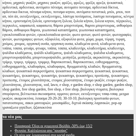
κήπου, μηχανές γκαζόν, μηχανες γκαζον, φρέζες, φρεζες, φρέζα, φρεζα, ψεκαστικά,
αρδευτικά, αρδευτικα, αυτόματο πότισμα, αυτοματο ποτισμα, αρδευτικά δίκτυα,
αρδευτικα δικτυα, πότισμα κήπου, ποτισμα κηπου, αυτόματα ποτιστικά, μπέκ, μπεκ, ποπ
απ, πόπ άπ, εκτοξευτήρες, εκτοξευτηρες, λάστιχα ποτίσματος, λαστιχα ποτισματος, κέντρα
κήπου, εμποτισμένη ξυλεία, εμποτισμενη ξυλεια, ξυλεία κήπου, ξυλεια κηπου, πέργκολες,
περγκολες, καφασωτά, καφασωτα, θάμνοι μπορντούρας, θαμνοι μπορντουρας, ανθοφόροι
θάμνοι, ανθοφοροι θαμνοι, γεωπονικά καταστήματα, γεωπονικα καταστηματα,
εγκυκλοπαίδεια φυτών, εγκυκλοπαιδεια φυτών, φωτο φυτων, φωτό φυτών, φωτογραφίες
φυτών, φωτογραφιες φυτων, οξύφυλλα, οξυφυλλα φυτα, χώμα, χωμα, τύρφη, τυρφη,
χούμος, χουμος, οργανική ουσία, οργανικη ουσια, κλαδεμένα φυτά, κλαδεμενα φυτα,
τσάπα, τσαπα, φτυάρι, φτυαρι, τσάπα, τσαπα, κλαδευτήρι, κλαδευτήρια, κλαδευτηρι,
ψαλίδια κλαδέματος, ψαλίδι κλαδέματος, ψαλιδι κλαδεματος, ψαλιδια κλαδεματος,
μπορντουροψάλιδα, μπορντουροψαλιδο, μεσηνέζα, μεσηνεζα, ακροκόπτης, ακροκόπτης,
τρίμερ, τριμερ, τρίμμερ, τριμμερ, θαμνοκοπτικό, θαμνοκοπτικο, ευθυγραμμιστης,
ευθυγραμμιστής, κλαδοφάγος, κλαδοφαγος, θρυμματιστής κλαδιών, θρυμματιστης
κλαδιων, ψεκαστικά συγκροτήματα, ψεκαστικα συγκροτηματα, ψεκαστικά, ψεκαστικα,
ψεκαστήρες, ψεκαστηρες, ψεκαστήρι, ψεκαστηρι, ψεκαστήρες προπίεσης, ψεκαστηρες
προπιεσης, έτοιμος χλοοτάπητας, ετοιμος χλοοταπητας, έτοιμο γκαζόν, ετοιμο γκαζον,
χλοοτάπητας, χλοοταπητας, sod, lawn, e shop, e garden shop, e shop garden, garden shop,
shop garden, free shop garden, free shop, e free shop, βιολογικη ντοματα, βιολογικα
σπορόφυτα, βελτιωτικα σκευασματα, ορμονες φυτων, εκτοξευτηρες τσαφ-τσαφ, μειγμα
γκαζον, ακαρεοκτόνα, λιπασμα 20-20-20, 30-10-10, βιολογικη προστασία φυτων,
πατατοσπορος, σακοι μανιταριών, μουσαμάδες, διχτυά σκίασης λαχανικών, pop-up
γραναζωτα γηπέδων, ζιζανιοκτόνα
τα
νέα μας
Προσφορά: Όλοι οι χειμερινοί Βολβόι -50% έως 15/2
Φειγιόα: Καλλιέργεια απο ''χρυσάφι''
Oι νέοι μας λογαριασμοί στα social media