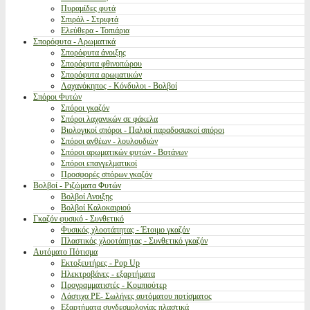
Πυραμίδες φυτά
Σπιράλ - Στριφτά
Ελεύθερα - Τοπιάρια
Σπορόφυτα - Αρωματικά
Σπορόφυτα άνοιξης
Σπορόφυτα φθινοπώρου
Σπορόφυτα αρωματικών
Λαχανόκηπος - Κόνδυλοι - Βολβοί
Σπόροι Φυτών
Σπόροι γκαζόν
Σπόροι λαχανικών σε φάκελα
Βιολογικοί σπόροι - Παλιοί παραδοσιακοί σπόροι
Σπόροι ανθέων - λουλουδιών
Σπόροι αρωματικών φυτών - Βοτάνων
Σπόροι επαγγελματικοί
Προσφορές σπόρων γκαζόν
Βολβοί - Ριζώματα Φυτών
Βολβοί Ανοιξης
Βολβοί Καλοκαιριού
Γκαζόν φυσικό - Συνθετικό
Φυσικός χλοοτάπητας - Έτοιμο γκαζόν
Πλαστικός χλοοτάπητας - Συνθετικό γκαζόν
Αυτόματο Πότισμα
Εκτοξευτήρες - Pop Up
Ηλεκτροβάνες - εξαρτήματα
Προγραμματιστές - Κομπιούτερ
Λάστιχα PE- Σωλήνες αυτόματου ποτίσματος
Εξαρτήματα συνδεσμολογίας πλαστικά