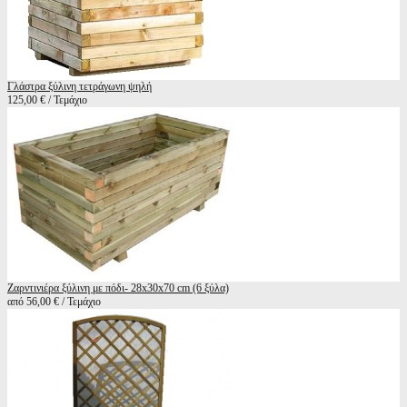
Γλάστρα ξύλινη τετράγωνη ψηλή
125,00 € / Τεμάχιο
Ζαρντινιέρα ξύλινη με πόδι- 28x30x70 cm (6 ξύλα)
από 56,00 € / Τεμάχιο