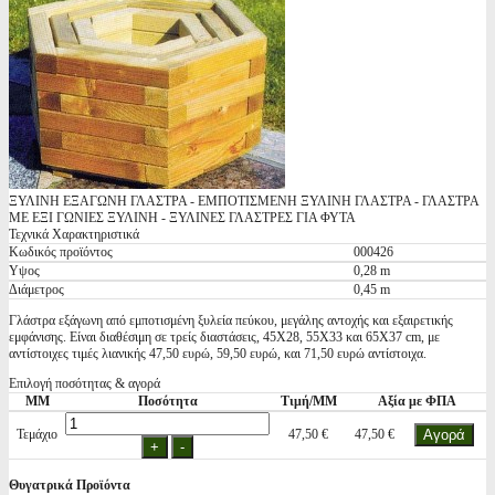
ΞΥΛΙΝΗ ΕΞΑΓΩΝΗ ΓΛΑΣΤΡΑ - ΕΜΠΟΤΙΣΜΕΝΗ ΞΥΛΙΝΗ ΓΛΑΣΤΡΑ - ΓΛΑΣΤΡΑ
ΜΕ ΕΞΙ ΓΩΝΙΕΣ ΞΥΛΙΝΗ - ΞΥΛΙΝΕΣ ΓΛΑΣΤΡΕΣ ΓΙΑ ΦΥΤΑ
Τεχνικά Χαρακτηριστικά
Κωδικός προϊόντος
000426
Υψος
0,28 m
Διάμετρος
0,45 m
Γλάστρα εξάγωνη από εμποτισμένη ξυλεία πεύκου, μεγάλης αντοχής και εξαιρετικής
εμφάνισης. Είναι διαθέσιμη σε τρείς διαστάσεις, 45Χ28, 55Χ33 και 65Χ37 cm, με
αντίστοιχες τιμές λιανικής 47,50 ευρώ, 59,50 ευρώ, και 71,50 ευρώ αντίστοιχα.
Επιλογή ποσότητας & αγορά
ΜΜ
Ποσότητα
Τιμή/ΜΜ
Αξία με ΦΠΑ
Τεμάχιο
47,50 €
47,50 €
Θυγατρικά Προϊόντα