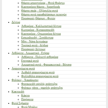
Θάμνοι μπορντούρας - Φυτά Φράχτες
Καρποφόροι θάμνοι - Superfoods
Θάμνοι σκιάς - Οξύφυλλα φυτά
Θάμνοι φυτά παραθαλάσσιων περιοχών
Προσφορές Θάμνων - Φυτών
Δέντρα
Ανθοφόρα - Καλλωπιστικά δέντρα
Κωνοφόρα - Κυπαρισσοειδή
Καρποφόρα - Οπωροφόρα δέντρα
Εσπεριδοειδή - Ξυνόδεντρα
Μίνι - Νάνα δεντράκια
Τροπικά φυτά - δένδρα
Προσφορές Δέντρων
Ανθόφυτα - Αρωματικά - Ετήσια
Ανθόφυτα - Πολυετή ανθοφόρα
Εποχιακά φυτά
Αρωματικά φυτά - Φαρμακευτικά - Βότανα
Αναρριχώμενα φυτά
Αειθαλή αναρριχώμενα φυτά
Φυλλοβόλα αναρριχώμενα φυτά
Φοίνικες - Χαμαίρωπες
Φοινικοειδή υψηλής ανάπτυξης
Φοίνικες νάνοι - χαμηλής ανάπτυξης
Κακτοειδή
Κάκτοι
Παχύφυτα
Φυτά Σχήματα
Φυτά Μπάλες