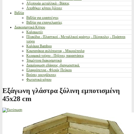
Αξεσουάρ μεταλλικά - Βάσεις
Αποθήκες κήπου ξύλινες
Βιβλία
Βιβλία για ερασιτέχνες
Βιβλία για επαγγελματίες
Διακοσμητικά Κήπου
Καλαμωτές
Πλακίδια - Πλαστικοί - Μεταλλικοί φράχτες - Πέργκολες - Πράσινοι
τοίχοι
Καλάμια Bamboo
Καμπανάκια αυλόπορτας - Μικροέπιπλα
Κεραμικά τοίχου - Πήλινες παραστάσεις
Τσιμέντινα διακοσμητικά
Διαμόρφωση εδάφους -διαχωριστικά.
Ελαφρόπετρα - Φλοιός Πεύκου
Βρύσες ορειχάλκινες
Φωτιστικά κήπου
Εξάγωνη γλάστρα ξύλινη εμποτισμένη
45x28 cm