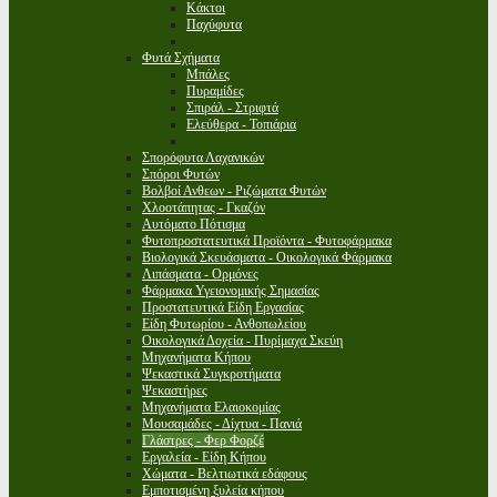
Κάκτοι
Παχύφυτα
Φυτά Σχήματα
Μπάλες
Πυραμίδες
Σπιράλ - Στριφτά
Ελεύθερα - Τοπιάρια
Σπορόφυτα Λαχανικών
Σπόροι Φυτών
Βολβοί Ανθεων - Ριζώματα Φυτών
Χλοοτάπητας - Γκαζόν
Αυτόματο Πότισμα
Φυτοπροστατευτικά Προϊόντα - Φυτοφάρμακα
Βιολογικά Σκευάσματα - Οικολογικά Φάρμακα
Λιπάσματα - Ορμόνες
Φάρμακα Υγειονομικής Σημασίας
Προστατευτικά Είδη Εργασίας
Είδη Φυτωρίου - Ανθοπωλείου
Οικολογικά Δοχεία - Πυρίμαχα Σκεύη
Μηχανήματα Κήπου
Ψεκαστικά Συγκροτήματα
Ψεκαστήρες
Μηχανήματα Ελαιοκομίας
Μουσαμάδες - Δίχτυα - Πανιά
Γλάστρες - Φερ Φορζέ
Εργαλεία - Είδη Κήπου
Χώματα - Βελτιωτικά εδάφους
Εμποτισμένη ξυλεία κήπου