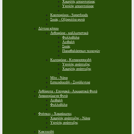
Χαμηλής μπορντούρας
Υψηλής μπορντούρας
Καρποφόροι - Superfoods
Σκιάς - Οξύφυλλα φυτά
Δέντρα κήπου
Ανθοφόρα - καλλωπιστικά
Φυλλοβόλα
Αειθαλή
Σκιάς
Παραθαλάσσιων περιοχών
Κωνοφόρα - Κυπαρισσοειδή
Υψηλής ανάπτυξης
Χαμηλής ανάπτυξης
Μίνι - Νάνα
Εσπεριδοειδή - Ξυνόδεντρα
Ανθόφυτα - Εποχιακά - Αρωματικά Φυτά
Αναρριχώμενα Φυτά
Αειθαλή
Φυλλοβόλα
Φοίνικες - Χαμαίρωπες
Χαμηλής ανάπτυξης - Νάνα
Υψηλής ανάπτυξης
Κακτοειδή