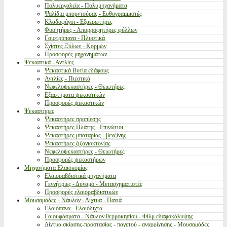
Πολυεργαλεία - Πολυμηχανήματα
Ψαλίδια μπορντούρας - Ευθυγραμμιστές
Κλαδοφάγοι - Εξαερωτήρες
Φυσητήρες - Απορροφητήρες φύλλων
Γαιοτρύπανα - Πλυστικά
Σχίστες Ξύλων - Κορμών
Προσφορές μηχανημάτων
Ψεκαστικά - Αντλίες
Ψεκαστικά Βυτία εδάφους
Αντλίες - Πιεστικά
Νεφελοψεκαστήρες - Θειωτήρες
Εξαρτήματα ψεκαστικών
Προσφορές ψεκαστικών
Ψεκαστήρες
Ψεκαστήρες προπίεσης
Ψεκαστήρες Πλάτης - Επινώτιοι
Ψεκαστήρες μπαταρίας - βενζίνης
Ψεκαστήρες ζιζανιοκτονίας
Νεφελοψεκαστήρες - Θειωτήρες
Προσφορές ψεκαστήρων
Μηχανήματα Ελαιοκομίας
Ελαιοραβδιστικά μηχανήματα
Γεννήτριες - Δυναμό - Μετασχηματιστές
Προσφορές ελαιοραβδιστικών
Μουσαμάδες - Νάυλον - Δίχτυα - Πανιά
Ελαιόπανα - Ελαιόδιχτα
Γαιουφάσματα - Νάυλον θερμοκηπίου - Φίλμ εδαφοκάλυψης
Δίχτυα σκίασης-προστασίας - παγετού - αναρρίχησης - Μουσαμάδες