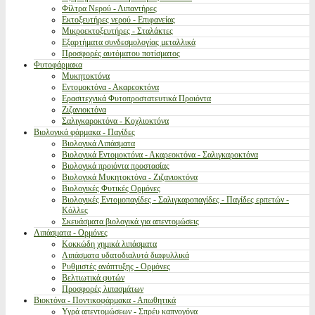
Φίλτρα Νερού - Λιπαντήρες
Εκτοξευτήρες νερού - Επιφανείας
Μικροεκτοξευτήρες - Σταλάκτες
Εξαρτήματα συνδεσμολογίας μεταλλικά
Προσφορές αυτόματου ποτίσματος
Φυτοφάρμακα
Μυκητοκτόνα
Εντομοκτόνα - Ακαρεοκτόνα
Ερασιτεχνικά Φυτοπροστατευτικά Προιόντα
Ζιζανιοκτόνα
Σαλιγκαροκτόνα - Κοχλιοκτόνα
Βιολογικά φάρμακα - Παγίδες
Βιολογικά Λιπάσματα
Βιολογικά Εντομοκτόνα - Ακαρεοκτόνα - Σαλιγκαροκτόνα
Βιολογικά προιόντα προστασίας
Βιολογικά Μυκητοκτόνα - Ζιζανιοκτόνα
Βιολογικές Φυτικές Ορμόνες
Βιολογικές Εντομοπαγίδες - Σαλιγκαροπαγίδες - Παγίδες ερπετών -
Κόλλες
Σκευάσματα βιολογικά για απεντομώσεις
Λιπάσματα - Ορμόνες
Κοκκώδη χημικά λιπάσματα
Λιπάσματα υδατοδιαλυτά διαφυλλικά
Ρυθμιστές ανάπτυξης - Ορμόνες
Βελτιωτικά φυτών
Προσφορές λιπασμάτων
Βιοκτόνα - Ποντικοφάρμακα - Απωθητικά
Υγρά απεντομώσεων - Σπρέυ καπνογόνα