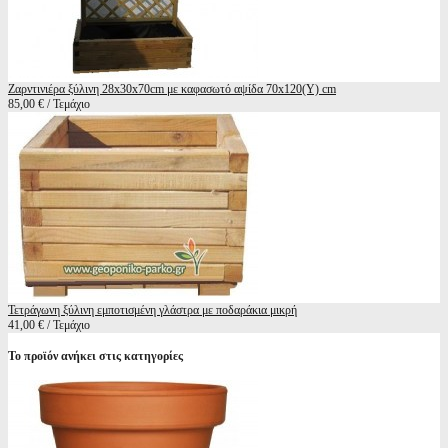
Ζαρντινιέρα ξύλινη 28x30x70cm με καφασωτό αψίδα 70x120(Y) cm
85,00 € / Τεμάχιο
Τετράγωνη ξύλινη εμποτισμένη γλάστρα με ποδαράκια μικρή
41,00 € / Τεμάχιο
Το προϊόν ανήκει στις κατηγορίες