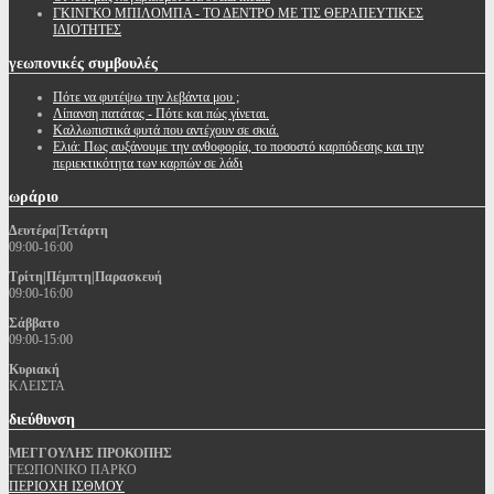
ΓΚΙΝΓΚΟ ΜΠΙΛΟΜΠΑ - ΤΟ ΔΕΝΤΡΟ ΜΕ ΤΙΣ ΘΕΡΑΠΕΥΤΙΚΕΣ
ΙΔΙΟΤΗΤΕΣ
γεωπονικές
συμβουλές
Πότε να φυτέψω την λεβάντα μου ;
Λίπανση πατάτας - Πότε και πώς γίνεται.
Καλλωπιστικά φυτά που αντέχουν σε σκιά.
Ελιά: Πως αυξάνουμε την ανθοφορία, το ποσοστό καρπόδεσης και την
περιεκτικότητα των καρπών σε λάδι
ωράριο
Δευτέρα|Τετάρτη
09:00-16:00
Τρίτη|Πέμπτη|Παρασκευή
09:00-16:00
Σάββατο
09:00-15:00
Κυριακή
ΚΛΕΙΣΤΑ
διεύθυνση
ΜΕΓΓΟΥΛΗΣ ΠΡΟΚΟΠΗΣ
ΓΕΩΠΟΝΙΚΟ ΠΑΡΚΟ
ΠΕΡΙΟΧΗ ΙΣΘΜΟΥ