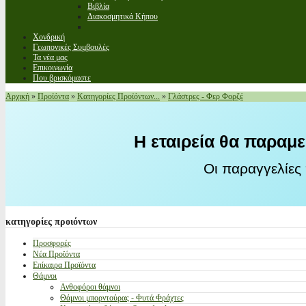
Βιβλία
Διακοσμητικά Κήπου
Χονδρική
Γεωπονικές Συμβουλές
Τα νέα μας
Επικοινωνία
Που βρισκόμαστε
Αρχική
»
Προϊόντα
»
Κατηγορίες Προϊόντων...
»
Γλάστρες - Φερ Φορζέ
Η εταιρεία θα παραμε
Οι παραγγελίες
κατηγορίες
προιόντων
Προσφορές
Νέα Προϊόντα
Επίκαιρα Προϊόντα
Θάμνοι
Ανθοφόροι θάμνοι
Θάμνοι μπορντούρας - Φυτά Φράχτες