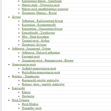
Καρποφόροι θάμνοι - Superfoods
Θάμνοι σκιάς - Οξύφυλλα φυτά
Θάμνοι φυτά παραθαλάσσιων περιοχών
Προσφορές Θάμνων - Φυτών
Δέντρα
Ανθοφόρα - Καλλωπιστικά δέντρα
Κωνοφόρα - Κυπαρισσοειδή
Καρποφόρα - Οπωροφόρα δέντρα
Εσπεριδοειδή - Ξυνόδεντρα
Μίνι - Νάνα δεντράκια
Τροπικά φυτά - δένδρα
Προσφορές Δέντρων
Ανθόφυτα - Αρωματικά - Ετήσια
Ανθόφυτα - Πολυετή ανθοφόρα
Εποχιακά φυτά
Αρωματικά φυτά - Φαρμακευτικά - Βότανα
Αναρριχώμενα φυτά
Αειθαλή αναρριχώμενα φυτά
Φυλλοβόλα αναρριχώμενα φυτά
Φοίνικες - Χαμαίρωπες
Φοινικοειδή υψηλής ανάπτυξης
Φοίνικες νάνοι - χαμηλής ανάπτυξης
Κακτοειδή
Κάκτοι
Παχύφυτα
Φυτά Σχήματα
Φυτά Μπάλες
Πυραμίδες φυτά