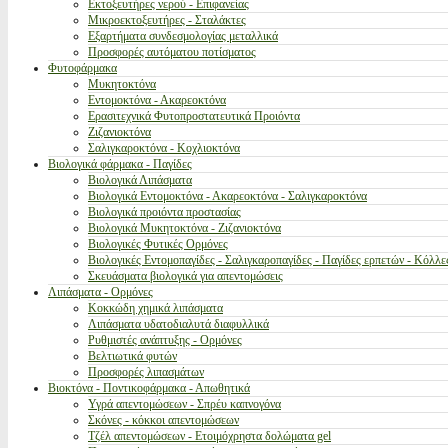
Εκτοξευτήρες νερού - Επιφανείας
Μικροεκτοξευτήρες - Σταλάκτες
Εξαρτήματα συνδεσμολογίας μεταλλικά
Προσφορές αυτόματου ποτίσματος
Φυτοφάρμακα
Μυκητοκτόνα
Εντομοκτόνα - Ακαρεοκτόνα
Ερασιτεχνικά Φυτοπροστατευτικά Προιόντα
Ζιζανιοκτόνα
Σαλιγκαροκτόνα - Κοχλιοκτόνα
Βιολογικά φάρμακα - Παγίδες
Βιολογικά Λιπάσματα
Βιολογικά Εντομοκτόνα - Ακαρεοκτόνα - Σαλιγκαροκτόνα
Βιολογικά προιόντα προστασίας
Βιολογικά Μυκητοκτόνα - Ζιζανιοκτόνα
Βιολογικές Φυτικές Ορμόνες
Βιολογικές Εντομοπαγίδες - Σαλιγκαροπαγίδες - Παγίδες ερπετών - Κόλλε
Σκευάσματα βιολογικά για απεντομώσεις
Λιπάσματα - Ορμόνες
Κοκκώδη χημικά λιπάσματα
Λιπάσματα υδατοδιαλυτά διαφυλλικά
Ρυθμιστές ανάπτυξης - Ορμόνες
Βελτιωτικά φυτών
Προσφορές λιπασμάτων
Βιοκτόνα - Ποντικοφάρμακα - Απωθητικά
Υγρά απεντομώσεων - Σπρέυ καπνογόνα
Σκόνες - κόκκοι απεντομώσεων
Τζέλ απεντομώσεων - Ετοιμόχρηστα δολώματα gel