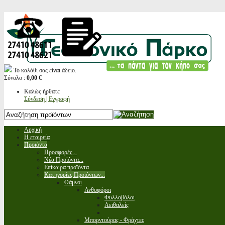
Το καλάθι σας είναι άδειο.
Σύνολο :
0,00 €
Καλώς ήρθατε
Σύνδεση | Εγγραφή
Αρχική
Η εταιρεία
Προϊόντα
Προσφορές...
Νέα Προϊόντα...
Επίκαιρα προϊόντα
Κατηγορίες Προϊόντων...
Θάμνοι
Ανθοφόροι
Φυλλοβόλοι
Αειθαλείς
Μπορντούρας - Φράχτες