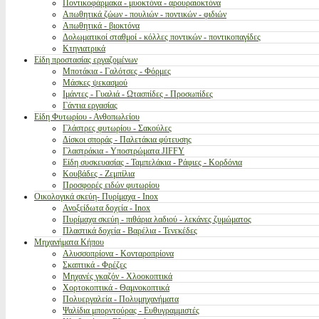
Ποντικοφάρμακα - μυοκτόνα - αρουραιοκτόνα
Απωθητικά ζώων - πουλιών - ποντικών - φιδιών
Απωθητικά - βιοκτόνα
Δολωματικοί σταθμοί - κόλλες ποντικών - ποντικοπαγίδες
Κτηνιατρικά
Είδη προστασίας εργαζομένων
Μποτάκια - Γαλότσες - Φόρμες
Μάσκες ψεκασμού
Ιμάντες - Γυαλιά - Ωτασπίδες - Προσωπίδες
Γάντια εργασίας
Είδη Φυτωρίου - Ανθοπωλείου
Γλάστρες φυτωρίου - Σακούλες
Δίσκοι σποράς - Παλετάκια φύτευσης
Γλαστράκια - Υποστρώματα JIFFY
Είδη συσκευασίας - Ταμπελάκια - Ράφιες - Κορδόνια
Κουβάδες - Ζεμπίλια
Προσφορές ειδών φυτωρίου
Οικολογικά σκεύη- Πυρίμαχα - Inox
Ανοξείδωτα δοχεία - Inox
Πυρίμαχα σκεύη - πιθάρια λαδιού - λεκάνες ζυμώματος
Πλαστικά δοχεία - Βαρέλια - Τενεκέδες
Μηχανήματα Κήπου
Αλυσσοπρίονα - Κονταροπρίονα
Σκαπτικά - Φρέζες
Μηχανές γκαζόν - Χλοοκοπτικά
Χορτοκοπτικά - Θαμνοκοπτικά
Πολυεργαλεία - Πολυμηχανήματα
Ψαλίδια μπορντούρας - Ευθυγραμμιστές