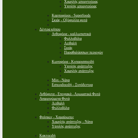
Χαμηλής μπορντούρας
Υψηλής μπορντούρας
Καρποφόροι - Superfoods
Σκιάς - Οξύφυλλα φυτά
Δέντρα κήπου
Ανθοφόρα - καλλωπιστικά
Φυλλοβόλα
Αειθαλή
Σκιάς
Παραθαλάσσιων περιοχών
Κωνοφόρα - Κυπαρισσοειδή
Υψηλής ανάπτυξης
Χαμηλής ανάπτυξης
Μίνι - Νάνα
Εσπεριδοειδή - Ξυνόδεντρα
Ανθόφυτα - Εποχιακά - Αρωματικά Φυτά
Αναρριχώμενα Φυτά
Αειθαλή
Φυλλοβόλα
Φοίνικες - Χαμαίρωπες
Χαμηλής ανάπτυξης - Νάνα
Υψηλής ανάπτυξης
Κακτοειδή