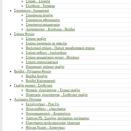
Σπιράλ - Στριφτά
Ελεύθερα - Τοπιάρια
Σπορόφυτα - Αρωματικά
Σπορόφυτα άνοιξης
Σπορόφυτα φθινοπώρου
Σπορόφυτα αρωματικών
Λαχανόκηπος - Κόνδυλοι - Βολβοί
Σπόροι Φυτών
Σπόροι γκαζόν
Σπόροι λαχανικών σε φάκελα
Βιολογικοί σπόροι - Παλιοί παραδοσιακοί σπόροι
Σπόροι ανθέων - λουλουδιών
Σπόροι αρωματικών φυτών - Βοτάνων
Σπόροι επαγγελματικοί
Προσφορές σπόρων γκαζόν
Βολβοί - Ριζώματα Φυτών
Βολβοί Ανοιξης
Βολβοί Καλοκαιριού
Γκαζόν φυσικό - Συνθετικό
Φυσικός χλοοτάπητας - Έτοιμο γκαζόν
Πλαστικός χλοοτάπητας - Συνθετικό γκαζόν
Αυτόματο Πότισμα
Εκτοξευτήρες - Pop Up
Ηλεκτροβάνες - εξαρτήματα
Προγραμματιστές - Κομπιούτερ
Λάστιχα PE- Σωλήνες αυτόματου ποτίσματος
Εξαρτήματα συνδεσμολογίας πλαστικά
Φίλτρα Νερού - Λιπαντήρες