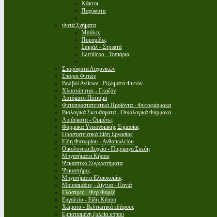
Κάκτοι
Παχύφυτα
Φυτά Σχήματα
Μπάλες
Πυραμίδες
Σπιράλ - Στριφτά
Ελεύθερα - Τοπιάρια
Σπορόφυτα Λαχανικών
Σπόροι Φυτών
Βολβοί Ανθεων - Ριζώματα Φυτών
Χλοοτάπητας - Γκαζόν
Αυτόματο Πότισμα
Φυτοπροστατευτικά Προϊόντα - Φυτοφάρμακα
Βιολογικά Σκευάσματα - Οικολογικά Φάρμακα
Λιπάσματα - Ορμόνες
Φάρμακα Υγειονομικής Σημασίας
Προστατευτικά Είδη Εργασίας
Είδη Φυτωρίου - Ανθοπωλείου
Οικολογικά Δοχεία - Πυρίμαχα Σκεύη
Μηχανήματα Κήπου
Ψεκαστικά Συγκροτήματα
Ψεκαστήρες
Μηχανήματα Ελαιοκομίας
Μουσαμάδες - Δίχτυα - Πανιά
Γλάστρες - Φερ Φορζέ
Εργαλεία - Είδη Κήπου
Χώματα - Βελτιωτικά εδάφους
Εμποτισμένη ξυλεία κήπου