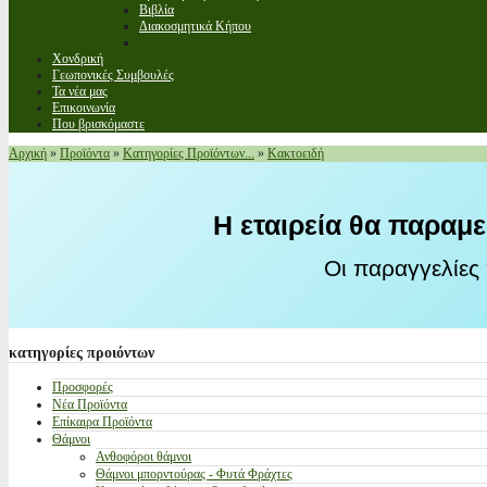
Βιβλία
Διακοσμητικά Κήπου
Χονδρική
Γεωπονικές Συμβουλές
Τα νέα μας
Επικοινωνία
Που βρισκόμαστε
Αρχική
»
Προϊόντα
»
Κατηγορίες Προϊόντων...
»
Κακτοειδή
Η εταιρεία θα παραμε
Οι παραγγελίες
κατηγορίες
προιόντων
Προσφορές
Νέα Προϊόντα
Επίκαιρα Προϊόντα
Θάμνοι
Ανθοφόροι θάμνοι
Θάμνοι μπορντούρας - Φυτά Φράχτες