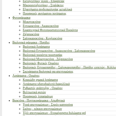
Εκτοξευτήρες νερού - Επιφανείας
Μικροεκτοξευτήρες - Σταλάκτες
Εξαρτήματα συνδεσμολογίας μεταλλικά
Προσφορές αυτόματου ποτίσματος
Φυτοφάρμακα
Μυκητοκτόνα
Εντομοκτόνα - Ακαρεοκτόνα
Ερασιτεχνικά Φυτοπροστατευτικά Προιόντα
Ζιζανιοκτόνα
Σαλιγκαροκτόνα - Κοχλιοκτόνα
Βιολογικά φάρμακα - Παγίδες
Βιολογικά Λιπάσματα
Βιολογικά Εντομοκτόνα - Ακαρεοκτόνα - Σαλιγκαροκτόνα
Βιολογικά προιόντα προστασίας
Βιολογικά Μυκητοκτόνα - Ζιζανιοκτόνα
Βιολογικές Φυτικές Ορμόνες
Βιολογικές Εντομοπαγίδες - Σαλιγκαροπαγίδες - Παγίδες ερπετών - Κόλλε
Σκευάσματα βιολογικά για απεντομώσεις
Λιπάσματα - Ορμόνες
Κοκκώδη χημικά λιπάσματα
Λιπάσματα υδατοδιαλυτά διαφυλλικά
Ρυθμιστές ανάπτυξης - Ορμόνες
Βελτιωτικά φυτών
Προσφορές λιπασμάτων
Βιοκτόνα - Ποντικοφάρμακα - Απωθητικά
Υγρά απεντομώσεων - Σπρέυ καπνογόνα
Σκόνες - κόκκοι απεντομώσεων
Τζέλ απεντομώσεων - Ετοιμόχρηστα δολώματα gel