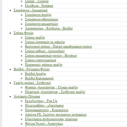
Σπιράλ - Στριφτά
Ελεύθερα - Τοπιάρια
Σπορόφυτα - Αρωματικά
Σπορόφυτα άνοιξης
Σπορόφυτα φθινοπώρου
Σπορόφυτα αρωματικών
Λαχανόκηπος - Κόνδυλοι - Βολβοί
Σπόροι Φυτών
Σπόροι γκαζόν
Σπόροι λαχανικών σε φάκελα
Βιολογικοί σπόροι - Παλιοί παραδοσιακοί σπόροι
Σπόροι ανθέων - λουλουδιών
Σπόροι αρωματικών φυτών - Βοτάνων
Σπόροι επαγγελματικοί
Προσφορές σπόρων γκαζόν
Βολβοί - Ριζώματα Φυτών
Βολβοί Ανοιξης
Βολβοί Καλοκαιριού
Γκαζόν φυσικό - Συνθετικό
Φυσικός χλοοτάπητας - Έτοιμο γκαζόν
Πλαστικός χλοοτάπητας - Συνθετικό γκαζόν
Αυτόματο Πότισμα
Εκτοξευτήρες - Pop Up
Ηλεκτροβάνες - εξαρτήματα
Προγραμματιστές - Κομπιούτερ
Λάστιχα PE- Σωλήνες αυτόματου ποτίσματος
Εξαρτήματα συνδεσμολογίας πλαστικά
Φίλτρα Νερού - Λιπαντήρες