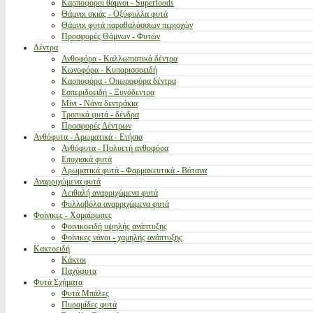
Καρποφόροι θάμνοι - Superfoods
Θάμνοι σκιάς - Οξύφυλλα φυτά
Θάμνοι φυτά παραθαλάσσιων περιοχών
Προσφορές Θάμνων - Φυτών
Δέντρα
Ανθοφόρα - Καλλωπιστικά δέντρα
Κωνοφόρα - Κυπαρισσοειδή
Καρποφόρα - Οπωροφόρα δέντρα
Εσπεριδοειδή - Ξυνόδεντρα
Μίνι - Νάνα δεντράκια
Τροπικά φυτά - δένδρα
Προσφορές Δέντρων
Ανθόφυτα - Αρωματικά - Ετήσια
Ανθόφυτα - Πολυετή ανθοφόρα
Εποχιακά φυτά
Αρωματικά φυτά - Φαρμακευτικά - Βότανα
Αναρριχώμενα φυτά
Αειθαλή αναρριχώμενα φυτά
Φυλλοβόλα αναρριχώμενα φυτά
Φοίνικες - Χαμαίρωπες
Φοινικοειδή υψηλής ανάπτυξης
Φοίνικες νάνοι - χαμηλής ανάπτυξης
Κακτοειδή
Κάκτοι
Παχύφυτα
Φυτά Σχήματα
Φυτά Μπάλες
Πυραμίδες φυτά