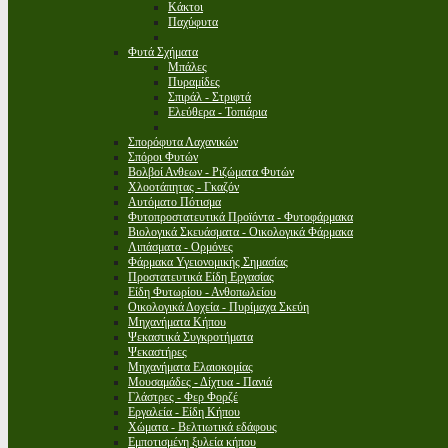
Κάκτοι
Παχύφυτα
Φυτά Σχήματα
Μπάλες
Πυραμίδες
Σπιράλ - Στριφτά
Ελεύθερα - Τοπιάρια
Σπορόφυτα Λαχανικών
Σπόροι Φυτών
Βολβοί Ανθεων - Ριζώματα Φυτών
Χλοοτάπητας - Γκαζόν
Αυτόματο Πότισμα
Φυτοπροστατευτικά Προϊόντα - Φυτοφάρμακα
Βιολογικά Σκευάσματα - Οικολογικά Φάρμακα
Λιπάσματα - Ορμόνες
Φάρμακα Υγειονομικής Σημασίας
Προστατευτικά Είδη Εργασίας
Είδη Φυτωρίου - Ανθοπωλείου
Οικολογικά Δοχεία - Πυρίμαχα Σκεύη
Μηχανήματα Κήπου
Ψεκαστικά Συγκροτήματα
Ψεκαστήρες
Μηχανήματα Ελαιοκομίας
Μουσαμάδες - Δίχτυα - Πανιά
Γλάστρες - Φερ Φορζέ
Εργαλεία - Είδη Κήπου
Χώματα - Βελτιωτικά εδάφους
Εμποτισμένη ξυλεία κήπου