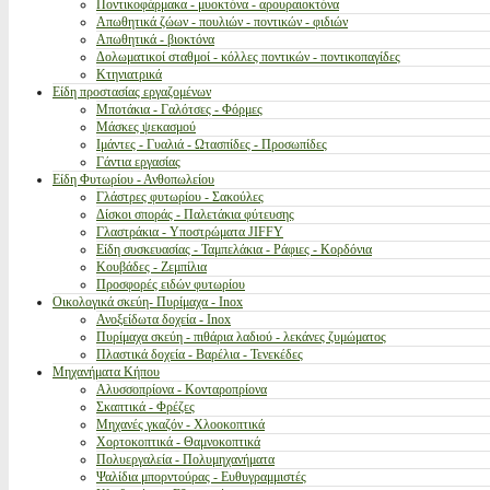
Ποντικοφάρμακα - μυοκτόνα - αρουραιοκτόνα
Απωθητικά ζώων - πουλιών - ποντικών - φιδιών
Απωθητικά - βιοκτόνα
Δολωματικοί σταθμοί - κόλλες ποντικών - ποντικοπαγίδες
Κτηνιατρικά
Είδη προστασίας εργαζομένων
Μποτάκια - Γαλότσες - Φόρμες
Μάσκες ψεκασμού
Ιμάντες - Γυαλιά - Ωτασπίδες - Προσωπίδες
Γάντια εργασίας
Είδη Φυτωρίου - Ανθοπωλείου
Γλάστρες φυτωρίου - Σακούλες
Δίσκοι σποράς - Παλετάκια φύτευσης
Γλαστράκια - Υποστρώματα JIFFY
Είδη συσκευασίας - Ταμπελάκια - Ράφιες - Κορδόνια
Κουβάδες - Ζεμπίλια
Προσφορές ειδών φυτωρίου
Οικολογικά σκεύη- Πυρίμαχα - Inox
Ανοξείδωτα δοχεία - Inox
Πυρίμαχα σκεύη - πιθάρια λαδιού - λεκάνες ζυμώματος
Πλαστικά δοχεία - Βαρέλια - Τενεκέδες
Μηχανήματα Κήπου
Αλυσσοπρίονα - Κονταροπρίονα
Σκαπτικά - Φρέζες
Μηχανές γκαζόν - Χλοοκοπτικά
Χορτοκοπτικά - Θαμνοκοπτικά
Πολυεργαλεία - Πολυμηχανήματα
Ψαλίδια μπορντούρας - Ευθυγραμμιστές