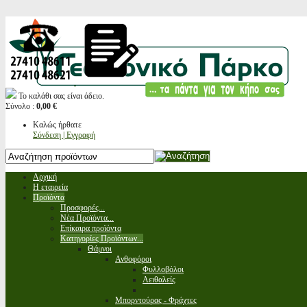
Το καλάθι σας είναι άδειο.
Σύνολο :
0,00 €
Καλώς ήρθατε
Σύνδεση | Εγγραφή
Αρχική
Η εταιρεία
Προϊόντα
Προσφορές...
Νέα Προϊόντα...
Επίκαιρα προϊόντα
Κατηγορίες Προϊόντων...
Θάμνοι
Ανθοφόροι
Φυλλοβόλοι
Αειθαλείς
Μπορντούρας - Φράχτες