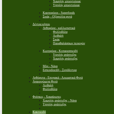
Χαμηλής μπορντούρας
Υψηλής μπορντούρας
Καρποφόροι - Superfoods
Σκιάς - Οξύφυλλα φυτά
Δέντρα κήπου
Ανθοφόρα - καλλωπιστικά
Φυλλοβόλα
Αειθαλή
Σκιάς
Παραθαλάσσιων περιοχών
Κωνοφόρα - Κυπαρισσοειδή
Υψηλής ανάπτυξης
Χαμηλής ανάπτυξης
Μίνι - Νάνα
Εσπεριδοειδή - Ξυνόδεντρα
Ανθόφυτα - Εποχιακά - Αρωματικά Φυτά
Αναρριχώμενα Φυτά
Αειθαλή
Φυλλοβόλα
Φοίνικες - Χαμαίρωπες
Χαμηλής ανάπτυξης - Νάνα
Υψηλής ανάπτυξης
Κακτοειδή