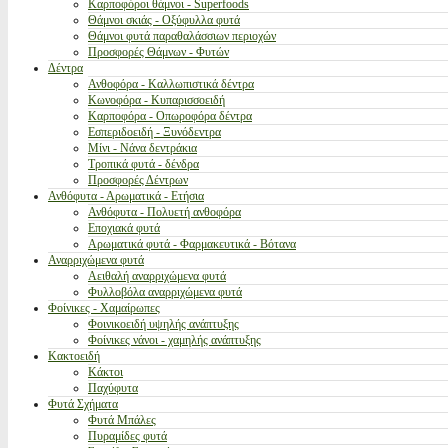
Καρποφόροι θάμνοι - Superfoods
Θάμνοι σκιάς - Οξύφυλλα φυτά
Θάμνοι φυτά παραθαλάσσιων περιοχών
Προσφορές Θάμνων - Φυτών
Δέντρα
Ανθοφόρα - Καλλωπιστικά δέντρα
Κωνοφόρα - Κυπαρισσοειδή
Καρποφόρα - Οπωροφόρα δέντρα
Εσπεριδοειδή - Ξυνόδεντρα
Μίνι - Νάνα δεντράκια
Τροπικά φυτά - δένδρα
Προσφορές Δέντρων
Ανθόφυτα - Αρωματικά - Ετήσια
Ανθόφυτα - Πολυετή ανθοφόρα
Εποχιακά φυτά
Αρωματικά φυτά - Φαρμακευτικά - Βότανα
Αναρριχώμενα φυτά
Αειθαλή αναρριχώμενα φυτά
Φυλλοβόλα αναρριχώμενα φυτά
Φοίνικες - Χαμαίρωπες
Φοινικοειδή υψηλής ανάπτυξης
Φοίνικες νάνοι - χαμηλής ανάπτυξης
Κακτοειδή
Κάκτοι
Παχύφυτα
Φυτά Σχήματα
Φυτά Μπάλες
Πυραμίδες φυτά