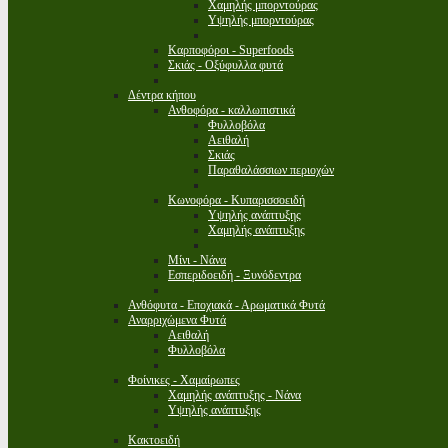
Χαμηλής μπορντούρας
Υψηλής μπορντούρας
Καρποφόροι - Superfoods
Σκιάς - Οξύφυλλα φυτά
Δέντρα κήπου
Ανθοφόρα - καλλωπιστικά
Φυλλοβόλα
Αειθαλή
Σκιάς
Παραθαλάσσιων περιοχών
Κωνοφόρα - Κυπαρισσοειδή
Υψηλής ανάπτυξης
Χαμηλής ανάπτυξης
Μίνι - Νάνα
Εσπεριδοειδή - Ξυνόδεντρα
Ανθόφυτα - Εποχιακά - Αρωματικά Φυτά
Αναρριχώμενα Φυτά
Αειθαλή
Φυλλοβόλα
Φοίνικες - Χαμαίρωπες
Χαμηλής ανάπτυξης - Νάνα
Υψηλής ανάπτυξης
Κακτοειδή