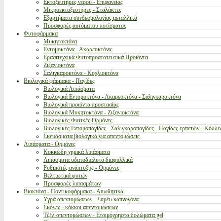
Εκτοξευτήρες νερού - Επιφανείας
Μικροεκτοξευτήρες - Σταλάκτες
Εξαρτήματα συνδεσμολογίας μεταλλικά
Προσφορές αυτόματου ποτίσματος
Φυτοφάρμακα
Μυκητοκτόνα
Εντομοκτόνα - Ακαρεοκτόνα
Ερασιτεχνικά Φυτοπροστατευτικά Προιόντα
Ζιζανιοκτόνα
Σαλιγκαροκτόνα - Κοχλιοκτόνα
Βιολογικά φάρμακα - Παγίδες
Βιολογικά Λιπάσματα
Βιολογικά Εντομοκτόνα - Ακαρεοκτόνα - Σαλιγκαροκτόνα
Βιολογικά προιόντα προστασίας
Βιολογικά Μυκητοκτόνα - Ζιζανιοκτόνα
Βιολογικές Φυτικές Ορμόνες
Βιολογικές Εντομοπαγίδες - Σαλιγκαροπαγίδες - Παγίδες ερπετών - Κόλλε
Σκευάσματα βιολογικά για απεντομώσεις
Λιπάσματα - Ορμόνες
Κοκκώδη χημικά λιπάσματα
Λιπάσματα υδατοδιαλυτά διαφυλλικά
Ρυθμιστές ανάπτυξης - Ορμόνες
Βελτιωτικά φυτών
Προσφορές λιπασμάτων
Βιοκτόνα - Ποντικοφάρμακα - Απωθητικά
Υγρά απεντομώσεων - Σπρέυ καπνογόνα
Σκόνες - κόκκοι απεντομώσεων
Τζέλ απεντομώσεων - Ετοιμόχρηστα δολώματα gel