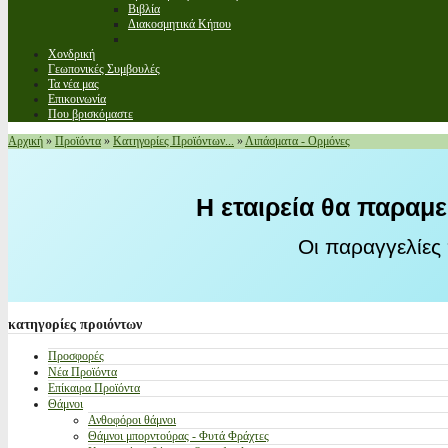
Βιβλία
Διακοσμητικά Κήπου
Χονδρική
Γεωπονικές Συμβουλές
Τα νέα μας
Επικοινωνία
Που βρισκόμαστε
Αρχική
»
Προϊόντα
»
Κατηγορίες Προϊόντων...
»
Λιπάσματα - Ορμόνες
Η εταιρεία θα παραμε
Οι παραγγελίες
κατηγορίες
προιόντων
Προσφορές
Νέα Προϊόντα
Επίκαιρα Προϊόντα
Θάμνοι
Ανθοφόροι θάμνοι
Θάμνοι μπορντούρας - Φυτά Φράχτες