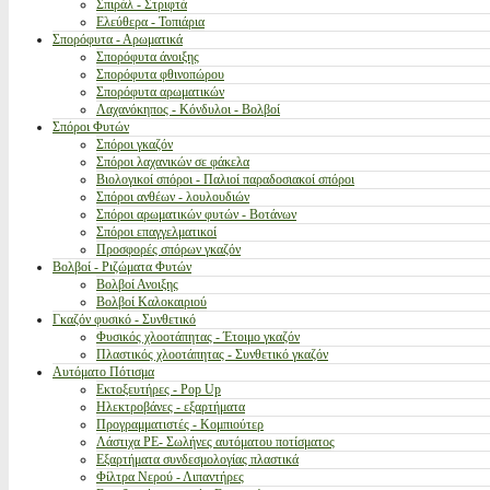
Σπιράλ - Στριφτά
Ελεύθερα - Τοπιάρια
Σπορόφυτα - Αρωματικά
Σπορόφυτα άνοιξης
Σπορόφυτα φθινοπώρου
Σπορόφυτα αρωματικών
Λαχανόκηπος - Κόνδυλοι - Βολβοί
Σπόροι Φυτών
Σπόροι γκαζόν
Σπόροι λαχανικών σε φάκελα
Βιολογικοί σπόροι - Παλιοί παραδοσιακοί σπόροι
Σπόροι ανθέων - λουλουδιών
Σπόροι αρωματικών φυτών - Βοτάνων
Σπόροι επαγγελματικοί
Προσφορές σπόρων γκαζόν
Βολβοί - Ριζώματα Φυτών
Βολβοί Ανοιξης
Βολβοί Καλοκαιριού
Γκαζόν φυσικό - Συνθετικό
Φυσικός χλοοτάπητας - Έτοιμο γκαζόν
Πλαστικός χλοοτάπητας - Συνθετικό γκαζόν
Αυτόματο Πότισμα
Εκτοξευτήρες - Pop Up
Ηλεκτροβάνες - εξαρτήματα
Προγραμματιστές - Κομπιούτερ
Λάστιχα PE- Σωλήνες αυτόματου ποτίσματος
Εξαρτήματα συνδεσμολογίας πλαστικά
Φίλτρα Νερού - Λιπαντήρες