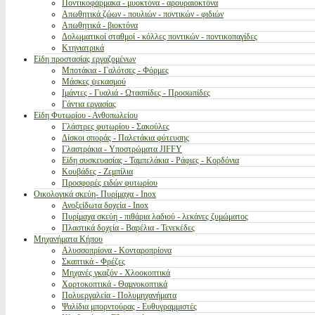
Ποντικοφάρμακα - μυοκτόνα - αρουραιοκτόνα
Απωθητικά ζώων - πουλιών - ποντικών - φιδιών
Απωθητικά - βιοκτόνα
Δολωματικοί σταθμοί - κόλλες ποντικών - ποντικοπαγίδες
Κτηνιατρικά
Είδη προστασίας εργαζομένων
Μποτάκια - Γαλότσες - Φόρμες
Μάσκες ψεκασμού
Ιμάντες - Γυαλιά - Ωτασπίδες - Προσωπίδες
Γάντια εργασίας
Είδη Φυτωρίου - Ανθοπωλείου
Γλάστρες φυτωρίου - Σακούλες
Δίσκοι σποράς - Παλετάκια φύτευσης
Γλαστράκια - Υποστρώματα JIFFY
Είδη συσκευασίας - Ταμπελάκια - Ράφιες - Κορδόνια
Κουβάδες - Ζεμπίλια
Προσφορές ειδών φυτωρίου
Οικολογικά σκεύη- Πυρίμαχα - Inox
Ανοξείδωτα δοχεία - Inox
Πυρίμαχα σκεύη - πιθάρια λαδιού - λεκάνες ζυμώματος
Πλαστικά δοχεία - Βαρέλια - Τενεκέδες
Μηχανήματα Κήπου
Αλυσσοπρίονα - Κονταροπρίονα
Σκαπτικά - Φρέζες
Μηχανές γκαζόν - Χλοοκοπτικά
Χορτοκοπτικά - Θαμνοκοπτικά
Πολυεργαλεία - Πολυμηχανήματα
Ψαλίδια μπορντούρας - Ευθυγραμμιστές