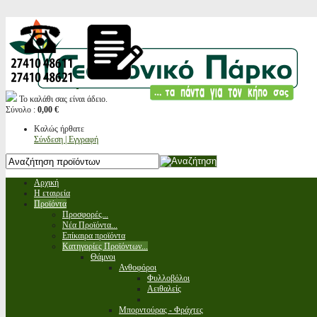
Το καλάθι σας είναι άδειο.
Σύνολο :
0,00 €
Καλώς ήρθατε
Σύνδεση | Εγγραφή
Αρχική
Η εταιρεία
Προϊόντα
Προσφορές...
Νέα Προϊόντα...
Επίκαιρα προϊόντα
Κατηγορίες Προϊόντων...
Θάμνοι
Ανθοφόροι
Φυλλοβόλοι
Αειθαλείς
Μπορντούρας - Φράχτες