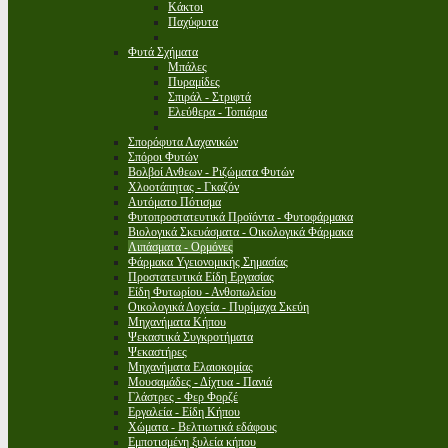
Κάκτοι
Παχύφυτα
Φυτά Σχήματα
Μπάλες
Πυραμίδες
Σπιράλ - Στριφτά
Ελεύθερα - Τοπιάρια
Σπορόφυτα Λαχανικών
Σπόροι Φυτών
Βολβοί Ανθεων - Ριζώματα Φυτών
Χλοοτάπητας - Γκαζόν
Αυτόματο Πότισμα
Φυτοπροστατευτικά Προϊόντα - Φυτοφάρμακα
Βιολογικά Σκευάσματα - Οικολογικά Φάρμακα
Λιπάσματα - Ορμόνες
Φάρμακα Υγειονομικής Σημασίας
Προστατευτικά Είδη Εργασίας
Είδη Φυτωρίου - Ανθοπωλείου
Οικολογικά Δοχεία - Πυρίμαχα Σκεύη
Μηχανήματα Κήπου
Ψεκαστικά Συγκροτήματα
Ψεκαστήρες
Μηχανήματα Ελαιοκομίας
Μουσαμάδες - Δίχτυα - Πανιά
Γλάστρες - Φερ Φορζέ
Εργαλεία - Είδη Κήπου
Χώματα - Βελτιωτικά εδάφους
Εμποτισμένη ξυλεία κήπου